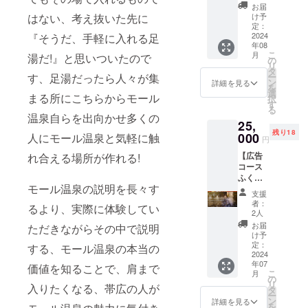
り入浴
いただ
量限定
お届
券10
きま
はない、考え抜いた先に
のセッ
け予
枚】
す。 ・
定：
トにな
（内
2024
『そうだ、手軽に入れる足
ふく井
りま
年08
容）
ホテル
す。 “冷
こ
月
湯だ!』と思いついたので
【お1人
日帰り
の
燻”と
リ
様】1泊
入浴券
タ
は、燻
す、足湯だったら人々が集
ー
２食宿
10枚
ン
製の手
詳細を見る
を
泊券 ふ
15,000
選
法の一
まる所にこちらからモール
択
く井ホ
円分に
す
種です
る
テル２
相当
が、通
温泉自らを出向かせ多くの
25,
階レス
（入浴
常の燻
残り18
トラン
000
人にモール温泉と気軽に触
料1,500
製とは
円
バイプ
円×10回
異なり
【広告
れ合える場所が作れる!
レーン
分) ■使
ます。
コース
にて朝
用方法
一般的
ふく井
食と夕
入浴券
な燻製
モール温泉の説明を長々す
ホテル
食が付
をフロ
の調理
支援
HPに会
いたプ
ント ス
温度は
者：
るより、実際に体験してい
社の
ランと
タッフ
2人
約60℃
URLを
なって
にお渡
です
お届
ただきながらその中で説明
掲載＋
おりま
しくだ
け予
が、冷
日帰り
す。 ※
定：
さい。
する、モール温泉の本当の
燻は約
入浴券
2024
ホテル
※有効期
30℃で
年07
10枚付
価値を知ることで、肩まで
の予約
限は裏
食材を
こ
月
き】
状況に
の
面の日
長時間
リ
入りたくなる、帯広の人が
（内
よりご
タ
付から5
かけて
ー
容） ・
宿泊い
ン
年以内
詳細を見る
燻して
を