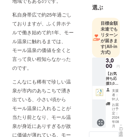
地域でもあるのです。
として
選ぶ
クラウド
私自身帯広で約25年過ごし
ファンディ
ングに挑戦
ておりますが、ふく井ホテ
目標金額
未達でも
していま
ルで働き始めて約1年、モー
リターン
す。
が届きま
ル温泉に触れるまでは、
※目標金額未
す
(All-in
達の場合は
モール温泉の価値を全くと
方式)
全額返金
言って良い程知らなかった
3,0
（All-or-
00
円
のです。
Nothing方
【お気
式）
持ち応
こんなにも稀有で珍しい温
援3,000
円コー
泉が市内のあちこちで湧き
支援
ス】
者：
（内
出ている、小さい頃から
91人
容） ・
お届
モール温泉に入れることが
お礼
け予
メッ
定：
当たり前となり、モール温
セージ
2024
年08
（ご支
泉が身近にありすぎるが故
こ
月
援のお
の
リ
礼メッ
タ
に価値が薄れている、モー
ー