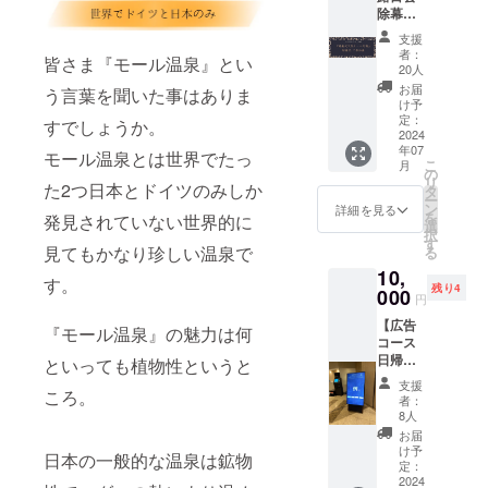
ントス
除幕式
足湯
タッフ
参加券
ロゴ
にお渡
支援
40名様
オリジ
しくだ
者：
皆さま『モール温泉』とい
限定＋
ナルス
さい。
20人
日帰り
テッ
※画像は
お届
う言葉を聞いた事はありま
入浴券
カー ・
イメー
け予
ペアチ
ふく井
定：
ジとな
すでしょうか。
ケット
2024
ホテル
りま
年07
付き】
日帰り
モール温泉とは世界でたっ
す。 ※
こ
月
（内
入浴券2
の
有効期
リ
た2つ日本とドイツのみしか
容） 移
枚
タ
限は裏
ー
動式天
3,000円
ン
面の日
詳細を見る
を
発見されていない世界的に
然モー
分に相
選
付から5
択
ル足湯
当（入
す
年以内
見てもかなり珍しい温泉で
る
が完成
浴料
とさせ
10,
し、お
1,500円
ていた
す。
残り4
披露目
000
×2回分)
だきま
円
会 除幕
■日帰り
す。 ※
【広告
式にご
入浴券
『モール温泉』の魅力は何
メール
コース
参加い
使用方
アドレ
日帰り
ただけ
といっても植物性というと
法 入浴
スのご
入浴券5
ます。
券をフ
記入お
支援
ころ。
枚付
2名様で
ロント
忘れな
者：
き】
ご利用
スタッ
8人
くお願
（内
できる
フにお
い致し
お届
容） 足
日帰り
渡しく
け予
ます。
日本の一般的な温泉は鉱物
湯プロ
入浴ペ
定：
ださ
ジェク
2024
アチ
い。 ※