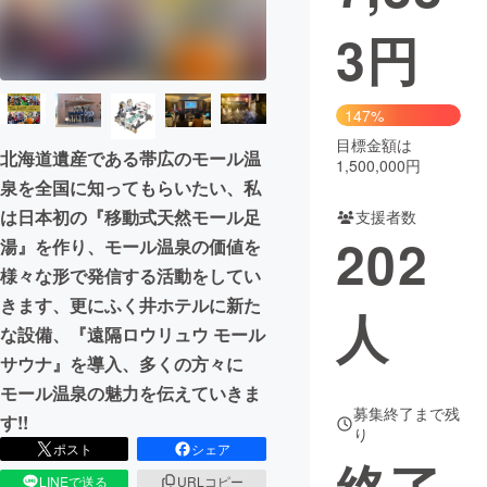
3
円
まちづくり・地域活性化
CAMPFIRE for Social Good
CAMPFIRE Creation
147%
CAMPFIREふるさと納税
machi-ya
コミュニティ
目標金額は
北海道遺産である帯広のモール温
1,500,000円
泉を全国に知ってもらいたい、私
は日本初の『移動式天然モール足
支援者数
202
湯』を作り、モール温泉の価値を
様々な形で発信する活動をしてい
きます、更にふく井ホテルに新た
人
な設備、『遠隔ロウリュウ モール
サウナ』を導入、多くの方々に
モール温泉の魅力を伝えていきま
募集終了まで残
す!!
り
ポスト
シェア
LINEで送る
URLコピー