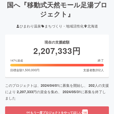
国へ『移動式天然モール足湯プロ
ジェクト』
ひまわり温泉
まちづくり・地域活性化
北海道
現在の支援総額
2,207,333
円
終了
147
%達成
目標金額
1,500,000
円
支援者数
202
人
このプロジェクトは、
2024/04/01
に募集を開始し、
202
人の支援
により
2,207,333
円の資金を集め、
2024/05/31
に募集を終了し
ました
もう一度プロジェクトをやってほしい
14