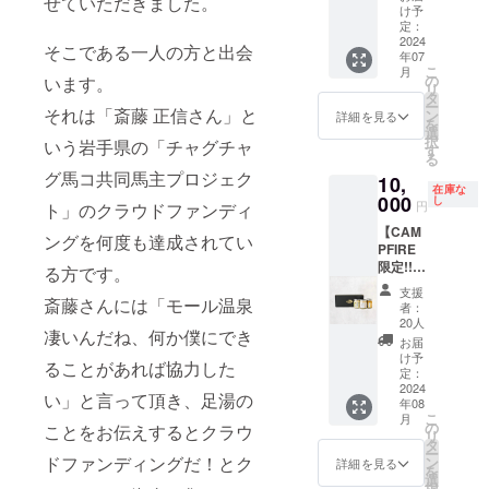
せていただきました。
後メー
----------
定とな
れしま
ト付き
け予
ルまた
モール
ります
す。 ・
＋日帰
定：
は電話
温泉を
のでご
ふく井
り入浴
2024
そこである一人の方と出会
年07
にて調
堪能し
了承く
ホテル
券300枚
こ
月
整させ
た後の
ださ
オリジ
＋モー
の
います。
リ
ていた
至福の
い。 ※
ナルT
ルTシャ
タ
ー
だきま
時間 広
日にち
シャツ
ツ5枚＋
それは「斎藤 正信さん」と
ン
詳細を見る
を
す。
大な大
や条件
も1枚付
魔法の
選
択
いう岩手県の「チャグチャ
地で育
につき
いてき
マヨ
す
る
てられ
まして
ます。
ネーゼ
グ馬コ共同馬主プロジェク
10,
た『道
は相談
・ふく
＋冷燻
在庫な
産牛』
し、ご
井ホテ
調味料5
000
し
円
ト」のクラウドファンディ
の牛鍋
都合の
ル日帰
点セッ
【CAM
――
良い日
り入浴
ト】
ングを何度も達成されてい
PFIRE
甘く、
に設置
券150枚
（内
限定!!
濃厚な
いたし
225,000
容） ・
る方です。
十勝魔
上品な
ます。
円分に
5日間
支援
法のマ
斎藤さんには「モール温泉
肉質
相当
移動式
者：
ヨネー
を
（入浴
天然
20人
凄いんだね、何か僕にでき
ゼ
―― ----
料1,500
モール
お届
(100g)3
-----------
円×150
足湯を
け予
ることがあれば協力した
種セッ
-----------
回分) 更
お持ち
定：
ト＋日
2024
-----------
にふく
し、癒
い」と言って頂き、足湯の
年08
帰り入
--□■□ ■-
井ホテ
しをお
こ
月
浴券5
ご朝食-
ルにて
届けい
の
ことをお伝えするとクラウ
リ
枚】
■ その
行われ
たしま
タ
ー
（内
ドファンディングだ！とク
日の気
る除幕
す。 更
ン
詳細を見る
を
容） ・
分に合
式の
にふく
選
択