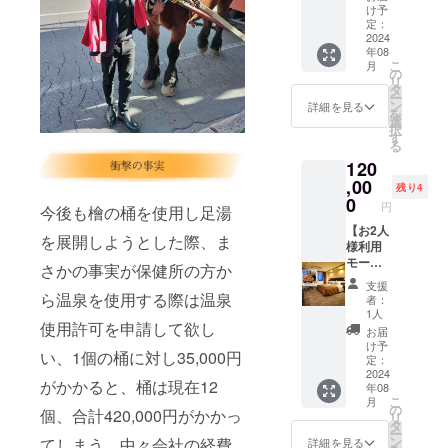
の4種類
■ その
タッフ
入浴券
付き＋
きなお
け予
からお
日の気
にお見
50枚
日帰り
定：
料理を
選びい
分に合
せ下さ
75,000
入浴券
2024
お選び
年08
ただけ
わせて
い。 ・
円分に
50枚】
頂けま
こ
月
ます。
「和
パス
相当
（内
の
す。 -メ
リ
十勝清
食」
ポート
（入浴
容） ・
タ
ニュー-
ー
水町あ
「洋
お持ち
料1,500
２日間
ン
・焼魚
詳細を見る
を
すなろ
食」
の方は
円×50回
移動式
選
定食 ・
択
ファー
「中華
15:00～
分) 更に
天然
す
おつま
る
ミング
粥」
翌朝
ふく井
モール
みセッ
120
直送牛
「コン
10:00ま
ホテル
足湯を
ト ・
乳や音
チネン
でご入
にて行
お持ち
,00
サーロ
残り4
更町更
タル」
浴可能
われる
し、癒
0
イン
円
今後も檜の桶を使用し足湯
葉園産
の4種類
です。
除幕式
しをお
カット
十勝大
からお
※10:00
のテー
届けい
【お2人
ステー
を展開しようとした際、ま
豆の納
選びい
～15:00
プカッ
たしま
様利用
キ定食
豆な
ただけ
は温泉
トを担
す。 更
モール
・黒豚
さかの事実が保健所の方か
ど、地
ます。
清掃の
当して
にふく
温泉風
トンカ
支援
元の食
十勝清
ためご
いただ
井ホテ
呂付き
ら温泉を使用する際は温泉
ツ定食
者：
材を取
水町あ
利用で
きま
ルにて
客室
・パス
1人
使用許可を申請して欲し
り揃え
すなろ
きませ
す。 ※
行われ
（牛鍋
タセッ
お届
た
ファー
ん。 ※
制作済
る除幕
会席）
ト ※利
け予
い、1個の桶に対し35,000円
ビュッ
ミング
記名ご
みの広
式の
２食付
定：
用時の
フェ
直送牛
本人様
告デー
テープ
き宿泊
2024
予約方
がかかると、桶は現在12
年08
コー
乳や音
のみご
タを入
カット
券＋友
法 : ご
こ
月
ナーも
更町更
利用に
稿いた
を担当
人に渡
の
予約は
個、合計420,000円がかかっ
リ
ござい
葉園産
なれま
しま
してい
せる入
タ
プロ
ー
ます。
十勝大
す。 ※
す。 ※
ただき
浴券60
ン
てしまう、中々会社の経費
ジェク
詳細を見る