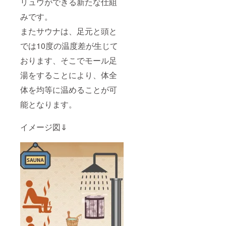
リュウができる新たな仕組
す。 ※
がり、
す。
画像は
魅惑の
みです。
イメー
味わい
ジとな
となっ
またサウナは、足元と頭と
りま
ており
す。 ※
ます。
では10度の温度差が生じて
手染め
※原材料
のた
及び添
おります、そこでモール足
め、色
加物等
湯をすることにより、体全
抜けや
の食品
色うつ
表示は
体を均等に温めることが可
りする
お届け
場合が
商品の
能となります。
ござい
ラベル
ます。
に表記
予めご
されま
イメージ図⇓
了承く
す。 商
ださ
品開封
い。 ※
前には
有効期
必ずお
限は裏
届けの
面の日
リター
付から5
ンに貼
年以内
付され
とさせ
たラベ
ていた
ルや注
だきま
意書き
す。
をご確