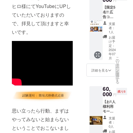
ジとな
円
良いお
ン バイ
面の日
とさせ
りま
ヒロ様にてYouTubeにUPし
食事処
【限定5
プレー
付から5
ていた
す。 ※
でお風
名!! 広
ンにて
年以内
だきま
ていただいておりますの
パス
呂上が
告コー
朝食と
とさせ
す。
ポート
りの至
ス ふく
夕食が
ていた
で、拝見して頂けますと幸
の有効
支援
福のひ
井ホテ
付いた
だきま
者：
期限は
と時を
ル
いです。
プラン
す。 ■
1人
裏面の
下記メ
Instagr
となっ
使用方
お届
日付押
ニュー
amフォ
ており
法 ・必
け予
印から3
から当
ロワー
ます。
定：
ずお名
カ月と
日お好
(3,100
2024
※ホテル
前をご
なりま
きなお
年07
人)に会
の予約
記入く
す。 ※
こ
料理を
月
社の
状況に
の
ださ
日帰り
リ
お選び
URLを
よりご
タ
い。 ・
入浴券
ー
頂けま
掲載＋
宿泊い
ン
入浴券
詳細を見る
の有効
を
す。 -メ
日帰り
ただけ
選
をフロ
期限は
択
ニュー-
入浴券
ない日
す
ント ス
裏面の
る
・焼魚
25枚付
もござ
タッフ
日付か
定食 ・
60,
き】
いま
にお見
ら5年以
おつま
残り5
（内
000
す、予
せ下さ
円
内とさ
みセッ
容） ・
めご了
い。 ・
せてい
ト ・
【お1人
足湯プ
承くだ
パス
ただき
サーロ
様利用
ロジェ
さい。
ポート
ます。
思い立ったら行動、まずは
イン
モール
クト終
・ふく
お持ち
カット
温泉風
了後、
井ホテ
の方は
支援
やってみないと始まらない
ステー
呂付き
一定の
ル日帰
15:00～
者：
キ定食
客室 ２
期間ふ
り入浴
0人
ということでおこないまし
翌朝
・黒豚
食付き
く井ホ
券20枚
10:00ま
お届