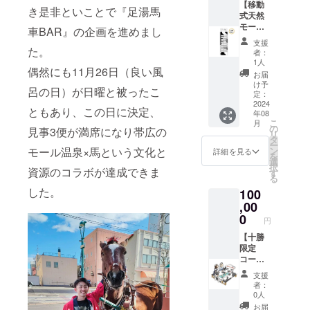
ント ス
す、予
題とな
【移動
十勝大
き是非といことで『足湯馬
タッフ
めご了
るパス
式天然
豆の納
にお渡
承くだ
ポート
モール
豆な
車BAR』の企画を進めまし
しくだ
さい。
です。
足湯 広
ど、地
支援
さい。
・ふく
・ふく
告 ＋ふ
た。
元の食
者：
※有効期
井ホテ
井ホテ
く井ホ
材を取
1人
偶然にも11月26日（良い風
限は裏
ル日帰
ル日帰
テル日
り揃え
お届
面の日
り入浴
り入浴
帰り入
た
け予
呂の日）が日曜と被ったこ
付から5
券30枚
券50枚
浴券50
定：
ビュッ
年以内
75,000
75,000
枚】
2024
フェ
ともあり、この日に決定、
年08
とさせ
円分に
円分に
（内
コー
こ
月
ていた
相当
相当
容） ・
の
ナーも
見事3便が満席になり帯広の
リ
だきま
（入浴
（入浴
移動式
タ
ござい
ー
す。 ■-
料1,500
料1,500
天然
モール温泉×馬という文化と
ン
ます。
詳細を見る
を
ご朝食-
円×50回
円×50回
モール
選
■-ご夕
択
資源のコラボが達成できま
■ その
分) ※日
分) ■使
足湯の
す
食-■ 雰
る
日の気
帰り入
用方法
テーブ
囲気の
した。
100
分に合
浴券の
・パス
ルに企
良いお
わせて
有効期
ポート
業・団
,00
食事処
「和
限は裏
には必
体・個
0
でお風
円
食」
面の日
ずお名
人のバ
呂上が
「洋
付から5
前をご
ナーを
【十勝
りの至
食」
年以内
記入く
お入れ
限定
福のひ
「中華
とさせ
ださ
しま
コース
と時を
粥」
ていた
い。 ・
す。 ・
1日間＋
下記メ
支援
「コン
だきま
入浴券
ふく井
除幕式
ニュー
者：
チネン
す。 ■-
をフロ
ホテル
テープ
から当
0人
タル」
ご朝食-
ント ス
日帰り
カット
日お好
お届