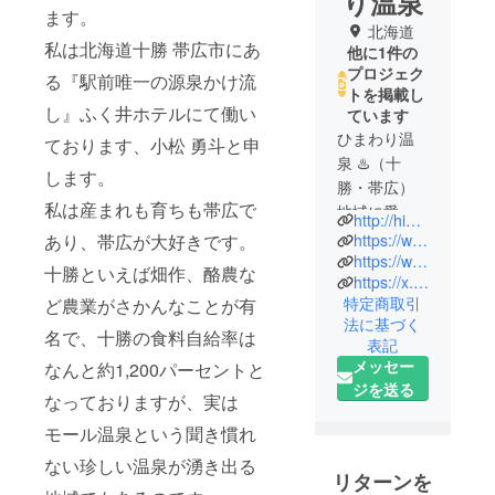
り温泉
ます。
北海道
私は北海道十勝 帯広市にあ
他に1件の
プロジェク
る『駅前唯一の源泉かけ流
トを掲載し
し』ふく井ホテルにて働い
ています
ひまわり温
ております、小松 勇斗と申
泉 ♨️（十
します。
勝・帯広）
私は産まれも育ちも帯広で
地域に愛さ
http://himawari-morinosato.com/
れてきた、
あり、帯広が大好きです。
https://www.instagram.com/himawari_onsen?igsh=M2V5NWpueDRzb2p5
まちの温泉
https://www.instagram.com/mimipomi_24?igsh=MWtoMGV3aW5lOXJ4NA==
十勝といえば畑作、酪農な
https://x.com/himawari_1137?s=11
です。
特定商取引
ど農業がさかんなことが有
現在ボイ
法に基づく
ラー故障と
名で、十勝の食料自給率は
表記
いう大きな
メッセー
なんと約1,200パーセントと
試練に直面
ジを送る
なっておりますが、実は
し、
「ボイラー
モール温泉という聞き慣れ
復活プロ
ない珍しい温泉が湧き出る
ジェクト」
リターンを