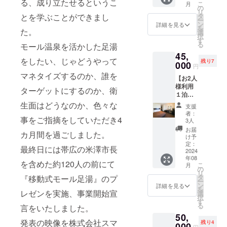
せ下さ
る、成り立たせるというこ
ただけ
こ
×6回分)
月
（内
いただ
の
い。 ・
ます。
リ
■日帰り
容） ・
きま
タ
とを学ぶことができまし
パス
十勝清
ー
入浴券
ふく井
す。 ・
ン
ポート
詳細を見る
水町あ
を
使用方
ホテル
た。
ふく井
選
お持ち
すなろ
択
法 入浴
日帰り
ホテル
す
の方は
ファー
る
券をフ
モール温泉を活かした足湯
入浴が5
日帰り
15:00～
ミング
ロント
45,
カ月間
入浴券
翌朝
直送牛
をしたい、じゃどうやって
スタッ
残り7
入り放
000
15枚
10:00ま
円
乳や音
フにお
題とな
22,500
でご入
マネタイズするのか、誰を
更町更
渡しく
【お2人
るパス
円分に
浴可能
葉園産
ださ
様利用
ポート
相当
です。
ターゲットにするのか、衛
十勝大
い。 ※
１泊２
です。
（入浴
※10:00
豆の納
有効期
食付き
・ふく
生面はどうなのか、色々な
料1,500
～15:00
支援
豆な
限は裏
宿泊券
井ホテ
円×15回
は温泉
者：
ど、地
面の日
＋日帰
事をご指摘をしていただき4
ル日帰
分) ■使
3人
清掃の
元の食
付から5
り入浴
り入浴
用方法
ためご
お届
材を取
カ月間を過ごしました。
年以内
券20
券20枚
入浴券
け予
利用で
り揃え
とさせ
枚】
30,000
定：
をフロ
きませ
た
最終日には帯広の米澤市長
ていた
（内
2024
円分に
ント ス
ん。 ※
ビュッ
だきま
年08
容）
相当
タッフ
記名ご
を含めた約120人の前にて
フェ
こ
月
す。
【お２
（入浴
の
にお渡
本人様
コー
リ
人様】1
料1,500
タ
しくだ
『移動式モール足湯』のプ
のみご
ナーも
ー
泊２食
円×20回
ン
さい。
詳細を見る
利用に
ござい
を
宿泊券
レゼンを実施、事業開始宣
分) ※日
選
※有効期
なれま
ます。
択
ふく井
帰り入
す
限は裏
す。 ※
■-ご夕
る
言をいたしました。
ホテル
浴券の
面の日
画像は
食-■ 雰
50,
２階レ
有効期
付から5
イメー
囲気の
発表の映像を株式会社スマ
残り4
ストラ
000
限は裏
年以内