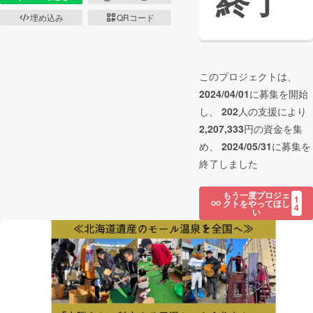
終了
埋め込み
QRコード
このプロジェクトは、
2024/04/01
に募集を開始
し、
202
人の支援により
2,207,333
円の資金を集
め、
2024/05/31
に募集を
終了しました
もう一度プロジェ
1
クトをやってほし
4
い