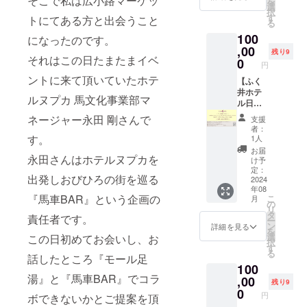
そこで私は広小路マーケッ
を
状況に
容）
渡しく
選
■-ご朝
期限は
択
よりご
【お2人
ださ
す
食-■ そ
トにてある方と出会うこと
裏面の
る
宿泊い
様】 1
い。 ※
の日の
日付か
100
ただけ
泊２食
になったのです。
有効期
気分に
ら5年以
ない日
宿泊券
,00
限は裏
合わせ
内とさ
残り9
それはこの日たまたまイベ
もござ
ふく井
面の日
0
て「和
せてい
円
いま
ホテル
付から5
食」
ただき
ントに来て頂いていたホテ
す、予
２階レ
【ふく
年以内
「洋
ます。
めご了
ストラ
井ホテ
とさせ
食」
ルヌプカ 馬文化事業部マ
承くだ
ン バイ
ル日帰
ていた
「中華
さい。
プレー
り入浴
だきま
粥」
ネージャー永田 剛さんで
支援
・ふく
ンにて
年間パ
す。
「コン
者：
井ホテ
朝食と
スポー
す。
チネン
1人
ル日帰
夕食が
ト＋オ
タル」
お届
永田さんはホテルヌプカを
り入浴
付いた
リジナ
の4種類
け予
券30枚
プラン
ル モー
定：
からお
出発しおびひろの街を巡る
45,000
となっ
ルTシャ
2024
選びい
年08
円分に
ており
ツ1枚＋
ただけ
『馬車BAR』という企画の
こ
月
相当
ます。
入浴券
の
ます。
リ
（入浴
※ホテル
50枚】
タ
十勝清
責任者です。
ー
料1,500
の予約
（内
ン
水町あ
詳細を見る
を
円×30回
状況に
容） ・
選
この日初めてお会いし、お
すなろ
択
分) ■日
よりご
ふく井
す
ファー
る
帰り入
宿泊い
ホテル
話したところ『モール足
ミング
100
浴券使
ただけ
日帰り
直送牛
湯』と『馬車BAR』でコラ
用方法
ない日
入浴が
,00
乳や音
残り9
入浴券
もござ
一年間
0
更町更
円
ボできないかとご提案を頂
をフロ
いま
入り放
葉園産