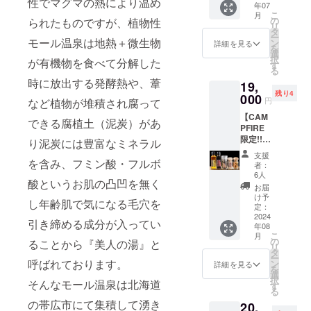
性でマグマの熱により温め
年07
ト終了
ケット
有効期
こ
月
後、一
プレゼ
の
られたものですが、植物性
限は裏
リ
定の期
ントな
タ
面の日
ー
間ふく
モール温泉は地熱＋微生物
ど様々
ン
付から5
詳細を見る
を
井ホテ
な企画
選
年以内
択
が有機物を食べて分解した
ルのイ
を実施
す
とさせ
る
ンフォ
いたし
ていた
時に放出する発酵熱や、葦
19,
メー
ます。
だきま
残り4
ション
000
※アル
す。
円
など植物が堆積され腐って
ボード
コール
【CAM
にて会
軽食付
できる腐植土（泥炭）があ
PFIRE
社名も
き ※会
限定!!
しくは
り泥炭には豊富なミネラル
場はふ
冷燻調
個人名
く井ホ
支援
味料・5
を含み、フミン酸・フルボ
を掲載
テルに
者：
種贈答
させて
なりま
6人
酸というお肌の凸凹を無く
セット
いただ
す。 ※
お届
＋日帰
きま
日時は
け予
し年齢肌で気になる毛穴を
り入浴
す。 ・
定：
決まり
券6枚】
2024
ふく井
次第ご
引き締める成分が入ってい
年08
（内
ホテル
連絡い
こ
月
容）
日帰り
の
たしま
ることから『美人の湯』と
リ
「燻り
入浴券5
タ
す。
ー
塩」
呼ばれております。
枚
ン
詳細を見る
を
「燻り
7,500円
選
択
そんなモール温泉は北海道
黒胡
分に相
す
る
椒」
当（入
の帯広市にて集積して湧き
20,
「燻り
浴料