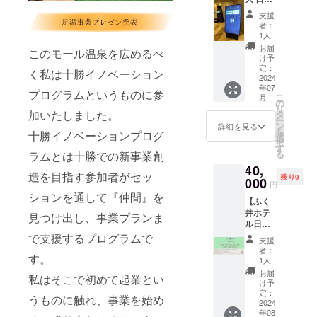
スポー
1,500×1
しくだ
商品の
り入浴
トで
0回分）
さい。
支援
ラベル
券15枚
す。 ・
使用方
※有効期
者：
に表記
付き】
ふく井
法 入浴
1人
限は裏
されま
（内
ホテル
券をフ
面の日
お届
す。 商
このモール温泉を広めるべ
容） ・
日帰り
ロント
け予
付から5
品開封
足湯プ
入浴券
定：
スタッ
年以内
く私は十勝イノベーション
前には
ロジェ
2024
15枚
フにお
とさせ
必ずお
年07
クト終
22,5000
渡しく
プログラムというものに参
ていた
届けの
こ
月
了後、
円分に
の
ださ
だきま
リター
リ
一定の
相当
加いたしました。
タ
い。 ※
す。 ■-
ンに貼
ー
期間ふ
（入浴
ン
有効期
詳細を見る
ご朝食-
付され
を
十勝イノベーションプログ
く井ホ
料1,500
選
限は裏
■ その
たラベ
択
テルの
円×15回
す
面の日
日の気
ルや注
る
ラムとは十勝での新事業創
イン
分) ■パ
付から5
分に合
意書き
40,
フォ
スポー
年以内
わせて
造を目指す参加者がセッ
をご確
残り9
メー
000
ト使用
とさせ
「和
円
認くだ
ション
方法 ・
ていた
食」
ションを通して『仲間』を
さい。
【ふく
ボー
必ずお
だきま
「洋
・ふく
井ホテ
ド、デ
名前を
見つけ出し、事業プランま
す。
食」
井ホテ
ル日帰
ジタル
ご記入
「中華
ル日帰
り入浴5
サイ
で支援するプログラムで
くださ
粥」
支援
り入浴
カ月パ
ネージ
い。 ・
者：
「コン
券6枚
す。
スポー
にて会
入浴券
1人
チネン
9,000円
ト＋友
社名も
をフロ
お届
タル」
分に相
私はそこで初めて起業とい
人に渡
しくは
ント ス
け予
の4種類
当（入
せる入
個人名
定：
タッフ
からお
うものに触れ、事業を始め
浴料
浴券20
2024
を掲載
にお見
選びい
1,500円
年08
枚】
させて