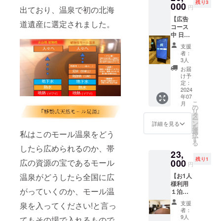
残り3
胡麻」
000
1,500円
円
出ており、温泉で初の北海
「燻り
×5回分)
【広告
醤油」
■使用方
道遺産に選定されました。
コース
「燻り
法 入浴
中 日帰
オリー
券をフ
り入浴
ブオイ
ロント
支援
券10枚
ル」の5
スタッ
者：
付き】
点セッ
フにお
3人
内容 ・
トを綺
渡しく
お届
足湯プ
麗な化
ださ
け予
ロジェ
粧箱に
定：
い。 ※
クト終
2024
冷燻冊
有効期
年07
了後、
子とと
限は裏
こ
月
一定の
もに入
の
面の日
リ
期間ふ
れてご
タ
付から5
ー
く井ホ
用意い
ン
年以内
詳細を見る
を
テルの
たしま
選
とさせ
私はこのモール温泉をどう
択
イン
した。
す
ていた
る
フォ
十勝冷
したら広められるのか、帯
だきま
23,
メー
燻工房
す。
残り1
ション
広の資源の宝であるモール
000
のかわ
円
ボード
いいリ
温泉がどうしたら全国に広
【お1人
にて会
スのロ
様利用
社名も
ゴ入り
がっていくのか、モール温
１泊２
しくは
手提げ
食付き
個人名
袋もお
支援
泉を入ってください!と言っ
宿泊券
を掲載
付けし
者：
＋日帰
させて
た、数
9人
てもその場で入れるもので