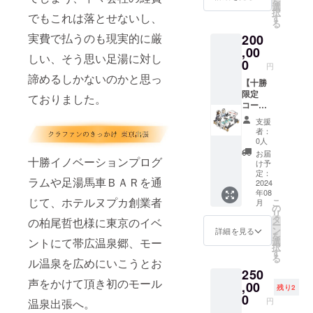
を
■-ご夕
豆の納
有効期
こちら
ます。
枚付
選
ト終了
択
食-■ 雰
豆な
限は裏
が適切
・ふく
き】
でもこれは落とせないし、
す
後メー
る
囲気の
ど、地
面の日
ではな
井ホテ
（内
ルまた
実費で払うのも現実的に厳
200
良いお
元の食
付押印
いと判
ル日帰
容）
は電話
食事処
材を取
から１
断した
り入浴
【お2人
,00
にて調
しい、そう思い足湯に対し
でお風
り揃え
年間と
広告は
券50枚
様 1泊
0
整させ
円
呂上が
た
なりま
お断り
75,000
２食宿
ていた
諦めるしかないのかと思っ
りの至
ビュッ
す。 ※
させて
円分に
泊券 】
【十勝
だきま
福のひ
フェ
日帰り
いただ
相当
※ホテル
限定
す。
ておりました。
と時を
コー
入浴券
く場合
（入浴
の予約
コース
下記メ
ナーも
の有効
がござ
料1,500
状況に
2日間＋
支援
ニュー
ござい
期限は
いま
円×50回
よりご
除幕式
者：
から当
ます。
裏面の
す。
分) ※十
宿泊い
テープ
0人
日お好
■-ご夕
日付か
勝限定
ただけ
カット
お届
十勝イノベーションプログ
きなお
食-■ 雰
ら5年以
となり
ない日
付き＋
け予
料理を
囲気の
内とさ
ますの
もござ
日帰り
定：
ラムや足湯馬車ＢＡＲを通
お選び
良いお
せてい
でご了
いま
入浴券
2024
年08
頂けま
食事処
ただき
承くだ
す、予
100枚】
じて、ホテルヌプカ創業者
こ
月
す。 -メ
でお風
ます。
さい。
めご了
（内
の
リ
ニュー-
呂上が
※日にち
承くだ
容） ・
タ
の柏尾哲也様に東京のイベ
ー
・焼魚
りの至
や条件
さい。
２日間
ン
詳細を見る
を
定食 ・
福のひ
につき
・ふく
移動式
ントにて帯広温泉郷、モー
選
択
おつま
と時を
まして
井ホテ
天然
す
る
ル温泉を広めにいこうとお
みセッ
下記メ
は相談
ル日帰
モール
250
ト ・
ニュー
し、ご
り入浴
足湯を
声をかけて頂き初のモール
サーロ
から当
都合の
券60枚
お持ち
,00
残り2
イン
日お好
良い日
90,000
し、癒
0
円
温泉出張へ。
カット
きなお
に設置
円分に
しをお