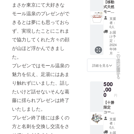
ステー
料理を
いたし
相当
届けい
【移動
まさか東京にて大好きな
キ定食
お選び
ます。
（入浴
たしま
式天然
・黒豚
頂けま
料1,500
す。 更
モール
モール温泉のプレゼンがで
トンカ
す。 -メ
円×60回
にふく
足湯 広
支援
ツ定食
ニュー-
分) ■日
井ホテ
告＋ふ
きるとは夢にも思っておら
者：
・パス
・焼魚
帰り入
ルにて
く井ホ
0人
ず、実現したことにこれま
タセッ
定食 ・
浴券使
行われ
テル日
お届
ト ※利
おつま
用方法
る除幕
帰り入
け予
で協力してくれた方々の顔
用時の
みセッ
フロン
式の
浴券150
定：
予約方
ト ・
トス
テープ
枚＋
2024
が山ほど浮かんできまし
年08
法 : ご
サーロ
タッフ
カット
モールT
こ
月
予約は
イン
にお渡
を担当
シャツ1
の
た。
リ
プロ
カット
しくだ
してい
枚＋除
タ
ー
ジェク
ステー
さい。
ただき
幕式
プレゼンではモール温泉の
ン
詳細を見る
を
ト終了
キ定食
※日帰り
ます。
テープ
選
択
魅力を伝え、足湯にはあま
後メー
・黒豚
入浴券
・ふく
カット
す
る
ルまた
トンカ
の有効
井ホテ
付き】
り触れずにいました、話し
500
は電話
ツ定食
期限は
ル日帰
（内
にて調
・パス
裏面の
り入浴
容） ・
,00
たいけど話せないそんな葛
整させ
タセッ
日付か
券100枚
移動式
0
円
ていた
ト ※利
ら5年以
150,000
天然
藤に揺られプレゼンは終了
だきま
用時の
内とさ
円分に
モール
【十勝
す。
予約方
せてい
相当
足湯に
限定
いたしました。
法 : ご
ただき
（入浴
企業・
コース
プレゼン終了後には多くの
予約は
ます。
料1,500
団体・
５日間
支援
プロ
□■□------
円×100
個人の
＋除幕
者：
方と名刺を交換し交流をさ
ジェク
-----------
回分) ※
バナー
式テー
0人
ト終了
-----------
十勝限
をお入
プカッ
お届