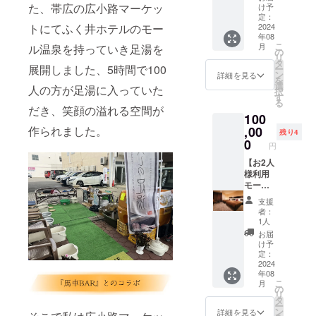
トンカ
宿泊券
テルの
た、帯広の広小路マーケッ
30,000
け予
でご入
ツ定食
＋友人
Instagr
定：
円分に
浴可能
・パス
トにてふく井ホテルのモー
と入れ
2024
amにて
相当
です。
タセッ
年08
る入浴
ご希望
（入浴
※10:00
こ
月
ル温泉を持っていき足湯を
ト ※利
券30枚
のURL
の
料1,500
～15:00
リ
用時の
付き】
を添付
タ
円×20回
は温泉
展開しました、5時間で100
ー
予約方
（内
させて
ン
分) ■日
詳細を見る
清掃の
を
法 : ご
容）
いただ
選
帰り入
ためご
人の方が足湯に入っていた
択
予約は
【お1人
きま
す
浴券使
利用で
る
プロ
様】 1
す。 ・
だき、笑顔の溢れる空間が
用方法
きませ
ジェク
100
泊２食
ふく井
入浴券
ん。 ※
ト終了
宿泊券
作られました。
,00
ホテル
をフロ
記名ご
残り4
後メー
ふく井
日帰り
0
ント ス
本人様
円
ルまた
ホテル
入浴券
タッフ
のみご
は電話
２階レ
【お2人
25枚
にお渡
利用に
にて調
ストラ
様利用
37,500
しくだ
なれま
整させ
ン バイ
モール
円分に
さい。
す。 ※
ていた
プレー
温泉風
相当
※日帰り
有効期
支援
だきま
ンにて
呂付き
（入浴
入浴券
限は裏
者：
す。
朝食と
客室 ２
料
の有効
1人
面の日
夕食が
食付き
1,500×2
期限は
付押印
お届
付いた
宿泊券
5回分）
裏面の
け予
から5カ
プラン
＋友人
使用方
定：
日付か
月とな
となっ
に渡せ
2024
法 入浴
ら5年以
りま
年08
ており
る入浴
券をフ
内とさ
す。 ※
こ
月
ます。
券50
ロント
の
せてい
日帰り
リ
※ホテル
枚】
スタッ
タ
ただき
入浴券
ー
の予約
（内
フにお
ン
ます。
詳細を見る
の有効