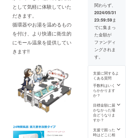
売!! ふ
法 入浴
元の食
まして
※原材料
関わらず、
く井ホ
として気軽に体験していた
券をフ
材を取
はご希
及び添
テルの
ロント
り揃え
望のサ
加物等
2024/05/31
だきます。
地下
スタッ
た
イズを
の食品
23:59:59
ま
1,200m
フにお
ビュッ
お選び
表示は
循環器やお湯を温めるもの
から湧
渡しく
フェ
くださ
お届け
でに集まっ
き出る
ださ
コー
い。
商品の
を付け、より快適に衛生的
た金額が
モール
い。 ※
ナーも
ラベル
温泉に
有効期
ござい
に表記
にモール温泉を提供してい
ファンディ
服を浸
限は裏
ます。
されま
ングされま
けて、
きます!!
面の日
■-ご夕
す。 商
廃棄さ
付から5
食-■ 鉄
品開封
す。
れる十
年以内
板で焼
前には
勝の玉
とさせ
く『道
必ずお
ねぎの
ていた
産牛』
届けの
支援に関するよ
皮を合
だきま
は脂身
リター
くある質問
わせ、
す。
が非常
ンに貼
化学変
『十勝
手数料はいく
に少な
付され
化をさ
魔法の
らかかります
く美容
たラベ
せ作成
マヨ
か？
と健康
ルや注
したふ
ネー
には
意書き
く井ホ
ゼ』
目標金額に届
もって
をご確
テルオ
は、中
かなかった場
こいの
認くだ
リジナ
札内村
合どうなりま
赤身
さい。
ルTシャ
にある
すか？
ベース
※十勝限
ツです!!
「グラ
を使
定とな
・ふく
ンピン
支援で困った
用。 お
ります
井ホテ
グリ
時はどこに相
口の中
のでご