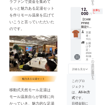
ラファンで資金を集めて
こちら
わせて
テープ
井ホテ
す
る
はプ
「和
カット
ルにて
もっと魅力ある足湯セット
12,
レー
食」
を担当
行われ
在庫な
ン・柚
000
「洋
してい
る除幕
し
円
を作りモール温泉を広げて
子・カ
食」
ただき
式の
【CAM
レーの3
「中華
ます。
テープ
いこうと言っていただいた
PFIRE
種の味
粥」
※制作済
カット
限定!!
を揃え
「コン
みの広
を担当
のです。
ふく井
たギフ
チネン
告デー
してい
支援
ホテル
トセッ
タル」
タを入
ただき
者：
オリジ
トと
の4種類
稿いた
ます。
10人
ナルT
なって
からお
しま
・ふく
お届
シャツ
おりま
選びい
す。 ※
井ホテ
け予
「wear
す。 ・
定：
ただけ
こちら
ル日帰
moor」
2024
ふく井
ます。
が適切
り入浴
年08
＋ 日帰
ホテル
十勝清
ではな
券300枚
こ
月
り入浴
日帰り
の
水町あ
いと判
450,000
リ
券4枚】
入浴券5
タ
すなろ
断した
円分に
ー
（内
枚
ン
ファー
広告は
相当
詳細を見る
を
容） ・
7,500円
選
ミング
お断り
（入浴
択
ふく井
分に相
す
直送牛
させて
料1,500
る
ホテル
当（入
乳や音
いただ
円×300
このプロ
オリジ
浴料
更町更
く場合
回分) ・
ジェクト
ナルT
1,500円
葉園産
がござ
魔法の
移動式天然モール足湯は
シャツ
×5回分)
十勝大
いま
マヨ
は、
All-In方
「wear
■日帰り
豆の納
す。 ※T
ネーゼ,
モール温泉自らが皆様に向
式
です。
moor」
入浴券
豆な
シャツ
冷燻5種
が新発
使用方
かっていき、魅力的な足湯
ど、地
に関し
セット
目標金額に