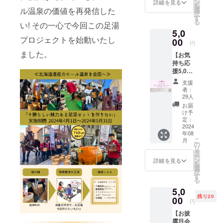
セージ
ン
詳細を見る
を
を送ら
ル温泉の価値を再発信した
選
択
せてい
す
る
い! その一心で今回この足湯
ただき
5,0
ま
プロジェクトを始動いたし
す。）
00
円
・移動
ました。
【お気
式天然
持ち応
モール
援5,000
足湯
円コー
ロゴ
支援
ス】
オリジ
者：
（内
ナルス
29人
容） ・
テッ
お届
お礼
カー ・
け予
メッ
ふく井
定：
セージ
2024
ホテル
年08
（ご支
日帰り
こ
月
援のお
入浴券1
の
リ
礼メッ
枚
タ
ー
セージ
1,500円
ン
詳細を見る
を
を送ら
分に相
選
択
せてい
当 ■日
す
る
ただき
帰り入
5,0
ま
浴券使
残り20
す。）
00
用方法
円
・移動
入浴券
【お披
式天然
をフロ
露目会
モール