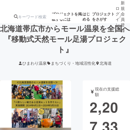
新
ロ
規
グ
会
プロジェクトを掲
はじ
プロジェクト
/
載するには
める
をさがす
イ
員
ン
登
北海道帯広市からモール温泉を全国へ
録
『移動式天然モール足湯プロジェク
ト』
人気のプロ
注目のリ
注目の新着プロ
募集終了が近いプ
もうすぐ公開
ジェクト
ターン
ジェクト
ロジェクト
されます
ひまわり温泉
まちづくり・地域活性化
北海道
アート・写真
音楽
現在の支援総
テクノロジー・ガジェット
ゲーム・サ
額
2,20
映像・映画
書籍・雑誌
7,33
ビジネス・起業
チャレンジ