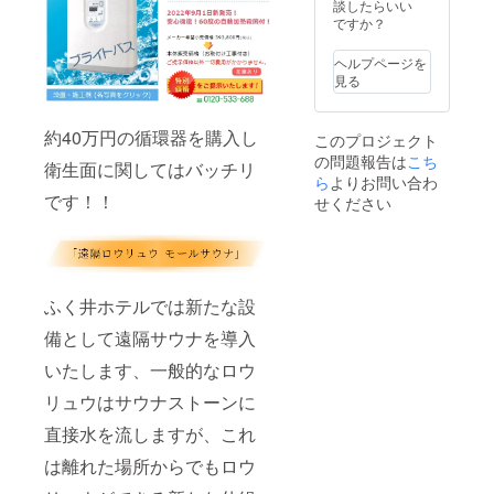
ル日帰
ゾート
談したらいい
で蕩け
了承く
り入浴
フェー
ですか？
だす上
ださ
券5枚
リエン
質な肉
い。 ※
7,500円
ドル
の旨味
日にち
ヘルプページを
分に相
フ」の
と、新
や条件
見る
当（入
施設内
鮮な地
につき
浴料
にある
元野菜
まして
1,500円
「十勝
との至
は相談
約40万円の循環器を購入し
このプロジェクト
×5回分)
冷燻工
極の
し、ご
の問題報告は
こち
■日帰り
房」で
ハーモ
都合の
衛生面に関してはバッチリ
入浴券
ら
よりお問い合わ
作られ
ニーを
良い日
使用方
です！！
てお
お楽し
に設置
せください
法 入浴
り、北
みくだ
いたし
券をフ
海道・
さい。
ます。
ロント
中札内
※利用時
スタッ
村の採
の予約
フにお
れたて
方法 :
渡しく
ふく井ホテルでは新たな設
卵をふ
ご予約
ださ
んだん
はプロ
備として遠隔サウナを導入
い。 ※
に使用
ジェク
有効期
し、冷
ト終了
いたします、一般的なロウ
限は裏
燻の風
後メー
面の日
味が食
ルまた
リュウはサウナストーンに
付から5
材と調
は電話
年以内
和し
にて調
直接水を流しますが、これ
とさせ
た、上
整させ
ていた
は離れた場所からでもロウ
品な香
ていた
だきま
りが広
だきま