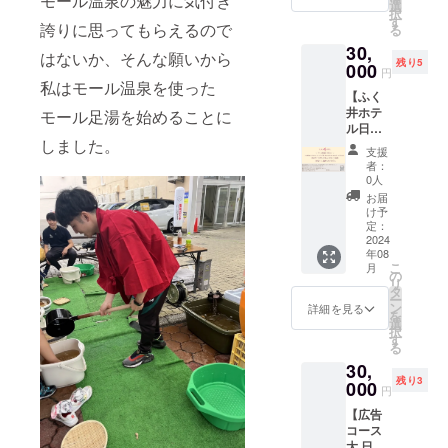
モール温泉の魅力に気付き
足湯プ
ただけ
選
とさせ
いきま
択
ロジェ
ない日
す
ていた
す。そ
誇りに思ってもらえるので
る
クト終
もござ
だきま
の結
30,
了後、
いま
す。
はないか、そんな願いから
果、食
残り5
一定の
000
す、予
の旨味
円
期間ふ
めご了
私はモール温泉を使った
が熱に
【ふく
く井ホ
承くだ
より破
井ホテ
モール足湯を始めることに
テルの
さい。
壊され
ル日帰
ホーム
・ふく
ること
しました。
り入浴
ページ
井ホテ
なく、
支援
３カ月
にて会
ル日帰
者：
食本来
パス
社名又
り入浴
0人
の持つ
ポート
は個人
券10枚
お届
味を保
＋友人
名を掲
15,000
け予
ちなが
と入れ
載させ
定：
円分に
らも燻
る入浴
2024
ていた
相当
製の良
年08
券15枚
だきま
（入浴
さを付
こ
月
付き】
す。 ・
の
料1,500
加する
リ
（内
ふく井
タ
円×10回
ことが
ー
容） ・
ホテル
ン
分) ■日
詳細を見る
可能と
を
ふく井
日帰り
選
帰り入
なりま
択
ホテル
入浴券
す
浴券使
す。 ※
る
日帰り
10枚
用方法
原材料
30,
入浴が
15,000
入浴券
及び添
残り3
３カ月
000
円分に
をフロ
円
加物等
間入り
相当
ント ス
の食品
【広告
放題と
（入浴
タッフ
表示は
コース
なるパ
料
にお渡
お届け
大 日帰