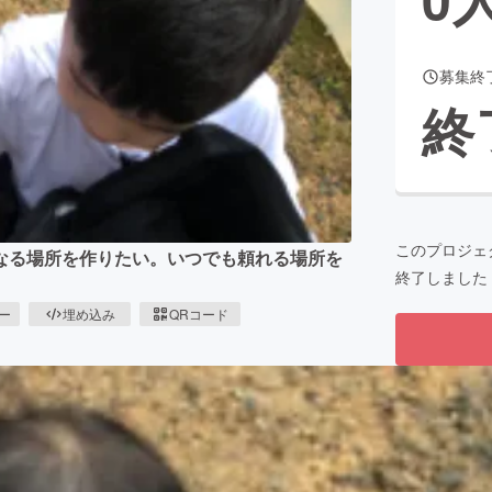
募集終
CAMPFIRE for Social Good
CAMPFIRE Creation
終
CAMPFIREふるさと納税
machi-ya
コミュニティ
このプロジェ
なる場所を作りたい。いつでも頼れる場所を
終了しました
ピー
埋め込み
QRコード