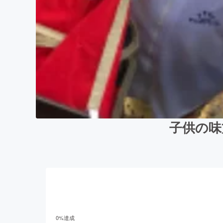
子供の味
0
%達成