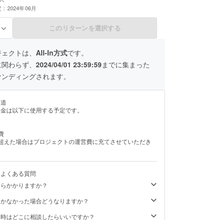
：2024年06月
このリターンを選択する
る
ジェクトは、
All-In方式
です。
に関わらず、
2024/04/01 23:59:59
までに集まった
ァンディングされます。
い道
援金は以下に使用する予定です。
費
を超えた場合はプロジェクトの運営費に充てさせていただき
るよくある質問
くらかかりますか？
届かなかった場合どうなりますか？
た時はどこに相談したらいいですか？