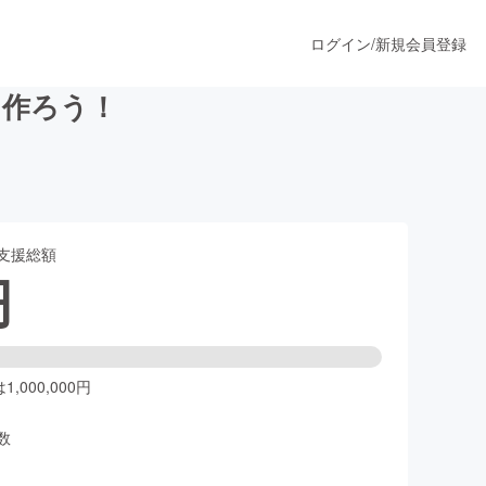
ログイン
/
新規会員登録
を作ろう！
うすぐ公開されます
支援総額
プロダクト
円
ファッション
スポーツ
,000,000円
数
ア
ソーシャルグッド
人