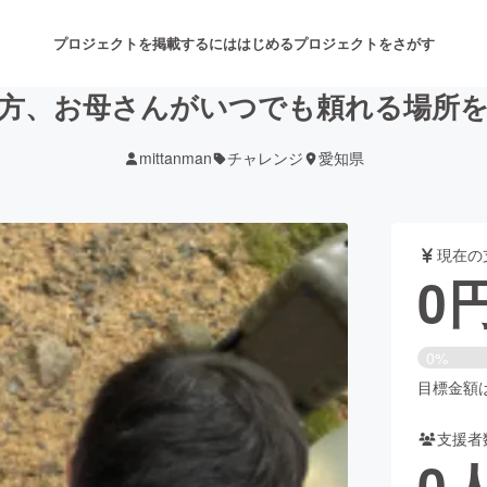
プロジェクトを掲載するには
はじめる
プロジェクトをさがす
方、お母さんがいつでも頼れる場所
mittanman
チャレンジ
愛知県
注目のリターン
注目の新着プロジェクト
募集終了が近いプロジェクト
も
現在の
音楽
舞台・パフォーマンス
0
ゲーム・サービス開発
フード・飲食店
0%
書籍・雑誌出版
アニメ・漫画
目標金額は1
支援者
チャレンジ
ビューティー・ヘルスケ
0