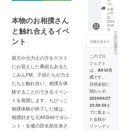
してい
◯海外の音
す。
テージ
ザイン
ラベル
1人
商品の
ただき
楽フェスや
4/11以
に設置
が異な
に表記
ラベル
お届
ます
降にこ
予定の
る場合
されま
け予
全国ツ
に表記
（１年
ちらの
ロゴ看
があり
定：
本物のお相撲さん
す。商
されま
ごとに
アー、300人
リター
板に、
2024
ますの
品開封
す。 商
自動更
年05
ンでご
お店や
規模のワン
で、あ
前には
品開封
と触れ合えるイベ
新） ※
こ
月
支援い
企業の
らかじ
の
必ずお
前には
マンライブ
応援団
リ
ただい
ロゴを
めご了
タ
届けの
必ずお
限定イ
ー
ント
を経てNHK
た場
掲載！
承くだ
ン
リター
詳細を見る
届けの
ベント
を
合、フ
YouTub
さい。
選
のタイアッ
ンに貼
リター
はグ
択
リー
eで配信
※原材料
す
付され
ンに貼
ループ
プや番組出
る
ペー
される
及び添
たラベ
このプロ
付され
内で随
親方や元力士の方をゲスト
演を経験。
パー
番組で
加物等
ルや注
たラベ
時開催
ジェクト
「たこ
撮影さ
の食品
意書き
新宿のタ
ルや注
にお迎えした番組もあるた
告知し
みん新
れるの
表示は
をご確
は、
All-In方
意書き
ます ※
ワーレコー
聞」に
で、PR
お届け
こみんFM。子供たちが力士
認くだ
をご確
原材料
式
です。
掲載
には
ドで週間ラ
商品の
さい。
認くだ
及び添
（３ヶ
バッチ
たちと触れ合い、相撲を体
ラベル
※実際に
目標金額に
さい。
ンク３位を
加物等
月間）
リ☆ ※
に表記
お届け
の食品
関わらず、
験することのできるイベン
獲得。
とさせ
準備の
されま
するリ
表示は
ていた
都合に
す。 商
ターン
2024/04/27
お届け
トを展開します。ちびっこ
だきま
より
品開封
とパッ
商品の
◯2011年よ
23:59:59
ま
す。 ※
4/10に
前には
ケージ
相撲体験が終了した後は、
ラベル
り動画制作
業種と
締切と
必ずお
等のデ
でに集まっ
に表記
わずPR
させて
届けの
ザイン
相撲好きな元AKB48でタレ
を始め、100
されま
た金額が
したい
いただ
リター
が異な
す。 商
本を超える
企業や
きま
ント・女優の田名部生来さ
ンに貼
る場合
ファンディ
品開封
団体、
す。
MVと累計
付され
があり