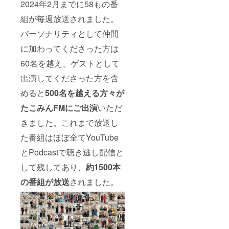
2024年2月までに58もの番
組が毎週放送されました。
パーソナリティとして仲間
に加わってくださった方は
60名を越え、ゲストとして
出演してくださった方を含
めると
500名を越える方々が
たこみんFMにご出演
いただ
きました。これまで放送し
た番組はほぼ全てYouTube
とPodcastで聴き逃し配信と
して残してあり、
約1500本
の番組が放送
されました。