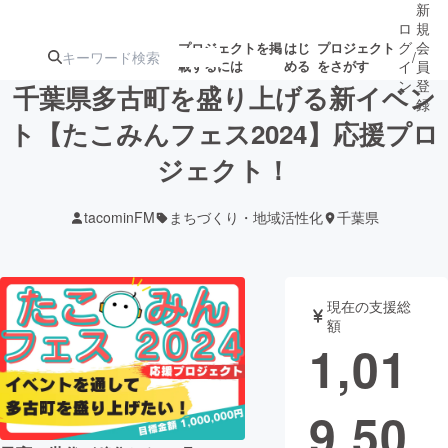
新
ロ
規
グ
会
プロジェクトを掲
はじ
プロジェクト
/
載するには
める
をさがす
イ
員
ン
登
千葉県多古町を盛り上げる新イベン
録
ト【たこみんフェス2024】応援プロ
ジェクト！
人気のプロ
注目のリ
注目の新着プロ
募集終了が近いプ
もうすぐ公開
ジェクト
ターン
ジェクト
ロジェクト
されます
tacominFM
まちづくり・地域活性化
千葉県
アート・写真
音楽
現在の支援総
テクノロジー・ガジェット
ゲーム・サ
額
1,01
映像・映画
書籍・雑誌
9,50
ビジネス・起業
チャレンジ