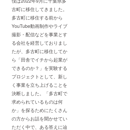
僕は2022年9月に千葉県多
に再起。半
年で11チャ
古町に移住してきました。
ンネルをプ
多古町に移住する前から
ロデュース
YouTube動画制作やライブ
し動画で発
信したい人
撮影・配信などを事業とす
をプロ
る会社を経営しておりまし
デュースす
たが、多古町に移住してか
る会社を設
立。
ら「田舎でイチから起業が
できるのか？」を実験する
◯動画フ
プロジェクトとして、新し
リーランス
の育成事業
く事業を立ち上げることを
を始める。
決断しました。「多古町で
２種類のオ
求められているものは何
ンラインサ
ロンをはじ
か」を探るためにたくさん
め１週間で
の方からお話を聞かせてい
累計170人を
ただく中で、ある答えに辿
集める。