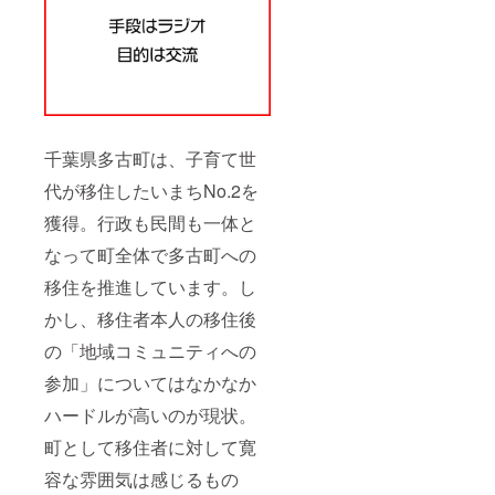
る。
◯エリアの
制限なく集
客と仕事を
つくり、と
もにオンラ
千葉県多古町は、子育て世
インに挑戦
代が移住したいまちNo.2を
するチーム
獲得。行政も民間も一体と
になること
をミッショ
なって町全体で多古町への
ンに掲げ、
移住を推進しています。し
千葉県を中
かし、移住者本人の移住後
心に全国各
の「地域コミュニティへの
地で活動。
参加」についてはなかなか
ハードルが高いのが現状。
町として移住者に対して寛
容な雰囲気は感じるもの