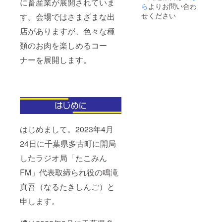
に畜産業が展開されていま
し、人間と
１口ま
ら
よりお問い合わ
ます
ます
で。 ※
せください
す。会場ではさまざまな出
しての価値
ロゴで
を感じなく
も企
店がありますが、色々な種
業・団
なる。
類のお肉を楽しめるコー
体・店
舗・な
ナーを展開します。
◯シングル
どのお
名前で
パパとして
も可。
２人の子ど
※ 掲載
もたちと向
する場
所の指
き合い、人
定はご
間関係とコ
遠慮く
ださ
ミュニケー
はじめまして。2023年4月
い。
ションの重
24日に千葉県多古町に開局
要さに気づ
したラジオ局「たこみん
く。
FM」代表取締られ役の鳴滝
◯ある方の
真吾（なるたきしんご）と
YouTubeプ
申します。
ロデュース
をきっかけ