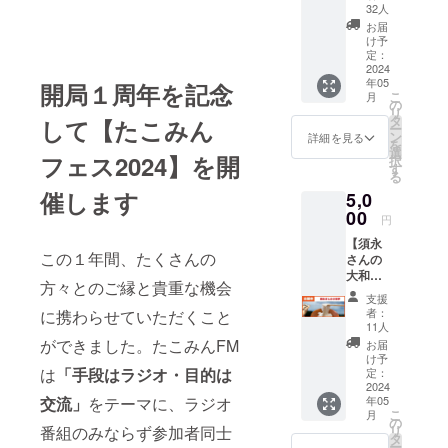
2022.8-
援団へ
32人
千葉県多古
入団
お届
（１年
け予
町に移住
間） ・
定：
応援団
2024
年05
限定イ
開局１周年を記念
こ
月
ベント
の
妻・息子
リ
の参加
タ
して【たこみん
ー
（８歳）・
権（交
ン
詳細を見る
を
流会や
選
娘（７歳）
フェス2024】を開
択
セミ
す
と４人で暮
る
ナーな
催します
5,0
らす。
ど） ・
オリジ
00
「どこにい
円
ナルラ
ても仕事が
【須永
バーバ
この１年間、たくさんの
さんの
ンド ※
できる動画
大和
たこみ
で、場所と
方々とのご縁と貴重な機会
芋】 大
ん応援
支援
時間の制限
和芋農
団は
者：
に携わらせていただくこと
家、須
Facebo
11人
なく仕事を
永さん
okグ
ができました。たこみんFM
お届
つくる」を
の大和
ループ
け予
芋をお
は
「手段はラジオ・目的は
目標に
に参加
定：
届け！
2024
してい
YouTube動
年05
交流」
をテーマに、ラジオ
・千葉
ただき
こ
月
画の制作・
県多古
ます
の
リ
番組のみならず参加者同士
町産 大
（１年
タ
プロデュー
ー