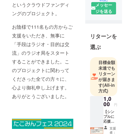
町在住
というクラウドファンディ
メッセー
ジを送る
ングのプロジェクト。
お陰様で111名もの方からご
【居住地履
支援をいただき、無事に
歴】
リターンを
1987-1988
「手段はラジオ・目的は交
選ぶ
フィリピン
流」のラジオ局をスタート
1988-1996
することができました。こ
青森県田子
目標金額
未達でも
町
のプロジェクトに関わって
リターン
1996-2005
くださった全ての方々に、
が届きま
岩手県盛岡
す
(All-in
心より御礼申し上げます。
市
方式)
2005-2016
ありがとうございました。
1,0
東京都内各
00
円
地
【シン
2016-2022
プルに
千葉県八千
応援】
・たこ
代市
支援
みん応
者：