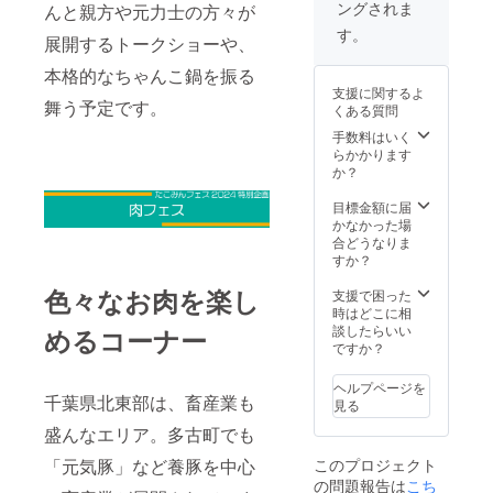
前には
ングされま
んと親方や元力士の方々が
個人で
4/11以
たラベ
ますの
1000本以上
必ずお
も可。
降にこ
ルや注
で、あ
す。
届けの
展開するトークショーや、
のYouTube
※ 同じ
ちらの
意書き
らかじ
リター
企業や
リター
をご確
動画を制
めご了
ンに貼
本格的なちゃんこ鍋を振る
団体は
ンでご
認くだ
承くだ
付され
作。
支援に関するよ
１口ま
支援い
さい。
さい。
舞う予定です。
たラベ
くある質問
で。 ※
ただい
※たこみ
※たこみ
ルや注
掲載す
た場
んFM応
手数料はいく
んFM応
◯2017年に
意書き
る場所
合、ス
援団は
らかかります
援団は
をご確
独立し、
の指定
タジオ
Facebo
か？
Facebo
認くだ
はご遠
背景に
YouTube活
okグ
okグ
さい。
慮くだ
ロゴ掲
ループ
目標金額に届
ループ
動がメイン
さい。
載（１
に参加
かなかった場
に参加
の音楽事務
【必
年間）
してい
合どうなりま
してい
須】掲
とさせ
ただき
すか？
所やライブ
ただき
載名を
ていた
ます
ます
ハウス運営
色々なお肉を楽し
備考欄
だきま
（１年
支援で困った
（１年
に挑戦。
に記載
す。 ※
ごとに
時はどこに相
ごとに
お願い
業種と
自動更
談したらいい
めるコーナー
自動更
いたし
わずPR
新） ※
ですか？
新） ※
◯2020年コ
ます。
したい
応援団
応援団
企業や
ロナの影響
限定イ
限定イ
ヘルプページを
団体、
千葉県北東部は、畜産業も
ベント
ベント
見る
ですべて手
個人で
はグ
はグ
放し、収入
盛んなエリア。多古町でも
も可。
ループ
ループ
※ 同じ
内で随
ゼロに。離
内で随
「元気豚」など養豚を中心
このプロジェクト
企業や
時開催
時開催
婚も経験
の問題報告は
こち
団体は
告知し
告知し