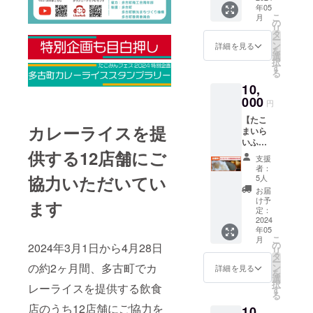
い多古
内で随
年05
人気
の参加
米を玄
チャンネ
時開催
こ
月
ラーメ
権 （交
の
米パフ
告知し
リ
ルー
ン店
流会や
タ
にし、
ます ※
ー
「みん
鳴滝真吾
セミ
ン
ナッツ
詳細を見る
原材料
を
なの
ナーな
選
やドラ
及び添
【移住社長
択
らぁめ
ど） ・
す
イフ
加物等
る
なるチャ
んバン
オリジ
ルーツ
の食品
10,
ブー」
ナルラ
ン】地方移
をミッ
表示は
の大人
000
バーバ
クスし
お届け
円
住者の暮ら
気メ
ンド ※
たおい
商品の
【たこ
し
ニュー
実際に
しく体
ラベル
カレーライスを提
まいら
をお届
お届け
に優し
このチャン
に表記
いふ萩
けしま
するリ
いス
されま
ネルでは、
供する12店舗にご
原農場
す！ ・
ターン
ナック
す。 商
支援
さんの
多古米
地方に移住
とパッ
です。
者：
品開封
多古
白湯
協力いただいてい
ケージ
5人
朝食と
前には
して起業が
米】 た
スープ
等のデ
して、
お届
必ずお
可能なの
こまい
つけ麺
ザイン
け予
おやつ
ます
届けの
らいふ
（魚介
定：
が異な
か？をテー
として
リター
萩原農
2024
醤油
る場合
お召し
ンに貼
マにした
年05
場さん
味）４
があり
上がり
付され
こ
月
の多古
「田舎で起
食セッ
の
ますの
2024年3月1日から4月28日
下さ
たラベ
リ
米をお
ト
タ
で、あ
い。 店
業！本当に
ルや注
ー
届け！
の約2ヶ月間、多古町でカ
（チャ
ン
らかじ
詳細を見る
頭販売
意書き
を
できるの？
・千葉
ー
選
めご了
をしな
をご確
択
レーライスを提供する飲食
県多古
シュー
す
プロジェク
承くだ
いボト
認くだ
る
町産 コ
入り
さい。
ル入り
さい。
ト」が進行
店のうち12店舗にご協力を
10,
シヒカ
スー
※たこみ