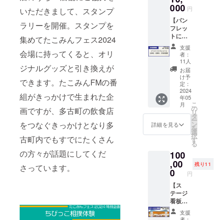
で発送
中。2023年4
リ 多
000
プ、
んFM応
させて
円
いただきまして、スタンプ
古米
麺） ・
援団は
月に多古町
頂きま
【パン
3kg ・
たこみ
Facebo
ラリーを開催。スタンプを
す。 ※
に根ざした
フレッ
たこみ
んFM応
okグ
実際に
トにお
ん応援
新規事業の
援団へ
集めてたこみんフェス2024
ループ
お届け
名前掲
団へ入
入団
に参加
するリ
支援
オープンを
載】 来
会場に持ってくると、オリ
団 （１
（１年
してい
者：
ターン
【条件付
場者に
年間）
間） ・
11人
ただき
とパッ
ジナルグッズと引き換えが
配布さ
・応援
応援団
き】で進行
ます
お届
ケージ
れるパ
団限定
限定イ
け予
（１年
等のデ
できます。たこみんFMの番
中。
ンフ
イベン
定：
ベント
ごとに
ザイン
レット
2024
トの参
の参加
自動更
が異な
組がきっかけで生まれた企
年05
に、協
加権
権 （交
新） ※
る場合
こ
月
賛リス
（交流
の
流会や
画ですが、多古町の飲食店
応援団
があり
リ
トとし
会やセ
タ
セミ
限定イ
ますの
ー
てお店
ミナー
をつなぐきっかけとなり多
ン
◯2004年か
ナーな
詳細を見る
ベント
で、あ
を
や企業
など）
選
ど） ・
はグ
らかじ
らアーティ
択
古町内でもすでにたくさん
のお名
・オリ
す
オリジ
ループ
めご了
る
ストとして
前を掲
ジナル
ナルラ
内で随
承くだ
の方々が話題にしてくだ
100
載！ ※
ラバー
バーバ
発信を始
時開催
さい。
準備の
,00
バンド
ンド ※
告知し
残り11
※たこみ
さっています。
め、2011年
都合に
※実際に
0
原材料
ます ※
んFM応
円
より
バンドコン
お届け
及び添
原材料
援団は
4/10に
【ス
するリ
加物等
及び添
テストで国
Facebo
締切と
テージ
ターン
の食品
加物等
okグ
内優勝。
させて
看板に
とパッ
表示は
の食品
ループ
いただ
ロゴ掲
ケージ
お届け
表示は
に参加
支援
きま
載】 ス
等のデ
商品の
お届け
者：