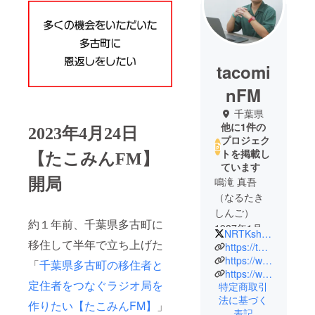
tacomi
nFM
千葉県
他に1件の
2023年4月24日
プロジェク
トを掲載し
【たこみんFM】
ています
鳴滝 真吾
開局
（なるたき
しんご）
約１年前、千葉県多古町に
1987年1月
NRTKshingo
24日（37
移住して半年で立ち上げた
https://tacomin.com/
歳）
https://www.youtube.com/channel/UCiHQm60ryZGl_oW2nr1h49g
「
千葉県多古町の移住者と
https://www.instagram.com/nrtkshingo/
青森県田子
定住者をつなぐラジオ局を
特定商取引
町出身
法に基づく
作りたい【たこみんFM】
」
千葉県多古
表記