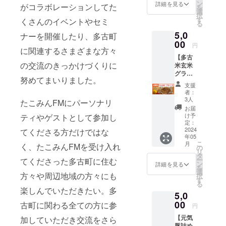
和芋
ごとに
ン
詳細を見る
がコラボレーションしてた
スを生業と
を
2kg ・
自動更
選
択
して、自分
たこみ
新） ※
す
くさんのイベントやセミ
る
ん応援
応援団
の持つスキ
5,0
団へ入
限定イ
ナーを開催したり、多古町
ルで全国各
団 （１
00
ベント
円
に関連するさまざまな方々
年間）
地の動画で
はグ
【多古
・応援
ループ
起業したい
の交流のきっかけづくりに
米玄米
団限定
内で随
人を育成。
グラ
イベン
時開催
努めてまいりました。
ノーラ
トの参
告知し
また、自ら
支援
「ブラ
加権
ます
者：
移住し「ど
ノー
（交流
3人
たこみんFMにパーソナリ
ラ」】
こにいても
会やセ
お届
多古町
ミナー
け予
ティやゲストとして参加し
仕事ができ
の新し
など）
定：
る」を体現
いお土
2024
・オリ
てくださる方だけではな
年05
産！多
ジナル
し、自分の
こ
月
く、たこみんFMを受け入れ
古米玄
ラバー
の
YouTube
リ
米グラ
バンド
タ
ー
てくださった多古町に住む
チャンネル
ノーラ
※実際に
ン
詳細を見る
を
「ブラ
お届け
選
で移住の体
方々や周辺地域の方々にも
択
ノー
するリ
す
る
験をリアル
ラ」を
ターン
楽しんでいただきたい。多
5,0
お届
に発信して
とパッ
け！ ・
00
ケージ
古町に関わる全ての方に参
円
いる。
多古米
等のデ
【元気
玄米グ
加していただき交流をさら
ザイン
豚詰め