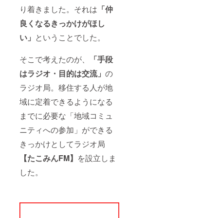
り着きました。それは
「仲
◯コロナ禍
良くなるきっかけがほし
でも売上を
い」
ということでした。
伸ばし続
け、設立１
そこで考えたのが、
「手段
年目でフ
リーランス
はラジオ・目的は交流」
の
時代の10倍
ラジオ局。移住する人が地
の売上をつ
域に定着できるようになる
くり黒字
までに必要な「地域コミュ
化。
ニティへの参加」ができる
◯鳴滝自身
きっかけとしてラジオ局
も４チャン
【たこみんFM】
を設立しま
ネル発信
し、動画の
した。
発信から信
頼と売上の
つくり方を
体現してい