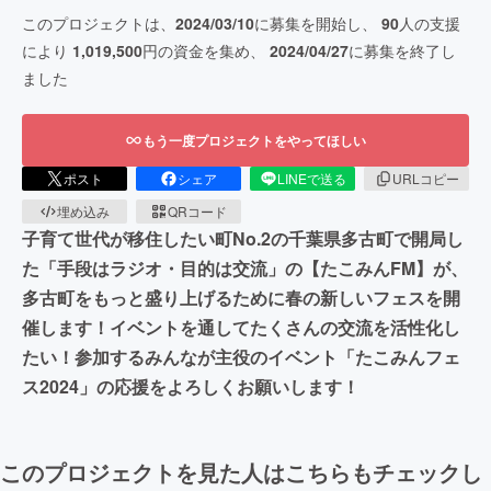
このプロジェクトは、
2024/03/10
に募集を開始し、
90
人の支援
により
1,019,500
円の資金を集め、
2024/04/27
に募集を終了し
ました
もう一度プロジェクトをやってほしい
ポスト
シェア
LINEで送る
URLコピー
埋め込み
QRコード
子育て世代が移住したい町No.2の千葉県多古町で開局し
た「手段はラジオ・目的は交流」の【たこみんFM】が、
多古町をもっと盛り上げるために春の新しいフェスを開
催します！イベントを通してたくさんの交流を活性化し
たい！参加するみんなが主役のイベント「たこみんフェ
ス2024」の応援をよろしくお願いします！
このプロジェクトを見た人はこちらもチェックし