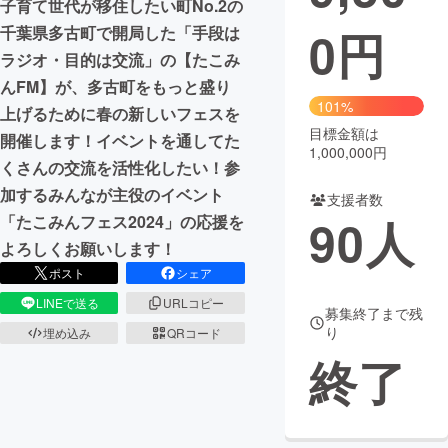
子育て世代が移住したい町No.2の
0
円
千葉県多古町で開局した「手段は
まちづくり・地域活性化
ラジオ・目的は交流」の【たこみ
んFM】が、多古町をもっと盛り
CAMPFIRE for Social Good
CAMPFIRE Creation
101%
上げるために春の新しいフェスを
CAMPFIREふるさと納税
machi-ya
コミュニティ
目標金額は
開催します！イベントを通してた
1,000,000円
くさんの交流を活性化したい！参
加するみんなが主役のイベント
支援者数
90
人
「たこみんフェス2024」の応援を
よろしくお願いします！
ポスト
シェア
LINEで送る
URLコピー
募集終了まで残
り
埋め込み
QRコード
終了