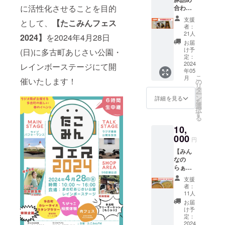
ラノー
が異な
2023年4月、
に活性化させることを目的
合わ
ラ「ブ
る場合
YouTube
せ】 金
ラノー
があり
支援
として、
【たこみんフェス
額：
チャンネル
ラ」 ・
ますの
者：
5,000円
たこみ
で、あ
21人
の企画とし
2024】
を2024年4月28日
多古町
ん応援
らかじ
お届
て始めたプ
のブラ
団へ入
めご了
け予
(日)に多古町あじさい公園・
ンド豚
団 （１
定：
ロジェクト
承くだ
「元気
2024
年間）
レインボーステージにて開
さい。
をきっかけ
年05
豚」の
・応援
※たこみ
こ
月
に千葉県多
詰め合
催いたします！
団限定
の
んFM応
リ
わせを
イベン
タ
援団は
古町のラジ
ー
お届
トの参
ン
Facebo
詳細を見る
を
オ局「たこ
け！ ・
加権
選
okグ
択
元気豚
みんFM」を
（交流
す
ループ
る
カレー
会やセ
に参加
開局。多古
10,
× 3 ・肉
ミナー
してい
町を中心に
味噌
000
など）
ただき
円
ピーナ
・オリ
さまざまな
ます
【みん
ツ × 2
ジナル
（１年
人の交流を
なの
・たこ
ラバー
ごとに
らぁめ
つくること
みん応
バンド
自動更
んバン
援団へ
WellCo
新） ※
を目的に奮
支援
ブー多
入団
meウェ
応援団
者：
闘中！
古米白
（１年
ル米・
11人
限定イ
湯つけ
間） ・
ブラ
ベント
お届
麺セッ
応援団
ノーラ
け予
はグ
ト】 多
限定イ
定：
おいし
ループ
ーYouTube
古町の
2024
ベント