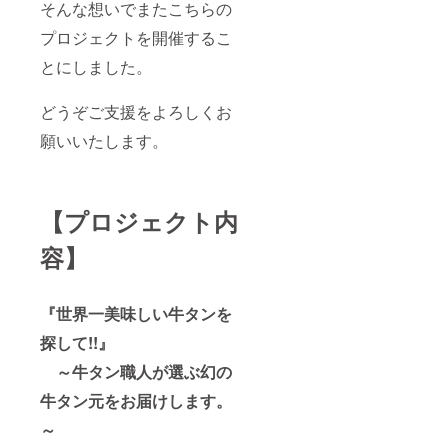
く、香
着後
ンスラ
そんな想いでまたこちらの
ｇ、水
しま
辛料、
約６０
イス」
分72ｇ
す。 ・
調味
日 【保
プロジェクトを開催するこ
という
絶妙な
料、増
存方
表記の
うまさ
とにしました。
粘剤、
法】
ある商
の特製
ビタミ
要冷凍
品をお
塩だれ
ンB1(原
(−18℃
選びく
どうぞご支援をよろしくお
もお付
材料の
以下)
ださ
けして
一部に
【製造
い。
願いいたします。
おりま
小麦含
者】
【原材
す。 こ
む) 【原
幸福
料名】
れが牛
料原産
亭 京
牛肉
タン!?
地】
都府舞
(舌)、水
と驚く
ポーラ
鶴市字
飴、醤
【プロジェクト内
ほど柔
ンド産
引土
油、食
らか
【賞味
1297-6
塩、植
容】
く、霜
期
※加熱調
物油
降りで
限】
理用
脂、に
ジュー
商品到
〈栄養
んに
シーな
着後
成分表
く、香
『世界一美味しい牛タンを
牛タン
約６０
示100ｇ
辛料、
を是非
日 【保
あた
探して!!』
調味
ご堪能
存方
り〉こ
料、増
くださ
法】
～牛タン職人が選ぶ幻の
の数値
粘剤、
いませ!!
要冷凍
は目安
ビタミ
牛タン元をお届けします。
《牛タ
(−18℃
です。
ンB1(原
ンブ
以下)
エネル
材料の
～
ロッ
【製造
ギー
一部に
ク》 ・