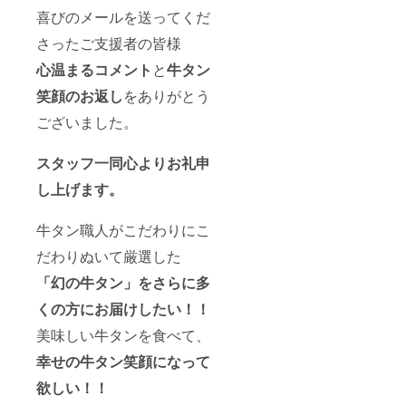
もお付
料名】
部位を
引土
ｇ、炭
包装さ
喜びのメールを送ってくだ
けして
牛肉
含みま
1297-6
水化物
れてお
おりま
(舌)、水
すの
※加熱調
2.4ｇ、
さったご支援者の皆様
り、解
す。 こ
飴、醤
で、
理用
食塩相
凍・調
れが牛
油、食
先っぽ
〈栄養
心温まるコメント
と
牛タン
当1.78
理がス
タン!?
塩、植
や下の
成分表
ｇ、ナ
ムー
と驚く
物油
方に硬
笑顔のお返し
をありがとう
示100ｇ
トリウ
ズ。焼
ほど柔
脂、に
い部分
あた
ム700ｍ
くだけ
らか
んに
ございました。
もござ
り〉こ
ｇ、水
簡単に
く、霜
く、香
います
の数値
分72ｇ
美味し
降りで
辛料、
ことご
は目安
くお召
ジュー
スタッフ一同心よりお礼申
調味
了承の
です。
し上が
シーな
料、増
上での
エネル
し上げます。
りいた
牛タン
粘剤、
ご支援
ギー
だけま
を是非
ビタミ
をお願
270kcal
す。 忙
ご堪能
ンB1(原
いいた
、たん
牛タン職人がこだわりにこ
しいマ
くださ
材料の
しま
ぱく質
マさん
いませ!!
一部に
す。
だわりぬいて厳選した
14.3
達に
【原材
小麦含
「タン
ｇ、脂
も、料
料名】
む) 【原
元」の
「幻の牛タン」をさらに多
質9.0
理が苦
牛肉
料原産
柔らか
ｇ、炭
手とい
(舌)、水
くの方にお届けしたい！！
地】
い部分
水化物
う方な
飴、醤
ポーラ
のみを
2.4ｇ、
ど、ど
美味しい牛タンを食べて、
油、食
ンド産
ご希望
食塩相
なた様
塩、植
【賞味
のお客
当1.78
幸せの牛タン笑顔になって
にも嬉
物油
期
様は
ｇ、ナ
しい仕
脂、に
限】
「霜降
トリウ
欲しい！！
様でお
んに
商品到
り牛タ
ム700ｍ
届け致