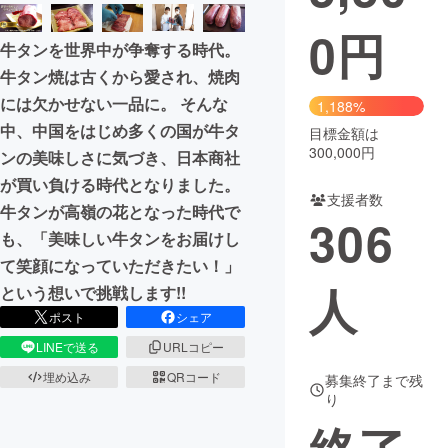
0
円
まちづくり・地域活性化
牛タンを世界中が争奪する時代。
牛タン焼は古くから愛され、焼肉
CAMPFIRE for Social Good
CAMPFIRE Creation
には欠かせない一品に。 そんな
1,188%
CAMPFIREふるさと納税
machi-ya
コミュニティ
中、中国をはじめ多くの国が牛タ
目標金額は
300,000円
ンの美味しさに気づき、日本商社
が買い負ける時代となりました。
支援者数
牛タンが高嶺の花となった時代で
306
も、「美味しい牛タンをお届けし
て笑顔になっていただきたい！」
人
という想いで挑戦します!!
ポスト
シェア
LINEで送る
URLコピー
埋め込み
QRコード
募集終了まで残
り