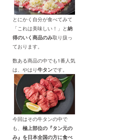
食塩相
〈栄養
、煮込
当1.78
成分表
みにし
ｇ、ナ
示100ｇ
てトロ
トリウ
あた
とにかく自分が食べてみて
トロホ
ム700ｍ
り〉こ
ロホロ
ｇ、水
の数値
「これは美味しい！」と
納
の食感
分72ｇ
は目安
に酔い
得のいく商品のみ
取り扱っ
です。
しれる
エネル
もよ
ております。
ギー
し！ ・
270kcal
「タン
、たん
数ある商品の中でも1番人気
下」や
ぱく質
「タン
14.3
は、やはり
牛タン
です。
先」の
ｇ、脂
硬めの
質9.0
部位は
ｇ、炭
タンシ
水化物
チュー
2.4ｇ、
やカ
食塩相
レー等
当1.78
の煮込
ｇ、ナ
み料理
トリウ
に！ ※
ム700ｍ
今回はその牛タンの中で
調理の
ｇ、水
際は、
分72ｇ
も、
極上部位の『タン元の
半解凍
くらい
み』を日本全国の方に食べ
でカッ