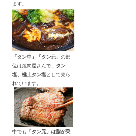
ます。
存方
法】
要冷凍
(−18℃
以下)
【製造
者】
幸福
亭 京
都府舞
鶴市字
「タン中」「タン元」
の部
引土
1297-6
位は焼肉屋さんで、
タン
※加熱調
理用
塩、極上タン塩
として売ら
〈栄養
成分表
れています。
示100ｇ
あた
り〉こ
の数値
は目安
です。
エネル
ギー
270kcal
中でも
「タン元」は脂が乗
、たん
ぱく質