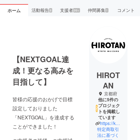
活動報告
支援者
仲間募集
コメント
ホーム
8
99+
1
【NEXTGOAL達
成！更なる高みを
HIROT
目指して】
AN
京都府
皆様の応援のおかげで目標
他に5件の
プロジェク
設定しておりました
トを掲載し
「NEXTGOAL」を達成する
ています
https://kofukutei.net/
ことができました！
特定商取引
法に基づく