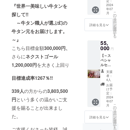
き】 牛
のかに
定：
せる格
し上が
うまさ
タン職
2024
『世界一美味しい牛タンを
甘みが
別の幸
りいた
の特製
年07
人イチ
あり、
せ！お
だけま
塩だれ
こ
月
探して!!
オシ！
臭みが
の
好きな
す。 忙
もお付
リ
『ポー
なく柔
タ
厚みに
しいマ
けして
～牛タン職人が選ぶ幻の
ー
ランド
らかな
ン
カット
詳細を見る
マさん
おりま
を
産牛タ
肉質
選
して贅
牛タン元をお届けします。
達に
す。 こ
択
ン』の
で、霜
す
沢にお
も、料
れが牛
る
希少部
降り部
召し上
～』
理が苦
タン!?
55,
位「 タ
分の見
がりい
手とい
と驚く
ン元の
000
こちら目標金額
300,000円、
た目も
ただく
円
う方な
ほど柔
み」使
白上が
もよ
ど、ど
らか
【～ス
さらに
ネクストゴール
用。 発
りでキ
し！ ・
なた様
く、霜
ペシャ
酵干草
レイな
霜降り
にも嬉
降りで
1,200,000円
を大きく上回り
ルセッ
と穀物
逸品で
の牛タ
しい仕
ジュー
ト～牛
を与え
す。 ・
ンのい
支援
様でお
シーな
タンブ
られて
食べや
い部分
者：
届け致
目標達成率1267％!!
牛タン
ロック3
育つの
すいよ
4人
をあえ
しま
を是非
本(1本
で、ほ
うに厚
てカ
お届
す。 ・
ご堪能
約900ｇ
のかに
みは約6
け予
レーや
339人
の方からの
3,803,500
絶妙な
くださ
～1㎏前
甘みが
定：
～8ミリ
タンシ
うまさ
いませ!!
後)・霜
2024
あり、
程で、
円
という多くの温かいご支
チュー
の特製
【原材
年07
降り牛
臭みが
職人が
、煮込
塩だれ
こ
料名】
月
タンス
援を賜ることが出来まし
なく柔
の
丁寧に
みにし
もお付
リ
牛肉
ライス3
らかな
タ
半分に
てトロ
けして
ー
(舌)、水
た。
㎏(100
肉質
ン
手切り
詳細を見る
トロホ
おりま
を
飴、醤
ｇ×30
で、霜
選
をして
ロホロ
す。 こ
択
油、食
Ｐ) 合
降り部
す
いま
の食感
れが牛
る
ご支援くださった皆様、誠
塩、植
計6㎏・