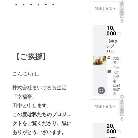
リ
・・・・・・
ランド
タ
肉質
ー
産牛タ
ン
で、霜
詳細を見る
を
ン』の
選
降り部
択
希少部
す
分の見
る
位「タ
た目も
10,
ン元の
白上が
000
み」使
りでキ
円
用。 発
レイな
【牛タ
酵干草
逸品で
ンブ
と穀物
す。 ・
ロック
を与え
食べや
【ご挨拶】
１本(約
られて
すいよ
支援
900ｇ～
育つの
うに厚
者：
1ｋ
で、ほ
38人
みは約6
ｇ)】 牛
のかに
～8ミリ
お届
こんにちは。
タン職
甘みが
け予
程で、
人イチ
定：
あり、
職人が
オシ！
2024
臭みが
株式会社まいづる食生活
丁寧に
年07
『ポー
なく柔
半分に
こ
月
ランド
「幸福亭」
の
らかな
手切り
リ
産牛タ
タ
肉質
をして
ー
田中と申します。
ン』
ン
で、霜
詳細を見る
いま
を
丸々1
選
降り部
す。 ・
択
この度は私たちのプロジェ
本。 発
す
分の見
100ｇず
る
酵干草
た目も
つ真空
クトをご覧くださり、誠に
20,
と穀物
白上が
包装さ
を与え
000
りでキ
ありがとうございます。
れてお
円
られて
レイな
り、解