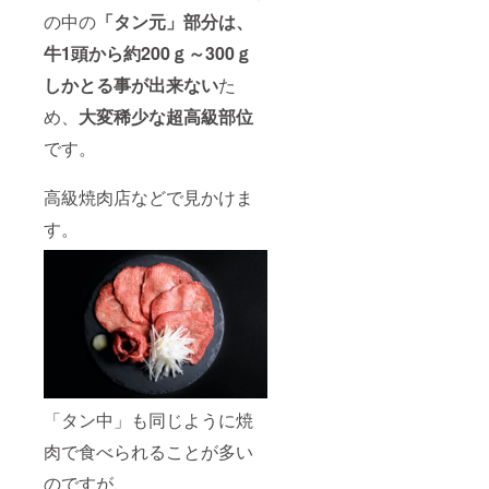
の中の
「タン元」部分は、
牛1頭から約200ｇ～300ｇ
しかとる事が出来ない
た
め、
大変稀少な超高級部位
です。
高級焼肉店などで見かけま
す。
「タン中」も同じように焼
肉で食べられることが多い
のですが、