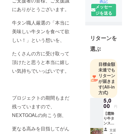
ご支援者の皆様、ご支援誠
表記
メッセー
にありがとうございます。
ジを送る
牛タン職人厳選の「本当に
美味しい牛タンを食べて欲
リターンを
しい！」という想いを、
選ぶ
たくさんの方に受け取って
頂けたと思うと本当に嬉し
目標金額
未達でも
い気持ちでいっぱいです。
リターン
が届きま
す
(All-in
方式)
プロジェクトの期間もまだ
5,0
00
残っていますので、
円
【霜降
NEXTGOALの向こう側、
り牛タ
ンスラ
イス３
更なる高みを目指してがん
支援
００ｇ