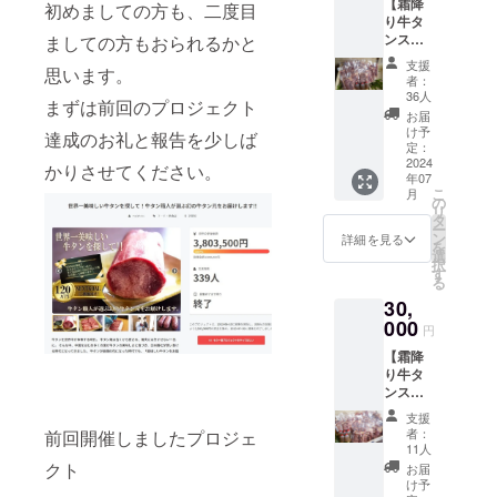
【霜降
育つの
初めましての方も、二度目
逸品で
凍・調
り牛タ
で、ほ
す。 ・
理がス
ンスラ
ましての方もおられるかと
のかに
食べや
ムー
イス1.8
甘みが
すいよ
ズ。焼
支援
思います。
ｋｇ
あり、
うに厚
者：
くだけ
(100ｇ
臭みが
36人
みは約6
簡単に
まずは前回のプロジェクト
×18Ｐ)
なく柔
～8ミリ
お届
美味し
塩だれ
らかな
け予
程で、
くお召
達成のお礼と報告を少しば
付き】
肉質
定：
職人が
し上が
牛タン
2024
で、霜
かりさせてください。
丁寧に
りいた
年07
職人イ
降り部
半分に
だけま
こ
月
チオ
分の見
の
手切り
す。 忙
リ
シ！
た目も
タ
をして
しいマ
ー
『ポー
白上が
ン
詳細を見る
いま
マさん
を
ランド
りでキ
選
す。 ・
達に
択
産牛タ
レイな
す
100ｇず
も、料
る
ン』の
逸品で
つ真空
理が苦
30,
希少部
す。
包装さ
手とい
位「タ
000
《牛タ
れてお
円
う方な
ン元の
ンブ
り、解
ど、ど
【霜降
み」使
ロッ
凍・調
なた様
り牛タ
用。 発
ク》 ・
理がス
にも嬉
ンスラ
酵干草
ブロッ
ムー
しい仕
イス3ｋ
と穀物
ク丸々1
ズ。焼
支援
様でお
ｇ(100
を与え
本を豪
者：
前回開催しましたプロジェ
くだけ
届け致
ｇ×30
られて
快に
11人
簡単に
しま
Ｐ)塩だ
育つの
クト
BBQの
お届
美味し
す。 ・
れ付
で、ほ
網に乗
け予
くお召
絶妙な