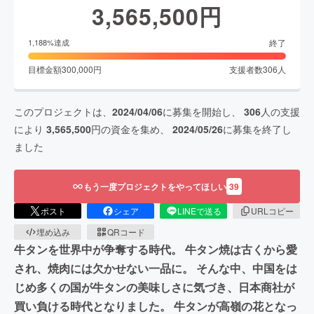
3,565,500
円
終了
1,188
%達成
目標金額
300,000
円
支援者数
306
人
このプロジェクトは、
2024/04/06
に募集を開始し、
306
人の支援
により
3,565,500
円の資金を集め、
2024/05/26
に募集を終了し
ました
もう一度プロジェクトをやってほしい
39
ポスト
シェア
LINEで送る
URLコピー
埋め込み
QRコード
牛タンを世界中が争奪する時代。 牛タン焼は古くから愛
され、焼肉には欠かせない一品に。 そんな中、中国をは
じめ多くの国が牛タンの美味しさに気づき、日本商社が
買い負ける時代となりました。 牛タンが高嶺の花となっ