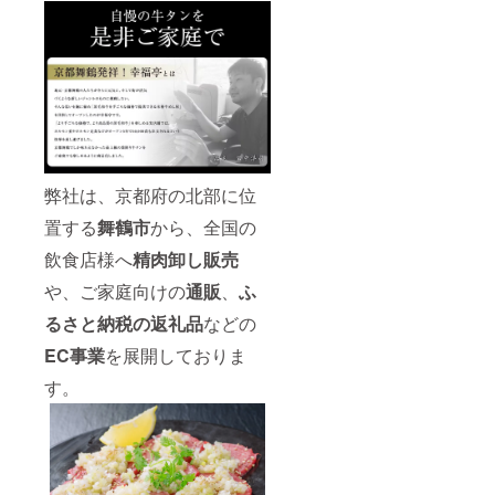
者】
270kcal
小麦含
ブロッ
幸福
、たん
む) 【原
ク丸々1
亭 京
ぱく質
料原産
本を豪
都府舞
14.3
地】
快に
鶴市字
ｇ、脂
ポーラ
BBQの
引土
質9.0
ンド産
網に乗
1297-6
ｇ、炭
【賞味
せる格
※加熱調
水化物
期
別の幸
理用
2.4ｇ、
限】
せ！お
〈栄養
食塩相
商品到
好きな
成分表
当1.78
着後
弊社は、京都府の北部に位
厚みに
示100ｇ
ｇ、ナ
約６０
カット
あた
トリウ
日 【保
置する
舞鶴市
から、全国の
して贅
り〉こ
ム700ｍ
存方
沢にお
の数値
ｇ、水
法】
飲食店様へ
精肉卸し販売
召し上
は目安
分72ｇ
要冷凍
がりい
です。
や、ご家庭向けの
通販
、
ふ
(−18℃
ただく
エネル
以下)
もよ
ギー
るさと納税の返礼品
などの
【製造
し！ ・
270kcal
者】
EC事業
を展開しておりま
霜降り
、たん
幸福
の牛タ
ぱく質
亭 京
す。
ンのい
14.3
都府舞
い部分
ｇ、脂
鶴市字
をあえ
質9.0
引土
てカ
ｇ、炭
1297-6
レーや
水化物
※加熱調
タンシ
2.4ｇ、
理用
チュー