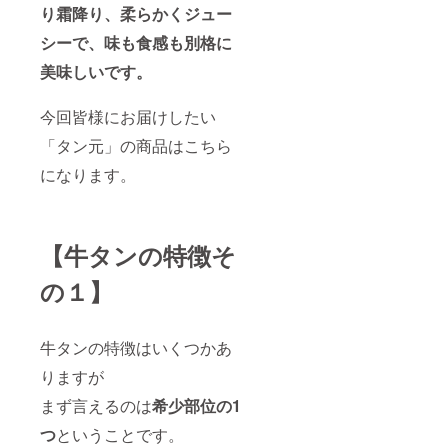
り霜降り、柔らかくジュー
14.3
ｇ、脂
シーで、味も食感も別格に
質9.0
ｇ、炭
美味しいです。
水化物
2.4ｇ、
食塩相
今回皆様にお届けしたい
当1.78
ｇ、ナ
「タン元」の商品はこちら
トリウ
になります。
ム700ｍ
ｇ、水
分72ｇ
【牛タンの特徴そ
の１】
牛タンの特徴はいくつかあ
りますが
まず言えるのは
希少部位の1
つ
ということです。