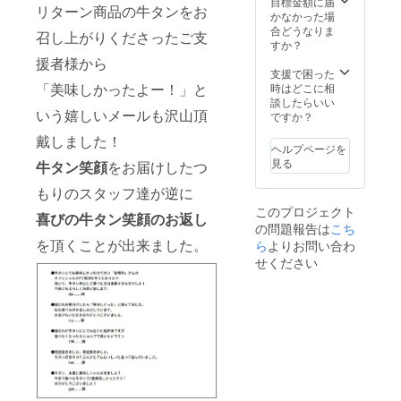
ズ。焼
目標金額に届
しい仕
・絶妙
ビタミ
リターン商品の牛タンをお
(−18℃
白上が
くだけ
かなかった場
様でお
なうま
ンB1(原
以下)
りでキ
簡単に
合どうなりま
届け致
さの特
召し上がりくださったご支
材料の
【製造
レイな
美味し
すか？
しま
製塩だ
一部に
者】
逸品で
くお召
す。 ・
援者様から
れもお
小麦含
幸福
す。
し上が
支援で困った
絶妙な
付けし
む) 【原
亭 京
《牛タ
りいた
「美味しかったよー！」と
時はどこに相
うまさ
ており
料原産
都府舞
ンスラ
だけま
談したらいい
の特製
ます。
地】
鶴市字
いう嬉しいメールも沢山頂
イス》
す。 忙
ですか？
塩だれ
〈ご確
ポーラ
引土
希少部
しいマ
もお付
認下さ
ンド産
1297-6
戴しました！
位「タ
マさん
けして
い！〉
ヘルプページを
【賞味
※加熱調
ン元の
達に
おりま
こちら
見る
牛タン笑顔
をお届けしたつ
期
理用
み」使
も、料
す。 こ
の商品
限】
〈栄養
用。 ・
理が苦
れが牛
は「牛
もりのスタッフ達が逆に
商品到
成分表
食べや
手とい
タン!?
タンブ
着後
このプロジェクト
示100ｇ
すいよ
う方な
喜びの牛タン笑顔のお返し
と驚く
ロック
約６０
あた
の問題報告は
こち
うに厚
ど、ど
ほど柔
丸々」
日 【保
り〉こ
みは約6
を頂くことが出来ました。
ら
よりお問い合わ
なた様
らか
ですの
存方
の数値
～8ミリ
にも嬉
く、霜
せください
で、
法】
は目安
程で、
しい仕
降りで
「タン
要冷凍
です。
職人が
様でお
ジュー
先」
(−18℃
エネル
丁寧に
届け致
シーな
「タン
以下)
ギー
半分に
しま
牛タン
下」
【製造
270kcal
手切り
す。 ・
を是非
「タン
者】
、たん
をして
絶妙な
ご堪能
中」
幸福
ぱく質
いま
うまさ
くださ
「タン
亭 京
14.3
す。 ・
の特製
いませ!!
元」す
都府舞
ｇ、脂
100ｇず
塩だれ
【原材
べての
鶴市字
質9.0
つ真空