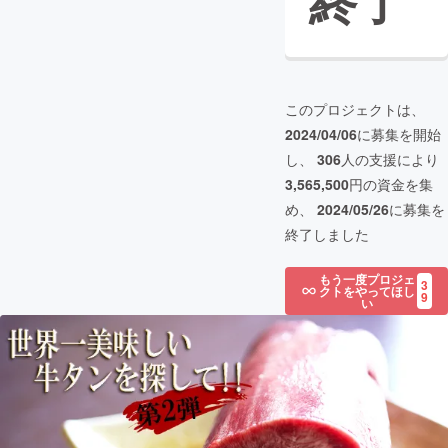
終了
このプロジェクトは、
2024/04/06
に募集を開始
し、
306
人の支援により
3,565,500
円の資金を集
め、
2024/05/26
に募集を
終了しました
もう一度プロジェ
3
クトをやってほし
9
い