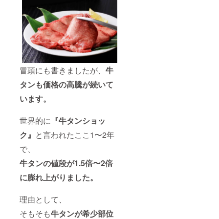
冒頭にも書きましたが、
牛
タンも価格の高騰が続いて
います。
世界的に
『牛タンショッ
ク』
と言われたここ1〜2年
で、
牛タンの値段が1.5倍〜2倍
に膨れ上がりました。
理由として、
そもそも
牛タンが希少部位