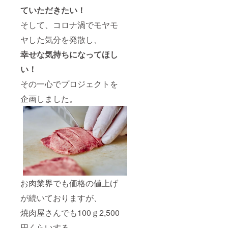
トされ
ていただきたい！
るのが
そして、コロナ渦でモヤモ
切りや
すくオ
ヤした気分を発散し、
ススメ
です。
幸せな気持ちになってほし
・絶妙
なうま
い！
さの特
製塩だ
その一心でプロジェクトを
れもお
付けし
企画しました。
ており
ます。
〈ご確
認下さ
い！〉
こちら
の商品
は「牛
タンブ
ロック
お肉業界でも価格の値上げ
丸々」
ですの
が続いておりますが、
で、
焼肉屋さんでも100ｇ2,500
「タン
先」
円くらいする
「タン