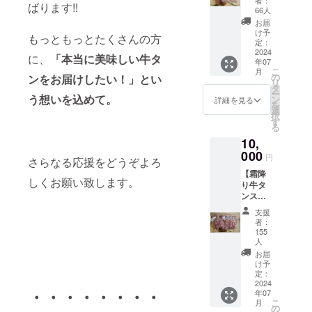
者：
ばります!!
(100ｇ
66人
×3Ｐ)塩
お届
だれ付
け予
もっともっとたくさんの方
き】 牛
定：
タン職
2024
に、
「本当に美味しい牛タ
年07
人イチ
こ
月
オシ！
の
ンをお届けしたい！」とい
リ
『ポー
タ
ー
ランド
う想いを込めて。
ン
詳細を見る
を
産牛タ
選
択
ン』の
す
る
希少部
10,
位「タ
ン元の
000
円
さらなる応援をどうぞよろ
み」使
【霜降
用。 発
しくお願い致します。
り牛タ
酵干草
ンスラ
と穀物
イス８
を与え
支援
００ｇ
られて
者：
(100ｇ
育つの
155
×8Ｐ)塩
で、ほ
人
だれ付
のかに
お届
き】 牛
甘みが
け予
タン職
定：
あり、
2024
人イチ
臭みが
・・・・・・・・
年07
オシ！
なく柔
こ
月
『ポー
の
らかな