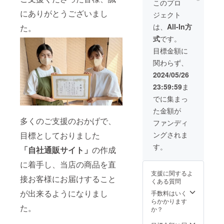
分の見
す。 ・
このプロ
に酔い
タン!?
物油
塩だれ
た目も
100ｇず
しれる
にありがとうございまし
と驚く
脂、に
ジェクト
付
白上が
つ真空
もよ
ほど柔
んに
き！】
りでキ
包装さ
は、
All-In方
た。
し！ ・
らか
く、香
牛タン
レイな
れてお
「タン
く、霜
辛料、
式
です。
職人イ
逸品で
り、解
下」や
降りで
調味
チオ
す。 ・
凍・調
目標金額に
「タン
ジュー
料、増
シ！
食べや
理がス
先」の
シーな
粘剤、
関わらず、
『ポー
すいよ
ムー
硬めの
牛タン
ビタミ
ランド
うに厚
ズ。焼
2024/05/26
部位は
を是非
ンB1(原
産牛タ
みは約6
くだけ
タンシ
ご堪能
材料の
23:59:59
ま
ン』 発
～8ミリ
簡単に
チュー
くださ
一部に
酵干草
程で、
美味し
でに集まっ
やカ
いませ!!
小麦含
と穀物
職人が
くお召
レー等
【原材
む) 【原
た金額が
を与え
丁寧に
し上が
の煮込
料名】
料原産
られて
多くのご支援のおかげで、
半分に
りいた
ファンディ
み料理
牛肉
地】
育つの
手切り
だけま
に！ ※
(舌)、水
ポーラ
ングされま
目標としておりました
で、ほ
をして
す。 忙
調理の
飴、醤
ンド産
のかに
いま
しいマ
す。
際は、
油、食
「自社通販サイト」
の作成
【賞味
甘みが
す。 ・
マさん
半解凍
塩、植
期
あり、
100ｇず
達に
くらい
に着手し、当店の商品を直
物油
限】
臭みが
つ真空
も、料
でカッ
脂、に
支援に関するよ
商品到
なく柔
包装さ
理が苦
接お客様にお届けすること
トされ
んに
くある質問
着後
らかな
れてお
手とい
るのが
く、香
約６０
肉質
が出来るようになりまし
り、解
手数料はいく
う方な
切りや
辛料、
日 【保
で、霜
凍・調
らかかります
ど、ど
すくオ
調味
存方
た。
降り部
理がス
か？
なた様
ススメ
料、増
法】
分の見
ムー
にも嬉
です。
粘剤、
要冷凍
た目も