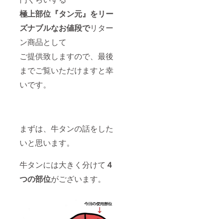
下」
極上部位『タン元』をリー
「タン
中」
ズナブルなお値段で
リター
「タン
元」す
ン商品として
べての
部位を
ご提供致しますので、最後
含みま
までご覧いただけますと幸
すの
で、
いです。
先っぽ
や下の
方に硬
い部分
もござ
います
まずは、牛タンの話をした
ことご
了承の
いと思います。
上での
ご支援
牛タンには大きく分けて
４
をお願
いいた
つの部位
がございます。
しま
す。
【原材
料名】
牛肉
(舌)、水