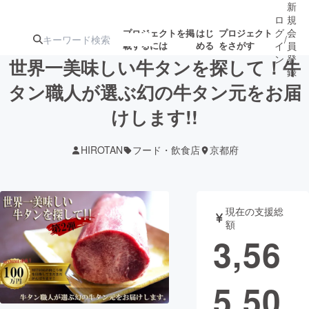
新
ロ
規
グ
会
プロジェクトを掲
はじ
プロジェクト
/
載するには
める
をさがす
イ
員
ン
登
世界一美味しい牛タンを探して！牛
録
タン職人が選ぶ幻の牛タン元をお届
けします!!
人気のプロ
注目のリ
注目の新着プロ
募集終了が近いプ
もうすぐ公開
ジェクト
ターン
ジェクト
ロジェクト
されます
HIROTAN
フード・飲食店
京都府
アート・写真
音楽
現在の支援総
テクノロジー・ガジェット
ゲーム・サ
額
3,56
映像・映画
書籍・雑誌
5,50
ビジネス・起業
チャレンジ