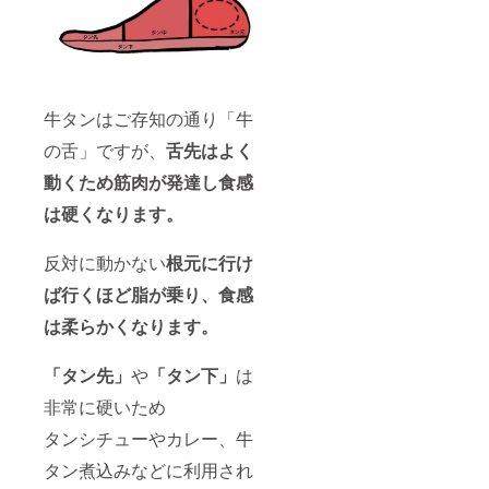
飴、醤
油、食
塩、植
物油
脂、に
んに
牛タンはご存知の通り「牛
く、香
辛料、
の舌」ですが、
舌先はよく
調味
料、増
動くため筋肉が発達し食感
粘剤、
ビタミ
は硬くなります。
ンB1(原
材料の
反対に動かない
根元に行け
一部に
小麦含
ば行くほど脂が乗り、食感
む) 【原
料原産
は柔らかくなります。
地】
ポーラ
ンド産
「タン先」
や
「タン下」
は
【賞味
期
非常に硬いため
限】
タンシチューやカレー、牛
商品到
着後
タン煮込みなどに利用され
約６０
日 【保