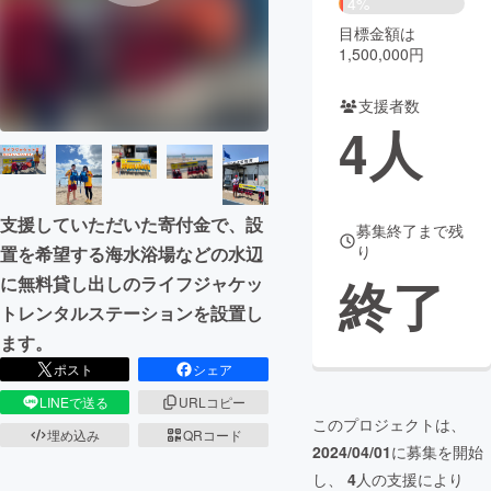
4%
目標金額は
まちづくり・地域活性化
1,500,000円
支援者数
CAMPFIRE for Social Good
CAMPFIRE Creation
4
人
CAMPFIREふるさと納税
machi-ya
コミュニティ
支援していただいた寄付金で、設
募集終了まで残
り
置を希望する海水浴場などの水辺
終了
に無料貸し出しのライフジャケッ
トレンタルステーションを設置し
ます。
ポスト
シェア
LINEで送る
URLコピー
このプロジェクトは、
埋め込み
QRコード
2024/04/01
に募集を開始
し、
4
人の支援により