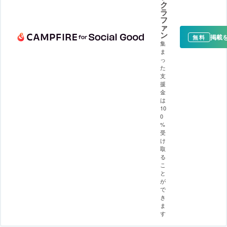
ク
ラ
フ
ァ
ン
掲載
無料
集
ま
っ
た
支
援
金
は
10
0
%
受
け
取
る
こ
と
が
で
き
ま
す