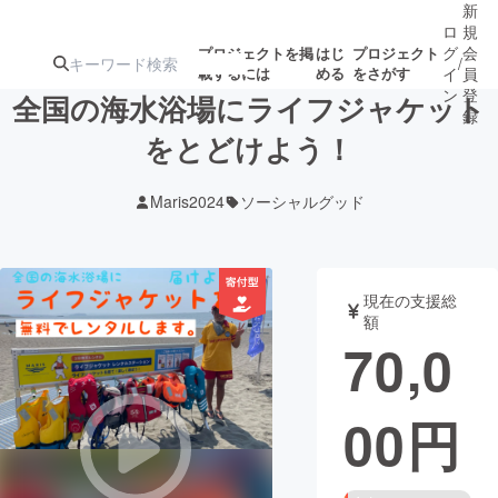
新
ロ
規
グ
会
プロジェクトを掲
はじ
プロジェクト
/
載するには
める
をさがす
イ
員
ン
登
全国の海水浴場にライフジャケット
録
をとどけよう！
人気のプロ
注目のリ
注目の新着プロ
募集終了が近いプ
もうすぐ公開
Maris2024
ソーシャルグッド
ジェクト
ターン
ジェクト
ロジェクト
されます
アート・写真
音楽
現在の支援総
額
70,0
テクノロジー・ガジェット
ゲーム・サ
00
円
映像・映画
書籍・雑誌
ビジネス・起業
チャレンジ