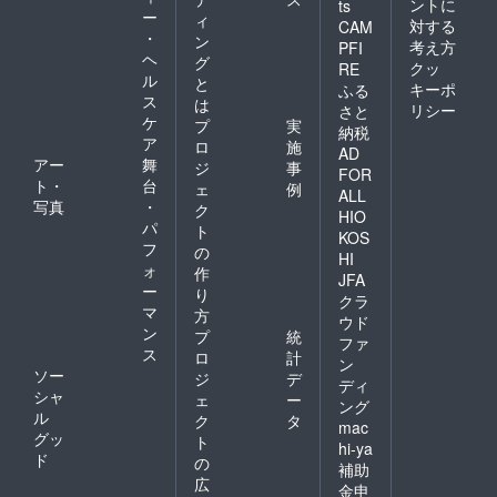
ントに
ts
ー
ィ
対する
CAM
・
ン
考え方
PFI
ヘ
グ
クッ
RE
ル
と
キーポ
ふる
ス
は
リシー
さと
ケ
プ
実
納税
ア
ロ
施
AD
アー
舞
ジ
事
FOR
ト・
台
ェ
例
ALL
写真
・
ク
HIO
パ
ト
KOS
フ
の
HI
ォ
作
JFA
ー
り
クラ
マ
方
ウド
ン
プ
統
ファ
ス
ロ
計
ン
ソー
ジ
デ
ディ
シャ
ェ
ー
ング
ル
ク
タ
mac
グッ
ト
hi-ya
ド
の
補助
広
金申