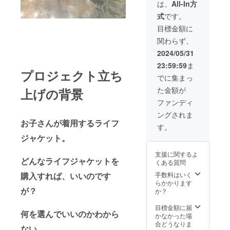
確定申告をして
タルステーショ
は、
All-In方
ズン終了後の9月
いただく必要が
ン活動内容の報
末頃を予定して
式
です。
ございます。 領
告メールを送付
います。 このプ
収書の発送は、6
いたします。 希
目標金額に
ロジェクトの寄
月1日以降順次発
望者には、マリ
付は寄付金控除
関わらず、
送いたします。
ンスポーツ財団
の対象になりま
※領収証は
レンタルステー
2024/05/31
す。 「寄附金控
CAMPFIREでは
ションホーム
除」をお受けい
23:59:59
ま
なく当団体が発
ページにて、寄
プロジェクト立ち
ただくために
行・郵送いたし
付者のお名前を
でに集まっ
は、確定申告の
ます。
記載させていた
際に、（団体
た金額が
上げの背景
だきます。 報告
名）が発行した
メールは、海水
ファンディ
領収証をもって
浴シーズン終了
確定申告をして
ングされま
後の9月末頃を予
お子さんが着用するライフ
いただく必要が
定しています。
す。
ございます。 領
このプロジェク
ジャケット。
収書の発送は、6
トの寄付は寄付
月1日以降順次発
金控除の対象に
支援に関するよ
送いたします。
なります。 「寄
どんなライフジャケットを
くある質問
※領収証は
附金控除」をお
CAMPFIREでは
購入すれば、いいのです
手数料はいく
受けいただくた
なく当団体が発
らかかります
めには、確定申
行・郵送いたし
が？
か？
告の際に、（団
ます。
体名）が発行し
目標金額に届
た領収証をもっ
何を選んでいいのかわから
かなかった場
て 確定申告をし
合どうなりま
ていただく必要
ない。。。。。