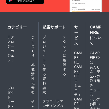
カテゴリー
起案サポート
サ
CAMP
ー
FIRE
テク
ま
プ
ス
ビ
につい
ノロ
ち
ロ
タ
ス
て
ジー
づ
ジ
ッ
・ガ
く
ェ
フ
CAM
CAMP
ジェ
り
ク
に
PFI
FIREと
ット
・
ト
相
RE
は
地
を
談
CAM
あんし
域
作
す
PFI
ん・安
活
る
る
RE
全への
性
資
コ
取り組
化
料
ミュ
み
プロ
音
請
ニ
ニュー
ダク
楽
求
ティ
ス
ト
CAM
ヘルプ
クラウドファ
フー
チ
PFI
お問い
ンディングの
ド・
ャ
RE
合わせ