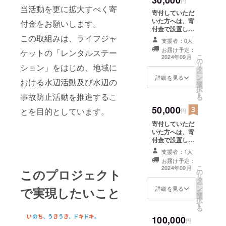
30,000
浴場をお知らせ
円
す。 報告メール
領収証をもって
当活動を更に拡大すべく寄
ください。 （条
は、海水浴シー
寄付していただ
確定申告をして
件は、管理者も
ズン終了後の9月
いた方へは、寄
付金をお願いします。
いただく必要が
しくは、ライフ
末頃を予定して
付金で設置した
ございます。 領
ガードが常駐す
います。 このプ
ライフジャケッ
この取組みは、ライフジャ
収書の発送は、6
る海水浴場で
支援者：0人
ロジェクトの寄
トレンタルス
月1日以降順次発
す。） 希望者に
お届け予定：
ケットの「レンタルステー
付は寄付金控除
テーション活動
送いたします。
こ
は、マリンス
2024年09月
の
の対象になりま
内容の報告メー
※領収証は
リ
ポーツ財団レン
ション」をはじめ、地域に
タ
す。 「寄附金控
ルを送付いたし
CAMPFIREでは
ー
タルステーショ
ン
除」をお受けい
ます。 ご希望に
詳細を見る
なく当団体が発
を
おける水辺活動及び水辺の
ンホームページ
選
ただくために
そえるかわかり
行・郵送いたし
択
にて、寄付者の
す
は、確定申告の
ませんが、設置
ます。
事故防止活動を推進するこ
る
お名前を記載さ
際に、（団体
を希望する海水
せていただきま
50,000
名）が発行した
浴場をお知らせ
とを目的としています。
円
す。 報告メール
領収証をもって
ください。 （条
は、海水浴シー
寄付していただ
確定申告をして
件は、管理者も
ズン終了後の9月
いた方へは、寄
いただく必要が
しくは、ライフ
末頃を予定して
付金で設置した
ございます。 領
ガードが常駐す
います。 このプ
ライフジャケッ
収書の発送は、6
る海水浴場で
支援者：1人
ロジェクトの寄
トレンタルス
月1日以降順次発
す。） 希望者に
お届け予定：
付は寄付金控除
テーション活動
送いたします。
は、マリンス
こ
2024年09月
の対象になりま
このプロジェクト
の
内容の報告メー
※領収証は
ポーツ財団レン
リ
す。 「寄附金控
タ
ルを送付いたし
CAMPFIREでは
タルステーショ
ー
除」をお受けい
ン
ます。 ご希望に
詳細を見る
で実現したいこと
なく当団体が発
ンホームページ
を
ただくために
選
そえるかわかり
行・郵送いたし
にて、寄付者の
択
は、確定申告の
す
ませんが、設置
ます。
お名前を記載さ
る
際に、（団体
を希望する海水
せていただきま
100,000
名）が発行した
浴場をお知らせ
円
す。 報告メール