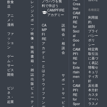
ノウハウを無
飲食
レ
Crea
料で学ぼう
店
ン
tion
各種規定
CAMPFIRE
ジ
CAM
アカデミー
アニ
ス
利用規
PFI
メ・
ポ
約
RE
漫画
ー
CA
説
細則
for
ツ
MP
明
プライ
Soci
ファ
映
FI
会
バシー
al
ッ
像
RE
・
ポリ
Goo
ショ
・
ア
相
シー
d
ン
映
カ
談
特定商
CAM
画
デ
会
取引法
PFI
ゲー
書
ミ
に基づ
RE
ム・
籍
ー
く表記
for
サー
・
と
情報セ
Ente
ビス
雑
は
キュリ
rtain
開発
誌
ク
サ
ティ方
men
出
ラ
ポ
針
t
版
ウ
ー
反社基
CAM
ビジ
ビ
ド
ト
本方針
PFI
ネ
ュ
フ
サ
カスタ
RE
ス・
ー
ァ
ー
マーハ
for
起業
テ
ン
ビ
ラスメ
Spor
ィ
デ
ス