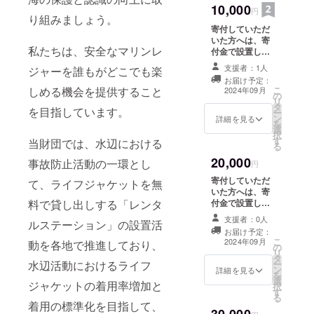
10,000
浴場をお知らせ
円
り組みましょう。
ください。 （条
寄付していただ
件は、管理者も
いた方へは、寄
しくは、ライフ
私たちは、安全なマリンレ
付金で設置した
ガードが常駐す
ライフジャケッ
る海水浴場で
支援者：1人
ジャーを誰もがどこでも楽
トレンタルス
す。） 希望者に
お届け予定：
テーション活動
は、マリンス
こ
しめる機会を提供すること
2024年09月
の
内容の報告メー
ポーツ財団レン
リ
タ
ルを送付いたし
タルステーショ
を目指しています。
ー
ン
ます。 ご希望に
詳細を見る
ンホームページ
を
選
そえるかわかり
にて、寄付者の
択
す
ませんが、設置
当財団では、水辺における
お名前を記載さ
る
を希望する海水
せていただきま
20,000
事故防止活動の一環とし
浴場をお知らせ
円
す。 報告メール
ください。 （条
は、海水浴シー
寄付していただ
て、ライフジャケットを無
件は、管理者も
ズン終了後の9月
いた方へは、寄
しくは、ライフ
末頃を予定して
付金で設置した
料で貸し出しする「レンタ
ガードが常駐す
います。 このプ
ライフジャケッ
る海水浴場で
支援者：0人
ロジェクトの寄
ルステーション」の設置活
トレンタルス
す。） 希望者に
お届け予定：
付は寄付金控除
テーション活動
こ
は、マリンス
2024年09月
動を各地で推進しており、
の対象になりま
の
内容の報告メー
リ
ポーツ財団レン
す。 「寄附金控
タ
ルを送付いたし
ー
水辺活動におけるライフ
タルステーショ
除」をお受けい
ン
ます。 ご希望に
詳細を見る
を
ンホームページ
ただくために
選
そえるかわかり
ジャケットの着用率増加と
択
にて、寄付者の
は、確定申告の
す
ませんが、設置
る
お名前を記載さ
際に、（団体
を希望する海水
着用の標準化を目指して、
せていただきま
名）が発行した