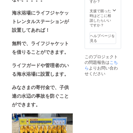
すか？
がございます。
領収書の発送
支援で困った
は、6月1日以降
海水浴場にライフジャケッ
時はどこに相
順次発送いたし
談したらいい
トレンタルステーションが
ます。 ※領収証
ですか？
はCAMPFIREで
設置してあれば！
はなく当団体が
発行・郵送いた
ヘルプページを
します。
見る
無料で、ライフジャケット
を借りることができます。
このプロジェクト
の問題報告は
こち
ライフガードや管理者のい
ら
よりお問い合わ
る海水浴場に設置します。
せください
みなさまの寄付金で、子供
達の水辺の事故を防ぐこと
ができます。