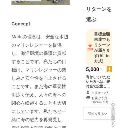
リターンを
選ぶ
Concept
目標金額
Marisの理念は、安全な水辺
未達でも
のマリンレジャーを提供
リターン
が届きま
し、海洋環境の保護に貢献
す
(All-in
方式)
することです。私たちの目
5,000
標は、マリンレジャーの楽
円
寄付していただ
しみと安全性を向上させる
いた方へは、寄
ことです。また海の重要性
付金で設置した
ライフジャケッ
支援者：2人
を広く伝え、人々の海への
トレンタルス
お届け予定：
テーション活動
こ
2024年09月
関心を喚起することも大切
の
内容の報告メー
リ
タ
ルを送付いたし
にしています。私たちと一
ー
ン
ます。 ご希望に
詳細を見る
を
選
そえるかわかり
緒に海の魅力を再発見し、
択
す
ませんが、設置
る
海の保護と認識の向上に取
を希望する海水