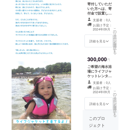
領収証をもって
ください。 （条
は、海水浴シー
寄付していただ
確定申告をして
件は、管理者も
ズン終了後の9月
いた方へは、寄
いただく必要が
しくは、ライフ
末頃を予定して
付金で設置した
ございます。 領
ガードが常駐す
います。 このプ
ライフジャケッ
収書の発送は、6
る海水浴場で
支援者：0人
ロジェクトの寄
トレンタルス
月1日以降順次発
す。） 希望者に
お届け予定：
付は寄付金控除
テーション活動
送いたします。
こ
は、マリンス
2024年09月
の対象になりま
の
内容の報告メー
※領収証は
リ
ポーツ財団レン
す。 「寄附金控
タ
ルを送付いたし
CAMPFIREでは
ー
タルステーショ
除」をお受けい
ン
ます。 ご希望に
詳細を見る
なく当団体が発
を
ンホームページ
ただくために
選
そえるかわかり
行・郵送いたし
択
にて、寄付者の
は、確定申告の
す
ませんが、設置
ます。
る
お名前を記載さ
際に、（団体
を希望する海水
せていただきま
300,000
名）が発行した
浴場をお知らせ
円
す。 報告メール
領収証をもって
ください。 （条
は、海水浴シー
ご希望の海水浴
確定申告をして
件は、管理者も
ズン終了後の9月
場にライフジャ
いただく必要が
しくは、ライフ
末頃を予定して
ケットレンタル
ございます。 領
ガードが常駐す
います。 このプ
ステーションを
収書の発送は、6
る海水浴場で
支援者：0人
ロジェクトの寄
設置します。
月1日以降順次発
す。） 希望者に
お届け予定：
付は寄付金控除
（条件は、管理
送いたします。
こ
は、マリンス
2024年09月
の
の対象になりま
者もしくは、ラ
※領収証は
リ
ポーツ財団レン
タ
す。 「寄附金控
イフガードが常
CAMPFIREでは
ー
タルステーショ
ン
除」をお受けい
駐する海水浴場
詳細を見る
なく当団体が発
を
ンホームページ
選
ただくために
です。） 寄付し
行・郵送いたし
択
にて、寄付者の
す
は、確定申告の
ていただいた方
ます。
る
お名前を記載さ
際に、（団体
へは、寄付金で
このプロ
せていただきま
名）が発行した
設置したライフ
す。 報告メール
ジェクト
領収証をもって
ジャケットレン
は、海水浴シー