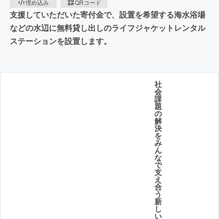
埋め込み
QRコード
支援していただいた寄付金で、設置を希望する海水浴場
などの水辺に無料貸し出しのライフジャケットレンタル
ステーションを設置します。
社
会
課
題
の
解
決
を
み
ん
な
で
支
え
合
う
新
し
い