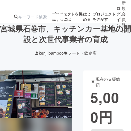
新
ロ
規
グ
会
プロジェクトを掲
はじ
プロジェクト
/
載するには
める
をさがす
イ
員
ン
登
宮城県石巻市、キッチンカー基地の開
録
設と次世代事業者の育成
人気のプロ
注目のリ
注目の新着プロ
募集終了が近いプ
もうすぐ公開
kenji bamboo
フード・飲食店
ジェクト
ターン
ジェクト
ロジェクト
されます
アート・写真
音楽
現在の支援総
額
5,00
テクノロジー・ガジェット
ゲーム・サ
0
円
映像・映画
書籍・雑誌
ビジネス・起業
チャレンジ