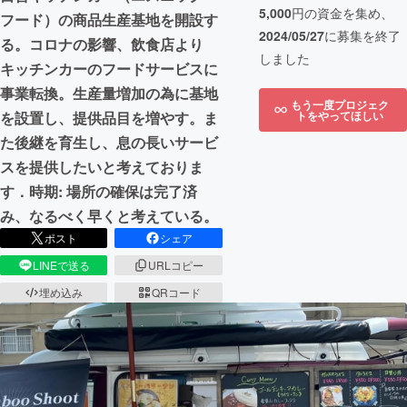
5,000
円の資金を集め、
フード）の商品生産基地を開設す
2024/05/27
に募集を終了
る。コロナの影響、飲食店より
しました
キッチンカーのフードサービスに
事業転換。生産量増加の為に基地
もう一度プロジェク
トをやってほしい
を設置し、提供品目を増やす。ま
た後継を育生し、息の長いサービ
スを提供したいと考えておりま
す．時期: 場所の確保は完了済
み、なるべく早くと考えている。
ポスト
シェア
LINEで送る
URLコピー
埋め込み
QRコード