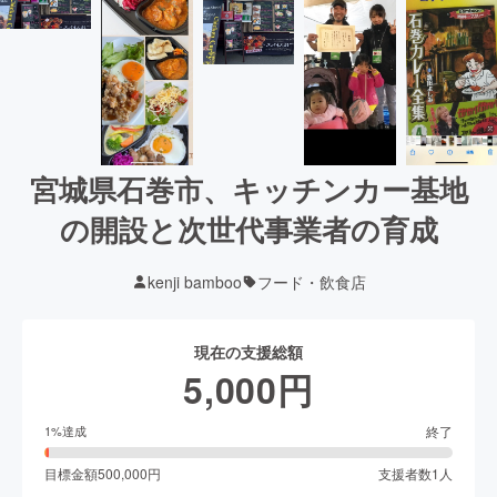
宮城県石巻市、キッチンカー基地
の開設と次世代事業者の育成
kenji bamboo
フード・飲食店
現在の支援総額
5,000
円
終了
1
%達成
目標金額
500,000
円
支援者数
1
人