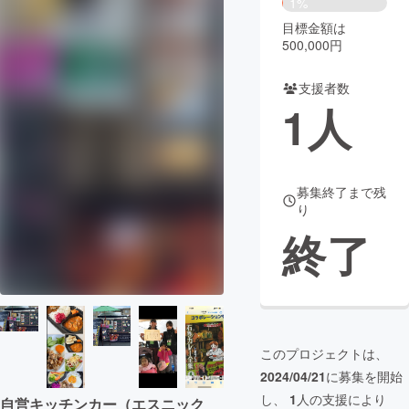
1%
目標金額は
まちづくり・地域活性化
500,000円
支援者数
CAMPFIRE for Social Good
CAMPFIRE Creation
1
人
CAMPFIREふるさと納税
machi-ya
コミュニティ
募集終了まで残
り
終了
このプロジェクトは、
2024/04/21
に募集を開始
し、
1
人の支援により
自営キッチンカー（エスニック