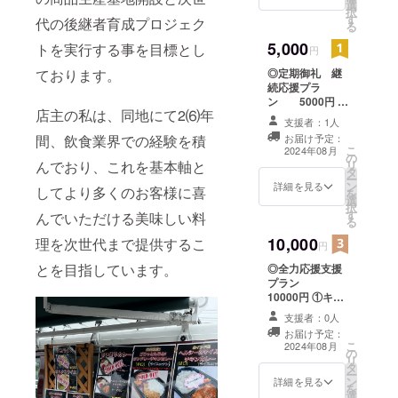
選
商品一品と）を
択
す
お届けしま
代の後継者育成プロジェク
る
す。 2024年7
5,000
トを実行する事を目標とし
時末発送 （2025
円
年8月1日より1
ております。
◎定期御礼 継
年間有効のチ
続応援プラ
ケット）
ン 5000円 ①
店主の私は、同地にて2⑹年
店主渾身のスパ
＋御礼メール
支援者：1人
イスカレー等
（
間、飲食業界での経験を積
お届け予定：
（キッチンカー
目標30万円 ）
こ
2024年08月
の
販売品）の提供
んでおり、これを基本軸と
リ
タ
チケット
ー
ン
（¥1000以内の
詳細を見る
してより多くのお客様に喜
を
選
商品一品）を2枚
択
す
お届けしま
んでいただける美味しい料
る
す。 2024年7
10,000
理を次世代まで提供するこ
月末発送 （2025
円
年8月1日より1
とを目指しています。
◎全力応援支援
年間有効のチ
プラン
ケット） ※半年
10000円 ①キッ
に一度 合計2回
チンカー商品の
（第2回目は翌年
支援者：0人
提供チケット3枚
2月1日発送
お届け予定：
お届け 店主渾
キッチンカー商
こ
2024年08月
の
身のスパイスカ
品提供チケット1
リ
タ
レー等（キッチ
枚2回お届け
ー
ン
ンカー販売品）
詳細を見る
（合計2枚のチ
を
選
の提供チケット