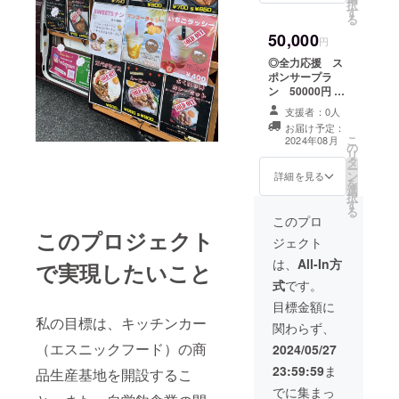
ケットとなりま
択
す
（¥1000以内の
す）。
る
商品一品）をお
＋半期に一度の
50,000
届けしま
円
御礼メール
す。 2025年
◎全力応援 ス
7月末発送
ポンサープラ
（2025年8月1日
ン 50000円 ①
より1年間有効の
店主渾身のスパ
チケット） ②半
支援者：0人
イスカレー等
期に一度開催の
お届け予定：
（キッチンカー
こ
新商品発表会に
2024年08月
の
販売品）の提供
リ
御招待 。
タ
チケット 5枚
ー
（試食会を含
ン
をお届けさせて
詳細を見る
を
む。店主渾身の
選
頂きます。
択
商品をお召し上
す
（¥1000以内の
る
がり頂きなが
商品一
このプロ
ら、業務報告を
このプロジェクト
品）
含めて懇親会を
ジェクト
（2025年
開催します。
8月1日より1年
は、
All-In方
で実現したいこと
2025年11月の日
間有
曜と翌年2月の日
式
です。
効）
曜日に開催予
＋御礼の
目標金額に
定） ※備考欄よ
直接telを差し上
私の目標は、キッチンカー
り、どちらか、
関わらず、
げます ②キッチ
ご希望の日を指
（エスニックフード）の商
ンカーにスポン
2024/05/27
定してくださ
サーとして、お
い。（どちらか1
23:59:59
ま
品生産基地を開設するこ
名前もしくは御
回のご招待とな
社名を掲示させ
でに集まっ
ります） ・支援