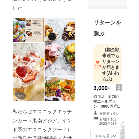
した。
リターンを
選ぶ
目標金額
未達でも
リターン
が届きま
す
(All-in
方式)
3,000
円
◎ 1口 全力応
援エールプラ
ン 3000円 ①店
私たちはエスニックキッチ
主渾身のスパイ
支援者：0人
スカレー等
お届け予定：
ンカー（東南アジア、イン
（キッチンカー
こ
2025年08月
の
販売品）の提供
リ
ド系のエスニックフード）
タ
チケット
ー
ン
（¥1000以内の
詳細を見る
の商品生産基地開設と次世
を