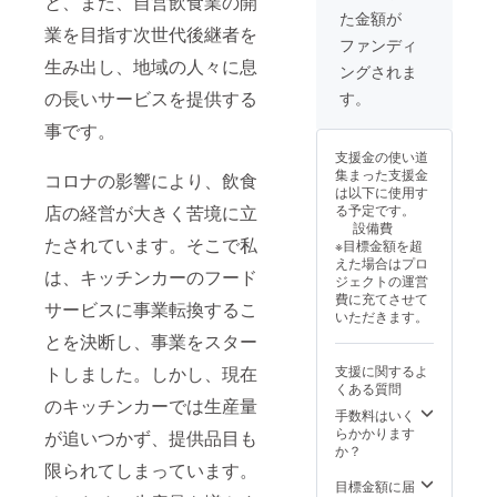
と、また、自営飲食業の開
て頂きます。
者様の交通費や
た金額が
（Ａ３横型 内
業を目指す次世代後継者を
滞在費：支援者
容はお任せ致し
ファンディ
様の交通費や滞
ますので、詳細
生み出し、地域の人々に息
在費は各自でご
ングされま
をご指示下さ
負担ください。
の長いサービスを提供する
い）※2025年8月
す。
・支援者様との
1日より1年間掲
連絡方法：詳細
事です。
示させて頂きま
はメールで連絡
す） ③懇親会
支援金の使い道
いまします。
（新商品発表会
集まった支援金
※
コロナの影響により、飲食
含む）にご招待
は以下に使用す
ご注意事項※ ・
させて頂きま
店の経営が大きく苦境に立
る予定です。
支援者様の交通
す。会食をしな
設備費
費や滞在費は各
がら直接の御礼
たされています。そこで私
※目標金額を超
自でご負担くだ
をさせて頂きた
えた場合はプロ
さい。 ・支援者
いと考えており
は、キッチンカーのフード
ジェクトの運営
様との連絡方
ます。
費に充てさせて
法：詳細はメー
サービスに事業転換するこ
年に2回（2024
いただきます。
ルで連絡しま
年11月の日曜日
す。 ・場所
とを決断し、事業をスター
と翌年2月の日曜
キッチンカー基
日開催予定。詳
トしました。しかし、現在
地もしくは、隣
支援に関するよ
細はメールでご
接する系列レス
くある質問
連絡いたしま
のキッチンカーでは生産量
トランにて。
す） ※場所
手数料はいく
PM6:00〜8:00
キッチンカー基
らかかります
が追いつかず、提供品目も
まで。 ＋
地、もしくは 隣
か？
直接の御礼telさ
限られてしまっています。
接する系列レス
せて頂きます。
トランにて。
目標金額に届
※2024年7月末、