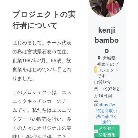
プロジェクトの実
行者について
kenji
bambo
はじめまして。チーム代表
o
の私は宮城県石巻市在住、
宮城県
創業1997年2月。55歳。飲
初めてのプ
食業をはじめて27年目とな
ロジェクト
です
りました。
自営飲食
業 1997年2
このプロジェクトは、エス
月14日開
ニックキッチンカーのチー
業。
https://www.instagram.com/bambooshoot.1997?igsh=NGJseXpvbHZvM3Zm
2024年 27
ムです。私たちはエスニッ
特定商取引
年目。
法に基づく
クフードの販売を行い、多
表記
くの人々にオリジナルの美
メッセー
ジを送る
味しい料理を提供してきま