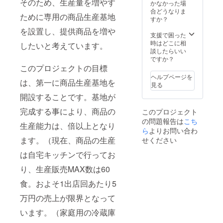
そのため、生産量を増やす
PM6:00〜8:00
かなかった場
チケット発送時
まで。 ・支援者
合どうなりま
にお電話させて
ために専用の商品生産基地
様の交通費や滞
すか？
頂きます。
在費は各自でご
を設置し、提供商品を増や
（
負担くださいま
支援で困った
目標30万円 ）
す様、お願い致
時はどこに相
したいと考えています。
します。 ・支援
談したらいい
者様との連絡方
ですか？
このプロジェクトの目標
法：詳細はメー
ルでご連絡差し
ヘルプページを
は、第一に商品生産基地を
上げます。
見る
（
開設することです。基地が
目標20万円 ）
完成する事により、商品の
このプロジェクト
の問題報告は
こち
生産能力は、倍以上となり
ら
よりお問い合わ
ます。（現在、商品の生産
せください
は自宅キッチンで行ってお
り、生産販売MAX数は60
食。およそ1出店回あたり5
万円の売上が限界となって
います。（家庭用の冷蔵庫