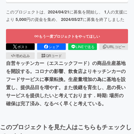
このプロジェクトは、
2024/04/21
に募集を開始し、
1
人の支援に
より
5,000
円の資金を集め、
2024/05/27
に募集を終了しました
もう一度プロジェクトをやってほしい
ポスト
シェア
LINEで送る
URLコピー
埋め込み
QRコード
自営キッチンカー（エスニックフード）の商品生産基地
を開設する。コロナの影響、飲食店よりキッチンカーの
フードサービスに事業転換。生産量増加の為に基地を設
置し、提供品目を増やす。また後継を育生し、息の長い
サービスを提供したいと考えております．時期: 場所の
確保は完了済み、なるべく早くと考えている。
このプロジェクトを見た人はこちらもチェックし