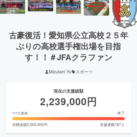
古豪復活！愛知県公立高校２５年
ぶりの高校選手権出場を目指
す！！＃JFAクラファン
Mizutani Yu
スポーツ
現在の支援総額
2,239,000
円
終了
111
%達成
目標金額
2,000,000
円
支援者数
187
人