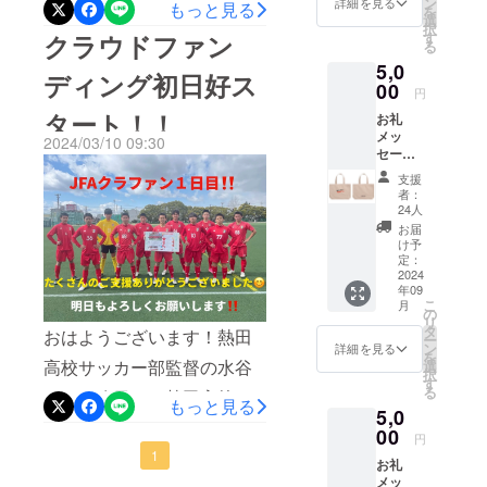
ン
詳細を見る
もっと見る
を
も目標を達成したい！子供
選
かに最初の１週間で５０％
択
す
クラウドファン
る
たちにやればできるという
を達成したいと目標にして
5,0
ディング初日好ス
ことを伝えたい！この想い
00
いましたが、皆様のご支援
円
が日に日に強くなっていま
タート！！
お礼
のおかげで実現することが
メッ
す。チームは８年ぶりの愛
2024/03/10 09:30
できました！！ありがとう
セージ
知県１部リーグで開幕から
「WE
支援
ございます。最近では選手
ARE
者：
連敗をしてしまいました。
ATSUT
24人
からもクラウドファンディ
A」トー
お届
選手は最後まで粘り強く戦
トバッ
ングに関する話が聞こえて
け予
グ
定：
い抜いています。ですが、
きています。周囲から応援
2024
年09
やはり１部リーグの壁は高
されていることを感じるこ
こ
月
の
リ
いです。ですが、やりがい
タ
とはプラスであり、活動に
おはようございます！熱田
ー
ン
詳細を見る
もありますし、選手は下を
を
も熱が入っています。そし
高校サッカー部監督の水谷
選
択
す
向いていません。「前を向
る
て、新しいリターンを検討
です！昨日より熱田高校
もっと見る
5,0
いている」私とって彼らは
しています。一つはもう少
サッカー部の挑戦、JFAクラ
00
円
希望です。勝っていない
し支援してくださる層を広
ファンをスタートしまし
1
お礼
我々が全国なんて口にして
メッ
げたいと考え、タオル等日