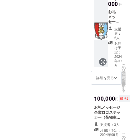
カー
000
円
（大中
らもよろしくお願いしま
お礼
小各１
メッ
す！
枚）
セージ
エンブ
支援
レムス
者：
テッ
6人
カー
お届
（大中
け予
小各１
定：
枚） 熱
2024
年09
田高校
こ
月
サッ
の
リ
カー部
タ
ー
応援T
ン
詳細を見る
を
シャツ
選
択
２枚 熱
す
る
田高校
サッ
100,000
円
残り2
カー部
公式戦
お礼メッセージ
ユニ
企業ロゴステッ
フォー
カー（荷物車に
ム
貼付） ＊備考欄
支援者：3人
に「企業名」を
お届け予定：
入れてくださ
こ
2024年09月
の
い。 後日メー
リ