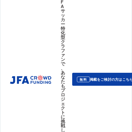
F
A
サ
ッ
カ
ー
特
化
型
ク
ラ
フ
ァ
ン
で
、
あ
な
掲載をご検討の方はこち
無料
た
も
プ
ロ
ジ
ェ
ク
ト
に
挑
戦
し