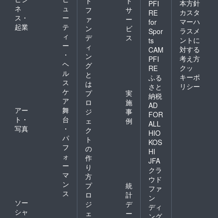
ド
ト
本方針
PFI
ネ
ュ
フ
サ
カスタ
RE
ス・
ー
ァ
ー
マーハ
for
起業
テ
ン
ビ
ラスメ
Spor
ィ
デ
ス
ントに
ts
ー
ィ
対する
CAM
・
ン
考え方
PFI
ヘ
グ
クッ
RE
ル
と
キーポ
ふる
ス
は
リシー
さと
ケ
プ
実
納税
ア
ロ
施
AD
アー
舞
ジ
事
FOR
ト・
台
ェ
例
ALL
写真
・
ク
HIO
パ
ト
KOS
フ
の
HI
ォ
作
JFA
ー
り
クラ
マ
方
ウド
ン
プ
統
ファ
ス
ロ
計
ン
ソー
ジ
デ
ディ
シャ
ェ
ー
ング