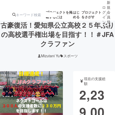
新
ロ
規
グ
会
プロジェクトを掲
はじ
プロジェクト
/
載するには
める
をさがす
イ
員
ン
登
古豪復活！愛知県公立高校２５年ぶり
録
の高校選手権出場を目指す！！＃JFA
クラファン
人気のプロ
注目のリ
注目の新着プロ
募集終了が近いプ
もうすぐ公開
ジェクト
ターン
ジェクト
ロジェクト
されます
Mizutani Yu
スポーツ
アート・写真
音楽
現在の支援総
テクノロジー・ガジェット
ゲーム・サ
額
2,23
映像・映画
書籍・雑誌
9,00
ビジネス・起業
チャレンジ