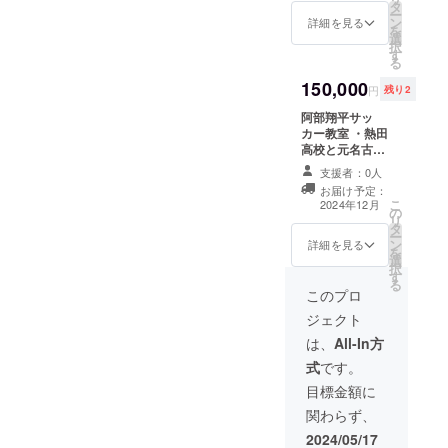
タ
ルにてロゴス
ー
ン
テッカーの内容
詳細を見る
を
選
についてご相談
択
す
させていただき
る
ます。 【記載
150,000
例】 ・掲載期
円
残り2
間：荷物車が稼
阿部翔平サッ
働する限り掲載
カー教室 ・熱田
・掲載方法：文
高校と元名古屋
字のみ、ロゴ・
グランパスの阿
バナー掲載につ
支援者：0人
部翔平選手との
いては要相談
お届け予定：
コラボ企画リ
掲
こ
2024年12月
の
ターンとなりま
載サイズについ
リ
タ
す。 ・チーム単
ては支援数、荷
ー
ン
位での支援とな
詳細を見る
物車のサイズに
を
選
ります。（３０
よります
択
す
名程度まででお
る
願いします。）
このプロ
・年代は問いま
ジェクト
せん。 ・日時は
要相談となりま
は、
All-In方
す。（２０２４
式
です。
年の土日祝日と
なります。） ・
目標金額に
時間は２〜３時
関わらず、
間となります。
・場所は原則熱
2024/05/17