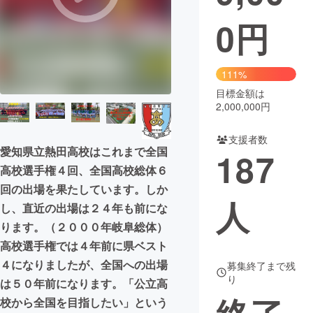
0
円
まちづくり・地域活性化
CAMPFIRE for Social Good
CAMPFIRE Creation
111%
CAMPFIREふるさと納税
machi-ya
コミュニティ
目標金額は
2,000,000円
支援者数
愛知県立熱田高校はこれまで全国
187
高校選手権４回、全国高校総体６
回の出場を果たしています。しか
人
し、直近の出場は２４年も前にな
ります。（２０００年岐阜総体）
高校選手権では４年前に県ベスト
４になりましたが、全国への出場
募集終了まで残
り
は５０年前になります。「公立高
校から全国を目指したい」という