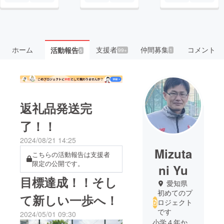
ホーム
支援者
仲間募集
コメント
活動報告
99+
1
5
返礼品発送完
了！！
2024/08/21 14:25
Mizuta
こちらの活動報告は支援者
限定の公開です。
ni Yu
目標達成！！そし
愛知県
初めてのプ
て新しい一歩へ！
ロジェクト
です
2024/05/01 09:30
小学４年か