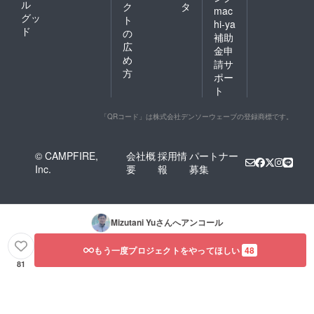
ル
ク
タ
mac
グッ
ト
hi-ya
ド
の
補助
広
金申
め
請サ
方
ポー
ト
「QRコード」は株式会社デンソーウェーブの登録商標です。
© CAMPFIRE,
会社概
採用情
パートナー
Inc.
要
報
募集
Mizutani Yu
さんへアンコール
もう一度プロジェクトをやってほしい
48
81