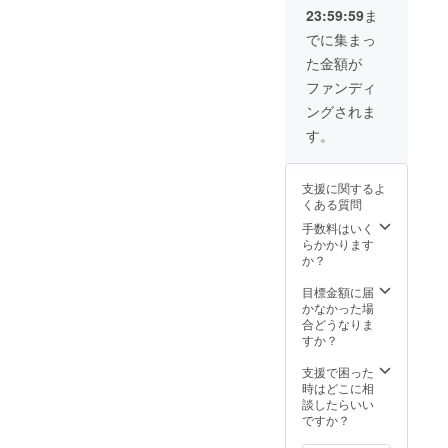
田高校グラウン
23:59:59
ま
ドでの開催とな
ります。別場所
でに集まっ
については交通
た金額が
費等、要相談と
なります。 ・当
ファンディ
日の内容は要相
ングされま
談となります。
一緒にトレーニ
す。
ングに参加して
もらいながら
コーチングして
支援に関するよ
もらう、キック
くある質問
について指導し
手数料はいく
てもらうなど、
らかかります
できる限りご希
か？
望に応えます。
・教室後に写真
目標金額に届
撮影やサイン会
かなかった場
も開催可能で
合どうなりま
す。
すか？
支援で困った
時はどこに相
談したらいい
ですか？