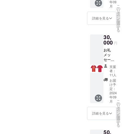
ます！一緒にがんばりま
年09
テッ
援してください！！
こ
月
カー
０円より多く支援した
しょう！！
の
リ
（大中
タ
ー
い。」というありがたい声
小各１
ン
詳細を見る
を
枚）
選
もありました。そういった
択
す
る
方には「３０００円」の支
30,
援から「上乗せ支援」がで
000
円
きます！！ぜひお試しくだ
お礼
メッ
さい！次の目標は７５％で
セージ
熱田高
す！！皆様の周囲で「クラ
支援
校サッ
者：
カー部
ウドファンディングに興味
11人
公式戦
お届
がある」、「熱田高校出身
ユニ
け予
フォー
定：
の知り合いがいる」、「愛
ム
2024
年09
（赤）
知県の高校サッカーを応援
こ
月
＊番号
の
リ
はつい
したい」、「若者の努力に
タ
ー
ていま
ン
詳細を見る
を
協力したい」という方がい
せん エ
選
択
ンブレ
す
ましたらどうぞ協力を呼び
る
ムス
50,
テッ
かけてください！！これか