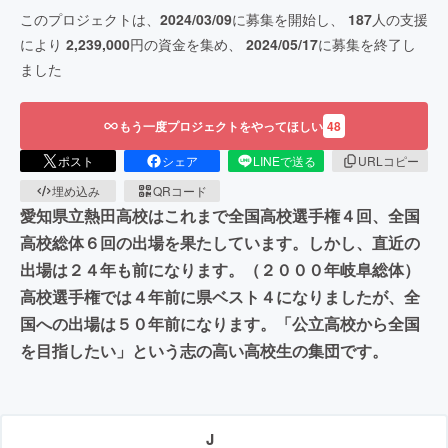
このプロジェクトは、
2024/03/09
に募集を開始し、
187
人の支援
により
2,239,000
円の資金を集め、
2024/05/17
に募集を終了し
ました
もう一度プロジェクトをやってほしい
48
ポスト
シェア
LINEで送る
URLコピー
埋め込み
QRコード
愛知県立熱田高校はこれまで全国高校選手権４回、全国
高校総体６回の出場を果たしています。しかし、直近の
出場は２４年も前になります。（２０００年岐阜総体）
高校選手権では４年前に県ベスト４になりましたが、全
国への出場は５０年前になります。「公立高校から全国
を目指したい」という志の高い高校生の集団です。
J