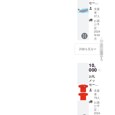
た！初日から多くのご支援
セージ
はいけないのか、そんなこ
常でも使用できるもので
2024ス
をいただき、好スタートを
支援
ローガ
とはないと思います。実現
者：
す。現在設定しているリ
切ることができましたこと
ンタオ
37人
不可能と思っていた今回の
ル
お届
ターンは試合の応援の際に
を感謝申し上げます！不安
け予
プロジェクトが手に届くと
定：
着用するなど、支援したい
と期待が入り混じった中で
2024
ころまで来ている。だった
年09
がリターンがちょっ
のプロジェクト開始でした
こ
月
ら今の私たちも、勝てては
の
と・・・と敬遠されている
リ
が、改めて我々が多くの
タ
ー
いないですが、最後まで諦
ン
詳細を見る
方もいるかと思います。検
方々に応援されていること
を
選
めずに粘り強く戦えば、全
択
討しているタオルはマフ
す
に気づかされました。この
る
国大会が見えてくるかもし
ラータオルで熱田高校サッ
10,
期待に部一丸となって全力
000
れない。「夢は必ず実現す
円
カー部ならではのデザイン
で応えていきます！
る」夢を必ず実現させるた
お礼
にはなりますが、家での使
CAMPFIREのホームページ
メッ
めに、我々は最後まで諦め
セージ
用などに使うことも可能で
でも人気のプロジェクトと
熱田高
ずに我々のビジョンを忘れ
支援
校サッ
す！そして、クラウドファ
して掲載していただきまし
者：
カー部
ずに前進を続けていきま
79人
ンディングに関する連絡の
た！！本当にありがとうご
応援T
お届
す！最後までクラウドファ
シャツ
け予
中には「支援はしたいがリ
ざいます。今日もがんばり
エンブ
定：
ンディングも含め我々を応
レムス
2024
ターンは不要。でも３００