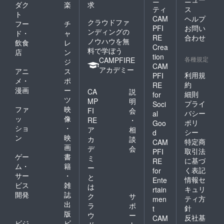
ダク
楽
求
ティ
ス
ト
CAM
ヘルプ
クラウドファ
フー
チ
PFI
お問い
ンディングの
ド・
ャ
RE
合わせ
ノウハウを無
飲食
レ
Crea
料で学ぼう
店
ン
tion
各種規定
CAMPFIRE
ジ
CAM
アカデミー
アニ
ス
利用規
PFI
メ・
ポ
約
RE
漫画
ー
CA
説
細則
for
ツ
MP
明
プライ
Soci
ファ
映
FI
会
バシー
al
ッ
像
RE
・
ポリ
Goo
ショ
・
ア
相
シー
d
ン
映
カ
談
特定商
CAM
画
デ
会
取引法
PFI
ゲー
書
ミ
に基づ
RE
ム・
籍
ー
く表記
for
サー
・
と
情報セ
Ente
ビス
雑
は
キュリ
rtain
開発
誌
ク
サ
ティ方
men
出
ラ
ポ
針
t
版
ウ
ー
反社基
CAM
ビジ
ビ