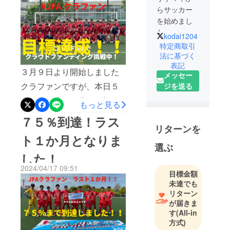
らサッカー
を始めまし
た。
kodai1204
サッカーの
特定商取引
おかげで多
法に基づく
表記
くの人と出
３月９日より開始しました
メッセー
逢い、人生
クラファンですが、本日５
ジを送る
が豊かにな
月１日０時１０分に目標金
りました。
もっと見る
サッカーの
額まで到達しました！！こ
７５％到達！ラス
素晴らしさ
リターンを
こまでのご支援本当にあり
をたくさん
ト１か月となりま
がとうございます。今回の
の子どもに
選ぶ
した！
伝えたいと
プロジェクトは我々熱田高
日々グラウ
2024/04/17 09:51
校サッカー部にはもちろん
目標金額
ンドに立っ
未達でも
ですが、そのほかの公立高
ています。
リターン
校にも勇気と可能性を与え
が届きま
す
(All-in
【サッカー
てくれていると思います。
方式)
歴】
熱田高校サッカー部が掲げ