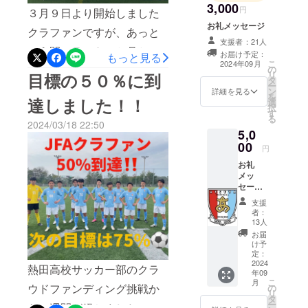
3,000
八事
円
３月９日より開始しました
ているビジョンである「周
FC−AIFA−熱
お礼メッセージ
クラファンですが、あっと
りを元気づける、勇気づけ
田高校−筑波
支援者：21人
いう間にラスト１か月とな
大学蹴球部
お届け予定：
もっと見る
る」ことが皆様の力のおか
こ
2024年09月
−三重FCラン
の
りました。これまでの活動
リ
目標の５０％に到
げで実現することができま
タ
ポーレ−福島
ー
へのご理解とご支援、本当
ン
詳細を見る
した。今度は我々が皆様を
を
ユナイテッ
達しました！！
選
択
にありがとうございます。
ドFC−マイン
す
元気にさせ、勇気づけてい
る
2024/03/18 22:50
ここまで９９人のご支援を
ドハウス四
5,0
きます！私たちの活躍を期
日市−名古屋
00
受け、総額１５６万１千
円
待してください！改めまし
クラブ
お礼
円、目標金額２００万円の
て、今回のここまでのご支
−TSV1973四
メッ
７８％まで到達しました。
セージ
日市
援本当にありがとうござい
熱田高
支援
正直な話、よくて１００万
校サッ
ました。まだプロジェクト
者：
カー部
13人
円集まればすごいことだな
の日数が残っていますので
エンブ
お届
レムス
と思っていました。まさ
け予
引き続き応援よろしくお願
テッ
定：
か、１５０万円まで到達す
カー
2024
いします！！熱田高校サッ
熱田高校サッカー部のクラ
年09
（大中
るとは、そしてまだ１か月
こ
月
小各１
カー部 監督 水谷優
ウドファンディング挑戦か
の
リ
枚）
タ
残っている。今は何として
ー
ら１週間が経ちました。密