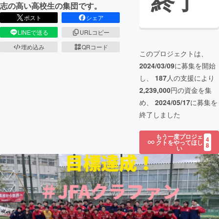
終了
志の高い高校生の集団です。
ポスト
シェア
LINEで送る
URLコピー
埋め込み
QRコード
このプロジェクトは、
2024/03/09
に募集を開始
し、
187
人の支援により
2,239,000
円の資金を集
め、
2024/05/17
に募集を
終了しました
もう一度プロジェ
4
クトをやってほし
8
い