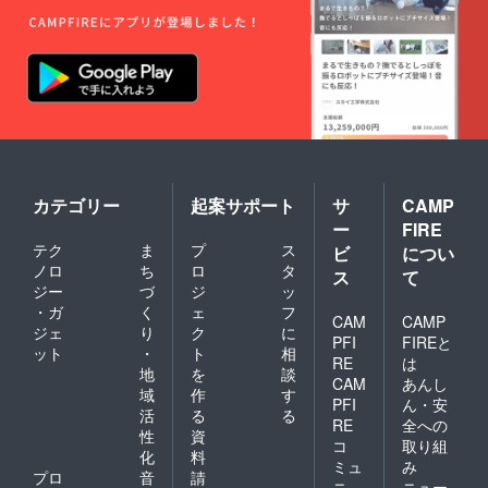
カテゴリー
起案サポート
サ
CAMP
ー
FIRE
テク
ま
プ
ス
ビ
につい
ノロ
ち
ロ
タ
ス
て
ジー
づ
ジ
ッ
・ガ
く
ェ
フ
CAM
CAMP
ジェ
り
ク
に
PFI
FIREと
ット
・
ト
相
RE
は
地
を
談
CAM
あんし
域
作
す
PFI
ん・安
活
る
る
RE
全への
性
資
コ
取り組
化
料
ミュ
み
プロ
音
請
ニ
ニュー