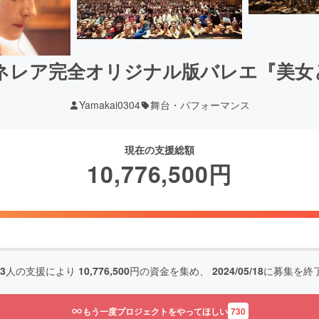
カイ&ネレア完全オリジナル版バレエ『美
Yamakai0304
舞台・パフォーマンス
現在の支援総額
10,776,500
円
13
人の支援により
10,776,500
円の資金を集め、
2024/05/18
に募集を終
もう一度プロジェクトをやってほしい
730