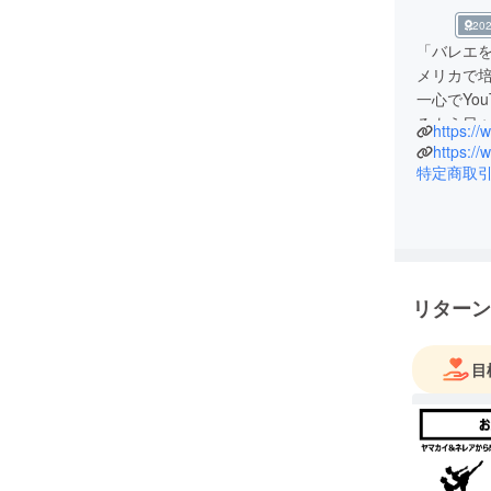
2
「バレエ
メリカで
一心でYo
るよう日
日本バレ
https://
よろしく
特定商取
アメリカ在住
ネル登録者
リターン
目