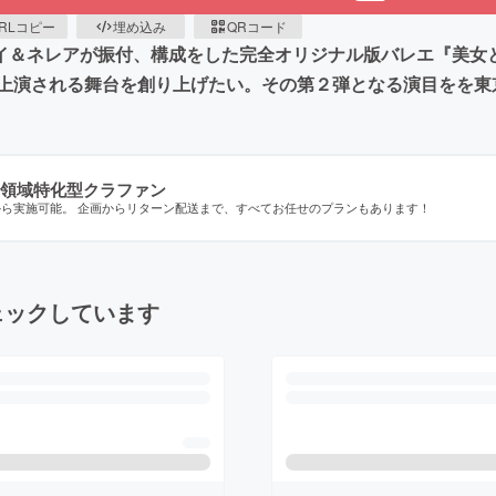
RLコピー
埋め込み
QRコード
ヤマカイ＆ネレアが振付、構成をした完全オリジナル版バレエ『美
上演される舞台を創り上げたい。その第２弾となる演目をを東
領域特化型クラファン
から実施可能。 企画からリターン配送まで、すべてお任せのプランもあります！
ェックしています