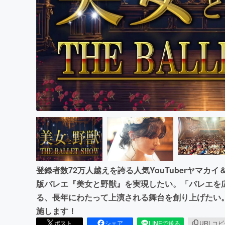
まちづくり・地域活性化
登録者数72万人越えを誇る人気YouTuberヤマ
版バレエ『美女と野獣』を実現したい。「バレエを
る、長年にわたって上演される舞台を創り上げたい
施します！
ポスト
シェア
LINEで送る
URLコ