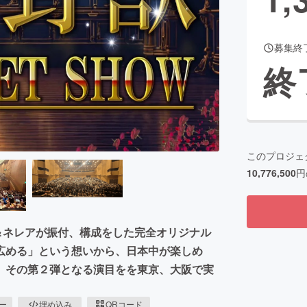
募集終
CAMPFIRE for Social Good
CAMPFIRE Creation
終
CAMPFIREふるさと納税
machi-ya
コミュニティ
このプロジェ
10,776,500
円
カイ＆ネレアが振付、構成をした完全オリジナル
広める」という想いから、日本中が楽しめ
。その第２弾となる演目をを東京、大阪で実
ピー
埋め込み
QRコード