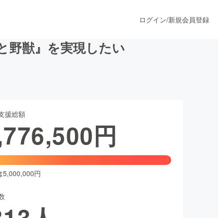
ログイン
/
新規会員登録
女と野獣』を実現したい
うすぐ公開されます
支援総額
プロダクト
,776,500
円
ファッション
スポーツ
,000,000円
数
ア
ソーシャルグッド
313
人