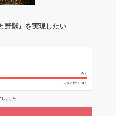
女と野獣』を実現したい
終了
支援者数
1,313
人
了しました