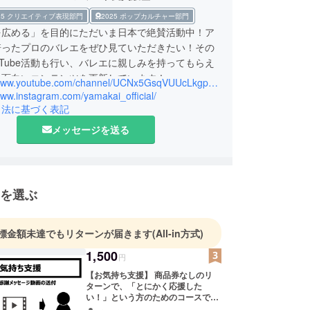
025 クリエイティブ表現部門
2025 ポップカルチャー部門
を広める」を目的にただいま日本で絶賛活動中！ア
培ったプロのバレエをぜひ見ていただきたい！その
uTube活動も行い、バレエに親しみを持ってもらえ
々面白いコンテンツを更新しています！
https://www.youtube.com/channel/UCNx5GsqVUUcLkgp6wRoB7CA?view_as=subscriber
エのイメージをより良いものに変えられるよう応援
www.instagram.com/yamakai_official/
お願いいたします。
引法に基づく表記
歴10年。YouTube活動歴6年。YouTubeチャン
メッセージを送る
68万人。
を選ぶ
標金額未達でもリターンが届きます
(All-in方式)
1,500
円
【お気持ち支援】 商品券なしのリ
ターンで、「とにかく応援した
い！」という方のためのコースで
す。 支援額は、1500円、2,000円、