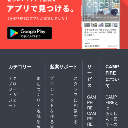
20p),SD
となり
Rとなり
ます。
ます。
それ以
※本編の
前には
内容や
記載さ
画質,品
れませ
質はや
んので
むを得
ご了承
ず一部
くださ
変更と
い。
なる場
※Blu-
合があ
ray版の
りま
映像は
す。ご
FHD(19
カテゴリー
起案サポート
サ
CAMP
了承く
20p),SD
ださい
Rとなり
ー
FIRE
ます。
テク
ま
プ
ス
ビ
につい
※本編の
ノロ
ち
ロ
タ
ス
て
内容や
ジー
づ
ジ
ッ
画質,品
・ガ
く
ェ
フ
質はや
CAM
CAMP
むを得
ジェ
り
ク
に
PFI
FIREと
ず一部
ット
・
ト
相
RE
は
変更と
地
を
談
なる場
CAM
あんし
域
作
す
合があ
PFI
ん・安
活
る
る
りま
RE
全への
す。ご
性
資