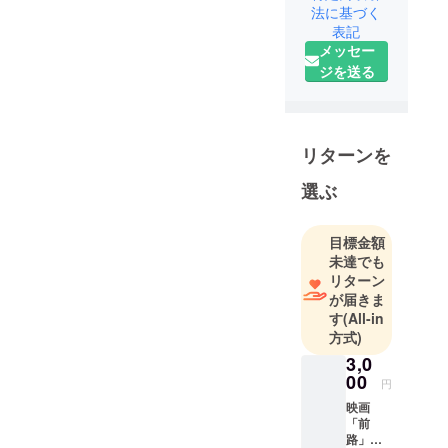
法に基づく
た映画を製
表記
作しまし
メッセー
た。
ジを送る
震災から今
年で13年。
避難勧告が
一部解除さ
リターンを
れた福島県
選ぶ
12市町村の
「今と未
来」につい
目標金額
未達でも
てのロード
リターン
ムービーと
が届きま
なっており
す
(All-in
ます。
方式)
3,0
この作品を
00
円
より多くの
映画
方に見てい
「前
ただけます
路」本