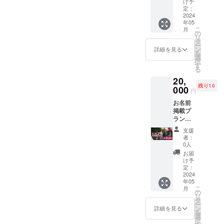
です。
らも合
け予
くださ
セット
お届け
定：
わせて
い
本編：
2024
はクラ
ご支援
年05
約40
ウド
いただ
こ
月
分
ファン
の
けます
リ
フォト
ディン
タ
と幸い
ー
ブッ
グ終了
ン
です。
詳細を見る
を
ク 映
後とな
選
択
画「前
りま
す
る
路」台
す。
20,
本 Blu-
（2024
残り10
rayと映
000
年5月中
円
画「前
を目安
お名前
路」オ
に発送
掲載プ
フィ
いたし
ラン
シャル
ま
（法人
フォト
す。）
支援
可） 映
ブッ
注意事
者：
画「前
ク、映
項 Blu-
0人
路」の
画「前
ray版の
お届
クレ
路」の
映像は
け予
ジット
台本を
定：
FHD(19
（エン
2024
指定の
20p),SD
年05
ドロー
住所に
Rとなり
こ
月
ル）に
お届け
の
ます。
リ
Special
するプ
タ
4K,HD
ー
thanks
ランで
ン
Rでの公
詳細を見る
を
として
す。 お
選
開は
択
お名前
届けは