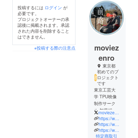
投稿するには
ログイン
が
必要です。
プロジェクトオーナーの承
認後に掲載されます。承認
された内容を削除すること
はできません。
moviez
※投稿する際の注意点
enro
東京都
初めてのプ
ロジェクト
です
東京工芸大
学 TPU映像
制作サーク
ル 加藤組で
moviezenro
す！
https://www.instagram.com/moviezenro/
この度、福
https://www.youtube.com/channel/UC3v5egB7pLz9k_tir1o1-1g
https://www.tiktok.com/@moviezenro
島県浜通り
特定商取引
を舞台にし