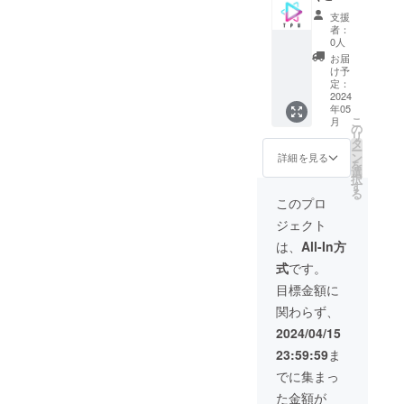
ブック
援いた
のお名
め、も
支援
＋台本
だきた
前や法
しよろ
者：
セット
い方へ
人名を
しけれ
0人
また映
向けた
お書き
ばそち
お届
画「前
スペ
くださ
らも合
け予
路」の
シャル
い。 ※
定：
わせて
クレ
プラン
2024
ご支援1
ご支援
年05
ジット
です！
口につ
いただ
こ
月
（エン
内容：
き1名
の
けます
リ
ドロー
製作陣
（1法人
タ
と幸い
ー
ル）に
幹部よ
名）を
ン
です。
詳細を見る
を
Special
りお礼
記載さ
選
台本は
択
thanks
のビデ
せてい
す
実際に
る
として
オメッ
ただき
用いら
このプロ
お名前
セージ
ます。2
れたも
ジェクト
を掲載
＋本編
名以上
のと同
させて
Web先
のお名
様のも
は、
All-In方
いただ
行公開
前を記
のを新
式
です。
きま
＋メイ
載され
たに発
す。個
キング
たい場
注しお
目標金額に
人の方
＋Blu-
合は、
届けす
関わらず、
はご支
ray＋
大変申
る予定
援いた
フォト
し訳ご
です
2024/04/15
だきま
ブック
ざいま
が、撮
23:59:59
ま
した方
＋台本
せん
影時に
のフル
セット
が、希
変更と
でに集まっ
ネーム
また映
望数分
なり、
た金額が
（又は
画「前
ご支援
映画本