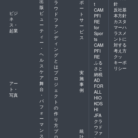
出
ラ
ポ
針
t
版
ウ
ー
反社基
CAM
ビジ
ビ
ド
ト
本方針
PFI
ネ
ュ
フ
サ
カスタ
RE
ス・
ー
ァ
ー
マーハ
for
起業
テ
ン
ビ
ラスメ
Spor
ィ
デ
ス
ントに
ts
ー
ィ
対する
CAM
・
ン
考え方
PFI
ヘ
グ
クッ
RE
ル
と
キーポ
ふる
ス
は
リシー
さと
ケ
プ
実
納税
ア
ロ
施
AD
アー
舞
ジ
事
FOR
ト・
台
ェ
例
ALL
写真
・
ク
HIO
パ
ト
KOS
フ
の
HI
ォ
作
JFA
ー
り
クラ
マ
方
ウド
ン
プ
統
ファ
ス
ロ
計