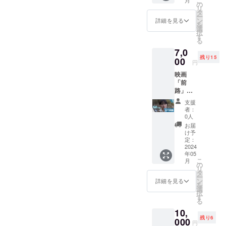
こ
（視聴
ること
の
リ
期限付
はでき
タ
ー
き） 本
ません
ン
詳細を見る
を
編：約
のでご
選
択
40分 ＋
了承く
す
る
本編メ
ださ
7,0
イキン
い。 視
残り15
グ 注意
00
聴には
円
事項 視
限定公
映画
聴期限
開URL
「前
は公開
とパス
路」本
日から
ワード
編
２週間
が必要
支援
Blu-ray
です。
になり
者：
本編：
期限後
ます。
0人
約40分
は視聴
URLと
お届
Blu-ray
するこ
パス
け予
を指定
とはで
定：
ワード
の住所
2024
きませ
を第三
年05
にお届
んので
者に共
こ
月
けする
ご了承
の
有した
リ
プラン
くださ
タ
り、
ー
です。
い。 視
ン
SNS等
詳細を見る
を
お届け
聴には
選
に公開
択
はクラ
限定公
す
するこ
る
ウド
開URL
とはお
10,
ファン
とパス
やめく
残り6
ディン
000
ワード
ださ
円