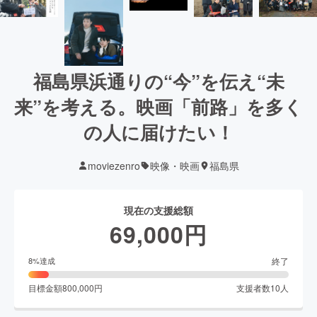
福島県浜通りの“今”を伝え“未
来”を考える。映画「前路」を多く
の人に届けたい！
moviezenro
映像・映画
福島県
現在の支援総額
69,000
円
終了
8
%達成
目標金額
800,000
円
支援者数
10
人