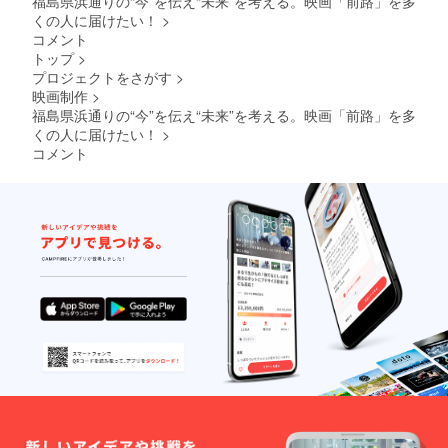
福島県浜通りの“今”を伝え“未来”を考える。映画「前路」を多
内容で
せん
くの人に届けたい！
>
あると
が、希
コメント
判断し
望数分
トップ
>
た場合
ご支援
は記載
いただ
プロジェクトをさがす
>
出来な
けます
映画制作
>
い場合
と幸い
福島県浜通りの“今”を伝え“未来”を考える。映画「前路」を多
があり
です。
くの人に届けたい！
>
ます。
※公序良
コメント
※5月以
俗に反
降に公
する内
開する
容な
映像に
ど、不
て反映
適切な
となり
内容で
ます。
あると
それ以
判断し
前には
た場合
記載さ
は記載
れませ
出来な
んので
い場合
ご了承
があり
くださ
ます。
い。
※5月以
※Blu-
降に公
ray版の
開する
映像は
映像に
FHD(19
て反映