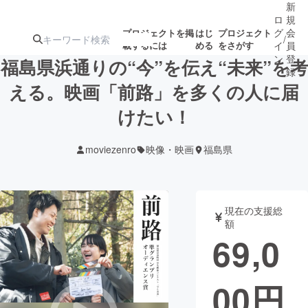
新
ロ
規
グ
会
プロジェクトを掲
はじ
プロジェクト
/
載するには
める
をさがす
イ
員
ン
登
福島県浜通りの“今”を伝え“未来”を考
録
える。映画「前路」を多くの人に届
けたい！
人気のプロ
注目のリ
注目の新着プロ
募集終了が近いプ
もうすぐ公開
ジェクト
ターン
ジェクト
ロジェクト
されます
moviezenro
映像・映画
福島県
アート・写真
音楽
現在の支援総
テクノロジー・ガジェット
ゲーム・サ
額
69,0
映像・映画
書籍・雑誌
00
円
ビジネス・起業
チャレンジ