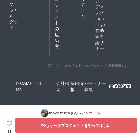
ン
ソー
ジ
デ
ディ
シャ
ェ
ー
ング
ル
ク
タ
mac
グッ
ト
hi-ya
ド
の
補助
広
金申
め
請サ
方
ポー
ト
「QRコード」は株式会社デンソーウェーブの登録商標です。
© CAMPFIRE,
会社概
採用情
パートナー
Inc.
要
報
募集
moviezenro
さんへアンコール
もう一度プロジェクトをやってほしい
11