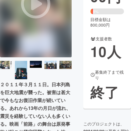
まちづくり・地域活性化
8%
目標金額は
800,000円
CAMPFIRE for Social Good
CAMPFIRE Creation
CAMPFIREふるさと納税
machi-ya
コミュニティ
支援者数
10
人
募集終了まで残
り
２０１１年３月１１日。日本列島
終了
を巨大地震が襲った。被害は甚大
で今もなお復旧作業が続いてい
る。あれから13年の月日が流れ、
震災を経験していない人も多くい
る。映画「前路」の舞台は原発事
このプロジェクトは、