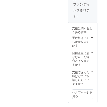
ご希望
路」の
いただ
編とは
ファンディ
のお名
クレ
けます
台詞な
ングされま
前）を
ジット
と幸い
どが大
記載さ
（エン
です。
きく異
す。
せてい
ドロー
※公序良
なる場
ただき
ル）に
俗に反
合があ
ます。
Special
する内
りま
支援に関するよ
また法
thanks
容な
す。そ
くある質問
人の方
として
ど、不
れも含
は法人
お名前
適切な
手数料はいく
めてお
名をご
を掲載
内容で
らかかります
楽しみ
記載さ
させて
あると
か？
いただ
せてい
いただ
判断し
けます
ただき
きま
た場合
目標金額に届
と幸い
ます。
す。個
は記載
かなかった場
です。
備考欄
人の方
出来な
合どうなりま
にご希
はご支
い場合
すか？
望のお
援いた
があり
名前又
だきま
ます。
支援で困った
は法人
した方
※5月以
時はどこに相
名をご
のフル
降に公
談したらいい
記入く
ネーム
開する
ですか？
ださ
（又は
映像に
い。 ※
ご希望
て反映
ヘルプページを
ご支援1
のお名
となり
見る
口につ
前）を
ます。
き1名
記載さ
それ以
（1法人
せてい
降には