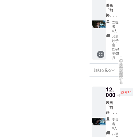
グ終了
が必要
い。 本
映画
後とな
になり
編の内
「前
りま
ます。
容や画
路」本
す。
URLと
質,品質
編
（2024
パス
はやむ
支援
Blu-ray
年5月中
ワード
を得ず
者：
本編＋
を目安
を第三
4人
一部変
フォト
に発送
者に共
更とな
お届
ブック
いたし
有した
け予
る場合
セット
ま
定：
り、
があり
本編：
2024
す。）
SNS等
ます。
年05
約40
注意事
に公開
ご了承
こ
月
分
項 Blu-
の
するこ
くださ
リ
フォト
ray版の
タ
とはお
い
ー
ブック
映像は
ン
やめく
詳細を見る
を
Blu-ray
FHD(19
選
ださ
択
と映画
20p),SD
す
い。 本
る
「前
Rとなり
編の内
12,
路」オ
ます。
容や画
残り10
フィ
000
4K,HD
質,品質
円
シャル
Rでの公
はやむ
映画
フォト
開は
を得ず
「前
ブック
web限
一部変
路」
を指定
定のた
更とな
Blu-ray
の住所
め、も
る場合
支援
本編＋
にお届
しよろ
があり
者：
フォト
けする
しけれ
0人
ます。
ブック
プラン
ばそち
ご了承
お届
＋台本