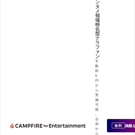
ン
タ
メ
領
域
特
化
型
ク
ラ
フ
ァ
ン
手
数
料
0
円
か
ら
実
施
可
能
。
企
画
掲載
無料
か
ら