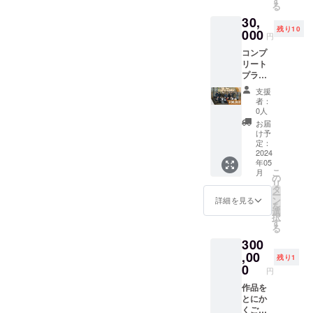
す
web限
る
を掲載
クラウ
定のた
30,
するプ
ドファ
め、も
残り10
ランで
000
ンディ
しよろ
円
す。個
ング終
しけれ
コンプ
人の方
了後と
ばそち
リート
はご支
なりま
らも合
プラン
援いた
す。
わせて
内容：
だきま
（2024
ご支援
支援
主要ス
した方
年５月
いただ
者：
タッ
のフル
中を目
0人
けます
フ・
ネーム
安に発
と幸い
お届
キャス
又はご
送いた
け予
です。
トから
希望の
定：
しま
のお礼
2024
お名前
す。）
年05
メール
を記載
注意事
こ
月
（コン
させて
の
項 Blu-
リ
プリー
いただ
タ
ray版は
ー
トプラ
きま
ン
FHD,SD
詳細を見る
を
ン限
す。ま
選
Rでの映
択
定）＋
た法人
す
像を予
る
本編
の方は
定して
300
Web先
法人名
おりま
行公開
,00
などを
す。
残り1
＋メイ
ご記載
0
4K,HD
円
キング
下さ
Rでの公
＋Blu-
作品を
い。 備
開は
ray＋
とにか
考欄に
web限
フォト
くご支
ご希望
定のた