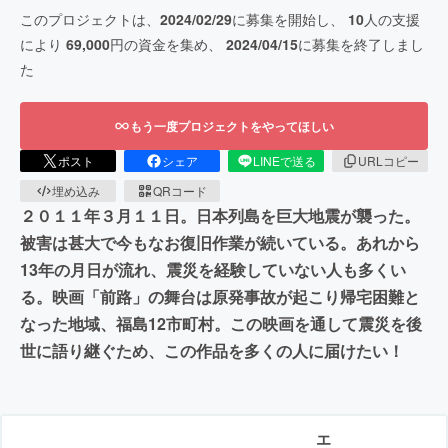
このプロジェクトは、
2024/02/29
に募集を開始し、
10
人の支援
により
69,000
円の資金を集め、
2024/04/15
に募集を終了しまし
た
もう一度プロジェクトをやってほしい
ポスト
シェア
LINEで送る
URLコピー
埋め込み
QRコード
２０１１年３月１１日。日本列島を巨大地震が襲った。
被害は甚大で今もなお復旧作業が続いている。あれから
13年の月日が流れ、震災を経験していない人も多くい
る。映画「前路」の舞台は原発事故が起こり帰宅困難と
なった地域、福島12市町村。この映画を通して震災を後
世に語り継ぐため、この作品を多くの人に届けたい！
エ