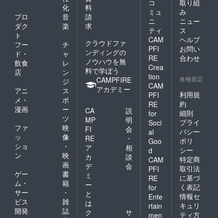
コ
取り組
了承く
化
料
ミュ
み
ださい
プロ
音
請
ニ
ニュー
ダク
楽
求
ティ
ス
ト
CAM
ヘルプ
クラウドファ
フー
チ
PFI
お問い
ンディングの
ド・
ャ
RE
合わせ
ノウハウを無
飲食
レ
Crea
料で学ぼう
店
ン
tion
各種規定
CAMPFIRE
ジ
CAM
アカデミー
アニ
ス
利用規
PFI
メ・
ポ
約
RE
漫画
ー
CA
説
細則
for
ツ
MP
明
プライ
Soci
ファ
映
FI
会
バシー
al
ッ
像
RE
・
ポリ
Goo
ショ
・
ア
相
シー
d
ン
映
カ
談
特定商
CAM
画
デ
会
取引法
PFI
ゲー
書
ミ
に基づ
RE
ム・
籍
ー
く表記
for
サー
・
と
情報セ
Ente
ビス
雑
は
キュリ
rtain
開発
誌
ク
サ
ティ方
men