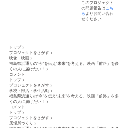
このプロジェクト
名）を
ただき
記載さ
の問題報告は
こち
記載さ
ます。
れませ
せてい
また法
ら
よりお問い合わ
んので
ただき
人の方
ご了承
せください
ます。2
は法人
くださ
名以上
名をご
い。
のお名
記載さ
前を記
せてい
載され
ただき
たい場
ます。
トップ
>
合は、
※ご支援
プロジェクトをさがす
>
大変申
1口につ
映像・映画
>
し訳ご
き1名
ざいま
（1法人
福島県浜通りの“今”を伝え“未来”を考える。映画「前路」を多
せん
名）を
くの人に届けたい！
>
が、希
記載さ
コメント
望数分
せてい
トップ
>
ご支援
ただき
プロジェクトをさがす
>
いただ
ます。2
学校・部活・学生活動
>
けます
名以上
と幸い
のお名
福島県浜通りの“今”を伝え“未来”を考える。映画「前路」を多
です。
前を記
くの人に届けたい！
>
※公序良
載され
コメント
俗に反
たい場
トップ
>
する内
合は、
プロジェクトをさがす
>
容な
大変申
ど、不
し訳ご
居場所づくり
>
適切な
ざいま