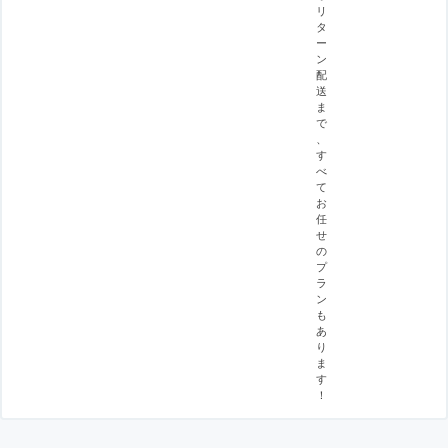
リ
タ
ー
ン
配
送
ま
で
、
す
べ
て
お
任
せ
の
プ
ラ
ン
も
あ
り
ま
す
！