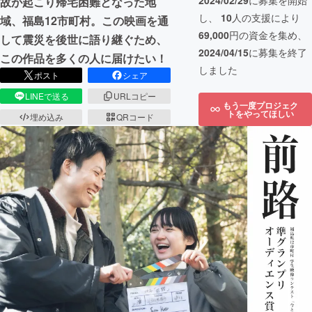
2024/02/29
に募集を開始
故が起こり帰宅困難となった地
し、
10
人の支援により
域、福島12市町村。この映画を通
69,000
円の資金を集め、
して震災を後世に語り継ぐため、
2024/04/15
に募集を終了
この作品を多くの人に届けたい！
しました
ポスト
シェア
LINEで送る
URLコピー
もう一度プロジェク
トをやってほしい
埋め込み
QRコード