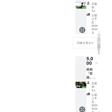
編
と幸いで
支援
Web限
者：
す。
定先行
3人
是非ご支援
公開
お届
（視聴
け予
のほど、よ
期限付
定：
ろしくお願
き） 本
2024
年04
編：約
いいたしま
こ
月
40分
の
す！！
リ
Web限
タ
ー
定先行
ン
詳細を見る
を
公開は
選
択
4K
す
る
HDRで
5,0
の配信
を予定
00
円
してお
映画
りま
「前
す。 注
路」本
意事項
編
視聴期
支援
Web限
限は公
者：
定先行
開日か
3人
公開
ら２週
お届
[4K,HD
間で
け予
R]＋本
す。期
定：
編メイ
2024
限後は
年04
キング
視聴す
月