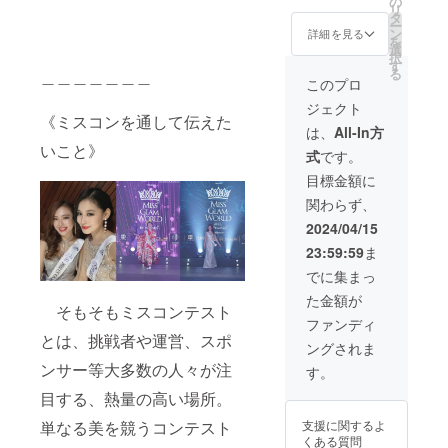
の
リ
持って
※発送内
タ
ー
の写真
容はラ
ン
詳細を見る
を
データ
ンダム
選
択
を後日
になり
す
る
＿＿＿＿＿＿＿
お送り
ます。
このプロ
します
・商品
ジェクト
ので、
ジャン
《ミスコンを通して伝えた
自由に
ル『衣
は、
All-In方
使用可
類』 ・
いこと》
式
です。
能で
大会コ
す。 ・
ス
目標金額に
掲載方
チュー
関わらず、
法：ロ
ム
ゴ・バ
（シャ
2024/04/15
ナー掲
ツや水
23:59:59
ま
載
着）Sサ
200mm
イズ、
でに集まっ
×200m
大会使
た金額が
m （2口
用の
そもそもミスコンテスト
以上の
ショー
ファンディ
場合
トドレ
とは、挑戦者や運営、スポ
ングされま
300mm
スSサイ
以上の
ズ ※デ
ンサー等大多数の人々が注
す。
大きさ
ザイン
目する、熱量の高い場所。
＋見え
や大き
やすい
さは現
支援に関するよ
単なる美を競うコンテスト
位置の
在衣装
くある質問
掲載に
検討中