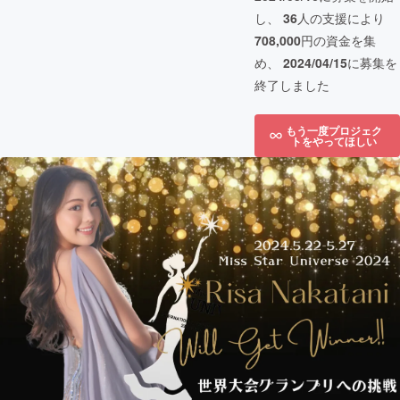
し、
36
人の支援により
708,000
円の資金を集
め、
2024/04/15
に募集を
終了しました
もう一度プロジェク
トをやってほしい