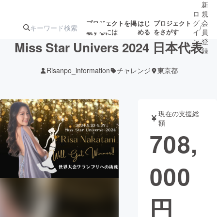
新
ロ
規
グ
会
プロジェクトを掲
はじ
プロジェクト
/
載するには
める
をさがす
イ
員
ン
登
Miss Star Univers 2024 日本代表
録
Risanpo_information
チャレンジ
東京都
人気のプロ
注目のリ
注目の新着プロ
募集終了が近いプ
もうすぐ公開
ジェクト
ターン
ジェクト
ロジェクト
されます
現在の支援総
額
アート・写真
音楽
708,
テクノロジー・ガジェット
ゲーム・サ
000
映像・映画
書籍・雑誌
円
ビジネス・起業
チャレンジ