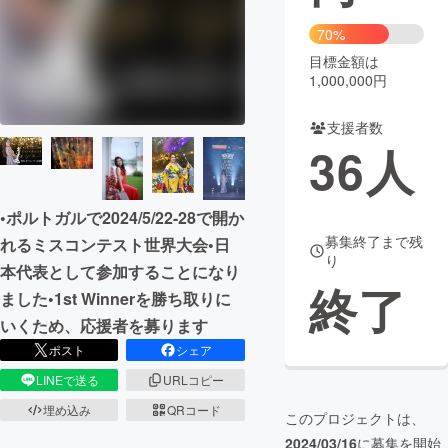
70%
まちづくり・地域活性化
目標金額は
1,000,000円
CAMPFIRE for Social Good
CAMPFIRE Creation
支援者数
CAMPFIREふるさと納税
machi-ya
コミュニティ
36
人
•ポルトガルで2024/5/22-28で開か
募集終了まで残
れるミスコンテスト世界大会•日
り
本代表として参加することになり
終了
ました•1st Winnerを勝ち取りに
いくため、応援者を募ります
ポスト
シェア
LINEで送る
URLコピー
埋め込み
QRコード
このプロジェクトは、
2024/03/16
に募集を開始