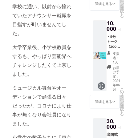
ー
るアク
ン
詳細を見る
学校に通い、以前から憧れ
を
セサ
選
択
リーや
す
ていたアナウンサー就職を
る
スト
10,
ラッ
目指すが叶いませんでし
プ、
000
円
ポーチ
た。
・5分
など小
トーク
物をラ
大学卒業後、小学校教員を
（zoom
ンダム
）チ
でお送
支援
するも、やっぱり芸能界へ
ケット
りしま
者：
※大会に
す。 少
1人
チャレンジしたくて上京し
ついて
しでも
お届
や、雑
旅の思
け予
ました。
談、質
い出が
定：
問、相
2024
シェア
年06
談etc,,,
できる
ミュージカル舞台やオー
こ
月
・実施
よう
の
リ
概要：5
ディションで頑張る日々
メッ
タ
ー
分×1回
セージ
ン
詳細を見る
を
だったが、コロナにより仕
（土日
を添え
選
択
祝時間
てお送
す
事が無くなり会社員になり
る
は相談
りしま
30,
にて決
す。 ※
ました。
定） ・
000
食品、
円
有効期
化粧品
出国式
限：
は含ま
小学生の教子たちに「東京