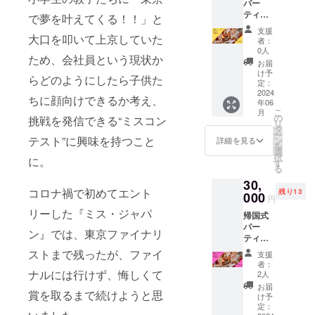
パー
2024年
れませ
ティー
6月〜
で夢を叶えてくる！！」と
ん。
参加応
2025年
支援
援チ
大口を叩いて上京していた
6月末ま
者：
ケット※
で ・受
0人
ため、会社員という現状か
お土産
講方
お届
付き ・
法：
け予
らどのようにしたら子供た
日時：
※オンラ
定：
2024年
2024
イン：
ちに顔向けできるか考え、
年06
5月16日
ZOOM
こ
月
（木曜
or
の
挑戦を発信できる“ミスコン
リ
日）
Google
タ
ー
19:00-
テスト”に興味を持つこと
meet等
ン
詳細を見る
を
21:00
選
択
に。
・場
す
る
所：新
30,
宿、恵
コロナ禍で初めてエント
残り13
比寿、
000
円
銀座あ
リーした『ミス・ジャパ
帰国式
たり
パー
（都
ン』では、東京ファイナリ
ティー
内）※会
参加応
場検討
ストまで残ったが、ファイ
支援
援チ
中 ・支
者：
ケット※
ナルには行けず、悔しくて
援者様
2人
お土産
の交通
お届
賞を取るまで続けようと思
付き ・
費や滞
け予
日時：
在費：
定：