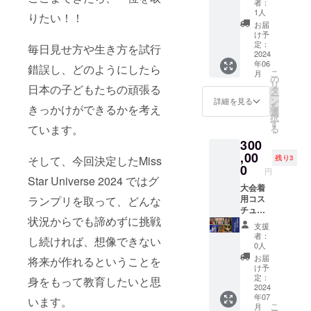
者：
※オンラ
弊社HP
様の交
1人
りたい！！
イン：
ロゴ等
通費や
お届
ZOOM
掲載、
滞在費
け予
等
ポルト
は各自
定：
毎日見せ方や生き方を試行
ガルお
2024
でご負
年06
菓子土
担くだ
錯誤し、どのようにしたら
こ
月
産 ・掲
さい。
の
リ
日本の子どもたちの頑張る
載期
・支援
タ
ー
間：主
者様と
ン
詳細を見る
を
きっかけができるかを考え
に2024
の連絡
選
択
年5月20
方法：
す
ています。
る
日から
詳細は
300
2024年
メール
5月27日
,00
で連絡
そして、今回決定したMiss
残り3
の大会
しま
0
円
期間中
す。
Star Universe 2024 ではグ
大会着
各
用コス
ランプリを取って、どんな
種メ
チュー
状況からでも諦めずに挑戦
ディア
ムプレ
支援
取材、
ゼント
者：
し続ければ、想像できない
ビュー
（大会
0人
ティー
中使用
お届
将来が作れるということを
キャン
の
け予
プ時に
ショー
定：
身をもって教育したいと思
使用 ※
トドレ
2024
年07
フラッ
ス、水
います。
こ
月
グを
着等）