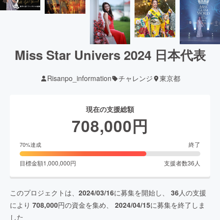
Miss Star Univers 2024 日本代表
Risanpo_information
チャレンジ
東京都
現在の支援総額
708,000
円
終了
70
%達成
目標金額
1,000,000
円
支援者数
36
人
このプロジェクトは、
2024/03/16
に募集を開始し、
36
人の支援
により
708,000
円の資金を集め、
2024/04/15
に募集を終了しま
した