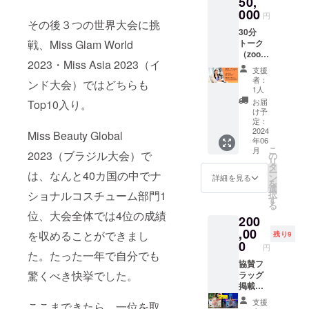
50,
・支援
・日
000
者様と
円
時：
その後３つの世界大会に挑
の連絡
30分
2024年
方法：
戦、Miss Glam World
トーク
5月16日
詳細は
（zoom
（木曜
メール
2023・Miss Asia 2023（イ
）チ
日）・
で連絡
支援
ケット
2024年
しま
者：
ンド大会）ではどちらも
※大会に
6月10日
す。
1人
ついて
（月曜
お届
Top10入り。
や、雑
日）各
け予
談、質
日
定：
問、相
2024
19:00-
Miss Beauty Global
年06
談etc,,,
21:00
こ
月
・実施
2023（ブラジル大会）で
・場
の
リ
概要：
所：新
タ
ー
は、なんと40カ国の中でナ
30分×1
宿、恵
ン
詳細を見る
を
回（土
比寿、
選
ショナルコスチューム部門1
択
日祝時
銀座あ
す
る
間は相
たり
位、大会全体では4位の成績
200
談にて
（都
決定）
,00
内）※会
を収めることができまし
残り9
・有効
場検討
0
円
期限：
た。たった一年で自分でも
中 ・支
2025年
協賛フ
援者様
驚くべき快挙でした。
6月末ま
ラッグ
の交通
で ・受
掲載、
費や滞
講方
お礼状
在費：
支援
ここまできたら、一位を取
法：
PDF、
支援者