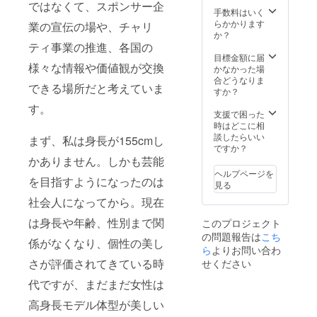
ではなくて、スポンサー企
なりま
のた
手数料はいく
す）
め、大
らかかります
業の宣伝の場や、チャリ
会終了
か？
時にご
ティ事業の推進、各国の
希望の
目標金額に届
様々な情報や価値観が交換
ものを
かなかった場
選んで
合どうなりま
できる場所だと考えていま
いただ
すか？
きま
す。
す。
支援で困った
時はどこに相
談したらいい
まず、私は身長が155cmし
ですか？
かありません。しかも芸能
ヘルプページを
を目指すようになったのは
見る
社会人になってから。現在
は身長や年齢、性別まで関
このプロジェクト
の問題報告は
こち
係がなくなり、個性の美し
ら
よりお問い合わ
さが評価されてきている時
せください
代ですが、まだまだ女性は
高身長モデル体型が美しい