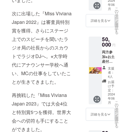
いました。
2024年
2024
支援者
年06
6月10日
様の交
こ
月
（月曜
通費や
の
次に出場した『Miss Viviana
リ
日）
滞在費
タ
ー
19:00-
は各自
ン
詳細を見る
Japan 2022』は審査員特別
を
21:00
でご負
選
択
・場
担くだ
賞を獲得。さらにステージ
す
る
所：新
さい。
50,
上でのスピーチを聞いたラ
宿、恵
・支援
比寿、
000
者様と
円
ジオ局の社長からのスカウ
銀座あ
の連絡
両方参
たり
方法：
トでラジオDJへ。※大学時
加※お土
（都
詳細は
産付き
内）※会
メール
代にアナウンサー学校へ通
出発
場検討
で連絡
支援
パー
中 ・支
しま
い、MCの仕事をしていたこ
者：
ティ＆
援者様
す。
4人
帰国
の交通
とが生きてきました。
お届
パー
費や滞
け予
ティー
在費：
定：
再挑戦した『Miss Viviana
両方の
2024
支援者
年06
応援チ
様の交
こ
月
Japan 2023』では大会4位
ケット
通費や
の
リ
です。
滞在費
タ
と特別賞5つを獲得。世界大
ー
※両方行
は各自
ン
詳細を見る
を
くと
でご負
選
会への切符も手にすること
択
60,000
担くだ
す
る
円が1万
さい。
ができました。
円引き