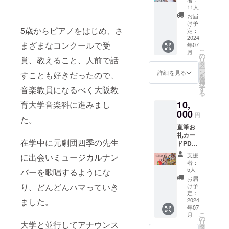
フォト
11人
お届
け予
5歳からピアノをはじめ、さ
定：
2024
まざまなコンクールで受
年07
こ
月
の
賞、教えること、人前で話
リ
タ
ー
ン
詳細を見る
すことも好きだったので、
を
選
択
音楽教員になるべく大阪教
す
る
10,
育大学音楽科に進みまし
000
円
た。
直筆お
礼カー
在学中に元劇団四季の先生
ドPDF
&サイン
支援
に出会いミュージカルナン
入り
者：
フォト
5人
バーを歌唱するようにな
＆ポル
お届
トガル
り、どんどんハマっていき
け予
大会記
定：
ました。
念品 ・
2024
年07
ポルト
こ
月
ガルで
の
リ
大学と並行してアナウンス
購入す
タ