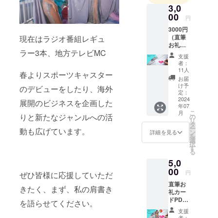
3,0
00
円
3000円
（直筆
現在はラジオ番組レギュ
お礼
ラー3本、地方テレビMC
カード
支援
PDF）
者：
11人
春よりスポーツキャスター
お届
け予
のデビューをしたり、海外
定：
2024
展開のビジネスを企画した
年07
こ
月
りと新たなジャンルへの活
の
リ
タ
ー
動も広げています。
ン
詳細を見る
を
選
択
す
る
5,0
00
円
ぜひ皆様に応援していただ
直筆お
きたく、まず、私の肩書き
礼カー
ドPDF
を語らせてください。
＆サイ
支援
ン入り
者：