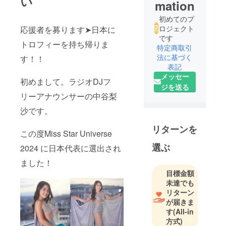
い
mation
初めてのプ
ロジェクト
応援者を募ります➤日本に
です
トロフィーを持ち帰りま
特定商取引
法に基づく
す！！
表記
メッセー
初めまして。ラジオDJフ
ジを送る
リーアナウンサーの中谷梨
沙です。
リターンを
この度Miss Star Universe
選ぶ
2024 に日本代表に選出され
ました！
目標金額
未達でも
リターン
が届きま
す
(All-in
方式)