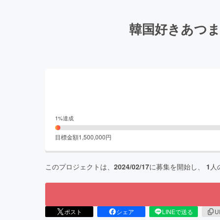
韓国好きあつま
1
%達成
目標金額
1,500,000
円
このプロジェクトは、
2024/02/17
に募集を開始し、
1
人
ポスト
シェア
LINEで送る
U