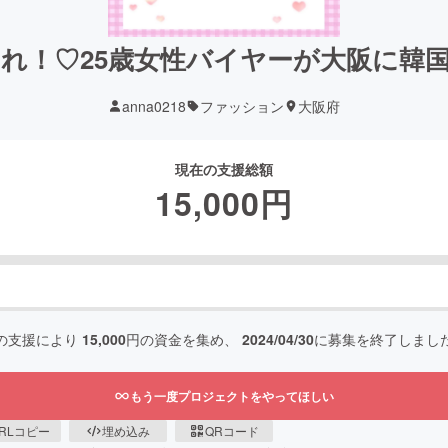
れ！♡25歳女性バイヤーが大阪に韓
anna0218
ファッション
大阪府
現在の支援総額
15,000
円
の支援により
15,000
円の資金を集め、
2024/04/30
に募集を終了しまし
もう一度プロジェクトをやってほしい
RLコピー
埋め込み
QRコード