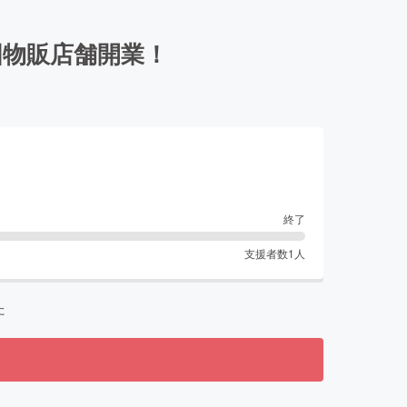
国物販店舗開業！
終了
支援者数
1
人
た