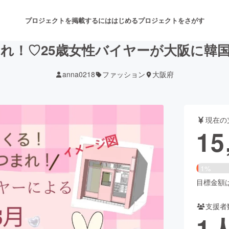
プロジェクトを掲載するには
はじめる
プロジェクトをさがす
れ！♡25歳女性バイヤーが大阪に韓
anna0218
ファッション
大阪府
注目のリターン
注目の新着プロジェクト
募集終了が近いプロジェクト
も
現在の
音楽
舞台・パフォーマンス
15
ゲーム・サービス開発
フード・飲食店
1%
書籍・雑誌出版
アニメ・漫画
目標金額は1
支援者
チャレンジ
ビューティー・ヘルスケ
1