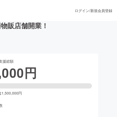
ログイン
/
新規会員登録
国物販店舗開業！
うすぐ公開されます
支援総額
プロダクト
,000
円
ファッション
スポーツ
,500,000円
数
ア
ソーシャルグッド
人