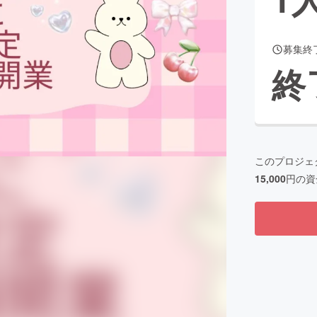
募集終
CAMPFIRE for Social Good
CAMPFIRE Creation
終
CAMPFIREふるさと納税
machi-ya
コミュニティ
このプロジェ
15,000
円の資