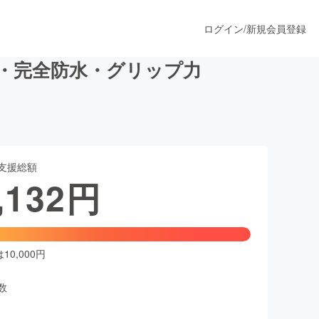
ログイン
/
新規会員登録
・完全防水・グリップ力
うすぐ公開されます
支援総額
プロダクト
,132
円
ファッション
スポーツ
0,000円
数
ア
ソーシャルグッド
人