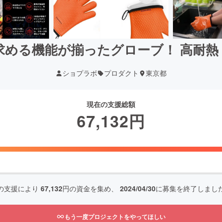
求める機能が揃ったグローブ！ 高耐熱
ショプラボ
プロダクト
東京都
現在の支援総額
67,132
円
の支援により
67,132
円の資金を集め、
2024/04/30
に募集を終了しまし
もう一度プロジェクトをやってほしい