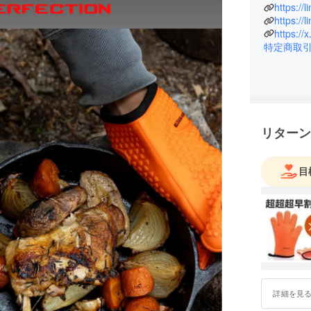
様の新商
https://
いし、自
https://
https:/
実績は70
特定商取
で3500
リターン
目
詳細を見