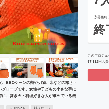
募集終
CAMPFIRE for Social Good
CAMPFIRE Creation
終
CAMPFIREふるさと納税
machi-ya
コミュニティ
このプロジェ
67,132
円の資
火、BBQシーンの熱や刃物、水などの寒さ・
いグローブです。女性や子どもの小さな手に
特に、焚き火・料理好きな人が求めている機
ピー
埋め込み
QRコード