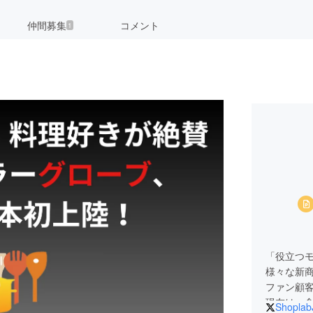
仲間募集
コメント
1
「役立つ
様々な新
ファン顧
現在は、食
Shoplab