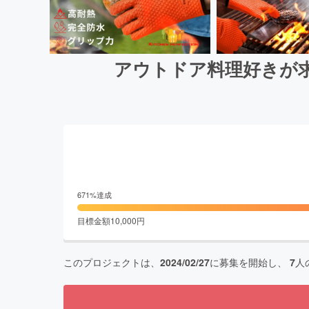
アウトドア料理好きが
671
%達成
目標金額
10,000
円
このプロジェクトは、
2024/02/27
に募集を開始し、
7
人