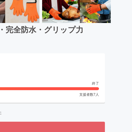
・完全防水・グリップ力
終了
支援者数
7
人
た