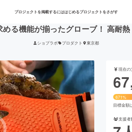
プロジェクトを掲載するには
はじめる
プロジェクトをさがす
求める機能が揃ったグローブ！ 高耐熱
ショプラボ
プロダクト
東京都
注目のリターン
注目の新着プロジェクト
募集終了が近いプロジェクト
も
現在の
音楽
舞台・パフォーマンス
67
ゲーム・サービス開発
フード・飲食店
671%
書籍・雑誌出版
アニメ・漫画
目標金額は1
支援者
チャレンジ
ビューティー・ヘルスケ
7