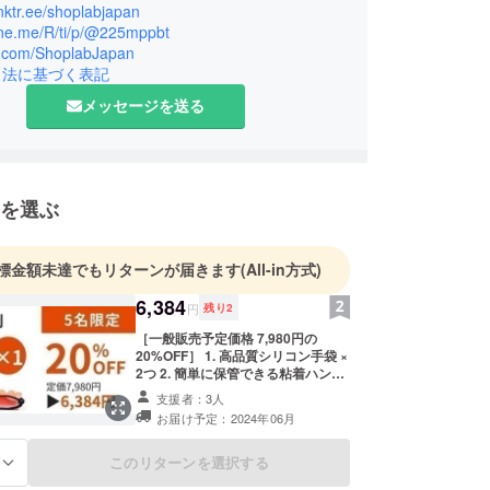
品・リブランディング商品マーケティングをお手伝
linktr.ee/shoplabjapan
社でも翻訳機ブランドを運営。
line.me/R/ti/p/@225mppbt
/x.com/ShoplabJapan
件以上、1プロジェクトあたりの支援総額は、最大
引法に基づく表記
万円達成したプロジェクトもあります。
メッセージを送る
を選ぶ
標金額未達でもリターンが届きます
(All-in方式)
6,384
円
残り
2
［一般販売予定価格 7,980円の
20%OFF］ 1. 高品質シリコン手袋 ×
2つ 2. 簡単に保管できる粘着ハン
ガー × 2つ 3. レシピ電子書籍 × 2つ
支援者：3人
※電子書籍1つ目は、野外グリル料理
お届け予定：2024年06月
のレシピが満載の「グリルからの素
晴らしい料理」、2つ目は好きな野
菜を使って創造的なおかずを作るの
このリターンを選択する
る
に役立つレシピ「ヘルシーサラダレ