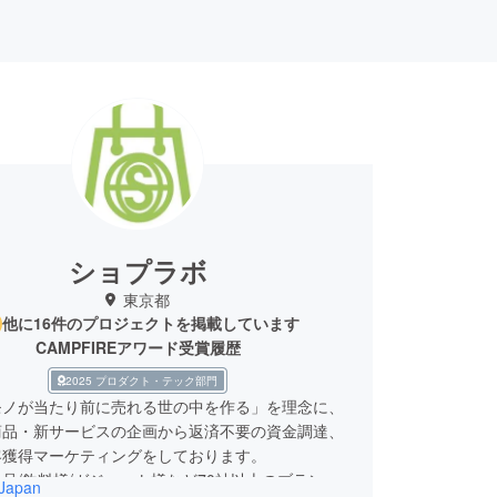
ショプラボ
東京都
他に16件のプロジェクトを掲載しています
CAMPFIREアワード受賞履歴
2025 プロダクト・テック部門
モノが当たり前に売れる世の中を作る」を理念に、
商品・新サービスの企画から返済不要の資金調達、
客獲得マーケティングをしております。
品/飲料様/ガジェット様など70社以上のブランド
Japan