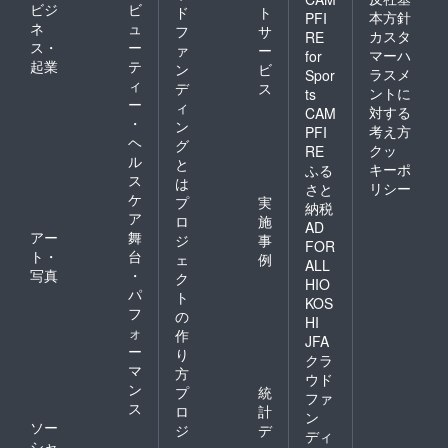
ビジ
ビ
ド
ト
本方針
PFI
ネ
ュ
フ
サ
カスタ
RE
ス・
ー
ァ
ー
マーハ
for
起業
テ
ン
ビ
ラスメ
Spor
ィ
デ
ス
ントに
ts
ー
ィ
対する
CAM
・
ン
考え方
PFI
ヘ
グ
クッ
RE
ル
と
キーポ
ふる
ス
は
リシー
さと
ケ
プ
実
納税
ア
ロ
施
AD
アー
舞
ジ
事
FOR
ト・
台
ェ
例
ALL
写真
・
ク
HIO
パ
ト
KOS
フ
の
HI
ォ
作
JFA
ー
り
クラ
マ
方
ウド
ン
プ
統
ファ
ス
ロ
計
ン
ソー
ジ
デ
ディ
シャ