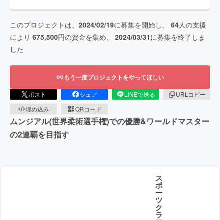
このプロジェクトは、
2024/02/19
に募集を開始し、
64
人の支援
により
675,500
円の資金を集め、
2024/03/31
に募集を終了しま
した
もう一度プロジェクトをやってほしい
ポスト
シェア
LINEで送る
URLコピー
埋め込み
QRコード
ムンジアル(世界柔術選手権)での優勝&ワールドマスター
の2連覇を目指す
ス
ポ
ー
ツ
ク
ラ