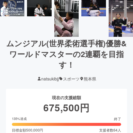
ムンジアル(世界柔術選手権)優勝&
ワールドマスターの2連覇を目指
す！
natsukibjj
スポーツ
熊本県
現在の支援総額
675,500
円
終了
135
%達成
目標金額
500,000
円
支援者数
64
人