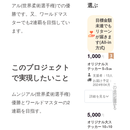
選ぶ
アル(世界柔術選手権)での優
勝です。又、ワールドマス
目標金額
ターでも2連覇を目指してい
未達でも
ます。
リターン
が届きま
す
(All-in
方式)
1,000
円
オリジナルス
このプロジェクト
テッカー 5×5㎝
で実現したいこと
支援者：13人
お届け予定：
こ
2024年04月
の
リ
タ
ムンジアル(世界柔術選手権)
ー
ン
詳細を見る
を
選
優勝とワールドマスターの2
択
す
る
連覇を目指す。
5,000
円
オリジナル大ス
テッカー 10×10