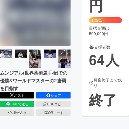
円
まちづくり・地域活性化
135%
目標金額は
CAMPFIRE for Social Good
CAMPFIRE Creation
500,000円
CAMPFIREふるさと納税
machi-ya
コミュニティ
支援者数
64
人
ムンジアル(世界柔術選手権)での
募集終了まで残
優勝&ワールドマスターの2連覇
り
を目指す
終了
ポスト
シェア
LINEで送る
URLコピー
埋め込み
QRコード