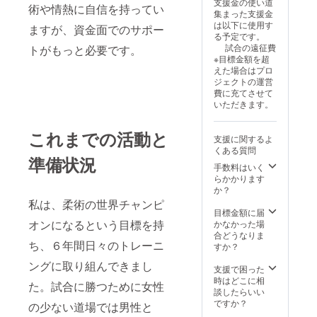
支援金の使い道
術や情熱に自信を持ってい
集まった支援金
は以下に使用す
ますが、資金面でのサポー
る予定です。
試合の遠征費
トがもっと必要です。
※目標金額を超
えた場合はプロ
ジェクトの運営
費に充てさせて
いただきます。
これまでの活動と
支援に関するよ
くある質問
準備状況
手数料はいく
らかかります
か？
私は、柔術の世界チャンピ
目標金額に届
オンになるという目標を持
かなかった場
合どうなりま
ち、６年間日々のトレーニ
すか？
ングに取り組んできまし
支援で困った
時はどこに相
た。試合に勝つために女性
談したらいい
ですか？
の少ない道場では男性と