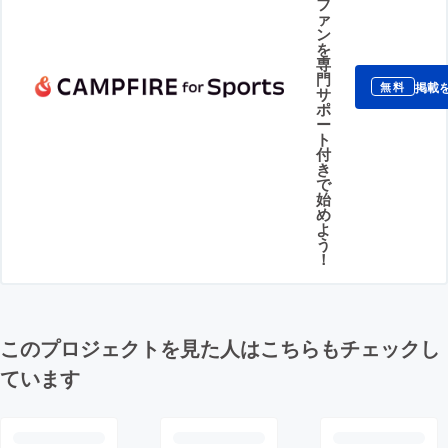
フ
ァ
ン
を
専
門
掲載
無料
サ
ポ
ー
ト
付
き
で
始
め
よ
う
！
このプロジェクトを見た人はこちらもチェックし
ています