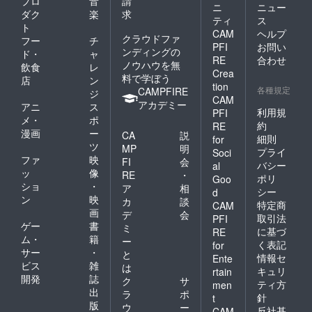
プロ
音
請
ニ
ニュー
ダク
楽
求
ティ
ス
ト
CAM
ヘルプ
クラウドファ
フー
チ
PFI
お問い
ンディングの
ド・
ャ
RE
合わせ
ノウハウを無
飲食
レ
Crea
料で学ぼう
店
ン
tion
各種規定
CAMPFIRE
ジ
CAM
アカデミー
アニ
ス
利用規
PFI
メ・
ポ
約
RE
漫画
ー
CA
説
細則
for
ツ
MP
明
プライ
Soci
ファ
映
FI
会
バシー
al
ッ
像
RE
・
ポリ
Goo
ショ
・
ア
相
シー
d
ン
映
カ
談
特定商
CAM
画
デ
会
取引法
PFI
ゲー
書
ミ
に基づ
RE
ム・
籍
ー
く表記
for
サー
・
と
情報セ
Ente
ビス
雑
は
キュリ
rtain
開発
誌
ク
サ
ティ方
men
出
ラ
ポ
針
t
版
ウ
ー
反社基
CAM