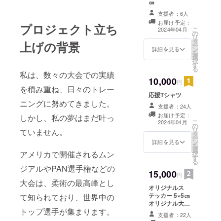
㎝
支援者：6人
お届け予定：
プロジェクト立ち
こ
2024年04月
の
リ
タ
上げの背景
ー
ン
詳細を見る
を
選
択
す
る
私は、数々の大会での実績
10,000
円
を積み重ね、日々のトレー
応援Tシャツ
ニングに努めてきました。
支援者：24人
お届け予定：
しかし、私の夢はまだ叶っ
こ
2024年04月
の
リ
ていません。
タ
ー
ン
詳細を見る
を
選
アメリカで開催されるムン
択
す
る
ジアルやPAN選手権などの
15,000
円
大会は、柔術の最高峰とし
オリジナルス
テッカー 5×5㎝
て知られており、世界中の
オリジナル大ス
トップ選手が集まります。
テッカー 10×10
支援者：22人
㎝ 応援Tシャツ