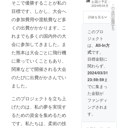
お届け予定：
そこで優勝することが私の
こ
2024年04月
の
リ
目標です。しかし、大会へ
タ
ー
ン
詳細を見る
の参加費用や渡航費など多
を
選
択
す
くの出費がかかります。こ
る
このプロ
れまでも多くの国内外の大
ジェクト
会に参加してきました。ま
は、
All-In方
式
です。
た熊本は大会ごとに飛行機
目標金額に
に乗っていくこともあり、
関わらず、
関東などで開催される大会
2024/03/31
のたびに出費がかさんでい
23:59:59
ま
ました。
でに集まっ
た金額が
このプロジェクトを立ち上
ファンディ
げたのは、私の夢を実現す
ングされま
す。
るための資金を集めるため
です。私たちは、柔術の技