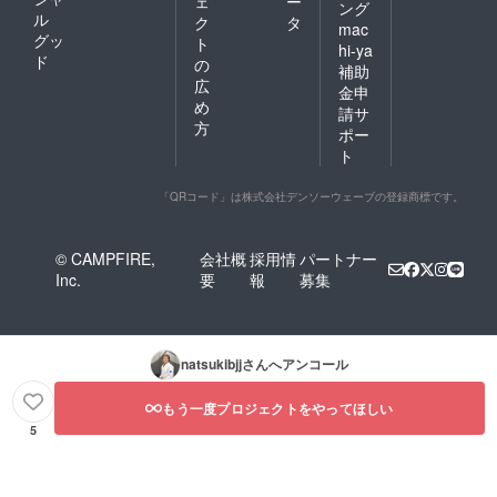
ェ
ー
ング
ル
ク
タ
mac
グッ
ト
hi-ya
ド
の
補助
広
金申
め
請サ
方
ポー
ト
「QRコード」は株式会社デンソーウェーブの登録商標です。
© CAMPFIRE,
会社概
採用情
パートナー
Inc.
要
報
募集
natsukibjj
さんへアンコール
もう一度プロジェクトをやってほしい
5