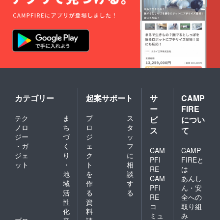
カテゴリー
起案サポート
サ
CAMP
ー
FIRE
テク
ま
プ
ス
ビ
につい
ノロ
ち
ロ
タ
ス
て
ジー
づ
ジ
ッ
・ガ
く
ェ
フ
CAM
CAMP
ジェ
り
ク
に
PFI
FIREと
ット
・
ト
相
RE
は
地
を
談
CAM
あんし
域
作
す
PFI
ん・安
活
る
る
RE
全への
性
資
コ
取り組
化
料
ミュ
み