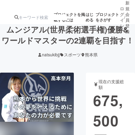
新
ロ
規
グ
会
プロジェクトを掲
はじ
プロジェクト
/
載するには
める
をさがす
イ
員
ン
登
ムンジアル(世界柔術選手権)優勝&
録
ワールドマスターの2連覇を目指す！
人気のプロ
注目のリ
注目の新着プロ
募集終了が近いプ
もうすぐ公開
natsukibjj
スポーツ
熊本県
ジェクト
ターン
ジェクト
ロジェクト
されます
アート・写真
音楽
現在の支援総
額
675,
テクノロジー・ガジェット
ゲーム・サ
500
映像・映画
書籍・雑誌
ビジネス・起業
チャレンジ