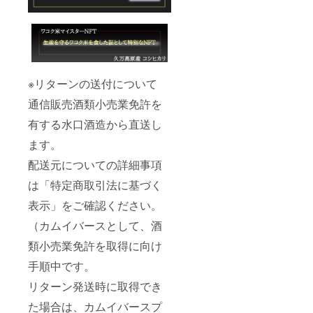
ザイン
（バジ
をイ
ル）デ
メージ
ザイン
し 国
をイ
民が共
メージ
創し生
し 国
産した
民が共
※リターンの送付について
一品 ※
創し生
カムイ
産した
通信販売酒類小売業免許を
バース
一品 ※
有する水口酒造から直送し
オリジ
カムイ
ナルお
バース
ます。
猪口
のヨミ
カムイ
様デザ
配送元についての詳細事項
バース
インの
のヨミ
お猪口
は「特定商取引法に基づく
様デザ
×１ 【1
インの
勺
表示」をご確認ください。
お猪口
（18ml
×１ 【1
）】 ※
（カムイバースとして、酒
勺
カムイ
類小売業免許を取得に向け
（18ml
先生サ
）】 ※
イン入
手順中です。
カムイ
りシリ
先生サ
アルNO
リターン発送時に取得でき
イン入
ボトル
りシリ
※砥部焼
た場合は、カムイバースプ
アルNO
酒器