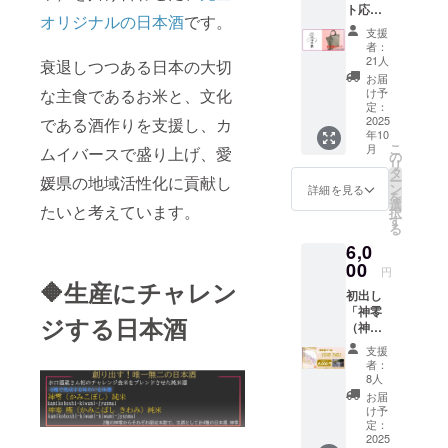
行っていま
ト応援
オリジナルの日本酒
です。
リター
す。
支援
ン！ 藤
者：
原カム
21人
衰退しつつある日本の大切
イ先生
お届
デザイ
な主食であるお米と、文化
け予
ンのプ
定：
ロジェ
2025
である酒作りを支援し、カ
年10
クトで
こ
月
ムイバースで盛り上げ、愛
生み出
の
リ
される
タ
媛県の地域活性化に貢献し
ー
久万高
ン
詳細を見る
を
原ワコ
選
たいと考えています。
択
ク米の
す
る
袋を利
6,0
用して
制作す
00
円
るBAG
🔶生産にチャレン
初出し
久万高
「神零
原町観
ジする日本酒
（神こ
光協会
ぼし）
さんと
支援
純米」
一緒に
者：
通常ラ
プロ
8人
ベル
ジェク
お届
720ml
トを盛
け予
を1本 ※
り上げ
定：
藤原カ
2025
る！ 制