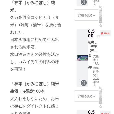
年03
「神零（かみこぼし）純
ムイ制
作を久
こ
月
作オリ
万高原
の
リ
米」
ジナル
町観光
タ
ー
ラベル
協会さ
ン
詳細を見る
久万高原産コシヒカリ（食
を
（通常
んにご
選
択
版） ※
協力い
す
米）+雄町（酒米）を掛け合
る
発送送
ただい
6,5
料と消
たお品
わせた、
残り89
費税が
00
になり
円
含まれ
日本酒市場に初めて生み出
ます
初出し
ており
される純米酒。
「神零
ます カ
（神こ
ムイ
水口酒造さんの経験を活か
ぼし）
バース
支援
純米 」
に登場
者：
し、カムイ先生の好みの味
カムイ
するお
11人
バース
酒「神
お届
を再現！
バー
零（神
け予
ジョン
こぼ
定：
ラベル
2025
し）」
年03
720ml
「神零（かみこぼし）純米
を 藤原
こ
月
を1本 ※
カムイ
の
リ
生酒 」
※限定100本
発送送
先生が
タ
ー
料と消
監修
ン
詳細を見る
火入れをしないため、お米
を
費税が
し、味
選
択
含まれ
を創り
す
の存在をダイレクトに感じ
る
ており
出した
6,5
ます カ
オリジ
られるお酒。