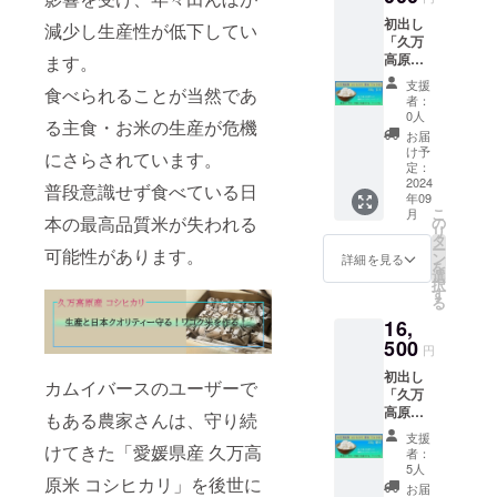
たしま
ルに表
するお
典：期
（カム
ルNO入
す ※初
記され
初出し
酒「神
減少し生産性が低下してい
間中保
イバー
り
回生産
ます。
「久万
零（神
有者
スバー
※100本
販売口
商品開
高原
ます。
こぼ
は、神
ジョン
1～10の
数完売
封前に
産 コ
し）」
零リ
ラベ
特別NO
支援
食べられることが当然であ
また
は必ず
シヒカ
を 藤原
ピート
ル）
者：
を除く
は、25
お届け
リ 新米
カムイ
購入
0人
限定100
ランダ
る主食・お米の生産が危機
年度12
のリ
カムイ
先生が
10%割
本のみ
お届
ムシリ
月31日
ターン
米 30Kg
監修
引優待
け予
の特別
にさらされています。
アル ※
注文分
に貼付
玄米」
し、味
定：
※ご支
イラス
購入の
までの
された
※藤原カ
2024
を創り
援が複
普段意識せず食べている日
ト！
証
期間中
年09
ラベル
ムイ制
出した
数点頂
※100本
NFT・
こ
月
に限る
や注意
作オリ
本の最高品質米が失われる
純米酒
の
いた場
限定の
スタン
リ
※NFTを
書きを
ジナル
を水口
タ
合、
シリア
ダード
ー
保有し
可能性があります。
ご確認
ラベル
さんの
ン
NFT保
詳細を見る
ルNO入
神零
を
ている
くださ
（通常
製造法
選
有特典
り
極（神
択
ことが
い。」
版） ※
「つる
す
最上位
※100本
こぼし
る
条件と
発送送
し雫」
の特典
1～10の
きわ
なりま
16,
料と消
で更に
割引を
特別NO
み）純
す ※カ
費税が
500
洗礼し
対象と
を除く
円
米をイ
ムイ
含まれ
た味わ
させて
ランダ
メージ
バース
初出し
ており
いに！
頂きま
カムイバースのユーザーで
ムシリ
した
神零オ
「久万
ます オ
火入れ
す
アル ※
NFT、
リジナ
高原
リジナ
をおこ
もある農家さんは、守り続
NFT自
購入の
購入の
ルグッ
産 コ
ルブラ
なわ
体はそ
証
支援
証
ズ カ
シヒカ
けてきた「愛媛県産 久万高
ンド米
ず、お
れぞれ
者：
NFT・
NFT保
ムイ
リ 新米
として
酒本来
5人
に応じ
スタン
有特
原米 コシヒカリ」を後世に
バース
カムイ
その存
のお米
た枚数
お届
ダード
典：期