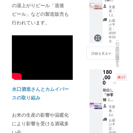
NFT
ベルに
ボトリ
ラベル
保有し
キャラ
の湯上がりビール「道後
を 藤原
ぼし）
保有特
表記さ
ングさ
支援
や注意
ている
クター
カムイ
純米 生
典：期
れま
者：
れた貴
書きを
ことが
ビール」などの製造販売も
（バジ
先生が
酒」特
間中保
す。 商
1人
重な100
ご確認
条件と
ル）デ
監修
別シリ
有者
品開封
お届
本1～10
行われています。
くださ
なりま
ザイン
し、味
アル版
は、神
前には
け予
の特別
い。」
す ※カ
をイ
を創り
ラベル
零リ
定：
必ずお
NOを除
ムイ
メージ
出した
720ml
2025
ピート
届けの
くラン
バース
し 国
年03
純米酒
を1本
購入
リター
ダムシ
こ
神零オ
月
民が共
を水口
火入れ
10%割
の
ンに貼
リアル
リ
リジナ
創し生
さんの
をおこ
引優待
タ
付され
※購入の
ー
ルグッ
産した
製造法
なわ
※ご支
ン
たラベ
詳細を見る
証
を
ズ カ
一品
「つる
ず、お
援が複
選
ルや注
NFT・
択
ムイ
「原材
し雫」
酒本来
数点頂
す
意書き
スタン
る
バース
料及び
で更に
のお米
いた場
をご確
ダード
キャラ
添加物
180
洗礼し
の味わ
合、
認くだ
NFT
クター
等の食
た味わ
いをダ
,00
NFT保
さ
残り7
保有特
（バジ
品表示
いに！
イレク
有特典
0
い。」
典：期
円
ル）デ
はお届
火入れ
トにお
最上位
間中保
水口酒造さんとカムイバー
ザイン
け商品
をおこ
届けで
初出し
の特典
有者
をイ
のラベ
なわ
きる
「神零
割引を
スの取り組み
は、神
メージ
ルに表
ず、お
「生
極（神
対象と
零リ
し 国
記され
酒本来
酒」で
こぼ
させて
ピート
支援
民が共
ます。
のお米
す ※発
し）純
頂きま
者：
購入
創し生
商品開
の味わ
送送料
米」特
お米の生産の影響や温暖化
す
3人
10%割
産した
封前に
いをダ
と消費
別シリ
NFT自
お届
引優待
一品
により影響を受ける酒蔵多
は必ず
イレク
税が含
アル版
体はそ
け予
※ご支
「原材
お届け
トにお
まれて
ラベル
れぞれ
定：
援が複
い今、
料及び
のリ
届けで
おりま
720ml
2025