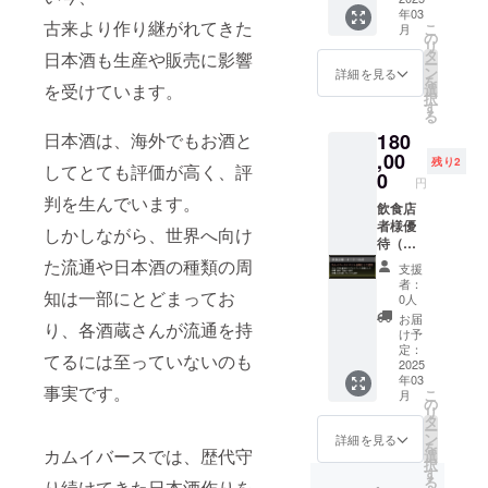
に応じ
数点頂
添加物
ターン
年03
きる
す カム
を1本
た枚数
古来より作り継がれてきた
いた場
こ
等の食
月
に貼付
「生
イバー
カムイ
配布い
の
合、
リ
品表示
された
酒」で
スに登
バース
たしま
タ
日本酒も生産や販売に影響
NFT保
ー
はお届
ラベル
す オリ
場する
に登場
す ※
ン
詳細を見る
有特典
を
け商品
や注意
ジナル
お酒
するお
を受けています。
セット
選
最上位
択
のラベ
書きを
ブラン
「神零
酒「神
注文の
す
の特典
る
ルに表
ご確認
ド酒と
（神こ
零 極
場合、
割引を
記され
くださ
日本酒は、海外でもお酒と
180
してリ
ぼ
（神こ
対象
対象と
ます。
い。」
アル再
し）」
ぼし き
,00
NFT1枚
残り2
させて
してとても評価が高く、評
商品開
現 ※藤
が出来
わ
とさせ
0
頂きま
円
封前に
原カム
上がっ
み）」
てただ
す
判を生んでいます。
は必ず
イ制作
て 最初
が出来
飲食店
きます
NFT自
お届け
オリジ
にボト
上がっ
者様優
※初回生
しかしながら、世界へ向け
体はそ
のリ
ナルラ
リング
て 最初
待（神
産販売
れぞれ
ターン
ベル
される
にボト
零 純
口数完
た流通や日本酒の種類の周
に応じ
支援
に貼付
（生酒
100本の
リング
米・通
売また
者：
た枚数
された
知は一部にとどまってお
極）
みのシ
される
常ラベ
は、25
0人
配布い
ラベル
限定100
リアル
100本の
ル） 神
年度12
お届
たしま
や注意
り、各酒蔵さんが流通を持
本のみ
NO入り
みのシ
零 純
月31日
け予
す ※
書きを
の特別
ボトル
リアル
米・通
注文分
定：
セット
てるには至っていないのも
ご確認
イラス
藤原カ
NO入り
常ラベ
2025
までの
注文の
くださ
年03
ト！
ムイ先
ボトル
ル
期間中
事実です。
場合、
こ
い。」
月
※100本
生が監
藤原カ
720ml
に限る
の
対象
リ
限定の
修し、
ムイ先
50本
※NFTを
タ
NFT1枚
ー
シリア
味を創
生が監
カムイ
保有し
ン
詳細を見る
とさせ
を
ルNO入
り出し
修し、
バース
カムイバースでは、歴代守
ている
選
てただ
択
り ※
た。初
味を創
のリア
ことが
す
きます
る
り続けてきた日本酒作りを
初めに
の日本
り出し
ルイベ