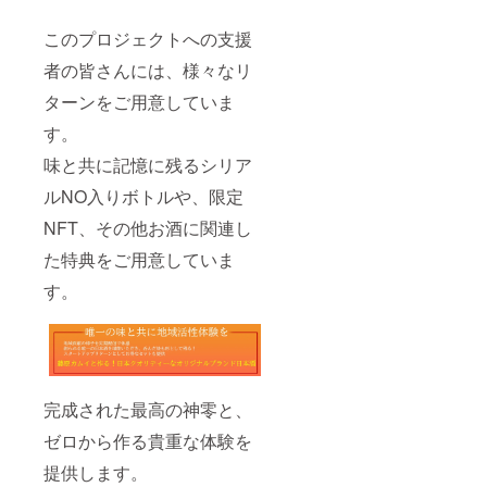
のラベ
ピート
は、神
ルに表
購入
零リ
このプロジェクトへの支援
記され
15%割
ピート
者の皆さんには、様々なリ
ます。
引優待
購入
商品開
※ご支
15%割
ターンをご用意していま
封前に
援が複
引優待
は必ず
数点頂
※ご支
す。
お届け
いた場
援が複
のリ
合、
数点頂
味と共に記憶に残るシリア
ターン
NFT保
いた場
に貼付
有特典
合、
ルNO入りボトルや、限定
された
最上位
NFT保
NFT、その他お酒に関連し
ラベル
の特典
有特典
や注意
割引を
最上位
た特典をご用意していま
書きを
対象と
の特典
ご確認
させて
割引を
す。
くださ
頂きま
対象と
い。」
す
させて
NFT自
頂きま
体はそ
す
れぞれ
NFT自
に応じ
体はそ
た枚数
れぞれ
完成された最高の神零と、
配布い
に応じ
たしま
た枚数
ゼロから作る貴重な体験を
す ※初
配布い
回生産
たしま
提供します。
販売口
す ※初