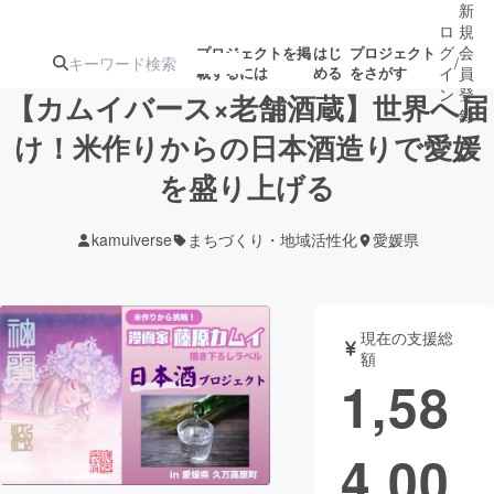
新
ロ
規
グ
会
プロジェクトを掲
はじ
プロジェクト
/
載するには
める
をさがす
イ
員
ン
登
【カムイバース×老舗酒蔵】世界へ届
録
け！米作りからの日本酒造りで愛媛
を盛り上げる
人気のプロ
注目のリ
注目の新着プロ
募集終了が近いプ
もうすぐ公開
ジェクト
ターン
ジェクト
ロジェクト
されます
kamuiverse
まちづくり・地域活性化
愛媛県
アート・写真
音楽
現在の支援総
テクノロジー・ガジェット
ゲーム・サ
額
1,58
映像・映画
書籍・雑誌
4,00
ビジネス・起業
チャレンジ