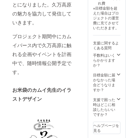
に貼付
（バジ
れ費
とになりました。久万高原
典：期
ます リ
たお品
催で行
された
ル）デ
※目標金額を超
間中保
ターン
となり
われる
ラベル
ザイン
の魅力を協力して発信して
えた場合はプロ
有者
詳細 ※
ます リ
オフ会
や注意
をイ
ジェクトの運営
は、神
藤原カ
ターン
カムイ
書きを
いきます。
メージ
費に充てさせて
零リ
ムイ制
詳細 ※
先生と
ご確認
し 国
いただきます。
ピート
作オリ
藤原カ
の企画
くださ
民が共
購入
ジナル
ムイ制
イベン
い。」
プロジェクト期間中にカム
創し生
10%割
ラベル
作オリ
ト
産した
支援に関するよ
引優待
（特別
ジナル
NFT、
イバース内で久万高原に触
一品
くある質問
※ご支
シリア
ラベル
購入の
「原材
れる企画やイベントを計画
援が複
ル版ラ
（特別
証（10
手数料はいく
料及び
数点頂
ベル）
シリア
枚のみ
らかかります
添加物
中で、随時情報公開予定で
いた場
特別
ル版ラ
の特
か？
等の食
合、
シリア
ベル）
別）
す。
品表示
NFT保
ル(No.1
特別
神零リ
目標金額に届
はお届
有特典
～10)限
シリア
ピート
かなかった場
け商品
最上位
定 ・初
ル(No.1
購入
合どうなりま
のラベ
の特典
めに創
～10)限
15%割
お米袋のカムイ先生のイラ
すか？
ルに表
割引を
られ
定 ・砥
引優待
記され
ストデザイン
対象と
た。神
部焼に
※初回生
支援で困った
ます。
させて
零（神
創られ
産販売
時はどこに相
商品開
頂きま
こぼ
た。神
口数完
談したらいい
封前に
す
し）100
零（神
売また
ですか？
は必ず
NFT自
本のみ
こぼ
は、25
お届け
体はそ
の貴重
し）100
年度12
ヘルプページを
のリ
れぞれ
なボト
本のみ
月31日
見る
ターン
に応じ
リング
の貴重
注文分
に貼付
た枚数
・※藤原
なボト
までの