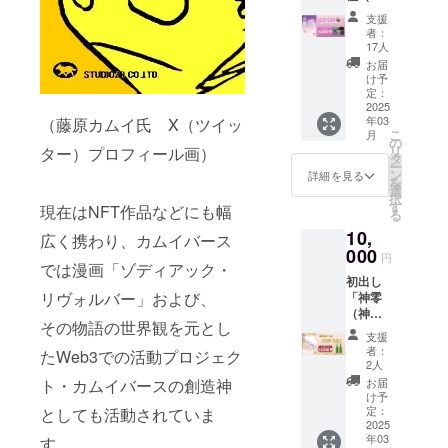
前には
初めに
頂きま
前には
こぼし
零（神
カムイ
必ずお
ボトリ
支援
す
必ずお
きわ
こぼ
米をイ
届けの
者：
ングさ
NFT自
届けの
み）純
し）」
メージ
17人
リター
れた貴
体はそ
リター
米」カ
を 藤原
した
ンに貼
お届
重な100
れぞれ
ンに貼
ムイ
カムイ
NFT、
け予
付され
本1～10
に応じ
付され
バース
先生が
定：
購入の
たラベ
の特別
た枚数
たラベ
バー
2025
監修
証 「原
ルや注
NOを除
配布い
ルや注
年03
（藤原カムイ氏 X（ツイッ
ジョン
し、味
材料及
意書き
くラン
たしま
こ
意書き
月
ラベル
を創り
の
び添加
をご確
ダムシ
す ※初
リ
ター）プロフィール画）
をご確
720ml
出した
タ
物等の
認くだ
リアル
回生産
ー
認くだ
を1本 ※
純米酒
ン
食品表
詳細を見る
さ
※購入の
販売口
を
さ
発送送
を水口
選
示はお
い。」
証
数完売
択
い。」
料と消
さんの
す
届け商
現在はNFT作品などにも幅
NFT・
また
る
費税が
製造法
品のラ
スタン
は、25
10,
含まれ
「つる
広く携わり、カムイバース
ベルに
ダード
年度12
ており
000
し雫」
表記さ
円
神零
月31日
では漫画「ゾディアック・
ます カ
で更に
れま
（神こ
注文分
初出し
ムイ
洗礼し
す。 商
ぼし）
までの
リヴォルバー」および、
「神零
バース
た味わ
品開封
純米を
期間中
（神こ
に登場
いに！
前には
イメー
その物語の世界観を元とし
に限る
ぼし）
するお
火入れ
必ずお
支援
ジし
※NFTを
純米」
酒「神
をおこ
届けの
者：
たWeb3での活動プロジェク
た、購
保有し
通常ラ
零（神
なわ
2人
リター
入の証
ている
ベル
こぼ
ず、お
ト・カムイバースの創造神
ンに貼
お届
NFT
ことが
720ml
し）」
酒本来
け予
付され
NFT保
条件と
を2本
を 藤原
定：
としても活動されていま
のお米
たラベ
有特
なりま
カムイ
2025
カムイ
の味わ
ルや注
典：期
す ※カ
年03
す。
バース
先生が
いをダ
意書き