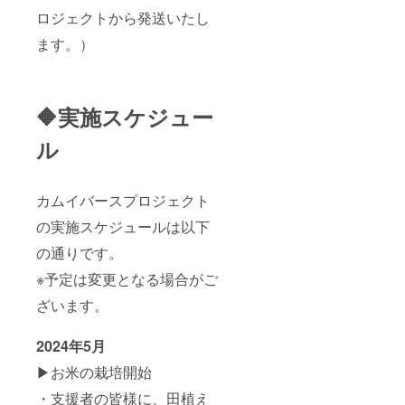
ボトル
愛媛県
ロジェクトから発送いたし
※砥部焼
の砥部
ます。）
酒器
焼の酒
愛媛県
器で神
の砥部
零（神
焼の酒
こぼ
器で神
し）表
🔶実施スケジュー
零（神
現して
こぼ
形とし
ル
し）表
て残す
現して
藤原カ
形とし
ムイデ
て残す
ザイン
カムイバースプロジェクト
藤原カ
砥部焼
ムイデ
ボトル
の実施スケジュールは以下
ザイン
「原材
砥部焼
料及び
の通りです。
ボトル
添加物
「原材
等の食
※予定は変更となる場合がご
料及び
品表示
ざいます。
添加物
はお届
等の食
け商品
品表示
のラベ
2024年5月
はお届
ルに表
け商品
記され
▶︎お米の栽培開始
のラベ
ます。
ルに表
商品開
・支援者の皆様に、田植え
記され
封前に