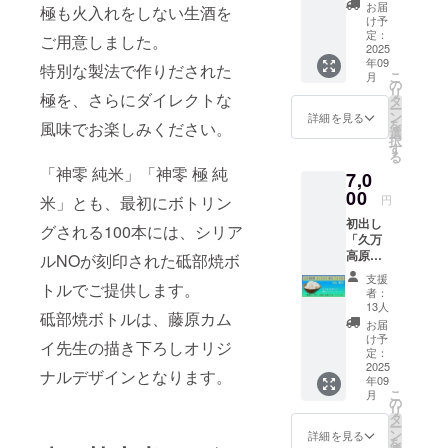
カムイ
するお
酒」で
ピート
お届
極も火入れをしない生酒を
米 10Kg
酒「神
す オリ
け予
購入 5%
玄米」
零（神
定：
ジナル
ご用意しました。
割引優
※藤原カ
2025
こぼ
ブラン
待 ※
年09
ムイ制
し）」
特別な製法で作りだされた
ド酒と
ご支援
こ
月
作オリ
を 藤原
の
してリ
が複数
リ
極を、さらにダイレクトな
ジナル
カムイ
タ
アル再
点頂い
ー
ラベル
先生が
ン
現 リ
詳細を見る
た場
を
風味でお楽しみください。
（通常
監修
選
ターン
合、
択
版） ※
し、味
す
詳細 ※
NFT保
る
発送送
を創り
藤原カ
有特典
「神零 純米」「神零 極 純
7,0
料と消
出した
ムイ制
最上位
費税が
00
火入れ
作 カム
の特典
米」とも、最初にボトリン
円
含まれ
をおこ
イバー
割引を
初出し
ており
なわ
グされる100本には、シリア
スバー
対象と
「久万
ます オ
ず、お
ジョン
させて
高原
リジナ
ルNOが刻印された砥部焼ボ
酒本来
オリジ
頂きま
産 コ
ルブラ
のお米
ナルラ
す
支援
トルでご提供します。
シヒカ
ンド米
の味わ
ベル ※
者：
NFT自
リ 新米
として
いをダ
13人
購入の
体はそ
砥部焼ボトルは、藤原カム
カムイ
その存
イレク
証
お届
れぞれ
米 10Kg
在が危
トにお
け予
NFT・
に応じ
イ先生の描き下ろしオリジ
精米」
惧され
定：
届けで
スタン
た枚数
※藤原カ
2025
る愛媛
きる
ダード
ナルデザインとなります。
配布い
年09
ムイ制
県 久万
「生
神零
たしま
こ
月
作オリ
高原
の
酒」で
（神こ
す ※初
リ
ジナル
産 コ
タ
す オリ
ぼし）
回生産
ー
ラベル
シヒカ
ン
ジナル
詳細を見る
純米を
販売口
を
（通常