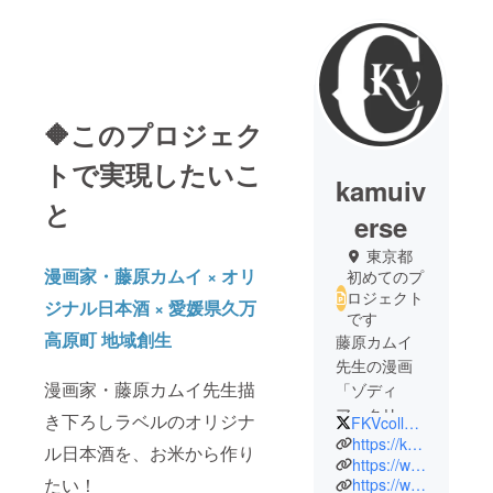
🔶このプロジェク
トで実現したいこ
kamuiv
と
erse
東京都
漫画家・藤原カムイ × オリ
初めてのプ
ロジェクト
ジナル日本酒 × 愛媛県久万
です
高原町 地域創生
藤原カムイ
先生の漫画
漫画家・藤原カムイ先生描
「ゾディ
アックリボ
き下ろしラベルのオリジナ
FKVcollective
ルバー」の
https://kamuiverse.com/
ル日本酒を、お米から作り
世界観を元
https://www.notion.so/kamuiverse/3fbacb20f2b04a25ad1404a49305d6be
たい！
https://www.youtube.com/@kamuinotami
に仮想上に