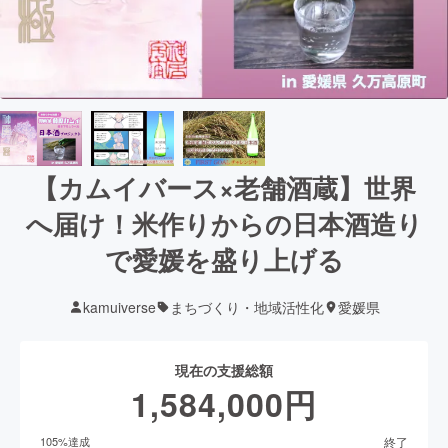
【カムイバース×老舗酒蔵】世界
へ届け！米作りからの日本酒造り
で愛媛を盛り上げる
kamuiverse
まちづくり・地域活性化
愛媛県
現在の支援総額
1,584,000
円
終了
105
%達成