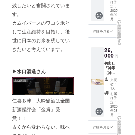
キャラ
米 30Kg
在が危
の味わ
け予
配布い
神零
間中保
残したいと奮闘されていま
クター
精米」
惧され
定：
いをダ
たしま
極（神
有者
（バジ
※藤原カ
2025
る愛媛
イレク
す ※
こぼし
す。
は、神
年09
ル）デ
ムイ制
県 久万
トにお
セット
きわ
零リ
こ
月
ザイン
作オリ
高原
の
届けで
カムイバースのワコク米と
注文の
み）純
ピート
リ
をイ
ジナル
産 コ
タ
きる
場合、
米をイ
購入
ー
メージ
ラベル
シヒカ
して生産維持を目指し、後
ン
「生
詳細を見る
対象
メージ
10%割
を
し 国
（通常
リをカ
選
酒」で
NFT1枚
した
引優待
択
世に日本のお米を残してい
民が共
版） ※
ムイ米
す
す オリ
とさせ
NFT、
※ご支
る
創し生
発送送
として
ジナル
てただ
購入の
援が複
きたいと考えています。
26,
産した
料と消
リター
ブラン
きます
証
数点頂
一品
費税が
000
ン詳細
ド酒と
※初回生
円
NFT保
いた場
「原材
含まれ
※カムイ
してリ
産販売
有特
合、
初出し
料及び
ており
米マイ
アル再
口数完
典：期
NFT保
「神零
添加物
ます オ
スター
現 ※藤
売また
▶︎水口酒造
さん
間中保
有特典
（神こ
等の食
リジナ
NFT
原カム
は、25
有者
最上位
ぼし）
品表示
ルブラ
カムイ
イ制作
年度12
支援
は、神
の特典
純米」
はお届
ンド米
米をイ
オリジ
者：
月31日
零リ
割引を
通常ラ
け商品
として
メージ
1人
ナルラ
注文分
ピート
対象と
ベル
のラベ
その存
した
ベル(生
お届
までの
購入
させて
720ml
ルに表
在が危
NFT、
け予
酒 極ラ
期間中
仁喜多津 大吟醸酒は全国
10%割
頂きま
を6本 ※
記され
惧され
定：
購入の
ベル）
に限る
引優待
す
発送送
2025
ます。
る愛媛
証 ※米
限定100
新酒鑑評会「金賞」受
※NFTを
※ご支
NFT自
年03
料と消
商品開
県 久万
袋をリ
本の中
保有し
援が複
こ
体はそ
月
費税が
封前に
高原
の
賞！！
メイク
の１
ている
数点頂
リ
れぞれ
含まれ
は必ず
産 コ
タ
した。
本！ オ
ことが
いた場
ー
に応じ
ており
古くから変わらない、味へ
お届け
シヒカ
ン
カムイ
詳細を見る
リジナ
条件と
合、
を
た枚数
ます カ
のリ
リをカ
選
米バッ
ルブラ
なりま
NFT保
択
配布い