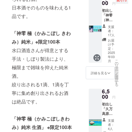
残り73
ムイ
00
ナルブ
円
バース
日本酒そのものを味わえる1
ランド
初出し
に登場
酒とし
「神零
品です。
するお
てリア
（神こ
酒「神
ル再現
ぼし）
零（神
リター
支援
純米 生
こぼ
ン詳細
者：
「神零 極（かみこぼし きわ
酒」カ
し）」
※購入の
17人
ムイ
を 藤原
証
お届
み）純米」※限定100本
バース
カムイ
NFT・
け予
バー
先生が
定：
ノーマ
水口酒造さんが得意とする
ジョン
2025
監修
ル 神
年03
ラベル
手法・しぼり製法により、
し、味
零（神
こ
月
720ml
を創り
の
こぼ
リ
極限まで雑味を抑えた純米
シリア
出した
タ
し）純
ー
ルナン
火入れ
ン
米をイ
詳細を見る
を
酒。
バリン
をおこ
選
メージ
択
グボト
なわ
す
した
絞り出される1滴、1滴を丁
る
ルを1本
ず、お
NFT、
6,5
※発送送
酒本来
購入の
寧に集め創り出されるお酒
料と消
00
のお米
証
円
費税が
の味わ
は絶品です。
NFT保
初出し
含まれ
いをダ
有特
「久万
ており
イレク
典：期
高原
ます カ
トにお
間中保
「神零 極（かみこぼしきわ
産 コ
ムイ
届けで
有者
支援
シヒカ
バース
きる
は、神
者：
み）純米 生酒」 ※限定100本
リ 新米
に登場
「生
4人
零リ