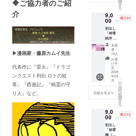
🔶ご協力者のご紹
リをカ
選
ブラン
イメー
数完売
択
版） ※
ムイ米
す
ド酒と
ジした
また
る
発送送
として
してリ
介
NFT、
は、25
9,0
料と消
リター
アル再
購入の
年度12
残り34
費税が
00
ン詳細
現 リ
証
円
月31日
含まれ
※カムイ
ターン
NFT保
注文分
初出し
ており
米マイ
詳細 ※
有特
までの
「神零
ます オ
スター
藤原カ
典：期
期間中
純米 生
リジナ
NFT
ムイ制
間中保
に限る
酒 極
ルブラ
カムイ
作オリ
有者
支援
※NFTを
（神こ
ンド米
米をイ
ジナル
者：
は、神
保有し
▶︎漫画家・藤原カムイ先生
ぼし き
として
メージ
16人
ラベル
零リ
ている
わ
その存
した
（カム
お届
ピート
ことが
み）」
在が危
NFT、
け予
イバー
購入
条件と
代表作に『雷火』『ドラゴ
通常ラ
惧され
定：
購入の
スバー
10%割
なりま
ベル
2025
る愛媛
証 「原
ジョン
引優待
ンクエスト列伝 ロトの紋
す 「原
年03
720ml
県 久万
材料及
ラベ
※ご支
材料及
こ
月
を1本 ※
高原
の
び添加
章』『西遊記』『精霊の守
ル）
援が複
び添加
リ
発送送
産 コ
タ
物等の
限定100
数点頂
物等の
ー
料と消
シヒカ
り人』など。
ン
食品表
詳細を見る
本のみ
いた場
食品表
を
費税が
リをカ
選
示はお
の特別
合、
示はお
択
含まれ
ムイ米
す
届け商
イラス
NFT保
届け商
る
ており
として
品のラ
ト！
有特典
品のラ
9,0
ます カ
リター
ベルに
※100本
最上位
ベルに
残り73
ムイ
00
ン詳細
表記さ
限定の
円
の特典
表記さ
バース
※カムイ
れま
シリア
割引を
れま
初出し
に登場
米マイ
す。 商
ルNO入
対象と
す。 商
「神零
するお
スター
品開封
り ※
させて
品開封
極（神
酒「神
NFT