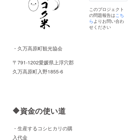
された
配布い
カムイ
リング
期間中
ラベル
このプロジェクト
たしま
制作オ
・※藤原
に限る
や注意
の問題報告は
す ※
リジナ
カムイ
※NFT
こち
書きを
セット
ルラベ
制作オ
NFTを
ら
よりお問い合わ
ご確認
注文の
ル（カ
リジナ
保有し
せください
くださ
場合、
ムイ
ルラベ
ている
い。」
対象
バース
ル（カ
ことが
NFT1枚
バー
ムイ
条件と
とさせ
ジョン
バース
なりま
・久万高原町観光協会
てただ
ラベ
バー
す 参加
きます
ル）
ジョン
イベン
※初回生
限定100
ラベ
トに合
〒791-1202愛媛県上浮穴郡
産販売
本のみ
ル）
わせた
口数完
の特別
限
隻数で
久万高原町入野1855-6
売また
イラス
定100本
検討さ
は、25
ト！
のみの
せて頂
年度12
※100本
特別イ
きます
月31日
限定の
ラス
イベン
注文分
シリア
ト！
ト開催
までの
ルNO入
※100本
前に提
期間中
り ※
限定の
案させ
🔶資金の使い道
に限る
砥部焼
シリア
て頂く
※NFTを
にボト
ルNO入
コミュ
保有し
リング
り ※
ニケー
ている
された
初めに
ション
・生産するコシヒカリの購
ことが
貴重な
ボトリ
をとら
条件と
100本1
ングさ
せて頂
入代金
なりま
～10の
れた貴
ける方