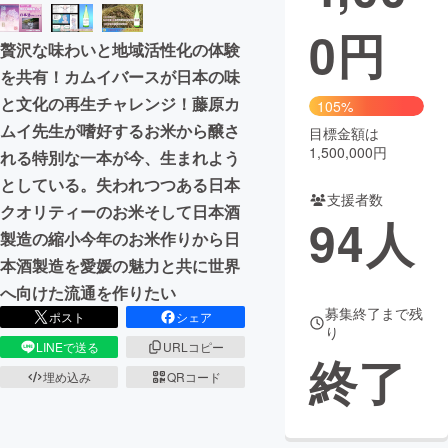
0
円
まちづくり・地域活性化
贅沢な味わいと地域活性化の体験
を共有！カムイバースが日本の味
CAMPFIRE for Social Good
CAMPFIRE Creation
と文化の再生チャレンジ！藤原カ
105%
CAMPFIREふるさと納税
machi-ya
コミュニティ
ムイ先生が嗜好するお米から醸さ
目標金額は
1,500,000円
れる特別な一本が今、生まれよう
としている。失われつつある日本
支援者数
クオリティーのお米そして日本酒
94
人
製造の縮小今年のお米作りから日
本酒製造を愛媛の魅力と共に世界
へ向けた流通を作りたい
募集終了まで残
ポスト
シェア
り
LINEで送る
URLコピー
終了
埋め込み
QRコード