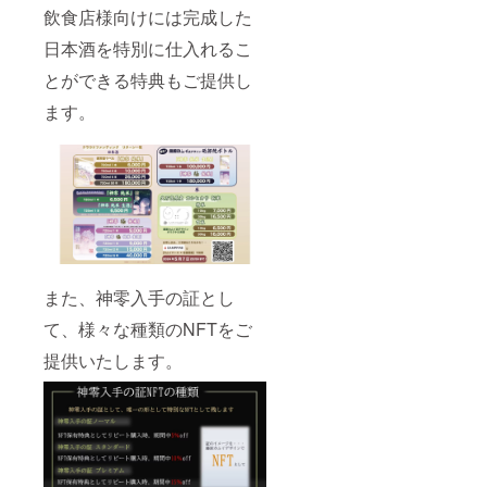
飲食店様向けには完成した
数完売
回生産
また
販売口
日本酒を特別に仕入れるこ
は、25
数完売
年度12
また
とができる特典もご提供し
月31日
は、25
注文分
年度12
ます。
までの
月31日
期間中
注文分
に限る
までの
※NFTを
期間中
保有し
に限る
ている
※NFTを
ことが
保有し
条件と
ている
なりま
ことが
す ※カ
条件と
また、神零入手の証とし
ムイ
なりま
バース
す ※カ
て、様々な種類のNFTをご
神零オ
ムイ
リジナ
バース
提供いたします。
ルグッ
神零オ
ズ カ
リジナ
ムイ
ルグッ
バース
ズ カ
キャラ
ムイ
クター
バース
（バジ
キャラ
ル）デ
クター