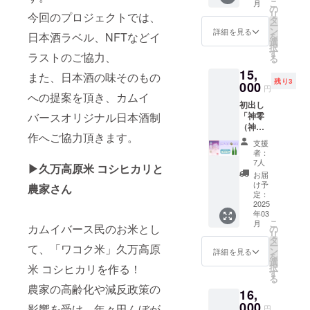
間中保
こ
ムイ
月
に登場
監修
の
イレク
をご確
有者
リ
バース
今回のプロジェクトでは、
するお
し、味
タ
トにお
認くだ
は、神
ー
神零オ
酒「神
を創り
ン
届けで
詳細を見る
さ
日本酒ラベル、NFTなどイ
零リ
を
リジナ
零（神
出した
選
きる
い。」
ピート
択
ルグッ
こぼ
純米酒
す
「生
ラストのご協力、
購入
る
ズ カ
し）」
を水口
酒」で
10%割
ムイ
15,
を 藤原
さんの
また、日本酒の味そのもの
す オリ
引優待
バース
残り3
カムイ
000
製造法
ジナル
円
※ご支
キャラ
先生が
への提案を頂き、カムイ
「しぼ
ブラン
援が複
クター
初出し
監修
り」で
ド酒と
数点頂
（バジ
バースオリジナル日本酒制
「神零
し、味
更に洗
してリ
いた場
ル）デ
（神こ
を創り
礼した
アル再
合、
作へご協力頂きます。
ザイン
ぼし）
出した
味わい
現 ※藤
支援
NFT保
をイ
純米 生
オリジ
に！ 限
原カム
者：
有特典
メージ
酒 極」
ナルブ
定100本
7人
イ制作
▶︎久万高原米 コシヒカリと
最上位
し国
通常ラ
ランド
の中の
オリジ
お届
の特典
民が共
ベル
酒とし
１本！
け予
ナルラ
農家さん
割引を
創し生
720ml
てリア
定：
オリジ
ベル
対象と
産した
を2本 ※
2025
ル再現
ナルブ
（生酒
させて
一品
年03
発送送
リター
ランド
極）
こ
頂きま
月
「原材
料と消
カムイバース民のお米とし
ン詳細
の
酒とし
限定100
リ
す
料及び
費税が
購入の
タ
てリア
本のみ
ー
NFT自
て、「ワコク米」久万高原
添加物
含まれ
証
ン
ル再現
詳細を見る
の特別
を
体はそ
等の食
ており
NFT・
選
※藤原カ
イラス
米 コシヒカリを作る！
択
れぞれ
品表示
ます カ
スタン
す
ムイ制
ト！
る
に応じ
はお届
ムイ
ダード
作オリ
※100本
農家の高齢化や減反政策の
た枚数
け商品
16,
バース
NFT
ジナル
限定の
配布い
のラベ
に登場
000
保有特
ラベル
影響を受け、年々田んぼが
シリア
円