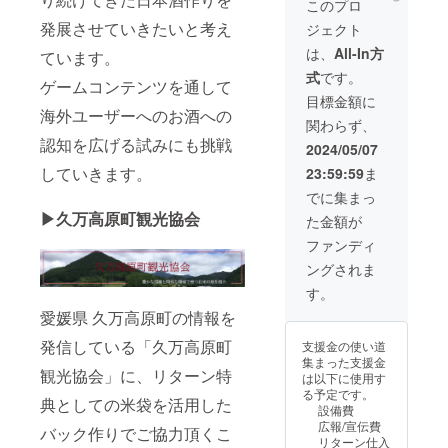
条件と
このプロ
※初回生
ボトリ
酒とし
た。初
ント開
なりま
産販売
発展させていきたいと考え
ジェクト
ングさ
て 特別
の日本
催時に
す ※藤
口数完
れた貴
なボト
酒とし
会場や2
原カム
は、
All-In方
ています。
売また
重な100
ルでの
て 特別
次会と
イ制作
は、25
式
です。
本1～10
演出！
なボト
して利
オリジ
ゲームコンテンツを通して
年度12
の特別
手にし
ルでの
用させ
ナルラ
目標金額に
月31日
NOを除
た喜び
演出！
て頂く
海外ユーザーへのお酒への
ベル
注文分
関わらず、
くラン
を味
手にし
藤原カ
（通常
までの
認知を広げる試みにも挑戦
ダムシ
わった
た喜び
ムイ先
ラベ
2024/05/07
期間中
リアル
後にも
を味
生とリ
ル）
に限る
していきます。
23:59:59
ま
※購入の
残せる
わった
アルイ
「原材
※NFTを
証
ボトル
後にも
ベント
料及び
でに集まっ
保有し
NFT・
そして
残せる
を開催
添加物
ている
▶︎久万高原町観光協会
た金額が
スタン
特別な
ボトル
しご利
等の食
ことが
ダード
NFTと
そして
用させ
品表示
ファンディ
条件と
神零
して 地
特別な
て頂く
はお届
なりま
ングされま
極（神
域貢献
NFTと
今後の
け商品
す ※カ
こぼし
への協
して 地
イベン
のラベ
す。
ムイ
きわ
力の証
域貢献
ト予定
ルに表
バース
愛媛県 久万高原町の情報を
み）純
として
への協
カムイ
記され
神零オ
米をイ
残せま
力の証
バース
ます。
リジナ
発信している「久万高原町
支援金の使い道
メージ
す 初め
として
の各国
商品開
ルグッ
集まった支援金
した
の100本
残せま
販売後
封前に
観光協会」に、リターン特
ズ カ
は以下に使用す
NFT、
の価値
す 初め
のリア
は必ず
ムイ
る予定です。
購入の
を究極
の100本
ルイベ
お届け
典としての米袋を活用した
バース
設備費
証
に高め
の価値
ント
のリ
キャラ
広報/宣伝費
バック作りでご協力頂くこ
NFT保
たお品
を究極
ユー
ターン
クター
リターン仕入
有特
となり
に高め
ザー主