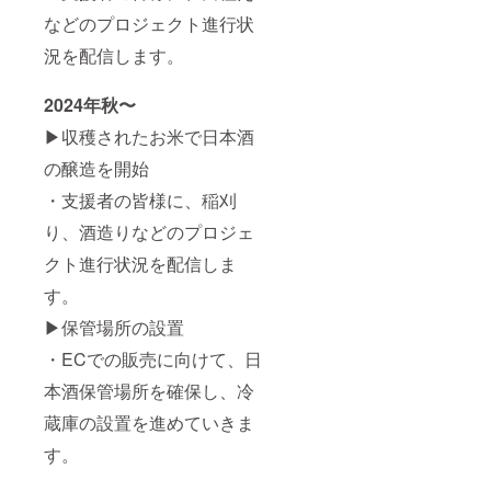
ます。
は必ず
などのプロジェクト進行状
商品開
お届け
封前に
のリ
況を配信します。
は必ず
ターン
お届け
に貼付
2024年秋〜
のリ
された
ターン
ラベル
▶︎収穫されたお米で日本酒
に貼付
や注意
された
書きを
の醸造を開始
ラベル
ご確認
や注意
くださ
・支援者の皆様に、稲刈
書きを
い。」
ご確認
り、酒造りなどのプロジェ
くださ
クト進行状況を配信しま
い。」
す。
▶︎保管場所の設置
・ECでの販売に向けて、日
本酒保管場所を確保し、冷
蔵庫の設置を進めていきま
す。