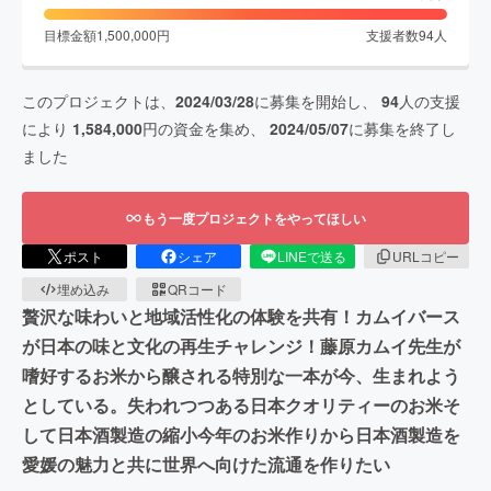
目標金額
1,500,000
円
支援者数
94
人
このプロジェクトは、
2024/03/28
に募集を開始し、
94
人の支援
により
1,584,000
円の資金を集め、
2024/05/07
に募集を終了し
ました
もう一度プロジェクトをやってほしい
ポスト
シェア
LINEで送る
URLコピー
埋め込み
QRコード
贅沢な味わいと地域活性化の体験を共有！カムイバース
が日本の味と文化の再生チャレンジ！藤原カムイ先生が
嗜好するお米から醸される特別な一本が今、生まれよう
としている。失われつつある日本クオリティーのお米そ
して日本酒製造の縮小今年のお米作りから日本酒製造を
愛媛の魅力と共に世界へ向けた流通を作りたい