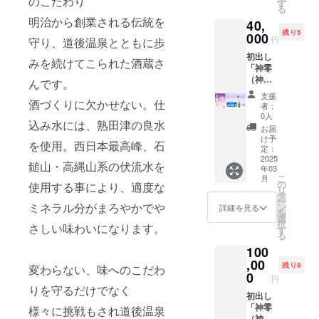
のこだわり
ムイ
ターン
ムイ米
す
グ 「原
ンド酒
す ※藤
有特典
る
たしま
バース
に貼付
として
材料及
として
原カム
最上位
明治から創業される伝統を
す ※初
40,
に登場
された
リター
び添加
リアル
イ制作
の特典
回生産
残り5
するお
000
ラベル
ン詳細
物等の
再現 リ
円
守り、道後温泉とともに歩
オリジ
割引を
販売口
酒「神
や注意
※カムイ
食品表
ターン
ナルラ
対象と
数完売
初出し
零（神
書きを
米マイ
示はお
みを続けてこられた酒蔵さ
詳細 ※
ベル
させて
また
「神零
こぼ
ご確認
スター
届け商
藤原カ
（通常
頂きま
は、25
（神こ
し）」
んです。
くださ
NFT
品のラ
ムイ制
ラベ
す
年度12
ぼし）
を 藤原
い。」
カムイ
ベルに
作オリ
支援
ル）
NFT自
月31日
純米 生
酒づくりに欠かせない。仕
カムイ
米をイ
表記さ
者：
ジナル
「原材
体はそ
注文分
酒 極」
先生が
メージ
0人
れま
ラベル
料及び
れぞれ
込み水には、熟田津の良水
までの
通常ラ
監修
した
す。 商
お届
（カム
添加物
に応じ
期間中
ベル
し、味
NFT、
け予
品開封
イバー
等の食
を使用。西日本最高峰、石
た枚数
に限る
720ml
を創り
定：
購入の
前には
スバー
品表示
配布い
※NFTを
を6本 ※
2025
出した
証 ※米
必ずお
鎚山・高縄山系の伏流水を
ジョン
はお届
たしま
保有し
年03
発送送
オリジ
袋をリ
届けの
ラベ
け商品
こ
す ※初
月
ている
料と消
ナルブ
の
メイク
使用する事により、適度な
リター
ル）
のラベ
リ
回生産
ことが
費税が
ランド
タ
した。
ンに貼
限定100
ルに表
ー
販売口
条件と
含まれ
ミネラル分がまろやかでや
酒とし
ン
カムイ
詳細を見る
付され
本のみ
記され
を
数完売
なりま
ており
てリア
選
米バッ
たラベ
の特別
ます。
択
また
す ※カ
さしい味わいになります。
ます カ
ル再現
す
グ 「原
ルや注
イラス
商品開
る
は、25
ムイ
ムイ
リター
材料及
意書き
ト！
封前に
年度12
バース
100
バース
ン詳細
び添加
をご確
※100本
は必ず
月31日
神零オ
に登場
,00
購入の
物等の
認くだ
残り9
限定の
変わらない、味へのこだわ
お届け
注文分
リジナ
するお
証
0
食品表
さ
シリア
円
のリ
までの
ルグッ
酒「神
NFT・
示はお
りを守るだけでなく
い。」
ルNO入
ターン
期間中
ズ カ
零（神
初出し
スタン
届け商
り ※
に貼付
に限る
ムイ
こぼ
「神零
ダード
様々に挑戦もされ道後温泉
品のラ
初めに
された
※NFTを
バース
し）」
（神こ