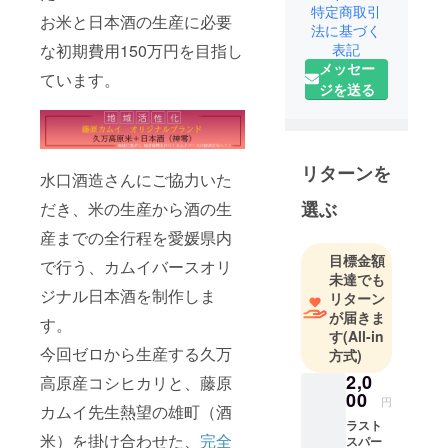
特定商取引
賛同した
お米と日本酒の生産に必要
法に基づく
ユーザーが
な初期費用150万円を目指し
表記
集い
メッセー
ています。
国民とな
ジを送る
り、世界を
創造するプ
ロジェクト
のチームで
リターンを
水口酒造さんにご協力いた
す。
選ぶ
だき、米の生産から酒の生
産までの全行程を愛媛県内
仮想空間
（メタバー
目標金額
で行う、カムイバースオリ
未達でも
ス）とリア
ジナル日本酒を制作しま
リターン
ルを融合さ
が届きま
す。
せ
す
(All-in
経済圏を創
今回ゼロから生産する久万
方式)
り出しエン
2,0
高原産コシヒカリと、藤原
ターテイメ
00
円
カムイ先生熱望の雄町（酒
ントを届け
ラスト
る活動を
米）を掛け合わせた、
完全
スパー