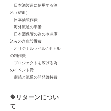
す ※カ
特別NO
重な100
※関東・
・日本酒製造に使用する酒
ムイ
をリ
本1～10
関西限
米（雄町）
バース
ターン
の特別
定 「原
神零オ
注文順
NOをリ
材料及
・日本酒製作費
リジナ
で ※購
ターン
び添加
ルグッ
入の証
注文順
物等の
・海外流通の準備
ズ カ
NFT・
で ※購
食品表
ムイ
プレミ
入の証
示はお
・日本酒保管の為の冷凍庫
バース
アム
NFT・
届け商
キャラ
神零
プレミ
品のラ
込みの倉庫設置費
クター
（神こ
アム
ベルに
（バジ
ぼし）
神零
表記さ
・オリジナルラベル / ボトル
ル）デ
純米を
（神こ
れま
の制作費
ザイン
イメー
ぼし）
す。 商
をイ
ジした
純米を
品開封
・プロジェクトを広げる為
メージ
NFT、
イメー
前には
し 国
購入の
ジした
必ずお
のイベント費
民が共
証（10
NFT、
届けの
創し生
枚のみ
購入の
リター
・継続と流通の開発維持費
産した
の特
証（10
ンに貼
一品
別）
枚のみ
付され
「原材
NFT保
の特
たラベ
料及び
有特
別）
ルや注
🔶リターンについ
添加物
典：期
NFT保
意書き
等の食
間中保
有特
をご確
品表示
有者
典：期
認くだ
て
はお届
は、神
間中保
さ
け商品
零リ
有者
い。」