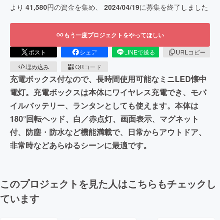
より
41,580
円の資金を集め、
2024/04/19
に募集を終了しました
もう一度プロジェクトをやってほしい
ポスト
シェア
LINEで送る
URLコピー
埋め込み
QRコード
充電ボックス付なので、長時間使用可能なミニLED懐中
電灯。充電ボックスは本体にワイヤレス充電でき、モバ
イルバッテリー、ランタンとしても使えます。本体は
180°回転ヘッド、白／赤点灯、画面表示、マグネット
付、防塵・防水など機能満載で、日常からアウトドア、
非常時などあらゆるシーンに最適です。
このプロジェクトを見た人はこちらもチェックし
ています