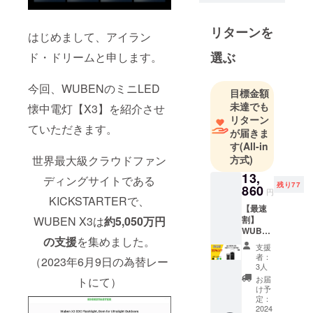
ポーターの
皆様との架
リターンを
はじめまして、アイラン
け橋となる
選ぶ
ド・ドリームと申します。
よう日々努
めておりま
今回、WUBENのミニLED
す。
目標金額
未達でも
懐中電灯【X3】を紹介させ
リターン
ていただきます。
が届きま
す
(All-in
方式)
世界最大級クラウドファン
13,
ディングサイトである
残り77
860
円
KICKSTARTERで、
【最速
割】
WUBEN X3は
約5,050万円
WUBE
の支援
を集めました。
N X3 充
支援
電ボッ
者：
（2023年6月9日の為替レー
クス付
3人
ミニ
お届
トにて）
LED懐
け予
中電灯
定：
×1点
2024