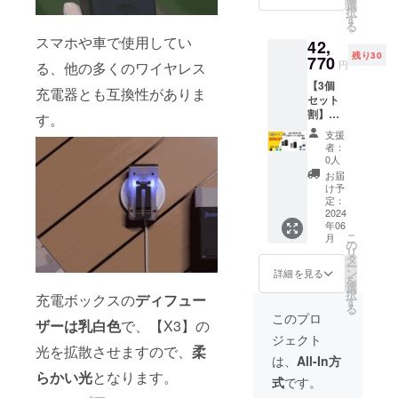
￥39,60
・ボ
選
択
0の
ディカ
す
る
25％OF
ラーは4
スマホや車で使用してい
42,
Fで、
色から
残り30
￥29,70
770
選択
円
る、他の多くのワイヤレス
0
（ボ
【3個
消費税
ディと
充電器とも互換性がありま
セット
込み、
充電
割】
配送料
す。
ボック
WUBE
込み
スの組
支援
N X3 充
・割引
合せは
者：
電ボッ
率は一
変更で
0人
クス付
般販売
きませ
お届
ミニ
予定価
ん）
け予
LED懐
格に送
定：
中電灯
2024
料を含
年06
×3点
む合計
こ
月
・一般
金額に
の
リ
販売予
対する
タ
ー
定価格
もので
ン
詳細を見る
を
￥59,40
す。
選
択
充電ボックスの
ディフュー
0の
・ボ
す
る
28％OF
ディカ
このプロ
ザーは乳白色
で、【X3】の
Fで、
ラーは4
ジェクト
￥42,77
色から
光を拡散させますので、
柔
0
選択
は、
All-In方
消費税
（ボ
らかい光
となります。
式
です。
込み、
ディと
配送料