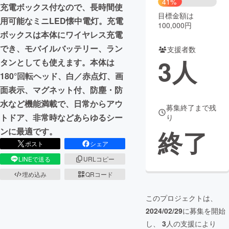
41%
充電ボックス付なので、長時間使
目標金額は
まちづくり・地域活性化
用可能なミニLED懐中電灯。充電
100,000円
ボックスは本体にワイヤレス充電
でき、モバイルバッテリー、ラン
支援者数
CAMPFIRE for Social Good
CAMPFIRE Creation
3
人
タンとしても使えます。本体は
CAMPFIREふるさと納税
machi-ya
コミュニティ
180°回転ヘッド、白／赤点灯、画
面表示、マグネット付、防塵・防
水など機能満載で、日常からアウ
募集終了まで残
トドア、非常時などあらゆるシー
り
終了
ンに最適です。
ポスト
シェア
LINEで送る
URLコピー
埋め込み
QRコード
このプロジェクトは、
2024/02/29
に募集を開始
し、
3
人の支援により