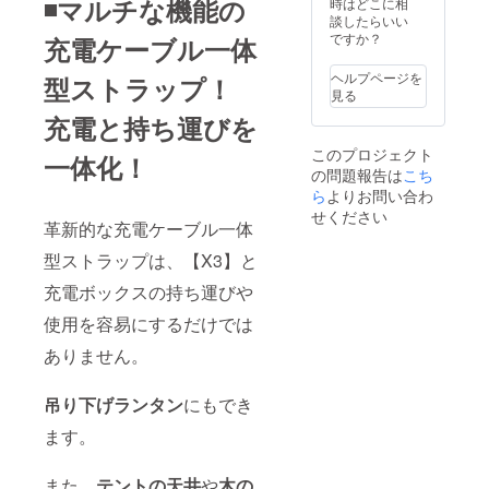
◾️マルチな機能の
時はどこに相
談したらいい
ですか？
充電ケーブル一体
ヘルプページを
型ストラップ！
見る
充電と持ち運びを
このプロジェクト
一体化！
の問題報告は
こち
ら
よりお問い合わ
せください
革新的な充電ケーブル一体
型ストラップは、【X3】と
充電ボックスの持ち運びや
使用を容易にするだけでは
ありません。
吊り下げランタン
にもでき
ます。
また、
テントの天井
や
木の