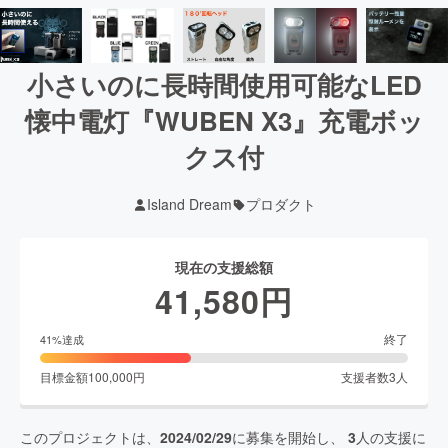
小さいのに長時間使用可能なLED
懐中電灯『WUBEN X3』充電ボッ
クス付
Island Dream
プロダクト
現在の支援総額
41,580
円
終了
41
%達成
目標金額
100,000
円
支援者数
3
人
このプロジェクトは、
2024/02/29
に募集を開始し、
3
人の支援に