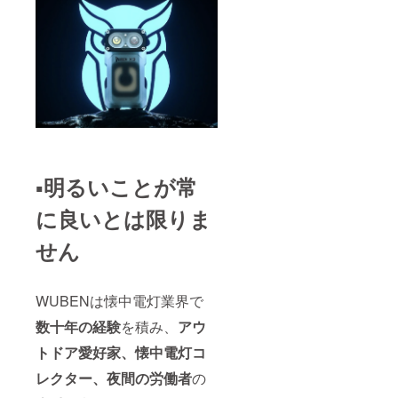
▪️明るいことが常
に良いとは限りま
せん
WUBENは懐中電灯業界で
数十年の経験
を積み、
アウ
トドア愛好家、懐中電灯コ
レクター、夜間の労働者
の