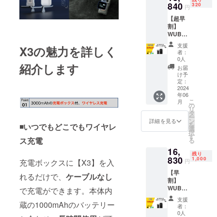
0
840
選択
320
円
消費税
（ボ
【超早
込み、
ディと
割】
配送料
充電
WUBE
込み
ボック
N X3 充
・割引
スの組
支援
X3の魅力を詳しく
電ボッ
率は一
合せは
者：
クス付
般販売
変更で
0人
紹介します
ミニ
予定価
きませ
お届
LED懐
格に送
ん）
け予
中電灯
料を含
定：
×1点
2024
む合計
年06
・一般
金額に
こ
月
販売予
対する
の
リ
定価格
もので
タ
ー
￥19,80
す。
ン
詳細を見る
を
◾️いつでもどこでもワイヤレ
0の
・ボ
選
択
20％OF
ディカ
す
ス充電
る
Fで、
ラーは4
16,
￥15,84
色から
残り
0
830
選択
1,000
円
充電ボックスに【X3】を入
消費税
（ボ
【早
込み、
ディと
れるだけで、
ケーブルなし
割】
配送料
充電
WUBE
込み
で充電ができます。本体内
ボック
N X3 充
・割引
スの組
支援
電ボッ
蔵の1000mAhのバッテリー
率は一
合せは
者：
クス付
般販売
変更で
0人