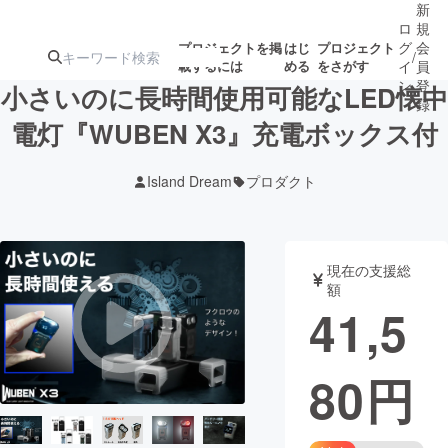
新
ロ
規
グ
会
プロジェクトを掲
はじ
プロジェクト
/
載するには
める
をさがす
イ
員
ン
登
小さいのに長時間使用可能なLED懐中
録
電灯『WUBEN X3』充電ボックス付
人気のプロ
注目のリ
注目の新着プロ
募集終了が近いプ
もうすぐ公開
Island Dream
プロダクト
ジェクト
ターン
ジェクト
ロジェクト
されます
アート・写真
音楽
現在の支援総
額
41,5
テクノロジー・ガジェット
ゲーム・サ
80
円
映像・映画
書籍・雑誌
ビジネス・起業
チャレンジ