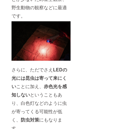
野生動物の観察などに最適
です。
さらに、ただでさえ
LEDの
光には昆虫は寄って来にく
い
ことに加え、
赤色光を感
知しない
ということもあ
り、白色灯などのように虫
が寄ってくる可能性が低
く、
防虫対策
にもなりま
す。