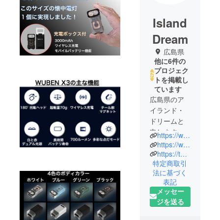
Island
Dream
広島県
他に6件の
プロジェク
トを掲載し
ています
広島県のア
イランド・
ドリームと
申します。
https://www.instagram.com/islanddreamjapan/
主に海外
https://www.instagram.com/speras_p4pro/
で、想いを
https://twitter.com/circuitmess_jpn
特定商取引
込めて作ら
法に基づく
れた製品
表記
と、想いを
メッセー
受け継いで
ジを送る
使っていた
だけるサ