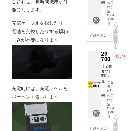
と合わせ、
長時間使用
が可
ミニ
予定価
きませ
お届
LED懐
格に送
ん）
け予
能になります。
中電灯
料を含
定：
×1点
2024
む合計
年06
・一般
金額に
充電ケーブルを探したり、
こ
月
販売予
対する
の
リ
定価格
もので
タ
電池を交換したりする
煩わ
ー
￥19,80
す。
ン
詳細を見る
を
0の
しさが不要
になります。
・ボ
選
択
15％OF
ディカ
す
る
Fで、
ラーは4
29,
￥16,83
色から
残り50
0
700
選択
円
消費税
（ボ
【２個
込み、
ディと
セット
配送料
充電
割】
込み
ボック
WUBE
・割引
スの組
支援
N X3 充
率は一
合せは
者：
充電時には、充電レベルを
電ボッ
般販売
変更で
0人
クス付
予定価
きませ
パーセント表示します。
お届
ミニ
格に送
ん）
け予
LED懐
料を含
定：
中電灯
2024
む合計
年06
×2点
金額に
こ
月
・一般
対する
の
リ
販売予
もので
タ
ー
定価格
す。
ン
詳細を見る
を