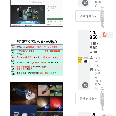
年06
・一般
こ
月
販売予
の
リ
定価格
タ
ー
￥19,80
ン
詳細を見る
を
0の
選
択
30％OF
す
る
Fで、
14,
￥13,86
残り
0
850
160
円
消費税
【超々
込み、
早割】
配送料
WUBE
込み
N X3 充
・割引
支援
電ボッ
率は一
者：
クス付
般販売
0人
ミニ
予定価
お届
LED懐
格に送
け予
中電灯
料を含
定：
×1点
2024
む合計
年06
・一般
金額に
こ
月
販売予
対する
の
リ
定価格
もので
タ
ー
￥19,80
す。
ン
詳細を見る
を
0の
・ボ
選
択
25％OF
ディカ
す
る
Fで、
ラーは4
15,
￥14,85
色から
残り