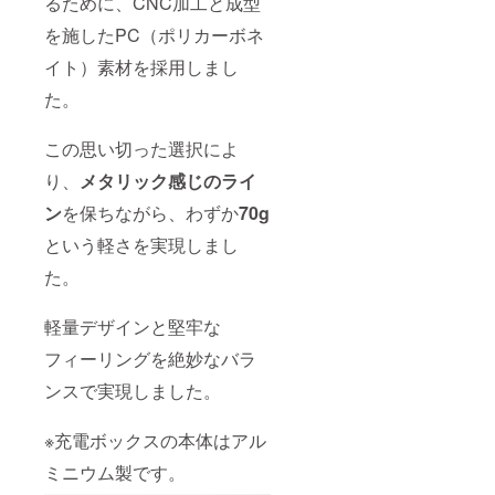
るために、CNC加工と成型
を施したPC（ポリカーボネ
イト）素材を採用しまし
た。
この思い切った選択によ
り、
メ
タリック感じのライ
ン
を保ちながら、わずか
70g
という軽さを実現しまし
た。
軽量デザインと堅牢な
フィーリングを絶妙なバラ
ンスで実現しました。
※充電ボックスの本体はアル
ミニウム製です。