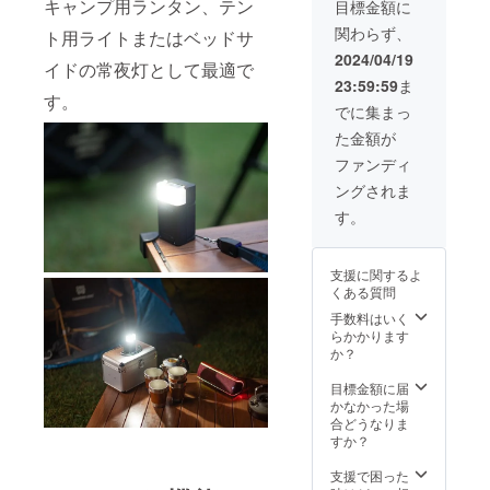
充電
キャンプ用ランタン、テン
目標金額に
込み
ボック
関わらず、
・割引
ト用ライトまたはベッドサ
スの組
率は一
合せは
2024/04/19
イドの常夜灯として最適で
般販売
変更で
23:59:59
ま
予定価
きませ
す。
格に送
ん）
でに集まっ
料を含
た金額が
む合計
金額に
ファンディ
対する
ングされま
もので
す。
す。
・ボ
ディカ
ラーは4
支援に関するよ
色から
くある質問
選択
（ボ
手数料はいく
ディと
らかかります
充電
か？
ボック
スの組
目標金額に届
合せは
かなかった場
変更で
合どうなりま
きませ
すか？
ん）
支援で困った