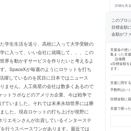
詳細を見
このプロ
目標金額
金額がフ
た学生生活を送り、高校に入って大学受験の
支援金の使
学に入って、いい会社に就職して、、、この
集まった支
設備費
世界を動かすサービスを作りたいと考えるよ
※目標金額
ます。
。SpaceXが毎週のようにロケットを打ち
震でも活躍しているのを尻目に日本ではニュース
支援に関す
りません。人工衛星の会社は数多くあるので
手数料はい
ロケットラボなどのアメリカ企業、今は戦争で
目標金額に
げていました。それでは未来永劫世界には勝
支援で困っ
ました。現在ロケットの打ち上げが視野に
ホリエモンさんが出資しているインターステ
げを行うスペースワンがあります。最近では