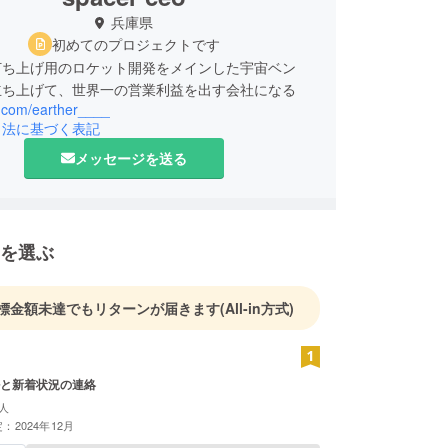
兵庫県
初めてのプロジェクトです
打ち上げ用のロケット開発をメインした宇宙ベン
立ち上げて、世界一の営業利益を出す会社になる
x.com/earther____
引法に基づく表記
メッセージを送る
を選ぶ
標金額未達でもリターンが届きます
(All-in方式)
と新着状況の連絡
人
：2024年12月