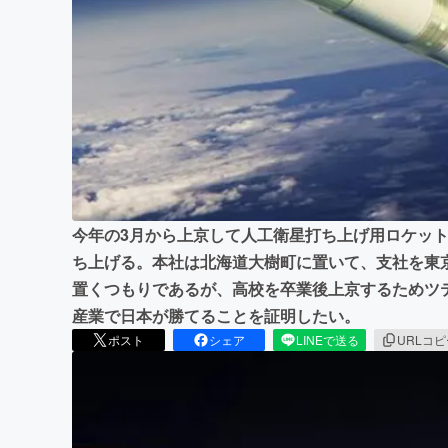
まちづくり・地域活性化
今年の3月から上京して人工衛星打ち上げ用ロケッ
ち上げる。本社は北海道大樹町に置いて、支社を東
置くつもりであるが、高校を卒業後上京するためツ
産業で日本が勝てることを証明したい。
ポスト
シェア
LINEで送る
URLコ