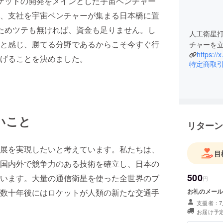
ケットの開発をメインとした宇宙ベンチャー
、支社を宇宙ベンチャーが集まる日本橋に置
ためツテも無ければ、資金も足りません。し
人工衛星
と感じ、勝てる分野であるからこそ今すぐ行
チャーを
https://
げることを決めました。
特定商取
いこと
リターン
展を実現したいと考えています。私たちは、
目
国内外で競争力のある技術を確立し、日本の
500
います。大量の通信衛星を使った全世界のブ
円
お礼のメール
数十年後にはロケットが人類の新たな交通手
支援者：7
お届け予定