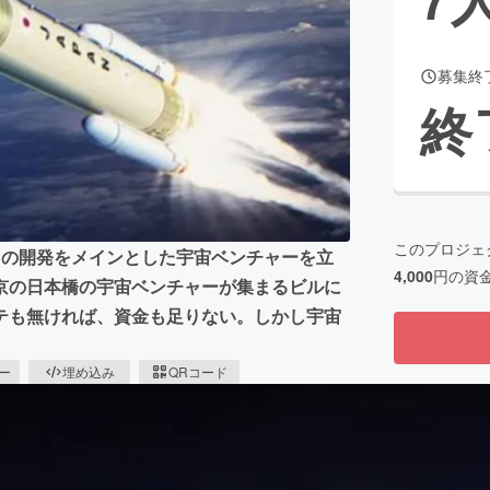
募集終
CAMPFIRE for Social Good
CAMPFIRE Creation
終
CAMPFIREふるさと納税
machi-ya
コミュニティ
このプロジェ
トの開発をメインとした宇宙ベンチャーを立
4,000
円の資
京の日本橋の宇宙ベンチャーが集まるビルに
テも無ければ、資金も足りない。しかし宇宙
ピー
埋め込み
QRコード