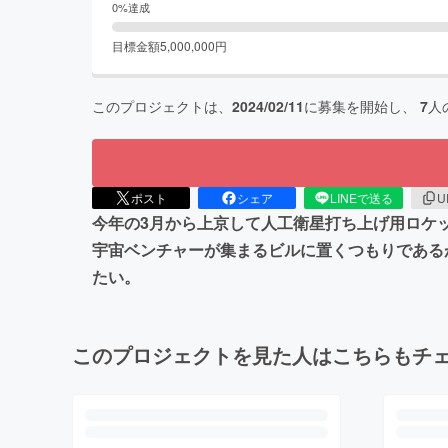
0
%達成
目標金額
5,000,000
円
このプロジェクトは、
2024/02/11
に募集を開始し、
7
人
ポスト
シェア
LINEで送る
U
今年の3月から上京して人工衛星打ち上げ用ロケ
宇宙ベンチャーが集まるビルに置くつもりである
たい。
このプロジェクトを見た人はこちらもチ