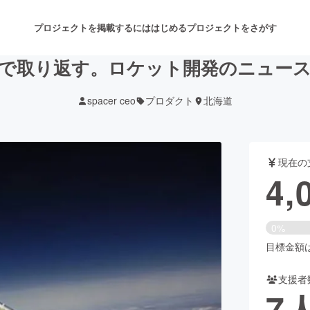
プロジェクトを掲載するには
はじめる
プロジェクトをさがす
業で取り返す。ロケット開発のニュー
spacer ceo
プロダクト
北海道
注目のリターン
注目の新着プロジェクト
募集終了が近いプロジェクト
も
現在の
音楽
舞台・パフォーマンス
4,
ゲーム・サービス開発
フード・飲食店
0%
書籍・雑誌出版
アニメ・漫画
目標金額は5
支援者
チャレンジ
ビューティー・ヘルスケ
7