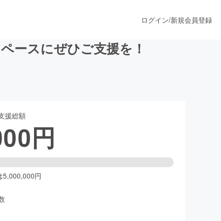
ログイン
/
新規会員登録
スペースにぜひご支援を！
うすぐ公開されます
支援総額
プロダクト
000
円
ファッション
スポーツ
,000,000円
数
ア
ソーシャルグッド
人