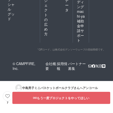
ジ
デ
ディ
シャ
ェ
ー
ング
ル
ク
タ
mac
グッ
ト
hi-ya
ド
の
補助
広
金申
め
請サ
方
ポー
ト
「QRコード」は株式会社デンソーウェーブの登録商標です。
© CAMPFIRE,
会社概
採用情
パートナー
Inc.
要
報
募集
中島男子ミニバスケットボールクラブ
さんへアンコール
もう一度プロジェクトをやってほしい
7