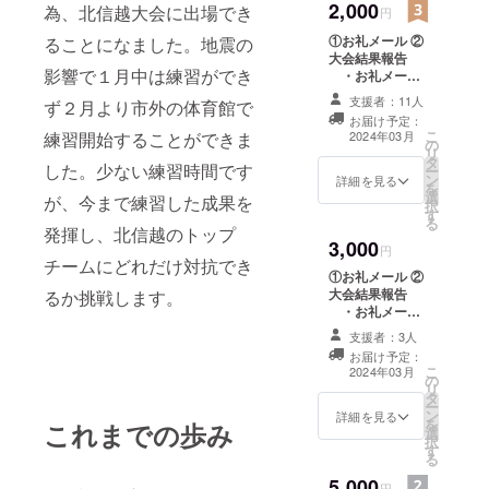
2,000
為、北信越大会に出場でき
円
①お礼メール ②
ることになました。地震の
大会結果報告
影響で１月中は練習ができ
・お礼メール
に添付（pdf）し
支援者：11人
ず２月より市外の体育館で
ます。
お届け予定：
こ
練習開始することができま
2024年03月
の
リ
タ
した。少ない練習時間です
ー
ン
詳細を見る
を
選
が、今まで練習した成果を
択
す
る
発揮し、北信越のトップ
3,000
円
チームにどれだけ対抗でき
①お礼メール ②
大会結果報告
るか挑戦します。
・お礼メール
に添付（pdf）し
支援者：3人
ます。 ③大会で
お届け予定：
の集合写真 ・
こ
2024年03月
の
お礼メールに添
リ
タ
付（jpg）しま
ー
ン
す。
詳細を見る
を
これまでの歩み
選
択
す
る
5,000
円