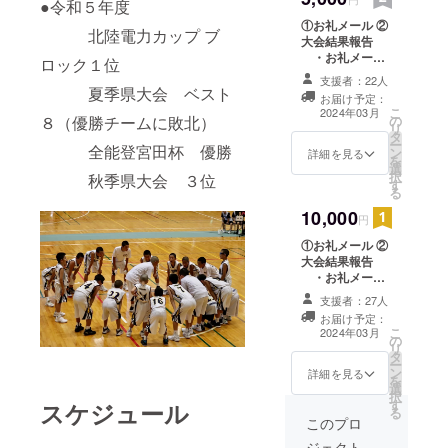
●令和５年度
①お礼メール ②
北陸電力カップ ブ
大会結果報告
・お礼メール
ロック１位
に添付（pdf）し
支援者：22人
ます。 ③大会で
夏季県大会 ベスト
お届け予定：
の集合写真 ・
こ
2024年03月
８（優勝チームに敗北）
の
お礼メールに添
リ
タ
付（jpg）しま
ー
全能登宮田杯 優勝
ン
す。 ④大会ハイ
詳細を見る
を
選
ライト動画 ・
択
秋季県大会 ３位
す
5分程度 ・お
る
礼メールに
10,000
YouTube限定公
円
開アドレスを記
①お礼メール ②
載します。
大会結果報告
・お礼メール
に添付（pdf）し
支援者：27人
ます。 ③大会で
お届け予定：
の集合写真 ・
こ
2024年03月
の
お礼メールに添
リ
タ
付（jpg）しま
ー
ン
す。 ④大会ハイ
詳細を見る
を
選
ライト動画 ・
択
す
5分程度 ・お
スケジュール
る
礼メールに
このプロ
YouTube限定公
ジェクト