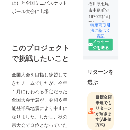
止）と全国ミニバスケット
石川県七尾
市中島町で
ボール大会に出場
1970年に創
部し、５０
特定商取引
年以上の歴
法に基づく
史がある
表記
メッセー
チームで
このプロジェクト
ジを送る
す。
で挑戦したいこと
クラブ活動
を通じて人
リターンを
間形成に取
全国大会を目指し練習して
り組み、多
選ぶ
きたチームでしたが、今年
くの方から
１月に行われる予定だった
応援される
目標金額
全国大会予選が、令和６年
チームを目
未達でも
指していま
能登半島地震により中止に
リターン
す。
が届きま
なりました。しかし、秋の
す
(All-in
県大会で３位となっていた
方式)