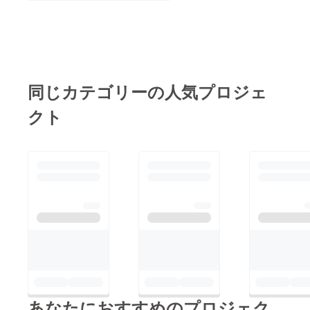
でしたが、試合を見て
代わりに３年生を２人
フルコートで相手に激
出していたため前半は
しいプレッシャーをか
1桁でついていければ
け速い展開のバスケッ
必ず3、4Qで勝てるか
トのチームで、中島ミ
らと、みんなで頑張り
同じカテゴリーの人気プロジェ
ニバスがやりたいバス
1桁差で折り返し。3、
ケットに近いチームだ
クト
4Qやっとや中島らし
なと思っていました。
い速いバスケをやるこ
１日目もそうでした
とができ、54対45で
が、やはり新潟は強
長野4位の豊野に勝利
い。試合開始直後は相
することができまし
手のプレスをかわし、
た。その後子どもたち
連続バスケットカウン
は善光寺でお参りし、
トで良い出だしでし
石川県のライバル館野
た。が、やはり試合巧
ミニバスケットボール
者、プレスをやめハー
クラブの応援をしまし
フコートでディフェン
た。
スされてからは徐々に
あなたにおすすめのプロジェク