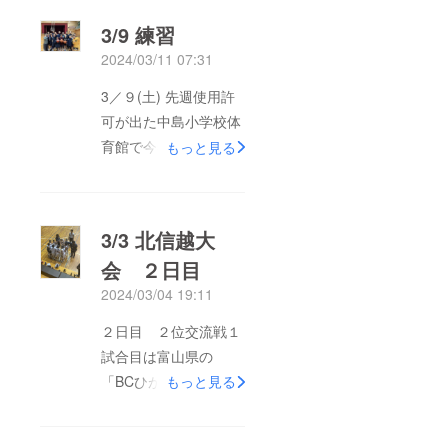
3/9 練習
2024/03/11 07:31
3／９(土) 先週使用許
可が出た中島小学校体
育館で今年初めて練習
もっと見る
する事ができました。
震災当初から避難所と
なり、私も何日か体育
3/3 北信越大
館で寝泊まりしまし
会 ２日目
た。少しずつですが、
2024/03/04 19:11
元に戻ってきていま
す。
２日目 ２位交流戦１
試合目は富山県の
「BCひがしイーグル
もっと見る
ス」でした。このチー
ムとは今年度、富山に