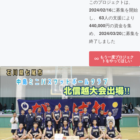
このプロジェクトは、
2024/02/16
に募集を開始
し、
63
人の支援により
440,000
円の資金を集
め、
2024/03/20
に募集を
終了しました
もう一度プロジェク
トをやってほしい