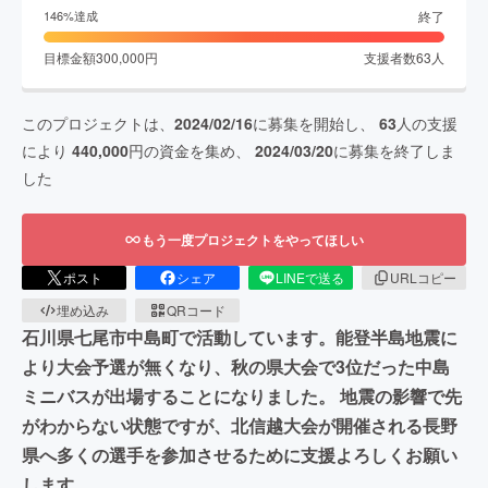
終了
146
%達成
目標金額
300,000
円
支援者数
63
人
このプロジェクトは、
2024/02/16
に募集を開始し、
63
人の支援
により
440,000
円の資金を集め、
2024/03/20
に募集を終了しま
した
もう一度プロジェクトをやってほしい
ポスト
シェア
LINEで送る
URLコピー
埋め込み
QRコード
石川県七尾市中島町で活動しています。能登半島地震に
より大会予選が無くなり、秋の県大会で3位だった中島
ミニバスが出場することになりました。 地震の影響で先
がわからない状態ですが、北信越大会が開催される長野
県へ多くの選手を参加させるために支援よろしくお願い
します。