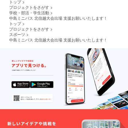
トップ
>
ていただいた方、本当
プロジェクトをさがす
>
にありがとうございま
学校・部活・学生活動
>
中島ミニバス 北信越大会出場 支援お願いいたします！
した。（この「がんば
トップ
>
れ」横断幕は３３年
プロジェクトをさがす
>
前、筆者が中島ミニバ
スポーツ
>
スケットボールクラブ
中島ミニバス 北信越大会出場 支援お願いいたします！
で選手だったころから
ある横断幕です。）