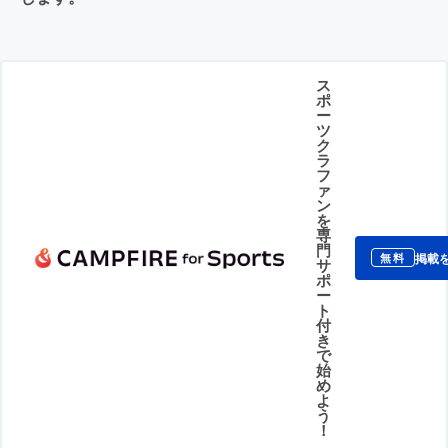
ス
ポ
ー
ツ
ク
ラ
フ
ァ
ン
を
専
門
掲載
無料
サ
ポ
ー
ト
付
き
で
始
め
よ
う
！