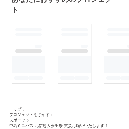
点差が広がり最終的に
ト
は２５対４５で負けま
した。今大会は１勝３
敗、準備不足感があり
ましたが、選手は持て
る力を出し切れたと思
います。大会期間中は
長野県のテレビ局や新
聞社から取材があり今
のチームの状態を知っ
てもらうことができま
した。１月初めには北
信越大会に出場し、１
勝上げることができる
なんて考えることもで
トップ
>
きませんでした。活動
プロジェクトをさがす
>
報告は３/20の最終日
スポーツ
>
中島ミニバス 北信越大会出場 支援お願いいたします！
まで続けます。支援し