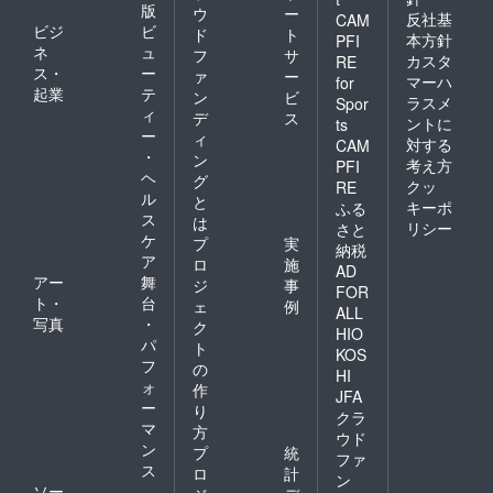
版
ウ
ー
反社基
CAM
ビジ
ビ
ド
ト
本方針
PFI
ネ
ュ
フ
サ
カスタ
RE
ス・
ー
ァ
ー
マーハ
for
起業
テ
ン
ビ
ラスメ
Spor
ィ
デ
ス
ントに
ts
ー
ィ
対する
CAM
・
ン
考え方
PFI
ヘ
グ
クッ
RE
ル
と
キーポ
ふる
ス
は
リシー
さと
ケ
プ
実
納税
ア
ロ
施
AD
アー
舞
ジ
事
FOR
ト・
台
ェ
例
ALL
写真
・
ク
HIO
パ
ト
KOS
フ
の
HI
ォ
作
JFA
ー
り
クラ
マ
方
ウド
ン
プ
統
ファ
ス
ロ
計
ン
ソー