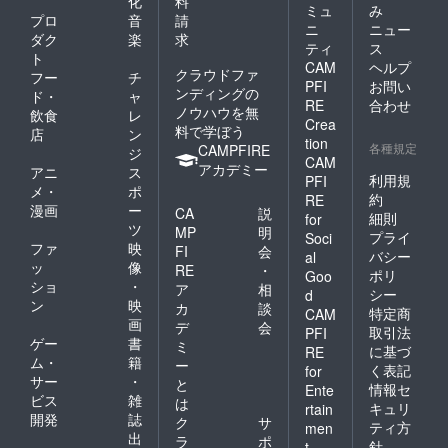
化
料
ミュ
み
プロ
音
請
ニ
ニュー
ダク
楽
求
ティ
ス
ト
CAM
ヘルプ
クラウドファ
フー
チ
PFI
お問い
ンディングの
ド・
ャ
RE
合わせ
ノウハウを無
飲食
レ
Crea
料で学ぼう
店
ン
tion
各種規定
CAMPFIRE
ジ
CAM
アカデミー
アニ
ス
利用規
PFI
メ・
ポ
約
RE
漫画
ー
CA
説
細則
for
ツ
MP
明
プライ
Soci
ファ
映
FI
会
バシー
al
ッ
像
RE
・
ポリ
Goo
ショ
・
ア
相
シー
d
ン
映
カ
談
特定商
CAM
画
デ
会
取引法
PFI
ゲー
書
ミ
に基づ
RE
ム・
籍
ー
く表記
for
サー
・
と
情報セ
Ente
ビス
雑
は
キュリ
rtain
開発
誌
ク
サ
ティ方
men
出
ラ
ポ
針
t