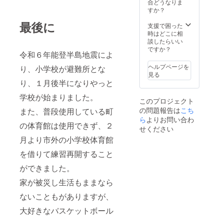
合どうなりま
すか？
最後に
支援で困った
時はどこに相
談したらいい
ですか？
令和６年能登半島地震によ
ヘルプページを
り、小学校が避難所とな
見る
り、１月後半になりやっと
学校が始まりました。
このプロジェクト
の問題報告は
こち
また、普段使用している町
ら
よりお問い合わ
の体育館は使用できず、２
せください
月より市外の小学校体育館
を借りて練習再開すること
ができました。
家が被災し生活もままなら
ないこともがありますが、
大好きなバスケットボール