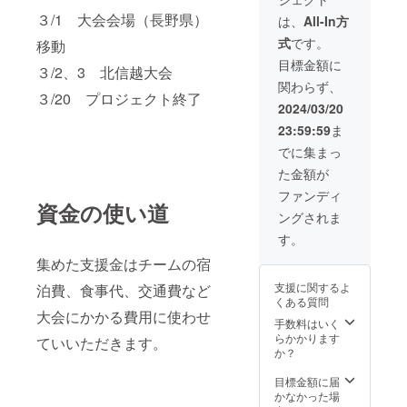
開アドレスを記
３/1 大会会場（長野県）
載します。 ⑤大
は、
All-In方
会試合動画
式
です。
移動
（YouTube公開
アドレス） ・
目標金額に
３/2、3 北信越大会
４試合分 ・お
関わらず、
礼メールに
３/20 プロジェクト終了
YouTube限定公
2024/03/20
開アドレスを記
23:59:59
ま
載します。
でに集まっ
た金額が
ファンディ
資金の使い道
ングされま
す。
集めた支援金はチームの宿
支援に関するよ
泊費、食事代、交通費など
くある質問
大会にかかる費用に使わせ
手数料はいく
らかかります
ていいただきます。
か？
目標金額に届
かなかった場