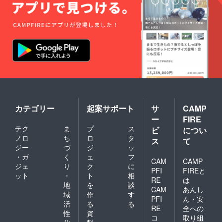
カテゴリー
起案サポート
サ
CAMP
ー
FIRE
テク
ま
プ
ス
ビ
につい
ノロ
ち
ロ
タ
ス
て
ジー
づ
ジ
ッ
・ガ
く
ェ
フ
CAM
CAMP
ジェ
り
ク
に
PFI
FIREと
ット
・
ト
相
RE
は
地
を
談
CAM
あんし
域
作
す
PFI
ん・安
活
る
る
RE
全への
性
資
コ
取り組