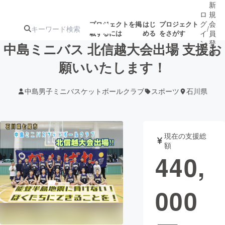
新
ロ
規
グ
会
プロジェクトを掲
はじ
プロジェクト
/
載するには
める
をさがす
イ
員
ン
登
中島ミニバス 北信越大会出場 支援お
録
願いいたします！
人気のプロ
注目のリ
注目の新着プロ
募集終了が近いプ
もうすぐ公開
中島男子ミニバスケットボールクラブ
スポーツ
石川県
ジェクト
ターン
ジェクト
ロジェクト
されます
アート・写真
音楽
現在の支援総
額
440,
テクノロジー・ガジェット
ゲーム・サ
000
映像・映画
書籍・雑誌
ビジネス・起業
チャレンジ