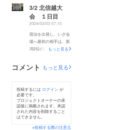
招待していただいた
3/2 北信越大
り、七尾市中島町まで
会 １日目
来てくれたり共に切磋
2024/03/03 07:10
琢磨したチームとの対
戦となりました。前半
宿泊を出発し、いざ会
は何とか２点差で折り
場へ最初の相手は、新
返しましたが、後半は
潟2位の宮内DJやっぱ
もっと見る
練習不足からか？また
り新潟は強かった。57
は、前日の宿舎が楽し
対48で敗戦、初戦のた
コメント
もっと見る
すぎたのか？体力が続
めか中島のバスケット
かず足が止まってしま
らしさがないまま終
い。最終的には４２対
わってしまいました。
投稿するには
ログイン
が
３５で負けました。２
試合後相手チームより
必要です。
試合目は新潟の
とても素敵なメッセー
プロジェクトオーナーの承
「TeamKAZU」でし
認後に掲載されます。承認
ジをいただきました。
た。８月に富山県黒部
された内容を削除すること
ありがとうございまし
はできません。
市行われた黒部カップ
た。2試合目、参加出
の時に対戦はしません
※投稿する際の注意点
来なかったメンバーの