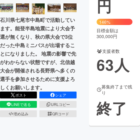
円
まちづくり・地域活性化
石川県七尾市中島町で活動してい
146%
ます。能登半島地震により大会予
目標金額は
CAMPFIRE for Social Good
CAMPFIRE Creation
300,000円
選が無くなり、秋の県大会で3位
CAMPFIREふるさと納税
machi-ya
コミュニティ
だった中島ミニバスが出場するこ
支援者数
とになりました。 地震の影響で先
63
人
がわからない状態ですが、北信越
大会が開催される長野県へ多くの
選手を参加させるために支援よろ
募集終了まで残
しくお願いします。
り
ポスト
シェア
終了
LINEで送る
URLコピー
埋め込み
QRコード