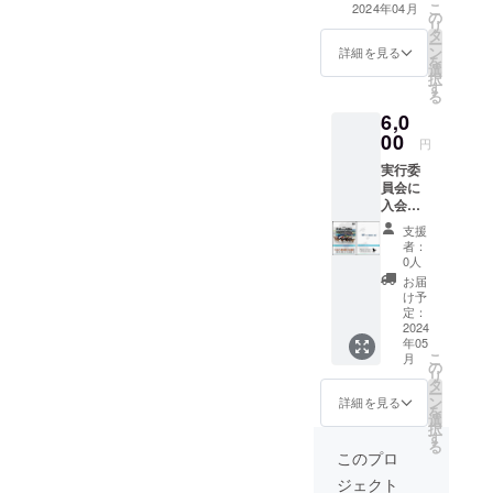
こ
2024年04月
急に確
は 応
の
ます。 その冒頭
リ
認する
援エピ
タ
の文書を提案し
ー
必要
ソード
ン
てください。 案
詳細を見る
を
（支援
に入れ
選
はプロジェクト
択
募集期
てます
す
のページで公開
る
間終了
ので、
させていただき
6,0
直前に
レース
ます。 案の締め
ご支援
00
タイト
切りは4月4日ま
円
いただ
ルには
でです。最大文
実行委
いても
入れな
字数はキャンプ
員会に
リター
くても
ファイアーの
入会す
ンでき
よいで
メッセージ欄に
る権利
ない場
す。 支
拠ります。 以下
支援
がもら
合）が
援いた
のガイドライン
者：
えま
あるた
だくの
0人
に沿って案を
す。 入
め、案
が募集
作ってくださ
お届
会特典
を予め
期間終
け予
い。 カバー株式
として
作成い
定：
了間際
会社 二次創作
冠レー
2024
ただい
の場
全般ガイドライ
年05
スが録
てから
合、リ
ン 案についてお
こ
月
画され
ご支援
の
ターン
尋ねしたいこと
リ
たDVD
くださ
タ
できな
がある場合のた
ー
を郵送
い。 笠
ン
いこと
詳細を見る
め、支援時に
を
しま
松競馬
選
がある
メールアドレス
択
す。 実
企業等
す
ので、
をお伺いしま
る
行委員
協賛
支援前
このプロ
す。 備考欄に初
として
レース
に案を
案と共に支援者
ジェクト
してい
取扱規
考えて
一覧リストに載