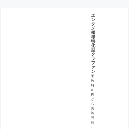
エ
ン
タ
メ
領
域
特
化
型
ク
ラ
フ
ァ
ン
手
数
料
0
円
か
ら
実
施
可
能
。