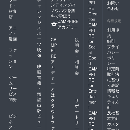
フー
チ
PFI
お問い
一「推
ンディングの
ド・
ャ
しは推
RE
合わせ
ノウハウを無
飲食
レ
せる時
Crea
料で学ぼう
店
ン
に推
tion
各種規定
CAMPFIRE
せ」と
ジ
CAM
いう古
アカデミー
アニ
ス
利用規
PFI
よりあ
メ・
ポ
約
る名言
RE
漫画
ー
CA
説
を私の
細則
for
ツ
心へ暖
MP
明
プライ
Soci
かく残
ファ
映
FI
会
バシー
al
してく
ッ
像
RE
・
ポリ
Goo
ださっ
ショ
・
ア
相
シー
d
た証と
ン
映
カ
談
して使
特定商
CAM
画
デ
会
わせて
取引法
PFI
ゲー
書
いただ
ミ
に基づ
RE
きま
ム・
籍
ー
く表記
for
す。
サー
・
と
情報セ
Ente
ビス
雑
は
キュリ
rtain
開発
誌
ク
サ
ティ方
men
出
ラ
ポ
針
t
版
ウ
ー
反社基
CAM
ビジ
ビ
ド
ト
本方針
PFI
ネ
ュ
フ
サ
カスタ
RE
ス・
ー
ァ
ー
マーハ
for