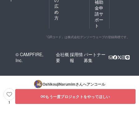
の
補助
広
金申
め
請サ
方
ポー
ト
「QRコード」は株式会社デンソーウェーブの登録商標です。
© CAMPFIRE,
会社概
採用情
パートナー
Inc.
要
報
募集
OshikoujiNarumim
さんへアンコール
もう一度プロジェクトをやってほしい
1