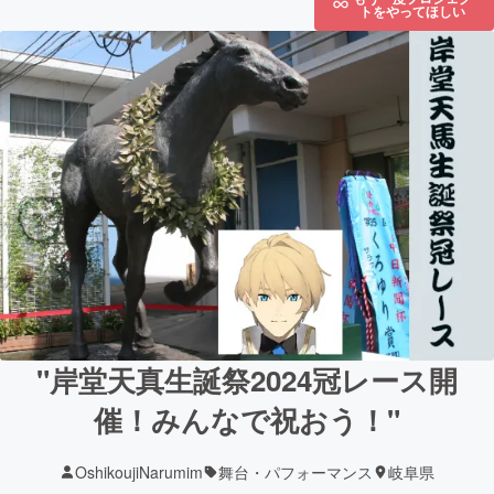
トをやってほしい
"岸堂天真生誕祭2024冠レース開
催！みんなで祝おう！"
OshikoujiNarumim
舞台・パフォーマンス
岐阜県