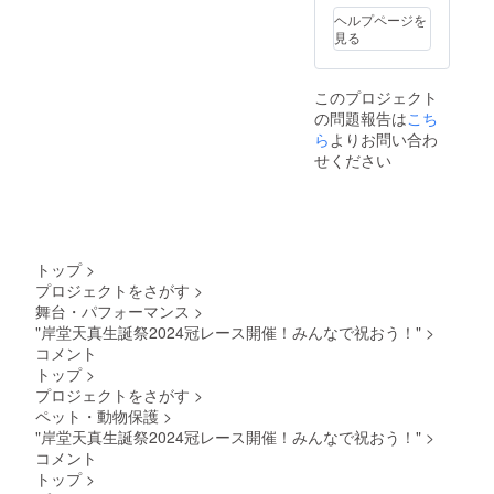
DVDの
含まれ
望する
ヘルプページを
配布、
ませ
名前・
見る
ファン
ん。 こ
ニック
レター
の画像
ネーム
の送付
を使用
を記入
このプロジェクト
をもっ
に夜空
くださ
の問題報告は
て解散
こち
メルさ
い。 画
しま
んへの
ら
よりお問い合わ
像はサ
す。 備
ヘイト
ンプル
せください
考欄に
は一切
で競馬
ニック
ありま
への掲
ネーム
せん。
載例
等を書
唯一
で、リ
いてく
「推し
ターン
ださ
は推せ
に競馬
トップ
>
い。
る時に
新聞は
プロジェクトをさがす
>
ニック
推せ」
含まれ
舞台・パフォーマンス
>
ネーム
という
ませ
の文字
"岸堂天真生誕祭2024冠レース開催！みんなで祝おう！"
名言
>
ん。 こ
数は備
を、暖
の画像
コメント
考欄の
かい気
を使用
トップ
>
文字数
持ちで
に夜空
プロジェクトをさがす
>
です。
私に残
メルさ
ペット・動物保護
>
書いて
してく
んへの
いただ
"岸堂天真生誕祭2024冠レース開催！みんなで祝おう！"
>
れた証
ヘイト
くお名
として
コメント
は一切
前は カ
使って
ありま
トップ
>
バー株
いま
せん。