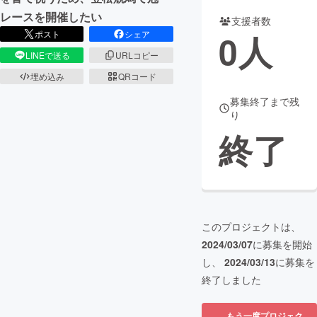
レースを開催したい
支援者数
まちづくり・地域活性化
0
人
ポスト
シェア
LINEで送る
URLコピー
CAMPFIRE for Social Good
CAMPFIRE Creation
埋め込み
QRコード
CAMPFIREふるさと納税
machi-ya
コミュニティ
募集終了まで残
り
終了
このプロジェクトは、
2024/03/07
に募集を開始
し、
2024/03/13
に募集を
終了しました
もう一度プロジェク