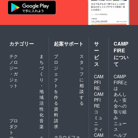
場合、
支援金
の返金
はしま
せん
が、
ファン
レター
へ掲載
カテゴリー
起案サポート
サ
CAMP
はされ
ー
FIRE
ませ
テク
ま
プ
ス
ビ
につい
ん。 こ
ノロ
ち
ロ
タ
のリ
ス
て
ターン
ジー
づ
ジ
ッ
の画像
・ガ
く
ェ
フ
CAM
CAMP
は過去
ジェ
り
ク
に
のレー
PFI
FIREと
ット
・
ト
相
スのサ
RE
は
地
を
談
ンプル
CAM
あんし
です。
域
作
す
PFI
ん・安
私は夜
活
る
る
RE
全への
空メル
性
資
コ
取り組
さんへ
化
料
のヘイ
ミュ
み
プロ
音
請
トは全
ニ
ニュー
ダク
楽
求
くあり
ティ
ス
ませ
ト
CAM
ヘルプ
ん。唯
クラウドファ