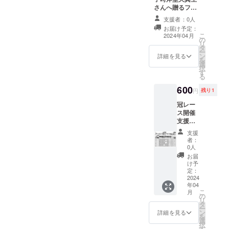
さんへ贈るファ
ンレターの支援
支援者：0人
者一覧にあなた
お届け予定：
のお名前（ニッ
こ
2024年04月
の
クネーム）を載
リ
タ
せます。備考欄
ー
ン
に支援者名
詳細を見る
を
選
（ニックネー
択
す
ム）を書いてく
る
ださい。 ニック
600
ネームの文字数
円
残り1
は備考欄の文字
冠レー
数です。 書いて
ス開催
いただくお名前
支援の
は カバー株式会
エピ
社二次創作全般
支援
ソード
ガイドラインに
者：
を提案
沿ったものにし
0人
してく
てください。 ラ
お届
ださ
インを超える可
け予
い。案
能性があるお名
定：
を支援
2024
前の方にはメー
年04
時に備
ルで相談させて
こ
月
考欄に
頂きます。 相談
の
リ
記載く
の結果変更され
タ
ー
ださ
ない、連絡が取
ン
詳細を見る
を
い。
れない等の場
選
択
メッ
合、支援金の返
す