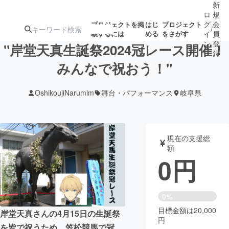
新
ロ
規
グ
会
プロジェクトを掲
はじ
プロジェクト
/
載するには
める
をさがす
イ
員
ン
登
"岸堂天真生誕祭2024冠レース開催！
録
みんなで祝おう！"
人気のプロ
注目のリ
注目の新着プロ
募集終了が近いプ
もうすぐ公開
OshikoujiNarumim
舞台・パフォーマンス
岐阜県
ジェクト
ターン
ジェクト
ロジェクト
されます
アート・写真
音楽
現在の支援総
額
0
円
テクノロジー・ガジェット
ゲーム・サ
映像・映画
書籍・雑誌
0%
目標金額は20,000
岸堂天真さんの4月15日の生誕祭
円
ビジネス・起業
チャレンジ
を皆で祝うため、笠松競馬で冠