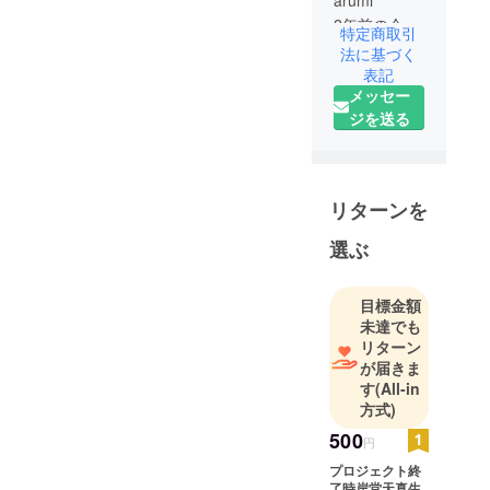
arumi
2年前の令和
特定商取引
4年に何度も
法に基づく
笠松競馬で
表記
メッセー
ホロの生誕
ジを送る
日の応援広
告・冠レー
スを行った
実績があ
リターンを
り、ノウハ
ウを持って
選ぶ
います。
目標金額
未達でも
リターン
が届きま
す
(All-in
方式)
500
円
プロジェクト終
了時岸堂天真生