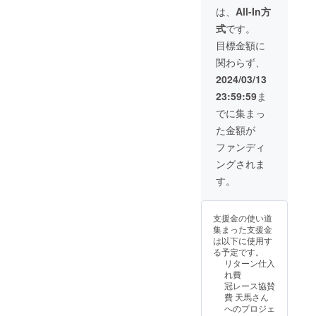
ただく
程 カ
からお
は、
All-In方
せるを希望する
こと
バー株
願いい
名前・ニック
式
です。
は、
式会
たしま
ネームを記入く
ファン
社 二
す。 以
目標金額に
ださい。
レター
次創作
下のガ
関わらず、
の支援
全般ガ
イドラ
者が無
イドラ
インに
2024/03/13
かった
イン カ
沿って
23:59:59
ま
場合、
バー株
案を
代筆し
式会
作って
でに集まっ
ていた
社 応
くださ
た金額が
だく。
援広告
い。 笠
早期に
に関す
松競馬
ファンディ
実行委
るガイ
企業等
ングされま
員に
ドライ
協賛
なって
ン 案に
レース
す。
いただ
つい
取扱規
いた場
て、こ
程 カ
合、
ちらが
バー株
支援金の使い道
レース
お尋ね
式会
集まった支援金
名、
したい
社 二
は以下に使用す
レース
ことが
次創作
る予定です。
のエピ
ある場
全般ガ
リターン仕入
ソード
合のた
イドラ
れ費
の予備
め、
イン カ
冠レース協賛
案を
メール
バー株
費 天馬さん
創って
アドレ
式会
へのプロジェ
いただ
スを支
社 応