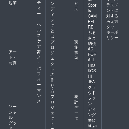
起業
テ
ン
ビ
ラスメ
Spor
ィ
デ
ス
ントに
ts
ー
ィ
対する
CAM
・
ン
考え方
PFI
ヘ
グ
クッ
RE
ル
と
キーポ
ふる
ス
は
リシー
さと
ケ
プ
実
納税
ア
ロ
施
AD
アー
舞
ジ
事
FOR
ト・
台
ェ
例
ALL
写真
・
ク
HIO
パ
ト
KOS
フ
の
HI
ォ
作
JFA
ー
り
クラ
マ
方
ウド
ン
プ
統
ファ
ス
ロ
計
ン
ソー
ジ
デ
ディ
シャ
ェ
ー
ング
ル
ク
タ
mac
グッ
ト
hi-ya
ド