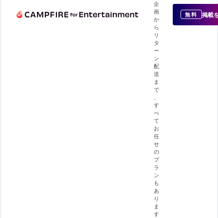
企
画
掲載
無料
か
ら
リ
タ
ー
ン
配
送
ま
で
、
す
べ
て
お
任
せ
の
プ
ラ
ン
も
あ
り
ま
す