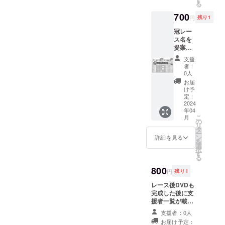
る
セージ
金はしません
は
が、ファンレ
700
円
残り1
【応援
ターへ掲載はさ
広告】
れません。
冠レー
から始
ス名を
まるも
提案し
ので、
てくだ
支援
記号半
さい。
者：
角およ
案を支
0人
び【応
援時に
お届
援広
備考欄
け予
告】を
に記載
定：
含め５
くださ
2024
０文字
年04
い。
こ
月
でお願
レース
の
リ
いま
名は記
タ
ー
す。 こ
号半角
ン
詳細を見る
を
のリ
を含め
選
択
ターン
１５文
す
る
はメッ
字で、
セージ
「広
800
円
残り1
内容が
告」を
以下の
入れな
レース後DVDも
ガイド
いよう
完成した後に支
ライン
お願い
援者一覧が載っ
に合致
ます。
たファンレター
支援者：0人
してい
「応
（DVD・競馬新
お届け予定：
るか即
援」
聞同封）を送り