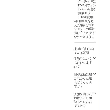
クト終了時に
き 支援
援時に
援広告
DVD付ファン
者が無
教えて
に関す
レターを贈る
かった
くださ
るガイ
費用 リター
場合に
い。 備
ドライ
ン郵送費用
備えて
考欄に
ン 案に
※目標金額を超
いただ
案と共
つい
えた場合はプロ
く等で
に、支
て、こ
ジェクトの運営
す。そ
援者一
ちらが
費に充てさせて
の他ク
覧リス
お尋ね
いただきます。
ラファ
トに載
したい
ンオー
せるを
ことが
ナーに
希望す
ある場
支援に関するよ
やって
る名
合のた
くある質問
みたい
前・
め、
ことを
ニック
手数料はいく
メール
提案す
ネーム
らかかります
アドレ
ること
を記入
か？
スを支
ができ
くださ
援時に
ます。
い。 画
目標金額に届
お伺い
クラ
像はサ
かなかった場
しま
ファン
ンプル
合どうなりま
す。 備
の周知
で競馬
すか？
考欄に
等は強
への掲
案と共
制しま
載例
支援で困った
に支援
せん。
で、リ
時はどこに相
者一覧
実行委
ターン
談したらいい
リスト
員会
に競馬
ですか？
に載せ
は、
新聞は
るを希