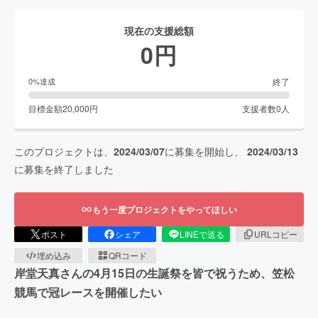
現在の支援総額
0
円
終了
0
%達成
目標金額
20,000
円
支援者数
0
人
このプロジェクトは、
2024/03/07
に募集を開始し、
2024/03/13
に募集を終了しました
もう一度プロジェクトをやってほしい
ポスト
シェア
LINEで送る
URLコピー
埋め込み
QRコード
岸堂天真さんの4月15日の生誕祭を皆で祝うため、笠松
競馬で冠レースを開催したい