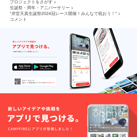
プロジェクトをさがす
>
式会社
す。
唯一
生誕祭・周年・アニバーサリー
>
二次創
「推し
"岸堂天真生誕祭2024冠レース開催！みんなで祝おう！"
作全般
>
は推せ
ガイド
コメント
る時に
ライン
推せ」
に沿っ
という
たもの
名言
にして
を、暖
くださ
かい気
い。 ラ
持ちで
インを
私に残
超える
してく
可能性
れた証
がある
として
お名前
使って
の方に
いま
はメー
す。
ルで相
談させ
て頂き
ます。
相談の
結果変
更され
ない、
連絡が
取れな
い等の