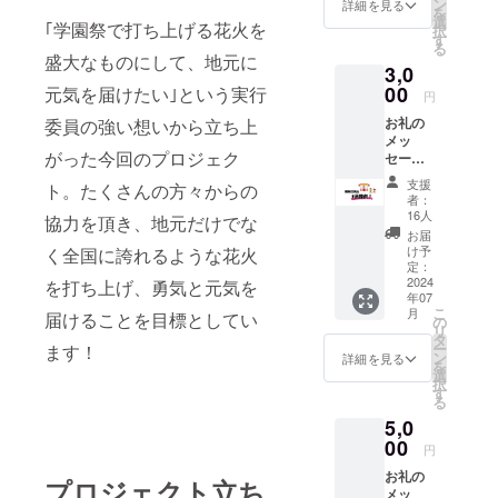
５×縦11
ン
詳細を見る
を
選
｢学園祭で打ち上げる花火を
択
す
る
盛大なものにして、地元に
3,0
00
元気を届けたい｣という実行
円
お礼の
委員の強い想いから立ち上
メッ
がった今回のプロジェク
セージ
上柳祭
支援
ト。たくさんの方々からの
オリジ
者：
ナルし
16人
協力を頂き、地元だけでな
おり
お届
（ご来
け予
く全国に誇れるような花火
場いた
定：
だいた
2024
を打ち上げ、勇気と元気を
年07
方限
こ
月
届けることを目標としてい
定） ・
の
リ
商品サ
タ
ー
ます！
イズ：
ン
詳細を見る
を
横５×縦
選
択
11 模擬
す
る
店商品
5,0
１品提
供（※ご
00
円
来場い
お礼の
ただい
プロジェクト立ち
メッ
た方限