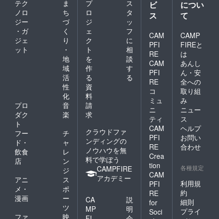
テク
ま
プ
ス
ビ
につい
ノロ
ち
ロ
タ
ス
て
ジー
づ
ジ
ッ
・ガ
く
ェ
フ
CAM
CAMP
ジェ
り
ク
に
PFI
FIREと
ット
・
ト
相
RE
は
地
を
談
CAM
あんし
域
作
す
PFI
ん・安
活
る
る
RE
全への
性
資
コ
取り組
化
料
ミュ
み
プロ
音
請
ニ
ニュー
ダク
楽
求
ティ
ス
ト
CAM
ヘルプ
クラウドファ
フー
チ
PFI
お問い
ンディングの
ド・
ャ
RE
合わせ
ノウハウを無
飲食
レ
Crea
料で学ぼう
店
ン
tion
各種規定
CAMPFIRE
ジ
CAM
アカデミー
アニ
ス
利用規
PFI
メ・
ポ
約
RE
漫画
ー
CA
説
細則
for
ツ
MP
明
プライ
Soci
ファ
映
FI
会