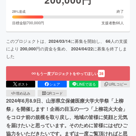
終了
28
%達成
目標金額
700,000
円
支援者数
66
人
このプロジェクトは、
2024/03/14
に募集を開始し、
66
人の支援
により
200,000
円の資金を集め、
2024/04/22
に募集を終了しま
した
もう一度プロジェクトをやってほしい
28
ポスト
シェア
LINEで送る
URLコピー
埋め込み
QRコード
2024年6月8.9日、山形県立保健医療大学大学祭「上柳
祭」を開催します！企画の目玉の一つ「上柳花火大会」
をコロナ前の規模を取り戻し、地域の皆様に笑顔と元気
を届けたいと思っています。そのために皆様にはぜひご
協力をいただきたいです。まずは一度ご覧頂ければと思