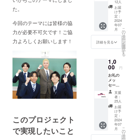
12人
お届
た。
け予
定：
2024
今回のテーマには皆様の協
年07
こ
月
力が必要不可欠です！ご協
の
リ
タ
ー
力よろしくお願いします！
ン
詳細を見る
を
選
択
す
る
1,0
00
円
お礼の
メッ
セージ
上柳祭
支援
オリジ
者：
ナルし
25人
おり(ご
お届
来場い
け予
ただい
定：
このプロジェクト
た方限
2024
年07
定) ・商
で実現したいこと
こ
月
品サイ
の
リ
ズ：横
タ
ー