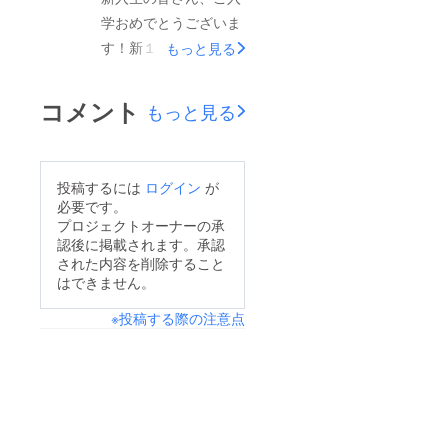
継いでいきたいという
学おめでとうございま
運びとなりました。今
想い」と「明るく美し
す！新１年生の部門決
もっと見る
年も皆様のお力添えを
い様から花火が連想さ
めを行いました。上柳
賜りたく、心よりお願
れ、夜空を花火で明る
祭本番まで２か月を切
い申し上げます。
コメント
もっと見る
く照らし地元に元気を
り、準備も着々と進ん
【URL】https://camp-
届けたいという想い」
でおります！是非、当
fire.jp/projects/817766
からこのテーマに決め
日は会場にいらして、
/view?
投稿するには
ログイン
が
ました。皆様の記憶に
本学祭を楽しんでいた
utm_campaign=cp_po
必要です。
残る学園祭を学園祭を
だきたいです。引き続
_share_c_msg_mypa
プロジェクトオーナーの承
目指して参ります！引
認後に掲載されます。承認
きのご支援の程、よろ
ge_projects_show些細
き続きのご支援の程よ
された内容を削除すること
しくお願いいたしま
なご支援でも大変励み
はできません。
ろしくう願いいたしま
す！
になります。また、ご
す！
※投稿する際の注意点
友人やご家族へのシェ
アだけでも大変ありが
たく思います。皆様と
共にこのプロジェクト
を成功に導けることを
願っております。