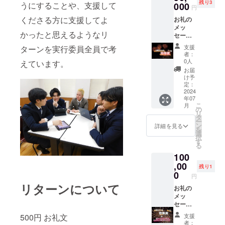
残り3
うにすることや、支援して
供（※ご
000
ズ展
せてい
円
来場い
開：
ただき
くださる方に支援してよ
お礼の
ただい
SS,S,M,
ます。
メッ
た方限
L,2L,3L
かったと思えるようなリ
セージ
定） 上
・カ
上柳祭
柳祭で
ラー展
支援
ターンを実行委員全員で考
オリジ
打ち上
開：紺
者：
ナルし
げる花
※当日
0人
えています。
おり ・
火の動
メール
お届
商品サ
画 ・収
ご提示
け予
イズ：
録時
定：
で上柳
横５×縦
2024
間：90
祭オリ
年07
11 模擬
分 ・提
ジナル
こ
月
店商品
供方
の
券をお
リ
３品提
法：
タ
渡しし
ー
供（ご
メール
ン
ます。
詳細を見る
を
来場い
にURL
選
現金
択
ただい
を掲載
す
への換
る
た方限
しま
金はで
100
定）
す。 上
きませ
（１）
,00
柳祭オ
ん。
残り1
上柳祭
リジナ
0
また、
円
で打ち
ルトー
オリジ
リターンについて
上げる
お礼の
トバッ
ナル券
花火の
メッ
グ ・商
の転売
動画 ・
セージ
品サイ
などは
収録時
上柳祭
ズ：本
禁止さ
支援
500円 お礼文
間：90
オリジ
体
せてい
者：