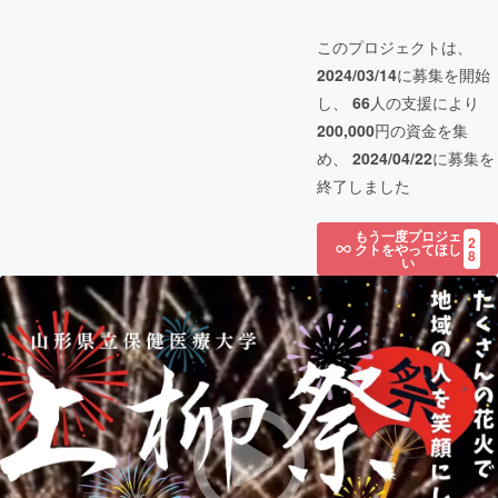
このプロジェクトは、
2024/03/14
に募集を開始
し、
66
人の支援により
200,000
円の資金を集
め、
2024/04/22
に募集を
終了しました
もう一度プロジェ
2
クトをやってほし
8
い