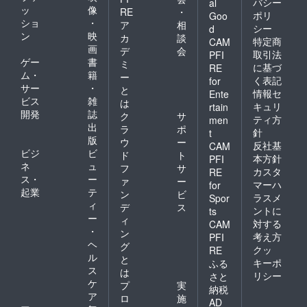
バシー
al
ッ
像
RE
・
ポリ
Goo
ショ
・
ア
相
シー
d
ン
映
カ
談
特定商
CAM
画
デ
会
取引法
PFI
ゲー
書
ミ
に基づ
RE
ム・
籍
ー
く表記
for
サー
・
と
情報セ
Ente
ビス
雑
は
キュリ
rtain
開発
誌
ク
サ
ティ方
men
出
ラ
ポ
針
t
版
ウ
ー
反社基
CAM
ビジ
ビ
ド
ト
本方針
PFI
ネ
ュ
フ
サ
カスタ
RE
ス・
ー
ァ
ー
マーハ
for
起業
テ
ン
ビ
ラスメ
Spor
ィ
デ
ス
ントに
ts
ー
ィ
対する
CAM
・
ン
考え方
PFI
ヘ
グ
クッ
RE
ル
と
キーポ
ふる
ス
は
リシー
さと
ケ
プ
実
納税
ア
ロ
施
AD