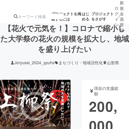
新
ロ
規
グ
会
プロジェクトを掲
はじ
プロジェクト
/
載するには
める
をさがす
イ
員
ン
登
【花火で元気を！】コロナで縮小し
録
た大学祭の花火の規模を拡大し、地域
を盛り上げたい
人気のプロ
注目のリ
注目の新着プロ
募集終了が近いプ
もうすぐ公開
ジェクト
ターン
ジェクト
ロジェクト
されます
Joryusai_2024_ypuhs
まちづくり・地域活性化
山形県
アート・写真
音楽
現在の支援総
テクノロジー・ガジェット
ゲーム・サ
額
200,
映像・映画
書籍・雑誌
000
ビジネス・起業
チャレンジ