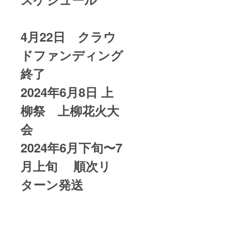
保健医
療大学
グラウ
ンド
4月22日 クラウ
・支援
ドファンディング
者様の
交通費
や滞在
終了
費：支
援者様
2024年6月8日 上
の交通
費や滞
柳祭 上柳花火大
在費は
各自で
会
ご負担
くださ
い。
2024年6月下旬〜7
※
車でお
月上旬 順次リ
越しの
場合、
ターン発送
大学側
で１台
分用意
しま
す。