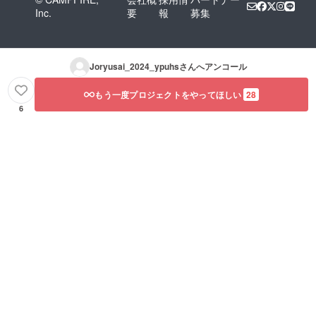
Inc.
要
報
募集
Joryusai_2024_ypuhs
さんへアンコール
もう一度プロジェクトをやってほしい
28
6