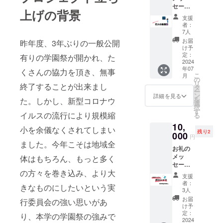
セージ
定） ※
上げの背景
上柳祭
当日
支援
オリジ
メール
者：
ナルし
ご提示
7人
おり
で上柳
お届
昨年度、3年ぶりの一般公開
（ご来
祭オリ
け予
場いた
ジナル
定：
有りの学園祭が開かれ、た
だいた
2024
券をお
年07
方限
くさんの協力を頂き、無事
渡しし
こ
月
定） ・
ます。
の
リ
終了することが出来まし
商品サ
現金
タ
ー
イズ：
への換
ン
詳細を見る
を
た。しかし、新型コロナウ
横５×縦
金はで
選
択
11 模擬
きませ
す
イルスの流行により規模縮
る
店商品
ん。
10,
１品提
また、
小を余儀なくされてしまい
残り2
供（※ご
000
オリジ
円
来場い
ナル券
ました。今年こそは地域全
お礼の
ただい
の転売
メッ
体はもちろん、もっと多く
た方限
などは
セージ
定） 上
禁止さ
の方々を巻き込み、より大
上柳祭
柳祭で
せてい
支援
オリジ
打ち上
ただき
者：
きなものにしたいという実
ナルし
げる花
ます。
3人
おり ・
火の動
お届
行委員会の強い思いがあ
商品サ
画 ・収
け予
イズ：
録時
定：
り、本学の学園祭の強みで
横５×縦
2024
間：90