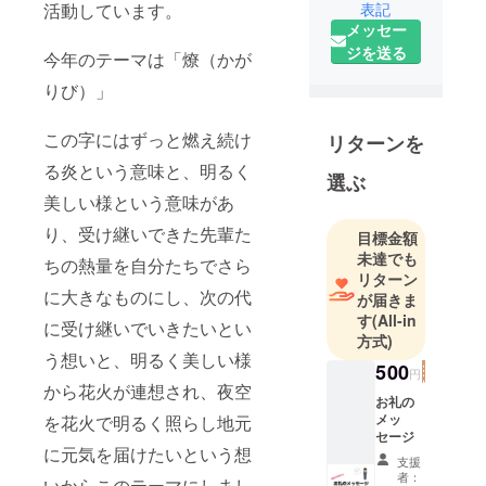
活動しています。
表記
メッセー
ジを送る
今年のテーマは「燎（かが
りび）」
この字にはずっと燃え続け
リターンを
る炎という意味と、明るく
選ぶ
美しい様という意味があ
り、受け継いできた先輩た
目標金額
未達でも
ちの熱量を自分たちでさら
リターン
に大きなものにし、次の代
が届きま
す
(All-in
に受け継いでいきたいとい
方式)
う想いと、明るく美しい様
500
円
から花火が連想され、夜空
お礼の
メッ
を花火で明るく照らし地元
セージ
に元気を届けたいという想
支援
者：
いからこのテーマにしまし