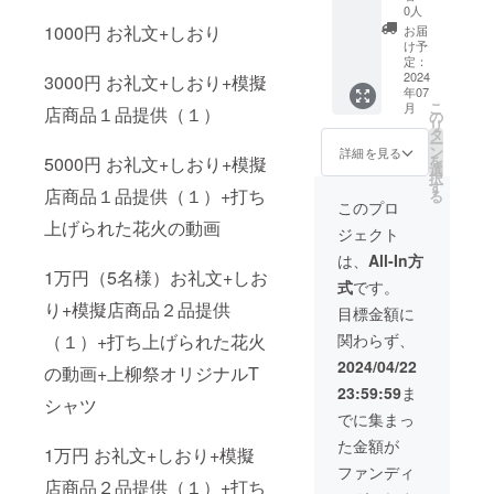
分 ・提
ナルし
W30×H
ただき
0人
供方
おり ・
36、持
ます。
1000円 お礼文+しおり
お届
法：
商品サ
ち手
け予
メール
イズ：
2.5×50
定：
にURL
横５×縦
2024
・カ
3000円 お礼文+しおり+模擬
年07
を掲載
11 模擬
ラー展
こ
月
店商品１品提供（１）
しま
店商品
開：ナ
の
リ
す。 上
５品提
チュラ
タ
ー
柳祭オ
供
ル ※当
ン
詳細を見る
を
5000円 お礼文+しおり+模擬
リジナ
（１）
日メー
選
択
ルポロ
（ご来
ルご提
す
店商品１品提供（１）+打ち
る
シャツ
場いた
示で上
このプロ
・サイ
だいた
柳祭オ
上げられた花火の動画
ジェクト
ズ展
方限
リジナ
開：
定） 上
ル券を
は、
All-In方
SS,S,M,
柳祭で
お渡し
1万円（5名様）お礼文+しお
式
です。
L,2L,3L
打ち上
しま
・カ
げる花
り+模擬店商品２品提供
す。
目標金額に
ラー展
火の動
現金へ
関わらず、
（１）+打ち上げられた花火
開：紺
画 ・収
の換金
上柳花
録時
はでき
2024/04/22
の動画+上柳祭オリジナルT
火大
間：90
ませ
23:59:59
ま
会 特
分 ・提
ん。
シャツ
等席
供方
また、
でに集まっ
（１~４
法：
オリジ
た金額が
席）
メール
ナル券
1万円 お礼文+しおり+模擬
（２）
にURL
の転売
ファンディ
（１）
を掲載
店商品２品提供（１）+打ち
などは