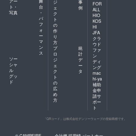
アー
舞
ジ
事
FOR
ト・
台
ェ
例
ALL
写真
・
ク
HIO
パ
ト
KOS
フ
の
HI
ォ
作
JFA
ー
り
クラ
マ
方
ウド
ン
プ
統
ファ
ス
ロ
計
ン
ソー
ジ
デ
ディ
シャ
ェ
ー
ング
ル
ク
タ
mac
グッ
ト
hi-ya
ド
の
補助
広
金申
め
請サ
方
ポー
ト
「QRコード」は株式会社デンソーウェーブの登録商標です。
© CAMPFIRE,
会社概
採用情
パートナー