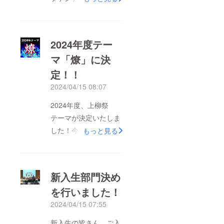
て昨年度のクラウド
ファンディングでは、
皆様の温かいご協力の
2024年度テー
おかげで20万円を集め
マ「燎」に決
ることができました。
定！！
多大なるご支援に心よ
り感謝申し上げます。
2024/04/15 08:07
お寄せいただいたご支
2024年度、上柳祭
援は、上柳祭花火大会
テーマが決定いたしま
に活用させていただ
した！今年度のテーマ
もっと見る
き、無事に成功を納め
は「燎（かがりび）」
ることができました。
です！この字には「燃
また本年度も『地域の
え続ける炎」という意
人と繋がり、盛り上が
新入生部門決め
味があります。「受け
る過去最大規模の大学
を行いました！
継いできた先輩たちの
祭』の実現に向けて、
2024/04/15 07:55
熱量をさらに大きなも
新たなクラウドファン
のにし、次の代へ受け
新入生の皆さん、ご入
ディングを立ち上げる