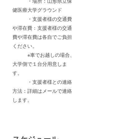
・場所：山形県立保
各自で
ん。
ご負担
健医療大学グラウンド
くださ
また、
い。
オリジ
・支援者様の交通費
※
ナル券
車でお
の転売
や滞在費：支援者様の交通
越しの
などは
費や滞在費は各自でご負担
場合、
禁止さ
大学側
せてい
ください。
で１台
ただき
分用意
ます。
※車でお越しの場合、
しま
（２）
す。
上柳花
大学側で１台分用意しま
火大会
・支援
す。
者様と
・日
・支援者様との連絡
の連絡
時：
方法：
2024年
方法：詳細はメールで連絡
詳細は
6月８日
メール
（土）
します。
で連絡
18：
しま
30〜
す。
20：30
予定
・場
所：山
形県立
スケジュール