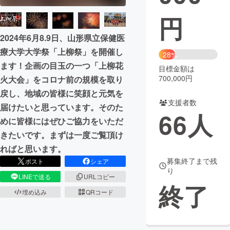
円
まちづくり・地域活性化
2024年6月8.9日、山形県立保健医
療大学大学祭「上柳祭」を開催し
CAMPFIRE for Social Good
CAMPFIRE Creation
28%
ます！企画の目玉の一つ「上柳花
CAMPFIREふるさと納税
machi-ya
コミュニティ
目標金額は
700,000円
火大会」をコロナ前の規模を取り
戻し、地域の皆様に笑顔と元気を
支援者数
届けたいと思っています。そのた
66
人
めに皆様にはぜひご協力をいただ
きたいです。まずは一度ご覧頂け
ればと思います。
募集終了まで残
ポスト
シェア
り
LINEで送る
URLコピー
終了
埋め込み
QRコード