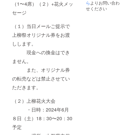
ラー展
ら
よりお問い合わ
（1〜4席）（２）+花火メッ
・日
開：ナ
せください
時：
チュラ
セージ
2024年
ル 上柳
6月８日
花火大
（１）当日メールご提示で
（土）
会 特
18：
等席
上柳祭オリジナル券をお渡
30〜
（１～
20：30
４席）
しします。
予定
（２）
メッ
現金への換金はでき
・場
セージ
所：山
花火
ません。
形県立
（１）
また、オリジナル券
保健医
当日
療大学
メール
の転売などは禁止させてい
グラウ
ご提示
ンド
で上柳
ただきます。
祭オリ
・支援
ジナル
者様の
券をお
（２）上柳花火大会
交通費
渡しし
や滞在
ます。
・日時：2024年6月
費：支
援者様
現金へ
８日（土）18：30〜20：30
の交通
の換金
予定
費や滞
はでき
在費は
ませ