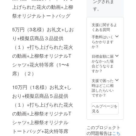
ングされま
当日
しま
禁止さ
上げられた花火の動画+上柳
メール
す。 上
せてい
す。
ご提示
柳祭オ
ただき
祭オリジナルトートバッグ
で上柳
リジナ
ます。
祭オリ
ルポロ
支援に関するよ
ジナル
シャツ
5万円（3名様）お礼文+しお
くある質問
券をお
・サイ
渡しし
ズ展
手数料はいく
り+模擬店商品３品提供
ます。
開：
らかかります
SS,S,M,
（１）+打ち上げられた花火
か？
現金へ
L,2L,3L
の動画+上柳祭オリジナルT
の換金
・カ
目標金額に届
はでき
ラー展
かなかった場
シャツ+花火特等席（1〜4
ませ
開：紺
合どうなりま
ん。
上柳祭
すか？
席）（２）
オリジ
また、
ナル
支援で困った
オリジ
トート
時はどこに相
10万円（1名様）お礼文+し
ナル券
バッグ
談したらいい
の転売
・商品
ですか？
おり+模擬店商品５品提供
などは
サイ
禁止さ
ズ：本
（１）+打ち上げられた花火
ヘルプページを
せてい
体
見る
の動画+上柳祭オリジナルT
ただき
W30×H
ます。
36、持
シャツ+上柳祭オリジナル
（２）
ち手
このプロジェクト
上柳花
2.5×50
トートバッグ+花火特等席
の問題報告は
こち
火大会
・カ