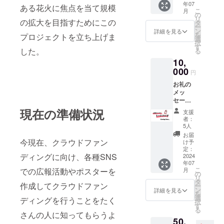
年07
11 模擬
分 ・提
ある花火に焦点を当て規模
こ
月
店商品
供方
の
リ
の拡大を目指すためにこの
２品提
法：
タ
ー
供（※ご
メール
ン
詳細を見る
を
プロジェクトを立ち上げま
来場い
にURL
選
択
ただい
を掲載
す
した。
る
た方限
しま
10,
定） 上
す。 ※
柳祭で
000
当日
円
打ち上
メール
お礼の
げる花
ご提示
メッ
火の動
で上柳
セージ
画 ・収
祭オリ
上柳祭
録時
現在の準備状況
ジナル
支援
オリジ
間：90
券をお
者：
ナルし
分 ・提
渡しし
5人
おり
供方
ます。
お届
（ご来
今現在、クラウドファン
法：
現金
け予
場いた
メール
定：
への換
ディングに向け、各種SNS
だいた
2024
にURL
金はで
年07
方限
を掲載
きませ
こ
での広報活動やポスターを
月
定） ・
しま
の
ん。
リ
商品サ
す。 上
タ
また、
作成してクラウドファン
ー
イズ：
柳祭オ
ン
オリジ
詳細を見る
を
横５×縦
リジナ
選
ナル券
ディングを行うことをたく
択
11 模擬
ルポロ
す
の転売
る
店商品
シャツ
さんの人に知ってもらうよ
などは
50,
２品提
・サイ
禁止さ