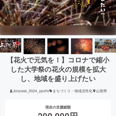
【花火で元気を！】コロナで縮小
した大学祭の花火の規模を拡大
し、地域を盛り上げたい
Joryusai_2024_ypuhs
まちづくり・地域活性化
山形県
現在の支援総額
200,000
円