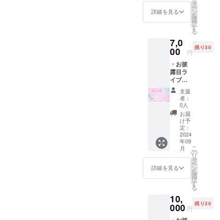
×10(サ
ずつつ
タ
ー
インな
いてき
ン
詳細を見る
を
し) チェ
ます。
選
択
キ券は
※チェキ
す
る
お披露
券有効
7,0
目ライ
期限：
残り30
ブ以降
00
アイド
円
のどの
ル活動
・お披
ライブ
を続け
露目ラ
でも、
ている
イブ、
どのメ
限り
特典会
ンバー
ずっと
支援
に招待
でもお
者：
・チェ
使いい
0人
キ券
ただけ
お届
×10(サ
ます。
け予
インつ
サイン
定：
き) ・
2024
つきの
年09
チェキ
チェキ
こ
月
券
券の
の
リ
×10(サ
み、1枚
タ
ー
インな
につき
ン
詳細を見る
を
し) ・お
トーク
選
択
披露目
タイム
す
る
ライブ
が60秒
10,
当日、
ずつつ
残り20
メン
000
いてき
円
バー集
ます。
・お披