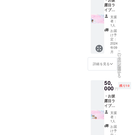
合との
※チェキ
露目ラ
撮影1回
券有効
イブ、
おまけ
期限：
特典会
(サイン
アイド
支援
に招待
つき) ・
ル活動
者：
・お披
お披露
を続け
1人
露目以
目ライ
ている
お届
降の3
ブ当
限り
け予
回、ラ
日、私
定：
ずっと
イブに
2024
服のラ
年09
ご招
ンダム
こ
月
待！
メン
の
リ
(3ヶ月
バー
タ
ー
以内に
チェキ1
ン
詳細を見る
を
は必ず
枚(サイ
選
択
開催し
ンつき)
す
る
ます) ・
チェキ
50,
オリジ
券はお
残り10
ナルペ
000
披露目
円
ンライ
ライブ
・お披
ト、タ
以降の
露目ラ
オル付
どのラ
イブ、
き！！
イブで
特典会
→当日
も、ど
支援
に招待
入場時
のメン
者：
・お披
のお渡
バーで
1人
露目以
しとな
もお使
お届
降の5
ります
いいた
け予
回、ラ
・チェ
定：