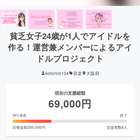
貧乏女子24歳が1人でアイドルを
作る！運営兼メンバーによるアイ
ドルプロジェクト
kotorin0104
音楽
大阪府
現在の支援総額
69,000
円
終了
34
%達成
目標金額
200,000
円
支援者数
8
人