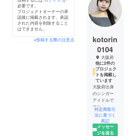
必要です。
プロジェクトオーナーの承
認後に掲載されます。承認
された内容を削除すること
はできません。
kotorin
※投稿する際の注意点
0104
大阪府
他に2件の
プロジェク
トを掲載し
ています
大阪府出身
のシンガー
アイドルで
す🎀
特定商取引
近々単独ラ
法に基づく
イブ予定！
表記
メッセー
2度こちらで
ジを送る
アイドルプ