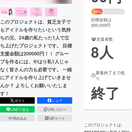
まちづくり・地域活性化
34%
目標金額は
このプロジェクトは、貧乏女子で
200,000円
もアイドルを作りたいという気持
CAMPFIRE for Social Good
CAMPFIRE Creation
ちの元、24歳の私たった1人で立
CAMPFIREふるさと納税
machi-ya
コミュニティ
支援者数
8
人
ち上げたプロジェクトです。 目標
支援金額は200000円！！ グルー
プを作るには、やはり私1人じゃ
なく皆さんの力も必要です。 一緒
募集終了まで残
にアイドルを作り上げていきませ
り
んか？ よろしくお願いいたしま
終了
す！
ポスト
シェア
LINEで送る
URLコピー
埋め込み
QRコード
このプロジェクトは、