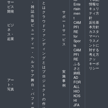
サー
・
と
ち全員
情報セ
Ente
ビス
雑
は
で飲食
キュリ
rtain
開発
誌
店にて
ク
サ
ティ方
men
オフ会
出
ラ
ポ
針
t
をしま
版
ウ
ー
反社基
CAM
す。 ※
ビジ
ビ
ド
ト
その際
本方針
PFI
ネ
ュ
フ
サ
の交通
カスタ
RE
ス・
ー
費、飲
ァ
ー
マーハ
for
食代は
起業
テ
ン
ビ
ラスメ
Spor
実費で
ィ
デ
ス
ントに
ts
ご負担
ー
ィ
対する
いただ
CAM
・
ン
きます
考え方
PFI
ヘ
事ご了
グ
クッ
RE
承くだ
ル
と
キーポ
ふる
さい。
ス
は
リシー
さと
日時や
ケ
プ
実
納税
場所は
ア
ロ
施
デ
AD
アー
舞
ジ
事
ビュー
FOR
ト・
台
ライブ
ェ
例
ALL
以降に
写真
・
ク
HIO
メール
パ
ト
KOS
でご案
フ
の
内しま
HI
ォ
作
すが、
JFA
ー
遠方に