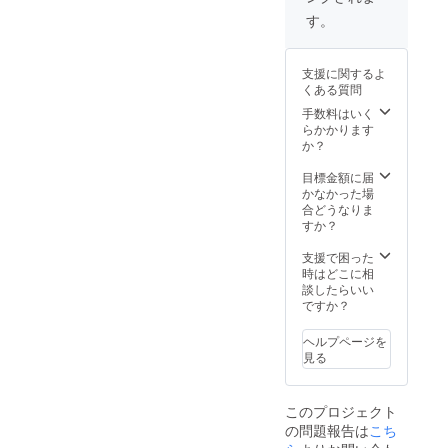
し) ・お
枚(あら
す。
披露目
かじめ
ライブ
お家で
当日、
サイン
支援に関するよ
メン
＋デコ
くある質問
バー集
レー
合との
ション
手数料はいく
撮影1回
付き)
らかかります
おまけ
チェキ
か？
(サイン
券はお
つき) ・
披露目
目標金額に届
お披露
ライブ
かなかった場
目ライ
以降の
合どうなりま
ブ当
どのラ
すか？
日、私
イブで
服のラ
も、ど
支援で困った
ンダム
のメン
時はどこに相
メン
バーで
談したらいい
バー
もお使
ですか？
チェキ1
いいた
枚(あら
だけま
ヘルプページを
かじめ
す。全
見る
お家で
て 1枚
サイン
につき
＋デコ
トーク
このプロジェクト
レー
タイム
の問題報告は
こち
ション
が60秒
付き)
ずつつ