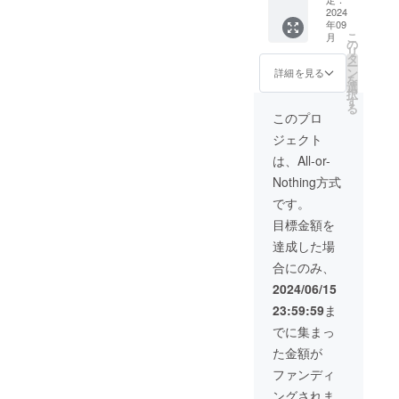
だけま
イブに
2024
キ券
す。全
年09
ご招
×30(サ
て 1枚
こ
月
待！
インつ
の
につき
リ
(5ヶ月
き) ・
タ
トーク
ー
以内に
チェキ
ン
タイム
詳細を見る
を
は必ず
券
選
が60秒
択
開催し
×30(サ
す
ずつつ
る
ます) ・
インな
いてき
このプロ
オリジ
し) ・お
ます。
ジェクト
ナルペ
披露目
※チェキ
ンライ
ライブ
券有効
は、All-or-
ト、タ
当日、
期限：
Nothing方式
オル付
メン
アイド
き！！
バー集
ル活動
です。
→当日
合との
を続け
目標金額を
入場時
撮影1回
ている
のお渡
おまけ
限り
達成した場
しとな
(サイン
ずっと
合にのみ、
ります
つき) ・
・チェ
お披露
2024/06/15
キ券
目ライ
23:59:59
ま
×30(サ
ブ当
インつ
日、私
でに集まっ
き) ・
服のラ
た金額が
チェキ
ンダム
券
メン
ファンディ
×30(サ
バー
ングされま
インな
チェキ1