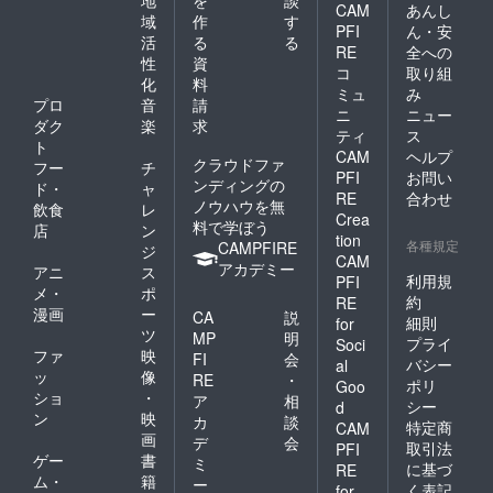
地
を
談
CAM
あんし
アン
域
作
す
PFI
ん・安
コール
活
る
る
挨拶 ・
RE
全への
性
資
別日で
コ
取り組
化
料
メン
ミュ
み
バー全
プロ
音
請
ニ
ニュー
員と皆
ダク
楽
求
ティ
ス
さんで
ト
CAM
ヘルプ
30分の
クラウドファ
フー
チ
散歩、1
PFI
お問い
ンディングの
ド・
ャ
時間の
RE
合わせ
ノウハウを無
飲食
レ
飲食店
Crea
料で学ぼう
オフ会
店
ン
tion
お披露
各種規定
CAMPFIRE
ジ
CAM
目ライ
アカデミー
アニ
ス
ブ以
利用規
PFI
メ・
ポ
降、ど
約
RE
漫画
ー
こかの
CA
説
細則
for
土曜日
ツ
MP
明
プライ
Soci
か日曜
ファ
映
FI
会
バシー
al
日どち
ッ
像
RE
・
ポリ
らかで
Goo
ショ
・
ア
相
時間を
シー
d
ン
映
取り、
カ
談
特定商
CAM
30分大
画
デ
会
取引法
PFI
阪市内
ゲー
書
ミ
に基づ
RE
を散歩
ム・
籍
ー
く表記
for
したの