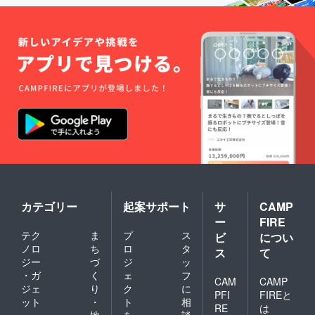
ている
楽屋に
限り
帰る時
ずっと
までお
○スペ
見送
シャル
り、こ
特
のリ
典！！
ターン
・特典
の方へ
会のラ
アン
ストに
コール
メン
挨拶
バー全
員と1人
ずつ
トーク
タイム
(60
秒)、ラ
カテゴリー
起案サポート
サ
CAMP
スト挨
ー
FIRE
拶後に
テク
ま
プ
ス
楽屋に
ビ
につい
帰る時
ノロ
ち
ロ
タ
ス
て
までお
ジー
づ
ジ
ッ
見送
・ガ
く
ェ
フ
り、こ
CAM
CAMP
ジェ
り
ク
に
のリ
PFI
FIREと
ット
・
ト
相
ターン
RE
は
の方へ