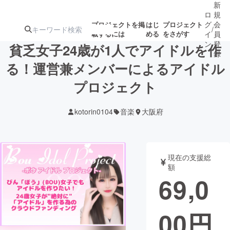
新
ロ
規
グ
会
プロジェクトを掲
はじ
プロジェクト
/
載するには
める
をさがす
イ
員
ン
登
貧乏女子24歳が1人でアイドルを作
録
る！運営兼メンバーによるアイドル
プロジェクト
人気のプロ
注目のリ
注目の新着プロ
募集終了が近いプ
もうすぐ公開
ジェクト
ターン
ジェクト
ロジェクト
されます
kotorin0104
音楽
大阪府
アート・写真
音楽
現在の支援総
テクノロジー・ガジェット
ゲーム・サ
額
69,0
映像・映画
書籍・雑誌
00
円
ビジネス・起業
チャレンジ