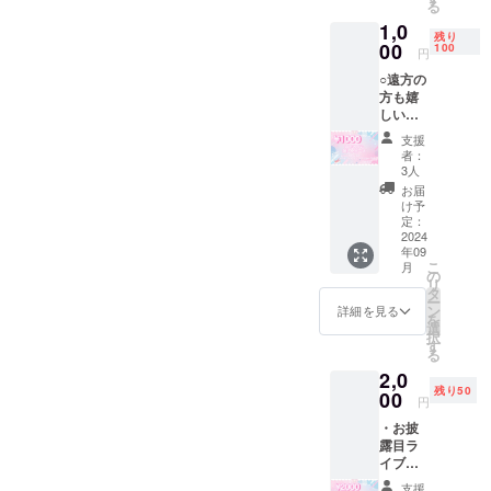
る
ライブ
1,0
でも、
残り
どのメ
00
100
円
ンバー
○遠方の
でもお
方も嬉
使いい
しい！
ただけ
・お披
ます。
支援
露目前
※チェキ
者：
に衣装
券有効
3人
で撮影
期限：
お届
したサ
アイド
け予
イン入
ル活動
定：
りチェ
2024
を続け
年09
キ×3 ※
ている
こ
月
ご指定
限り
の
リ
の住所
ずっと
タ
ー
に発送
ン
詳細を見る
を
いたし
選
択
ます。
す
る
メン
2,0
バー集
残り50
合、ま
00
円
たは運
・お披
営の私
露目ラ
のソロ
イブ、
で3枚お
特典会
好きに
支援