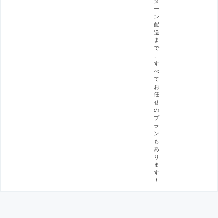
タ
ー
ン
配
送
ま
で
、
す
べ
て
お
任
せ
の
プ
ラ
ン
も
あ
り
ま
す
！