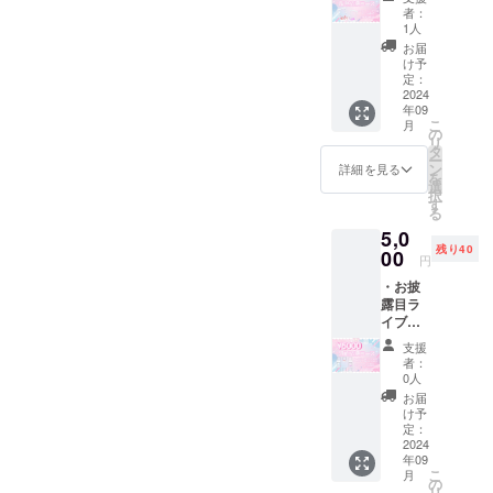
招待 ・
お選び
者：
サイン
いただ
1人
つき
けます
お届
チェキ
ので、
け予
券
備考欄
定：
×3(トー
2024
にご記
年09
クタイ
載くだ
こ
月
ム60秒
さい。
の
リ
つき)
特に指
タ
ー
チェキ
定が無
ン
詳細を見る
を
券はお
ければ
選
択
披露目
空欄で
す
る
ライブ
大丈夫
5,0
以降の
です。
残り40
どのラ
00
円
イブで
・お披
も、ど
露目ラ
のメン
イブ、
バーで
特典会
もお使
支援
に招待
いいた
者：
・チェ
だけま
0人
キ券
す。 す
お届
×10(サ
べて1枚
け予
インつ
につき
定：
き) ・
2024
トーク
年09
チェキ
タイム
こ
月
券
が60秒
の
リ