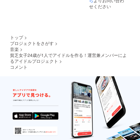
ら
よりお問い合わ
チェキ
いてき
せください
券はお
ます。
披露目
※チェキ
ライブ
券有効
以降の
期限：
どのラ
アイド
イブで
ル活動
トップ
>
も、ど
を続け
プロジェクトをさがす
>
のメン
ている
音楽
>
バーで
限り
もお使
貧乏女子24歳が1人でアイドルを作る！運営兼メンバーによ
ずっと
いいた
○スペ
るアイドルプロジェクト
>
だけま
シャル
コメント
す。全
特
て 1枚
典！！
につき
・特典
トーク
会のラ
タイム
ストに
が60秒
メン
ずつつ
バー全
いてき
員と1人
ます。
ずつ
※チェキ
トーク
券有効
タイム
期限：
(60
アイド
秒)、ラ
ル活動
スト挨
を続け
拶後に