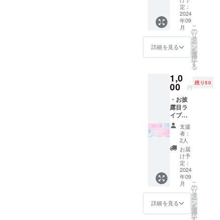
ル(私服)
定：
デジタ
2024
年09
ルペン
こ
月
でメン
の
リ
バー全
タ
ー
員から
ン
詳細を見る
を
お礼の
選
択
メッ
す
る
セージ
1,0
つき！
残り50
00
円
・お披
露目ラ
イブ、
特典会
支援
招待 ・
者：
チェキ
2人
券
お届
×3(トー
け予
ク、サ
定：
インな
2024
年09
し) チェ
こ
月
キ券は
の
リ
お披露
タ
ー
目ライ
ン
詳細を見る
を
ブ以降
選
択
のどの
す