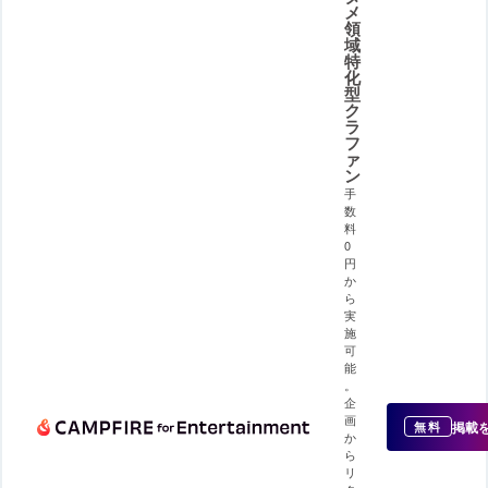
メ
領
域
特
化
型
ク
ラ
フ
ァ
ン
手
数
料
0
円
か
ら
実
施
可
能
。
企
画
掲載
無料
か
ら
リ