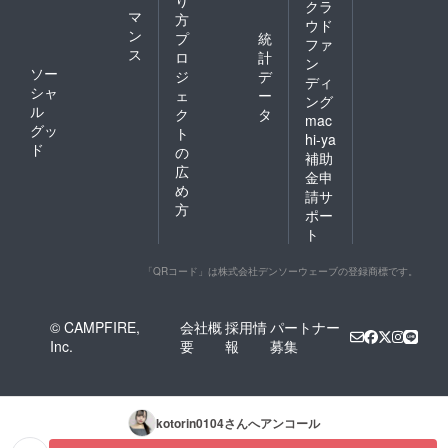
り
クラ
お住ま
マ
方
ウド
いの場
ン
プ
統
ファ
合や私
ス
ロ
計
情など
ン
ソー
ジ
デ
で参加
ディ
シャ
出来な
ェ
ー
ング
い際は
ル
ク
タ
mac
メン
グッ
ト
hi-ya
バー全
ド
の
補助
員(集合)
広
と10分
金申
め
間のビ
請サ
デオ通
方
ポー
話を行
ト
う事が
できま
すの
「QRコード」は株式会社デンソーウェーブの登録商標です。
で、参
加が難
しいか
© CAMPFIRE,
会社概
採用情
パートナー
と思わ
Inc.
要
報
募集
れる場
合は事
前に備
考欄か
メール
kotorin0104
さんへアンコール
でご連
絡くだ