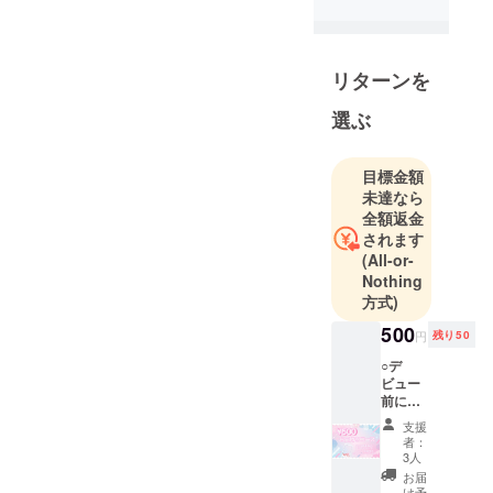
ロジェクト
を掲載しま
したが失敗
リターンを
に終わり、3
度目の正直
選ぶ
でついに目
標支援金額
目標金額
達成！！
未達なら
ご支援いた
全額返金
だいた方、
されます
本当にあり
(All-or-
Nothing
がとうござ
方式)
いました☺️
500
円
残り50
○デ
ビュー
前に撮
影！秘
支援
蔵！メ
者：
ンバー
3人
集合画
お届
像メー
け予