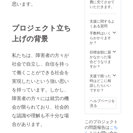
費に充てさせて
思います。
いただきます。
支援に関するよ
プロジェクト立ち
くある質問
手数料はいく
上げの背景
らかかります
か？
目標金額に届
私たちは、障害者の方々が
かなかった場
合どうなりま
社会で自立し、自信を持っ
すか？
て働くことができる社会を
支援で困った
実現したいという強い思い
時はどこに相
談したらいい
を持っています。しかし、
ですか？
障害者の方々には就労の機
ヘルプページを
見る
会が限られており、社会的
な認識や理解も不十分な場
このプロジェクト
合があります。
の問題報告は
こち
ら
よりお問い合わ