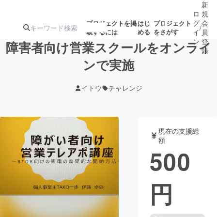
新
ロ
規
グ
会
プロジェクトを掲
はじ
プロジェクト
/
載するには
める
をさがす
イ
員
ン
登
障害者向け営業スクールをオンライ
録
ンで実施
人気のプロ
注目のリ
注目の新着プロ
募集終了が近いプ
もうすぐ公開
イトウ
チャレンジ
ジェクト
ターン
ジェクト
ロジェクト
されます
アート・写真
音楽
現在の支援総
額
500
テクノロジー・ガジェット
ゲーム・サ
円
映像・映画
書籍・雑誌
ビジネス・起業
チャレンジ