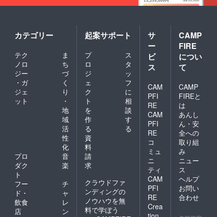
カテゴリー
起案サポート
サ
CAMP
ー
FIRE
テク
ま
プ
ス
ビ
につい
ノロ
ち
ロ
タ
ス
て
ジー
づ
ジ
ッ
・ガ
く
ェ
フ
CAM
CAMP
ジェ
り
ク
に
PFI
FIREと
ット
・
ト
相
RE
は
地
を
談
CAM
あんし
域
作
す
PFI
ん・安
活
る
る
RE
全への
性
資
コ
取り組
化
料
ミュ
み
プロ
音
請
ニ
ニュー
ダク
楽
求
ティ
ス
ト
CAM
ヘルプ
クラウドファ
フー
チ
PFI
お問い
ンディングの
ド・
ャ
RE
合わせ
ノウハウを無
飲食
レ
Crea
料で学ぼう
店
ン
tion