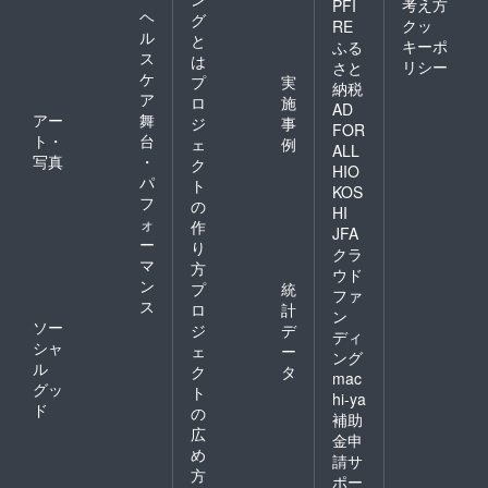
考え方
PFI
ヘ
グ
クッ
RE
ル
と
キーポ
ふる
ス
は
リシー
さと
ケ
プ
実
納税
ア
ロ
施
AD
アー
舞
ジ
事
FOR
ト・
台
ェ
例
ALL
写真
・
ク
HIO
パ
ト
KOS
フ
の
HI
ォ
作
JFA
ー
り
クラ
マ
方
ウド
ン
プ
統
ファ
ス
ロ
計
ン
ソー
ジ
デ
ディ
シャ
ェ
ー
ング
ル
ク
タ
mac
グッ
ト
hi-ya
ド
の
補助
広
金申
め
請サ
方
ポー