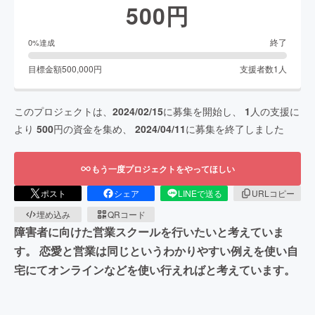
500
円
終了
0
%達成
目標金額
500,000
円
支援者数
1
人
このプロジェクトは、
2024/02/15
に募集を開始し、
1
人の支援に
より
500
円の資金を集め、
2024/04/11
に募集を終了しました
もう一度プロジェクトをやってほしい
ポスト
シェア
LINEで送る
URLコピー
埋め込み
QRコード
障害者に向けた営業スクールを行いたいと考えていま
す。 恋愛と営業は同じというわかりやすい例えを使い自
宅にてオンラインなどを使い行えればと考えています。