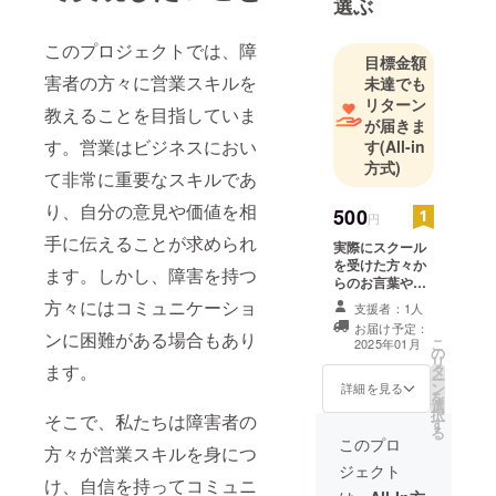
選ぶ
このプロジェクトでは、障
目標金額
害者の方々に営業スキルを
未達でも
リターン
教えることを目指していま
が届きま
す。営業はビジネスにおい
す
(All-in
方式)
て非常に重要なスキルであ
り、自分の意見や価値を相
500
円
手に伝えることが求められ
実際にスクール
を受けた方々か
ます。しかし、障害を持つ
らのお言葉や
メッセージのお
方々にはコミュニケーショ
支援者：1人
手紙
お届け予定：
ンに困難がある場合もあり
こ
2025年01月
の
リ
ます。
タ
ー
ン
詳細を見る
を
選
択
そこで、私たちは障害者の
す
る
このプロ
方々が営業スキルを身につ
ジェクト
け、自信を持ってコミュニ