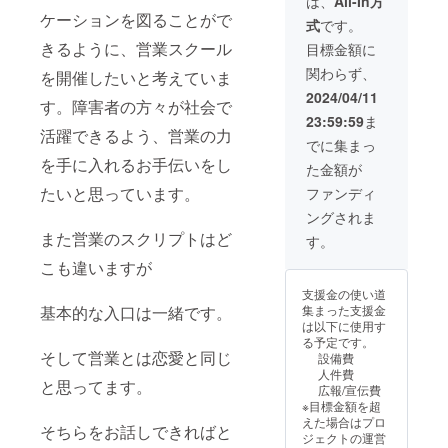
は、
All-In方
ケーションを図ることがで
式
です。
きるように、営業スクール
目標金額に
関わらず、
を開催したいと考えていま
2024/04/11
す。障害者の方々が社会で
23:59:59
ま
活躍できるよう、営業の力
でに集まっ
を手に入れるお手伝いをし
た金額が
たいと思っています。
ファンディ
ングされま
また営業のスクリプトはど
す。
こも違いますが
支援金の使い道
基本的な入口は一緒です。
集まった支援金
は以下に使用す
る予定です。
そして営業とは恋愛と同じ
設備費
人件費
と思ってます。
広報/宣伝費
※目標金額を超
えた場合はプロ
そちらをお話しできればと
ジェクトの運営