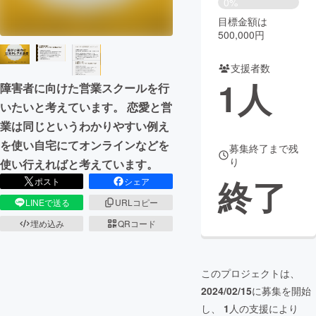
0%
目標金額は
まちづくり・地域活性化
500,000円
支援者数
CAMPFIRE for Social Good
CAMPFIRE Creation
1
人
障害者に向けた営業スクールを行
CAMPFIREふるさと納税
machi-ya
コミュニティ
いたいと考えています。 恋愛と営
業は同じというわかりやすい例え
を使い自宅にてオンラインなどを
募集終了まで残
り
使い行えればと考えています。
終了
ポスト
シェア
LINEで送る
URLコピー
埋め込み
QRコード
このプロジェクトは、
2024/02/15
に募集を開始
し、
1
人の支援により