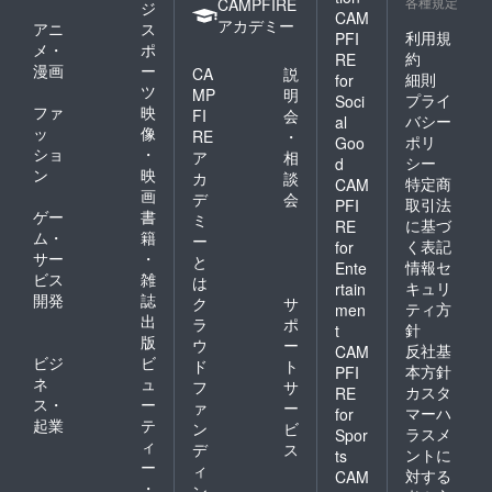
各種規定
CAMPFIRE
ジ
CAM
アカデミー
アニ
ス
利用規
PFI
メ・
ポ
約
RE
漫画
ー
CA
説
細則
for
ツ
MP
明
プライ
Soci
ファ
映
FI
会
バシー
al
ッ
像
RE
・
ポリ
Goo
ショ
・
ア
相
シー
d
ン
映
カ
談
特定商
CAM
画
デ
会
取引法
PFI
ゲー
書
ミ
に基づ
RE
ム・
籍
ー
く表記
for
サー
・
と
情報セ
Ente
ビス
雑
は
キュリ
rtain
開発
誌
ク
サ
ティ方
men
出
ラ
ポ
針
t
版
ウ
ー
反社基
CAM
ビジ
ビ
ド
ト
本方針
PFI
ネ
ュ
フ
サ
カスタ
RE
ス・
ー
ァ
ー
マーハ
for
起業
テ
ン
ビ
ラスメ
Spor
ィ
デ
ス
ントに
ts
ー
ィ
対する
CAM
・
ン