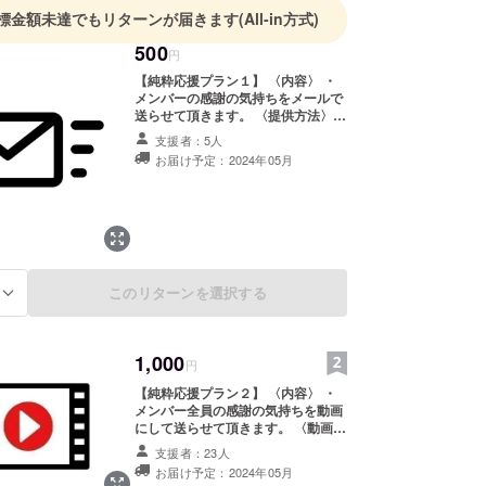
標金額未達でもリターンが届きます
(All-in方式)
500
円
【純粋応援プラン１】 〈内容〉 ・
メンバーの感謝の気持ちをメールで
送らせて頂きます。 〈提供方法〉
・電子メールを送付
支援者：5人
お届け予定：2024年05月
このリターンを選択する
る
1,000
円
【純粋応援プラン２】 〈内容〉 ・
メンバー全員の感謝の気持ちを動画
にして送らせて頂きます。 〈動画の
収録時間〉 ・合計 5分程度 〈提供方
支援者：23人
法〉 ・お礼のメールにて視聴URLを
お届け予定：2024年05月
送付