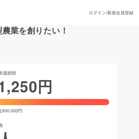
ログイン
/
新規会員登録
型農業を創りたい！
うすぐ公開されます
支援総額
プロダクト
1,250
円
ファッション
スポーツ
00,000円
数
ア
ソーシャルグッド
人