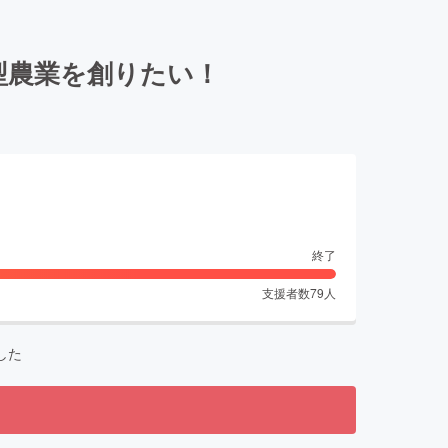
型農業を創りたい！
終了
支援者数
79
人
した