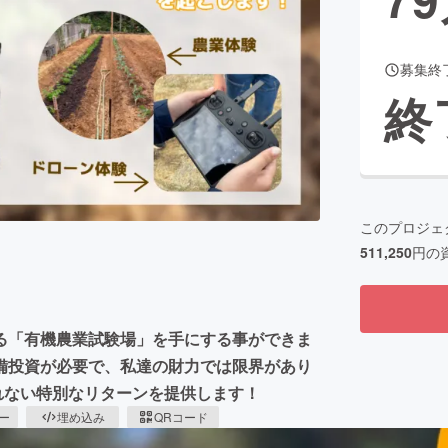
募集終
CAMPFIRE for Social Good
CAMPFIRE Creation
終
CAMPFIREふるさと納税
machi-ya
コミュニティ
このプロジェ
511,250
円の
る「有機農業試験場」を手にする事ができま
備投資が必要で、私達の財力では限界があり
られない特別なリターンを提供します！
ピー
埋め込み
QRコード