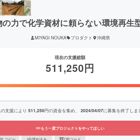
微生物の力で化学資材に頼らない環境再生
MIYAGI NOUKA
プロダクト
沖縄県
現在の支援総額
511,250
円
人の支援により
511,250
円の資金を集め、
2024/04/07
に募集を終了しま
もう一度プロジェクトをやってほしい
RLコピー
埋め込み
QRコード