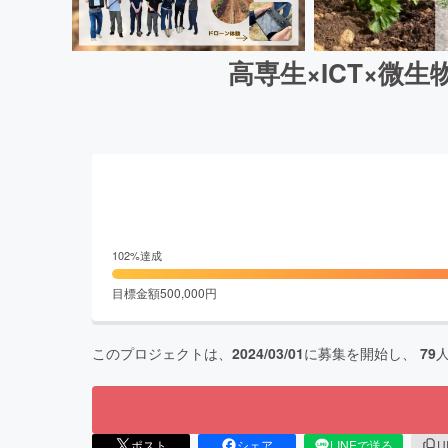
高専生×ICT×
102
%達成
目標金額
500,000
円
このプロジェクトは、
2024/03/01
に募集を開始し、
79
ポスト
シェア
LINEで送る
U