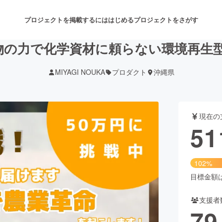
プロジェクトを掲載するには
はじめる
プロジェクトをさがす
微生物の力で化学資材に頼らない環境再生
MIYAGI NOUKA
プロダクト
沖縄県
注目のリターン
注目の新着プロジェクト
募集終了が近いプロジェクト
も
現在の
音楽
舞台・パフォーマンス
51
ゲーム・サービス開発
フード・飲食店
102%
書籍・雑誌出版
アニメ・漫画
目標金額は5
支援者
チャレンジ
ビューティー・ヘルスケ
79