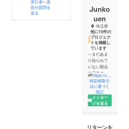
実行者へ意
Junko
見や質問を
送る
uen
埼玉県
他に15件の
プロジェク
トを掲載し
ています
～まだあま
り知られて
いない製品
を日本の皆
https://xsswjke.jp
様へお届け
特定商取引
したい～
法に基づく
表記
国内外から
メッセー
「便利」で
ジを送る
「優れた」
製品を選り
すぐり、ご
紹介してい
リターンを