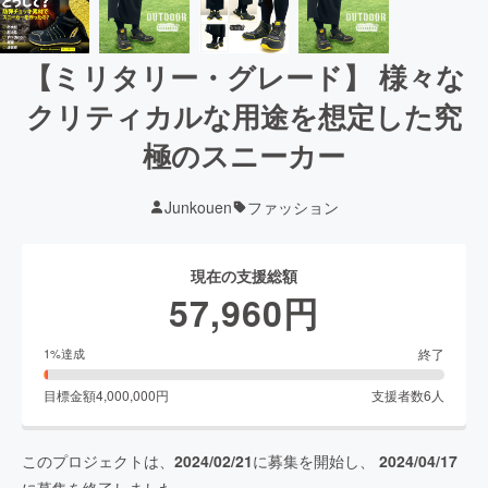
【ミリタリー・グレード】 様々な
クリティカルな用途を想定した究
極のスニーカー
Junkouen
ファッション
現在の支援総額
57,960
円
終了
1
%達成
目標金額
4,000,000
円
支援者数
6
人
このプロジェクトは、
2024/02/21
に募集を開始し、
2024/04/17
に募集を終了しました