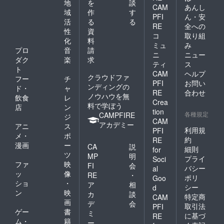
地
を
談
CAM
あんし
域
作
す
PFI
ん・安
活
る
る
RE
全への
性
資
コ
取り組
化
料
ミュ
み
プロ
音
請
ニ
ニュー
ダク
楽
求
ティ
ス
ト
CAM
ヘルプ
クラウドファ
フー
チ
PFI
お問い
ンディングの
ド・
ャ
RE
合わせ
ノウハウを無
飲食
レ
Crea
料で学ぼう
店
ン
tion
各種規定
CAMPFIRE
ジ
CAM
アカデミー
アニ
ス
利用規
PFI
メ・
ポ
約
RE
漫画
ー
CA
説
細則
for
ツ
MP
明
プライ
Soci
ファ
映
FI
会
バシー
al
ッ
像
RE
・
ポリ
Goo
ショ
・
ア
相
シー
d
ン
映
カ
談
特定商
CAM
画
デ
会
取引法
PFI
ゲー
書
ミ
に基づ
RE
ム・
籍
ー