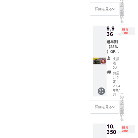
リ
円(税
タ
ー
込・送
ン
詳細を見る
を
料込)
選
択
Gracef
す
る
ulsmile
9,9
スニー
残り
カー x 1
36
100
円
足 サイ
超早割
ズ:23～
【28%
28cm
】OFF!!
★ご希
【先着
望の
支援
100】
【サイ
者：
一般販
ズ】を
0人
売予定
選択肢
お届
価
からお
け予
格:13,8
選びく
定：
00円
2024
ださ
年07
→9,936
い。
こ
月
円(税
の
リ
込・送
タ
ー
料込)
ン
詳細を見る
を
Gracef
選
択
ulsmile
す
る
スニー
10,
カー x 1
残り
足 サイ
350
300
円
ズ:23～