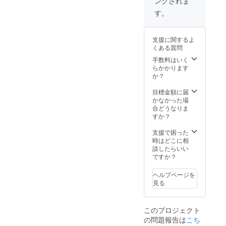
ングされま
す。
支援に関するよ
くある質問
手数料はいく
らかかります
か？
目標金額に届
かなかった場
合どうなりま
すか？
支援で困った
時はどこに相
談したらいい
ですか？
ヘルプページを
見る
このプロジェクト
の問題報告は
こち