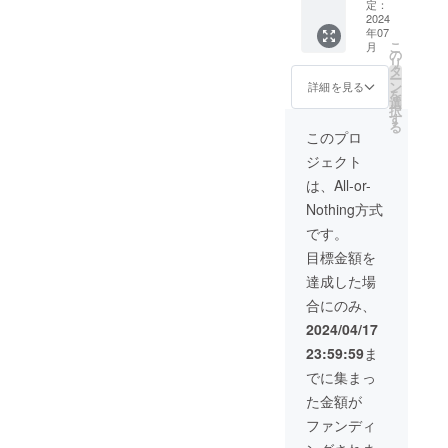
→10,76
ださ
定：
4円(税
2024
い。
年07
込・送
こ
月
料込)
の
リ
Gracef
タ
ー
ulsmile
ン
詳細を見る
を
スニー
選
択
カー x 1
す
る
足 サイ
このプロ
ズ:23～
ジェクト
28cm
★ご希
は、All-or-
望の
Nothing方式
【サイ
ズ】を
です。
選択肢
目標金額を
からお
選びく
達成した場
ださ
合にのみ、
い。
2024/04/17
23:59:59
ま
でに集まっ
た金額が
ファンディ