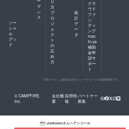
ー
り
クラ
マ
方
ウド
ン
プ
統
ファ
ス
ロ
計
ン
ソー
ジ
デ
ディ
シャ
ェ
ー
ング
ル
ク
タ
mac
グッ
ト
hi-ya
ド
の
補助
広
金申
め
請サ
方
ポー
ト
「QRコード」は株式会社デンソーウェーブの登録商標です。
© CAMPFIRE,
会社概
採用情
パートナー
Inc.
要
報
募集
Junkouen
さんへアンコール