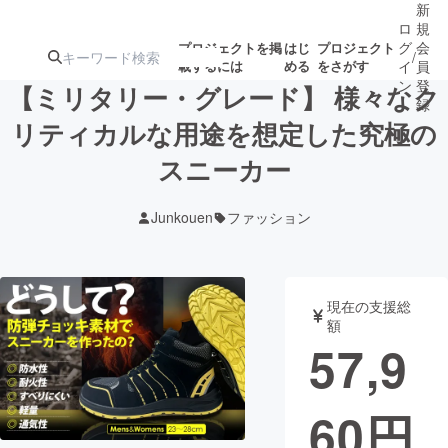
新
ロ
規
グ
会
プロジェクトを掲
はじ
プロジェクト
/
載するには
める
をさがす
イ
員
ン
登
【ミリタリー・グレード】 様々なク
録
リティカルな用途を想定した究極の
スニーカー
人気のプロ
注目のリ
注目の新着プロ
募集終了が近いプ
もうすぐ公開
ジェクト
ターン
ジェクト
ロジェクト
されます
Junkouen
ファッション
アート・写真
音楽
現在の支援総
テクノロジー・ガジェット
ゲーム・サ
額
57,9
映像・映画
書籍・雑誌
60
円
ビジネス・起業
チャレンジ