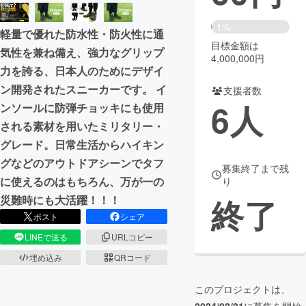
まちづくり・地域活性化
1%
軽量で優れた防水性・防火性に通
目標金額は
気性を兼ね備え、強力なグリップ
4,000,000円
CAMPFIRE for Social Good
CAMPFIRE Creation
力を誇る、日本人のためにデザイ
CAMPFIREふるさと納税
machi-ya
コミュニティ
ン開発されたスニーカーです。 イ
支援者数
6
人
ンソールに防弾チョッキにも使用
される素材を用いたミリタリー・
グレード。日常生活からハイキン
グなどのアウトドアシーンでタフ
募集終了まで残
に使えるのはもちろん、万が一の
り
終了
災難時にも大活躍！！！
ポスト
シェア
LINEで送る
URLコピー
埋め込み
QRコード
このプロジェクトは、