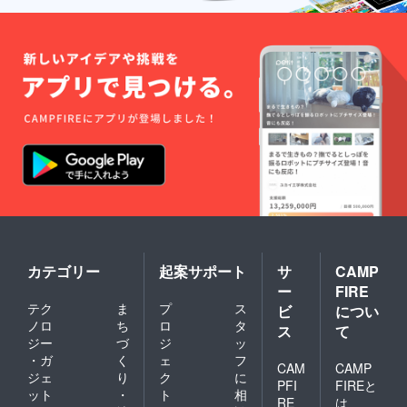
カテゴリー
起案サポート
サ
CAMP
ー
FIRE
テク
ま
プ
ス
ビ
につい
ノロ
ち
ロ
タ
ス
て
ジー
づ
ジ
ッ
・ガ
く
ェ
フ
CAM
CAMP
ジェ
り
ク
に
PFI
FIREと
ット
・
ト
相
RE
は