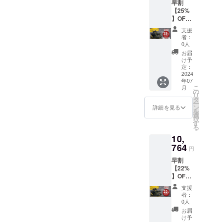
早割
28cm
【25%
★ご希
】OFF!!
望の
【先着
【サイ
支援
300】
ズ】を
者：
一般販
選択肢
0人
売予定
からお
お届
価
選びく
け予
格:13,8
ださ
定：
00円
2024
い。
年07
→10,35
こ
月
0円(税
の
リ
込・送
タ
ー
料込)
ン
詳細を見る
を
Gracef
選
択
ulsmile
す
る
スニー
10,
カー x 1
足 サイ
764
円
ズ:23～
早割
28cm
【22%
★ご希
】OFF!!
望の
一般販
【サイ
支援
売予定
ズ】を
者：
価
選択肢
0人
格:13,8
からお
お届
00円
選びく
け予