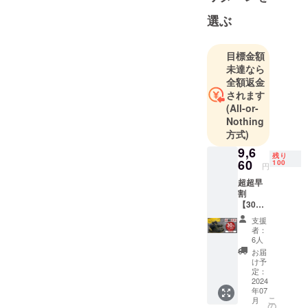
きたいと思
います。
選ぶ
何卒よろし
くお願い申
目標金額
し上げま
未達なら
す。
全額返金
株式会社 潤
されます
(All-or-
恒縁
Nothing
方式)
9,6
残り
60
100
円
超超早
割
【30%
】OFF!!
支援
【先着
者：
100】
6人
一般販
お届
売予定
け予
価
定：
格:13,8
2024
年07
00円
こ
月
→9,660
の