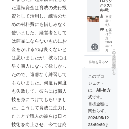
●ロック
伝統技
につい
などの
日時が
属の素
グラス1
術と商
て学び
た運転資金は育成の先行投
お飲み
決まり
材を感
点※職人
品企画
ます。
物を注
ました
じてい
の実演
資として活用し、練習のた
の基
工場で
ぎ、指
ら問い
支援
ただけ
付き 商
本、ア
は地場
や手の
者：
合わせ
る、見
めの材料費にも惜しみなく
品名：
イディ
産業や
6人
ひらで
フォー
て、聴
【GUR
ア発想
工場の
ヒンヤ
お届
ムから
いて、
使いました。経営者として
A(グ
法を
リアル
け予
リとし
ご連絡
感じて
ラ)】 職
ワーク
定：
を経営
た触感
くださ
は商品にならないものにお
いただ
人実演
2024
を通し
者自ら
をお楽
い。 そ
ける商
年07
付きの
て学び
が語り
金をかけるのは良くないと
しみく
の際、
品と
こ
月
ロック
ます。
の
ながら
ださ
リター
なって
リ
グラス
３回目
は思いましたが、彼らには
タ
ご案内
い。 ・
ン発送
おりま
ー
です。
にミノ
ン
する
詳細を見る
素材：
でご案
す。 ・
を
早く職人になって欲しかっ
GURA
ル製作
選
ディー
真鍮 ・
内いた
素材：
択
という
所の工
す
プなツ
サイ
します
真鍮、
る
たので、遠慮なく練習して
のは、
場で職
アーで
このプロ
ズ 直
受付番
もしく
底を丸
人と対
す。３
径 約
号をご
もらいました。何度も何度
は銅 ・
ジェクト
く加工
話しな
回目は
100×H
記入く
サイ
すると
がらご
オンラ
は、
All-In方
約
も失敗して、彼らには職人
ださ
ズ 直
ぐらぐ
自身の
インで
77(mm)
い。 問
径約
式
です。
らとし
作りた
技を身につけてもらいまし
地域や
※
い合わ
60×H約
たスイ
い商品
工場に
目標金額に
一つず
せ
35(mm)
ングを
た。こうして育成に注力し
のイ
ついて
つ手作
フォー
※
関わらず、
楽しん
メージ
さらに
りのた
ム
一つず
たことで職人の彼らは日々
でいた
を膨ら
深堀し
2024/05/12
め、サ
https://
つ手作
だける
ませ、
なが
イズ・
minoru
りのた
技術を向上させ、今では商
23:59:59
ま
グラス
４回目
ら、地
容量・
seisaku
め、サ