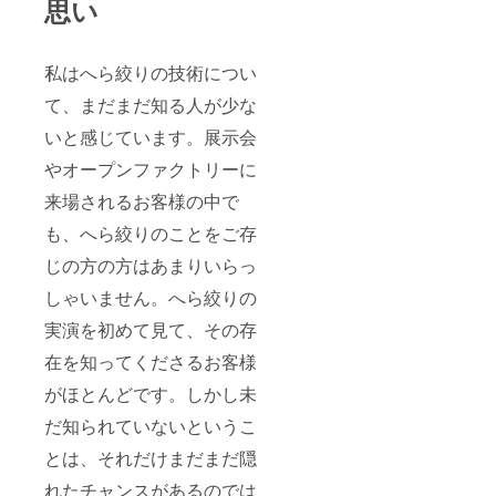
思い
す。素
ご参照
13時30
生的に
材
くださ
分～16
問題あ
（銅、
い。
時30分
りませ
真
https://
を予定
ん。 ※
私はへら絞りの技術につい
鍮）、
minoru
してお
食器洗
形（底
seisaku
りま
て、まだまだ知る人が少な
浄乾燥
を平に
syo.jp/a
す。 6
機、乾
する
rchives
月開講
いと感じています。展示会
燥機、
か、丸
/991 ６
1回目
電子レ
くする
月開講
やオープンファクトリーに
6/5(水）
ンジは
か）、
１回目
（オン
ご使用
加工
来場されるお客様の中で
6/26(水
ライ
いただ
（磨
）（オ
ン）20
けませ
も、へら絞りのことをご存
き、槌
ンライ
時～21
ん。 ※
目の有
ン）20
時30分
実物に
じの方の方はあまりいらっ
無）を
時～21
2回目
近い色
お選び
時30分
6/8(土）
しゃいません。へら絞りの
を掲載
いただ
２日目
ミノル
出来る
いた
7/3(水）
製作所
実演を初めて見て、その存
よう努
後、お
（オン
13時30
めてお
客様の
在を知ってくださるお客様
ライ
分～16
ります
ご要望
ン）20
時30分
がお使
がほとんどです。しかし未
に従い
時～21
※現地集
いのモ
職人が
時30分
合現地
ニター
だ知られていないというこ
商品を
３回目
解散と
によっ
製作い
7/13(土
なりま
とは、それだけまだまだ隠
ては
たしま
）ミノ
す。交
色、材
す。実
ル製作
通費は
れたチャンスがあるのでは
質など