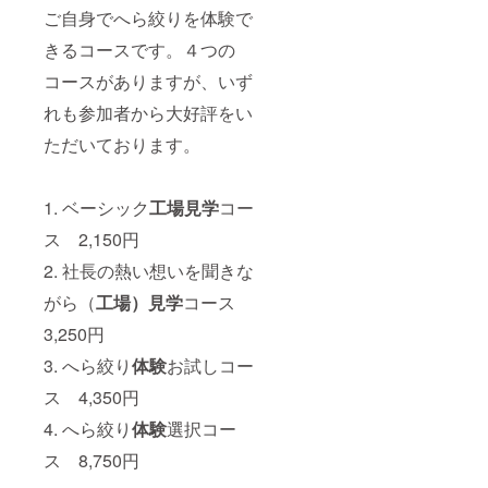
ご自身でへら絞りを体験で
きるコースです。４つの
コースがありますが、いず
れも参加者から大好評をい
ただいております。
1. ベーシック
工場
見学
コー
ス 2,150円
2. 社長の熱い想いを聞きな
がら（
工場）見学
コース
3,250円
3. へら絞り
体験
お試しコー
ス 4,350円
4. へら絞り
体験
選択コー
ス 8,750円