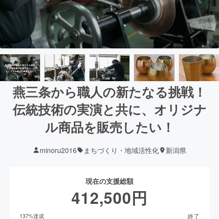
燕三条から職人の新たなる挑戦！
伝統技術の実演と共に、オリジナ
ル商品を販売したい！
minoru2016
まちづくり・地域活性化
新潟県
現在の支援総額
412,500
円
終了
137
%達成