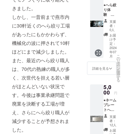
いただ
条駅か
●へら絞
きま
ら車で
きました。
り体
す。ま
約8分
験 お
た地場
（現地
しかし、一昔前まで燕市内
試し
産業に
集合現
支援
コース
ついて
に30軒近くのへら絞り工場
地解散
者：
参加券
など地
となり
0人
があったにもかかわらず、
通常料
元民で
ます。
お届
金
ないと
交通費
け予
機械化の波に押されて10軒
4,900円
知りえ
定：
は自己
へら絞
2024
ない
負担）
ほどにまで減少しました。
年07
り体験
ディー
開催日
こ
月
のお試
プな内
の
月・
また、最近のへら絞り職人
リ
しコー
容も含
タ
火・金
ー
スとな
まれて
ン
は、70代の熟練の職人が多
～日 9
詳細を見る
を
りま
おり、
選
時～15
択
す。ア
く、次世代を担える若い層
毎回お
す
時まで
る
ルミの
客様か
所要時
がほとんどいない状況で
5,0
小物入
ら高い
間 約30
れを製
00
評価を
分 予約
円
す。今後は事業承継問題で
作いた
いただ
制と
●ネーム
しま
いてい
なって
廃業を決断する工場が増
プレー
す。初
るコー
おりま
トへの
めに職
スで
すの
え、さらにへら絞り職人が
名入れ
人が見
す。 有
で、ご
支援
金属プ
本をお
減少することが予想されま
効期
希望の
者：
レート
見せし
限
12人
日時が
に支援
した。
た後、
2024年
決まり
お届
者様の