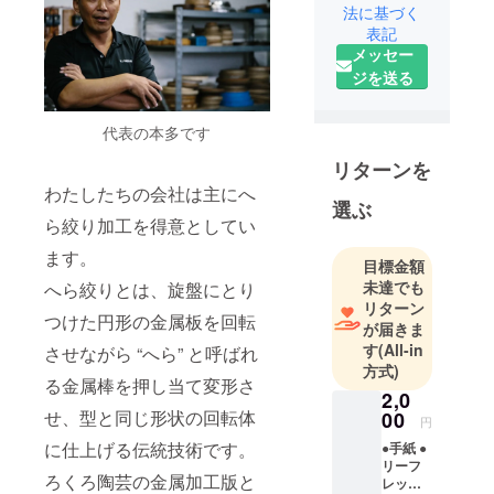
法に基づく
貫生産で金
表記
属加工業を
メッセー
営んでおり
ジを送る
ます。
予想をはる
代表の本多です
かに上回
る、という
リターンを
経営理念
わたしたちの会社は主にへ
選ぶ
で、若い職
ら絞り加工を得意としてい
人が熱い熱
ます。
量でお客様
目標金額
の気持ちに
未達でも
へら絞りとは、旋盤にとり
リターン
寄り添いな
つけた円形の金属板を回転
が届きま
がらモノづ
す
(All-in
させながら “へら” と呼ばれ
くりに取り
方式)
組んでいま
る金属棒を押し当て変形さ
2,0
す。
せ、型と同じ形状の回転体
00
円
に仕上げる伝統技術です。
●手紙 ●
リーフ
ろくろ陶芸の金属加工版と
レッ