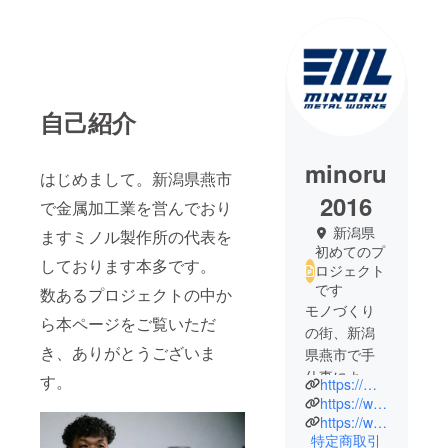
自己紹介
minoru
はじめまして。新潟県燕市
2016
で金属加工業を営んでおり
新潟県
ますミノル製作所の代表を
初めてのプ
しております本多です。
ロジェクト
です
数あるプロジェクトの中か
モノづくり
ら本ページをご覧いただ
の街、新潟
き、ありがとうございま
県燕市で手
仕事による
す。
https://minoruseisakusyo.jp/
へら絞り加
https://www.instagram.com/minoru_metalworks/
工を得意と
https://www.instagram.com/minoruss2016/
特定商取引
し、社内一