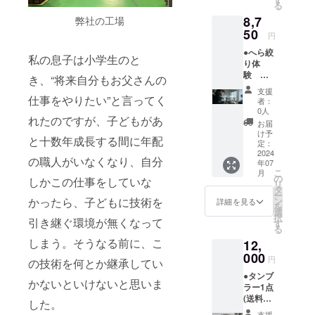
負担）
制と
直近の
る
ジョン
れるお
開催日
なって
開催日
8,7
弊社の工場
とし
名前の
土日限
おりま
につい
て、オ
50
ご記入
定 9時
すの
円
ては、
リジナ
をお願
～12
で、ご
下記サ
●へら絞
ルぐい
いいた
時、13
私の息子は小学生のと
希望の
イトの
り体
吞みを
しま
時～17
日時が
予定表
験 選
リター
す。
き、“将来自分もお父さんの
時まで
決まり
をご確
択コー
ンに追
となっ
ました
支援
認くだ
ス参加
仕事をやりたい”と言ってく
加いた
ており
者：
ら問い
さい。
券 通常
しまし
0人
ます。
合わせ
https://
れたのですが、子どもがあ
料金
た！ 5
所要時
お届
フォー
minoru
9,300円
月12日
け予
間 約30
ムから
seisaku
と十数年成長する間に年配
へら絞
までの
定：
分 予約
ご連絡
syo.jp/a
り体験
2024
オープ
制と
くださ
の職人がいなくなり、自分
rchives
年07
の選択
ン記念
なって
い。 そ
/472 当
こ
月
コース
価格と
の
しかこの仕事をしていな
おりま
の際、
日予約
リ
とな
させて
タ
すの
リター
につき
ー
り、2種
いただ
かったら、子どもに技術を
ン
詳細を見る
で、ご
ン発送
まして
を
類の品
いてお
選
希望の
でご案
は、空
択
引き継ぐ環境が無くなって
物から
りま
す
日時が
内いた
きがあ
る
体験し
す。 通
決まり
します
るお時
しまう。そうなる前に、こ
12,
たいも
常の商
ました
受付番
間に限
の一つ
000
品では
ら問い
円
号をご
の技術を何とか継承してい
りお電
選んで
へら目
合わせ
記入く
話で対
●タンブ
作製い
を消し
フォー
かないといけないと思いま
ださ
応させ
ラー1点
たしま
てしま
ムから
い。 問
ていた
(送料込
す。初
うこと
した。
ご連絡
い合わ
だきま
み) 商品
めに職
が多い
支援