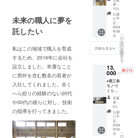
くださ
せ
す。
名：
人が見
のです
者：
い。 そ
フォー
【nami(
本をお
が、あ
10人
の際、
ム
波)】 へ
見せし
えて表
お届
リター
https://
ら絞り
未来の職人に夢を
た後、
情のあ
け予
ン発送
minoru
で商品
職人の
定：
るへら
でご案
seisaku
を作る
2024
サポー
目を残
託したい
内いた
syo.jp/c
年08
と、へ
トで一
したぐ
します
ontact
こ
月
ら目
緒に作
の
い吞み
受付番
直近の
リ
（ヘラ
製、最
タ
として
号をご
開催日
ー
を押し
後はご
私はこの地域で職人を育成
ン
いま
詳細を見る
記入く
につい
を
当てた
自身で
選
す。 ぜ
ださ
ては、
択
するため、2016年に会社を
跡）が
作製し
す
ひへら
い。 問
下記サ
る
残りま
ていた
目を楽
い合わ
イトの
設立しました。幸運なこと
13,
す。へ
だきま
しんで
せ
予定表
残り12
ら目を
000
す。 有
いただ
円
フォー
に県外を含む数名の若者が
をご確
消して
効期
きなが
ム
認くだ
●燕三条
いる商
限
ら、ご
入社してくれました。全く
https://
さい。
モノづ
品が多
2024年
自宅の
minoru
https://
くりを
いので
12月末
へら絞りの経験のない20代
お寛ぎ
seisaku
minoru
知る
すが、
まで 開
タイム
支援
syo.jp/c
seisaku
フィー
今回は
や30代の彼らに対し、技術
催場所
にご利
者：
ontact
syo.jp/a
ルド
あえて
ミノル
0人
用くだ
直近の
rchives
の指導を行ってきました。
ワーク
表情の
製作
さい。
お届
開催日
/472 当
参加券
あるこ
所 ※上
け予
本商品
につい
日予約
全３日
のへら
定：
越新幹
は、お
ては、
につき
間のオ
2024
目を活
線燕三
客様に
下記サ
まして
年05
ンライ
かした
条駅か
真鍮、
イトの
こ
は、空
月
ンとリ
デザイ
の
ら車で
もしく