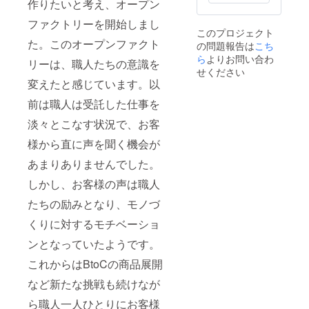
卓の存
作りたいと考え、オープン
にチャ
覗いて
生的に
ていた
己負
在感抜
レンジ
みた
問題あ
だきま
担） 開
ファクトリーを開始しまし
群で
してみ
い！燕
りませ
す。
催日 土
このプロジェクト
す！銅
たい！
三条の
ん。 ※
日限
た。このオープンファクト
の問題報告は
こち
のイオ
職人と
モノづ
食器洗
定 ご
ン作用
ら
よりお問い合わ
モノづ
くりを
浄乾燥
リーは、職人たちの意識を
希望の
でお酒
くりの
見てみ
せください
機、乾
日時が
の味も
話をし
たい！
変えたと感じています。以
燥機、
決まり
よりま
てみた
という
電子レ
ました
ろやか
前は職人は受託した仕事を
い！と
方にお
ンジは
ら問い
に感じ
いう方
ススメ
ご使用
合わせ
淡々とこなす状況で、お客
られて
におス
です。
いただ
フォー
いただ
スメで
２回目
けませ
ムから
様から直に声を聞く機会が
けるこ
す。 ３
の工場
ん。 ※
ご連絡
とで
回目の
見学に
実物に
あまりありませんでした。
くださ
しょ
工場見
ご参加
近い色
い。そ
う。夏
学にご
いただ
しかし、お客様の声は職人
を掲載
の際、
の暑い
参加い
いた方
出来る
リター
日など
ただい
たちの励みとなり、モノづ
には、
よう努
ン発送
はキ
た方に
お土産
めてお
でご案
くりに対するモチベーショ
リっと
は、お
をお渡
ります
内いた
冷えた
土産を
しさせ
がお使
します
ンとなっていたようです。
アイス
お渡し
ていた
いのモ
受付番
コー
させて
だきま
ニター
これからはBtoCの商品展開
号をご
ヒーな
いただ
す。 詳
によっ
記入く
ど入れ
きま
細はこ
ては
など新たな挑戦も続けなが
ださ
ていた
す。 開
ちらも
色、材
い。 問
だけた
催月は
ら職人一人ひとりにお客様
ご参照
質など
い合わ