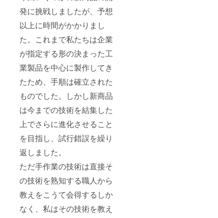
いただ
させて
ら、ミ
きます
発に挑戦しましたが、予想
いただ
ノル製
ので、
きます
作所ツ
以上に時間がかかりまし
ご予約
こと、
アーデ
時にお
ご了承
スク
た。これまで私たちは企業
知らせ
くださ
（info.
くださ
い。）
minoru.
が指定する形の決まった工
い。ご
上記日
tour@g
希望の
程での
mail.co
業製品を中心に製作してき
日時が
ご都合
m）ま
決まり
が合わ
たため、手順は確立された
でお気
ました
ない
軽にお
ものでした。しかし新商品
ら問い
方、も
問合せ
合わせ
う少し
くださ
は今までの技術を結集した
フォー
詳細を
い！
ムから
聞きた
上でさらに進化させること
ご連絡
い方が
くださ
いらっ
を目指し、試行錯誤を繰り
い。そ
しゃい
の際、
ました
返しました。
リター
ら、ミ
ン発送
ただ手作業の技術は直接そ
ノル製
でご案
作所ツ
の技術を熟知する職人から
内いた
アーデ
します
スク
教えをこうて会得するしか
受付番
（info.
号をご
minoru.
なく、私はその技術を教え
記入く
tour@g