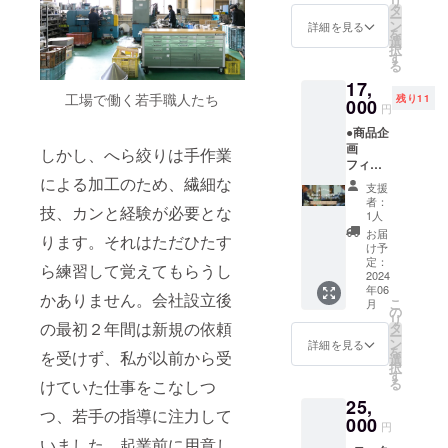
予定表
リ
きがあ
アルの
ンとし
タ
約8分
は銅の
をご確
ー
るお時
ハイブ
まし
ン
（現地
詳細を見る
素材を
認くだ
を
間に限
リット
た。へ
選
集合現
選んで
さい。
択
りお電
開催の
ら絞り
す
地解散
いただ
https://
る
話で対
フィー
の手作
となり
いた
minoru
応させ
17,
ルド
業を見
ます。
後、職
seisaku
工場で働く若手職人たち
ていた
残り11
ワーク
000
ていた
交通費
人が実
円
syo.jp/a
だきま
となっ
だくと
は自己
演し制
rchives
す。
●商品企
ていま
わかる
負担）
作いた
/472 当
画
す。 １
しかし、へら絞りは手作業
のです
開催日
しま
日予約
フィー
回目は
が、へ
土日限
す。お
につき
ルド
による加工のため、繊細な
オンラ
ら目は
定 9時
よそ１
支援
まして
ワーク
イン
寄せて
～12
者：
時間後
は、空
技、カンと経験が必要とな
参加券
で、燕
は返す
1人
時、13
の商品
きがあ
全４日
三条や
波のよ
時～17
お届
完成後
ります。それはただひたす
るお時
間のオ
伝統技
うで、
け予
時まで
にお渡
間に限
ンライ
術、ミ
定：
機械に
となっ
ら練習して覚えてもらうし
しさせ
りお電
ンとリ
2024
ノル製
はない
ており
ていた
話で対
年06
アルの
作所つ
温かみ
かありません。会社設立後
ます。
だきま
こ
応させ
月
ハイブ
いてご
の
を感じ
所要時
す。職
リ
ていた
リット
の最初２年間は新規の依頼
説明い
タ
ること
間 約60
人の手
ー
だきま
開催に
たしま
ン
から
詳細を見る
分 予約
仕事を
を
す。
を受けず、私が以前から受
なりま
す。２
選
namiと
制と
見て、
択
す。
回目は
す
名付け
なって
工場内
る
けていた仕事をこなしつ
１、２
燕三条
まし
おりま
のリア
25,
回目は
の工場
た。冷
すの
ルな音
つ、若手の指導に注力して
オンラ
000
でモノ
たい
で、ご
円
を聴
インで
づくり
ビール
いました。起業前に用意し
希望の
き、金