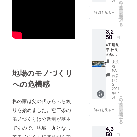
シック
ノル製
の
リ
な工場
作所
タ
ー
見学
リーフ
ン
詳細を見る
を
コース
レット
選
択
となっ
も一緒
す
る
ており
に同梱
3,2
ます。
させて
制作工
50
いただ
円
程の様
きま
●工場見
子を見
す。
学 社長
ていた
の熱い
だきな
想いを
がら工
支援
聞きな
場内を
者：
がら見
ご案内
地場のモノづくり
0人
学コー
いたし
お届
ス参加
ます。
け予
への危機感
券 通常
有効期
定：
料金
2024
限
年07
3,800円
2024年
こ
月
全ての
12月末
の
私の家は父の代からへら絞
リ
工場内
まで 開
タ
ー
での工
催場所
りを始めました。燕三条の
ン
詳細を見る
を
程を代
ミノル
選
択
モノづくりは分業制が基本
表の本
製作
す
る
多から
所 ※上
ですので、地域一丸となっ
4,3
ご説明
越新幹
させて
50
線燕三
円
てモノづくりに取り組んで