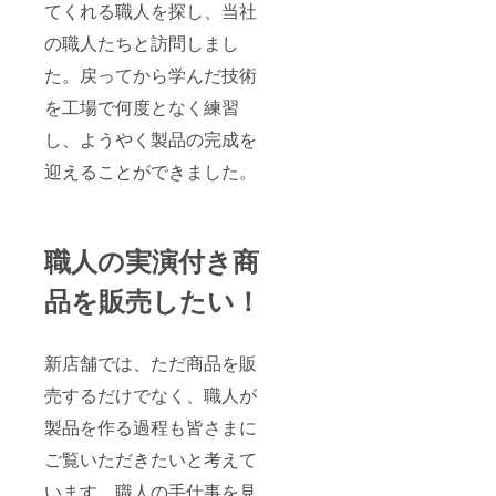
ださ
mail.co
てくれる職人を探し、当社
い。 問
m）ま
い合わ
の職人たちと訪問しまし
でお気
せ
軽にお
た。戻ってから学んだ技術
フォー
問合せ
ム
くださ
を工場で何度となく練習
https://
い！
minoru
し、ようやく製品の完成を
seisaku
syo.jp/c
迎えることができました。
ontact
所要時
間 約
180分
職人の実演付き商
品を販売したい！
新店舗では、ただ商品を販
売するだけでなく、職人が
製品を作る過程も皆さまに
ご覧いただきたいと考えて
います。職人の手仕事を見