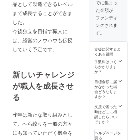
となる
に商品
域との
でに集まっ
重さ・
品として製造できるレベル
syo.jp/c
イズ・
ことか
の提案
関わり
風合い
ontact
容量・
た金額が
ら名付
にチャ
方につ
まで成長することができま
には個
直近の
重さ・
けまし
レンジ
いても
ファンディ
体差が
開催日
風合い
た。
した。
する
事例を
ござい
につい
には個
ングされま
（揺れ
フィー
交えな
ます。
ては、
体差が
今後独立を目指す職人に
ても飲
ルド
がらご
す。
あらか
下記サ
ござい
み物が
ワーク
紹介し
じめご
イトの
ます。
は、経営のノウハウも伝授
こぼれ
となり
ていき
了承下
予定表
あらか
ること
ます。
ます。
さい。
をご確
していく予定です。
じめご
支援に関するよ
はあり
商品化
新たな
注意事
認くだ
了承下
くある質問
ません
が決
気づき
項 ※内
さい。
さい。
ので、
まった
手数料はいく
や、働
面は錫
https://
有効期
ご安心
場合に
らかかります
き方や
メッキ
minoru
限
くださ
は、商
か？
新しいチャレンジ
生き方
加工が
seisaku
2024年
い。）
品が完
のヒン
施され
syo.jp/a
12月末
全体的
成しま
目標金額に届
トを得
ていま
が職人を成長させ
rchives
まで 新
に女性
したら
かなかった場
ていた
す。ご
/472 当
店舗場
の手に
おひと
合どうなりま
だける
使用に
日予約
所 ミノ
る
も
つプレ
すか？
かと思
伴い
につき
ル製作
フィッ
ゼント
いま
メッキ
まして
所 ※上
トする
させて
支援で困った
す。 工
加工は
は、空
越新幹
可愛ら
いただ
時はどこに相
場の熱
はがれ
きがあ
昨年は新たな取り組みとし
線燕三
しい丸
きま
談したらいい
気を感
ます
るお時
条駅か
いフォ
す！ 初
ですか？
じてみ
が、そ
て、へら絞りを一般の方々
間に限
ら車で
ルムが
めてだ
たい！
のまま
りお電
約8分
特徴的
けど商
にも知っていただく機会を
職人の
使用し
ヘルプページを
話で対
（交通
で、食
品企画
世界を
ても衛
見る
応させ
費は自