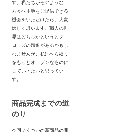
線燕三
（オン
す。私たちがそのような
場合に
条駅か
ライ
は、次
方々へ生地をご提供できる
ら車で
ン）20
回開催
約8分
時～21
へのお
機会をいただけたら、大変
（交通
時30分
振り替
費は自
注意事
え、も
嬉しく思います。職人の世
己負
項 最小
しくは
担） 開
開催人
ご返金
界はどちらかというとク
催日 土
数3名に
させて
日限
満たな
ローズの印象があるかもし
いただ
定 9時
い場合
きます
から、
れませんが、私はへら絞り
には、
こと、
もしく
中止に
ご了承
をもっとオープンなものに
は14時
なるこ
くださ
からを
とがあ
い。）
していきたいと思っていま
予定し
りま
上記日
ており
す。
程での
す。
ます
（お申
ご都合
が、お
し込み
が合わ
時間の
済みの
ない
ご都合
場合に
方、も
が合わ
は、次
商品完成までの道
う少し
ない場
回開催
詳細を
合には
へのお
聞きた
のり
できる
振り替
い方が
範囲内
え、も
いらっ
で調整
しくは
しゃい
させて
ご返金
ました
今回いくつかの新商品の開