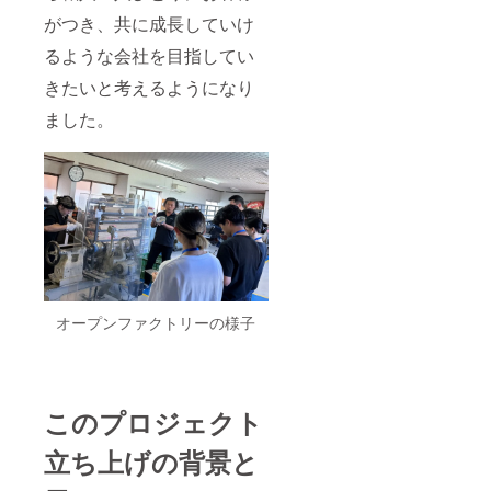
ら、金
６月、
くださ
の見え
せ
属の特
がつき、共に成長していけ
１０月
い。
方が違
フォー
性によ
となっ
https://
う場合
ム
るような会社を目指してい
り冷た
ており
minoru
がござ
https://
さと、
ますの
seisaku
いま
minoru
きたいと考えるようになり
香りの
で、ご
syo.jp/a
す。
seisaku
豊かさ
都合の
rchives
ました。
syo.jp/c
をお楽
よい方
/991 開
ontact
しみい
をお選
催月は6
所要時
ただけ
びくだ
月、９
間 約60
ると思
さい。
月と
分 注意
いま
オンラ
なって
事項 ※
す。一
インの
おりま
内面は
生もの
回は20
すの
錫メッ
の一品
時～21
で、ご
キ加工
です！
時30
都合の
が施さ
本商品
分 現
よい方
れてい
は新店
地開催
をお選
ます。
舗にお
の回は
オープンファクトリーの様子
びくだ
ご使用
越しい
13時30
さい。
に伴い
ただ
分～16
オンラ
メッキ
き、実
時30分
インの
加工は
演後に
を予定
回は20
はがれ
品物を
してお
時～21
このプロジェクト
ます
お渡し
りま
時30
が、そ
させて
す。 詳
分 現
のまま
立ち上げの背景と
いただ
細はこ
地開催
使用し
きま
ちらも
の回は
ても衛