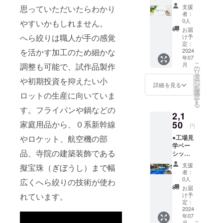
ト
支援
思っていただいたらわかり
120×12
者：
0（mm)
0人
やすいかもしれません。
ミノル
お届
製作所
へら絞りは職人が手の感覚
け予
を応援
定：
を活かす加工のため細かな
した
2024
年07
い！と
こ
月
調整も可能で、試作品製作
思って
の
リ
くださ
タ
や初期投資を抑えたい小
ー
る方へ
ン
詳細を見る
を
のプラ
選
ロットの生産に向いていま
択
ンで
す
る
す。プ
す。フライパンや鍋などの
2,1
ロジェ
クト完
家庭用品から、０系新幹線
50
円
遂後、
やロケット、航空機の部
●工場見
お礼の
学ベー
お手紙
品、寺院の建築装飾である
シック
を弊社
コース
社員が
支援
擬宝珠（ぎぼうし）まで幅
参加券
心を込
者：
通常料
めてお
0人
広くへら絞りの技術が使わ
金
送りさ
お届
2,700円
せてい
れています。
け予
ミノル
ただき
定：
製作所
2024
ます。
年07
のベー
またミ
こ
月