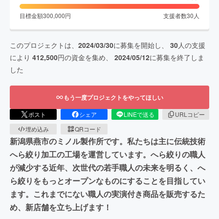
目標金額
300,000
円
支援者数
30
人
このプロジェクトは、
2024/03/30
に募集を開始し、
30
人の支援
により
412,500
円の資金を集め、
2024/05/12
に募集を終了しま
した
もう一度プロジェクトをやってほしい
ポスト
シェア
LINEで送る
URLコピー
埋め込み
QRコード
新潟県燕市のミノル製作所です。私たちは主に伝統技術
へら絞り加工の工場を運営しています。へら絞りの職人
が減少する近年、次世代の若手職人の未来を明るく、へ
ら絞りをもっとオープンなものにすることを目指してい
ます。これまでにない職人の実演付き商品を販売するた
め、新店舗を立ち上げます！