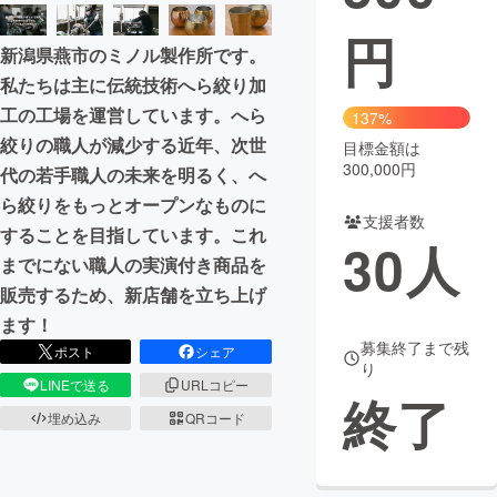
円
まちづくり・地域活性化
新潟県燕市のミノル製作所です。
私たちは主に伝統技術へら絞り加
CAMPFIRE for Social Good
CAMPFIRE Creation
工の工場を運営しています。へら
137%
CAMPFIREふるさと納税
machi-ya
コミュニティ
絞りの職人が減少する近年、次世
目標金額は
300,000円
代の若手職人の未来を明るく、へ
ら絞りをもっとオープンなものに
支援者数
することを目指しています。これ
30
人
までにない職人の実演付き商品を
販売するため、新店舗を立ち上げ
ます！
募集終了まで残
ポスト
シェア
り
LINEで送る
URLコピー
終了
埋め込み
QRコード