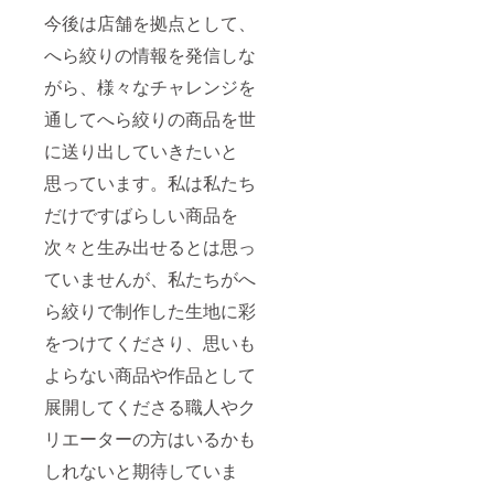
には個
時30分
散とな
今後は店舗を拠点として、
体差が
２日目
りま
ござい
10/23(
す。交
へら絞りの情報を発信しな
ます。
水）
通費は
あらか
（オン
自己負
がら、様々なチャレンジを
じめご
ライ
担 3回
了承下
ン）20
目
通してへら絞りの商品を世
さい。
時～21
9/19(木
※食器洗
時30分
に送り出していきたいと
）（オ
浄乾燥
３回目
ンライ
機、乾
思っています。私は私たち
11/2(土
ン）20
燥機、
）ミノ
時～21
だけですばらしい商品を
電子レ
ル製作
時30分
ンジは
所 13
注意事
次々と生み出せるとは思っ
ご使用
時30分
項 最小
いただ
～16時
開催人
ていませんが、私たちがへ
けませ
30分 ※
数3名に
ん。 有
現地集
満たな
ら絞りで制作した生地に彩
効期
合現地
い場合
限
をつけてくださり、思いも
解散と
には、
2024年
なりま
中止に
よらない商品や作品として
12月末
す。交
なるこ
まで 新
通費は
とがあ
展開してくださる職人やク
店舗場
自己負
りま
所 ミノ
担 ４回
す。
リエーターの方はいるかも
ル製作
目
（お申
所 ※上
11/15(
し込み
しれないと期待していま
越新幹
金）
済みの