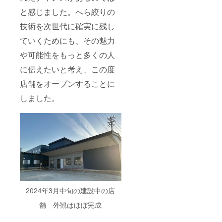
演の途
所 13
自己負
の見え
中でお
時30分
と感じました。へら絞りの
担 3回
方が違
帰りに
～16時
目
う場合
技術を次世代に確実に残し
なられ
30分 ※
6/12(水
がござ
る場合
現地集
）（オ
いま
ていくためにも、その魅力
には、
合現地
ンライ
す。
後日郵
解散と
ン）20
や可能性をもっと多くの人
送させ
なりま
時～21
ていた
す。交
時30分
に伝えたいと考え、この度
だきま
通費は
９月開
す。 素
自己負
店舗をオープンすることに
講 1回
材：銅
担 ４回
目
もしく
しました。
目
9/5(木）
は真鍮
7/26(金
（オン
サイ
）（オ
ライ
ズ：直
ンライ
ン）20
径 約
ン）20
時～21
65×H 約
時～21
時30分
85(mm)
時30分
2回目
※ 一
１０月
9/14(土
つずつ
開講 １
）ミノ
手作り
回目
ル製作
のた
10/16(
所 13時
め、サ
水）
30分～
2024年3月中旬の建設中の店
イズ・
（オン
16時30
容量・
ライ
分 ※現
舗 外観はほぼ完成
重さ・
ン）20
地集合
風合い
時～21
現地解