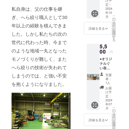
職人と
12月末
け予
ました
お名前
一緒に
定：
まで 開
ら問い
私自身は、父の仕事を継
を入
2024
実際作
催場所
合わせ
年10
れ、新
製して
ミノル
フォー
ぎ、へら絞り職人として30
こ
月
店舗の
いただ
の
製作
ムから
リ
壁に飾
きま
タ
所 ※上
ご連絡
年以上の経験を積んできま
ー
らさせ
す。 有
ン
越新幹
詳細を見る
くださ
を
ていた
効期
選
線燕三
した。しかし私たちの次の
い。 そ
択
だきま
限
す
条駅か
の際、
る
す。壁
世代に代わった時、今まで
2024年
ら車で
リター
5,5
に飾ら
12月末
約8分
ン発送
のような地域一丸となった
せてい
00
まで 開
（現地
でご案
円
ただい
催場所
集合現
内いた
モノづくりが難しく、また
●オリジ
たお写
ミノル
地解散
します
ナルぐ
真を
製作
となり
受付番
へら絞りの技術が失われて
い吞み
メール
所 ※上
ます。
号をご
１点 ※
でお送
越新幹
交通費
しまうのでは、と強い不安
記入く
支援
職人実
りさせ
線燕三
は自己
者：
ださ
演付き
ていた
条駅か
1人
を抱くようになりました。
負担）
い。 問
写真は
だきま
ら車で
開催日
お届
い合わ
真鍮で
す。 ※
約8分
け予
月・
せ
すが、
お申込
定：
（現地
火・金
フォー
銅も選
2024
みの
集合現
～日 9
ム
年07
べま
際、
地解散
時～15
https://
こ
月
す。 職
「備考
の
となり
時まで
minoru
リ
人実演
欄」に
タ
ます。
所要時
seisaku
ー
付きの
ネーム
ン
交通費
詳細を見る
間 約60
syo.jp/c
を
ショー
プレー
選
は自己
分 予約
ontact
択
トバー
トに入
す