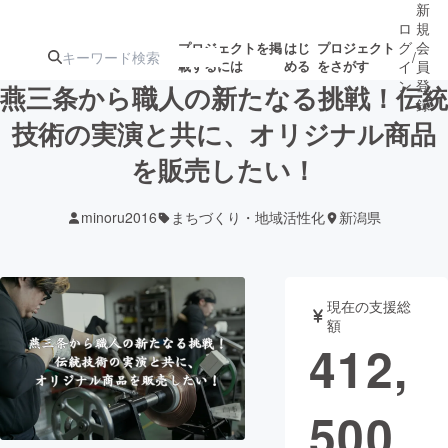
新
ロ
規
グ
会
プロジェクトを掲
はじ
プロジェクト
/
載するには
める
をさがす
イ
員
ン
登
燕三条から職人の新たなる挑戦！伝統
録
技術の実演と共に、オリジナル商品
を販売したい！
人気のプロ
注目のリ
注目の新着プロ
募集終了が近いプ
もうすぐ公開
ジェクト
ターン
ジェクト
ロジェクト
されます
minoru2016
まちづくり・地域活性化
新潟県
アート・写真
音楽
現在の支援総
テクノロジー・ガジェット
ゲーム・サ
額
412,
映像・映画
書籍・雑誌
500
ビジネス・起業
チャレンジ