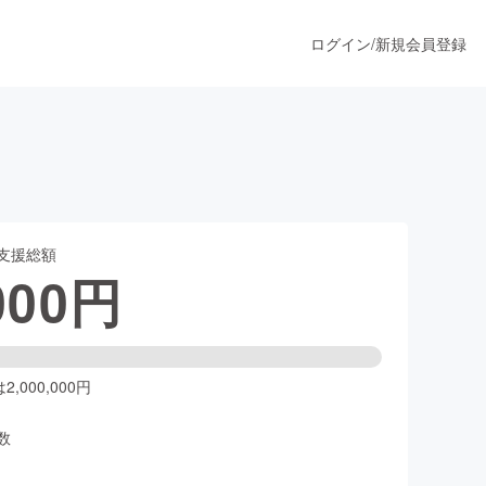
ログイン
/
新規会員登録
うすぐ公開されます
支援総額
プロダクト
000
円
ファッション
スポーツ
,000,000円
数
ア
ソーシャルグッド
人