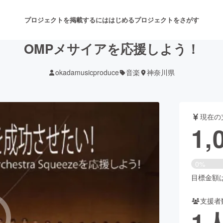
プロジェクトを掲載するには
はじめる
プロジェクトをさがす
OMPメサイアを応援しよう！
okadamusicproduce
音楽
神奈川県
注目のリターン
注目の新着プロジェクト
募集終了が近いプロジェクト
も
現在の
音楽
舞台・パフォーマンス
1,
ゲーム・サービス開発
フード・飲食店
0%
書籍・雑誌出版
アニメ・漫画
目標金額は2
支援者
チャレンジ
ビューティー・ヘルスケ
1