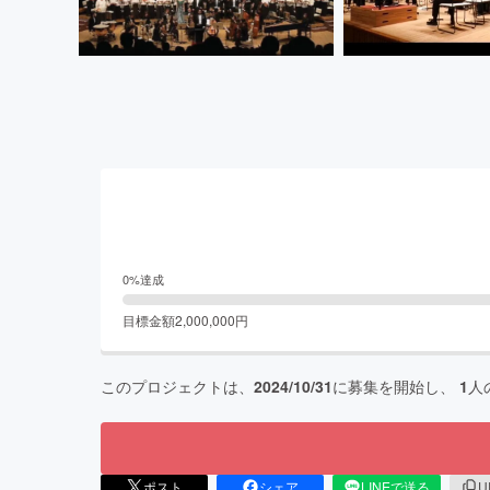
0
%達成
目標金額
2,000,000
円
このプロジェクトは、
2024/10/31
に募集を開始し、
1
人
ポスト
シェア
LINEで送る
U