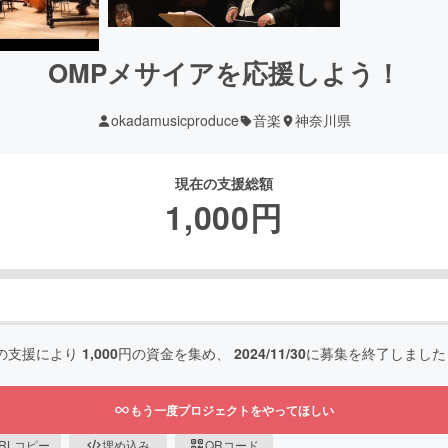
OMPメサイアを応援しよう！
okadamusicproduce
音楽
神奈川県
現在の支援総額
1,000
円
の支援により
1,000
円の資金を集め、
2024/11/30
に募集を終了しました
もう一度プロジェクトをやってほしい
RLコピー
埋め込み
QRコード