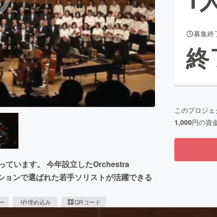
募集終
CAMPFIRE for Social Good
CAMPFIRE Creation
終
CAMPFIREふるさと納税
machi-ya
コミュニティ
このプロジェ
1,000
円の資
います。 今年設立したOrchestra
ィションで選ばれた若手ソリストが活躍できる
ピー
埋め込み
QRコード