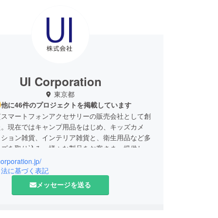
UI Corporation
東京都
他に46件のプロジェクトを掲載しています
質スマートフォンアクセサリーの販売会社として創
た。現在ではキャンプ用品をはじめ、キッズカメ
ッション雑貨、インテリア雑貨と、衛生用品など多
ーズを取り込み、様々な製品をお客さまへ提供しお
で多くの方々から高い評価をいただいております。
corporation.jp/
カメラ、ビックカメラ、東急ハンズやロフトといっ
引法に基づく表記
販店に商品を並べるまでに成長しました。
メッセージを送る
■
く平日 10:00-16:00