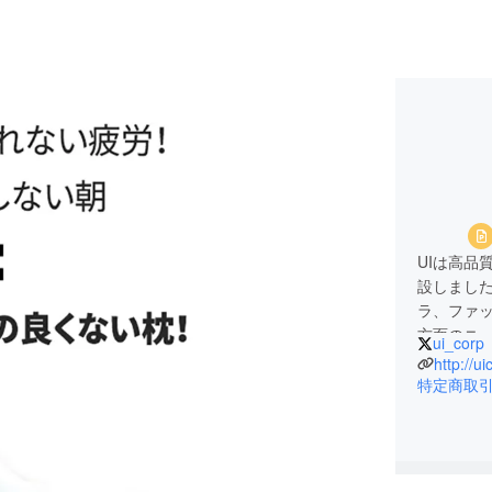
UIは高品
設しまし
ラ、ファ
方面のニ
ui_corp
かげさま
http://ui
ヨドバシ
特定商取
た大手量
■営業時間
土日/祝日を除