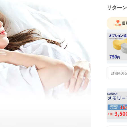
ご質問等
リターン
せ」から
きます。
ますので
目
ん。
詳細を見