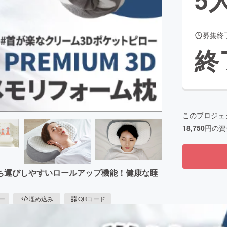
募集終
CAMPFIRE for Social Good
CAMPFIRE Creation
終
CAMPFIREふるさと納税
machi-ya
コミュニティ
このプロジェ
18,750
円の資
ち運びしやすいロールアップ機能！健康な睡
ピー
埋め込み
QRコード