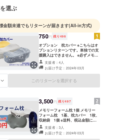
ございましたら各プロジェクトの「実行者へ問合
を選ぶ
お願い致します。営業時間に順次回答させていただ
週末や連休明けは回答に時間がかかる場合がござい
予めご了承ください。電話での対応はしておりませ
標金額未達でもリターンが届きます
(All-in方式)
750
円
残り
496
オプション 枕カバー ※こちらはオ
プションリターンです。単独での支
援購入はできません。 ※必ずメモ
リーフォーム枕と一緒にご購入して
支援者：4人
ください。 ※送料、税込金額です。
お届け予定：2024年03月
※3色から選択してください。
このリターンを選択する
る
3,500
円
残り
497
メモリーフォーム枕 1個 メモリー
フォーム枕 1基、枕カバー 1枚、
収納袋 1個 ※送料、税込金額にな
ります。 ※枕カバーは枕に装着済で
支援者：3人
の発送となります。 ※枕カバーは2
お届け予定：2024年03月
種類から選択してください。