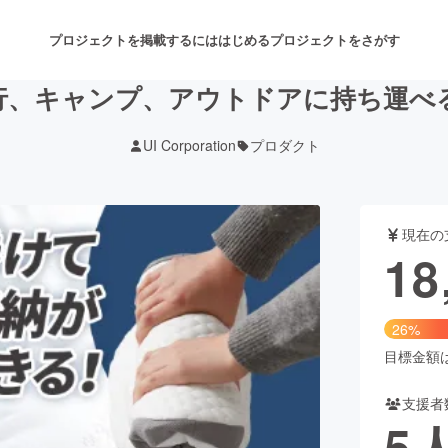
プロジェクトを掲載するには
はじめる
プロジェクトをさがす
行、キャンプ、アウトドアに持ち運べ
UI Corporation
プロダクト
注目のリターン
注目の新着プロジェクト
募集終了が近いプロジェクト
も
現在の
音楽
舞台・パフォーマンス
18
ゲーム・サービス開発
フード・飲食店
26%
書籍・雑誌出版
アニメ・漫画
目標金額は7
支援者
チャレンジ
ビューティー・ヘルスケ
5