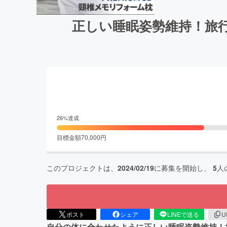
正しい睡眠姿勢維持！旅
26
%達成
目標金額
70,000
円
このプロジェクトは、
2024/02/19
に募集を開始し、
5
人
ポスト
シェア
LINEで送る
U
自分の体に合わせたように正しい睡眠姿勢維持！