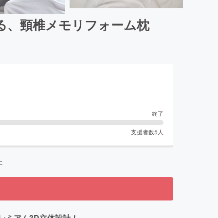
る、頸椎メモリフォーム枕
終了
支援者数
5
人
た
レミアム3D立体設計！