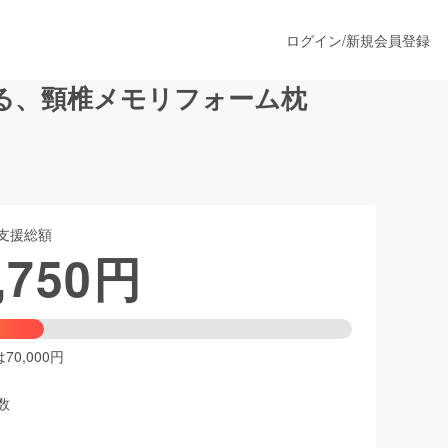
ログイン
/
新規会員登録
る、頸椎メモリフォーム枕
うすぐ公開されます
支援総額
プロダクト
,750
円
ファッション
スポーツ
0,000円
数
ア
ソーシャルグッド
人