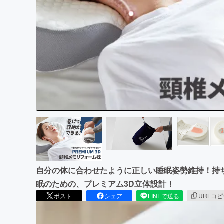
まちづくり・地域活性化
自分の体に合わせたように正しい睡眠姿勢維持！持
眠のための、プレミアム3D立体設計！
ポスト
シェア
LINEで送る
URLコ