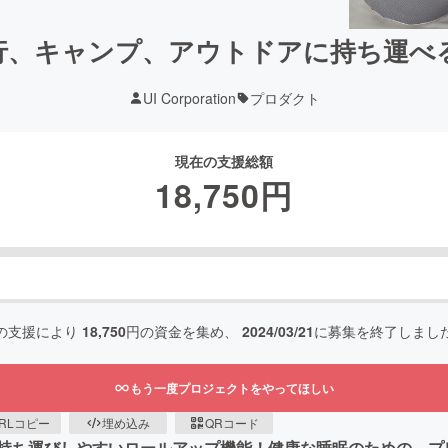
行、キャンプ、アウトドアに持ち運べ
UI Corporation
プロダクト
現在の支援総額
18,750
円
の支援により
18,750
円の資金を集め、
2024/03/21
に募集を終了しまし
もう一度プロジェクトをやってほしい
RLコピー
埋め込み
QRコード
持ち運びしやすいロールアップ機能！健康な睡眠のための、プ