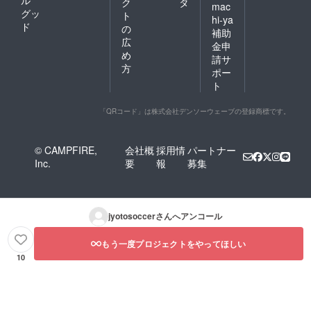
ク
タ
mac
グッ
ト
hi-ya
ド
の
補助
広
金申
め
請サ
方
ポー
ト
「QRコード」は株式会社デンソーウェーブの登録商標です。
© CAMPFIRE,
会社概
採用情
パートナー
Inc.
要
報
募集
jyotosoccer
さんへアンコール
もう一度プロジェクトをやってほしい
10