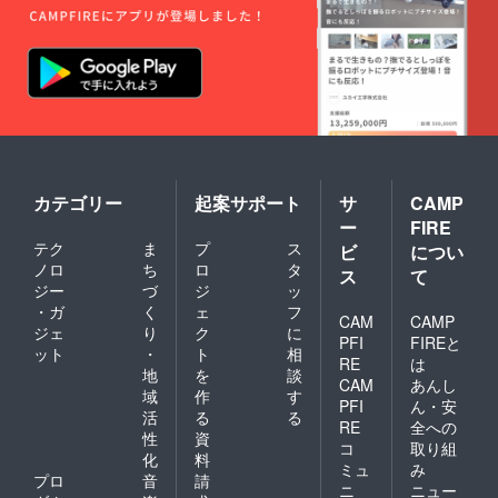
カテゴリー
起案サポート
サ
CAMP
ー
FIRE
テク
ま
プ
ス
ビ
につい
ノロ
ち
ロ
タ
ス
て
ジー
づ
ジ
ッ
・ガ
く
ェ
フ
CAM
CAMP
ジェ
り
ク
に
PFI
FIREと
ット
・
ト
相
RE
は
地
を
談
CAM
あんし
域
作
す
PFI
ん・安
活
る
る
RE
全への
性
資
コ
取り組
化
料
ミュ
み
プロ
音
請
ニ
ニュー