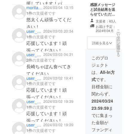
援しています！パ
感謝メッセージ
moritaka1224
2024/03/04 13:15
と試合結果を送
ワー！
1件
の支援者です
らせていただき
悠太くん頑張ってくだ
ます
支援者：63人
（CAMPFIREの
さい！
お届け予定：
メッセージ機
こ
user_76fd96c2b134
2024/03/03 20:34
2024年04月
の
能） ※支援金は
リ
1件
の支援者です
タ
任意に増額可能
ー
応援しています！頑
ン
です。皆様の温
詳細を見る
を
選
かいご支援、お
張ってください！
択
す
待ちしておりま
user_9943109875a4
2024/03/03 04:31
る
す。 ※ご支援い
このプロ
2件
の支援者です
ただける方で差
ジェクト
長崎ちゃぽん食べてき
し支えなれば、
備考欄にお名前
は、
All-In方
てください
をご入力くださ
user_355a060ecd44
2024/03/02 19:41
式
です。
い。備考欄の内
1件
の支援者です
容はサイト管理
目標金額に
応援しています！頑
者（プロジェク
関わらず、
トオーナー）の
張ってください！
み閲覧可能で、
2024/03/24
user_228764e41fb4
2024/03/02 19:39
一般公開される
1件
の支援者です
23:59:59
ま
ものではありま
応援しています！頑
せん。
でに集まっ
張ってください！
た金額が
user_494807b786b4
2024/03/02 19:39
ファンディ
1件
の支援者です