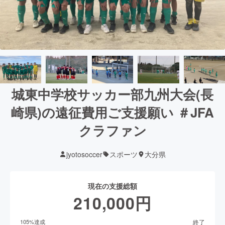
城東中学校サッカー部九州大会(長
崎県)の遠征費用ご支援願い ＃JFA
クラファン
jyotosoccer
スポーツ
大分県
現在の支援総額
210,000
円
終了
105
%達成