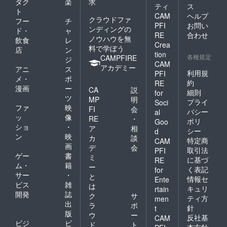
ダク
楽
求
ティ
ス
ト
CAM
ヘルプ
クラウドファ
フー
チ
PFI
お問い
ンディングの
ド・
ャ
RE
合わせ
ノウハウを無
飲食
レ
Crea
料で学ぼう
店
ン
tion
各種規定
CAMPFIRE
ジ
CAM
アカデミー
アニ
ス
利用規
PFI
メ・
ポ
約
RE
漫画
ー
CA
説
細則
for
ツ
MP
明
プライ
Soci
ファ
映
FI
会
バシー
al
ッ
像
RE
・
ポリ
Goo
ショ
・
ア
相
シー
d
ン
映
カ
談
特定商
CAM
画
デ
会
取引法
PFI
ゲー
書
ミ
に基づ
RE
ム・
籍
ー
く表記
for
サー
・
と
情報セ
Ente
ビス
雑
は
キュリ
rtain
開発
誌
ク
サ
ティ方
men
出
ラ
ポ
針
t
版
ウ
ー
反社基
CAM
ビジ
ビ
ド
ト
本方針