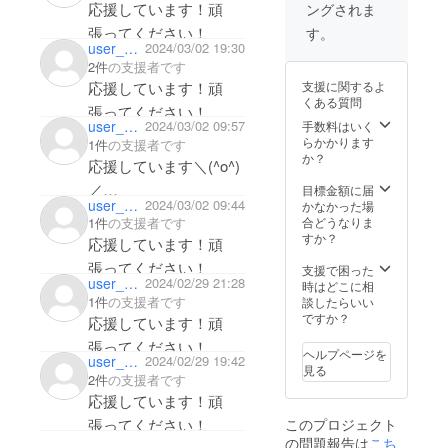
応援しています！頑
ングされま
張ってください！
す。
user_869ed0d4e534
2024/03/02 19:30
2件
の支援者です
応援しています！頑
支援に関するよ
くある質問
張ってください！
user_6e443c5c3834
2024/03/02 09:57
手数料はいく
らかかります
1件
の支援者です
か？
応援しています＼(^o^)
／
目標金額に届
user_b0261c1a0d64
2024/03/02 09:44
かなかった場
御家族での体調管理も
合どうなりま
1件
の支援者です
頑張ってくださいね
すか？
応援しています！頑
(^o^)
張ってください！
支援で困った
user_ccd51443dee4
2024/02/29 21:28
時はどこに相
1件
の支援者です
談したらいい
ですか？
応援しています！頑
張ってください！
ヘルプページを
user_445c7c106124
2024/02/29 19:42
見る
2件
の支援者です
応援しています！頑
張ってください！
このプロジェクト
の問題報告は
こち