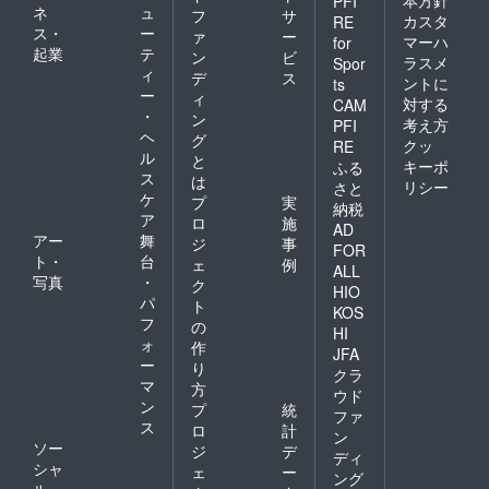
PFI
ネ
ュ
フ
サ
カスタ
RE
ス・
ー
ァ
ー
マーハ
for
起業
テ
ン
ビ
ラスメ
Spor
ィ
デ
ス
ントに
ts
ー
ィ
対する
CAM
・
ン
考え方
PFI
ヘ
グ
クッ
RE
ル
と
キーポ
ふる
ス
は
リシー
さと
ケ
プ
実
納税
ア
ロ
施
AD
アー
舞
ジ
事
FOR
ト・
台
ェ
例
ALL
写真
・
ク
HIO
パ
ト
KOS
フ
の
HI
ォ
作
JFA
ー
り
クラ
マ
方
ウド
ン
プ
統
ファ
ス
ロ
計
ン
ソー
ジ
デ
ディ
シャ
ェ
ー
ング
ル