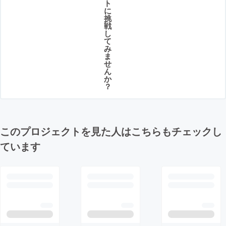
ト
に
挑
戦
し
て
み
ま
せ
ん
か
？
このプロジェクトを見た人はこちらもチェックし
ています