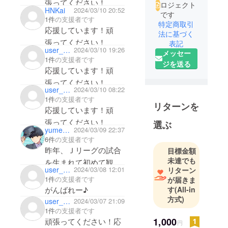
張ってください！
ロジェクト
HNKai
2024/03/10 20:52
です
1件
の支援者です
特定商取引
応援しています！頑
法に基づく
張ってください！
表記
user_b0bcabb63bc4
2024/03/10 19:26
メッセー
1件
の支援者です
ジを送る
応援しています！頑
張ってください！
user_bf2d336648f4
2024/03/10 08:22
1件
の支援者です
リターンを
応援しています！頑
張ってください！
選ぶ
yumenogomutaiya
2024/03/09 22:37
6件
の支援者です
昨年、Ｊリーグの試合
目標金額
未達でも
を生まれて初めて観戦
user_63190ef96a44
2024/03/08 12:01
リターン
して面白かったので、
1件
の支援者です
が届きま
サッカーにも興味を持
がんばれー♪
す
(All-in
ち、応援させていただ
方式)
user_e3063be7c8a4
2024/03/07 21:09
きます。
1件
の支援者です
1,000
頑張ってください！応
円