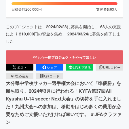
目標金額
200,000
円
支援者数
63
人
このプロジェクトは、
2024/02/23
に募集を開始し、
63
人の支援
により
210,000
円の資金を集め、
2024/03/24
に募集を終了しま
した
もう一度プロジェクトをやってほしい
ポスト
シェア
LINEで送る
URLコピー
埋め込み
QRコード
大分県中学校サッカー選手権大会において「準優勝」を
勝ち取り、2024年3月に行われる「KYFA第37回All
Kyushu U-14 soccer Next大会」の切符を手に入れまし
た！九州大会への参加は、移動をはじめ多くの費用が必
要なためご支援いただければ幸いです。 ＃JFAクラファ
ン