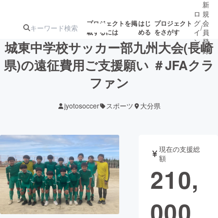
新
ロ
規
グ
会
プロジェクトを掲
はじ
プロジェクト
/
載するには
める
をさがす
イ
員
ン
登
城東中学校サッカー部九州大会(長崎
録
県)の遠征費用ご支援願い ＃JFAクラ
ファン
人気のプロ
注目のリ
注目の新着プロ
募集終了が近いプ
もうすぐ公開
ジェクト
ターン
ジェクト
ロジェクト
されます
jyotosoccer
スポーツ
大分県
アート・写真
音楽
現在の支援総
テクノロジー・ガジェット
ゲーム・サ
額
210,
映像・映画
書籍・雑誌
000
ビジネス・起業
チャレンジ