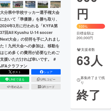
円
まちづくり・地域活性化
大分県中学校サッカー選手権大会
において「準優勝」を勝ち取り、
CAMPFIRE for Social Good
CAMPFIRE Creation
2024年3月に行われる「KYFA第
105%
CAMPFIREふるさと納税
machi-ya
コミュニティ
37回All Kyushu U-14 soccer
目標金額は
200,000円
Next大会」の切符を手に入れまし
た！九州大会への参加は、移動を
支援者数
はじめ多くの費用が必要なためご
63
人
支援いただければ幸いです。 ＃
JFAクラファン
ポスト
シェア
募集終了まで残
LINEで送る
URLコピー
り
埋め込み
QRコード
終了