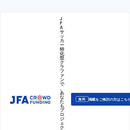
J
F
A
サ
ッ
カ
ー
特
化
型
ク
ラ
フ
ァ
ン
で
、
あ
な
掲載をご検討の方はこち
無料
た
も
プ
ロ
ジ
ェ
ク