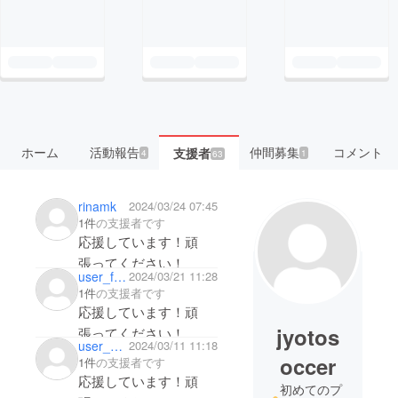
ホーム
活動報告
仲間募集
コメント
支援者
4
1
63
rinamk
2024/03/24 07:45
1件
の支援者です
応援しています！頑
張ってください！
user_f76768dbb964
2024/03/21 11:28
1件
の支援者です
応援しています！頑
jyotos
張ってください！
user_7ccbf91bd9e4
2024/03/11 11:18
魅せろ！城東魂！！！
occer
1件
の支援者です
応援しています！頑
初めてのプ