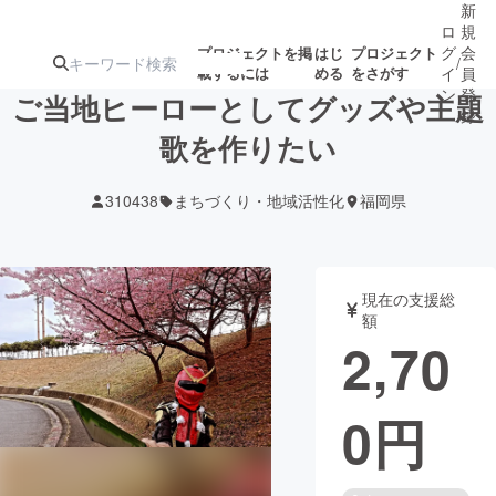
新
ロ
規
グ
会
プロジェクトを掲
はじ
プロジェクト
/
載するには
める
をさがす
イ
員
ン
登
ご当地ヒーローとしてグッズや主題
録
歌を作りたい
人気のプロ
注目のリ
注目の新着プロ
募集終了が近いプ
もうすぐ公開
310438
まちづくり・地域活性化
福岡県
ジェクト
ターン
ジェクト
ロジェクト
されます
アート・写真
音楽
現在の支援総
額
2,70
テクノロジー・ガジェット
ゲーム・サ
0
円
映像・映画
書籍・雑誌
ビジネス・起業
チャレンジ