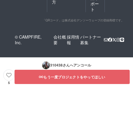
方
ポー
ト
「QRコード」は株式会社デンソーウェーブの登録商標です。
© CAMPFIRE,
会社概
採用情
パートナー
Inc.
要
報
募集
310438
さんへアンコール
もう一度プロジェクトをやってほしい
5