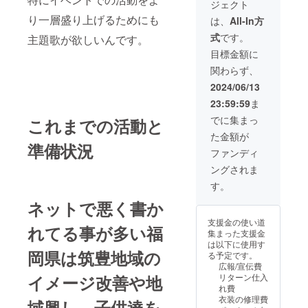
ジェクト
ナタのお好きな
り一層盛り上げるためにも
ジャンルで作曲
は、
All-In方
を依頼いたしま
式
です。
主題歌が欲しいんです。
す。 例、電波ソ
ング・ハード
目標金額に
ロック・ヘヴィ
関わらず、
メタルなども面
白いので可 面白
2024/06/13
い、やあってや
23:59:59
ま
るぜ!!と思った
方の支援をお待
でに集まっ
これまでの活動と
ちしておりま
た金額が
す。 作成期間や
準備状況
著作権等のお話
ファンディ
は、支援して下
ングされま
さった場合に
メール等を通し
す。
て直接やりとり
ネットで悪く書か
させて頂きま
す。 ・公序良俗
支援金の使い道
れてる事が多い福
に反する物(子供
集まった支援金
達に聞かせられ
は以下に使用す
ないような過激
岡県は筑豊地域の
る予定です。
な歌詞や下品な
広報/宣伝費
内容)並びに盗作
イメージ改善や地
リターン仕入
等が判明した場
れ費
合は使用しませ
衣装の修理費
域興し、子供達を
ん。 ・リターン