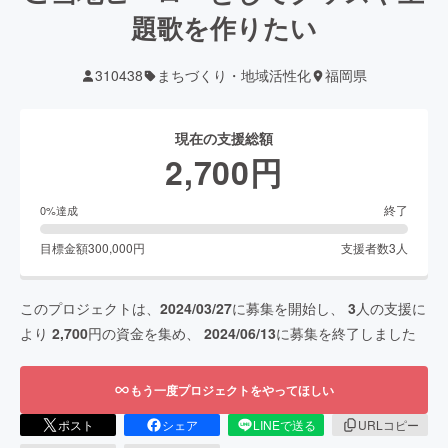
題歌を作りたい
310438
まちづくり・地域活性化
福岡県
現在の支援総額
2,700
円
終了
0
%達成
目標金額
300,000
円
支援者数
3
人
このプロジェクトは、
2024/03/27
に募集を開始し、
3
人の支援に
より
2,700
円の資金を集め、
2024/06/13
に募集を終了しました
もう一度プロジェクトをやってほしい
ポスト
シェア
LINEで送る
URLコピー