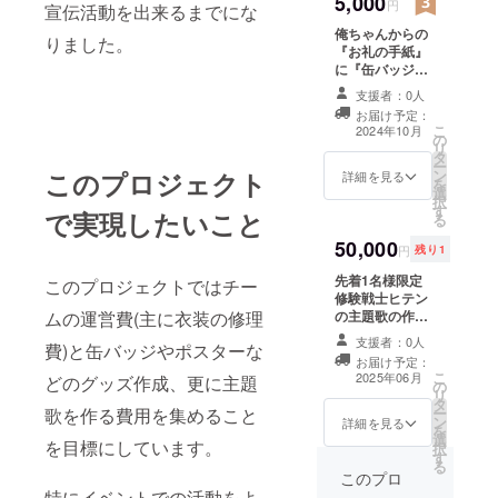
5,000
円
宣伝活動を出来るまでにな
俺ちゃんからの
りました。
『お礼の手紙』
に『缶バッジ』
と『ポスター』
支援者：0人
のセット 缶バッ
お届け予定：
ジサイズ
こ
2024年10月
の
38mm ポスター
リ
タ
サイズ
ー
このプロジェクト
ン
420×594mm A2
詳細を見る
を
選
サイズ 缶バッジ
択
す
並びにポスター
で実現したいこと
る
は1つづつとなり
50,000
ます。
円
残り1
先着1名様限定
このプロジェクトではチー
修験戦士ヒテン
ムの運営費(主に衣装の修理
の主題歌の作詞
をする権利を提
支援者：0人
費)と缶バッジやポスターな
供いたします。
お届け予定：
アナタの作った
こ
2025年06月
どのグッズ作成、更に主題
の
歌がご当地ヒー
リ
タ
ローの主題歌
歌を作る費用を集めること
ー
ン
に!! 各地のイベ
詳細を見る
を
選
ントや動画で流
を目標にしています。
択
す
れるアナタの作
る
詞した歌っ!! 支
このプロ
援してくれたア
特にイベントでの活動をよ