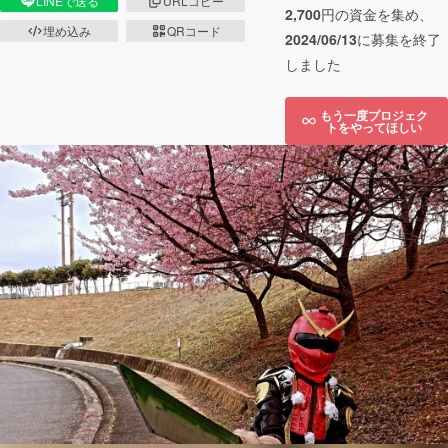
LINEで送る
URLコピー
2,700
円の資金を集め、
埋め込み
QRコード
2024/06/13
に募集を終了
しました
もう一度プロジェク
トをやってほしい