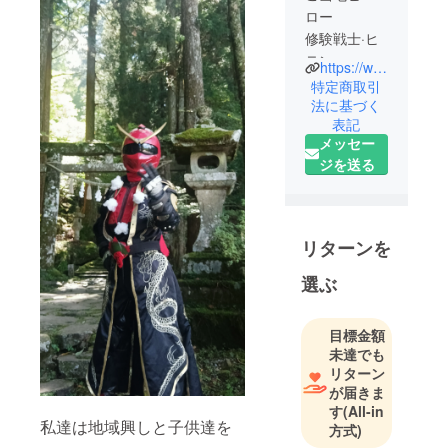
ロー
修験戦士·ヒ
テン
https://www.instagram.com/hiten0honmono/
地域の活性
特定商取引
化と悪いイ
法に基づく
表記
メージを覆
メッセー
し今と未来
ジを送る
の子供達が
胸を張って
筑豊出身だ
と言えるよ
リターンを
うにするた
め、日々活
選ぶ
動中
目標金額
未達でも
リターン
が届きま
す
(All-in
私達は地域興しと子供達を
方式)