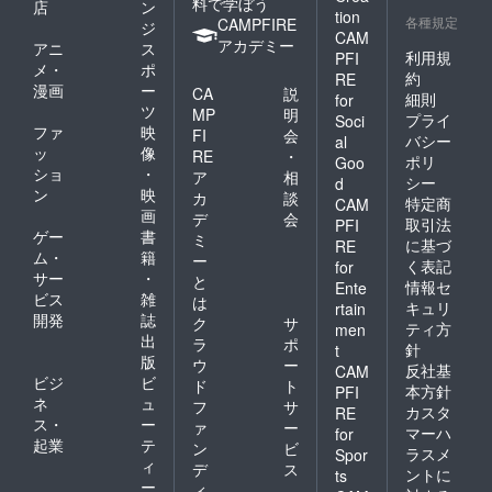
料で学ぼう
店
ン
tion
各種規定
CAMPFIRE
ジ
CAM
アカデミー
アニ
ス
利用規
PFI
メ・
ポ
約
RE
漫画
ー
CA
説
細則
for
ツ
MP
明
プライ
Soci
ファ
映
FI
会
バシー
al
ッ
像
RE
・
ポリ
Goo
ショ
・
ア
相
シー
d
ン
映
カ
談
特定商
CAM
画
デ
会
取引法
PFI
ゲー
書
ミ
に基づ
RE
ム・
籍
ー
く表記
for
サー
・
と
情報セ
Ente
ビス
雑
は
キュリ
rtain
開発
誌
ク
サ
ティ方
men
出
ラ
ポ
針
t
版
ウ
ー
反社基
CAM
ビジ
ビ
ド
ト
本方針
PFI
ネ
ュ
フ
サ
カスタ
RE
ス・
ー
ァ
ー
マーハ
for
起業
テ
ン
ビ
ラスメ
Spor
ィ
デ
ス
ントに
ts
ー
ィ