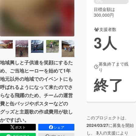
0%
目標金額は
まちづくり・地域活性化
300,000円
支援者数
CAMPFIRE for Social Good
CAMPFIRE Creation
3
人
CAMPFIREふるさと納税
machi-ya
コミュニティ
地域興しと子供達を笑顔にするた
募集終了まで残
り
め、ご当地ヒーローを始めて1年
終了
地元以外の地域でのイベントにも
呼ばれるようになって来たのでさ
らなる飛躍のため、チームの運営
費と缶バッジやポスターなどの
グッズと主題歌の作成費用が欲し
このプロジェクトは、
かですばい。
2024/03/27
に募集を開始
ポスト
シェア
し、
3
人の支援により