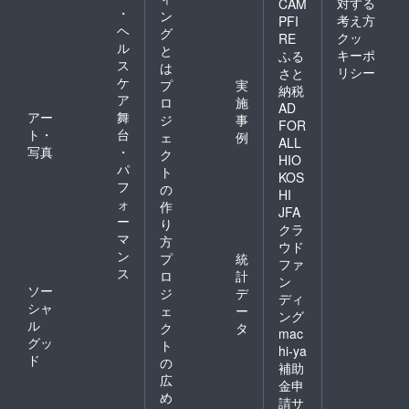
対する
CAM
・
ン
考え方
PFI
ヘ
グ
クッ
RE
ル
と
キーポ
ふる
ス
は
リシー
さと
ケ
プ
実
納税
ア
ロ
施
AD
アー
舞
ジ
事
FOR
ト・
台
ェ
例
ALL
写真
・
ク
HIO
パ
ト
KOS
フ
の
HI
ォ
作
JFA
ー
り
クラ
マ
方
ウド
ン
プ
統
ファ
ス
ロ
計
ン
ソー
ジ
デ
ディ
シャ
ェ
ー
ング
ル
ク
タ
mac
グッ
ト
hi-ya
ド
の
補助
広
金申
め
請サ