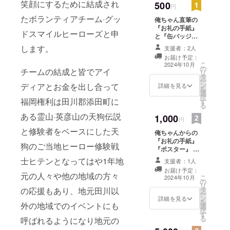
笑顔にするために結成され
500
円
たボランティアチーム·グッ
俺ちゃん直筆の
『お礼の手紙』
ドスマイルヒーローズと申
と『缶バッジ』
缶バッジサイ
します。
支援者：2人
ズ 38mm 缶
お届け予定：
バッジは支援金
こ
2024年10月
の
額は1つのみとな
チームの結成と皆でアイ
リ
タ
ります。
ー
ン
ディアとお金を出し合って
詳細を見る
を
選
択
福岡権利は田川郡添田町に
す
る
ある霊山·英彦山の天狗伝説
1,000
円
と修験者をベースにした天
俺ちゃんからの
『お礼の手紙』
狗のご当地ヒーロー修験戦
『ポスター』 ポ
スターサイズ
士ヒテンとなってはや1年地
支援者：1人
420×594mm A2
お届け予定：
サイズ ポスター
元の人々や他の地域の方々
こ
2024年10月
の
は1枚のみとなり
リ
の応援もあり、地元田川以
タ
ます。
ー
ン
詳細を見る
を
外の地域でのイベントにも
選
択
す
る
呼ばれるようになり地元の