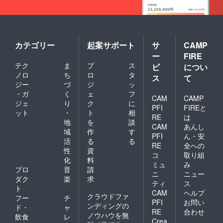
カテゴリー
起案サポート
サ
CAMP
ー
FIRE
テク
ま
プ
ス
ビ
につい
ノロ
ち
ロ
タ
ス
て
ジー
づ
ジ
ッ
・ガ
く
ェ
フ
CAM
CAMP
ジェ
り
ク
に
PFI
FIREと
ット
・
ト
相
RE
は
地
を
談
CAM
あんし
域
作
す
PFI
ん・安
活
る
る
RE
全への
性
資
コ
取り組
化
料
ミュ
み
プロ
音
請
ニ
ニュー
ダク
楽
求
ティ
ス
ト
CAM
ヘルプ
クラウドファ
フー
チ
PFI
お問い
ンディングの
ド・
ャ
RE
合わせ
ノウハウを無
飲食
レ
Crea