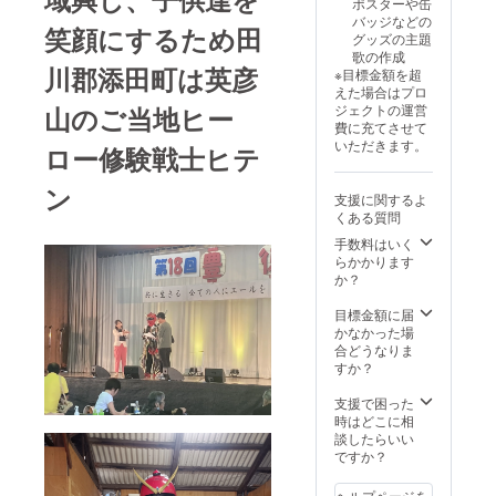
ポスターや缶
品の著作権及び
バッジなどの
笑顔にするため田
その他法的権利
グッズの主題
については、す
歌の作成
べてプロジェク
川郡添田町は英彦
※目標金額を超
トオーナーに帰
えた場合はプロ
属します。
山のご当地ヒー
ジェクトの運営
費に充てさせて
いただきます。
ロー修験戦士ヒテ
ン
支援に関するよ
くある質問
手数料はいく
らかかります
か？
目標金額に届
かなかった場
合どうなりま
すか？
支援で困った
時はどこに相
談したらいい
ですか？
ヘルプページを