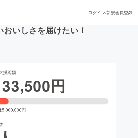
ログイン
/
新規会員登録
いおいしさを届けたい！
うすぐ公開されます
支援総額
プロダクト
133,500
円
ファッション
スポーツ
,000,000円
数
ア
ソーシャルグッド
人