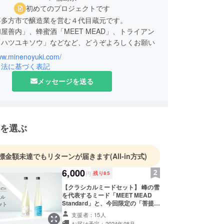
初めてのプロジェクトです
喜多方市で醸造業を営む４代目蔵元です。
屋善内」、蜂蜜酒「MEET MEAD」、トライアン
「ハツユキソウ」などなど、どうぞよろしくお願い
www.minenoyuki.com/
引法に基づく表記
メッセージを送る
を選ぶ
標金額未達でもリターンが届きます
(All-in方式)
6,000
円
残り
85
【クラシカルミードセット】 峰の雪
を代表するミード「MEET MEAD
Standard」と、今回限定の「菩提樹
の蜜のミード」のセット。ミードの
支援者：15人
歴史を感じる、クラシックな味わ
お届け予定：2024年08月