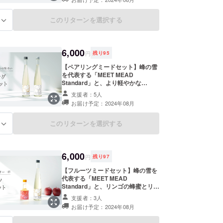
い。まずはオーソドックスなミード
を味わいたい方におすすめです。
このリターンを選択する
る
6,000
円
残り
95
【ペアリングミードセット】峰の雪
を代表する「MEET MEAD
Standard」と、より軽やかな
「MEET MEAD Dry」のセット。同
支援者：5人
じ栃の蜜を使いながらも違った味わ
お届け予定：2024年08月
い。食事に合うミードをぜひお楽し
みください。
このリターンを選択する
る
6,000
円
残り
97
【フルーツミードセット】峰の雪を
代表する「MEET MEAD
Standard」と、リンゴの蜂蜜とリン
ゴ果汁を使った限定ミード「ひのこ
支援者：3人
ろも」をセットに。フルーティーな
お届け予定：2024年08月
新しいミードをお楽しみください。