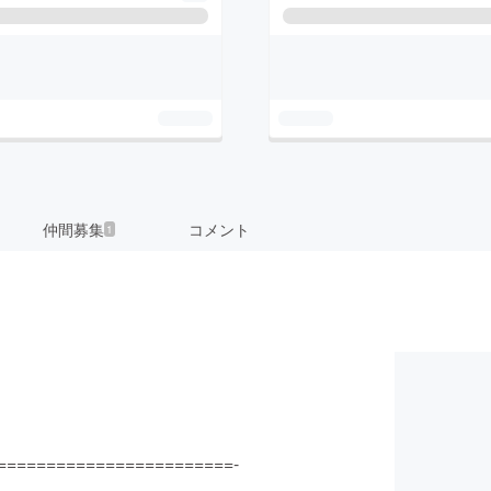
仲間募集
コメント
1
========================-