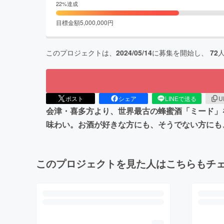
22
%達成
目標金額
5,000,000
円
このプロジェクトは、
2024/05/14
に募集を開始し、
72
ポスト
シェア
LINEで送る
U
会津・喜多方より、世界最古の蜂蜜酒「ミード」
味わい。お酒が好きな方にも、そうでない方にも
このプロジェクトを見た人はこちらもチ