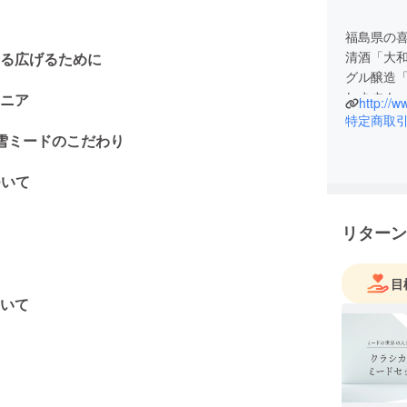
福島県の
清酒「大和
る広げるために
グル醸造
します！
ニア
http://
特定商取
雪ミードのこだわり
ついて
リターン
目
いて