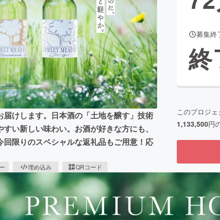
募集終
CAMPFIRE for Social Good
CAMPFIRE Creation
終
CAMPFIREふるさと納税
machi-ya
コミュニティ
このプロジェ
お届けします。日本酒の「土地を醸す」技術
1,133,500
円
やすい新しい味わい。お酒が好きな方にも、
今回限りのスペシャルな返礼品もご用意！応
ピー
埋め込み
QRコード