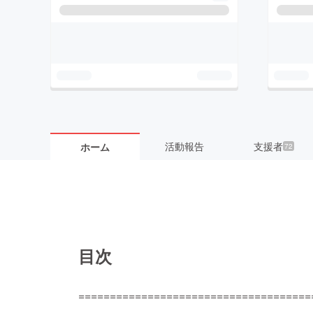
活動報告
支援者
ホーム
72
目次
=====================================