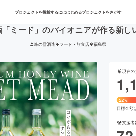
プロジェクトを掲載するには
はじめる
プロジェクトをさがす
酒「ミード」のパイオニアが作る新し
峰の雪酒造
フード・飲食店
福島県
注目のリターン
注目の新着プロジェクト
募集終了が近いプロジェクト
も
現在の
音楽
舞台・パフォーマンス
1,
ゲーム・サービス開発
フード・飲食店
22%
書籍・雑誌出版
アニメ・漫画
目標金額は5
支援者
チャレンジ
ビューティー・ヘルスケ
72