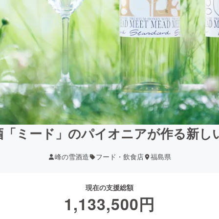
酒「ミード」のパイオニアが作る新し
峰の雪酒造
フード・飲食店
福島県
現在の支援総額
1,133,500
円