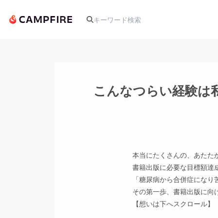
人気のプロジェクト
こんなつらい経験は
アート・写真
テクノロジー・ガジェット
本当にたくさんの、あたた
書籍出版に必要な目標額達
映像・映画
「糖尿病から合併症になり
その第一歩、書籍出版に向
ビジネス・起業
【想いは下へスクロール】