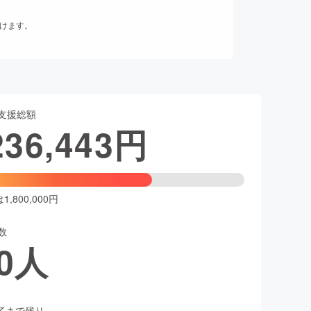
だけます。
支援総額
236,443
円
,800,000円
数
0
人
了まで残り