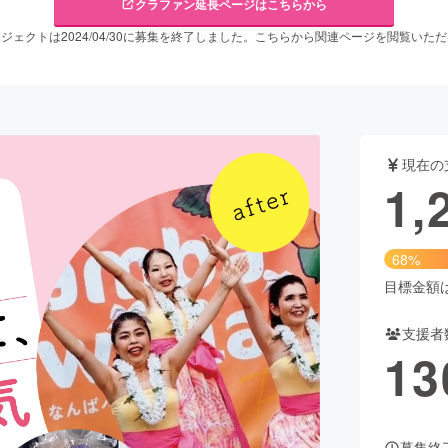
クラファン延長ページはこちらから
ジェクトは2024/04/30に募集を終了しました。こちらから関連ページを閲覧いた
CAMPFIRE for Social Good
CAMPFIRE Creation
CAMPFIREふるさと納税
machi-ya
コミュニティ
現在の
1,
68%
目標金額は1
支援者
13
募集終