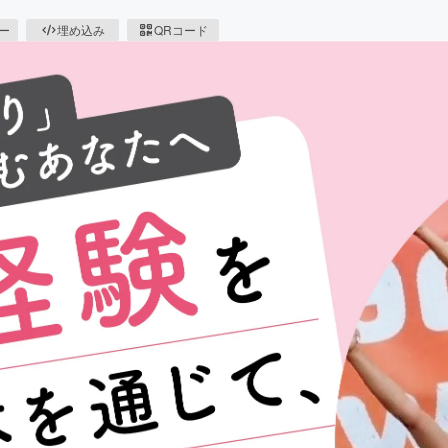
ピー
埋め込み
QRコード