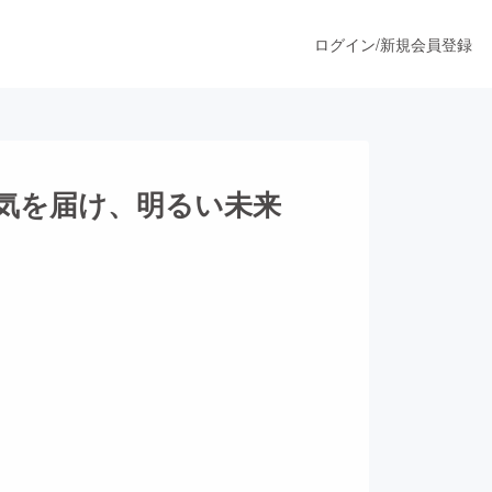
ログイン
/
新規会員登録
うすぐ公開されます
気を届け、明るい未来
プロダクト
ファッション
スポーツ
ア
ソーシャルグッド