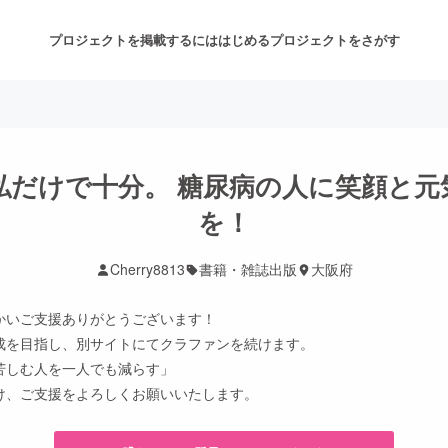
プロジェクトを掲載するには
はじめる
プロジェクトをさがす
注目のリターン
注目の新着プロジェクト
募集終了が近いプロジェクト
も
私だけで十分。 糖尿病の人に笑顔と元
を！
音楽
舞台・パフォーマンス
Cherry8813
書籍・雑誌出版
大阪府
ゲーム・サービス開発
フード・飲食店
かいご支援ありがとうございます！
成を目指し、別サイトにてクラファンを続けます。
書籍・雑誌出版
アニメ・漫画
苦しむ人を一人でも減らす」
け、ご支援をよろしくお願いいたします。
チャレンジ
ビューティー・ヘルスケ