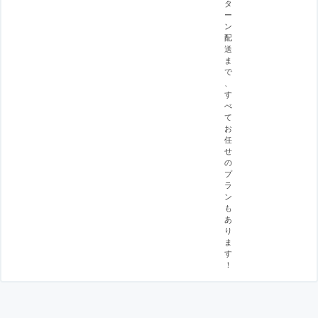
タ
ー
ン
配
送
ま
で
、
す
べ
て
お
任
せ
の
プ
ラ
ン
も
あ
り
ま
す
！