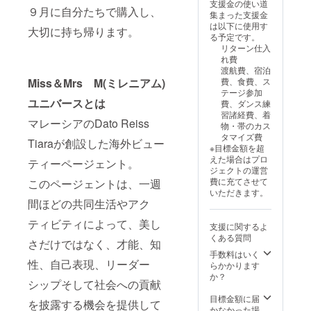
はお届
るお土
支援金の使い道
９月に自分たちで購入し、
け商品
産セッ
集まった支援金
のラベ
トで
は以下に使用す
大切に持ち帰ります。
ルに表
す。
る予定です。
記され
「原材
リターン仕入
ます。
料及び
れ費
商品開
添加物
渡航費、宿泊
封前に
等の食
Miss＆Mrs M(ミレニアム)
費、食費、ス
は必ず
品表示
テージ参加
お届け
はお届
ユニバースとは
費、ダンス練
のリ
け商品
習諸経費、着
マレーシアのDato Reiss
ターン
のラベ
物・帯のカス
に貼付
ルに表
タマイズ費
Tiaraが創設した海外ビュー
された
記され
※目標金額を超
ラベル
ます。
えた場合はプロ
ティーページェント。
や注意
商品開
ジェクトの運営
書きを
封前に
費に充てさせて
このページェントは、一週
ご確認
は必ず
いただきます。
くださ
お届け
間ほどの共同生活やアク
い。」
のリ
ティビティによって、美し
ターン
支援に関するよ
に貼付
くある質問
さだけではなく、才能、知
された
手数料はいく
ラベル
性、自己表現、リーダー
らかかります
や注意
か？
書きを
シップそして社会への貢献
ご確認
目標金額に届
くださ
を披露する機会を提供して
かなかった場