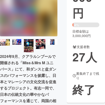
円
まちづくり・地域活性化
CAMPFIRE for Social Good
CAMPFIRE Creation
4%
CAMPFIREふるさと納税
machi-ya
コミュニティ
目標金額は
3,000,000円
支援者数
27
人
2024年9月、クアラルンプールで
開催される「Miss＆Mrs M ユニ
バース」にて、和ダンスと盆ダン
募集終了まで残
スのパフォーマンスを披露し、日
り
本とマレーシアの文化交流を促進
終了
するプロジェクト。有志一同で、
日本の伝統文化の華やかなパ
フォーマンスを通じて、両国の相