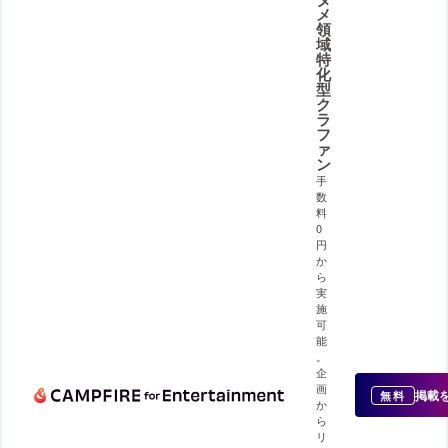
メ
領
域
特
化
型
ク
ラ
フ
ァ
ン
手
数
料
0
円
か
ら
実
施
可
能
。
企
画
掲載
無料
か
ら
リ