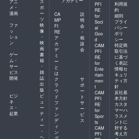
アカデミー
アニ
ス
利用規
PFI
メ・
ポ
約
RE
漫画
ー
CA
説
細則
for
ツ
MP
明
プライ
Soci
ファ
映
FI
会
バシー
al
ッ
像
RE
・
ポリ
Goo
ショ
・
ア
相
シー
d
ン
映
カ
談
特定商
CAM
画
デ
会
取引法
PFI
ゲー
書
ミ
に基づ
RE
ム・
籍
ー
く表記
for
サー
・
と
情報セ
Ente
ビス
雑
は
キュリ
rtain
開発
誌
ク
サ
ティ方
men
出
ラ
ポ
針
t
版
ウ
ー
反社基
CAM
ビジ
ビ
ド
ト
本方針
PFI
ネ
ュ
フ
サ
カスタ
RE
ス・
ー
ァ
ー
マーハ
for
起業
テ
ン
ビ
ラスメ
Spor
ィ
デ
ス
ントに
ts
ー
ィ
対する
CAM
・
ン
考え方
PFI
ヘ
グ