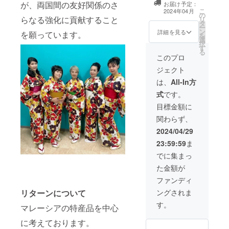
ます。
グ ２
アナッ
が、両国間の友好関係のさ
お届け予定：
します。 帰国後
商品開
０バッ
ツチョ
こ
2024年04月
の
も報告のメッ
封前に
グ×３箱
コ １
らなる強化に貢献すること
リ
タ
セージや写真.動
は必ず
ホ
５粒×2
ー
ン
画を送らせてい
詳細を見る
お届け
ワイト
箱 BOH
を願っています。
を
選
ただきます。 ・
のリ
コー
ティー
択
す
動画の収録時間
ターン
ヒーパ
紅茶
る
は約５分間 ・提
このプロ
に貼付
ウ
ティー
供方法はメール
された
ダー 2
バッ
ジェクト
にURLを記載し
ラベル
０ス
グ ２
ます 【2024年ド
は、
All-In方
や注意
ティッ
０バッ
リーマーズの
書きを
ク×１袋
グ×３箱
式
です。
ディナーショー
ご確認
マレー
ホ
にVIPとしてご招
目標金額に
くださ
シアへ
ワイト
待】 予定で
い。」
旅行し
コー
関わらず、
は２０２４年
て、
ヒーパ
末 詳細につい
2024/04/29
帰って
ウ
ては決定しだい
きた気
ダー 2
23:59:59
ま
連絡させていた
分にな
０ス
だきます。
でに集まっ
るお土
ティッ
産セッ
ク×１袋
た金額が
トで
マレー
ファンディ
す。
シアへ
「原材
旅行し
リターンについて
ングされま
料及び
て、
す。
添加物
帰って
マレーシアの特産品を中心
等の食
きた気
品表示
分にな
に考えております。