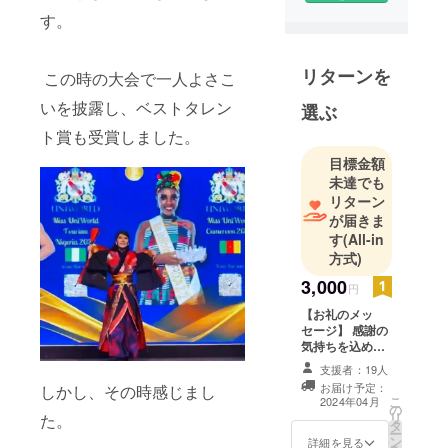
す。
ダンス＆
ボーカルグ
リターンを
この時の大会で一人よさこ
ループの
いを披露し、ベストタレン
ドリーマー
選ぶ
ズで活動し
ト賞も受賞しました。
ております✨
目標金額
未達でも
👑Mrs
リターン
Millennium
が届きま
す
(All-in
Universe
方式)
2022 ミセス
ミレニアム
3,000
円
ユニバース
【お礼のメッ
（マレーシ
セージ】 感謝の
気持ちを込め
アミセス世
て、お礼のメッ
支援者：19人
界大会優
セージをお送り
お届け予定：
しかし、その時感じまし
勝）
します。
こ
2024年04月
の
🌹2022/９
リ
た。
タ
ー
パリコレク
ン
詳細を見る