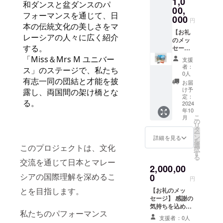
1,0
コー
セージ
和ダンスと盆ダンスのパ
ヒーパ
とマ
00,
フォーマンスを通じて、日
ウ
レーシ
000
円
ダー 2
ア旅程
本の伝統文化の美しさをマ
０ス
中の写
【お礼
レーシアの人々に広く紹介
ティッ
真をお
のメッ
する。
ク×１袋
送りし
セー
マレー
ます】
ジ】 感
「Miss＆Mrs M ユニバー
支援
シアへ
【マ
謝の気
者：
ス」のステージで、私たち
旅行し
レーシ
持ちを
0人
て、
ア土
込め
有志一同の団結と才能を披
お届
帰って
産 食
て、お
け予
露し、両国間の架け橋とな
きた気
品詰め
礼の
定：
る。
分にな
合わせ
メッ
2024
年10
るお土
セッ
セージ
こ
月
産セッ
ト】
をお送
の
リ
トで
例 マ
りしま
タ
ー
す。
カデミ
す。
ン
詳細を見る
を
「原材
アナッ
【マ
選
このプロジェクトは、文化
択
料及び
ツチョ
レーシ
す
る
添加物
コ １
ア土
交流を通じて日本とマレー
2,000,00
等の食
５粒×2
産 食
シアの国際理解を深めるこ
品表示
箱
品詰め
0
円
はお届
BOH
合わせ
とを目指します。
【お礼のメッ
け商品
ティー
セッ
セージ】 感謝の
のラベ
紅茶
ト】
気持ちを込め
ルに表
ティー
例 マ
私たちのパフォーマンス
て、お礼のメッ
記され
バッ
カデミ
支援者：0人
セージをお送り