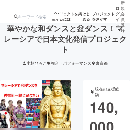
新
ロ
規
グ
会
プロジェクトを掲
はじ
プロジェクト
/
載するには
める
をさがす
イ
員
ン
登
華やかな和ダンスと盆ダンス！マ
録
レーシアで日本文化発信プロジェク
ト
人気のプロ
注目のリ
注目の新着プロ
募集終了が近いプ
もうすぐ公開
ジェクト
ターン
ジェクト
ロジェクト
されます
小林ひろこ
舞台・パフォーマンス
東京都
アート・写真
音楽
現在の支援総
テクノロジー・ガジェット
ゲーム・サ
額
140,
映像・映画
書籍・雑誌
000
ビジネス・起業
チャレンジ