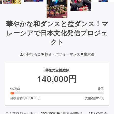
華やかな和ダンスと盆ダンス！マ
レーシアで日本文化発信プロジェ
クト
小林ひろこ
舞台・パフォーマンス
東京都
現在の支援総額
140,000
円
終了
4
%達成
目標金額
3,000,000
円
支援者数
27
人
このプロジェクトは、
2024/03/19
に募集を開始し、
27
人の支援