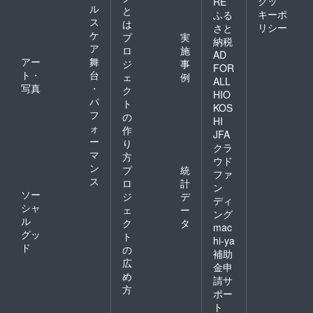
クッ
RE
ル
と
キーポ
ふる
ス
は
リシー
さと
ケ
プ
実
納税
ア
ロ
施
AD
アー
舞
ジ
事
FOR
ト・
台
ェ
例
ALL
写真
・
ク
HIO
パ
ト
KOS
フ
の
HI
ォ
作
JFA
ー
り
クラ
マ
方
ウド
ン
プ
統
ファ
ス
ロ
計
ン
ソー
ジ
デ
ディ
シャ
ェ
ー
ング
ル
ク
タ
mac
グッ
ト
hi-ya
ド
の
補助
広
金申
め
請サ
方
ポー
ト