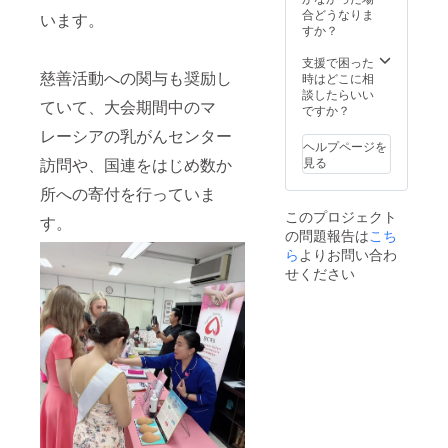
い。」
合どうなりま
【帰国
います。
すか？
後にお
礼の
支援で困った
メッ
慈善活動への関与も奨励し
時はどこに相
セージ
談したらいい
とマ
ていて、大会期間中のマ
ですか？
レーシ
ア旅程
レーシアの乳がんセンター
中の動
ヘルプページを
画】 ・
訪問や、国連をはじめ数か
見る
動画の
所への寄付を行っていま
収録時
間は約
このプロジェクト
す。
５分間
の問題報告は
こち
・提供
ら
よりお問い合わ
方法は
せください
メール
にURL
を記載
します