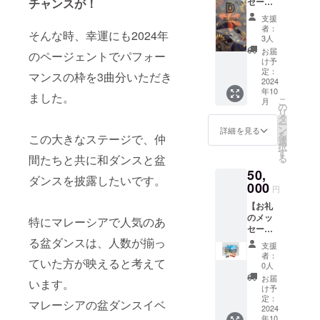
チャンスが！
セー
コ １
ジ】 感
５粒×１
支援
謝の気
箱】 マ
者：
そんな時、幸運にも2024年
持ちを
レーシ
3人
込め
アへ旅
お届
のページェントでパフォー
て、お
行し
け予
礼の
て、
定：
マンスの枠を3曲分いただき
メッ
2024
帰って
年10
セージ
きた気
ました。
こ
月
をお送
分にな
の
リ
りしま
るお土
タ
ー
す。
産で
ン
詳細を見る
を
この大きなステージで、仲
【マ
す。
選
択
レーシ
「原材
す
間たちと共に和ダンスと盆
る
ア特有
料及び
50,
のバ
添加物
ダンスを披露したいです。
ティッ
000
等の食
円
クプリ
品表示
【お礼
ント生
はお届
のメッ
地】
特にマレーシアで人気のあ
け商品
セー
ELINA(
のラベ
ジ】 感
る盆ダンスは、人数が揃っ
メー
ルに表
支援
謝の気
カー)
記され
者：
ていた方が映えると考えて
持ちを
綿１０
ます。
0人
込め
０％ 幅
商品開
お届
います。
て、お
１１４
封前に
け予
礼の
ｃｍ×長
定：
は必ず
マレーシアの盆ダンスイベ
メッ
2024
さ１９
お届け
年10