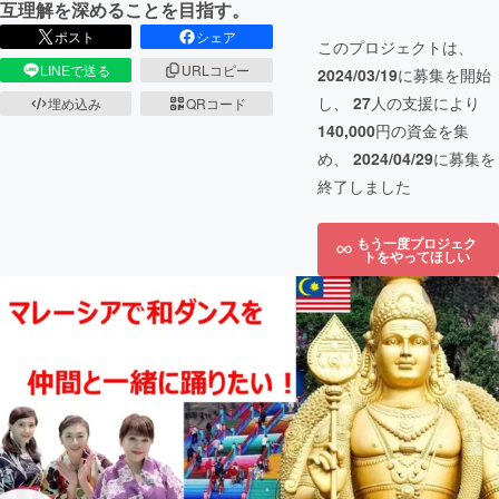
互理解を深めることを目指す。
ポスト
シェア
このプロジェクトは、
LINEで送る
URLコピー
2024/03/19
に募集を開始
し、
27
人の支援により
埋め込み
QRコード
140,000
円の資金を集
め、
2024/04/29
に募集を
終了しました
もう一度プロジェク
トをやってほしい