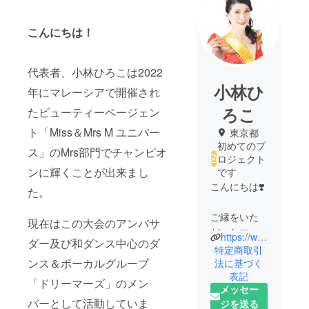
こんにちは！
代表者、小林ひろこは2022
小林ひ
年にマレーシアで開催され
ろこ
たビューティーページェン
ト「Miss＆Mrs M ユニバー
東京都
初めてのプ
ス」のMrs部門でチャンピオ
ロジェクト
ンに輝くことが出来まし
です
こんにちは❣️
た。
ご縁をいた
現在はこの大会のアンバサ
だいたマ
https://www.instagram.com/hiroko.kobayashi2.0?igsh=MTNmZGFyeXVrYWRjeA%3D%3D&utm_source=qr
ダー及び和ダンス中心のダ
レーシア
特定商取引
ンス＆ボーカルグループ
🇲🇾と日本
法に基づく
表記
🇯🇵の架け
「ドリーマーズ」のメン
メッセー
橋になりた
バーとして活動していま
ジを送る
いです🥰