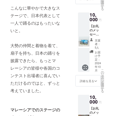
を
選
ション
択
す
こんなに華やかで大きなス
🌹東京ド
る
10,
リーマーズ
テージで、日本代表として
000
（2023/10
円
一人で踊るのはもったいな
カーネギー
【お礼
いと。
のメッ
公演「爛
セー
漫」参加）
ジ】 感
支援
謝の気
🌹ドローン
者：
大勢の仲間と着物を着て、
持ちを
5人
飛ばしてま
込め
扇子を持ち、日本の踊りを
お届
した🤣
て、お
け予
礼の
定：
披露できたら、もっとマ
メッ
2024
年10
レーシアの皆様や各国のコ
セージ
こ
月
をお送
の
リ
ンテスト出場者に喜んでい
りしま
タ
ー
す。
ン
詳細を見る
ただけるのではと、ずっと
を
【マ
選
択
レーシ
す
考えていました。
る
ア土産
10,
定番
マカデ
000
円
ミア
【お礼
ナッツ
マレーシアでのステージの
のメッ
チョ