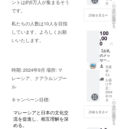
セージ
２ｃ
のリ
ントは約5万人が集まるそう
こ
月
をお送
ｍ ※
の
ターン
リ
りしま
です。
長さ１
タ
に貼付
ー
す。
９２ｃ
ン
された
詳細を見る
を
【マ
ｍです
選
ラベル
択
私たちの人数は10人を目指
レーシ
が筒型
す
や注意
る
ア土
に縫わ
書きを
しています。よろしくお願
100
産 食
れてい
ご確認
品詰め
,00
ます。
くださ
いいたします。
合わせ
必要に
0
い。」
円
セッ
応じて
ト】
【お礼
裁断し
例 マ
のメッ
てお使
カデミ
セー
いくだ
アナッ
ジ】 感
さい。
支援
時期: 2024年9月 場所: マ
ツチョ
謝の気
テーブ
者：
コ １
持ちを
ルクロ
0人
レーシア、クアラルンプー
５粒×2
込め
ス、
お届
箱 BOH
て、お
シャツ
け予
ル
ティー
礼の
などを
定：
紅茶
メッ
2024
作れる
年10
ティー
セージ
厚さで
キャンペーン目標:
こ
月
バッ
をお送
す。 柄
の
リ
グ ２
りしま
はお任
タ
ー
０バッ
す。
せ下さ
ン
マレーシアと日本の文化交
詳細を見る
を
グ×３箱
【帰国
い。
選
流を促進し、相互理解を深
択
ホ
後のお
す
る
ワイト
礼メッ
める。