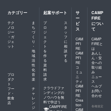
カテゴリー
起案サポート
サ
CAMP
ー
FIRE
テク
ま
プ
ス
ビ
につい
ノロ
ち
ロ
タ
ス
て
ジー
づ
ジ
ッ
・ガ
く
ェ
フ
CAM
CAMP
ジェ
り
ク
に
PFI
FIREと
ット
・
ト
相
RE
は
地
を
談
CAM
あんし
域
作
す
PFI
ん・安
活
る
る
RE
全への
性
資
コ
取り組
化
料
ミュ
み
プロ
音
請
ニ
ニュー
ダク
楽
求
ティ
ス
ト
CAM
ヘルプ
クラウドファ
フー
チ
PFI
お問い
ンディングの
ド・
ャ
RE
合わせ
ノウハウを無
飲食
レ
Crea
料で学ぼう
店
ン
tion
各種規定
CAMPFIRE
ジ
CAM