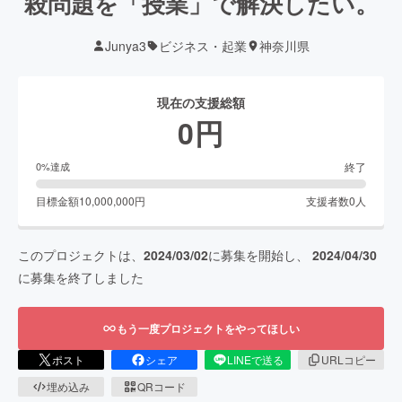
殺問題を「授業」で解決したい。
Junya3
ビジネス・起業
神奈川県
現在の支援総額
0
円
終了
0
%達成
目標金額
10,000,000
円
支援者数
0
人
このプロジェクトは、
2024/03/02
に募集を開始し、
2024/04/30
に募集を終了しました
もう一度プロジェクトをやってほしい
ポスト
シェア
LINEで送る
URLコピー
埋め込み
QRコード