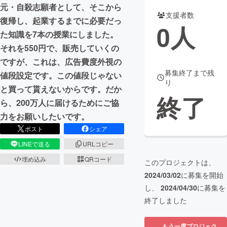
元・自殺志願者として、そこから
支援者数
まちづくり・地域活性化
復帰し、起業するまでに必要だっ
0
人
た知識を7本の授業にしました。
それを550円で、販売していくの
CAMPFIRE for Social Good
CAMPFIRE Creation
ですが、これは、広告費度外視の
CAMPFIREふるさと納税
machi-ya
コミュニティ
募集終了まで残
値段設定です。この値段じゃない
り
と買って貰えないからです。だか
終了
ら、200万人に届けるためにご協
力をお願いしたいです。
ポスト
シェア
LINEで送る
URLコピー
埋め込み
QRコード
このプロジェクトは、
2024/03/02
に募集を開始
し、
2024/04/30
に募集を
終了しました
もう一度プロジェク