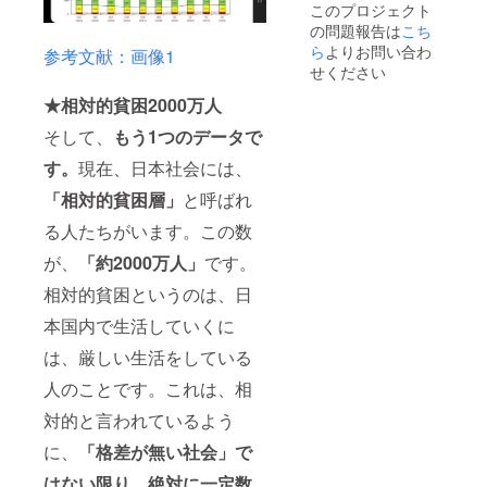
願い致
このプロジェクト
して名
イズは
a31a4d
※授業動
しま
の問題報告は
こち
前を記
当サム
1 【記
画は、
す。
載希望
ネイル
載例】
ら
よりお問い合わ
デジタ
【備
参考文献：画像1
の方
程度
・掲載
ル物で
考】 授
せください
は、企
【意
期間：
すの
業動画
業名を
味】 調
原則
★相対的貧困2000万人
で、拡
と感謝
ご記入
達額に
noteの
散や共
動画は
そして、
もう1つのデータで
願いま
よっ
サービ
有が容
頂いた
す。
て、ど
スがあ
易です
メール
す。
現在、日本社会には、
メッ
の媒体
る限り
が、そ
アドレ
セージ
で、ど
掲載 ・
ちらは
スに
「相対的貧困層」
と呼ばれ
なども
の形式
掲載方
著作権
URLを
あれ
で広告
法：
侵害に
添付し
る人たちがいます。この数
ば、同
をする
「文字
当たる
てお送
時にお
かは未
のみ」
ため、
が、
「約2000万人」
です。
り致し
伝えい
定です
また
ご遠慮
ます。
相対的貧困というのは、日
たしま
が、当
は、
くださ
【コメ
す。
クラウ
「ロゴ
い。宜
ント】
本国内で生活していくに
【確認
ドファ
掲
しくお
1人を見
事項】
ンディ
載」、
願い致
捨てな
は、厳しい生活をしている
※授業動
ング記
掲載サ
しま
い決心
画は、
事、ま
イズは
す。
をして
人のことです。これは、相
デジタ
たは
当サム
【備
頂きあ
ル物で
note記
ネイル
考】 授
対的と言われているよう
りがと
すの
事に必
程度
業動画
うござ
で、拡
ず経由
【意
に、
「格差が無い社会」で
と感謝
いま
散や共
するよ
味】 調
動画は
す。
はない限り、絶対に一定数
有が容
うにし
達額に
頂いた