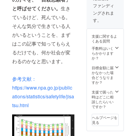
なども
てみて
note記
サーと
ない方
あれ
ファンディ
と呼ばせてください。
生き
どう
事
して、
は、備
ば、同
ングされま
だった
https://
名前や
考欄に
時にお
ているけど、死んでいる。
か？伺
note.co
社名、
その旨
伝えい
す。
い、そ
m/rebel
ロゴの
をお伝
たしま
そんな気分で生きている人
ちらを
lion23/n
記載 ・
えくだ
す。
購入し
/n24dd9
note記
さい。
がいるということを、まず
【確認
支援に関するよ
て頂い
a31a4d
事上、
企業と
事項】
くある質問
た方
1 【記
またこ
はこの記事で知ってもらえ
して名
※授業動
に、
載例】
ちらの
前を記
手数料はいく
画は、
るだけでも、何か社会が変
メッ
・掲載
クラウ
載希望
らかかります
デジタ
セージ
期間：
ドファ
の方
か？
ル物で
わるのかなと思います。
動画と
原則
ンディ
は、企
すの
してお
noteの
ング記
業名を
目標金額に届
で、拡
送りい
サービ
事上
ご記入
かなかった場
散や共
たしま
スがあ
に、1つ
願いま
合どうなりま
有が容
参考文献：
す。 ※
る限り
の企業
す。
すか？
易です
名前を
掲載 ・
関連リ
https://www.npa.go.jp/public
メッ
が、そ
伝えて
掲載方
ンクの
セージ
支援で困った
ちらは
ations/statistics/safetylife/jisa
欲しく
法：
掲載 ⇨掲
なども
時はどこに相
著作権
ない方
「文字
載先
あれ
談したらいい
侵害に
tsu.html
は、備
のみ」
note記
ば、同
ですか？
当たる
考欄に
また
事
時にお
ため、
その旨
は、
https://
伝えい
ご遠慮
ヘルプページを
をお伝
「ロゴ
note.co
たしま
くださ
見る
えくだ
掲
m/rebel
す。
い。宜
さい。
載」、
lion23/n
【確認
しくお
企業と
掲載サ
/n24dd9
事項】