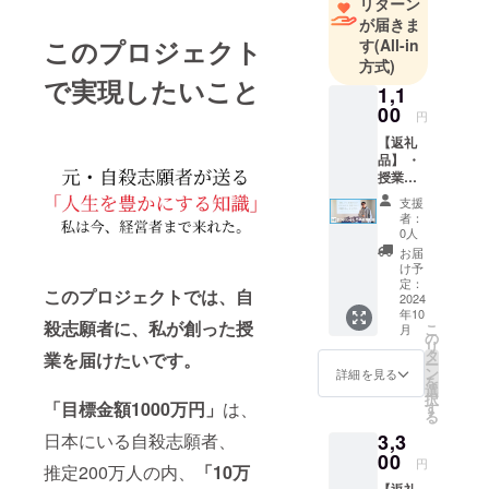
リターン
真剣に世の
が届きま
中と日本と
このプロジェクト
す
(All-in
ぶつかって
方式)
いきたい。
で実現したいこと
1,1
その心の準
00
円
備はやっと
【返礼
できまし
品】 ・
た。
授業動
画：
なのであと
支援
YouTub
者：
は、ぶつ
e動画7
0人
かって挫け
本合計
お届
約5時間
け予
てぶつかっ
分（内2
定：
このプロジェクトでは、自
てを繰り返
本は無
2024
年10
料公開
していきま
殺志願者に、私が創った授
こ
月
動画）
の
す。
リ
・まつ
タ
業を届けたいです。
ー
だじゅ
ン
詳細を見る
を
んやか
選
択
らの感
「目標金額1000万円」
は、
す
る
謝動
日本にいる自殺志願者、
3,3
画：3分
以内
00
円
推定200万人の内、
「10万
【意