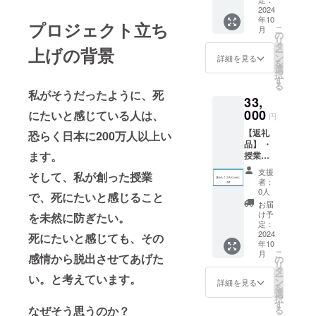
味】 こ
くださ
本は無
2024
の活動
い。宜
年10
料公開
を応援
プロジェクト立ち
しくお
こ
月
動画）
し、誰
の
願い致
リ
・まつ
か1人に
タ
しま
上げの背景
ー
だじゅ
無料で
ン
す。
詳細を見る
を
んやか
届けて
選
【備
択
らの感
欲し
す
考】 授
る
謝動
い！と
業動画
私がそうだったように、死
33,
画：3分
思って
と感謝
以内 ・
000
頂けた
にたいと感じている人は、
動画は
円
無料で
方に向
頂いた
【返礼
恐らく日本に200万人以上い
配布し
けたプ
メール
品】 ・
た誰か
ランで
アドレ
ます。
授業動
からの
す。 授
スに
画：
メッ
業動画
URLを
支援
そして、私が創った授業
YouTub
セージ
を必要
添付し
者：
e動画7
動画：2
として
0人
てお送
で、死にたいと感じること
本合計
分程度
いる人
り致し
お届
約5時間
【意
を募
け予
を未然に防ぎたい。
ます。
分（内2
味】 こ
定：
り、こ
【コメ
本は無
2024
の活動
死にたいと感じても、その
ちらで
ント】
年10
料公開
を応援
発見し
一緒に
こ
月
感情から脱出させてあげた
動画）
し、誰
の
た自殺
夢を実
リ
・まつ
か5人に
タ
志願者
現しま
ー
い。
と考えています。
だじゅ
無料で
ン
の方
詳細を見る
しょ
を
んやか
届けて
選
に、無
う！！
択
らの感
欲し
す
料で配
なぜそう思うのか？
る
謝動
い！と