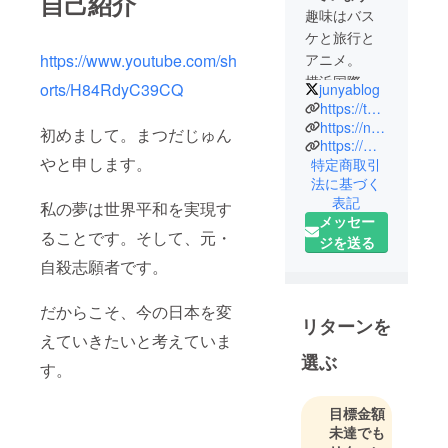
自己紹介
趣味はバス
ケと旅行と
アニメ。
https://www.youtube.com/sh
横浜国際高
orts/H84RdyC39CQ
junyablog
校を卒業し
https://twitter.com/junyablog
て、マレー
https://note.com/rebellion23
初めまして。まつだじゅん
https://matutuyaya10.wixsite.com/junya
シアのサン
やと申します。
特定商取引
ウェイ大学
法に基づく
に進学
表記
私の夢は世界平和を実現す
その後帰国
メッセー
して、プロ
ることです。そして、元・
ジを送る
グラマーを
自殺志願者です。
経験。
現在、獨協
だからこそ、今の日本を変
大学で教育
リターンを
えていきたいと考えていま
を中心に勉
選ぶ
強中。
す。
目標金額
未達でも