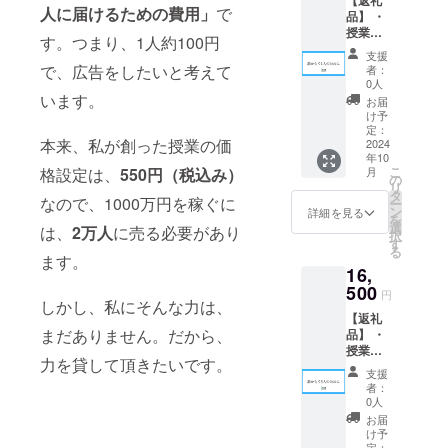
【返礼
味】 こ
人に届けるための費用」
で
品】 ・
の活動
授業動
を応援
す。つまり、1人約100円
画：
したい
支援
YouTub
と思っ
で、広告をしたいと考えて
者：
e動画7
て頂け
0人
本合計
います。
た方に
お届
約5時間
向けた
け予
分（内2
プラン
定：
本来、私が創った授業の価
本は無
2024
です。
年10
料公開
【確認
こ
格設定は、
550円（税込み）
月
動画）
事項】
の
リ
・まつ
※授業動
タ
なので、1000万円を稼ぐに
ー
だじゅ
画は、
ン
詳細を見る
を
んやか
デジタ
選
は、
2万人
に売る必要があり
択
らの感
ル物で
す
る
謝動
すの
ます。
16,
画：3分
で、拡
以内 ・
500
散や共
円
しかし、私にそんな力は、
無料で
有が容
【返礼
配布し
易です
まだありません。だから、
品】 ・
た誰か
が、そ
授業動
からの
ちらは
力を貸して頂きたいです。
画：
メッ
著作権
支援
YouTub
セージ
侵害に
者：
e動画7
動画：2
当たる
0人
本合計
分程度
ため、
お届
約5時間
【意
ご遠慮
け予
分（内2
定：