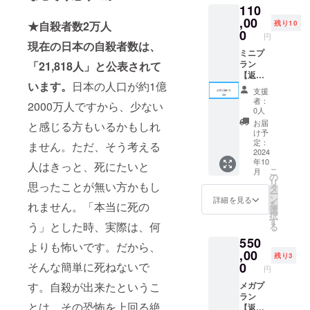
布しま
110
画：3分
思って
す。そ
以内 ・
,00
頂けた
の際
★自殺者数2万人
残り10
無料で
方に向
0
に、
円
配布し
けたプ
現在の日本の自殺者数は、
買って
た誰か
ミニプ
ランで
頂いた
からの
ラン
「21,818人」と公表されて
す。 授
方の名
メッ
【返礼
業動画
前を伝
います。
日本の人口が約1億
セージ
品】 ・
を必要
えさせ
支援
動画：2
授業動
として
て頂い
者：
2000万人ですから、少ない
分程度
画：
いる人
て、な
0人
【意
YouTub
を募
ぜ動画
お届
と感じる方もいるかもしれ
味】 こ
e動画7
り、こ
が必要
け予
の活動
本合計
ちらで
定：
だと
ません。ただ、そう考える
を応援
約5時間
2024
発見し
思った
年10
し、誰
分（内2
人はきっと、死にたいと
た自殺
か？動
こ
月
か10人
本は無
志願者
の
画を見
リ
思ったことが無い方かもし
に無料
料公開
の方
タ
てみて
ー
で届け
動画）
に、無
ン
どう
詳細を見る
を
れません。「本当に死の
て欲し
・まつ
料で配
選
だった
択
い！と
だじゅ
布しま
す
か？伺
う」とした時、実際は、何
る
思って
んやか
す。そ
い、そ
550
頂けた
らの感
の際
ちらを
よりも怖いです。だから、
方に向
謝動
,00
に、
購入し
残り3
けたプ
画：3分
買って
そんな簡単に死ねないで
0
て頂い
円
ランで
以内 ・
頂いた
た方
す。自殺が出来たというこ
す。 授
note記
メガプ
方の名
に、
業動画
事上、
ラン
前を伝
メッ
とは、その恐怖を上回る絶
を必要
またこ
【返礼
えさせ