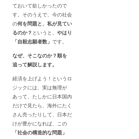
う。
oより：
ておいて欲しかったので
ロゴの
す。そのうえで、今の社会
件につ
いて」
の
何を問題と、私が見てい
とメー
ルをお
るのか？
というと、
やはり
送り
し、
「自殺志願者数」
です。
データ
を頂き
に参り
なぜ、そこなのか？順を
ます。
【コメ
追って解説します。
ント】
ご支援
経済を上げよう！というロ
頂いて
ありが
ジックには、実は無理が
とうご
ざいま
あって、たしかに日本国内
す。で
きるだ
だけで見たら、海外にたく
け恩返
しでき
さん売ったりして、日本だ
るよう
けが豊かになれば、この
に、社
会的に
「社会の構造的な問題」
認知度
を獲得