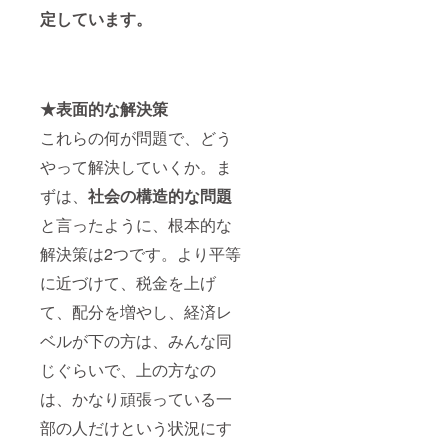
プロ
レビで
定しています。
ジェク
の広
ト報告
告、イ
でご連
ンフル
絡致し
エン
ます。
サーを
★表面的な解決策
【確認
起用し
事項】
た広
これらの何が問題で、どう
※授業動
告、書
画は、
店など
やって解決していくか。ま
デジタ
を検討
ル物で
してい
ずは、
社会の構造的な問題
すの
ます。
で、拡
進捗
と言ったように、根本的な
散や共
は、
解決策は2つです。より平等
有が容
追っ
易です
て、ク
に近づけて、税金を上げ
が、そ
ラウド
ちらは
ファン
て、配分を増やし、経済レ
著作権
ディン
侵害に
グ上の
ベルが下の方は、みんな同
当たる
プロ
ため、
ジェク
じぐらいで、上の方なの
ご遠慮
ト報告
は、かなり頑張っている一
くださ
でご連
い。宜
絡致し
部の人だけという状況にす
しくお
ます。
願い致
【確認