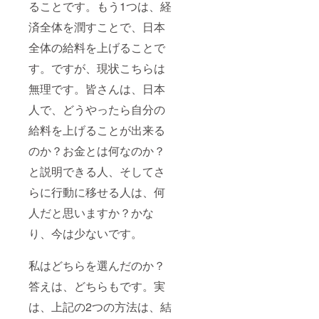
ることです。もう1つは、経
しま
事項】
す。
※授業動
済全体を潤すことで、日本
【備
画は、
考】 授
デジタ
全体の給料を上げることで
業動画
ル物で
と感謝
すの
す。ですが、現状こちらは
動画は
で、拡
無理です。皆さんは、日本
頂いた
散や共
メール
有が容
人で、どうやったら自分の
アドレ
易です
スに
が、そ
給料を上げることが出来る
URLを
ちらは
添付し
著作権
のか？お金とは何なのか？
てお送
侵害に
り致し
当たる
と説明できる人、そしてさ
ます。
ため、
らに行動に移せる人は、何
名前の
ご遠慮
場合
くださ
人だと思いますか？かな
は、備
い。宜
考欄へ
しくお
り、今は少ないです。
記載を
願い致
お願い
しま
致しま
す。
私はどちらを選んだのか？
す。 ロ
【備
ゴの場
考】 授
答えは、どちらもです。実
合は、
業動画
は、上記の2つの方法は、結
「ロ
と感謝
ゴ」と
動画は