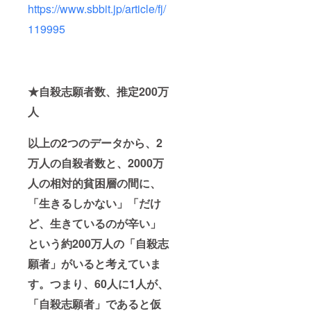
https://www.sbbit.jp/article/fj/
【コメ
聴しや
になる
ント】
すい
様に掲
119995
10人を
YouTub
載させ
見捨て
eチャン
ていた
ない決
ネルで
だきま
心をし
の広
す。）
て頂き
告、テ
確定で
ありが
レビで
使用す
★自殺志願者数、推定200万
とうご
の広
るメ
ざいま
告、イ
ディア
人
す。
ンフル
は
エン
X（Twit
以上の2つのデータから、2
サーを
ter）で
起用し
す。 ま
万人の自殺者数と、2000万
た広
た、そ
告、書
の他
人の相対的貧困層の間に、
店など
は、自
を検討
殺願望
「生きるしかない」「だけ
してい
を抱い
ます。
ている
ど、生きているのが辛い」
進捗
時に視
という約200万人の「自殺志
は、
聴しや
追っ
すい
願者」がいると考えていま
て、ク
YouTub
ラウド
eチャン
す。つまり、60人に1人が、
ファン
ネルで
ディン
の広
「自殺志願者」であると仮
グ上の
告、テ