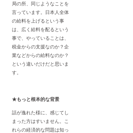
局の所、同じようなことを
回答く
頂いた
ださ
メール
言っています。日本人全体
い。 後
アドレ
日、
スに
の給料を上げるという事
「合同
URLを
会社
添付し
は、広く給料を配るという
Vaccan
てお送
oより：
り致し
事で、やっていることは、
ロゴの
ます。
税金からの支援なのか？企
件につ
名前の
いて」
場合
業などからの給料なのか？
とメー
は、備
ルをお
考欄へ
という違いだけだと思いま
送り
記載を
し、
お願い
す。
データ
致しま
を頂き
す。 ロ
に参り
ゴの場
ます。
合は、
【コメ
「ロ
★もっと根本的な背景
ント】
ゴ」と
社会を
回答く
一緒に
ださ
話が逸れた様に、感じてし
変える
い。 後
者とし
日、
まった方はすいません。こ
て、共
「合同
に歩み
会社
れらの経済的な問題は知っ
ましょ
Vaccan