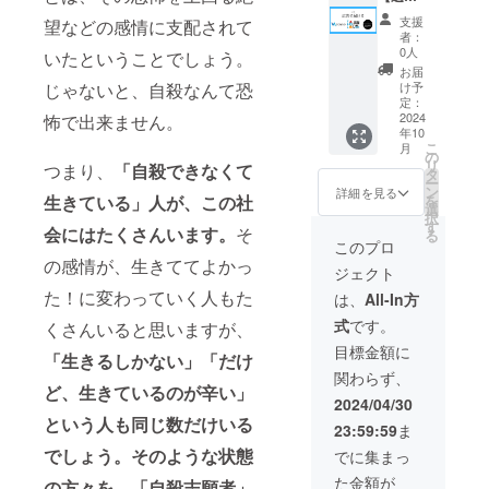
セージ
として
ちらの
品】 ・
て頂い
動画と
支援
望などの感情に支配されて
いる人
クラウ
授業動
て、な
してお
者：
を募
ドファ
画：
ぜ動画
送りい
0人
いたということでしょう。
り、こ
ンディ
YouTub
が必要
たしま
お届
ちらで
ング記
e動画7
だと
じゃないと、自殺なんて恐
す。 ※
け予
発見し
事上に
本合計
思った
定：
名前を
た自殺
スポン
約5時間
2024
怖で出来ません。
か？動
伝えて
年10
志願者
サーと
分（内2
画を見
欲しく
こ
月
の方
して、
本は無
てみて
の
ない方
リ
つまり、
「自殺できなくて
に、無
名前や
料公開
どう
タ
は、備
ー
料で配
社名、
動画）
だった
ン
考欄に
詳細を見る
生きている」人が、この社
を
布しま
ロゴの
・まつ
か？伺
選
その旨
択
す。そ
記載 ・
だじゅ
い、そ
す
をお伝
会にはたくさんいます。
そ
る
の際
note記
んやか
ちらを
えくだ
このプロ
に、
事上、
らの感
購入し
さい。
の感情が、生きててよかっ
ジェクト
買って
またこ
謝動
て頂い
企業と
頂いた
ちらの
画：3分
た！に変わっていく人もた
た方
して名
は、
All-In方
方の名
クラウ
以内 ・
に、
前を記
式
です。
くさんいると思いますが、
前を伝
ドファ
note記
メッ
載希望
えさせ
ンディ
事上、
セージ
の方
目標金額に
「生きるしかない」「だけ
て頂い
ング記
またこ
動画と
は、企
関わらず、
て、な
事上
ちらの
してお
業名を
ど、生きているのが辛い」
ぜ動画
に、1つ
クラウ
送りい
ご記入
2024/04/30
が必要
の企業
ドファ
たしま
願いま
という人も同じ数だけいる
23:59:59
ま
だと
関連リ
ンディ
す。 ※
す。
思った
ンクの
ング記
名前を
でしょう。そのような状態
メッ
でに集まっ
か？動
掲載 ⇨掲
事上に
伝えて
セージ
た金額が
の方々を、「自殺志願者」
画を見
載先
スポン
欲しく