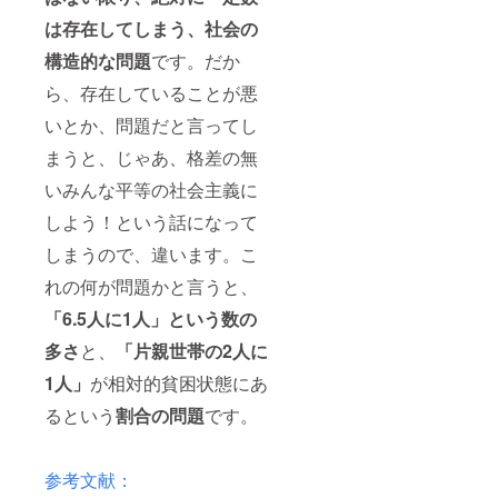
易です
ます。
よっ
メール
は存在してしまう、社会の
が、そ
（掲載
て、ど
アドレ
ちらは
順番
の媒体
スに
構造的な問題
です。だか
著作権
は、資
で、ど
URLを
侵害に
本金が
の形式
添付し
ら、存在していることが悪
当たる
小さい
で広告
てお送
ため、
順に前
をする
いとか、問題だと言ってし
り致し
ご遠慮
になる
かは未
ます。
まうと、じゃあ、格差の無
くださ
様に掲
定です
【コメ
い。宜
載させ
が、当
ント】
いみんな平等の社会主義に
しくお
ていた
クラウ
5人を見
願い致
だきま
ドファ
捨てな
しよう！という話になって
しま
す。）
ンディ
い決心
す。
確定で
ング記
をして
しまうので、違います。こ
【備
使用す
事、ま
頂きあ
考】 授
るメ
たは
りがと
れの何が問題かと言うと、
業動画
ディア
note記
うござ
「6.5人に1人」という数の
と感謝
は
事に必
いま
動画は
X（Twit
ず経由
す。
多さ
と、
「片親世帯の2人に
頂いた
ter）で
するよ
メール
す。 ま
うにし
1人」
が相対的貧困状態にあ
アドレ
た、そ
ます。
スに
の他
（掲載
るという
割合の問題
です。
URLを
は、自
順番
添付し
殺願望
は、資
てお送
を抱い
本金が
り致し
ている
小さい
参考文献：
ます。
時に視
順に前