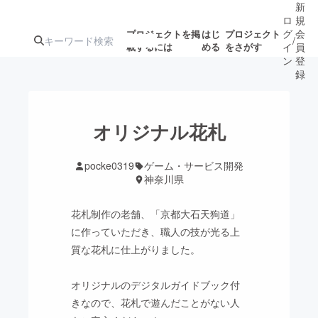
新
ロ
規
グ
会
プロジェクトを掲
はじ
プロジェクト
/
載するには
める
をさがす
イ
員
ン
登
録
人気のプロ
注目のリ
注目の新着プロ
募集終了が近いプ
もうすぐ公開
オリジナル花札
ジェクト
ターン
ジェクト
ロジェクト
されます
pocke0319
ゲーム・サービス開発
神奈川県
アート・写真
音楽
花札制作の老舗、「京都大石天狗道」
テクノロジー・ガジェット
ゲーム・サ
に作っていただき、職人の技が光る上
質な花札に仕上がりました。
映像・映画
書籍・雑誌
オリジナルのデジタルガイドブック付
きなので、花札で遊んだことがない人
ビジネス・起業
チャレンジ