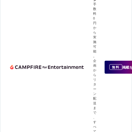
手
数
料
0
円
か
ら
実
施
可
能
。
企
画
掲載
無料
か
ら
リ
タ
ー
ン
配
送
ま
で
、
す
べ
て