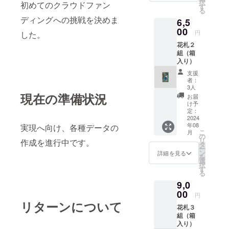
択
初めてのクラウドファン
す
る
ディングへの挑戦を決めま
6,5
00
円
した。
花札２
組（箱
入り）
支援
者：
3人
現在の準備状況
お届
け予
定：
2024
年08
実現へ向け、各種データの
こ
月
の
リ
作成を進行中です。
タ
ー
ン
詳細を見る
を
選
択
す
る
9,0
00
円
リターンについて
花札３
組（箱
入り）