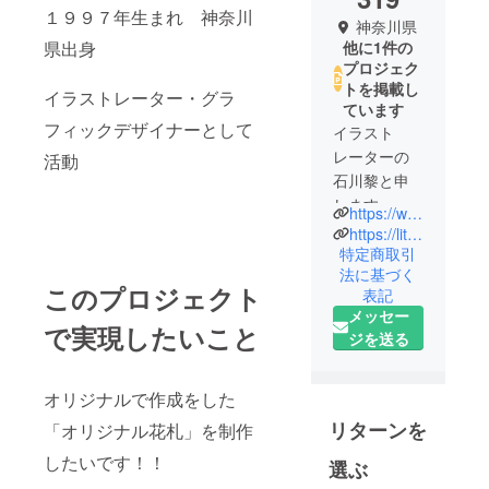
１９９７年生まれ 神奈川
神奈川県
県出身
他に1件の
プロジェク
トを掲載し
イラストレーター・グラ
ています
フィックデザイナーとして
イラスト
レーターの
活動
石川黎と申
します
https://www.instagram.com/rei002rei/
神奈川県で
https://lit.link/rei001rei?fbclid=PAAaa9zNSzMf4Zj1-3T17ooX8-_f7bZN4XC-gNsCj00k47-gV_o6CQfJZDS24_aem_AUtkqUpEatsL1bsloY7A6wi2ftBlHRilvj0mkUUfN8QWdfTGse6Y51WhnYFKFU5gb4I
活動中
特定商取引
法に基づく
このプロジェクト
表記
graphicdesig
メッセー
ner・
で実現したいこと
ジを送る
illustrator
Rei ishikawa
/ Japan
オリジナルで作成をした
born in 1997
リターンを
「オリジナル花札」を制作
from
したいです！！
選ぶ
Kanagawa