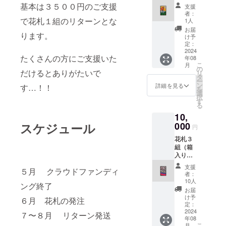
基本は３５００円のご支援
支援
者：
で花札１組のリターンとな
1人
お届
ります。
け予
定：
2024
たくさんの方にご支援いた
年08
こ
月
の
だけるとありがたいで
リ
タ
ー
ン
詳細を見る
す…！！
を
選
択
す
る
10,
スケジュール
000
円
花札３
組（箱
入り）
＋オリ
支援
５月 クラウドファンディ
ジナル
者：
ポスト
10人
ング終了
カード
お届
１０種
け予
６月 花札の発注
１０枚
定：
セット
2024
７〜８月 リターン発送
年08
こ
月