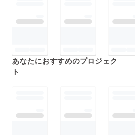
ともう一度遊ぶことが
夢でしたが、自分がデ
ザインした花札が自分
の元から旅立ち、みな
さまの手に渡り、そこ
から小さな思い出を
作っていただけるこ
あなたにおすすめのプロジェク
と、それが一番の夢な
のだと実感していま
ト
す。この度は、本当に
ご支援ありがとうござ
いました。秋の夜長を
花札で是非お楽しみく
ださい。