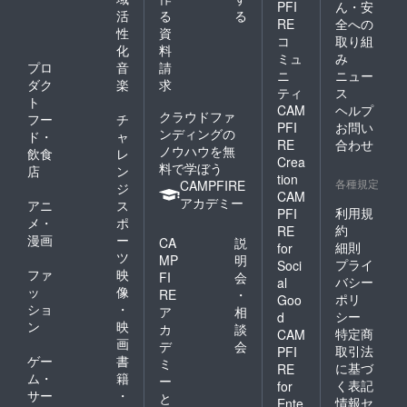
PFI
ん・安
活
る
る
RE
全への
性
資
コ
取り組
化
料
ミュ
み
プロ
音
請
ニ
ニュー
ダク
楽
求
ティ
ス
ト
CAM
ヘルプ
クラウドファ
フー
チ
PFI
お問い
ンディングの
ド・
ャ
RE
合わせ
ノウハウを無
飲食
レ
Crea
料で学ぼう
店
ン
tion
各種規定
CAMPFIRE
ジ
CAM
アカデミー
アニ
ス
利用規
PFI
メ・
ポ
約
RE
漫画
ー
CA
説
細則
for
ツ
MP
明
プライ
Soci
ファ
映
FI
会
バシー
al
ッ
像
RE
・
ポリ
Goo
ショ
・
ア
相
シー
d
ン
映
カ
談
特定商
CAM
画
デ
会
取引法
PFI
ゲー
書
ミ
に基づ
RE
ム・
籍
ー
く表記
for
サー
・
と
情報セ
Ente