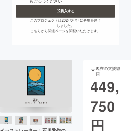
もご安心ください！
まちづくり・地域活性化
購入する
このプロジェクトは2024/04/14に募集を終了
しました。
CAMPFIRE for Social Good
CAMPFIRE Creation
こちらから関連ページを閲覧いただけます。
CAMPFIREふるさと納税
machi-ya
コミュニティ
現在の支援総
額
449,
750
円
イラストレーター：石川黎作の