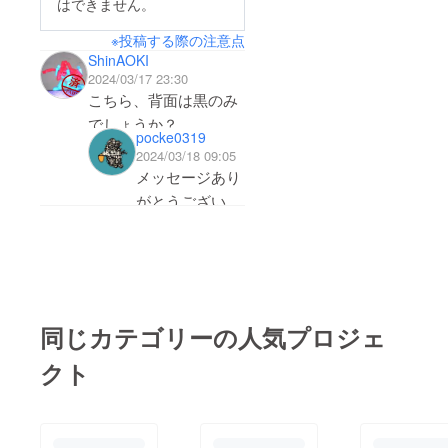
はできません。
喜びや、「どうか、無
※投稿する際の注意点
事にみなさまの元へ」
ShinAOKI
という不安や「手に
2024/03/17 23:30
取って楽しんでいただ
こちら、背面は黒のみ
きたい」という期待。
でしょうか？
pocke0319
発送後の気持ちは様々
もし黒札・赤札の2種
2024/03/18 09:05
入り混じっていまし
を作られるようでした
メッセージあり
た。数日が過ぎ、みな
ら、2組セットでリ
がとうございま
ターンを選択したいの
さまからの写真やメッ
す！
ですが…
セージを次々にいただ
申し訳ありませ
きました。家族で花札
ん。こちらは黒
を楽しむ動画もいただ
札のみの制作を
きました。ただただ嬉
検討しておりま
同じカテゴリーの人気プロジェ
す🙇‍♂️
しく、それはそれは嬉
クト
ご検討のほど、
しく、幸せな気持ちで
よろしくお願い
いっぱいになりまし
いたします。
た。自分のデザインし
た花札を作って祖父母