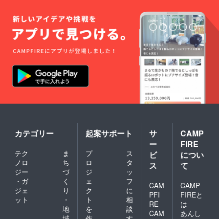
カテゴリー
起案サポート
サ
CAMP
ー
FIRE
テク
ま
プ
ス
ビ
につい
ノロ
ち
ロ
タ
ス
て
ジー
づ
ジ
ッ
・ガ
く
ェ
フ
CAM
CAMP
ジェ
り
ク
に
PFI
FIREと
ット
・
ト
相
RE
は
地
を
談
CAM
あんし
域
作
す