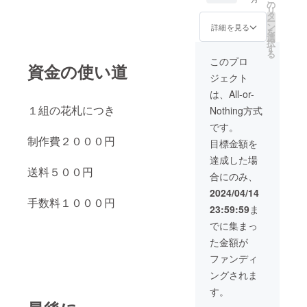
の
リ
タ
ー
ン
詳細を見る
を
選
択
す
る
このプロ
資金の使い道
ジェクト
は、All-or-
１組の花札につき
Nothing方式
です。
制作費２０００円
目標金額を
達成した場
送料５００円
合にのみ、
2024/04/14
手数料１０００円
23:59:59
ま
でに集まっ
た金額が
ファンディ
ングされま
す。