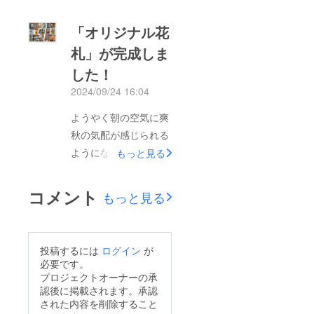
「オリジナル花
札」が完成しま
した！
2024/09/24 16:04
ようやく朝の空気に爽
秋の気配が感じられる
ようになりましたみな
もっと見る
さま、いかがお過ごし
でしょうか。イラスト
コメント
もっと見る
レーターの石川 黎で
す。ご支援していただ
いた花札が完成し、全
投稿するには
ログイン
が
ての方へ発送させてい
必要です。
ただきました。「つい
プロジェクトオーナーの承
認後に掲載されます。承認
にみなさまの元へお届
された内容を削除すること
けできるのだ」という