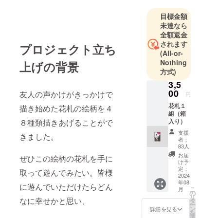
目標金額
未達なら
全額返金
されます
プロジェクト立ち
(All-or-
Nothing
上げの背景
方式)
3,5
00
友人の声かけがきっかけで
円
花札１
描き始めた花札の絵柄を４
組（箱
８種類描きあげることがで
入り）
支援
きました。
者：
83人
お届
ぜひこの絵柄の花札を手に
け予
定：
取って遊んでみたい。皆様
2024
年08
に遊んでいただけたらどん
こ
月
の
リ
なに幸せかと思い、
タ
ー
ン
詳細を見る
を
選