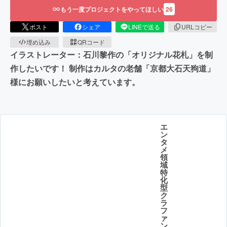
もう一度プロジェクトをやってほしい
26
ポスト
シェア
LINEで送る
URLコピー
埋め込み
QRコード
イラストレーター：石川黎作の「オリジナル花札」を制
作したいです！ 制作はカルタの老舗「京都大石天狗道」
様にお願いしたいと考えています。
エ
ン
タ
メ
領
域
特
化
型
ク
ラ
フ
ァ
ン