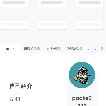
活動報告
支援者
仲間募集
コメント
ホーム
1
96
1
2
自己紹介
pocke0
石川黎
319