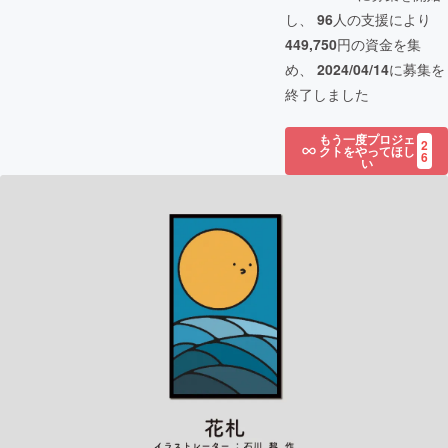
し、
96
人の支援により
449,750
円の資金を集
め、
2024/04/14
に募集を
終了しました
もう一度プロジェ
2
クトをやってほし
6
い