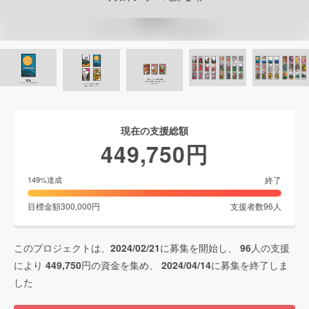
現在の支援総額
449,750
円
終了
149
%達成
目標金額
300,000
円
支援者数
96
人
このプロジェクトは、
2024/02/21
に募集を開始し、
96
人の支援
により
449,750
円の資金を集め、
2024/04/14
に募集を終了しま
した