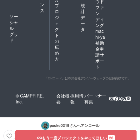
ウド
ン
プ
統
ファ
ス
ロ
計
ン
ソー
ジ
デ
ディ
シャ
ェ
ー
ング
ル
ク
タ
mac
グッ
ト
hi-ya
ド
の
補助
広
金申
め
請サ
方
ポー
ト
「QRコード」は株式会社デンソーウェーブの登録商標です。
© CAMPFIRE,
会社概
採用情
パートナー
Inc.
要
報
募集
pocke0319
さんへアンコール
もう一度プロジェクトをやってほしい
26