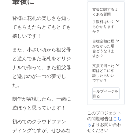
最後に
支援に関するよ
くある質問
皆様に花札の楽しさを知っ
手数料はいく
てもらえたらとてもとても
らかかります
か？
嬉しいです！
目標金額に届
かなかった場
また、小さい頃から祖父母
合どうなりま
すか？
と遊んできた花札をオリジ
支援で困った
ナルで作って、また祖父母
時はどこに相
と遊ぶのが一つの夢でし
談したらいい
ですか？
た。
ヘルプページを
見る
制作が実現したら、一緒に
遊ぼうと思っています！
このプロジェクト
の問題報告は
こち
初めてのクラウドファン
ら
よりお問い合わ
ディングですが、ぜひみな
せください