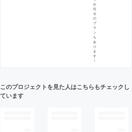
お
任
せ
の
プ
ラ
ン
も
あ
り
ま
す
！
このプロジェクトを見た人はこちらもチェックし
ています