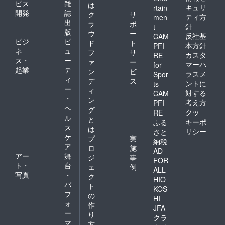
ビス
雑
は
キュリ
rtain
開発
誌
ク
サ
ティ方
men
出
ラ
ポ
針
t
版
ウ
ー
反社基
CAM
ビジ
ビ
ド
ト
本方針
PFI
ネ
ュ
フ
サ
カスタ
RE
ス・
ー
ァ
ー
マーハ
for
起業
テ
ン
ビ
ラスメ
Spor
ィ
デ
ス
ントに
ts
ー
ィ
対する
CAM
・
ン
考え方
PFI
ヘ
グ
クッ
RE
ル
と
キーポ
ふる
ス
は
リシー
さと
ケ
プ
実
納税
ア
ロ
施
AD
アー
舞
ジ
事
FOR
ト・
台
ェ
例
ALL
写真
・
ク
HIO
パ
ト
KOS
フ
の
HI
ォ
作
JFA
ー
り
クラ
マ
方