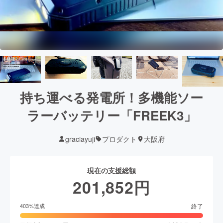
持ち運べる発電所！多機能ソー
ラーバッテリー「FREEK3」
graciayuji
プロダクト
大阪府
現在の支援総額
201,852
円
終了
403
%達成