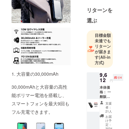
貿易事業を
リターンを
行っていま
す。
選ぶ
運動習慣を
目標金額
提供し、健
未達でも
康的な生活
リターン
の提供をコ
が届きま
ンセプトに
す
(All-in
方式)
事業を行っ
ています。
1. 大容量の30,000mAh
9,6
残り4
12
円
30,000mAhと大容量の高性
本体価
格： 一
能ポリマー電池を搭載し、
般販売
価格
スマートフォンを最大9回も
支援
17800
者：
円(税
フル充電できます。
21人
込)→46
お届
%OFF
け予
9612円
定：
（税
2024