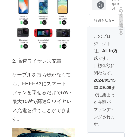
年03
込） 内
こ
月
容： ・
の
リ
FREEK
タ
ー
3（本
ン
詳細を見る
を
体） ・
選
択
マニュ
す
る
アル ・
このプロ
MicroU
ジェクト
SBケー
ブル ・
は、
All-In方
箱 ・希
式
です。
望小売
2. 高速ワイヤレス充電
価格
目標金額に
17800
関わらず、
円 ・
ケーブルを持ち歩かなくて
サイズ/
2024/03/15
も、FREEK3にスマート
重量
23:59:59
ま
840g
フォンを乗せるだけで5W～
・カ
でに集まっ
ラー展
最大10Wで高速Qiワイヤレ
た金額が
開 ブ
ラック
ファンディ
ス充電を行うことができま
・使
ングされま
用方
す。
法、使
す。
用上の
注意事
項 火