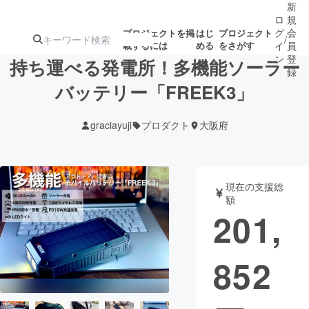
新
ロ
規
グ
会
プロジェクトを掲
はじ
プロジェクト
/
載するには
める
をさがす
イ
員
ン
登
持ち運べる発電所！多機能ソーラー
録
バッテリー「FREEK3」
人気のプロ
注目のリ
注目の新着プロ
募集終了が近いプ
もうすぐ公開
graciayuji
プロダクト
大阪府
ジェクト
ターン
ジェクト
ロジェクト
されます
アート・写真
音楽
現在の支援総
額
201,
テクノロジー・ガジェット
ゲーム・サ
852
映像・映画
書籍・雑誌
ビジネス・起業
チャレンジ