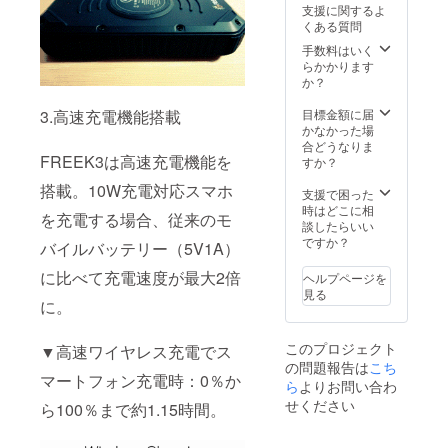
支援に関するよ
の近く
くある質問
に、置
かない
手数料はいく
でくだ
らかかります
さい。
か？
・取
扱説明
目標金額に届
3.高速充電機能搭載
書 日
かなかった場
本語説
合どうなりま
明書
FREEK3は高速充電機能を
すか？
・保
搭載。10W充電対応スマホ
証期
支援で困った
間 １
時はどこに相
を充電する場合、従来のモ
２ヶ月
談したらいい
ですか？
バイルバッテリー（5V1A）
に比べて充電速度が最大2倍
ヘルプページを
見る
に。
このプロジェクト
▼高速ワイヤレス充電でス
の問題報告は
こち
マートフォン充電時：0％か
ら
よりお問い合わ
せください
ら100％まで約1.15時間。