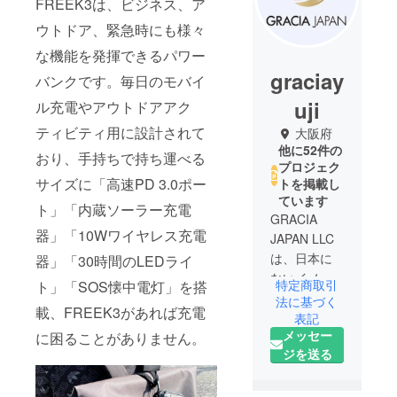
FREEK3は、ビジネス、ア
ウトドア、緊急時にも様々
な機能を発揮できるパワー
graciay
バンクです。毎日のモバイ
uji
ル充電やアウトドアアク
ティビティ用に設計されて
大阪府
他に52件の
おり、手持ちで持ち運べる
プロジェク
サイズに「高速PD 3.0ポー
トを掲載し
ています
ト」「内蔵ソーラー充電
GRACIA
器」「10Wワイヤレス充電
JAPAN LLC
は、日本に
器」「30時間のLEDライ
ないイノ
特定商取引
ト」「SOS懐中電灯」を搭
ベーティブ
法に基づく
載、FREEK3があれば充電
な商品を海
表記
メッセー
外から発掘
に困ることがありません。
ジを送る
し、日本に
価値ある商
品を届ける