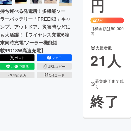
円
持ち運べる発電所！多機能ソー
まちづくり・地域活性化
ラーバッテリー「FREEK3」キャ
403%
ンプ、アウトドア、災害時などに
目標金額は50,000
CAMPFIRE for Social Good
CAMPFIRE Creation
円
も大活躍！【ワイヤレス充電/6端
CAMPFIREふるさと納税
machi-ya
コミュニティ
末同時充電/ソーラー機能搭
支援者数
載/PD18W高速充電】
21
人
ポスト
シェア
LINEで送る
URLコピー
埋め込み
QRコード
募集終了まで残
り
終了