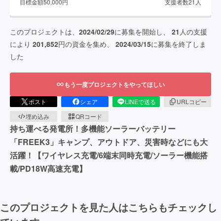
目標金額
50,000
円
支援者数
21
人
このプロジェクトは、
2024/02/29
に募集を開始し、
21
人の支援
により
201,852
円の資金を集め、
2024/03/15
に募集を終了しま
した
もう一度プロジェクトをやってほしい
ポスト
シェア
LINEで送る
URLコピー
埋め込み
QRコード
持ち運べる発電所！多機能ソーラーバッテリー
「FREEK3」キャンプ、アウトドア、災害時などにも大
活躍！【ワイヤレス充電/6端末同時充電/ソーラー機能搭
載/PD18W高速充電】
このプロジェクトを見た人はこちらもチェックし