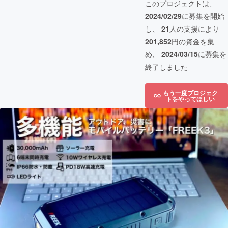
このプロジェクトは、
2024/02/29
に募集を開始
し、
21
人の支援により
201,852
円の資金を集
め、
2024/03/15
に募集を
終了しました
もう一度プロジェク
トをやってほしい