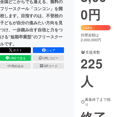
全国どこからでも通える、無料の
0
円
フリースクール「コンコン」を開
まちづくり・地域活性化
校します。目指すのは、不登校の
子どもが自分の進みたい方向を見
CAMPFIRE for Social Good
CAMPFIRE Creation
143%
つけ、一歩踏み出す自信と力をつ
CAMPFIREふるさと納税
machi-ya
コミュニティ
目標金額は
ける“短期卒業型”のフリースクー
2,000,000円
ルです。
ポスト
シェア
支援者数
225
LINEで送る
URLコピー
埋め込み
QRコード
人
募集終了まで残
り