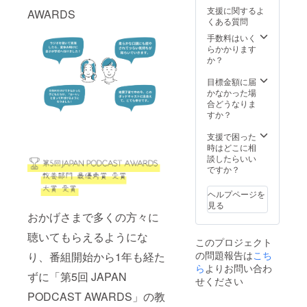
できま
・感謝
産権を
支援に関するよ
AWARDS
せん。
のメッ
侵害す
くある質問
セージ
る内容
・限定
は紹介
手数料はいく
ポッド
できま
らかかります
キャス
せん。
か？
ト音源
※感謝の
目標金額に届
メッ
かなかった場
セージ
合どうなりま
と限定
すか？
のポッ
ドキャ
支援で困った
スト音
時はどこに相
源は、
談したらいい
ご入力
ですか？
いただ
いた
ヘルプページを
メール
見る
アドレ
おかげさまで多くの方々に
スへ添
付して
聴いてもらえるようにな
このプロジェクト
送信い
の問題報告は
たしま
こち
り、番組開始から1年も経た
す。 ※
ら
よりお問い合わ
ずに「第5回 JAPAN
ポッド
せください
キャス
PODCAST AWARDS」の教
ト出演