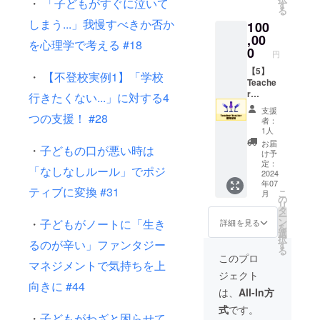
・
「子どもがすぐに泣いて
ト・
する限
す
する限
※感謝の
る
メッ
り掲載
り掲載
メッ
しまう...」我慢すべきか否か
100
セージ
掲
掲
セージ
等の紹
,00
載方
載方
と限定
を心理学で考える #18
介 ・
法：文
0
法：文
のポッ
円
Webサ
字のみ
字のみ
ドキャ
イトに
【5】
（掲載
（掲載
・
【不登校実例1】「学校
スト音
名前記
Teache
を希望
を希望
源は、
載 ・感
r
される
行きたくない...」に対する4
される
ご入力
謝の
Teache
お名前
お名前
いただ
支援
つの支援！ #28
メッ
r とのコ
をご記
をご記
いた
者：
セージ
ラボ リ
入くだ
入くだ
1人
メール
・限定
ターン
さい）
さい）
アドレ
お届
・
子どもの口が悪い時は
ポッド
内容 ・
・感謝
・感謝
け予
スへ添
キャス
ポッド
のメッ
定：
のメッ
付して
「なしなしルール」でポジ
ト音源
キャス
2024
セージ
セージ
送信い
年07
※感謝の
トへの
・限定
・限定
たしま
ティブに変換 #31
こ
月
メッ
出演
ポッド
の
ポッド
す。
リ
セージ
実
キャス
タ
キャス
ー
と限定
施概
ト音源
ン
・
子どもがノートに「生き
ト音源
詳細を見る
を
のポッ
要：40
※感謝の
選
※感謝の
択
ドキャ
分以内
るのが辛い」ファンタジー
メッ
す
メッ
る
スト音
×1回
セージ
セージ
このプロ
マネジメントで気持ちを上
源は、
実
と限定
と限定
ジェクト
ご入力
施方
のポッ
のポッ
向きに #44
いただ
法：オ
ドキャ
ドキャ
は、
All-In方
いた
ンライ
スト音
スト音
式
です。
メール
ン
源は、
源は、
・
子どもがわざと困らせて