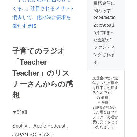
アドレ
（ZOO
ご入力
ご入力
目標金額に
スへ添
M）に
いただ
いただ
くる...」注目されるメリット
関わらず、
付して
て収録
いた
いた
送信い
・Web
消去して、他の時に要求を
メール
メール
2024/04/30
たしま
サイト
アドレ
アドレ
23:59:59
ま
満たす #45
す。 ※
に名前
スへ添
スへ添
紹介の
記載
付して
付して
でに集まっ
内容、
掲
送信い
送信い
た金額が
時期に
載期
たしま
たしま
ついて
間：令
す。 ※
す。
ファンディ
子育てのラジオ
は、
和６年
紹介の
ングされま
メール
４月１
内容、
「Teacher
にて打
４日か
時期に
す。
ち合わ
ら事業
ついて
せを行
が存続
Teacher」のリス
は、
いま
する限
メール
支援金の使い道
す。 ※
り掲載
にて打
ナーさんからの感
集まった支援金
暴力的
掲
ち合わ
は以下に使用す
な表現
載方
せを行
想
る予定です。
や過激
法：文
いま
設備費
な内
字のみ
す。 ※
人件費
容、著
（掲載
暴力的
※目標金額を超
作権や
を希望
な表現
▼詳細
えた場合はプロ
知的財
される
や過激
ジェクトの運営
産権を
お名前
な内
費に充てさせて
侵害す
をご記
容、著
Spotify 、Apple Podcast 、
いただきます。
る内容
入くだ
作権や
は紹介
さい）
JAPAN PODCAST
知的財