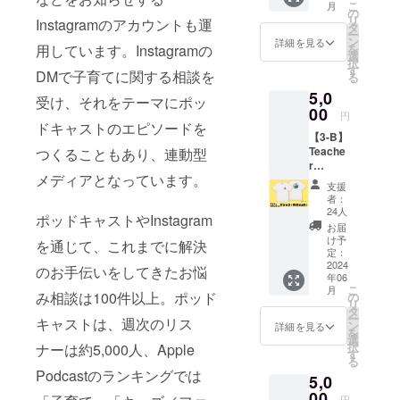
こ
月
る
をご記
の
スへ添
リ
Instagramのアカウントも運
力）】
入くだ
タ
付して
ー
リター
さい）
ン
送信い
詳細を見る
用しています。Instagramの
を
ン内容
・感謝
選
たしま
択
・子ど
のメッ
す
す。
DMで子育てに関する相談を
る
もの見
セージ
5,0
方が変
・限定
受け、それをテーマにポッ
わるT
00
ポッド
円
シャツ
ドキャストのエピソードを
キャス
【3-B】
(創造す
ト音源
Teache
つくることもあり、連動型
る力）
※感謝の
r
サ
メッ
メディアとなっています。
Teache
イズ展
セージ
支援
r グッズ
開：
と限定
者：
【子ど
Kids S
のポッ
24人
ポッドキャストやInstagram
もの見
(120) 、
ドキャ
お届
方が変
Kids M
スト音
け予
を通じて、これまでに解決
わるT
(130) 、
定：
源は、
シャツ
2024
Kids L
ご入力
のお手伝いをしてきたお悩
年06
(共感す
(140) 、
いただ
こ
月
る
み相談は100件以上。ポッド
S（身長
の
いた
リ
力）】
目安
タ
メール
ー
キャストは、週次のリス
リター
163）、
ン
アドレ
詳細を見る
を
ン内容
M（身
選
スへ添
択
ナーは約5,000人、Apple
・子ど
長目安
す
付して
る
もの見
168）、
送信い
Podcastのランキングでは
5,0
方が変
L（身長
たしま
わるT
00
目安
す。
円