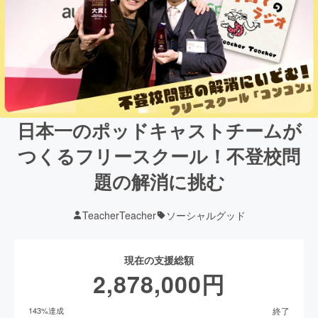
日本一のポッドキャストチームが
つくるフリースクール！不登校問
題の解消に挑む
TeacherTeacher
ソーシャルグッド
現在の支援総額
2,878,000
円
終了
143
%達成