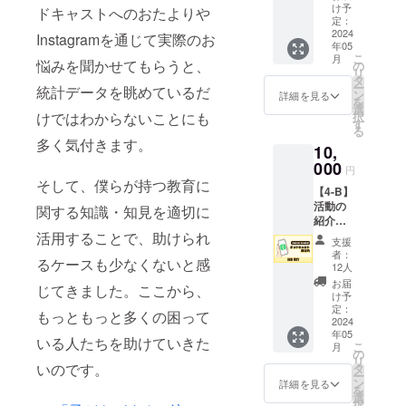
リー）
Kids M
掲
け予
さい）
ドキャストへのおたよりや
リター
(130) 、
定：
載期
・感謝
ン内容
2024
Kids L
Instagramを通じて実際のお
間：令
のメッ
年05
・イン
(140) 、
和６年
セージ
こ
月
スタグ
悩みを聞かせてもらうと、
S（身長
の
４月１
・限定
リ
ラムの
目安
タ
４日か
ポッド
ー
統計データを眺めているだ
ストー
163）、
ン
ら事業
詳細を見る
キャス
を
リーで
M（身
選
が存続
ト音源
けではわからないことにも
択
お名
長目安
す
する限
※感謝の
る
前・活
168）、
り掲載
メッ
多く気付きます。
10,
動・ア
L（身長
掲
セージ
カウン
000
目安
載方
と限定
円
ト・
175）、
法：文
そして、僕らが持つ教育に
のポッ
【4-B】
メッ
XL（身
字のみ
ドキャ
活動の
セージ
関する知識・知見を適切に
長目安
（掲載
スト音
紹介
等の紹
180）
を希望
源は、
（ポッ
活用することで、助けられ
介 ・
・Web
される
ご入力
支援
ドキャ
Webサ
サイト
お名前
者：
いただ
るケースも少なくないと感
スト）
イトに
に名前
12人
をご記
いた
リター
名前記
記載
入くだ
お届
メール
じてきました。ここから、
ン内容
載
掲
け予
さい）
アドレ
・ポッ
掲載期
定：
載期
・感謝
もっともっと多くの困って
スへ添
ドキャ
2024
間：令
間：令
のメッ
付して
年05
ストで
和６年
和６年
いる人たちを助けていきた
セージ
送信い
こ
月
お名
４月１
の
４月１
・限定
たしま
リ
前・活
いのです。
４日か
タ
４日か
ポッド
す。
ー
動・ア
ら事業
ン
ら事業
詳細を見る
キャス
を
カウン
が存続
選
が存続
ト音源
択