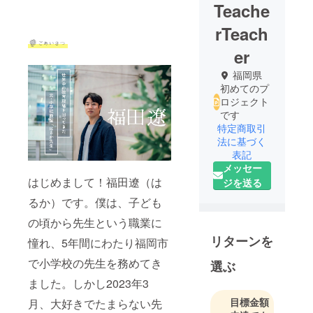
Teache
rTeach
er
福岡県
初めてのプ
ロジェクト
です
特定商取引
法に基づく
表記
メッセー
はじめまして！福田遼（は
ジを送る
るか）です。僕は、子ども
の頃から先生という職業に
リターンを
憧れ、5年間にわたり福岡市
で小学校の先生を務めてき
選ぶ
ました。しかし2023年3
目標金額
月、大好きでたまらない先