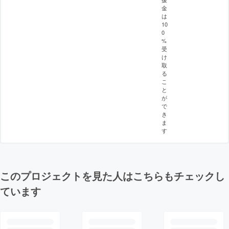
金
は
10
0
%
受
け
取
る
こ
と
が
で
き
ま
す
このプロジェクトを見た人はこちらもチェックし
ています