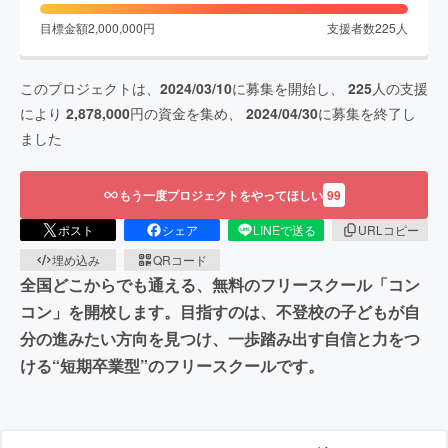
目標金額
2,000,000
円
支援者数
225
人
このプロジェクトは、
2024/03/10
に募集を開始し、
225
人の支援
により
2,878,000
円の資金を集め、
2024/04/30
に募集を終了し
ました
もう一度プロジェクトをやってほしい
99
ポスト
シェア
LINEで送る
URLコピー
埋め込み
QRコード
全国どこからでも通える、無料のフリースクール「コン
コン」を開校します。目指すのは、不登校の子どもが自
分の進みたい方向を見つけ、一歩踏み出す自信と力をつ
ける“短期卒業型”のフリースクールです。