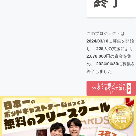
終了
このプロジェクトは、
2024/03/10
に募集を開始
し、
225
人の支援により
2,878,000
円の資金を集
め、
2024/04/30
に募集を
終了しました
もう一度プロジェ
9
クトをやってほし
9
い