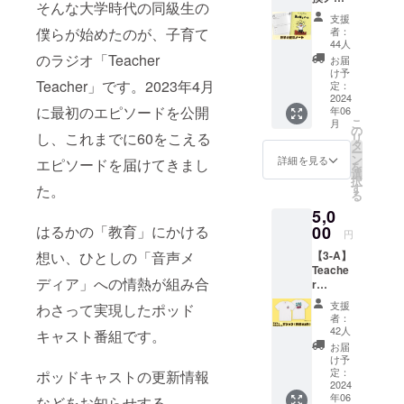
そんな大学時代の同級生の
ト リ
スト音
字のみ
支援
ターン
源は、
（掲載
僕らが始めたのが、子育て
者：
内容 ・
ご入力
を希望
44人
親子の
いただ
される
のラジオ「Teacher
お届
交換
いた
お名前
け予
Teacher」です。2023年4月
ノート
メール
をご記
定：
・Web
2024
アドレ
入くだ
に最初のエピソードを公開
年06
サイト
スへ添
さい）
こ
月
に名前
付して
・感謝
の
し、これまでに60をこえる
リ
記載
送信い
のメッ
タ
ー
掲
たしま
セージ
ン
詳細を見る
エピソードを届けてきまし
を
載期
す。
・限定
選
択
間：令
ポッド
す
た。
る
和６年
キャス
5,0
４月１
ト音源
４日か
はるかの「教育」にかける
00
※感謝の
円
ら事業
メッ
想い、ひとしの「音声メ
【3-A】
が存続
セージ
Teache
する限
と限定
ディア」への情熱が組み合
r
り掲載
のポッ
Teache
掲
ドキャ
支援
わさって実現したポッド
r グッズ
載方
スト音
者：
【子ど
法：文
源は、
42人
キャスト番組です。
もの見
字のみ
ご入力
お届
方が変
（掲載
いただ
け予
わるT
を希望
定：
ポッドキャストの更新情報
いた
シャツ
2024
される
メール
年06
(創造す
などをお知らせする
お名前
アドレ