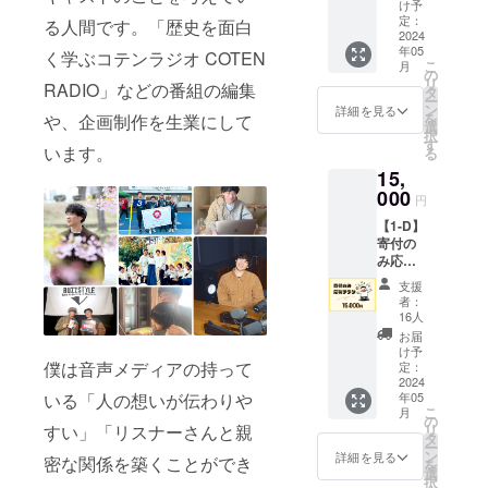
サイト
お名前
いただ
け予
に名前
をご記
定：
いた
る人間です。「歴史を面白
記載
2024
入くだ
メール
年05
掲
く学ぶコテンラジオ COTEN
さい）
アドレ
こ
月
載期
・感謝
の
スへ添
リ
RADIO」などの番組の編集
間：令
のメッ
タ
付して
ー
和６年
セージ
ン
送信い
詳細を見る
を
や、企画制作を生業にして
４月１
・限定
選
たしま
択
４日か
ポッド
す
す。
います。
る
ら事業
キャス
15,
が存続
ト音源
する限
000
※感謝の
円
り掲載
メッ
【1-D】
掲
セージ
寄付の
載方
と限定
み応援
法：文
のポッ
プラン
字のみ
ドキャ
支援
リター
（掲載
スト音
者：
ン内容
を希望
源は、
16人
・Web
される
ご入力
お届
サイト
お名前
いただ
け予
に名前
僕は音声メディアの持って
をご記
定：
いた
記載
2024
入くだ
メール
年05
いる「人の想いが伝わりや
掲
さい）
アドレ
こ
月
載期
・感謝
の
スへ添
リ
すい」「リスナーさんと親
間：令
のメッ
タ
付して
ー
和６年
セージ
ン
送信い
詳細を見る
密な関係を築くことができ
を
４月１
・限定
選
たしま
択
４日か