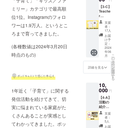
「子育て」「キッズ／ファ
シャツ
175）、
【3-C】
(共感す
XL（身
ミリー」カテゴリで最高順
Teache
る力）
長目安
r
位1位。Instagramのフォロ
サ
180）
Teache
イズ展
・Web
支援
ワーは1.9万人。というとこ
r グッズ
開：
サイト
者：
【子ど
Kids S
に名前
17人
ろまで育ってきました。
もの見
(120) 、
記載
お届
方が変
Kids M
掲
け予
わるT
(130) 、
定：
載期
(各種数値は2024年3月20日
シャツ
2024
Kids L
間：令
年06
(表現す
(140) 、
和６年
時点のもの)
こ
月
る
S（身長
の
４月１
リ
力）】
目安
タ
４日か
ー
リター
163）、
ン
ら事業
詳細を見る
を
ン内容
M（身
選
が存続
択
・子ど
長目安
す
する限
る
もの見
168）、
り掲載
10,
方が変
L（身長
掲
わるT
000
目安
1年近く「子育て」に関する
載方
円
シャツ
175）、
法：文
【4-A】
(表現す
発信活動を続けてきて、切
XL（身
字のみ
活動の
る力）
長目安
（掲載
実に悩まれている家庭がた
紹介
サ
180）
を希望
（イン
イズ展
・Web
される
支援
くさんあることが実感とし
スタグ
開：
サイト
お名前
者：
ラムの
Kids S
に名前
5人
をご記
てわかってきました。ポッ
ストー
(120) 、
記載
入くだ
お届