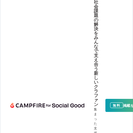
社
会
課
題
の
解
決
を
み
ん
な
で
支
え
合
う
新
し
い
ク
ラ
フ
ァ
ン
掲載
無料
集
ま
っ
た
支
援