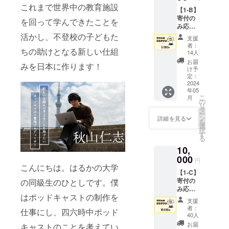
り掲載
これまで世界中の教育施設
【1-B】
掲
寄付の
載方
を回って学んできたことを
み応援
法：文
プラン
字のみ
活かし、不登校の子どもた
支援
リター
（掲載
者：
ちの助けとなる新しい仕組
ン内容
を希望
14人
・Web
される
お届
みを日本に作ります！
サイト
お名前
け予
に名前
をご記
定：
記載
2024
入くだ
年05
掲
さい）
こ
月
載期
・感謝
の
リ
間：令
のメッ
タ
ー
和６年
セージ
ン
詳細を見る
を
４月１
・限定
選
択
４日か
ポッド
す
る
ら事業
キャス
10,
が存続
ト音源
する限
000
※感謝の
円
り掲載
こんにちは。はるかの大学
メッ
【1-C】
掲
セージ
寄付の
の同級生のひとしです。僕
載方
と限定
み応援
法：文
のポッ
はポッドキャストの制作を
プラン
字のみ
ドキャ
支援
リター
（掲載
スト音
者：
仕事にし、四六時中ポッド
ン内容
を希望
源は、
40人
・Web
される
ご入力
お届
キャストのことを考えてい