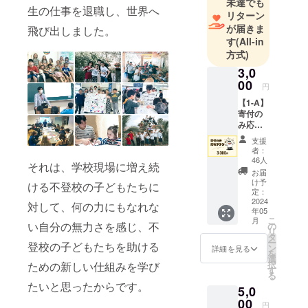
未達でも
生の仕事を退職し、世界へ
リターン
が届きま
飛び出しました。
す
(All-in
方式)
3,0
00
円
【1-A】
寄付の
み応援
プラン
支援
リター
者：
ン内容
46人
それは、学校現場に増え続
・Web
お届
サイト
け予
ける不登校の子どもたちに
に名前
定：
記載
2024
対して、何の力にもなれな
年05
掲
こ
月
載期
い自分の無力さを感じ、不
の
リ
間：令
タ
ー
登校の子どもたちを助ける
和６年
ン
詳細を見る
を
４月１
選
択
ための新しい仕組みを学び
４日か
す
る
ら事業
たいと思ったからです。
5,0
が存続
する限
00
円