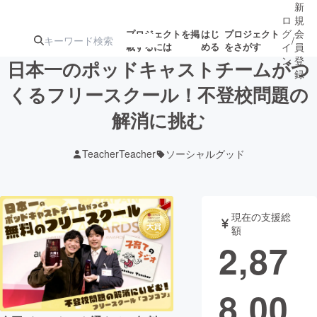
新
ロ
規
グ
会
プロジェクトを掲
はじ
プロジェクト
/
載するには
める
をさがす
イ
員
ン
登
日本一のポッドキャストチームがつ
録
くるフリースクール！不登校問題の
解消に挑む
人気のプロ
注目のリ
注目の新着プロ
募集終了が近いプ
もうすぐ公開
ジェクト
ターン
ジェクト
ロジェクト
されます
TeacherTeacher
ソーシャルグッド
アート・写真
音楽
現在の支援総
テクノロジー・ガジェット
ゲーム・サ
額
2,87
映像・映画
書籍・雑誌
8,00
ビジネス・起業
チャレンジ