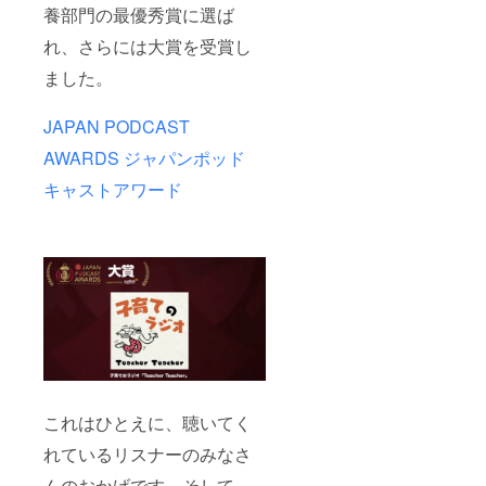
時の内
養部門の最優秀賞に選ば
容、時
期につ
れ、さらには大賞を受賞し
いて
は、オ
ました。
ンライ
ンミー
JAPAN PODCAST
ティン
グ
AWARDS ジャパンポッド
（ZOO
M）に
キャストアワード
て打ち
合わせ
を行い
ます。
※暴力的
な表現
や過激
な内
容、著
作権や
知的財
産権を
侵害す
る内容
これはひとえに、聴いてく
は公開
れているリスナーのみなさ
できま
せん。
んのおかげです。そして、