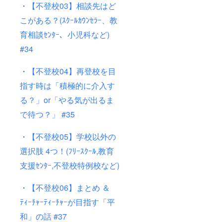
・
【不登校03】相談先はど
こがある？(ｽｸｰﾙｶｳﾝｾﾗｰ、教
育相談ｾﾝﾀｰ、小児科など)
#34
・
【不登校04】再登校を目
指す時は「積極的に介入す
る？」or「やる気が出るま
で待つ？」 #35
・
【不登校05】学校以外の
選択肢 4つ！(ﾌﾘｰｽｸｰﾙ,教育
支援ｾﾝﾀｰ,不登校特例校など)
・
【不登校06】まとめ ＆
ﾃｨｰﾁｬｰﾃｨｰﾁｬｰが目指す「平
和」の話 #37