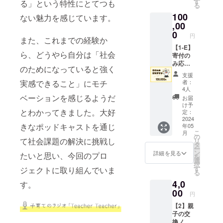
ポッド
す
す。
る」という特性にとてつも
る
ら事業
キャス
100
が存続
ト音源
ない魅力を感じています。
する限
,00
※感謝の
り掲載
メッ
0
円
また、これまでの経験か
掲
セージ
載方
【1-E】
と限定
ら、どうやら自分は「社会
法：文
寄付の
のポッ
字のみ
み応援
ドキャ
のためになっていると強く
（掲載
プラン
スト音
支援
を希望
リター
源は、
者：
実感できること」にモチ
される
ン内容
ご入力
4人
お名前
・Web
いただ
ベーションを感じるようだ
お届
をご記
サイト
いた
け予
入くだ
に名前
とわかってきました。大好
メール
定：
さい）
記載
2024
アドレ
きなポッドキャストを通じ
年05
・感謝
掲
スへ添
こ
月
のメッ
載期
付して
の
て社会課題の解決に挑戦し
リ
セージ
間：令
送信い
タ
ー
・限定
和６年
たしま
ン
詳細を見る
たいと思い、今回のプロ
を
ポッド
４月１
す。
選
択
キャス
４日か
す
ジェクトに取り組んでいま
る
ト音源
ら事業
4,0
※感謝の
が存続
す。
メッ
する限
00
円
セージ
り掲載
【2】親
と限定
掲
子の交
のポッ
載方
換ノー
ドキャ
法：文