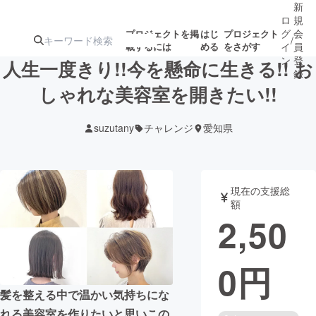
新
ロ
規
グ
会
プロジェクトを掲
はじ
プロジェクト
/
載するには
める
をさがす
イ
員
ン
登
人生一度きり!!今を懸命に生きる!! お
録
しゃれな美容室を開きたい!!
人気のプロ
注目のリ
注目の新着プロ
募集終了が近いプ
もうすぐ公開
suzutany
チャレンジ
愛知県
ジェクト
ターン
ジェクト
ロジェクト
されます
アート・写真
音楽
現在の支援総
額
2,50
テクノロジー・ガジェット
ゲーム・サ
0
円
映像・映画
書籍・雑誌
髪を整える中で温かい気持ちにな
ビジネス・起業
チャレンジ
れる美容室を作りたいと思いこの