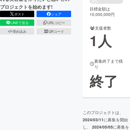
0%
プロジェクトを始めます!
目標金額は
まちづくり・地域活性化
10,000,000円
ポスト
シェア
LINEで送る
URLコピー
支援者数
CAMPFIRE for Social Good
CAMPFIRE Creation
埋め込み
QRコード
1
人
CAMPFIREふるさと納税
machi-ya
コミュニティ
募集終了まで残
り
終了
このプロジェクトは、
2024/03/11
に募集を開始
し、
2024/05/05
に募集を