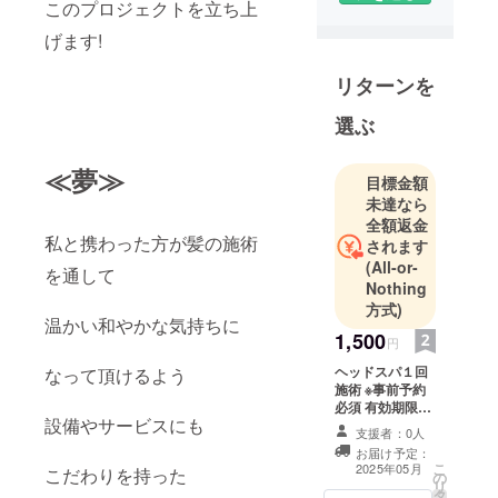
このプロジェクトを立ち上
げます!
リターンを
選ぶ
≪夢≫
目標金額
未達なら
全額返金
私と携わった方が髪の施術
されます
(All-or-
を通して
Nothing
方式)
温かい和やかな気持ちに
1,500
円
ヘッドスパ１回
なって頂けるよう
施術 ※事前予約
必須 有効期限
設備やサービスにも
2026年5月まで
支援者：0人
店舗の確定時
お届け予定：
期:2025年5月
こ
2025年05月
こだわりを持った
の
リ
タ