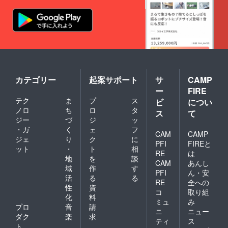
カテゴリー
起案サポート
サ
CAMP
ー
FIRE
テク
ま
プ
ス
ビ
につい
ノロ
ち
ロ
タ
ス
て
ジー
づ
ジ
ッ
・ガ
く
ェ
フ
CAM
CAMP
ジェ
り
ク
に
PFI
FIREと
ット
・
ト
相
RE
は
地
を
談
CAM
あんし
域
作
す
PFI
ん・安
活
る
る
RE
全への
性
資
コ
取り組
化
料
ミュ
み
プロ
音
請
ニ
ニュー
ダク
楽
求
ティ
ス
ト