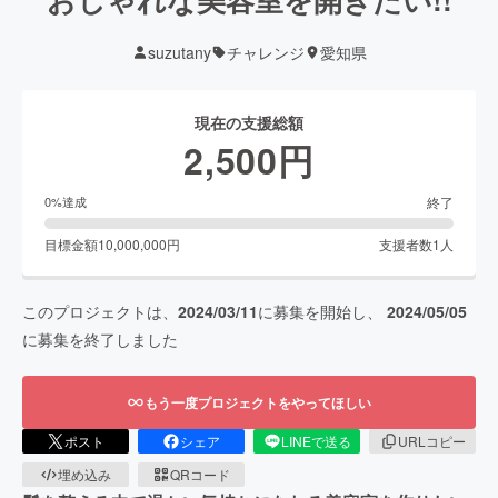
suzutany
チャレンジ
愛知県
現在の支援総額
2,500
円
終了
0
%達成
目標金額
10,000,000
円
支援者数
1
人
このプロジェクトは、
2024/03/11
に募集を開始し、
2024/05/05
に募集を終了しました
もう一度プロジェクトをやってほしい
ポスト
シェア
LINEで送る
URLコピー
埋め込み
QRコード