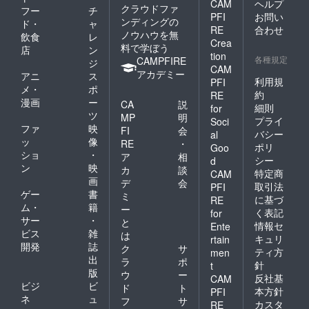
CAM
ヘルプ
クラウドファ
フー
チ
PFI
お問い
ンディングの
ド・
ャ
RE
合わせ
ノウハウを無
飲食
レ
Crea
料で学ぼう
店
ン
tion
各種規定
CAMPFIRE
ジ
CAM
アカデミー
アニ
ス
利用規
PFI
メ・
ポ
約
RE
漫画
ー
CA
説
細則
for
ツ
MP
明
プライ
Soci
ファ
映
FI
会
バシー
al
ッ
像
RE
・
ポリ
Goo
ショ
・
ア
相
シー
d
ン
映
カ
談
特定商
CAM
画
デ
会
取引法
PFI
ゲー
書
ミ
に基づ
RE
ム・
籍
ー
く表記
for
サー
・
と
情報セ
Ente
ビス
雑
は
キュリ
rtain
開発
誌
ク
サ
ティ方
men
出
ラ
ポ
針
t
版
ウ
ー
反社基
CAM
ビジ
ビ
ド
ト
本方針
PFI
ネ
ュ
フ
サ
カスタ
RE