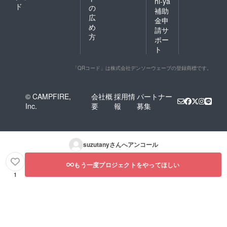
hi-ya
ド
の
補助
広
金申
め
請サ
方
ポー
ト
「QRコード」は株式会社デンソーウェーブの登録商標です。
© CAMPFIRE,
会社概
採用情
パートナー
Inc.
要
報
募集
suzutany
さんへアンコール
もう一度プロジェクトをやってほしい
1