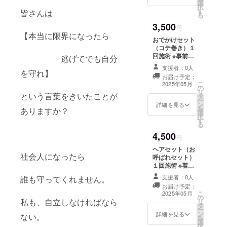
選
択
す
皆さんは
る
3,500
円
【本当に限界になったら
おでかけセット
（コテ巻き）１
回施術 ※事前予
逃げてでも自分
約必須 有効期限
支援者：0人
を守れ】
2026年5月まで
お届け予定：
店舗の確定時
こ
2025年05月
の
期:2025年5月
リ
という言葉をきいたことが
タ
ー
ン
詳細を見る
を
ありますか？
選
択
す
る
4,500
円
ヘアセット（お
社会人になったら
呼ばれセット）
１回施術 ※着け
たい飾りご持参
支援者：0人
誰も守ってくれません。
※事前予約必須
お届け予定：
有効期限2026年
こ
2025年05月
の
5月まで 店舗の
私も、自立しなければなら
リ
タ
確定時期:2025
ー
ン
年5月
詳細を見る
ない。
を
選
択