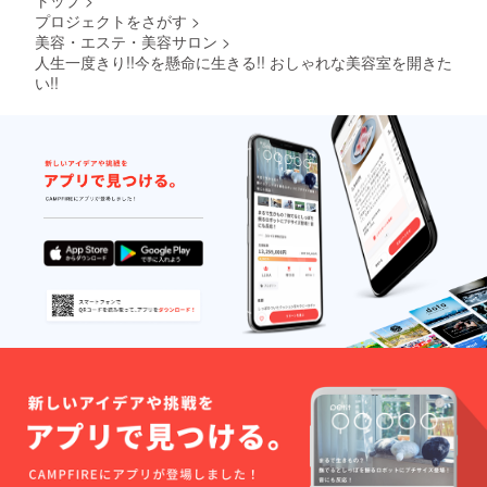
トップ
>
プロジェクトをさがす
>
美容・エステ・美容サロン
>
人生一度きり!!今を懸命に生きる!! おしゃれな美容室を開きた
い!!