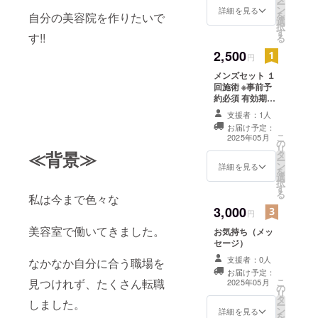
ー
ン
詳細を見る
を
自分の美容院を作りたいで
選
択
す
す!!
る
2,500
円
メンズセット １
回施術 ※事前予
約必須 有効期限
2026年5月まで
支援者：1人
店舗の確定時
お届け予定：
期:2025年5月
こ
2025年05月
の
リ
≪背景≫
タ
ー
ン
詳細を見る
を
選
択
す
る
私は今まで色々な
3,000
円
美容室で働いてきました。
お気持ち（メッ
セージ）
支援者：0人
なかなか自分に合う職場を
お届け予定：
見つけれず、たくさん転職
こ
2025年05月
の
リ
タ
しました。
ー
ン
詳細を見る
を