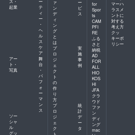
ス・
ー
ァ
ー
マーハ
for
起業
テ
ン
ビ
ラスメ
Spor
ィ
デ
ス
ントに
ts
ー
ィ
対する
CAM
・
ン
考え方
PFI
ヘ
グ
クッ
RE
ル
と
キーポ
ふる
ス
は
リシー
さと
ケ
プ
実
納税
ア
ロ
施
AD
アー
舞
ジ
事
FOR
ト・
台
ェ
例
ALL
写真
・
ク
HIO
パ
ト
KOS
フ
の
HI
ォ
作
JFA
ー
り
クラ
マ
方
ウド
ン
プ
統
ファ
ス
ロ
計
ン
ソー
ジ
デ
ディ
シャ
ェ
ー
ング
ル
ク
タ
mac
グッ
ト