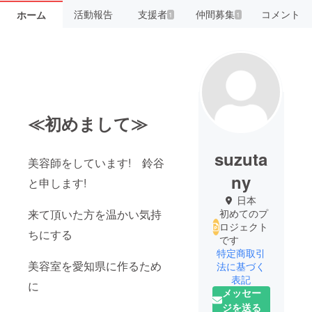
活動報告
支援者
仲間募集
コメント
ホーム
1
1
≪初めまして≫
suzuta
美容師をしています! 鈴谷
ny
と申します!
日本
来て頂いた方を温かい気持
初めてのプ
ロジェクト
ちにする
です
特定商取引
美容室を愛知県に作るため
法に基づく
表記
に
メッセー
ジを送る