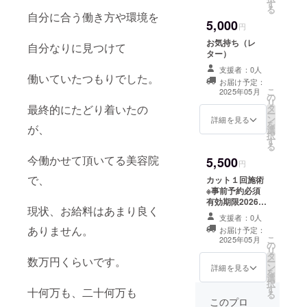
す
る
自分に合う働き方や環境を
5,000
円
お気持ち（レ
自分なりに見つけて
ター）
支援者：0人
働いていたつもりでした。
お届け予定：
こ
2025年05月
の
リ
最終的にたどり着いたの
タ
ー
ン
詳細を見る
を
が、
選
択
す
る
今働かせて頂いてる美容院
5,500
円
で、
カット１回施術
※事前予約必須
有効期限2026年
現状、お給料はあまり良く
5月まで 店舗の
支援者：0人
確定時期:2025
ありません。
お届け予定：
年5月
こ
2025年05月
の
リ
タ
数万円くらいです。
ー
ン
詳細を見る
を
選
択
す
十何万も、二十何万も
る
このプロ