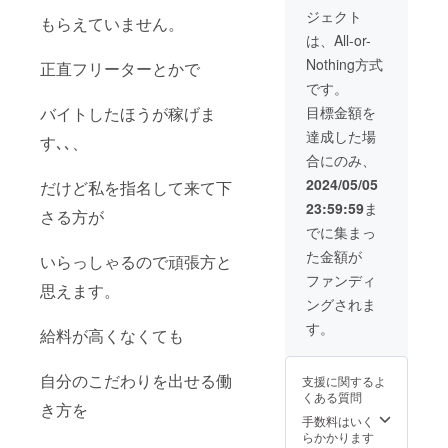
ジェクト
もらえていません。
は、All-or-
Nothing方式
正直フリーターとかで
です。
バイトしたほうが稼げま
目標金額を
達成した場
す､､、
合にのみ、
2024/05/05
だけど私を指名して来て下
23:59:59
ま
さる方が
でに集まっ
た金額が
いらっしゃるので頑張方と
ファンディ
思えます。
ングされま
す。
給料が高くなくても
自分のこだわりを出せる働
支援に関するよ
くある質問
き方を
手数料はいく
らかかります