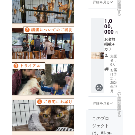
送らせ
す！ 場
付）を
ン
詳細を見る
を
ていた
所：保
送らせ
選
択
だきま
護犬＆
ていた
す
る
す。
猫カ
だきま
1,0
フェ
す。 ●
しっぽ
しっぽ
00,
の森 住
の森見
000
円
所：〒
学招待
671-
券（カ
お名前
2231
フェ利
掲載＋
兵庫県
用付
カフェ1
姫路市
き）を
日貸切
支援
石倉
お渡し
券 ●感
者：
947-1
いたし
謝を込
0人
時間：
ます。
めたお
お届
施設見
施設の
礼の
け予
学60
活動を
メール
定：
分、カ
知り、
（施設
2024
年07
フェ利
しっぽ
の動物
こ
月
用60分
の森で
の写真
の
リ
実施予
暮らし
付）を
タ
ー
定日：
ている
送らせ
ン
詳細を見る
を
プロ
保護犬
ていた
選
択
ジェク
や猫た
だきま
す
る
ト終了
ちと遊
す。 ●
このプロ
後メー
べま
しっぽ
ジェクト
ルにて
す！ 場
の森見
ご相談
所：保
学招待
は、All-or-