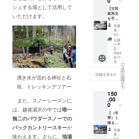
0
円
営側か
先予約
フェ等
シュする場として活用して
らのご
権で
【古民
または
案内に
す。こ
家再生
建築士
いただけます。
より、
のリ
を手が
の事務
今後の
ターン
けた一
所（購
支援
ご利用
を支援
級建築
入後に
者：
の予約
してく
士の出
ご連絡
0人
をお願
れた方
張設計
して調
お届
いしま
は、宿
デザイ
整をさ
け予
す。 ・
完成後
ン相談
定：
せてい
場所：
に宿泊
（東京
2024
ただき
年11
THE
費100円
都
ま
こ
月
ITAYA
で予約
外）】
の
す。）
リ
・有効
可能で
・新築
タ
・有効
ー
期間：
す。 ・
からリ
ン
期間：
詳細を見る
を
湧き水が流れる神社と石
受取り
利用期
ノベー
選
受取り
択
日から1
間：5月
ション
す
日から1
垣、トレッキングツアー
る
年間
中旬～
まで、
年間
150
11月末
一級建
・支援
築士が
,00
また、スノーシーズンに
をいた
住まい
0
円
だいた
づく
は、越後湯沢の中では
唯一
後に、
り、空
【（冬
無二のパウダースノーでの
運営側
間づく
季）１
からの
りのご
棟まる
バックカントリースキー
が
ご案内
相談に
ごと１
支援
によ
のりま
日優先
者：
味わえます。さらに、
地場
り、今
す。 ・
予約権
0人