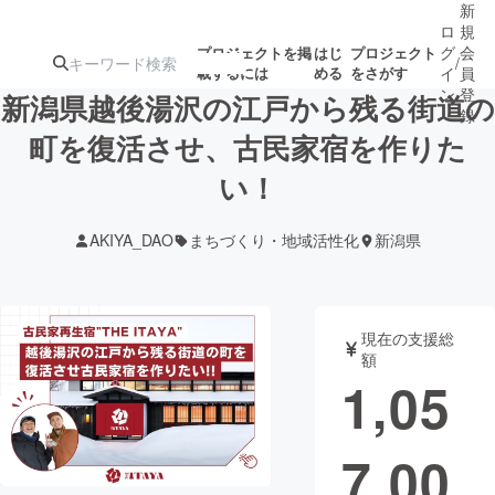
新
ロ
規
グ
会
プロジェクトを掲
はじ
プロジェクト
/
載するには
める
をさがす
イ
員
ン
登
新潟県越後湯沢の江戸から残る街道の
録
町を復活させ、古民家宿を作りた
い！
人気のプロ
注目のリ
注目の新着プロ
募集終了が近いプ
もうすぐ公開
ジェクト
ターン
ジェクト
ロジェクト
されます
AKIYA_DAO
まちづくり・地域活性化
新潟県
アート・写真
音楽
現在の支援総
テクノロジー・ガジェット
ゲーム・サ
額
1,05
映像・映画
書籍・雑誌
7,00
ビジネス・起業
チャレンジ