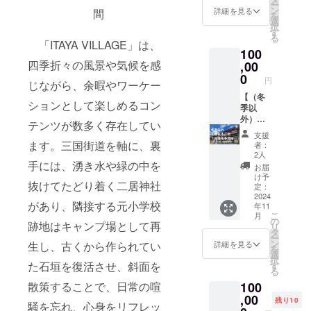
支援者
ー
ITAYA」
間：12
ン
ご相談
詳細を見る
様との
間
を
施設完
月上旬
選
いただ
連絡方
択
成後のA
～5月上
す
くこと
法：詳
る
ルーム
旬 ・支
「ITAYA VILLAGE」は、
がござ
細は
100
優先予
援をい
いま
メール
約権で
四季折々の風景や気候を感
,00
ただい
す。 ・
でご連
す。こ
た後
0
相談時
絡致し
円
じながら、余暇やワーケー
のリ
に、運
間は3時
ます。
ターン
【（冬
営側か
間程度
・場
ションとして楽しめるコン
を支援
季以
らのご
を想定
所：
してく
外）１
案内に
してい
THE
テンツが数多く存在してい
れた方
棟まる
より、
ます。
ITAYA
支援
は、宿
ごと１
今後の
・日程
ます。三国街道を軸に、裏
・有効
者：
完成後
日優先
ご利用
は後日
2人
期間：
に宿泊
予約権
手には、湧き水や緑の中を
の予約
メール
受取り
お届
費100円
（フジ
をお願
にてや
け予
日から1
抜けてたどり着く二居神社
で予約
ロッ
いしま
定：
りとり
年間
可能で
ク、長
2024
す。 ・
をして
があり、隣接する元小学校
年11
す。 ・
岡花火
場所：
決定さ
こ
月
利用期
期間除
THE
の
せてい
跡地はキャンプ場として再
リ
間：12
く）】
ITAYA
タ
ただき
ー
月上旬
・
・有効
ン
ます。
詳細を見る
生し、古くから作られてい
を
～5月上
「THE
期間：
選
・場
択
旬 ・支
ITAYA」
受取り
た石垣を復活させ、斜面を
す
所：購
る
援をい
施設完
日から1
入者様
100
散策することで、日常の喧
ただい
成後の1
年間
指定の
た後
棟まる
,00
駅周辺
残り10
騒を忘れ、心身をリフレッ
に、運
ごと優
のカ