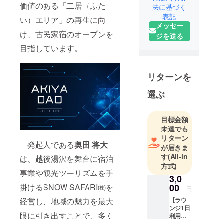
す！これま
価値のある「二居（ふた
法に基づく
で流通が難
表記
い）エリア」の再生に向
しかった空
メッセー
け、古民家宿のオープンを
き家を、資
ジを送る
金やアイデ
目指しています。
アを集め、
DAOを形成
リターンを
し新たなコ
ミュニティ
選ぶ
を生み出す
ことで、流
目標金額
通にのせて
未達でも
いく革新的
リターン
なプラット
発起人である
奥田 将大
が届きま
ホームで
す
(All-in
は、越後湯沢を舞台に宿泊
す。空き家
方式)
事業や観光ツーリズムを手
所有者の不
3,0
安解消や思
00
掛けるSNOW SAFARI㈱を
円
いを受け継
【ラウ
経営し、地域の魅力を最大
ぐユーザー
ンジ1日
限に引き出すことで、多く
利用チ
の創出や、