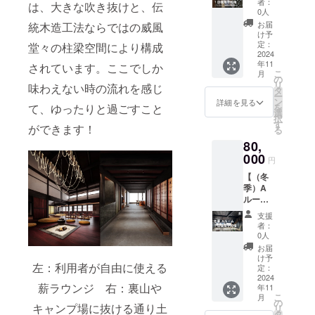
～5月上
者：
は、大きな吹き抜けと、伝
権（フ
のりま
旬） 支
0人
ジロッ
す。 ・
援をい
お届
統木造工法ならではの威風
ク、長
ラフプ
ただい
け予
岡花火
ランの
定：
堂々の柱梁空間により構成
た後
期間除
2024
検討や
に、運
年11
く）】
されています。ここでしか
デザイ
営側か
こ
月
・
ンのご
の
らのご
リ
味わえない時の流れを感じ
「THE
提案が
タ
案内に
ー
ITAYA」
可能で
ン
よ
詳細を見る
て、ゆったりと過ごすこと
を
施設完
す。 ・
選
り、
択
成後のB
建築士
す
実施日
ができます！
る
ルーム
の交通
をご案
80,
優先予
費は価
内しま
約権で
000
格に含
す。 ・
円
す。こ
まれま
支援者
【（冬
のリ
す。 ・
様の交
季）A
ターン
支援者
通費や
ルーム
を支援
様の交
滞在
１日優
してく
通費等
費：支
支援
先予約
れた方
は各自
援者様
者：
権（フ
は、宿
でご負
0人
の交通
ジロッ
完成後
担くだ
費や滞
お届
ク、長
に宿泊
さい。
け予
在費は
左：利用者が自由に使える
岡花火
費100円
定：
・その
各自で
期間除
2024
で予約
他かか
ご負担
薪ラウンジ 右：裏山や
年11
く）】
可能で
る諸経
くださ
こ
月
・
す。 ・
の
費につ
い。 ・
キャンプ場に抜ける通り土
リ
「THE
利用期
タ
いては