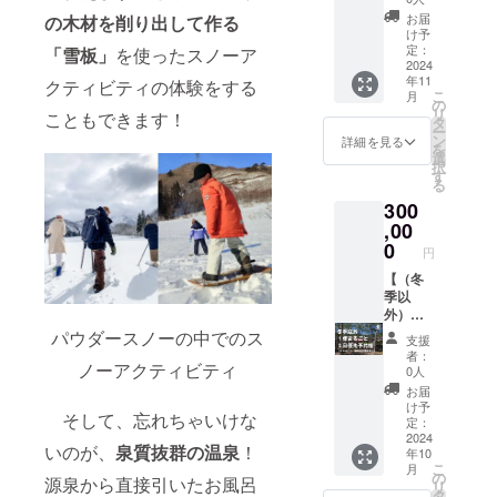
後のご
ラフプ
（フジ
お届
の木材を削り出して作る
利用の
ランの
ロッ
け予
予約を
検討や
ク、長
定：
「雪板」
を使ったスノーア
お願い
デザイ
岡花火
2024
年11
しま
ンのご
期間除
クティビティの体験をする
こ
月
す。 ・
提案が
く）】
の
リ
こともできます！
場所：
可能で
・
タ
ー
THE
す。 ・
「THE
ン
詳細を見る
を
ITAYA
旅費
ITAYA」
選
択
・有効
（往復
施設完
す
る
期間：
50,000
成後の1
300
受取り
円以
棟まる
日から1
内）は
ごと優
,00
年間
価格に
先予約
0
円
含まれ
権で
ます。
す。こ
【（冬
旅費の
のリ
季以
上限を
ターン
外）１
超える
を支援
棟まる
パウダースノーの中でのス
支援
場合
してく
ごと3日
者：
は、別
れた方
優先予
ノーアクティビティ
0人
途ご請
は、宿
約権
お届
求させ
完成後
（フジ
け予
そして、忘れちゃいけな
ていた
に宿泊
ロッ
定：
だくこ
費100円
ク、長
2024
いのが、
泉質抜群の温泉
！
年10
とがご
で予約
岡花火
こ
月
ざいま
可能で
期間除
の
源泉から直接引いたお風呂
リ
す。 ・
す。 ・
く）】
タ