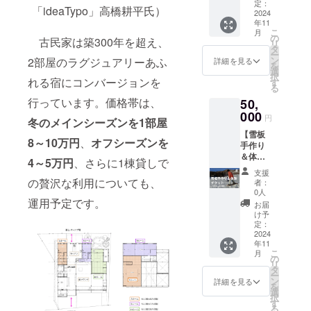
ク、長
検討や
定：
予約を
ご負担
「ideaTypo」高橋耕平氏）
岡花火
2024
デザイ
お願い
くださ
年11
期間除
ンのご
しま
い。 ・
こ
月
く）】
提案が
の
す。 ・
有効期
古民家は築300年を超え、
リ
・
可能で
タ
場所：
間：受
ー
「THE
す。 ・
ン
THE
2部屋のラグジュアリーあふ
詳細を見る
取り日
を
ITAYA」
その他
選
ITAYA
から1年
択
施設完
れる宿にコンバージョンを
かかる
す
・有効
間
る
成後のA
諸経費
期間：
行っています。価格帯は、
50,
ルーム
につい
受取り
優先予
000
てはご
日から1
円
冬のメインシーズンを1部屋
約権で
相談い
年間
【雪板
す。こ
ただく
8～10万円
、
オフシーズンを
手作り
のリ
ことが
＆体験
ターン
ござい
4～5万円
、さらに1棟貸しで
チケッ
を支援
ます。
支援
ト（冬
してく
・相談
の贅沢な利用についても、
者：
季シー
れた方
時間は3
0人
ズン限
運用予定です。
は、宿
時間程
お届
定）】
完成後
度を想
け予
・ス
に宿泊
定：
定して
ノーア
2024
費100円
いま
年11
クティ
で予約
す。 ・
こ
月
ビティ
可能で
の
日程は
リ
の原始
す。 ・
タ
後日
ー
的な遊
利用期
ン
メール
詳細を見る
を
びであ
間：5月
選
にてや
択
る、
中旬～
す
りとり
る