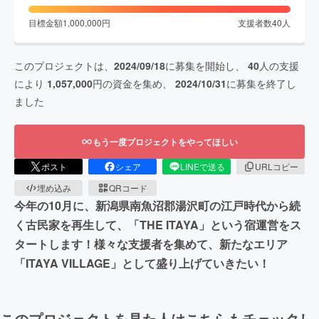
目標金額
1,000,000
円
支援者数
40
人
このプロジェクトは、
2024/09/18
に募集を開始し、
40
人の支援
により
1,057,000
円の資金を集め、
2024/10/31
に募集を終了し
ました
もう一度プロジェクトをやってほしい
ポスト
シェア
LINEで送る
URLコピー
埋め込み
QRコード
今年の10月に、新潟県南魚沼郡湯沢町の江戸時代から続
く古民家を再生して、「THE ITAYA」という宿運営をス
タートします！様々な支援者を集めて、新たなエリア
「ITAYA VILLAGE」として盛り上げていきたい！
このプロジェクトを見た人はこちらもチェックし