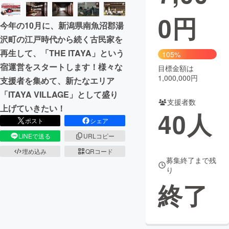
0
円
まちづくり・地域活性化
今年の10月に、新潟県南魚沼郡湯
沢町の江戸時代から続く古民家を
CAMPFIRE for Social Good
CAMPFIRE Creation
再生して、「THE ITAYA」という
105%
CAMPFIREふるさと納税
machi-ya
コミュニティ
宿運営をスタートします！様々な
目標金額は
1,000,000円
支援者を集めて、新たなエリア
「ITAYA VILLAGE」として盛り
支援者数
上げていきたい！
40
人
ポスト
シェア
LINEで送る
URLコピー
埋め込み
QRコード
募集終了まで残
り
終了