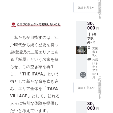
リ
画につ
内しま
タ
は、約
ー
いて、
す。 ・
ン
5cm～
詳細を見る
を
空き家
支援者
選
10cm×
択
活用プ
様の交
す
約10cm
る
ラン
通費や
～20cm
30,
ナー／
滞在
とな
一級建
000
費：支
り、文
円
築士の
援者様
字数や
【（冬
熊谷が
の交通
ロゴの
私たちが目指すのは、江
季以
相談を
費や滞
縦横比
外）B
実施致
在費は
により
戸時代から続く歴史を持つ
ルーム1
しま
各自で
調整さ
支援
日優先
す。 ・
越後湯沢の二居エリアにあ
ご負担
せてい
者：
予約権
具体的
くださ
9人
ただき
（フジ
る「板屋」という名家を蘇
な収支
い。 ・
ます。
お届
ロッ
検討や
支援者
け予
・注意
らせ、この空き家を再生
ク、長
プラン
定：
様との
事項：
岡花火
2024
ニン
連絡方
支援
し、
「THE ITAYA」
という
年11
期間除
グ、デ
法：詳
時、必
こ
月
く）】
ザイン
の
細は
ず備考
宿として新たな命を吹き込
リ
・
など別
タ
メール
欄に掲
ー
「THE
途諸経
ン
でご連
詳細を見る
み、エリア全体を
「ITAYA
載を希
を
ITAYA」
費が発
選
絡致し
望され
択
施設完
VILLAGE」
として、訪れる
生する
す
ます。
る「お
る
成後のB
際は、
・場
名前」
人々に特別な体験を提供し
30,
ルーム
ご相談
所：
または
優先予
000
いただ
THE
「ロ
円
たいと考えています。
約権で
くこと
ITAYA
ゴ」を