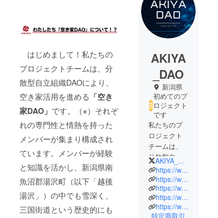
はじめまして！私たちの
AKIYA
プロジェクトチームは、分
_DAO
散型自立組織DAOにより、
新潟県
空き家活用を進める
「空き
初めてのプ
ロジェクト
家DAO」
です。（※）それぞ
です
れの専門性と情熱を持った
私たちのプ
ロジェクト
メンバーが集まり構成され
チームは、
ています。メンバーが経験
分散型自立
AKIYA_DAO2023
と知識を活かし、新潟県南
組織DAOに
https://www.snowsafari.jp/
より、空き
https://www.akisapo.jp/
魚沼郡湯沢町（以下「越後
https://www.instagram.com/snowsafari_localguide_hostel/
家活用を進
湯沢」）の中でも雪深く、
https://www.instagram.com/jectone_akisapo/
める「空き
https://www.youtube.com/channel/UCp-Xj2TJUJ603N2BcQTrVOg
三国街道という歴史的にも
家DAO」で
特定商取引