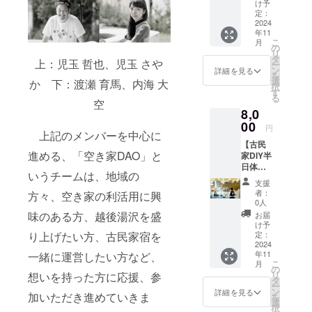
「THE
す）を
け予
ITAYA」
お送り
定：
のロゴ
2024
させて
年11
が木に
いただ
こ
月
印字さ
きま
の
リ
れてい
す。 ・
タ
上：児玉 哲也、児玉 さや
ー
るコー
お気持
ン
詳細を見る
を
スター
ちを有
選
か 下：渡瀬 育馬、内海 大
択
です。
り難く
す
る
・裏山
空
頂戴
8,0
の木か
し、励
ら作っ
00
みとさ
円
上記のメンバーを中心に
た一つ
せて頂
【古民
一つが
きま
進める、「空き家DAO」と
家DIY半
形が違
す。 ・
日体験
う特別
3000円
いうチームは、地域の
チケッ
な商品
のサン
支援
ト（お
です。
クスレ
者：
方々、空き家の利活用に興
にぎり
ターと
0人
ランチ
同様の
味のある方、越後湯沢を盛
お届
付き、
内容と
け予
2024年
り上げたい方、古民家宿を
定：
なりま
11月限
2024
す。
年11
一緒に運営したい方など、
定）】
こ
月
・実施
の
リ
想いを持った方に応援、参
日は別
タ
ー
途おご
ン
詳細を見る
加いただき進めていきま
を
案内し
選
択
ます。