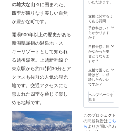
いただきます。
ご利用
の雄大な山々
に囲まれた、
の予約
四季が織りなす美しい自然
をお願
支援に関するよ
いしま
が豊かな町です。
くある質問
す。 ・
場所：
手数料はいく
THE
らかかります
開湯900年以上の歴史がある
ITAYA
か？
・有効
新潟県屈指の温泉地・ス
期間：
目標金額に届
受取り
キーリゾートとして知られ
かなかった場
日から1
合どうなりま
る越後湯沢。上越新幹線で
年間
すか？
東京駅から約1時間30分とア
支援で困った
時はどこに相
クセスも抜群の人気の観光
談したらいい
ですか？
地です。交通アクセスにも
恵まれた四季を通じて楽し
ヘルプページを
見る
める地域です。
このプロジェクト
の問題報告は
こち
ら
よりお問い合わ