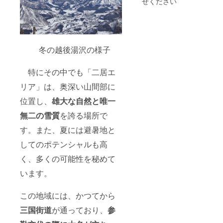
せください
冬の越後湯沢の様子
特にその中でも「二居エ
リア」は、奥深い山間部に
位置し、
雄大な自然と唯一
無二の雪質
を誇る場所で
す。また、夏には避暑地と
してのポテンシャルも高
く、多くの可能性を秘めて
います。
この地域には、かつてから
三国街道
が通っており、
参