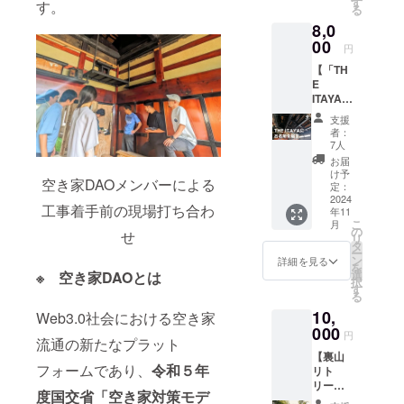
す
す。
る
・実施
8,0
日：11
月中旬
00
円
～下旬
【「TH
予定 支
E
援をい
ITAYA」
ただい
にお名
た後
支援
前を展
に、運
者：
示】 ・
営側か
7人
完成し
らのご
お届
た宿の
案内に
け予
空き家DAOメンバーによる
内部
よ
定：
に、パ
2024
り、
工事着手前の現場打ち合わ
年11
ネル等
実施日
こ
月
に印字
をご案
の
せ
リ
して掲
内しま
タ
ー
載させ
す。 ・
ン
詳細を見る
を
て頂き
支援者
選
※ 空き家DAOとは
択
ます。
様の交
す
る
・寄せ
通費や
10,
書きの
Web3.0社会における空き家
滞在
よう
000
費：支
円
流通の新たなプラット
に、連
援者様
【裏山
名にな
の交通
フォームであり、
令和５年
リト
りま
費や滞
リート
す。 ・
在費は
度国交省「空き家対策モデ
体験チ
ご支援
各自で