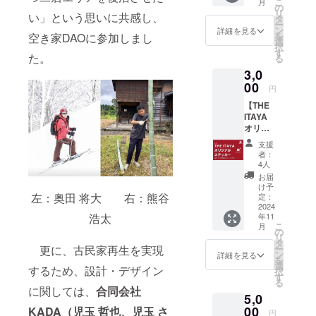
こ
月
をお選
予約を
の
リ
い」という思いに共感し、
び下さ
お願い
タ
ー
い。 ・
しま
ン
詳細を見る
を
空き家DAOに参加しまし
プロ
す。 ・
選
択
ジェク
場所：
す
た。
る
トメン
THE
3,0
バーか
ITAYA
らのお
00
・有効
円
礼のお
期間：
【THE
手紙
受取り
ITAYA
（電子
日から1
オリジ
メール
年間
ナルス
にてお
支援
テッ
送りい
者：
カー】
たしま
4人
・
す）を
お届
「THE
お送り
け予
ITAYA」
左：奥田 将大 右：熊谷
させて
定：
のロゴ
2024
いただ
浩太
年11
デザイ
きま
こ
月
ンのオ
す。 ・
の
リ
リジナ
お気持
タ
更に、古民家再生を実現
ー
ルス
ちを有
ン
詳細を見る
を
テッ
り難く
選
するため、設計・デザイン
択
カーで
頂戴
す
る
す。 ・
し、励
に関しては、
合同会社
5,0
約
みとさ
10cm×
00
KADA（児玉 哲也、児玉 さ
せて頂
円