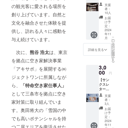
ケッ
支援
空き家の利
の観光客に愛される場所を
ト】 ・
者：
ラウン
活用を希望
10人
創り上げています。自然と
ジでお
お届
している
仕事を
け予
文化を融合させた体験を提
方々を結び
した
定：
り、
2024
供し、訪れる人々に感動を
つけ、流通
年11
ミー
の活性化を
こ
月
与え続けています。
ティン
の
リ
図っていき
グした
タ
ー
り、余
ン
ます。
詳細を見る
を
次に、
熊谷 浩太
は、東京
暇を楽
選
思いに共感
択
しんだ
す
を拠点に空き家解決事業
る
り様々
いただける
3,0
な利用
「アキサポ」を展開する㈱
方はどなた
が可能
00
円
も参画でき
です。
ジェクトワンに所属しなが
【サン
・支援
ますので、
クスレ
ら、
「特命空き家仕事人」
をいた
是非チェッ
ター】
だいた
として三条市を拠点に空き
・「リ
クしてみて
後に、
支援
ターン
運営側
者：
ください！
家対策に取り組んでいま
不要、
からの
3人
ただ支
ご案内
お届
す。奥田将大の「雪国の中
援！」
によ
け予
という
り、今
定：
でも高いポテンシャルを持
方は、
2024
後のご
年11
こちら
利用の
つ二居エリアを復活させた