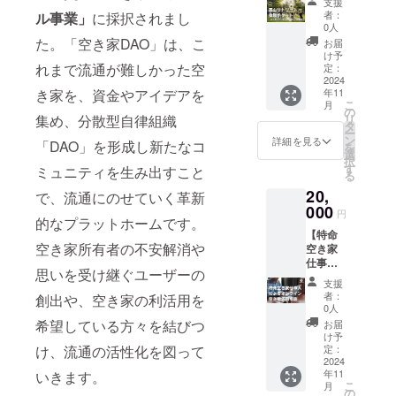
支援
ケット
いただ
ご負担
者：
ル事業」
に採択されまし
（おに
くのは
くださ
0人
ぎりラ
個人さ
た。「空き家DAO」は、こ
い。 ・
お届
ンチ付
まで
支援者
け予
き、5月
れまで流通が難しかった空
も、会
定：
様との
～11月
2024
社・お
連絡方
き家を、資金やアイデアを
年11
限
店・グ
法：詳
こ
月
定）】
ループ
の
細は
集め、分散型自律組織
リ
・約半
単位で
タ
メール
ー
日の体
も歓迎
ン
でご連
詳細を見る
「DAO」を形成し新たなコ
を
験とな
です。
選
絡致し
択
りま
・掲載
す
ます。
ミュニティを生み出すこと
る
す。 ・
期間：
・場
20,
実施期
で、流通にのせていく革新
事業が
所：
間：5月
000
存続す
THE
円
的なプラットホームです。
中旬～
る限り
ITAYA
【特命
11月下
掲載予
・有効
空き家所有者の不安解消や
空き家
旬 支援
定 ・掲
期間：
仕事人
をいた
載方
2024年
思いを受け継ぐユーザーの
による
だいた
法：
11月末
支援
オンラ
後に、
「お名
者：
創出や、空き家の利活用を
イン空
運営側
前」ま
0人
き家活
からの
たは
希望している方々を結びつ
お届
用相
ご案内
「ロ
け予
談】 ・
け、流通の活性化を図って
によ
定：
ゴ」に
空き家
2024
り、
て印
年11
いきます。
活用の
実施日
字。サ
こ
月
事業計
をご案
の
イズ