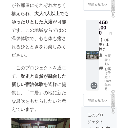
ー
支援者
利用期
・
ン
が各部屋にそれぞれ大きく
詳細を見る
を
様の交
間：12
「THE
選
択
通費等
月上旬
ITAYA」
構えられ、
大人4人以上でも
す
る
は各自
～5月上
施設完
ゆったりとした入浴
が可能
450
でご負
旬 ・支
成後の1
担くだ
援をい
棟まる
,00
です。この地域ならではの
さい。
ただい
ごと3日
0
円
・その
た後
優先予
温泉体験で、心も体も癒さ
他かか
に、運
約権で
【（冬
る諸経
営側か
す。こ
季）１
れるひとときをお楽しみく
費につ
らのご
のリ
棟まる
いては
案内に
ターン
ごと3日
ださい。
支援
ご相談
より、
を支援
優先予
者：
いただ
今後の
してく
約権
1人
このプロジェクトを通じ
くこと
ご利用
れた方
（フジ
お届
がござ
の予約
は、宿
ロッ
け予
て、
歴史と自然が融合した
いま
をお願
完成後
ク、長
定：
す。 ・
いしま
に宿泊
岡花火
2024
新しい宿泊体験
を皆様に提
年10
相談時
す。 ・
費100円
期間除
こ
月
間は3時
場所：
で予約
く）】
の
供し、「二居」の地に新た
リ
間程度
THE
可能で
・
タ
ー
を想定
ITAYA
す。 ・
「THE
ン
な息吹をもたらしたいと考
詳細を見る
を
してい
・有効
利用期
ITAYA」
選
択
ます。
期間：
間：5月
施設完
えています。
す
る
・日程
受取り
中旬～
成後の1
このプロ
は後日
日から1
11月末
棟まる
ジェクト
メール
年間
・支援
ごと3日
にてや
をいた
優先予