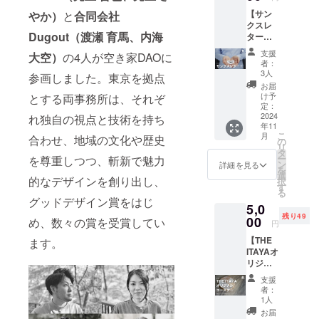
10cmサ
きま
【サン
やか）
と
合同会社
イズと
す。 ・
クスレ
なりま
5000円
Dugout（渡瀬 育馬、内海
ター
す。
のサン
＋】 ・
クスレ
支援
大空）
の4人が空き家DAOに
「リ
ターと
者：
ターン
同様の
3人
参画しました。東京を拠点
不要、
内容と
お届
ただ支
なりま
け予
とする両事務所は、それぞ
援！」
定：
す。
という
2024
れ独自の視点と技術を持ち
年11
方は、
こ
月
合わせ、地域の文化や歴史
こちら
の
リ
をお選
タ
ー
を尊重しつつ、斬新で魅力
び下さ
ン
詳細を見る
を
い。 ・
選
的なデザインを創り出し、
択
プロ
す
る
ジェク
グッドデザイン賞をはじ
5,0
トメン
残り49
バーか
00
め、数々の賞を受賞してい
円
らのお
【THE
ます。
礼のお
ITAYAオ
手紙
リジナ
（電子
ル木製
メール
支援
コース
にてお
者：
ター】
送りい
1人
・
たしま
お届