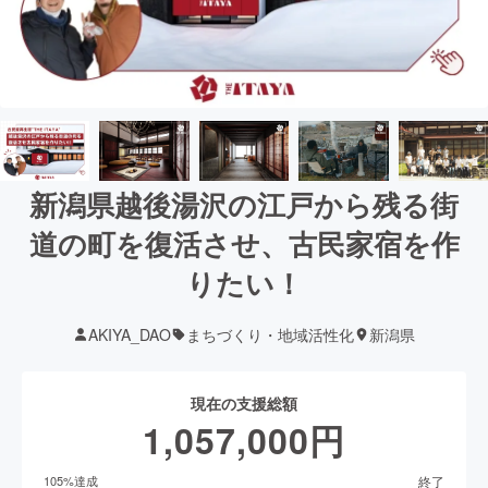
新潟県越後湯沢の江戸から残る街
道の町を復活させ、古民家宿を作
りたい！
AKIYA_DAO
まちづくり・地域活性化
新潟県
現在の支援総額
1,057,000
円
終了
105
%達成