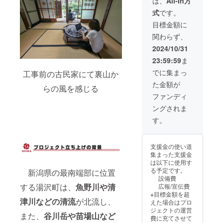
は、
All-In方
りとり
だいた
約権で
式
です。
をして
後に、
す。こ
決定さ
運営側
のリ
目標金額に
せてい
からの
ターン
関わらず、
ただき
ご案内
を支援
ます。
によ
してく
2024/10/31
・場
り、今
れた方
23:59:59
ま
所：購
後のご
は、宿
入者様
利用の
完成後
でに集まっ
工事前の古民家にて裏山か
指定の
予約を
に宿泊
た金額が
駅周辺
お願い
費100円
らの風を感じる
のカ
しま
で予約
ファンディ
フェ等
す。 ・
可能で
ングされま
（購入
場所：
す。 ・
後にご
THE
利用期
す。
連絡し
ITAYA
間：12
て調整
・有効
月上旬
をさせ
期間：
～5月上
支援金の使い道
ていた
受取り
旬 ・支
集まった支援金
だきま
日から1
援をい
は以下に使用す
す。）
年間
ただい
る予定です。
新潟県の最南端部に位置
・有効
た後
設備費
期間：
に、運
する湯沢町は、
魚野川や清
広報/宣伝費
受取り
営側か
※目標金額を超
日から1
らのご
津川などの清流
が北流し、
えた場合はプロ
年間
案内に
ジェクトの運営
より、
また、
谷川岳や苗場山など
費に充てさせて
今後の