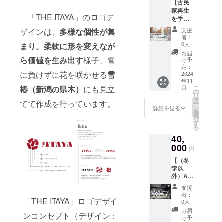
【古民
す。こ
がござ
・有効
ご記入
家再生
のリ
いま
期間：
くださ
「THE ITAYA」のロゴデ
を手が
ターン
す。 ・
受取り
い。ロ
けた一
を支援
相談時
日から1
ザインは、
多様な個性が集
ゴ画像
支援
級建築
してく
間は2時
年間
者：
の受け
士のオ
れた方
間程度
0人
まり、柔軟に形を変えなが
渡しに
ンライ
は、宿
を想定
お届
ついて
ン設計
ら価値を生み出す
様子、雪
完成後
してい
け予
は、プ
デザイ
に宿泊
定：
ます。
ロジェ
に負けずに花を咲かせる
雪
ン相
2024
費100円
・日程
クト終
年11
談】 ・
で予約
は後日
了後に
こ
椿（新潟の県木）
にも見立
月
新築か
可能で
の
メール
お送り
リ
らリノ
す。 ・
タ
にてや
する
てて作成を行っています。
ー
ベー
利用期
ン
りとり
詳細を見る
メール
を
ション
間：5月
選
をして
をご確
択
まで、
中旬～
す
決定さ
認くだ
る
一級建
11月末
せてい
さい。
40,
築士が
・支援
ただき
住まい
000
をいた
ます。
円
づく
だいた
・イン
【（冬
り、空
後に、
ター
季以
間づく
運営側
ネット
外）A
りのご
からの
環境等
ルーム
相談に
ご案内
の負担
支援
１日優
のりま
によ
につい
者：
先予約
「THE ITAYA」ロゴデザイ
す。 ・
り、今
0人
ては、
権（フ
ラフプ
後のご
支援者
お届
ンコンセプト（デザイン：
ジロッ
ランの
利用の
け予
様にて