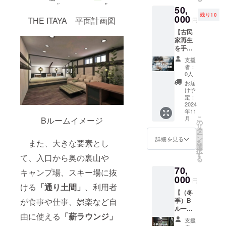
「雪
11月末
をして
50,
板」作
・支援
決定さ
残り10
りを行
000
をいた
せてい
THE ITAYA 平面計画図
円
い、
だいた
ただき
【古民
バック
後に、
ます。
家再生
カント
運営側
・イン
を手が
リーで
からの
ター
けた一
滑る体
ご案内
ネット
支援
級建築
験がで
によ
環境等
者：
士の出
きま
り、今
0人
の負担
張設計
す。 ・
後のご
につい
お届
デザイ
自分だ
利用の
け予
ては、
ン相談
けの手
定：
予約を
支援者
（東京
2024
作り雪
お願い
様にて
年11
都
板を作
しま
ご負担
こ
月
Bルームイメージ
内）】
れま
の
す。 ・
くださ
リ
・新築
す。 ・
タ
場所：
い。 ・
ー
からリ
「THE
ン
THE
詳細を見る
有効期
また、大きな要素とし
を
ノベー
ITAYA」
選
ITAYA
間：受
択
ション
の日帰
す
・有効
取り日
て、入口から奥の裏山や
る
まで、
り温泉
期間：
から1年
70,
一級建
付き。
キャンプ場、スキー場に抜
受取り
間
築士が
000
・実施
日から1
円
住まい
ける
「通り土間」
、利用者
期間：
年間
【（冬
づく
冬季
が食事や仕事、娯楽など自
季）B
り、空
シーズ
ルーム
間づく
ン（12
由に使える
「薪ラウンジ」
１日優
りのご
月上旬
支援
先予約
相談に