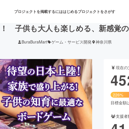
プロジェクトを掲載するには
はじめる
プロジェクトをさがす
！ 子供も大人も楽しめる、新感覚
BuraBuraMart
ゲーム・サービス開発
神奈川県
注目のリターン
注目の新着プロジェクト
募集終了が近いプロジェクト
も
現在の
音楽
舞台・パフォーマンス
45
ゲーム・サービス開発
フード・飲食店
226%
書籍・雑誌出版
アニメ・漫画
目標金額は2
支援者
チャレンジ
ビューティー・ヘルスケ
41