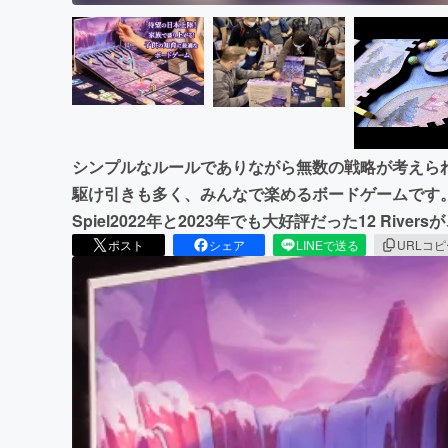
シンプルなルールでありながら無数の戦略が考えら
駆け引きも多く、みんなで楽めるボードゲームです。世
Spiel2022年と2023年でも大好評だった12 Riv
ポスト
シェア
LINEで送る
URLコ