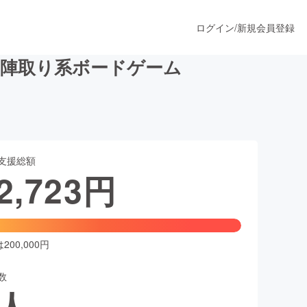
ログイン
/
新規会員登録
の陣取り系ボードゲーム
うすぐ公開されます
支援総額
プロダクト
2,723
円
ファッション
スポーツ
00,000円
数
ア
ソーシャルグッド
人