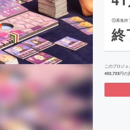
募集終
CAMPFIRE for Social Good
CAMPFIRE Creation
終
CAMPFIREふるさと納税
machi-ya
コミュニティ
このプロジェ
452,723
円の