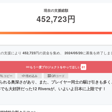
現在の支援総額
452,723
円
人の支援により
452,723
円の資金を集め、
2024/05/20
に募集を終了しま
もう一度プロジェクトをやってほしい
81
RLコピー
埋め込み
QRコード
られる奥深さがあり、また、プレイヤー同士の駆け引きも多く
023年でも大好評だった12 Riversが、いよいよ日本に上陸です！