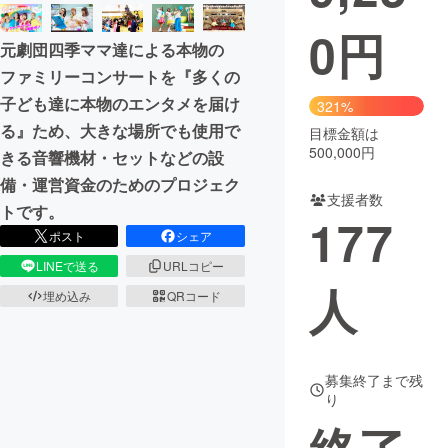
0
円
まちづくり・地域活性化
元劇団四季ママ達による本物の
ファミリーコンサートを『多くの
CAMPFIRE for Social Good
CAMPFIRE Creation
子ども達に本物のエンタメを届け
321%
CAMPFIREふるさと納税
machi-ya
コミュニティ
る』ため、大きな場所でも使用で
目標金額は
500,000円
きる音響機材・セットなどの設
備・運営資金のためのプロジェク
支援者数
トです。
177
ポスト
シェア
LINEで送る
URLコピー
人
埋め込み
QRコード
募集終了まで残
り