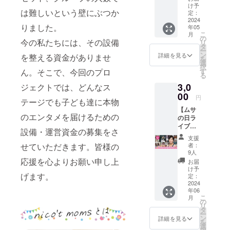
う】 元
ちを応
け予
は難しいという壁にぶつか
劇団四
援して
定：
季俳
2024
くださ
りました。
年05
優 撫
る方！
こ
月
佐仁美
nico’t
の
今の私たちには、その設備
リ
（むさ
moms
タ
ー
ひと
の公演
ン
詳細を見る
を整える資金がありませ
を
み）に
をいつ
選
択
よるオ
か観て
ん。そこで、今回のプロ
す
る
ンライ
みたい
3,0
ジェクトでは、どんなス
ンワー
と思っ
ク
00
て応援
円
テージでも子ども達に本物
ショッ
してく
【ムサ
プを開
ださる
のエンタメを届けるための
の日ラ
催！
方！ぜ
イブで
（nico't
ひご支
設備・運営資金の募集をさ
盛りあ
moms
援よろ
支援
がろ
なおお
しくお
せていただきます。皆様の
者：
う】 6/3
姉さ
願いい
9人
は語呂
ん、ゆ
応援を心よりお願い申し上
たしま
お届
合わせ
きお姉
す。 ※
け予
げます。
で…ム
さんと
定：
画像は
サの
2024
劇団四
イメー
年06
日！NY
季時代
ジです
こ
月
からオ
の同
の
※お礼
リ
ンライ
期！）
タ
メッ
ー
ンで元
日時：5
ン
セージ
詳細を見る
を
劇団四
月25日
選
は