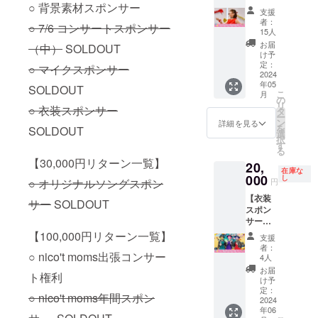
るエリ
ただけ
譲渡
○ 背景素材スポンサー
サー】
研究所
溝口1-
だきま
アの確
る“あし
支援
可） ※
コン
～』 日
6-10
す。 観
者：
保をお
ながお
○ 7/6 コンサートスポンサー
写真は
サート
時：
https://t
15人
劇はも
願いい
じさ
イメー
で欠か
6/1（土
ekuno-
ちろ
お届
たしま
ん”のよ
（中）
SOLDOUT
ジです
せない
）
kawasa
け予
ん、み
す（横
うな支
（実際
音響機
10:30~
定：
ki.com/
○ マイクスポンサー
んなで
7m以上
援者様
の作成
材のう
2024
11:15
access/
歌って
×奥行き
がい
時にデ
年05
ち「ワ
場所：
SOLDOUT
・JR南
踊る参
3m以
らっ
こ
ザイン
月
イヤレ
川崎市
の
武線
加型
上） ※
しゃい
リ
が変更
○ 衣装スポンサー
スハン
総合自
タ
「武蔵
ファミ
場所・
ました
ー
となる
ドマイ
治会館
ン
溝ノ口
詳細を見る
リーコ
規模な
ら是非
を
場合が
SOLDOUT
ク」
神奈川
選
駅」北
ンサー
ど必要
よろし
択
ありま
「ワイ
県川崎
す
口より
ト！ ※
に応じ
くお願
る
す）
ヤレス
市中原
徒歩5分
基本的
て必要
いいた
【30,000円リターン一覧】
20,
ヘッド
区小杉
・東急
にはフ
なス
しま
在庫な
セッ
000
町3丁目
し
田園都
ロアに
○ オリジナルソングスポン
円
タッフ
す！ ※
ト」
600番
市線
座るス
さんの
出演者3
【衣装
「ミキ
https://
サー
SOLDOUT
「溝の
タイル
手配を
名とス
スポン
サー」
www.jic
口駅」
となっ
お願い
タッフ1
サー】
などを
hizaida
より徒
ており
いたし
名の交
nico't
購入さ
【100,000円リターン一覧】
n.or.jp/a
歩5分
ます。
支援
ます。
通費を
moms
せてい
ccess
前方の
者：
※同伴の
（遠方
含みま
○ nico't moms出張コンサー
の作品
ただく
map/
4人
見やす
お子様
の場
す ※出
に欠か
ための
JR南武
いお席
お届
は無料
合、マ
張先の
ト権利
せない
スポン
線、東
け予
を指定
で同じ
イク、
園は決
華やか
サーに
定：
急東横
してご
エリア
○ nico't moms年間スポン
ミキ
定して
な衣
2024
なれる
線・目
用意さ
でご観
サー、
おりま
年06
装。 皆
権利で
黒線
せてい
劇でき