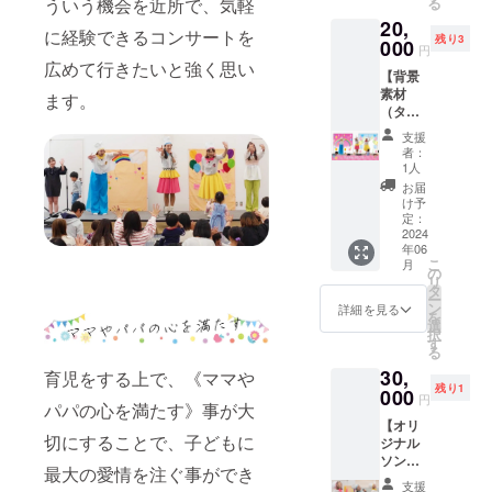
ういう機会を近所で、気軽
る
ことに
Chrism
持つ。
メッ
場所：
ロゴ・
ことの
ゴ・QR
挑戦♪ ※
as」ス
20,
www.m
セージ
NewYor
QRコー
あるロ
に経験できるコンサートを
コード
会場ま
ヌー
残り3
usahito
付きポ
000
kCoffee
ドの
マン
円
を各1点
での交
ピー役
mi.com
スト
神奈川
データ
広めて行きたいと強く思い
ティッ
ずつ挿
通費は
に大抜
【背景
Instagr
カード
県川崎
のご用
ク芸人
入でき
各自で
擢さ
素材
am:
をお送
ます。
市宮前
意をお
さ
ます ※
ご負担
れ、全
（タペ
@musa
りしま
区鷺沼
願いし
ん！）
公序良
くださ
米を巡
スト
hitomi
す。
３丁目
ます ※
この公
支援
俗に反
い ※詳
演。
リー）
nico't
３−８
提出
者：
演で一
する広
細は
2022年
スポン
moms
アスリ
1人
データ
番見や
告はお
CAMPF
11月に
サー】
のこと
エ鷺沼
の拡張
お届
すい1列
受けで
IREメッ
は、NY
大きな
をとに
のビル
け予
子は
目のお
きかね
セージ
の有名
ステー
かく全
定：
内
ai、
席、も
ます ※
にてご
キャバ
ジでの
2024
力で応
https://
jpg、
しくは
リター
連絡し
年06
レー
コン
援して
newyor
pdfのい
後方列
ン画像
こ
月
ます ※
54Belo
サート
あげた
の
k-
ずれか
の見や
はイ
リ
キャン
w での
をより
い！と
タ
coffee.
でお願
すい椅
メージ
ー
セル・
新作
華やか
思って
ン
owst.jp/
詳細を見る
いしま
子席の
です ※
を
ご返金
ミュー
にする
くださ
選
※1時間
す ※ロ
どちら
挿入位
択
不可
ジカ
背景素
る方、
す
半ほど
ゴがな
かをお
置は全
る
（権利
ル"Pres
材（自
ぜひご
の開催
い場合
選びい
体のバ
譲渡
30,
ent
立式タ
育児をする上で、《ママや
支援よ
時間を
はテキ
ただけ
ランス
可） ※
残り1
Perfect
ペスト
000
ろしく
予定し
ストで
円
るお席
をみて
パパの心を満たす》事が大
写真は
"コン
リー）
お願い
ており
こちら
をご用
順不同
イメー
【オリ
サート
を購入
いたし
ます ※
で社
意させ
で記載
切にすることで、子どもに
ジです
ジナル
に主要
させて
ます。
ケーキ
名・団
ていた
させて
ソング
キャス
いただ
※画像は
とお茶
体名・
最大の愛情を注ぐ事ができ
だきま
いただ
スポン
トとし
くため
イメー
代の値
個人名
支援
す。 観
きます