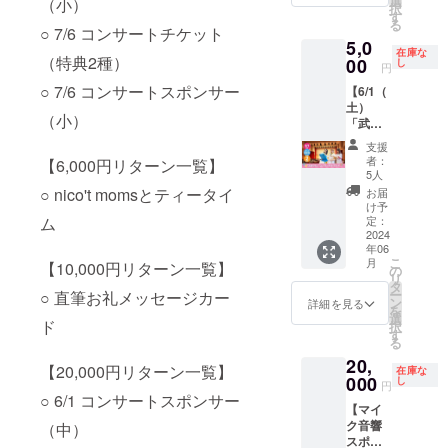
選
に寄与
お願い
援いた
（小）
響しな
択
『ニコ
県川崎
す
するも
します
だいた
いよう
る
ニコ
○ 7/6 コンサートチケット
市中原
のの名
（出演
方へは
に名入
5,0
ファミ
区小杉
称の名
者3名と
nico't
れは小
在庫な
（特典2種）
リーコ
00
町3丁目
し
入れは
スタッ
moms
円
さめの
ンサー
600番
できま
フ1名の
から心
サイズ
○ 7/6 コンサートスポンサー
【6/1（
ト～こ
https://
せん ※
計4人）
を込め
となり
土）
ちら
www.jic
キャン
※日帰り
たお礼
ます ※
（小）
「武蔵
nico't
hizaida
セル・
が困難
動画
法令・
小杉」
研究所
n.or.jp/a
ご返金
な場
と、こ
支援
公序良
ファミ
～』 日
ccess
不可
合、別
どもた
者：
【6,000円リターン一覧】
俗に反
リーコ
時：
map/
5人
（権利
途宿泊
ちへコ
するも
ンサー
7/6（土
JR南武
○ nico't momsとティータイ
譲渡
費のご
ンサー
お届
の、反
ト 選
）
線、東
け予
可） ※
負担を
トを届
社・宗
べる指
ム
10:30~
定：
急東横
写真は
お願い
けるこ
教・政
定席チ
2024
11:15
線・目
イメー
します
とが実
治活動
年06
ケット
場所：
黒線
ジです
※有料開
現した
に寄与
こ
月
【10,000円リターン一覧】
（特典
川崎市
の
「武蔵
催・無
際には
するも
リ
２種
生活文
タ
小杉
料開催
活動報
のの名
ー
○ 直筆お礼メッセージカー
付）】
化会館
ン
駅」か
詳細を見る
の判断
告をお
称の名
を
新作
てくの
選
ら 徒歩
は主催
送りさ
ド
入れは
択
『ニコ
かわさ
す
2分 前
者様に
せてい
できま
る
ニコ
き（て
方の見
おまか
ただき
せん ※
20,
ファミ
くの
やすい
【20,000円リターン一覧】
せしま
ます。
在庫な
キャン
リーコ
000
ホー
し
お席を
す ※パ
子ども
円
セル・
ンサー
ル） 神
○ 6/1 コンサートスポンサー
指定し
フォー
達のた
ご返金
【マイ
ト～こ
奈川県
てご用
マンス
めにご
不可
ク音響
（中）
ちら
川崎市
意させ
ができ
協力い
（権利
スポン
nico't
高津区
ていた