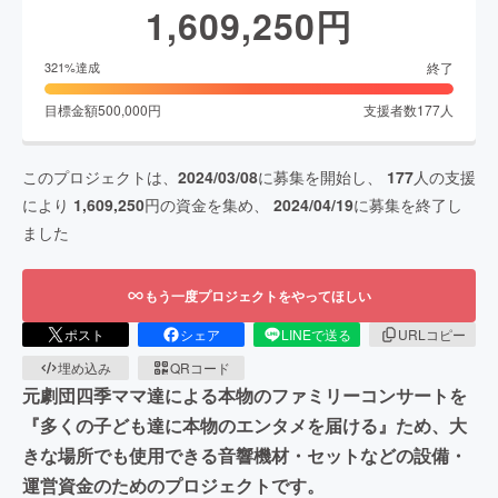
1,609,250
円
終了
321
%達成
目標金額
500,000
円
支援者数
177
人
このプロジェクトは、
2024/03/08
に募集を開始し、
177
人の支援
により
1,609,250
円の資金を集め、
2024/04/19
に募集を終了し
ました
もう一度プロジェクトをやってほしい
ポスト
シェア
LINEで送る
URLコピー
埋め込み
QRコード
元劇団四季ママ達による本物のファミリーコンサートを
『多くの子ども達に本物のエンタメを届ける』ため、大
きな場所でも使用できる音響機材・セットなどの設備・
運営資金のためのプロジェクトです。