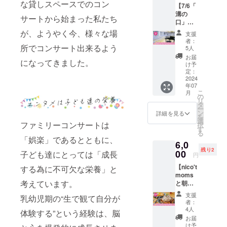
IREの
行ない
な貸しスペースでのコン
フィー
年、「A
【7/6「
ト～こ
チケッ
メッ
ますの
ル NYを
Charlie
溝の
ちら
トをお
セージ
サートから始まった私たち
で、室
拠点に
Brown
口」コ
nico't
求めく
にてお
内履き
活動し
Chrism
ンサー
研究所
が、ようやく今、様々な場
ださい
送りし
は必要
支援
ている
as」ス
トスポ
～』 日
※クラウ
ます
者：
ありま
ミュー
ヌー
ンサー
所でコンサート出来るよう
時：
ドファ
5人
せん。
ジカル
ピー役
（小）
7/6（土
ンディ
お届
子ども
俳優。
に大抜
になってきました。
】 7/6開
）
ング終
け予
に、歌
元劇団
擢さ
催「溝
10:30~
定：
了後に
とダン
四季所
れ、全
の口」
2024
11:15
メール
スを習
属。 日
米を巡
年07
ファミ
場所：
にてご
わせて
本で
こ
演。
月
リーコ
川崎市
の
連絡差
みたい
は、
リ
2022年
ンサー
生活文
タ
し上げ
ママや
「キャ
ー
11月に
トのチ
化会館
ン
ます ※
詳細を見る
パパ！
ッツ」
を
は、NY
ラシ＆
てくの
選
入稿期
ここで
ファミリーコンサートは
「春の
択
の有名
当日会
かわさ
す
限：
なら歌
めざ
る
キャバ
場配布
き（て
4/25 ※
「娯楽」であるとともに、
とダン
め」
レー
6,0
パンフ
くの
ロゴ・
スが一
「マン
54Belo
残り2
レット
00
ホー
子ども達にとっては「成長
QRコー
円
気に体
マミー
w での
にロゴ
ル） 神
ドの
験でき
ア」な
新作
【nico't
する為に不可欠な栄養」と
とQR
奈川県
データ
ちゃう
どに出
ミュー
moms
コード
川崎市
のご用
^^ 自分
演。 米
ジカ
考えています。
と朝の
を掲載
高津区
意をお
の子ど
国で
ル"Pres
優雅な
しま
溝口1-
願いし
支援
もが何
乳幼児期の“生で観て自分が
は、「A
ent
ティー
す。 ※※
6-10
ます ※
者：
に興味
Chorus
Perfect
タイ
こちら
https://t
4人
提出
体験する”という経験は、脳
があり
Line」
"コン
ム】
の権利
ekuno-
データ
お届
どんな
「West
サート
nico't
にはコ
kawasa
け予
の拡張