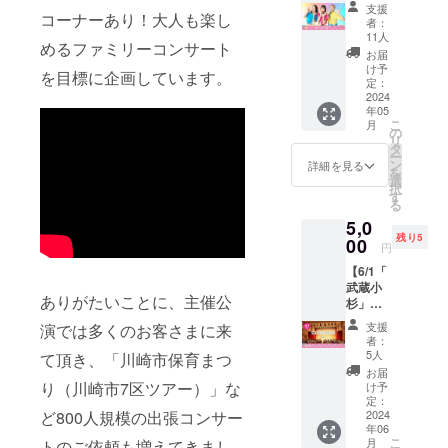
お礼
す！
けない
▽Musa
支援
コーナーあり！大人も楽し
メッ
nico't
NYでの
Hitomi
者：
セー
moms
ミュー
11人
プロ
めるファミリーコンサート
ジ】
の、ガ
ジカル
フィー
お届
nico't
チ歌！
事情の
け予
ル NYを
を目標に企画しています。
moms
ガチダ
定：
お話
拠点に
の3人か
2024
ンス！
や、ム
活動し
年05
ら心を
のパ
サちゃ
ている
こ
月
込めて
フォー
の
んの繊
ミュー
リ
お礼の
マンス
タ
細で迫
ジカル
ー
動画
TIMEも
ン
力ある
詳細を見る
俳優。
を
メッ
ありま
選
歌が観
元劇団
択
セージ
す！ 日
す
られる
四季所
る
をお送
時：6月
貴重な
属。 日
5,0
りしま
16日
体
本で
残り5
す。
00
(日)
験！！
は、
円
nico't
14:15〜
Web会
「キャ
【6/1「
moms
15:15（
議サー
ッツ」
武蔵小
のこと
14:00受
ビス
「春の
ありがたいことに、主催公
杉」コ
はよく
付開
（Zoom
めざ
ンサー
知らな
始） 場
）を使
め」
支援
演では多くのお客さまに来
トスポ
いけど
所：ス
用予
者：
「マン
ンサー
子ども
タジオ
5人
て頂き、「川崎市保育まつ
定。ど
マミー
（小）
たちの
フォー
なたで
お届
ア」な
】 6/1開
ために
り（川崎市7区ツアー）」な
チュン
け予
もお気
どに出
催「武
活動し
定：
http://w
軽にご
演。 米
ど800人規模の出張コンサー
蔵小
2024
ている
ww.stu
参加く
国で
年06
杉」
ママた
diofortu
ださい♪
は、「A
こ
月
トのご依頼も増えてきまし
ファミ