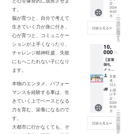
と心を爆発的に成長させま
風に学
Side
に主要
moms
ンサー
定：
ki.com/
子は
ぶか、
Story」
キャス
のメン
2024
トチ
す。
access/
ai、
まずは
「Miss
トとし
年05
バーを
ケット
・JR南
jpg、
この
こ
Saigon
月
て出
脳が育つと、自分で考えて
交えて
は付属
の
武線
pdfのい
ワーク
リ
」、「
演。歌
お茶と
しませ
タ
「武蔵
ずれか
ショッ
ー
Chicag
生きていく力が身に付き、
手や 司
ケーキ
ん。コ
ン
溝ノ口
詳細を見る
でお願
プを受
を
o」など
会業な
を食べ
ンサー
選
駅」北
いしま
心が育つと、コミュニケー
けてみ
択
の地方
ど、マ
ながら
トご参
す
口より
す ※ロ
てから
る
公演に
ルチに
みんな
加希望
徒歩5分
ゴがな
ションが上手くなったり、
決める
出演。
活動を
10,
でゆっ
の場合
・東急
い場合
のもオ
オフブ
続ける
くりお
000
は別途
チャレンジ精神旺盛、失敗
田園都
はテキ
円
ススメ
ロード
他、講
しゃべ
チケッ
市線
ストで
です。
ウェイ
師とし
【直筆
りタイ
にもへこたれない子になり
トをお
「溝の
こちら
1時間の
の新作
ても活
御礼
ム♪ み
求めく
口駅」
で社
レッス
ミュー
ます。
動の幅
メッ
なさん
ださい
より徒
名・団
ンの中
ジカル
を広
セージ
がリ
※クラウ
歩5分
体名・
支援
で歌、
含め、
げ、
をオリ
ラック
ドファ
ゲス
者：
個人名
ダンス
本物のエンタメ、パフォー
数々の
歌、芝
ジナル
スでき
ンディ
12人
ト：
などの
のレッ
舞台に
居、英
ポスト
る場で
ング終
シーク
お届
支援者
マンスを経験する事は、生
スン
出演
語発
カード
自分自
了後に
け予
レット
名を記
別々で
し、振
音、日
でお届
身に癒
定：
メール
ゲスト
きていく上でベースとなる
載させ
受けて
付も手
本語教
け】
2024
しの時
にてご
（過去
ていた
もら
がけて
年05
師とし
nico't
間を。
力を育む、栄養になるので
連絡差
のnico’t
だきま
こ
い、最
月
いる。
て、オ
moms
日時：
の
し上げ
moms
す ※当
リ
後は歌
2019
ンライ
のメン
す。
5/24（
タ
ます ※
コン
リター
ー
いなが
年、「A
ンで世
バーか
金）
ン
入稿期
詳細を見る
サート
ンを1つ
を
ら踊っ
大都市に行かなくても、そ
Charlie
界中に
らお礼
10:00〜
選
限：
にも出
購入に
択
てみる
Brown
生徒を
の直筆
11:30
す
5/23 ※
演した
つきロ