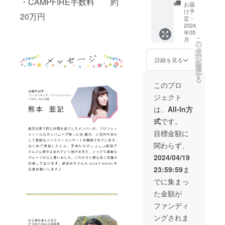
・CAMPFIRE手数料 約
です。
田様 専
ラシを
※法令・
るよ
お届
劇でき
きます
▽スポ
用リ
配布
公序良
け予
う、ど
ます。
※会場ま
20万円
ンサー
ター
（ご希
定：
俗に反
うかご
来場時
での交
（中）
ン】
2024
望の方
するも
支援の
に以下
通費は
年05
特典 ・
nico't
のみ）
の、反
ほどよ
の特典
各自で
こ
月
コン
moms
※※こち
の
社・宗
ろしく
をお渡
ご負担
リ
サート
を2024
らの権
タ
教・政
お願い
ししま
くださ
ー
チラシ
年5月よ
利には
ン
治活動
詳細を見る
い たし
す。 ・
い ※詳
を
＆パン
り、1年
コン
選
に寄与
ます ※
nico't
細は
択
フレッ
間スポ
サート
す
するも
本体に
moms
CAMPF
る
トへ広
ンサー
チケッ
のの名
このプロ
添付す
オリジ
IREメッ
告掲載
になれ
トは付
称の名
るスポ
ナルタ
セージ
ジェクト
・当日
る権
属しま
入れは
ンサー
オルハ
にてご
ご来場
利。 お
せん。
できま
は、
All-In方
名（個
ンカチ
連絡し
の皆さ
礼とし
コン
せん ※
人・法
（大き
ます ※
式
です。
まにス
て1年
サート
キャン
人可）
さ 20
写真は
ポン
間、
ご参加
セル・
目標金額に
を備考
㎝×20
イメー
サーさ
nico't
希望の
ご返金
欄にご
㎝） ・
ジです
関わらず、
まのチ
moms
場合は
不可
記載下
写真入
※キャン
ラシを
のコン
別途チ
（権利
2024/04/19
さい
りメッ
セル・
配布
サート
ケット
譲渡
（ロゴ
セージ
ご返金
23:59:59
ま
（ご希
チラ
をお求
可） ※
不可・
カード
不可
望の方
シ、パ
めくだ
写真は
でに集まっ
名入れ
（nico’t
（権利
のみ）
ンフ
さい ※
イメー
希望な
moms
譲渡
た金額が
※※こち
レット
ご支援
ジです
し可）
メン
可）
らの権
にて広
者様に
ファンディ
※１支援
バー＋
利には
告掲
て広告
につき
ゲス
ングされま
コン
載。 出
データ
１名称
ト） ※