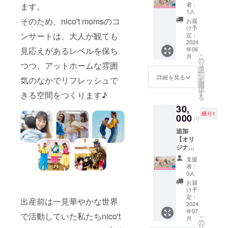
サー】
て出
のスポ
ジです
段も含
者：
ます。
などの
劇はも
※チラシ
今年開
演。歌
ンサー
※nico't
1人
まれて
支援者
ちろ
はA4サ
催のコ
手や 司
になれ
そのため、nico't momsのコ
moms
おりま
お届
名を記
ん、み
イズ
ンサー
会業な
る権利
のいず
け予
す ※１
載させ
んなで
2000部
トで発
ンサートは、大人が観ても
ど、マ
です。
定：
れかの
支援に
ていた
歌って
ほど作
表する
2024
ルチに
当リ
メン
つき１
だきま
踊る参
成し配
見応えがあるレベルを保ち
年06
オリジ
活動を
ターン
バーが
名ご参
す ※当
加型
こ
布予定
月
ナルソ
続ける
のご支
の
代表し
加いた
リター
ファミ
つつ、アットホームな雰囲
リ
です ※
ング製
他、講
援額は
タ
て直筆
だけま
ンを1つ
リーコ
ー
メール
作費の
師とし
背景素
ン
メッ
詳細を見る
す ※会
気のなかでリフレッシュで
購入に
ンサー
を
に記載
ための
ても活
材（自
選
セージ
場まで
つきロ
ト！ ※
択
の期日
リター
動の幅
立式タ
す
をお書
きる空間をつくります♪
の交通
ゴ・QR
基本的
る
までに
ンで
を広
ペスト
きしま
費は各
コード
にはフ
データ
30,
す。
げ、
リー）
す
自でご
を各1点
ロアに
のご用
残り1
nico’t
000
歌、芝
の購入
※CAMP
負担く
円
ずつ挿
座るス
意をい
moms
居、英
費に充
FIREご
ださい
入でき
タイル
ただけ
追加
の公演
語発
てさせ
登録の
※詳細は
ます ※
となっ
ない場
【オリ
では、
音、日
ていた
ご住所
CAMPF
公序良
ており
合、掲
ジナル
思わず
本語教
だき、
へお送
IREメッ
俗に反
ます。
載はで
ソング
誰もが
師とし
タペス
りしま
セージ
支援
する広
※同伴の
きかね
スポン
口ずさ
て、オ
トリー
す
者：
にてご
告はお
お子様
ます
サー】
んだり
ンライ
の裏面
0人
連絡し
受けで
は無料
（キャ
今年開
踊りた
ンで世
もしく
お届
ます ※
きかね
で同じ
ンセ
催のコ
くなる
界中に
は下部
け予
キャン
ます ※
エリア
ル・返
ンサー
テーマ
定：
生徒を
などに
出産前は一見華やかな世界
セル・
リター
でご観
金は不
トで発
2024
ソ ング
持つ。
ご支援
ご返金
ン画像
劇でき
可） ▽
年07
表する
曲、 そ
www.m
者様の
で活動していた私たちnico't
不可
はイ
こ
ます。
月
コン
オリジ
してマ
の
usahito
お名前
（権利
メージ
リ
来場時
サート