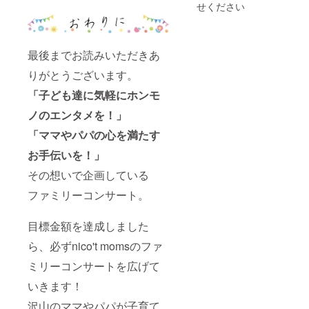
ンディ
があ
提出
せください
不可
ジです
ング終
る！仕
データ
（権利
※キャン
了後に
事を通
の拡張
譲渡
セル・
メール
じてみ
子は
可） ※
ご返金
にて入
んなを
ai、
写真は
不可
最後までお読みいただきあ
稿方
笑顔に
jpg、
イメー
（権利
法・配
す
pdfのい
ジです
りがとうございます。
譲渡
布希望
る！！
ずれか
可）
のチラ
Happin
でお願
「子ども達に気軽にホンモ
シの受
ess な
いしま
け渡し
笑顔で
ノのエンタメを！」
す ※当
方法な
みんな
リター
「ママやパパの心を満たす
どのご
を幸せ
ンを1つ
連絡を
にしよ
購入に
お手伝いを！」
差し上
う！！
つき1枠
げます
」を実
の広告
その想いで企画している
※入稿期
現する
枠を活
限：
会社で
用いた
ファミリーコンサート。
5/23 ※
す。
だけま
提出
す ※公
データ
目標金額を達成しました
序良俗
の拡張
に反す
ら、必ずnico't momsのファ
子は
る広告
ai、
はお受
ミリーコンサートを広げて
jpg、
けでき
pdfのい
かねま
いきます！
ずれか
す ※リ
でお願
ターン
沢山のママやパパが子育て