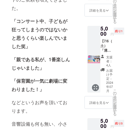
ちを応
の
ne3.co
※日程が
Chorus
リ
リーコ
援して
タ
m 神奈
近くな
Line」
た。
ー
ンサー
くださ
ン
川県川
詳細を見る
りまし
「West
を
トのチ
る方！
選
崎市高
たら
Side
択
ラシ＆
nico’t
す
津区溝
CAMPF
「コンサート中、子どもが
Story」
る
当日会
moms
口３丁
IREメッ
「Miss
5,0
場配布
の公演
狂ってしまうのではないか
目１５
セージ
Saigon
残り1
パンフ
00
をいつ
−１
にて参
円
」、「
レット
と思うくらい楽しんでいま
か観て
「高津
加URL
Chicag
【7/6（
にロゴ
みたい
駅」西
をお送
o」など
した笑」
土）
とQR
と思っ
改札か
りしま
の地方
「溝の
コード
て応援
ら徒歩
す ※開
公演に
口」
を掲載
してく
５分 対
催日時
支援
出演。
「親である私が、1番楽しん
ファミ
しま
ださる
象年
者：
は日本
オフブ
リーコ
す。 ※※
方！ぜ
4人
齢：歩
時間で
じゃいました」
ロード
ンサー
こちら
ひご支
けるよ
お届
す ※海
ウェイ
ト 選
の権利
援よろ
け予
うに
外から
の新作
べる指
にはコ
定：
しくお
なった
「保育園が一気に劇場に変
繋げる
ミュー
定席チ
2024
ンサー
願いい
子から
ため電
ジカル
年07
ケット
トチ
わりました！」
たしま
未就学
波状況
含め、
こ
月
（特典
ケット
の
す。 ※
児まで
が不安
数々の
リ
２種
は付属
タ
画像は
持ち
定にな
舞台に
ー
付）】
などというお声を頂いてお
しませ
ン
イメー
詳細を見る
物：動
る場合
出演
を
新作
ん。コ
選
ジです
きやす
もあり
し、振
択
ります。
『ニコ
ンサー
す
※約2分
い服
ます
付も手
る
ニコ
トご参
ほどの
装、飲
▽Musa
がけて
5,0
ファミ
加希望
動画を
み物 ※
Hitomi
いる。
音響設備も何も無い、小さ
残り5
リーコ
00
の場合
CAMPF
裸足で
円
プロ
2019
ンサー
は別途