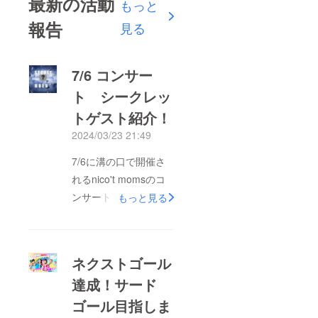
最新の活動
もっと
で記載
場合、
させて
掲載は
報告
見る
いただ
できか
きます
ねます
※チラシ
（キャ
はA4サ
ンセ
イズ
7/6 コンサー
ル・返
2000部
金は不
ト シークレッ
ほど作
可） ▽
成し配
入稿用
トゲスト紹介！
布予定
データ
です ※
のガイ
2024/03/23 21:49
入稿期
ドライ
日まで
ン ・イ
7/6に溝の口で開催さ
にデー
ラスト
タのご
レー
れるnico't momsのコ
用意を
ターも
いただ
ンサート、豪華ゲスト
もっと見る
しくは
けない
PDF
をご紹介いたします！⁡
場合、
データ
掲載は
で提出
返礼品の5000円チ
できか
お願い
ケットを購入するとゲ
ねます
しま
ネクストゴール
（キャ
す。
ストさんの写真入り
ンセ
（保存
達成！サード
メッセージカードも貰
ル・返
形式：
金は不
ai、
ゴール目指しま
えちゃいます！⁡⁡
可） ▽
pdf）