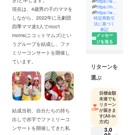
き)と申します。
https://www.facebook.com/profile.php?id=100002793920978
季、元
https://instagram.com/nicot.moms?igshid=YmMyMTA2M2Y=
現在は、4歳男の子のママを
ピューロラ
https://www.instagram.com/yuki.m_34?igsh=cGt5eXN5dDQ0ejV3
しながら、2022年に元劇団
特定商取引
ンド ライブ
法に基づく
エンターテ
四季ママ達3人でnico't
表記
イナー
moms(ニコットマムズ)とい
メッセー
・ファミ
ジを送る
うグループを結成し、ファ
リーコン
サート プロ
ミリーコンサートを開催し
デュース、
ています。
出演
リターンを
【元劇団四
選ぶ
季ママ達
nico't
moms(ニ
目標金額
コットマム
未達でも
リターン
ズ)】
結成当初、自分たちの持ち
が届きま
【地域の仲
す
(All-in
間で創る
出しで赤字でファミリーコ
方式)
アートde
ンサートを開催してきた私
3,0
ミュージカ