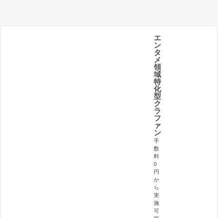
エ
ン
タ
メ
領
域
特
化
型
ク
ラ
フ
ァ
ン
手
数
料
0
円
か
ら
実
施
可
能