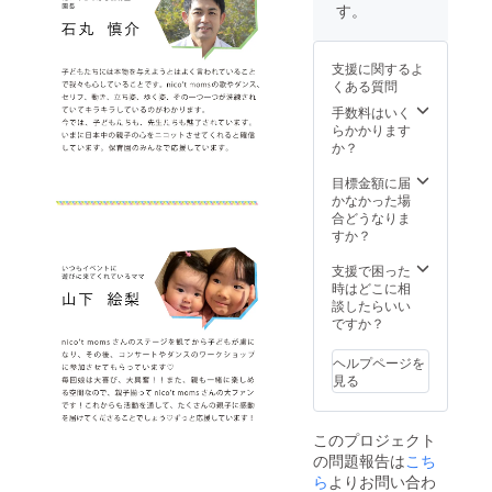
サート
張コン
のご用
す。
をいず
１支援
チケッ
サート
意をお
れかの
につき
トは付
では、
願いし
機材に
１名ご
属しま
「協賛
ます
名入れ
参加い
支援に関するよ
せん。
企業 株
（下部
させて
ただけ
くある質問
コン
式会社
に詳細
いただ
ます ※
サート
小田
あり）
手数料はいく
きます
返礼品
ご参加
LAND
※クラウ
らかかります
（機材
は当日
希望の
様」と
ドファ
か？
の指定
お渡し
場合は
アナウ
ンディ
不可）
させて
別途チ
ンスい
ング終
目標金額に届
※法令・
いただ
ケット
たしま
了後に
かなかった場
公序良
きます
をお求
す。 ▽
メール
合どうなりま
俗に反
※会場ま
めくだ
株式会
にて入
すか？
するも
での交
さい ※
社小田
稿方
の、反
通費は
ご支援
LAND
法・配
支援で困った
社・宗
各自で
者様に
「Happi
布希望
時はどこに相
教・政
ご負担
て広告
nessな
のチラ
談したらいい
治活動
くださ
データ
笑顔を
シの受
ですか？
に寄与
い ※詳
のご用
創造し
け渡し
するも
細は
意をお
続ける
方法な
のの名
ヘルプページを
CAMPF
願いし
会社」
どのご
称の名
見る
IREメッ
ます
を経営
連絡を
入れは
セージ
（下部
理念に
差し上
できま
にてご
に詳細
掲げ、
げます
せん ※
連絡し
このプロジェクト
あり）
「笑顔
※入稿期
キャン
ます ※
の問題報告は
こち
※クラウ
の先に
限：
セル・
写真は
ドファ
は幸せ
ら
よりお問い合わ
4/25 ※
ご返金
イメー