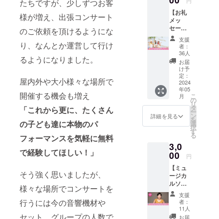
00
円
たちですが、少しずつお客
ル】
【お礼
・０歳から
様が増え、出張コンサート
メッ
指導できる
セー
のご依頼を頂けるようにな
ジ】
ダンスイン
支援
nico't
り、なんとか運営して行け
者：
スインスト
moms
36人
ラクター
るようになりました。
の3人か
お届
ら心を
・振付師
け予
込めて
定：
屋内外や大小様々な場所で
お礼の
2024
年05
メッ
開催する機会も増え
こ
月
セージ
の
リ
をお送
タ
「これから更に、たくさん
ー
りしま
ン
詳細を見る
を
す。
の子ども達に本物のパ
選
択
nico't
す
る
フォーマンスを気軽に無料
moms
3,0
のこと
で経験してほしい！」
はよく
00
円
知らな
【ミュ
いけど
そう強く思いましたが、
ージカ
子ども
ルソン
たちの
様々な場所でコンサートを
グを英
ために
支援
語で
活動し
行うには今の音響機材や
者：
歌って
ている
11人
踊ろ
セット、グループの人数で
ママた
お届