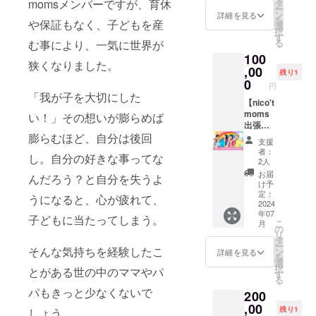
ナルソ
momsメンバーですが、育休
マやパ
タ
mi.com
や屋号
譲渡
です ※
ー
に以下
詳細 新
ング製
パたち
ン
Instagr
を入れ
詳細を見る
可） ※
挿入位
を
の特典
作『ニ
や保証もなく、子どもを産
作費の
の気持
選
am:
させて
写真は
置は全
択
をお渡
コニコ
ための
ちに寄
す
@musa
いただ
NewYor
体のバ
る
む事により、一気に世界が
ししま
ファミ
リター
り添い
hitomi
きま
kCoffee
ランス
す。 ・
リーコ
100
ンで
聴いて
す。 タ
HPから
狭くなりました。
をみて
nico't
ンサー
す。
,00
いるだ
ペスト
残り1
のイ
順不同
moms
ト～こ
nico’t
けで癒
0
リーが
メージ
円
で記載
オリジ
ちら
moms
しの効
使えな
「我が子を大切にした
です。
させて
ナルタ
nico't
の公演
【nico't
果が得
くなる
いただ
オルハ
研究所
では、
moms
られ
い！」その想いが膨らめば
まで末
きます
ンカチ
～』 日
思わず
出張コ
る、そ
永く大
※チラシ
（大き
時：
膨らむほど、自分は後回
誰もが
ンサー
んなバ
切に使
支援
はA4サ
さ 20
6/1（土
口ずさ
ト権
ラード
用させ
者：
イズ
㎝×20
し。自分の好きな事ってな
）
んだり
利】 あ
曲をお
ていた
2人
2000部
㎝） ・
10:30~
踊りた
なたの
届けし
だきま
お届
んだろう？と自分を失うよ
ほど作
写真入
11:15
くなる
街まで
ていま
す。 ご
け予
成し配
りメッ
場所：
テーマ
nico't
す。 ご
定：
支援者
うになると、心が疲れて、
布予定
セージ
川崎市
ソ ング
moms
2024
支援い
様へは
です ※
カード
総合自
年07
曲、 そ
がコン
ただい
子どもに当たってしまう。
お礼の
メール
こ
（nico’t
月
治会館
してマ
サート
た方に
の
メッ
に記載
リ
moms
マやパ
をしに
は感謝
タ
セージ
の期日
ー
メン
パたち
伺いま
そんな気持ちを経験したこ
を込め
ン
をお送
詳細を見る
までに
を
バー＋
の気持
す。 な
て2024
選
りさせ
データ
択
ゲス
とがある世の中のママやパ
ちに寄
かなか
年内に
す
ていた
のご用
る
ト） ※
り添い
観に行
開催さ
だきま
意をい
パもきっと少なくないで
１支援
200
聴いて
けない
れるコ
す。 リ
ただけ
につき
いるだ
けど来
,00
ンサー
ターン
残り1
しょう。
ない場
１名ご