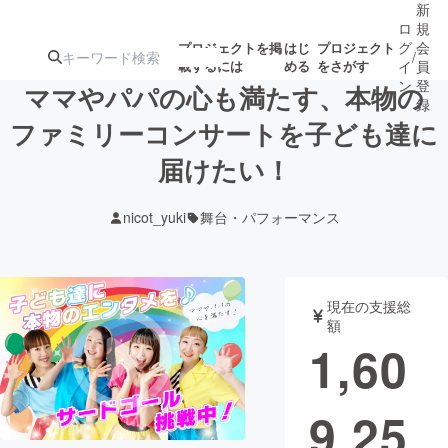
新
ロ
規
グ
会
プロジェクトを掲
はじ
プロジェクト
/
載するには
める
をさがす
イ
員
ン
登
ママやパパの心も満たす、本物の
録
ファミリーコンサートを子ども達に
届けたい！
人気のプロ
注目のリ
注目の新着プロ
募集終了が近いプ
もうすぐ公開
ジェクト
ターン
ジェクト
ロジェクト
されます
nicot_yuki
舞台・パフォーマンス
アート・写真
音楽
現在の支援総
テクノロジー・ガジェット
ゲーム・サ
額
1,60
映像・映画
書籍・雑誌
9,25
ビジネス・起業
チャレンジ