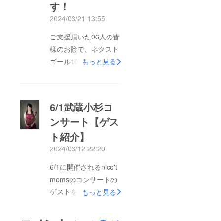
が！！！！！この日の
入稿用
（画像
す！
データ
データ
ゲストさん…シーク
のガイ
2024/03/21 13:55
でも受
ドライ
レットゲストの為、ど
け付け
ン ・イ
しま
ご支援頂いた96人の皆
なたが来るかお伝えで
ラスト
す。解
様のお陰で、ネクスト
レー
像度
きません。⁡しかし！ヒ
ターも
350dpi
ゴール100万円を達成
もっと見る
ントはあります！！⁡ヒ
しくは
以上推
PDF
しました！！！！！達
奨） ・
ント①色んな楽器が弾
データ
カラー
成率は200%！！こん
ける芸人さん⁡ヒント
で提出
設定：
お願い
CMYK
なにも沢山の方に応援
②『ロマンチック芸
6/1武蔵小杉コ
しま
モード
して頂ける事に、胸が
す。
人』⁡ヒント③nico't
・文字
ンサート【ゲス
（保存
は全て
熱くなります。nico't
momsの過去の公演に
形式：
アウト
ト紹介】
momsメンバー一同、
ai、
ライン
も出演し、ママもパパ
pdf）
化 ・画
心より感謝申し上げま
2024/03/12 22:20
も子ども達、nico't
（画像
像を配
す。そして、皆様から
データ
置の場
momsも大盛り上がり
6/1に開催されるnico't
でも受
合、画
の応援を受けて、
にしてくれた芸人さ
け付け
像も一
momsのコンサートの
しま
nico't momsは更なる
緒にお
ん！⁡気になる方は検索
ゲストをご紹介いたし
す。解
もっと見る
送りく
高みへ挑戦すべく＼
してみてね(小声)⁡⁡…⁡⁡一
像度
ださ
ます！返礼品の5000
350dpi
い。 ▽
サードゴール150万円
度みたら忘れない？！
以上推
円チケットを購入する
コン