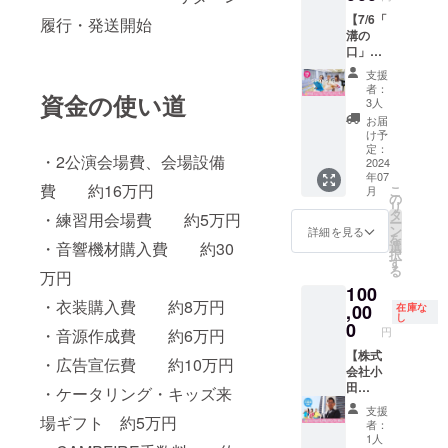
限：
レット
にSNS
で末永
ていた
ます。
にてご
2025年
【7/6「
に広告
履行・発送開始
などで
く大切
だきま
来場時
連絡し
5月末
溝の
を掲載
支援者
に使用
す。 観
に以下
ます ※
口」コ
しま
様のお
させて
劇はも
の特典
返礼品
ンサー
す。 広
名前を
いただ
ちろ
支援
をお渡
は当日
トスポ
告サイ
掲載さ
きま
者：
ん、み
ししま
お渡し
資金の使い道
ンサー
ズは縦
せてい
3人
す。 ご
んなで
す。 ・
させて
（中）
6.3×横
ただ き
支援者
お届
歌って
nico't
いただ
】 7/6開
9.2cm
ます。
け予
様へは
踊る参
moms
きます
催「溝
です。
定：
※SNSな
お礼の
加型
オリジ
・2公演会場費、会場設備
※写真は
の口」
2024
▽スポ
どに掲
メッ
ファミ
ナルタ
イメー
年07
ファミ
ンサー
載させ
セージ
リーコ
費 約16万円
オルハ
こ
ジです
月
リーコ
（中）
の
ていた
をお送
ンサー
ンカチ
リ
※１支援
ンサー
特典 ・
タ
だくス
・練習用会場費 約5万円
りさせ
ト！ ※
（大き
ー
につき
トのチ
コン
ン
ポン
詳細を見る
ていた
基本的
さ 20
を
１名ご
ラシ＆
サート
・音響機材購入費 約30
選
サー名
だきま
にはフ
㎝×20
択
参加い
当日会
チラシ
す
（個
す。 今
ロアに
㎝） ※
る
ただけ
万円
場配布
＆パン
人・法
まで以
座るス
１支援
ます ※
100
パンフ
フレッ
人可）
上にク
タイル
につき
キャン
・衣装購入費 約8万円
レット
,00
トへ広
在庫な
を備考
オリ
となっ
１名ご
セル・
し
に広告
告掲載
0
欄にご
ティの
ており
円
・音源作成費 約6万円
参加い
ご返金
を掲載
・当日
記載下
高い 作
ます。
ただけ
不可
しま
【株式
ご来場
さい
品をお
・広告宣伝費 約10万円
※同伴の
ます ※
（権利
す。 広
会社小
の皆さ
（ロゴ
届け
お子様
返礼品
譲渡
告サイ
田
まにス
・ケータリング・キッズ来
不可・
し、お
は無料
は当日
可）
ズは縦
LAND
ポン
名入れ
客さま
で同じ
支援
お渡し
6.3×横
代表取
場ギフト 約5万円
サーさ
希望な
の笑顔
者：
エリア
させて
9.2cm
締役 小
まのチ
し可）
1人
が増え
でご観
いただ