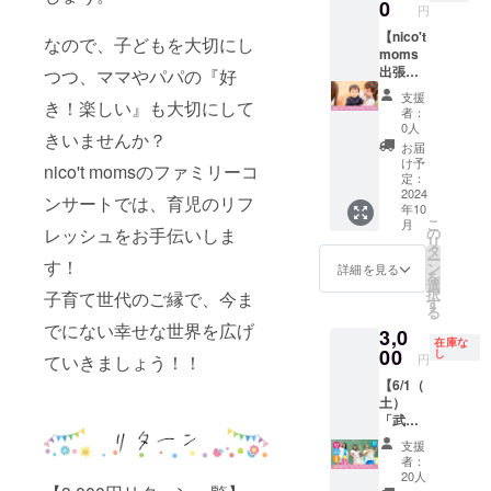
けで癒
てくれ
トでプ
0
画像2枚
円
合、掲
参加い
しの効
るなら
ログラ
目（現
載はで
ただけ
果が得
見てみ
【nico't
ムにお
在）か
なので、子どもを大切にし
きかね
ます ※
られ
たい！
moms
名前を
ら1枚目
ます
返礼品
る、そ
nico't
出張コ
つつ、ママやパパの『好
記載さ
の画像
（キャ
は当日
んなバ
moms
ンサー
せてい
のよう
支援
ンセ
お渡し
き！楽しい』も大切にして
ラード
のイベ
トを愛
ただき
な美術
者：
ル・返
させて
曲をお
ントを
知の保
ます。
セット
0人
金は不
きいませんか？
いただ
届けし
地元で
育園児
※プログ
となる
お届
可） ▽
きます
ていま
主催し
に届け
ラムに
予定で
け予
nico't momsのファミリーコ
コン
※会場ま
す。 ご
たい！
られる
掲載さ
定：
す。 今
サート
での交
支援い
と思っ
権利】
2024
せてい
まで以
ンサートでは、育児のリフ
詳細 新
通費は
年10
ただい
てくだ
「nico't
ただく
上にク
作『ニ
こ
各自で
月
た方に
さる方
moms
スポン
レッシュをお手伝いしま
の
オリ
コニコ
リ
ご負担
は感謝
に！ 約
のコン
サー名
タ
ティの
ファミ
ー
くださ
す！
を込め
40分の
サート
（個
ン
高い 作
詳細を見る
リーコ
を
い ※詳
て2024
台本あ
を多く
人・法
選
品をお
ンサー
択
細は
子育て世代のご縁で、今ま
年内に
りのス
の園児
人可）
す
届け
ト～こ
る
CAMPF
開催さ
トー
に観せ
を備考
し、お
でにない幸せな世界を広げ
ちら
IREメッ
3,0
れるコ
リー仕
てあげ
欄にご
客さま
在庫な
nico't
セージ
ンサー
立ての
た
00
記載下
し
の笑顔
ていきましょう！！
円
研究所
にてご
トでプ
本格コ
い！」
さい
が増え
～』 日
連絡し
【6/1（
ログラ
ンサー
という
（ロゴ
るよ
時：
ます ※
土）
ムにお
トをお
声をい
不可・
う、ど
7/6（土
写真は
「武蔵
名前を
届けし
ただい
名入れ
うかご
）
イメー
小杉」
記載さ
ます♪ ※
た愛知
希望な
支援の
支援
10:30~
ジです
ファミ
せてい
クラウ
県内の
し可）
ほどよ
者：
11:15
※キャン
リーコ
ただき
ドファ
保育園
※法令・
20人
ろしく
場所：
セル・
ンサー