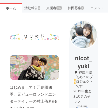
活動報告
支援者
仲間募集
コメント
ホーム
6
99+
1
nicot_
yuki
神奈川県
初めてのプ
ロジェクト
です
はじめまして！元劇団四
2019年生ま
季、元ピューロランドエン
れの男の子
ターテイナーの村上侑希(ゆ
ママ。
・元劇団四