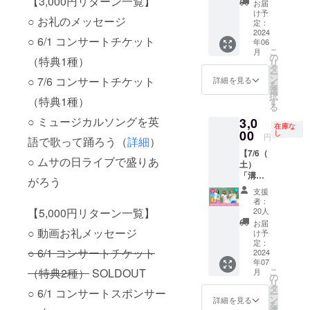
【3,000円リターン一覧】
ます。
ンディ
（園児
公序良
お願い
お届
川崎市
ご返金
ト 前
※プログ
ング終
数約200
俗に反
け予
い たし
生活文
○ お礼のメッセージ
不可
方指定
ラムに
了後、
名）に
定：
するも
ます！
化会館
（権利
席チ
2024
掲載さ
日程調
コン
の、反
※本体に
○ 6/1 コンサートチケット
てくの
譲渡
年06
ケット
せてい
整の後
サート
社・宗
表示す
こ
かわさ
月
可）
（特典1
ただく
コン
をプレ
の
教・政
るスポ
（特典1種）
リ
き（て
種
スポン
サート
ゼント
タ
治活動
ンサー
ー
くの
付）】
サー名
日を決
できる
ン
○ 7/6 コンサートチケット
に寄与
詳細を見る
名（個
を
ホー
新作
（個
定しま
権利で
選
するも
人・法
択
ル）
『ニコ
（特典1種）
人・法
す
す。 約
す
のの名
人可）
る
ニコ
人可）
（2024
40分の
称の名
を備考
○ ミュージカルソングを英
3,0
ファミ
を備考
年7月以
台本あ
入れは
欄にご
在庫な
リーコ
00
欄にご
降の開
りのス
し
できま
記載下
円
語で歌って踊ろう（
詳細
）
ンサー
記載下
催とな
トー
せん ※
さい
【7/6（
ト～こ
さい
りま
リー仕
キャン
（ロゴ
○ ムサの日ライブで盛りあ
土）
ちら
（ロゴ
す） ※
立ての
セル・
不可・
「溝の
nico't
不可・
出演者3
本格コ
ご返金
がろう
名入れ
口」
研究所
名入れ
名とス
ンサー
不可
希望な
支援
ファミ
～』 日
希望な
タッフ1
トを多
（権利
者：
し可）
リーコ
時：
【5,000円リターン一覧】
し可）
名が同
くの園
20人
譲渡
※１支援
ンサー
6/1（土
※法令・
行しま
児と保
可） ※
お届
につき
ト 前
○ 動画お礼メッセージ
）
公序良
す ※別
護者の
け予
写真は
１名称
方指定
10:30~
定：
俗に反
途神奈
方にお
イメー
を名入
○ 6/1 コンサートチケット
席チ
2024
11:15
するも
川県か
届けし
ジです
れさせ
年07
ケット
場所：
の、反
らの往
ます。
ていた
（特典2種）
SOLDOUT
こ
月
（特典1
川崎市
の
社・宗
復交通
当リ
だきま
リ
種
総合自
タ
教・政
費のご
ターン
○ 6/1 コンサートスポンサー
す ※演
ー
付）】
治会館
ン
治活動
負担を
をご支
詳細を見る
出に影
を
新作
神奈川