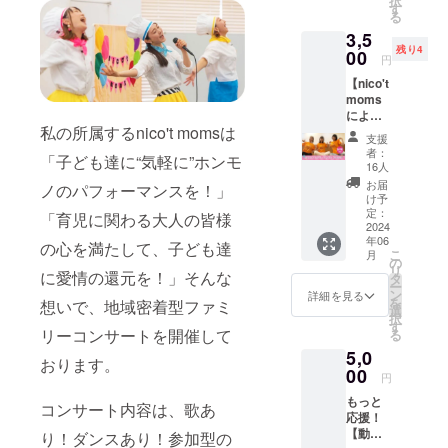
択
季俳
(土)
す
CAMPF
る
優、撫
AM10:0
IREの
3,5
佐仁美
0〜
メッ
残り4
（むさ
00
11:00
セージ
円
ひと
Web会
にてお
【nico't
み）ラ
議サー
送りし
moms
イブに
ビス
ます。
による
参加し
（Zoom
私の所属するnico't momsは
歌とダ
て盛り
）を使
支援
ンスの
あがろ
用予
者：
「子ども達に“気軽に”ホンモ
ワーク
う！
定。ど
16人
ショッ
（nico't
なたで
お届
ノのパフォーマンスを！」
プ】 今
moms
もお気
け予
回のリ
なおお
定：
軽にご
「育児に関わる大人の皆様
ターン
2024
姉さ
参加く
年06
のため
ん、ゆ
の心を満たして、子ども達
ださい♪
こ
月
に企画
きお姉
の
※日程が
リ
に愛情の還元を！」そんな
した、
さんと
タ
近くな
ー
ここで
劇団四
ン
りまし
詳細を見る
を
想いで、地域密着型ファミ
しか受
季時代
選
たら
択
けられ
の同
す
CAMPF
リーコンサートを開催して
る
ない初
期！）
IREメッ
5,0
開催の
日時：6
セージ
おります。
歌とダ
00
月3日
にて参
円
ンスの
(月)
加URL
もっと
ワーク
PM9:00
コンサート内容は、歌あ
をお送
応援！
ショッ
〜10:00
りしま
【動画
プで
り！ダンスあり！参加型の
普段聞
す。