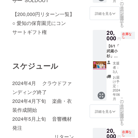
サー
SOLDOUT
スピー
すので
こ
月
さんの
す。 当
の
「武蔵
ただき
ます。
カーの
リクエ
リ
想いが
リター
タ
小杉
ます。
来場時
音響機
ストな
ー
込めら
ンのご
ン
【200,000円リターン一覧】
駅」か
詳細を見る
観劇は
に以下
器もご
どは受
を
れたオ
支援額
選
ら 徒歩
もちろ
の特典
用意も
けかね
択
リジナ
○ 愛知の保育園児にコン
は音響
す
2分 ゲ
ん、み
をお渡
お願い
ます ※
る
ル衣装
設備の
スト：
んなで
ししま
しま
クラウ
サートギフト権
20,
を着て
購入費
ヴァイ
歌って
す。 ・
在庫な
す） ※
ドファ
公演さ
000
に充て
し
オリニ
踊る参
円
nico't
イベン
ンディ
せてく
させて
スト 間
加型
moms
トの集
ング終
【6/1「
ださ
いただ
脇佑華
ファミ
オリジ
客・PR
了後出
武蔵小
い！ 衣
き、機
この公
リーコ
ナルタ
はお任
張日を
杉」コ
装が使
材の一
演で一
ンサー
オルハ
せい た
決定し
ンサー
えなく
部にご
番見や
スケジュール
ト！ ※
支援
ンカチ
します
ます
トスポ
なるま
支援者
すい1列
者：
基本的
（大き
（ご希
ンサー
で末永
様のお
3人
目のお
にはフ
さ 20
望に応
（中）
く大切
名前や
席、も
お届
ロアに
㎝×20
じて
】 6/1開
に使用
屋号を
け予
2024年4月 クラウドファ
しくは
座るス
㎝） ※
nico't
催「武
させて
定：
入れた
後方列
タイル
会場ま
moms
蔵小
2024
いただ
ンディング終了
ステッ
の見や
となっ
での交
でもコ
年06
杉」
きま
カーな
すい椅
ており
通費は
こ
ンサー
月
2024年4月下旬 楽曲・衣
ファミ
す。 新
の
どを貼
子席の
ます。
各自で
リ
ト情報
リーコ
しい衣
タ
らせて
どちら
※同伴の
ご負担
ー
のシェ
装作成開始
ンサー
装が完
ン
いただ
詳細を見る
かをお
お子様
くださ
を
アは行
トのチ
成しま
選
きま
選びい
は無料
2024年5月上旬 音響機材
い ※詳
択
いま
ラシ＆
した
す
す。 機
ただけ
で同じ
細は
る
す） ※
当日会
ら、衣
材が使
るお席
発注
エリア
CAMPF
当権利
20,
場配布
装発表
えなく
をご用
でご観
在庫な
IREメッ
有効期
パンフ
000
と同時
し
リターン
なるま
意させ
円
劇でき
セージ