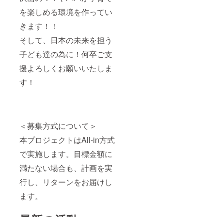
いしま
画像は
す ※当
イメー
を楽しめる環境を作ってい
リター
ジです
きます！！
ンを1つ
※挿入位
購入に
置は全
そして、日本の未来を担う
つき1枠
体のバ
の広告
ランス
子ども達の為に！何卒ご支
枠を活
をみて
用いた
順不同
援よろしくお願いいたしま
だけま
で記載
す ※公
させて
す！
序良俗
いただ
に反す
きます
る広告
※チラシ
はお受
はA4サ
けでき
イズ
＜募集方式について＞
かねま
2000部
す ※リ
ほど作
本プロジェクトはAll-in方式
ターン
成し配
画像は
布予定
で実施します。目標金額に
イメー
です ※
ジです
入稿期
満たない場合も、計画を実
※挿入位
日まで
置は全
行し、リターンをお届けし
にデー
体のバ
タのご
ます。
ランス
用意を
をみて
いただ
順不同
けない