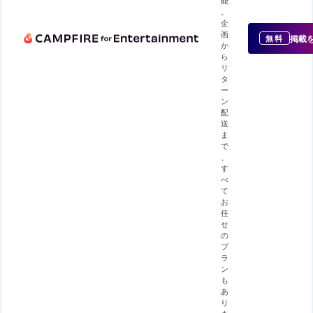
。
企
画
掲載
無料
か
ら
リ
タ
ー
ン
配
送
ま
で
、
す
べ
て
お
任
せ
の
プ
ラ
ン
も
あ
り
ま