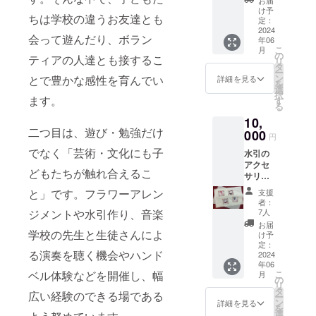
お届
レッ
け予
ちは学校の違うお友達とも
ト、手
定：
作り水
2024
会って遊んだり、ボラン
年06
引ポチ
こ
月
袋を送
の
ティアの人達とも接するこ
リ
らせて
タ
ー
いただ
ン
とで豊かな感性を育んでい
詳細を見る
を
きま
選
択
す！
ます。
す
る
10,
二つ目は、遊び・勉強だけ
000
円
でなく「芸術・文化にも子
水引の
アクセ
どもたちが触れ合えるこ
サリー
と、お
と」です。フラワーアレン
支援
礼の手
者：
紙、私
ジメントや水引作り、音楽
7人
たちの
お届
活動に
学校の先生と生徒さんによ
け予
ついて
定：
る演奏を聴く機会やハンド
のパン
2024
年06
フレッ
ベル体験などを開催し、幅
こ
月
トを送
の
リ
らせて
タ
広い経験のできる場である
ー
いただ
ン
詳細を見る
を
きま
選