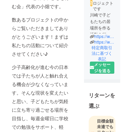
ロジェクト
む会」代表の小畑です。
です
川崎で子ど
数あるプロジェクトの中か
もたちの居
場所を作る
らご覧いただきましてあり
活動を行っ
がとうございます！まずは
https://www.acc-k.com/
ておりま
https://www.instagram.com/acc_kodomo/
私たちの活動について紹介
す、NPO・
特定商取引
法に基づく
させてください♪
地域で子ど
表記
もを育む会
メッセー
です！「地
少子高齢化が進む今の日本
ジを送る
域の子ども
では子たちが人と触れ合え
は地域で守
る機会が少なくなっていま
る！」を
す。そんな現状を変えたい
モットー
リターンを
に、寺子屋
と思い、子どもたちが気軽
選ぶ
や子ども食
に立ち寄り過ごせる場所を
堂など、子
目指し、毎週金曜日に学校
ども達が楽
目標金額
しく過ごせ
での勉強をサポート、軽
未達でも
る場所を作