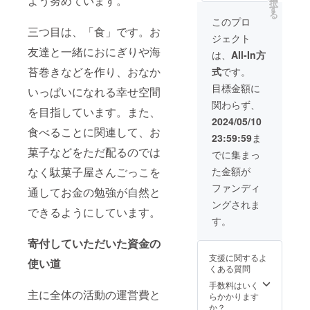
よう努めています。
択
す！水
す
る
引のア
このプロ
クセサ
三つ目は、「食」です。お
ジェクト
リー
友達と一緒におにぎりや海
は、イ
は、
All-In方
ヤリン
苔巻きなどを作り、おなか
式
です。
グ、髪
留め、
目標金額に
いっぱいになれる幸せ空間
ピアス
関わらず、
のどち
を目指しています。また、
らかを
2024/05/10
お選び
食べることに関連して、お
23:59:59
ま
いただ
菓子などをただ配るのでは
けま
でに集まっ
す。
なく駄菓子屋さんごっこを
た金額が
（写真
はイヤ
ファンディ
通してお金の勉強が自然と
リング
ングされま
と髪留
できるようにしています。
めで
す。
す。）
寄付していただいた資金の
支援に関するよ
使い道
くある質問
手数料はいく
主に全体の活動の運営費と
らかかります
か？