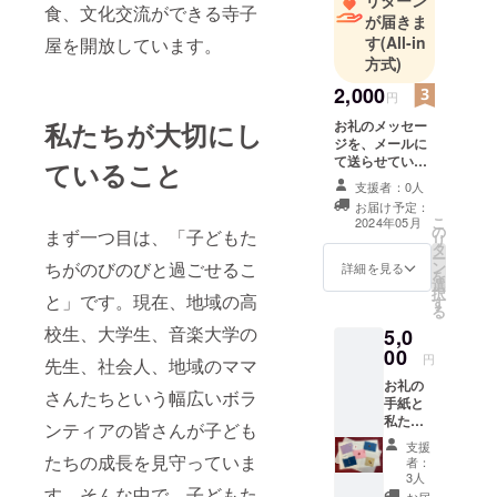
リターン
食、文化交流ができる寺子
が届きま
る活動を
す
(All-in
屋を開放しています。
行っていま
方式)
す。
2,000
円
私たちが大切にし
お礼のメッセー
ジを、メールに
て送らせていた
ていること
だきます！
支援者：0人
お届け予定：
こ
2024年05月
の
まず一つ目は、「子どもた
リ
タ
ー
ちがのびのびと過ごせるこ
ン
詳細を見る
を
選
択
と」です。現在、地域の高
す
る
校生、大学生、音楽大学の
5,0
00
円
先生、社会人、地域のママ
お礼の
さんたちという幅広いボラ
手紙と
私たち
ンティアの皆さんが子ども
の活動
支援
につい
たちの成長を見守っていま
者：
てのパ
3人
す。そんな中で、子どもた
ンフ