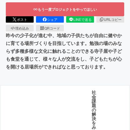
もう一度プロジェクトをやってほしい
ポスト
シェア
LINEで送る
URLコピー
埋め込み
QRコード
昨今の少子化が進む中、地域の子供たちが自由に健やか
に育てる場所づくりを目指しています。勉強の場のみな
らず多種多様な文化に触れることのできる寺子屋や子ど
も食堂を通じて、様々な人が交流をし、子どもたちが心
を開ける居場所ができればなと思っております。
社
会
課
題
の
解
決
を
み