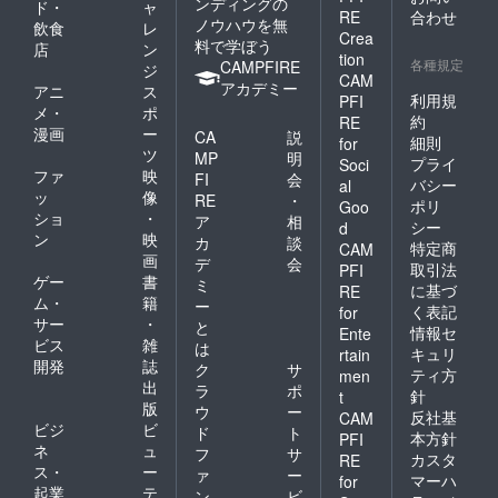
ンディングの
ド・
ャ
RE
合わせ
ノウハウを無
飲食
レ
Crea
料で学ぼう
店
ン
tion
各種規定
CAMPFIRE
ジ
CAM
アカデミー
アニ
ス
利用規
PFI
メ・
ポ
約
RE
漫画
ー
CA
説
細則
for
ツ
MP
明
プライ
Soci
ファ
映
FI
会
バシー
al
ッ
像
RE
・
ポリ
Goo
ショ
・
ア
相
シー
d
ン
映
カ
談
特定商
CAM
画
デ
会
取引法
PFI
ゲー
書
ミ
に基づ
RE
ム・
籍
ー
く表記
for
サー
・
と
情報セ
Ente
ビス
雑
は
キュリ
rtain
開発
誌
ク
サ
ティ方
men
出
ラ
ポ
針
t
版
ウ
ー
反社基
CAM
ビジ
ビ
ド
ト
本方針
PFI
ネ
ュ
フ
サ
カスタ
RE
ス・
ー
ァ
ー
マーハ
for
起業
テ
ン
ビ