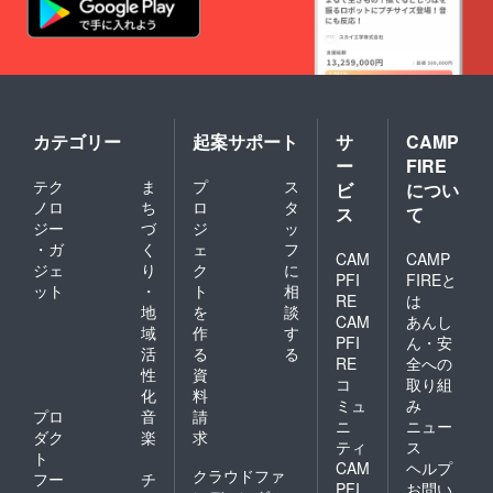
カテゴリー
起案サポート
サ
CAMP
ー
FIRE
テク
ま
プ
ス
ビ
につい
ノロ
ち
ロ
タ
ス
て
ジー
づ
ジ
ッ
・ガ
く
ェ
フ
CAM
CAMP
ジェ
り
ク
に
PFI
FIREと
ット
・
ト
相
RE
は
地
を
談
CAM
あんし
域
作
す
PFI
ん・安
活
る
る
RE
全への
性
資
コ
取り組
化
料
ミュ
み
プロ
音
請
ニ
ニュー
ダク
楽
求
ティ
ス
ト
CAM
ヘルプ
クラウドファ
フー
チ
PFI
お問い