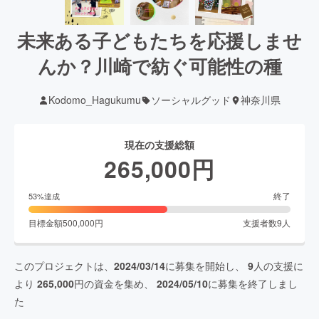
未来ある子どもたちを応援しませ
んか？川崎で紡ぐ可能性の種
Kodomo_Hagukumu
ソーシャルグッド
神奈川県
現在の支援総額
265,000
円
終了
53
%達成
目標金額
500,000
円
支援者数
9
人
このプロジェクトは、
2024/03/14
に募集を開始し、
9
人の支援に
より
265,000
円の資金を集め、
2024/05/10
に募集を終了しまし
た