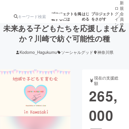
新
ロ
規
グ
会
プロジェクトを掲
はじ
プロジェクト
/
載するには
める
をさがす
イ
員
ン
登
未来ある子どもたちを応援しません
録
か？川崎で紡ぐ可能性の種
人気のプロ
注目のリ
注目の新着プロ
募集終了が近いプ
もうすぐ公開
Kodomo_Hagukumu
ソーシャルグッド
神奈川県
ジェクト
ターン
ジェクト
ロジェクト
されます
アート・写真
音楽
現在の支援総
額
265,
テクノロジー・ガジェット
ゲーム・サ
000
映像・映画
書籍・雑誌
ビジネス・起業
チャレンジ