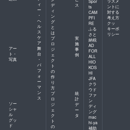
ラスメ
Spor
ィ
デ
ス
ントに
ts
ー
ィ
対する
CAM
・
ン
考え方
PFI
ヘ
グ
クッ
RE
ル
と
キーポ
ふる
ス
は
リシー
さと
ケ
プ
実
納税
ア
ロ
施
AD
アー
舞
ジ
事
FOR
ト・
台
ェ
例
ALL
写真
・
ク
HIO
パ
ト
KOS
フ
の
HI
ォ
作
JFA
ー
り
クラ
マ
方
ウド
ン
プ
統
ファ
ス
ロ
計
ン
ソー
ジ
デ
ディ
シャ
ェ
ー
ング
ル
ク
タ
mac
グッ
ト
hi-ya
ド
の
補助