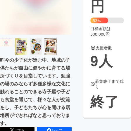
円
まちづくり・地域活性化
53%
目標金額は
CAMPFIRE for Social Good
CAMPFIRE Creation
500,000円
CAMPFIREふるさと納税
machi-ya
コミュニティ
支援者数
9
人
昨今の少子化が進む中、地域の子
供たちが自由に健やかに育てる場
所づくりを目指しています。勉強
募集終了まで残
の場のみならず多種多様な文化に
り
触れることのできる寺子屋や子ど
終了
も食堂を通じて、様々な人が交流
をし、子どもたちが心を開ける居
場所ができればなと思っておりま
す。
ポスト
シェア