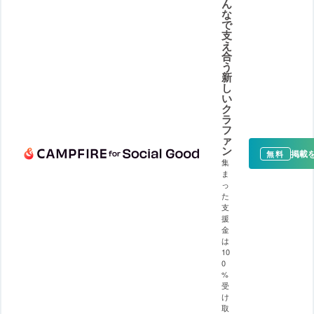
ん
な
で
支
え
合
う
新
し
い
ク
ラ
フ
ァ
ン
掲載
無料
集
ま
っ
た
支
援
金
は
10
0
%
受
け
取