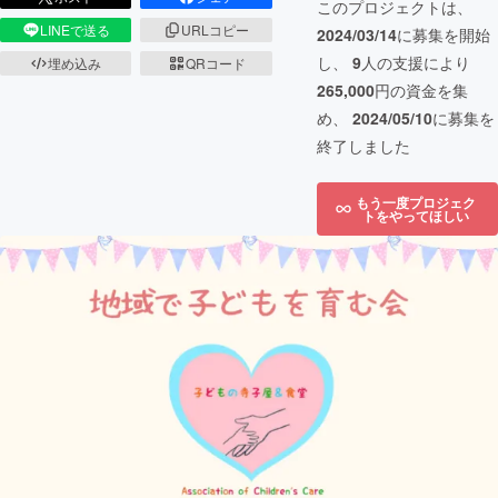
このプロジェクトは、
LINEで送る
URLコピー
2024/03/14
に募集を開始
し、
9
人の支援により
埋め込み
QRコード
265,000
円の資金を集
め、
2024/05/10
に募集を
終了しました
もう一度プロジェク
トをやってほしい