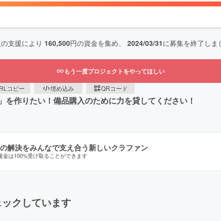
人の支援により
160,500
円の資金を集め、
2024/03/31
に募集を終了しま
もう一度プロジェクトをやってほしい
RLコピー
埋め込み
QRコード
」を作りたい！備品購入のために力を貸してください！
の解決をみんなで支え合う新しいクラファン
援金は100%受け取ることができます
ェックしています