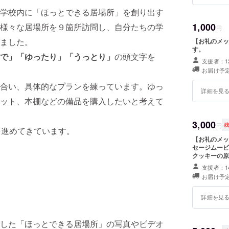
学校内に「ほっとできる居場所」を創り出す
1,000
様々な居場所を９箇所訪問し、自分たちの学
円
ました。
【お礼のメッ
す。
で」「ゆったり」「うっと
り」
の頭文字を
支援者：1
お届け予定
合い、具体的なプランを練っています。ゆっ
詳細を見
ット、本棚などの備品を購入したいと考えて
3,000
円
を進めてきています。
【お礼のメッ
セージムービ
クッキーの原
されます。 
支援者：1
注意書きをご
お届け予定
ギー（小麦、
詳細を見
した「ほっとできる居場所」の写真やビデオ