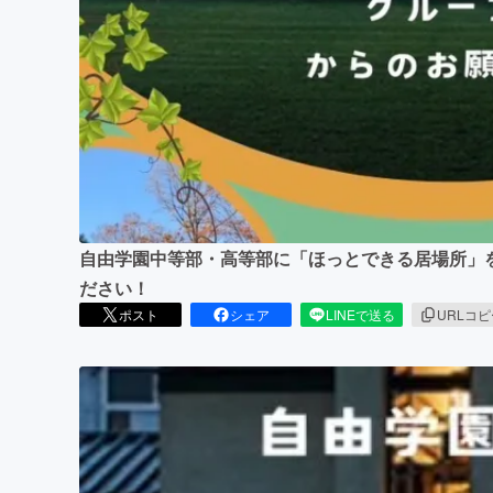
まちづくり・地域活性化
自由学園中等部・高等部に「ほっとできる居場所」
ださい！
ポスト
シェア
LINEで送る
URLコ