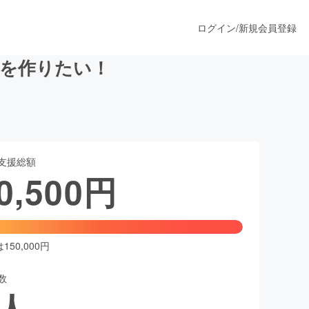
ログイン
/
新規会員登録
」を作りたい！
うすぐ公開されます
支援総額
プロダクト
0,500
円
ファッション
スポーツ
50,000円
数
ア
ソーシャルグッド
人