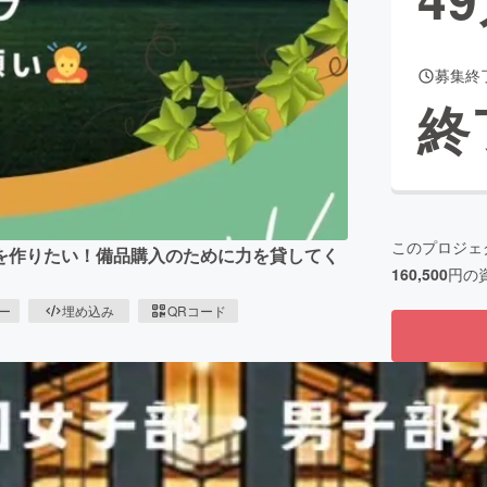
募集終
CAMPFIRE for Social Good
CAMPFIRE Creation
終
CAMPFIREふるさと納税
machi-ya
コミュニティ
このプロジェ
を作りたい！備品購入のために力を貸してく
160,500
円の
ピー
埋め込み
QRコード