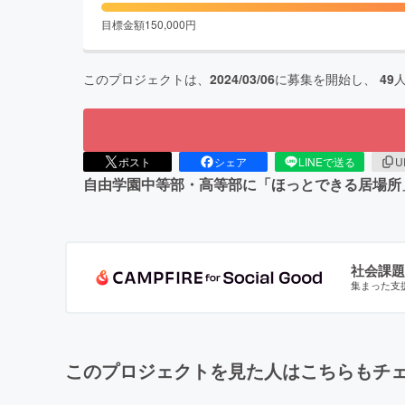
目標金額
150,000
円
このプロジェクトは、
2024/03/06
に募集を開始し、
49
ポスト
シェア
LINEで送る
U
自由学園中等部・高等部に「ほっとできる居場所
社会課題
集まった支
このプロジェクトを見た人はこちらもチ