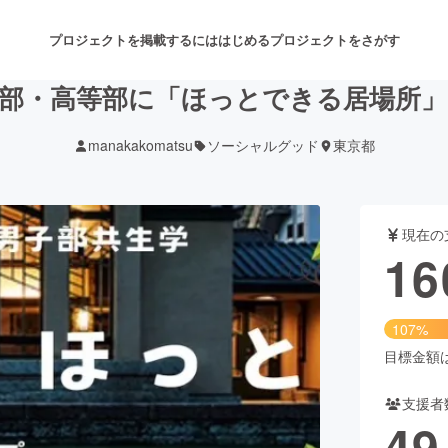
プロジェクトを掲載するには
はじめる
プロジェクトをさがす
部・高等部に「ほっとできる居場所
manakakomatsu
ソーシャルグッド
東京都
注目のリターン
注目の新着プロジェクト
募集終了が近いプロジェクト
も
現在の
音楽
舞台・パフォーマンス
16
ゲーム・サービス開発
フード・飲食店
107%
書籍・雑誌出版
アニメ・漫画
目標金額は1
支援者
チャレンジ
ビューティー・ヘルスケ
49