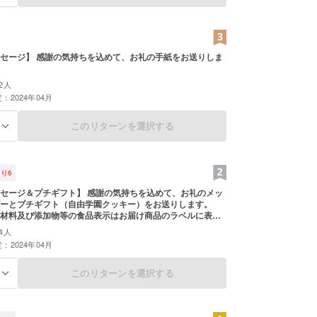
セージ】 感謝の気持ちを込めて、お礼の手紙をお送りしま
2人
：2024年04月
このリターンを選択する
る
残り
6
セージ＆プチギフト】 感謝の気持ちを込めて、お礼のメッ
ーとプチギフト（自由学園クッキー）をお送りします。
材料及び添加物等の食品表示はお届け商品のラベルに表記
商品開封前には必ずお届けのリターンに貼付されたラベルや
4人
確認ください。 【備考欄に記載してほしいこと】 アレル
：2024年04月
卵、乳、ナッツ）はありませんか？
このリターンを選択する
る