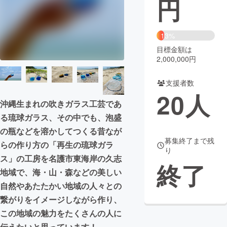
円
まちづくり・地域活性化
13%
目標金額は
CAMPFIRE for Social Good
CAMPFIRE Creation
2,000,000円
CAMPFIREふるさと納税
machi-ya
コミュニティ
支援者数
20
人
沖縄生まれの吹きガラス工芸であ
る琉球ガラス、その中でも、泡盛
の瓶などを溶かしてつくる昔なが
募集終了まで残
らの作り方の「再生の琉球ガラ
り
ス」の工房を名護市東海岸の久志
終了
地域で、海・山・森などの美しい
自然やあたたかい地域の人々との
繋がりをイメージしながら作り、
この地域の魅力をたくさんの人に
伝えたいと思っています！