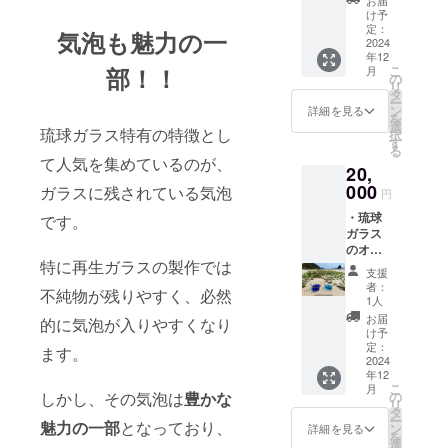
詳細〉
ご利用
費、滞
け予
直径
いただ
定：
在費は
気泡も魅力の一
6.5cm
2024
けま
各自で
年12
高さ
す。
ご負担
こ
部！！
月
8.5cm
〈日
の
をお願
リ
・建設
時〉24
タ
い致し
ー
予定の
年12月
ン
ます。
詳細を見る
を
琉球ガ
以降
選
〈支援
琉球ガラス特有の特徴とし
択
ラス工
〈開催
す
者様と
る
房に
場所〉
の連絡
て人気を集めているのが、
20,
て、 琉
沖縄県
方法〉
球ガラ
000
名護市
ガラスに残されている気泡
詳細は
円
スつく
天仁屋
メール
・琉球
り体
です。
〈支援
で連絡
ガラス
験 3名
者様の
致しま
のオリ
様分 ※
交通費
す。
特に再生ガラスの製作では
ジナル
体験は
や滞在
〈店舗
支援
グラ
ご本人
費〉 支
の詳
者：
不純物が残りやすく、必然
ス 2つ
様でな
援者様
1人
細〉 沖
〈商品
くても
の交通
縄県名
お届
的に気泡が入りやすくなり
詳細〉
ご利用
費、滞
け予
護市天
直径
いただ
定：
在費は
仁屋
ます。
6.5cm
2024
けま
各自で
（詳細
年12
高さ
す。
ご負担
な住所
こ
月
8.5cm
〈日
の
しかし、その気泡は
豊かな
をお願
は後日
リ
・建設
時〉24
タ
い致し
ご連絡
ー
予定の
魅力の一部
となっており、
年12月
ン
ます。
詳細を見る
にて共
を
琉球ガ
以降
選
〈支援
有しま