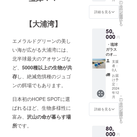
8.5cm
〈日
の
をお願
は後日
リ
・建設
時〉24
タ
い致し
ご連絡
ー
予定の
年12月
ン
ます。
詳細を見る
にて共
を
琉球ガ
以降
選
〈支援
有しま
択
ラス工
【大浦湾】
〈開催
す
者様と
す）
る
房に
場所〉
の連絡
50,
て、 琉
沖縄県
方法〉
球ガラ
000
名護市
詳細は
円
エメラルドグリーンの美し
スつく
天仁屋
メール
︎ ︎・琉球
り体
〈支援
で連絡
い海が広がる大浦湾には、
ガラス
験 4名
者様の
致しま
のオリ
様分 ※
交通費
す。
北半球最大のアオサンゴな
ジナル
体験は
や滞在
〈店舗
支援
グラ
ご本人
費〉 支
の詳
者：
ど、
5000種以上の生物が共
ス 2つ
様でな
援者様
0人
細〉 沖
〈商品
くても
の交通
存
し、絶滅危惧種のジュゴ
縄県名
お届
詳細〉
ご利用
費、滞
け予
護市天
直径
いただ
定：
ンの餌場でもあります。
在費は
仁屋
6.5cm
2024
けま
各自で
（詳細
年12
高さ
す。
ご負担
な住所
こ
月
日本初のHOPE SPOTに選
8.5cm
〈日
の
をお願
は後日
リ
・琉球
時〉24
タ
い致し
ご連絡
ー
ばれるほど、生物多様性に
ガラス
年12月
ン
ます。
詳細を見る
にて共
を
のオリ
以降
選
〈支援
有しま
富み、
沢山の命が暮らす場
択
ジナル
〈開催
す
者様と
す）
る
ショッ
場所〉
の連絡
所
です。
80,
トグラ
沖縄県
方法〉
ス 2つ
000
名護市
詳細は
円