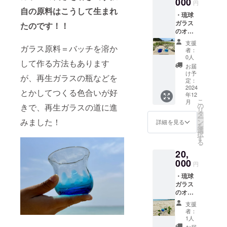
000
は後日
円
スつく
自の原料は
こうして生まれ
ご連絡
・琉球
り体
にて共
ガラス
験 2名
たのです！！
有しま
のオリ
様分 ※
す）
ジナル
体験は
支援
ガラス原料＝バッチを溶か
グラ
ご本人
者：
ス 2つ
様でな
0人
して作る方法もあります
〈商品
くても
お届
詳細〉
ご利用
け予
が、再生ガラスの瓶などを
直径
いただ
定：
6.5cm
2024
けま
とかしてつくる色合いが好
年12
高さ
す。
こ
月
8.5cm
〈日
の
きで、再生ガラスの道に進
リ
・建設
時〉24
タ
ー
予定の
みました！
年12月
ン
詳細を見る
を
琉球ガ
以降
選
択
ラス工
〈開催
す
る
房に
場所〉
20,
て、 琉
沖縄県
球ガラ
000
名護市
円
スつく
天仁屋
・琉球
り体
〈支援
ガラス
験 1名
者様の
のオリ
様分 ※
交通費
ジナル
体験は
や滞在
支援
グラ
ご本人
費〉 支
者：
ス 1つ
様でな
援者様
1人
〈商品
くても
の交通
お届