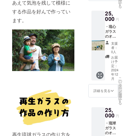
択
あえて気泡を残して模様に
ラス工
〈開催
す
者様と
す）
る
房に
場所〉
の連絡
する作品を好んで作ってい
25,
て、 琉
沖縄県
方法〉
球ガラ
000
名護市
詳細は
円
ます。
スつく
天仁屋
メール
︎・琉心
り体
〈支援
で連絡
ガラス
験 2名
者様の
致しま
のオリ
様分 ※
交通費
す。
ジナル
体験は
や滞在
〈店舗
支援
グラ
ご本人
費〉 支
の詳
者：
ス 1つ
様でな
援者様
0人
細〉 沖
〈商品
くても
の交通
縄県名
お届
詳細〉
ご利用
費、滞
け予
護市天
直径
いただ
定：
在費は
仁屋
6.5cm
2024
けま
各自で
（詳細
年12
高さ
す。
ご負担
な住所
こ
月
8.5cm
〈日
の
をお願
は後日
リ
・建設
時〉24
タ
い致し
ご連絡
ー
予定の
年12月
ン
ます。
詳細を見る
にて共
を
琉球ガ
以降
選
〈支援
有しま
択
ラス工
〈開催
す
者様と
す）
る
房に
場所〉
の連絡
25,
て、 琉
沖縄県
方法〉
球ガラ
000
名護市
詳細は
円
スつく
天仁屋
メール
・琉球
り体
〈支援
で連絡
ガラス
験 4名
者様の
致しま
のオリ
様分 ※
再生琉球ガラスの作り方を
交通費
す。