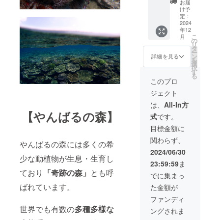
〈開催
護市天
お届
ボウ
詳細〉
場所〉
仁屋
け予
ル 2つ
直径
沖縄県
定：
（詳細
〈商品
6.5cm
2024
名護市
な住所
年12
詳細〉
高さ
天仁屋
は後日
こ
月
直径
8.5cm
〈支援
の
ご連絡
リ
11cm
・琉球
者様の
タ
にて共
ー
高さ
ガラス
交通費
ン
有しま
詳細を見る
を
6cm ・
のオリ
や滞在
選
す）
択
建設予
ジナル
費〉 支
す
る
定の琉
ショッ
援者様
このプロ
球ガラ
トグラ
の交通
ジェクト
ス工房
ス 2つ
費、滞
にて、
〈商品
在費は
は、
All-In方
琉球ガ
詳細〉
各自で
【やんばるの森】
式
です。
ラスつ
直径
ご負担
くり体
4cm 高
をお願
目標金額に
験 10
さ6cm
い致し
関わらず、
名様分
・琉球
ます。
やんばるの森には多くの希
※体験は
ガラス
〈支援
2024/06/30
ご本人
のオリ
少な動植物が生息・生育し
者様と
23:59:59
ま
様でな
ジナル
の連絡
ており
「奇跡の森」
とも呼
くても
ボウ
方法〉
でに集まっ
ご利用
ル 2つ
詳細は
ばれています。
た金額が
いただ
〈商品
メール
けま
詳細〉
で連絡
ファンディ
す。
直径
致しま
世界でも有数の
多種多様な
ングされま
〈日
11cm
す。
時〉24
高さ