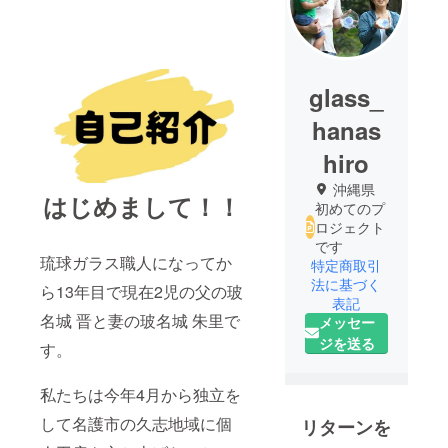
glass_
hanas
hiro
沖縄県
はじめまして！！
初めてのプ
ロジェクト
です
琉球ガラス職人になってか
特定商取引
法に基づく
ら13年目で現在2児の父の玻
表記
名城 晋と妻の玻名城 朱里で
メッセー
ジを送る
す。
私たちは今年4月から独立を
して名護市の久志地域に個
リターンを