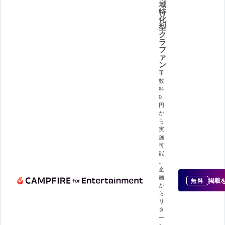
域
特
化
型
ク
ラ
フ
ァ
ン
手
数
料
0
円
か
ら
実
施
可
能
。
企
画
掲載
無料
か
ら
リ
タ
ー