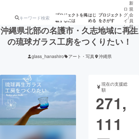
新
ロ
規
グ
会
プロジェクトを掲
はじ
プロジェクト
/
載するには
める
をさがす
イ
員
ン
登
沖縄県北部の名護市・久志地域に再生
録
の琉球ガラス工房をつくりたい！
人気のプロ
注目のリ
注目の新着プロ
募集終了が近いプ
もうすぐ公開
glass_hanashiro
アート・写真
沖縄県
ジェクト
ターン
ジェクト
ロジェクト
されます
アート・写真
音楽
現在の支援総
額
271,
テクノロジー・ガジェット
ゲーム・サ
111
映像・映画
書籍・雑誌
ビジネス・起業
チャレンジ