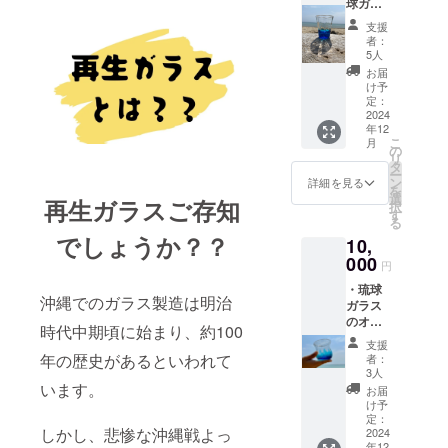
球ガラ
〈開催
ス工房
場所〉
支援
にて、
沖縄県
者：
琉球ガ
名護市
5人
ラスつ
天仁屋
お届
くり体
〈支援
け予
験 ２
者様の
定：
名様分
2024
交通費
年12
※体験は
や滞在
こ
月
ご本人
費〉 支
の
リ
様でな
援者様
タ
ー
くても
の交通
ン
詳細を見る
を
ご利用
費、滞
選
再生ガラスご存知
択
いただ
在費は
す
る
けま
各自で
でしょうか？？
10,
す。
ご負担
〈日
000
をお願
円
時〉24
い致し
・琉球
年12月
ます。
沖縄でのガラス製造は明治
ガラス
以降
〈支援
のオリ
〈開催
者様と
時代中期頃に始まり、約100
ジナル
場所〉
の連絡
支援
グラ
沖縄県
方法〉
年の歴史があるといわれて
者：
ス 2つ
名護市
詳細は
3人
〈商品
います。
天仁屋
メール
お届
詳細〉
〈支援
で連絡
け予
直径
者様の
定：
致しま
しかし、悲惨な沖縄戦よっ
6.5cm
2024
交通費
す。
年12