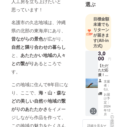
人工房を立ち上げたいと
選ぶ
思っています！
目標金額
名護市の久志地域は、沖縄
未達でも
リターン
県の北部の東海岸にあり、
が届きま
昔ながらの景色
が広がり、
す
(All-in
方式)
自然と隣り合わせの暮らし
3,0
と、
あたたかい地域の人々
00
円
との繋がり
あるところで
【ただ
ただ応
す。
援！】
・感謝
支援
この地域に住んで8年目にな
の気持
者：
ちを込
0人
り、ここで、
海・山・森な
めて、
お届
愛情
け予
どの美しい自然
や
地域の繋
たっぷ
定：
りお礼
2024
がりのあたたかさ
をイメー
年12
のメッ
こ
月
セージ
の
ジしながら作品を作って、
リ
をお送
タ
ー
りしま
この地域の魅力をたくさん
ン
詳細を見る