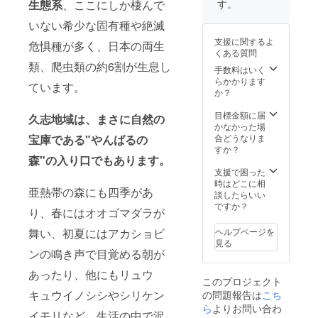
〈店舗
す。
生態系
、ここにしか棲んで
年12月
6cm ・
の詳
以降
琉球ガ
細〉 沖
いない希少な固有種や絶滅
〈開催
ラスの
縄県名
支援に関するよ
危惧種が多く、日本の両生
場所〉
オリジ
護市天
くある質問
沖縄県
ナルお
仁屋
類、爬虫類の約6割が生息し
名護市
皿 2つ
（詳細
手数料はいく
天仁屋
〈商品
な住所
らかかります
ています。
〈支援
詳細〉
は後日
か？
者様の
直径
ご連絡
交通費
15cm
にて共
目標金額に届
久志地域は、まさに自然の
や滞在
高さ
有しま
かなかった場
費〉 支
3cm ・
す）
合どうなりま
宝庫である"やんばるの
援者様
建設予
すか？
の交通
定の琉
森"の入り口でもあります。
費、滞
球ガラ
支援で困った
在費は
ス工房
時はどこに相
亜熱帯の森にも四季があ
各自で
にて、
談したらいい
ご負担
琉球ガ
ですか？
り、春にはオオゴマダラが
をお願
ラスつ
い致し
くり体
ヘルプページを
舞い、初夏にはアカショビ
ます。
験 12
見る
〈支援
名様分
ンの鳴き声で目覚める朝が
者様と
※体験は
の連絡
ご本人
あったり、他にもリュウ
このプロジェクト
方法〉
様でな
キュウイノシシやシリケン
の問題報告は
こち
詳細は
くても
メール
ご利用
ら
よりお問い合わ
イモリなど、生活の中で沢
で連絡
いただ