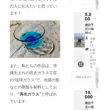
を
す！！
選
択
の人に伝えたいと思ってい
す
る
ます！
5,0
00
円
建設予
定の琉
球ガラ
ス工房
支援
にて、
者：
琉球ガ
3人
ラスつ
お届
くり体
け予
験 1名
定：
様分 ※
2024
年12
体験は
また、私たちの作品は、沖
こ
月
ご本人
の
リ
様でな
縄生まれの吹きガラス工芸
タ
ー
くても
ン
詳細を見る
を
の“琉球ガラス”で、泡盛の瓶
ご利用
選
択
いただ
す
などの廃瓶を材料としてお
る
けま
10,
す。
り、
“再生ガラス”
と呼ばれ
〈日
000
円
時〉24
ています。
建設予
年12月
定の琉
以降