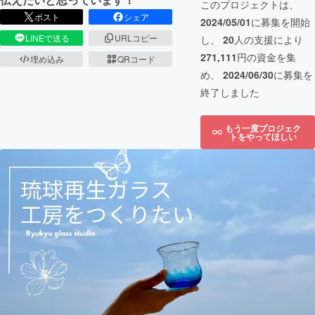
このプロジェクトは、
ポスト
シェア
2024/05/01
に募集を開始
LINEで送る
URLコピー
し、
20
人の支援により
271,111
円の資金を集
埋め込み
QRコード
め、
2024/06/30
に募集を
終了しました
もう一度プロジェク
トをやってほしい