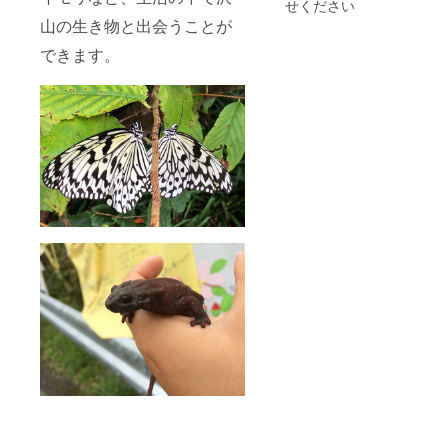
せください
致しま
けま
山の生き物と出会うことが
す。
す。
〈店舗
〈日
できます。
の詳
時〉24
細〉 沖
年12月
縄県名
以降
護市天
〈開催
仁屋
場所〉
（詳細
沖縄県
な住所
名護市
は後日
天仁屋
ご連絡
〈支援
にて共
者様の
有しま
交通費
す）
や滞在
費〉 支
援者様
の交通
費、滞
在費は
各自で
ご負担
をお願
い致し
ます。
〈支援
者様と
の連絡