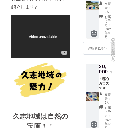
ジナル
体験は
や滞在
〈店舗
支援
グラ
紹介します♪
ご本人
費〉 支
の詳
者：
ス 2つ
様でな
援者様
0人
細〉 沖
〈商品
くても
の交通
縄県名
お届
詳細〉
ご利用
費、滞
け予
護市天
直径
いただ
定：
在費は
仁屋
6.5cm
2024
けま
各自で
（詳細
年12
高さ
す。
ご負担
な住所
こ
月
8.5cm
〈日
の
をお願
は後日
リ
・建設
時〉24
タ
い致し
ご連絡
ー
予定の
年12月
ン
ます。
詳細を見る
にて共
を
琉球ガ
以降
選
〈支援
有しま
択
ラス工
〈開催
す
者様と
す）
る
房に
場所〉
の連絡
30,
て、 琉
沖縄県
方法〉
球ガラ
000
名護市
詳細は
円
スつく
天仁屋
メール
︎・琉心
り体
〈支援
で連絡
ガラス
験 3名
者様の
致しま
のオリ
様分 ※
交通費
す。
ジナル
体験は
や滞在
〈店舗
支援
グラ
ご本人
費〉 支
の詳
者：
ス 2つ
様でな
援者様
2人
細〉 沖
〈商品
くても
の交通
縄県名
お届
詳細〉
ご利用
費、滞
け予
護市天
久志地域は自然の
直径
いただ
定：
在費は
仁屋
6.5cm
2024
けま
各自で
（詳細
宝庫！！
年12
高さ
す。
ご負担
な住所
こ
月