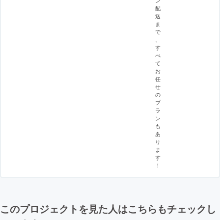
ン
配
送
ま
で
、
す
べ
て
お
任
せ
の
プ
ラ
ン
も
あ
り
ま
す
！
このプロジェクトを見た人はこちらもチェックし