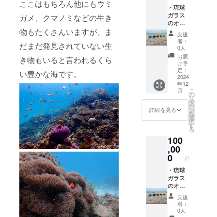
〈商品
天仁屋
ここは
もちろん他にもウミ
メール
︎・琉球
詳細〉
〈支援
で連絡
ガラス
直径
ガメ、クマノミなどの生き
者様の
致しま
のオリ
4cm 高
交通費
す。
物もたくさんいますが、ま
ジナル
さ6cm
や滞在
〈店舗
支援
グラ
・建設
費〉 支
の詳
者：
だまだ発見されていない生
ス 2つ
予定の
援者様
0人
細〉 沖
〈商品
琉球ガ
の交通
縄県名
お届
き物もいると言われるくら
詳細〉
ラス工
費、滞
け予
護市天
直径
房に
定：
在費は
仁屋
い豊かな海です。
6.5cm
2024
て、 琉
各自で
（詳細
年12
高さ
球ガラ
ご負担
な住所
こ
月
8.5cm
スつく
の
をお願
は後日
リ
・琉球
り体
タ
い致し
ご連絡
ー
ガラス
験 6名
ン
ます。
詳細を見る
にて共
を
のオリ
様分 ※
選
〈支援
有しま
択
ジナル
体験は
す
者様と
す）
る
ショッ
ご本人
の連絡
100
トグラ
様でな
方法〉
ス 2つ
,00
くても
詳細は
〈商品
ご利用
0
メール
円
詳細〉
いただ
で連絡
直径
︎・琉球
けま
致しま
4cm 高
ガラス
す。
す。
さ6cm
のオリ
〈日
〈店舗
・琉球
ジナル
時〉24
の詳
支援
ガラス
グラ
年12月
細〉 沖
者：
のオリ
ス 2つ
以降
縄県名
0人
ジナル
〈商品