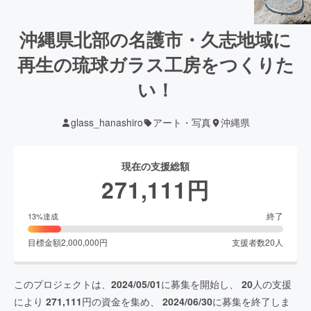
沖縄県北部の名護市・久志地域に
再生の琉球ガラス工房をつくりた
い！
glass_hanashiro
アート・写真
沖縄県
現在の支援総額
271,111
円
終了
13
%達成
目標金額
2,000,000
円
支援者数
20
人
このプロジェクトは、
2024/05/01
に募集を開始し、
20
人の支援
により
271,111
円の資金を集め、
2024/06/30
に募集を終了しま