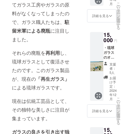
高さ
や滞在
〈店舗
こ
てガラス工房やガラスの原
月
8.5cm
費〉 支
の
の詳
リ
援者様
タ
細〉 沖
料がなくなってしまったの
ー
の交通
ン
縄県名
詳細を見る
を
費、滞
選
護市天
で、ガラス職人たちは、
駐
択
在費は
す
仁屋
る
各自で
留米軍による廃瓶
に注目し
（詳細
15,
ご負担
な住所
ました。
000
をお願
は後日
円
い致し
ご連絡
・琉球
ます。
にて共
それらの廃瓶を
再利用
し、
ガラス
〈支援
有しま
のオリ
者様と
す）
琉球ガラスとして復活させ
ジナル
の連絡
支援
グラ
方法〉
者：
たのです。このガラス製品
ス 1つ
詳細は
5人
〈商品
メール
が、現在の
「再生ガラス」
お届
詳細〉
で連絡
け予
直径
定：
による琉球ガラスです。
致しま
6.5cm
2024
す。
年12
高さ
〈店舗
こ
月
現在は伝統工芸品として、
8.5cm
の
の詳
リ
・建設
タ
細〉 沖
ー
その独特な美しさに注目が
予定の
ン
縄県名
詳細を見る
を
琉球ガ
選
護市天
集まっています。
択
ラス工
す
仁屋
る
房に
（詳細
15,
て、 琉
な住所
ガラスの良さを引き出す独
球ガラ