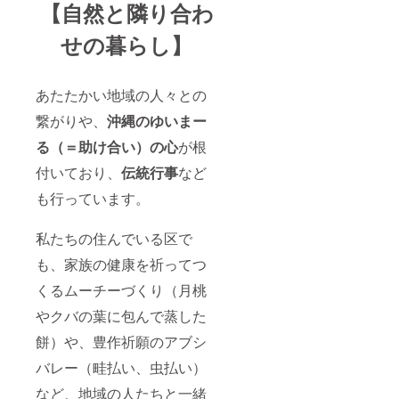
【自然と隣り合わ
方法〉
詳細は
せの暮らし】
メール
で連絡
致しま
す。
あたたかい地域の人々との
〈店舗
の詳
繋がりや、
沖縄のゆいまー
細〉 沖
縄県名
る（＝助け合い）の心
が根
護市天
仁屋
付いており、
伝統行事
など
（詳細
も行っています。
な住所
は後日
ご連絡
私たちの住んでいる区で
にて共
有しま
も、家族の健康を祈ってつ
す）
くるムーチーづくり（月桃
やクバの葉に包んで蒸した
餅）や、豊作祈願のアブシ
バレー（畦払い、虫払い）
など、地域の人たちと一緒