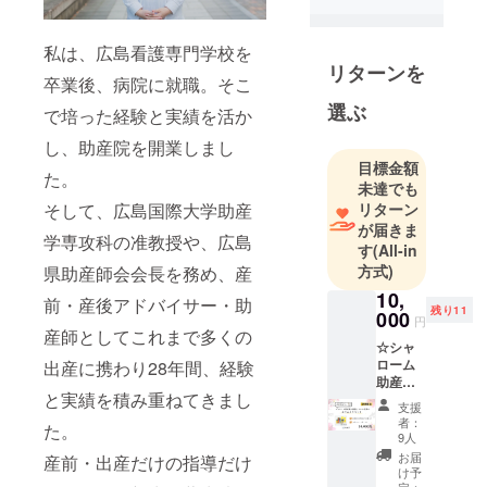
応できる助
産院」を広
私は、広島看護専門学校を
島県東広島
リターンを
市に開業し
卒業後、病院に就職。そこ
ます。
選ぶ
で培った経験と実績を活か
施設不足に
し、助産院を開業しまし
よる不安の
目標金額
解消と、産
た。
未達でも
後1年までを
そして、広島国際大学助産
リターン
対象とした
が届きま
学専攻科の准教授や、広島
宿泊型産後
す
(All-in
方式)
ケアのでき
県助産師会会長を務め、産
る助産院と
10,
前・産後アドバイサー・助
残り11
000
して、産後
円
産師としてこれまで多くの
の体のケア
☆シャ
ローム
出産に携わり28年間、経験
はもちろ
助産院
ん、メンタ
と実績を積み重ねてきまし
が提携
支援
ルケア、授
してい
者：
た。
る企業
乳ケア、育
9人
のかり
お届
産前・出産だけの指導だけ
児に関する
んとう
け予
悩み相談、
セット
定：