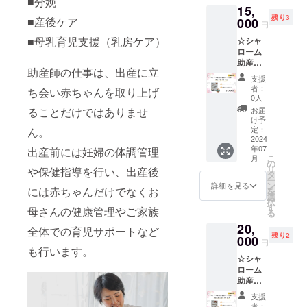
■分娩
15,
テー
【7大ア
残り3
■産後ケア
ション
000
レル
円
パール
ギー】
■母乳育児支援（乳房ケア）
☆シャ
です。
小麦、
ローム
本真珠
エビ、
助産院
のよう
落花
助産師の仕事は、出産に立
が提携
に輝き
生 ※乳
支援
してい
が良
製品、
者：
ち会い赤ちゃんを取り上げ
る企業
く、汗
エビを
0人
のロン
にも強
含む製
ることだけではありませ
お届
グネッ
く手入
品と共
け予
クレス
れ不要
定：
ん。
通の設
＋お礼
2024
で普段
備で製
年07
出産前には妊婦の体調管理
のメー
にお使
造して
こ
月
ル【限
い頂け
の
おりま
リ
や保健指導を行い、出産後
定3個】
ます。
タ
す。 素
ー
真空蒸
重
ン
材その
詳細を見る
には赤ちゃんだけでなくお
を
着で特
さ
選
ものの
択
殊な製
：4ｇ
す
味を楽
母さんの健康管理やご家族
る
造方法
大き
しんで
20,
のイミ
さ ：
全体での育児サポートなど
いただ
残り2
テー
000
12㎜ 素
けるよ
円
ション
も行います。
材
う 保存
☆シャ
パール
：プラ
料・着
ローム
です。
スチッ
色料・
助産院
本真珠
クパー
香料不
が提携
のよう
ル ※ア
使用、
支援
してい
に輝き
フター
広島の
者：