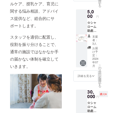
択
200ml ※
ルケア、授乳ケア、育児に
援者様
す
アドレ
る
写真は
に別途
スをご
関する悩み相談、アドバイ
5,0
イメー
ご請求
記載く
ジで
00
させて
ださい
円
ス提供など、総合的にサ
す。 ●
いただ
●備考欄
☆シャ
オリジ
きま
に会社
ポートします。
ローム
ナルマ
す。 実
名また
助産院
グカッ
施時
はお名
オリジ
プ ●
間：90
前をご
スタッフを適切に配置し、
支援
ナルお
メール
分 実施
記載く
者：
むつ
アドレ
日は
3人
役割を振り分けることで、
ださい
ポーチ
ス・お
メール
お届
お出か
通常の施設ではなかなか手
届け先
にて調
け予
け時の
をご記
定：
整させ
の届かない体制を確立して
持ち運
2024
載くだ
ていた
年07
びに便
さい
だきま
こ
いきます。
月
利なオ
の
す。 ●
リ
リジナ
タ
母親・
ー
ルロゴ
ン
父親学
詳細を見る
を
入りの
選
級 ●
択
おむつ
す
メール
る
ポーチ
アドレ
30,
をお届
スをご
残り9
けしま
000
記載く
円
す。 サ
ださい
☆シャ
イズ：
●備考欄
ローム
27cm×
にお名
助産院
20cm ※
前をご