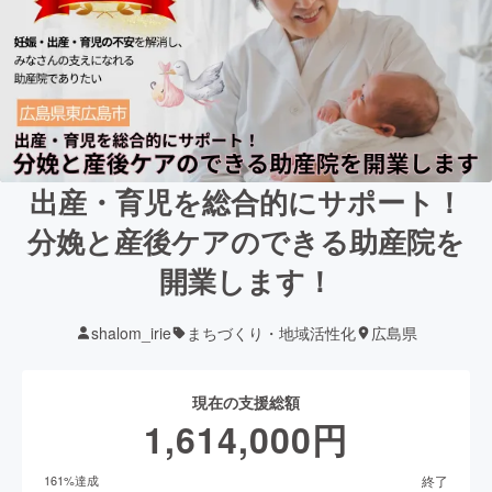
出産・育児を総合的にサポート！
分娩と産後ケアのできる助産院を
開業します！
shalom_irie
まちづくり・地域活性化
広島県
現在の支援総額
1,614,000
円
終了
161
%達成