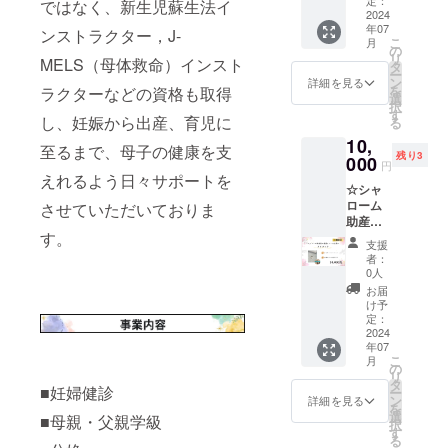
ではなく、新生児蘇生法イ
＋お礼
2024
アドバイス
年07
のメー
ンストラクター，J-
こ
提供など、
月
ル【限
の
リ
MELS（母体救命）インスト
定20
総合的にサ
タ
ー
個】 広
ン
詳細を見る
ポートしま
を
ラクターなどの資格も取得
島を
選
択
す。
100％味
す
し、妊娠から出産、育児に
る
わう10
10,
個入り
至るまで、母子の健康を支
残り3
【内容
000
円
量】15g
えれるよう日々サポートを
☆シャ
／袋
ローム
させていただいておりま
10種
助産院
類 各1
す。
が提携
袋ずつ
支援
してい
ちりめ
者：
る企業
んじゃ
0人
のタイ
こ、ね
お届
タック
ぎ、れ
け予
＋お礼
もん、
定：
のメー
2024
牡蠣、
年07
ル【限
広島
こ
月
定3個】
菜、車
の
リ
真空蒸
えび、
タ
■妊婦健診
ー
着で特
酒粕、
ン
詳細を見る
を
殊な製
生姜、
選
■母親・父親学級
択
造方法
竹炭、
す
る
のイミ
唐辛子