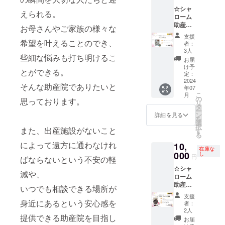
を記載
負担は
☆シャ
させて
ご支援
えられる。
ローム
いただ
者様に
助産院
きま
お母さんやご家族の様々な
別途ご
が提携
す。 掲
請求さ
支援
してい
載期
希望を叶えることのでき、
せてい
者：
る企業
間：
3人
ただき
些細な悩みも打ち明けるこ
の1連
2025.7
ます。
お届
ネック
月末 ●
け予
●ママの
とができる。
レス＋
メール
定：
お悩み
お礼の
2024
アドレ
相談 ●
そんな助産院でありたいと
年07
メール
スをご
メール
こ
月
【限定3
記載く
の
アドレ
思っております。
リ
個】 真
ださい
タ
スをご
ー
空蒸着
●備考欄
ン
詳細を見る
記載く
を
で特殊
に会社
選
ださい
択
な製造
また、出産施設がないこと
名また
す
●備考欄
る
方法の
はお名
にお名
によって遠方に通わなけれ
10,
イミ
前をご
前をご
在庫な
テー
000
記載く
し
記載く
円
ばならないという不安の軽
ション
ださい
ださい
☆シャ
パール
減や、
ローム
です。
助産院
本真珠
いつでも相談できる場所が
が提携
のよう
支援
してい
に輝き
身近にあるという安心感を
者：
る企業
が良
2人
のレ
提供できる助産院を目指し
く、汗
お届
ザーの