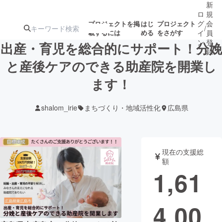
新
ロ
規
グ
会
プロジェクトを掲
はじ
プロジェクト
/
載するには
める
をさがす
イ
員
ン
登
出産・育児を総合的にサポート！分娩
録
と産後ケアのできる助産院を開業し
ます！
人気のプロ
注目のリ
注目の新着プロ
募集終了が近いプ
もうすぐ公開
ジェクト
ターン
ジェクト
ロジェクト
されます
shalom_irie
まちづくり・地域活性化
広島県
アート・写真
音楽
現在の支援総
テクノロジー・ガジェット
ゲーム・サ
額
1,61
映像・映画
書籍・雑誌
4,00
ビジネス・起業
チャレンジ