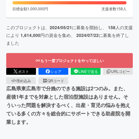
目標金額
1,000,000
円
支援者数
158
人
このプロジェクトは、
2024/05/21
に募集を開始し、
158
人の支援
により
1,614,000
円の資金を集め、
2024/07/22
に募集を終了し
ました
もう一度プロジェクトをやってほしい
ポスト
シェア
LINEで送る
URLコピー
埋め込み
QRコード
広島県東広島市で分娩のできる施設は2つのみ。また、
産後1年までを対象とした宿泊型施設はありません。そ
ういった問題を解決するべく、出産・育児の悩みを抱え
ている多くの方々を総合的にサポートできる助産院を開
業します。