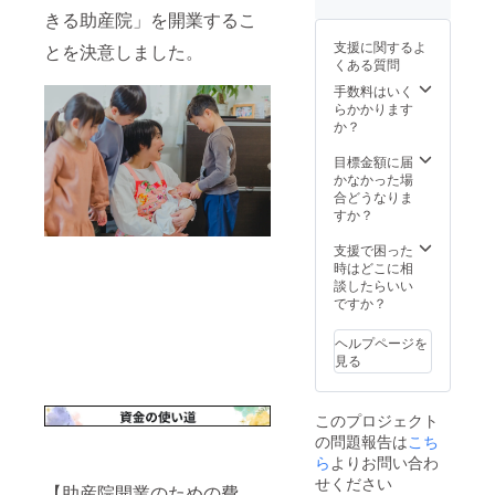
て糸替
色（商
きる助産院」を開業するこ
え等承
品）
りま
支援に関するよ
とを決意しました。
：
す。 対
くある質問
黒、
応期
キャメ
限：
手数料はいく
ル、
2025年
らかかります
チョコ
7月 ●1
か？
色（3色
連ネッ
からお
クレス
目標金額に届
選びく
＋お礼
かなかった場
ださ
のメー
合どうなりま
い） 色
ル ●
すか？
（フタ
メール
裏）
アドレ
支援で困った
：キナ
ス・お
時はどこに相
リ（こ
届け先
談したらいい
ちらの
をご記
ですか？
色は選
載くだ
べませ
さい
ヘルプページを
ん）
見る
素
材：レ
ザー サ
このプロジェクト
イズ：
の問題報告は
こち
横
110cm
ら
よりお問い合わ
縦70cm
せください
【助産院開業のための費
見開き