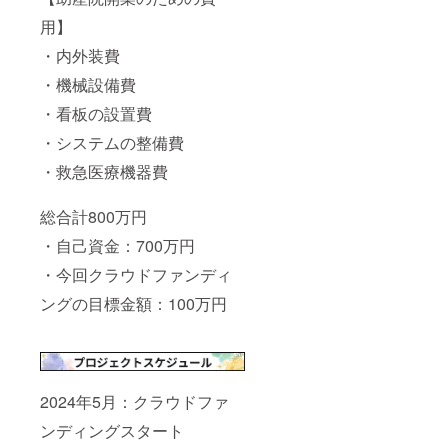
150cm
用】
容量：
名刺が
・内外装費
30～40
枚ほど
・機械設備費
入りま
・看板の設置費
す。 ●
レザー
・システムの整備費
の名刺
入れ＋
・救急医療機器費
お礼の
メール
●お色を
総合計800万円
３色か
らお選
・自己資金：700万円
びくだ
さい ●
・今回クラウドファンディ
刻印す
ングの目標金額：100万円
る名前
（英
字）を
備考欄
にご記
載くだ
2024年5月：クラウドファ
さい ●
メール
ンディングスタート
アドレ
ス・お