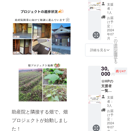
の入江
写真は
記載く
支援
助産師
イメー
ださい
者：
がママ
ジで
1人
のお悩
す。 ●
お届
み相談
シャ
け予
に乗り
ローム
定：
ます
2024
助産院
年07
【限定
オリジ
こ
月
10名】
ナルお
の
リ
お悩み
むつ
タ
ー
がある
ポーチ
ン
詳細を見る
を
方、ア
●メール
選
択
ドバイ
アドレ
す
る
スが欲
ス・お
30,
しいと
届け先
残り47
いう方
000
をご記
円
向けの
載くだ
☆HPの
プラン
さい
支援者
です。
一覧に
実施時
御社名
間：30
支援
or御社
分～1時
者：
名＋ロ
間 有効
3人
ゴor個
期限：
お届
助産院と隣接する畑で、畑
人名を
2025.7
け予
記載
月末 受
定：
プロジェクトが始動しまし
【限定
2024
講方法
年07
50名】
た！
・オン
月