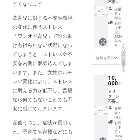
不要！
りしま
記載く
すくなります。
や腰を
新月
応援プ
す。 ●
ださい
冷やさ
ショー
支援
ラン
応援プ
●備考欄
ないの
者：
ツ＜LL
5,000円
②育児に対する不安や環境
ラン ●
にお名
36人
で便
サイズ
コース
お礼の
前をご
利。
お届
＞＋お
の変化に伴うストレス
＋お礼
メール
記載く
け予
色
礼の
のメー
●メール
定：
ださい
：生
メール
「ワンオペ育児」で誰の助
ル 「思
2024
アドレ
成り
●メール
年07
いに共
スをご
（無染
アドレ
けも得られない状況になっ
こ
月
感して
記載く
の
色） 素
ス・お
リ
応援だ
ださい
タ
てしまうと、ストレスや不
材
届け先
ー
けした
ン
詳細を見る
：オー
をご記
を
い」そ
安を内側に溜め込んでしま
選
ガニッ
載くだ
択
んな方
す
クコッ
さい
る
います。また、女性ホルモ
向けの
トン
10,
プラン
100%
ンの変化により、ストレス
です。
000
円
お礼の
ゴ
に耐える力が低下し、普段
☆リ
メール
ム（肌
ターン
をお送
には直
なら何でもないことでも不
不要！
りしま
接触れ
応援プ
す。 ※
安に感じてしまいます。
ませ
支援
ラン
このリ
者：
ん） サ
10,000
ターン
34人
イ
円コー
は3,000
産後うつは、症状が長引く
お届
ズ ：
ス＋お
円のリ
け予
フリー
と、子育てや家族などにも
礼の
ターン
定：
サイズ
メール
2024
と同一
実
年07