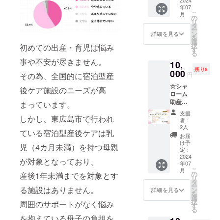
サイズ
ン100%
【保存
に表記
年07
＞＋お
で、敏
方法】-
されま
こ
月
礼の
感肌の
の
18°C以
す。 商
リ
メール
方にも
タ
下で冷
品開封
ー
【限定
おすす
ン
凍保
詳細を見る
前には
を
10枚】
めして
選
存。
必ずお
択
初めての出産・育児は悩み
生地は
いま
す
【配
届けの
る
もちろ
す。 足
送】ヤ
リター
事や不安が尽きません。
10,
ん、国
の付け
マト運
ンに貼
残り8
産オリ
000
根や腹
輸
付され
その為、全国的に宿泊型産
円
ジナル
部を締
クール
たラベ
☆シャ
レー
め付け
後ケア施設のニーズが高
冷凍便
ルや注
ローム
ス、縫
ない形
原材料
意書き
助産院
い糸、
まっています。
で、愛
及び添
をご確
が提携
全て
らしく
加物等
認くだ
支援
しかし、東広島市で行われ
してい
フェア
柔らか
の食品
者：
さい。
る企業
トレー
なレー
2人
表示は
広島県
ている宿泊型産後ケアは乳
の新月
ド・
スが印
お届け
お届
東広島
ショー
オーガ
象的で
け予
商品の
市産の
児（4カ月未満）を持つ母親
ツ＜Lサ
ニック
定：
す。
ラベル
野菜を
イズ＞
2024
コット
色
に表記
が対象となっており、
使用。
年07
＋お礼
ン100%
：生成
されま
香料、
こ
月
のメー
で、敏
の
産後1年未満までを対象とす
り（無
す。 商
着色
リ
ル【限
感肌の
タ
染色）
品開封
料、保
ー
定10
る施設はありません。
方にも
ン
素
詳細を見る
前には
存料、
を
枚】 生
おすす
選
材：
必ずお
調味料
択
周囲のサポートがなく悩み
地はも
めして
す
フェア
届けの
は一切
る
ちろ
いま
トレー
リター
使用し
を抱えている母子の負担を
ん、国