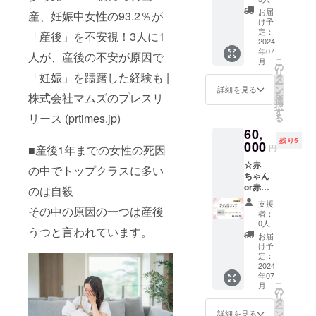
（直接
のメー
＋お礼
の腹巻
ド・
なレー
肌に触
お届
ル ●
産、妊娠中女性の93.2％が
のメー
＋お礼
オーガ
スが印
け予
れませ
メール
ル ●
のメー
ニック
定：
象的で
ん） サ
「産後」を不安視！3人に1
アドレ
メール
ル【限
2024
コット
す。
イズ：
ス・お
アドレ
年07
定30
ン100%
人が、産後の不安が原因で
色
M（Ｗ
届け先
ス・お
こ
月
枚】 編
で、敏
の
：生成
64～
をご記
届け先
リ
み糸は
「妊娠」を躊躇した経験も |
感肌の
タ
り（無
70m Ｈ
載くだ
をご記
ー
フェア
方にも
ン
染色）
詳細を見る
87～
さい
載くだ
を
株式会社マムズのプレスリ
トレー
おすす
選
素
95cm）
さい
択
ドオー
めして
す
材：
リース (prtimes.jp)
る
ガニッ
いま
フェア
(Ｗ:ウ
60,
クコッ
す。 足
トレー
エスト
残り5
トン
000
の付け
ドオー
Ｈ:ヒッ
円
■産後1年までの女性の死因
100%。
根や腹
ガニッ
プ) 国内
☆赤
化学繊
部を締
クコッ
の中でトップクラスに多い
縫製 ●
ちゃん
維を一
め付け
トン
新月
or赤
切使っ
のは自殺
ない形
100%
ショー
ちゃん
ていま
で、愛
ツ＜М
支援
とママ
その中の原因の一つは産後
せん。
らしく
ゴム
者：
サイズ
写真撮
内側に
柔らか
0人
（直接
＞＋お
うつと言われています。
影プラ
天然ゴ
なレー
肌に触
お届
礼の
ン【限
ムを使
スが印
け予
れませ
メール
定5組】
用して
定：
象的で
ん） サ
●メール
カメラ
2024
おりま
す。
イズ：
アドレ
年07
マンが
すが、
色
L（Ｗ69
ス・お
こ
月
撮影し
こちら
の
：生成
～77cm
届け先
リ
ます。
もオー
タ
り（無
Ｈ92～
をご記
ー
撮影場
ガニッ
ン
染色）
詳細を見る
100cm