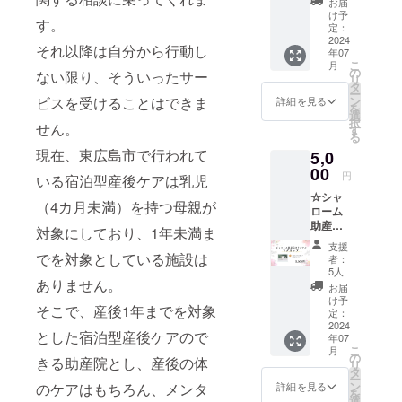
●HPに
お届
の入江
に御社
支援者
け予
す。
助産師
名or御
定：
名記載
が母
2024
社名＋
●メール
それ以降は自分から行動し
年07
親・父
ロゴor
アドレ
こ
月
親学級
個人名
の
スをご
ない限り、そういったサー
リ
の講座
を記載
タ
記載く
ー
を行い
させて
ン
ビスを受けることはできま
ださい
詳細を見る
を
ます。
いただ
選
●備考欄
択
有効期
せん。
きま
す
に会社
る
限：
す。 ※
名また
現在、東広島市で行われて
5,0
2025.7
このリ
はお名
月末 実
00
ターン
前をご
円
いる宿泊型産後ケアは乳児
施方
は
記載く
☆シャ
法：対
30,000
ださい
（4カ月未満）を持つ母親が
ローム
面のみ
円のリ
助産院
実施場
ターン
対象にしており、1年未満ま
オリジ
所：広
と同一
支援
ナルマ
島県東
でを対象としている施設は
の内容
者：
グカッ
広島市
になり
5人
プ オリ
ありません。
（住所
ます。
お届
ジナル
はご支
●応援プ
け予
そこで、産後1年までを対象
ロゴ入
援者様
定：
ラン ●
りのマ
2024
に個別
お礼の
とした宿泊型産後ケアので
年07
グカッ
で送
メール
こ
月
プをお
付） ※
の
●HPに
きる助産院とし、産後の体
リ
送りし
交通費
タ
お名前
ー
ます。
の負担
ン
記載 ●
詳細を見る
のケアはもちろん、メンタ
を
容量：
はご支
選
メール