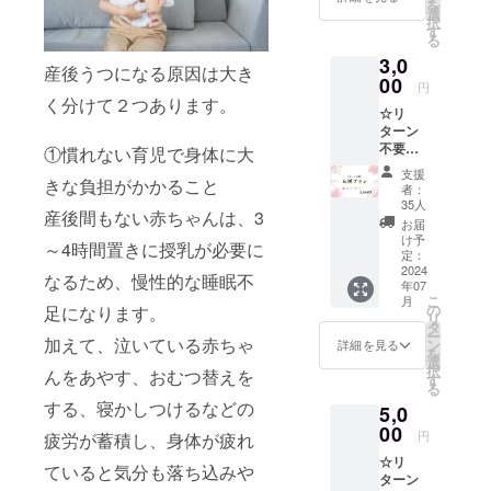
載くだ
を
所は別
クコッ
選
素
）
さい
択
途メー
トンで
す
材：
る
ルにて
カバー
フェア
(Ｗ:ウ
3,0
決めさ
リング
トレー
エスト
産後うつになる原因は大き
せてい
00
してあ
ドオー
Ｈ:ヒッ
円
ただき
りま
ガニッ
く分けて２つあります。
プ) 国内
☆リ
ます。
す。 編
クコッ
縫製 ●
ターン
※広島県
み方に
トン
新月
不要！
内が対
①慣れない育児で身体に大
工夫を
100%
ショー
応援プ
象、交
凝ら
ツ＜Lサ
支援
ラン
きな負担がかかること
通費の
し、細
ゴム
者：
イズ＞
3,000円
負担は
身の方
35人
（直接
＋お礼
産後間もない赤ちゃんは、3
コース
ご支援
から臨
肌に触
お届
のメー
＋お礼
者様に
月の妊
け予
れませ
ル ●
～4時間置きに授乳が必要に
のメー
別途ご
定：
婦さん
ん） サ
メール
ル 「思
2024
請求さ
までお
イズ：
なるため、慢性的な睡眠不
アドレ
年07
いに共
せてい
使いい
LL（Ｗ
ス・お
こ
月
感して
ただき
の
ただけ
足になります。
77～
届け先
リ
応援だ
ます。
タ
ます。
85cm
をご記
ー
けした
加えて、泣いている赤ちゃ
有効期
ン
冷え対
詳細を見る
Ｈ102～
載くだ
を
い」そ
限：
選
策にお
110cm
さい
択
んをあやす、おむつ替えを
んな方
2025.7
す
使いい
）
る
向けの
月末 ●
ただく
する、寝かしつけるなどの
5,0
プラン
写真撮
のはも
(Ｗ:ウ
です。
00
影 ●
ちろ
エスト
円
疲労が蓄積し、身体が疲れ
お礼の
メール
ん、授
Ｈ:ヒッ
☆リ
メール
アドレ
乳時に
ていると気分も落ち込みや
プ) 国内
ターン
をお送
スをご
もお腹
縫製 ●