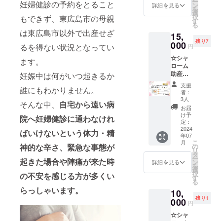
ー
妊婦健診の予約をとること
15個】
い頂け
ン
す。 対
詳細を見る
島サ
を
野菜
ます。
選
応期
ミット
択
もできず、東広島市の母親
ペース
重
す
限：
で提供
る
トおた
さ ：
2025年
されま
は東広島市以外で出産せざ
15,
めし
57ｇ 長
7月 ●ロ
した！
残り7
セット
000
さ ：
ング
るを得ない状況となってい
円
世界に
（５種
43㎝ 素
ネック
向けて
☆シャ
類１袋
材 ：
ます。
レス＋
自信を
ローム
ずつ）
貝パー
お礼の
もって
助産院
【内容
妊娠中は何がいつ起きるか
ル 留
メール
提供し
が提携
量】70g
金 ：
●メール
支援
たかり
誰にもわかりません。
してい
／袋 5
ロジウ
アドレ
者：
んとう
る企業
種類
ムメッ
3人
ス・お
をぜひ
そんな中、
自宅から遠い病
の離乳
各1袋ず
キ マ
届け先
お届
一度ご
食10
つ オレ
グネッ
け予
をご記
院へ妊婦健診に通わなけれ
賞味く
パック
ンジに
定：
ト式 ※
載くだ
ださ
セット
2024
んじ
アフ
さい
ばいけないという体力・精
い。 ●
年07
＋お礼
ん、赤
ターケ
かりん
こ
月
のメー
にんじ
の
神的な辛さ、緊急な事態が
アとし
とう
リ
ル【限
ん、黄
タ
て糸替
セット
ー
定10
起きた場合や陣痛が来た時
にんじ
ン
え等承
詳細を見る
＋お礼
を
個】 野
ん、ほ
選
りま
のメー
択
の不安を感じる方が多くい
菜ペー
うれん
す
す。 対
ル ●
る
スト
そう、
応期
メール
らっしゃいます。
10,
しっか
ごぼう
限：
アドレ
残り1
りセッ
000
【サイ
2025年
円
ス・お
ト（５
ズ】
7月 ●9
届け先
☆シャ
種類2袋
袋：縦
㎜大粒1
をご記