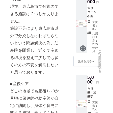
い」そ
000
●メール
円
んな方
アドレ
現在、東広島市で分娩ので
☆リ
向けの
スをご
ターン
プラン
記載く
きる施設は２つしかありま
不要！
です。
ださい
応援プ
せん。
お礼の
支援
ラン
メール
者：
施設不足により東広島市以
50,000
をお送
3人
円コー
りしま
お届
外で分娩しなければならな
ス＋お
す。 HP
け予
礼の
に御社
定：
いという問題解決の為、助
メール
2024
名or御
年07
＋HPに
社名＋
産院を開業し、近くで産め
こ
月
記載
ロゴor
の
リ
「思い
個人名
る環境を整えて少しでも多
タ
ー
に共感
を記載
ン
詳細を見る
を
くの方の不安を解消したい
して応
させて
選
択
援だけ
いただ
す
る
と思っております。
した
きま
5,0
い」そ
す。 掲
んな方
00
載期
円
■産後ケア
向けの
間：
☆母
プラン
2025.7
どこの地域でも産後1～3か
親・父
です。
月末 ●
親学級
お礼の
応援プ
月頃に保健師や助産師が自
１講座
メール
ラン ●
支援
券 シャ
をお送
宅に訪問し、身体や育児に
お礼の
者：
ローム
りしま
メール
2人
関する相談に乗ってくれま
助産院
す。 HP