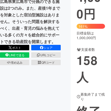
広島県東広島市で分娩のできる施
0
円
設は2つのみ。また、産後1年まで
まちづくり・地域活性化
を対象とした宿泊型施設はありま
せん。そういった問題を解決する
CAMPFIRE for Social Good
CAMPFIRE Creation
161%
べく、出産・育児の悩みを抱えて
CAMPFIREふるさと納税
machi-ya
コミュニティ
目標金額は
いる多くの方々を総合的にサポー
1,000,000円
トできる助産院を開業します。
ポスト
シェア
支援者数
158
LINEで送る
URLコピー
埋め込み
QRコード
人
募集終了まで残
り