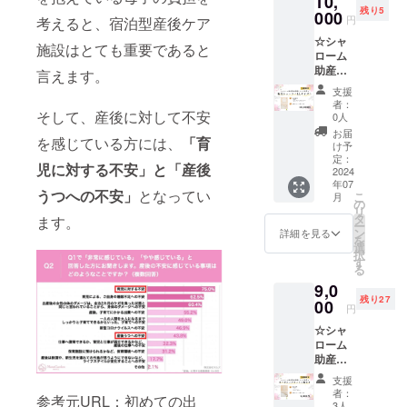
10,
す。 足
ドオー
ンに貼
てない
残り5
産オリ
000
の付け
ガニッ
付され
円
考えると、宿泊型産後ケア
ので体
ジナル
根や腹
クコッ
たラベ
に優し
☆シャ
レー
部を締
トン
施設はとても重要であると
ルや注
い離乳
ローム
ス、縫
め付け
100%
意書き
食で
助産院
い糸、
言えます。
ない形
をご確
す。 ●
が提携
全て
で、愛
ゴム
認くだ
支援
離乳食
してい
フェア
らしく
（直接
者：
さい。
セット
る企業
そして、産後に対して不安
トレー
柔らか
0人
肌に触
広島県
＋お礼
の新月
ド・
なレー
れませ
お届
東広島
のメー
を感じている方には、
「育
ショー
オーガ
スが印
け予
ん） サ
市産の
ル ●
ツ＜LL
ニック
定：
象的で
イズ：
野菜を
メール
児に対する不安」と「産後
サイズ
2024
コット
す。
Ｓ（Ｗ
使用。
アドレ
年07
＞＋お
ン100%
色
58～
うつへの不安」
となってい
香料、
ス・お
こ
月
礼の
で、敏
の
：生成
64cm
着色
届け先
リ
メール
感肌の
タ
り（無
ます。
Ｈ82～
料、保
をご記
ー
【限定5
方にも
ン
染色）
詳細を見る
90cm）
存料、
載くだ
を
枚】 生
おすす
選
素
調味料
さい
択
地はも
めして
す
材：
(Ｗ:ウ
は一切
る
ちろ
いま
フェア
エスト
使用し
9,0
ん、国
す。 足
トレー
Ｈ:ヒッ
てない
残り27
産オリ
00
の付け
ドオー
プ) 国内
円
ので体
ジナル
根や腹
ガニッ
縫製 ●
に優し
☆シャ
レー
部を締
クコッ
新月
い離乳
ローム
ス、縫
め付け
トン
ショー
食で
助産院
い糸、
ない形
100%
ツ＜Sサ
す。 ●
が提携
全て
で、愛
イズ＞
支援
離乳食
してい
フェア
らしく
ゴム
者：
＋お礼
セット
参考元URL：初めての出
る企業
トレー
柔らか
3人