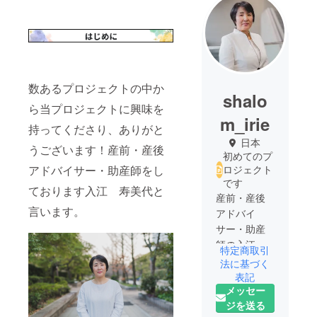
数あるプロジェクトの中か
shalo
ら当プロジェクトに興味を
m_irie
持ってくださり、ありがと
日本
うございます！産前・産後
初めてのプ
アドバイサー・助産師をし
ロジェクト
です
ております入江 寿美代と
産前・産後
言います。
アドバイ
サー・助産
師の入江寿
特定商取引
美代です。
法に基づく
この度、
表記
メッセー
「分娩・産
ジを送る
後ケアに対