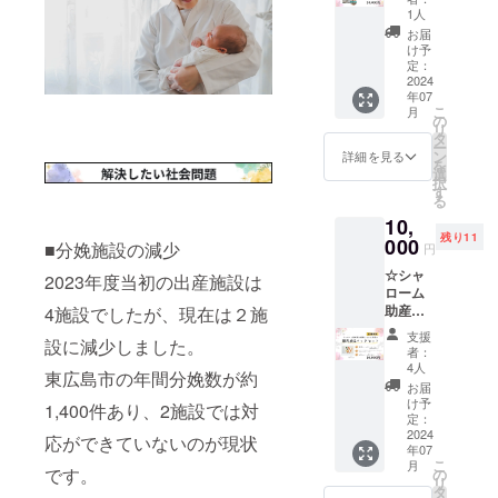
る企業
が良
ケアと
1人
食材を
の9㎜大
く、汗
して
使うこ
お届
粒1連
にも強
パール
け予
とにこ
ネック
く手入
定：
が取れ
だわっ
レス＋
2024
れ不要
た場合
ていま
年07
お礼の
で普段
対応致
す。 広
こ
月
メール
にお使
の
しま
島愛
リ
【限定3
い頂け
タ
す） 対
たっぷ
ー
個】 真
ます。
ン
応期
詳細を見る
り、ス
を
空蒸着
重
選
限：
ナック
択
で特殊
さ ：
す
2025年
感覚で
る
な製造
35ｇ 長
7月 ●タ
楽しめ
10,
方法の
さ ：
イタッ
る 「広
残り11
イミ
000
80㎝ 素
ク＋お
■分娩施設の減少
島かり
円
テー
材 ：
礼の
んとう
☆シャ
ション
貝パー
2023年度当初の出産施設は
メール
」 は お
ローム
パール
ル 留
●メール
やつに
助産院
4施設でしたが、現在は２施
です。
金 ：
アドレ
も、 お
が提携
本真珠
ロジウ
ス・お
つまみ
支援
設に減少しました。
してい
のよう
ムメッ
届け先
者：
にもお
る企業
に輝き
キ 差
4人
をご記
すすめ
東広島市の年間分娩数が約
の離乳
が良
し込み
載くだ
お届
です。
食5パッ
く、汗
式 ※ア
け予
さい
セット
1,400件あり、2施設では対
クセッ
にも強
定：
フター
内の
ト＋お
2024
く手入
ケアと
応ができていないのが現状
「酒粕
年07
礼の
れ不要
して糸
かりん
こ
月
メール
で普段
です。
の
替え等
とう」
リ
【限定
にお使
タ
承りま
はG7広