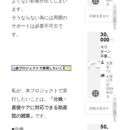
よくない影響が出てしまい
「思い
の内容
寸
こ
月
に共感
になり
の
：縦
ます。
リ
して応
ます。
タ
45cm、
ー
援だけ
●応援プ
ン
詳細を見る
そうならない為には周囲の
横25cm
を
した
ラン ●
選
国内生
択
い」そ
お礼の
す
サポートは必要不可欠で
産 ●腹
る
んな方
メール
巻＋お
30,
向けの
す。
●メール
礼の
プラン
000
アドレ
円
メール
です。
スをご
●メール
☆リ
お礼の
記載く
アドレ
ターン
メール
ださい
ス・お
不要！
をお送
届け先
応援プ
りしま
支援
をご記
ラン
す。 ※
者：
載くだ
30,000
このリ
7人
さい
円コー
ターン
お届
ス＋お
は3,000
け予
礼の
円のリ
定：
メール
2024
ターン
私が、本プロジェクトで実
年07
＋HPに
と同一
こ
月
支援者
行したいことは、
「分娩・
の内容
の
リ
名記載
になり
タ
ー
産後ケアに対応できる助産
「思い
ます。
ン
詳細を見る
を
に共感
●応援プ
選
択
院の開業」
です。
して応
ラン ●
す
る
援だけ
お礼の
50,
した
メール
■分娩