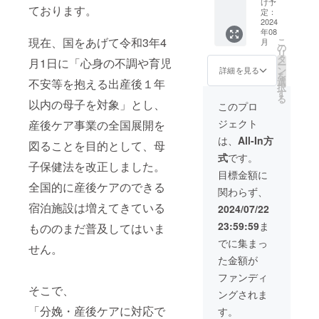
にも強
け予
ております。
名刺入
く手入
定：
れ＋お
2024
れ不要
年08
礼の
で普段
現在、国をあげて令和3年4
こ
月
メール
にお使
の
リ
【限定2
い頂け
タ
月1日に「心身の不調や育児
ー
個】 全
ます。
ン
詳細を見る
を
て手作
重
選
不安等を抱える出産後１年
択
業、手
さ ：
す
る
縫いで
以内の母子を対象」とし、
30ｇ 長
このプロ
仕上げ
さ ：
ジェクト
産後ケア事業の全国展開を
てお
43㎝ 素
り、刻
材 ：
は、
All-In方
図ることを目的として、母
印が綺
貝パー
式
です。
麗にで
ル、ス
子保健法を改正しました。
きるよ
ワロフ
目標金額に
う、素
スキー
全国的に産後ケアのできる
関わらず、
材も厳
ボール
選して
留
宿泊施設は増えてきている
2024/07/22
いま
金 ：
23:59:59
ま
もののまだ普及してはいま
す。 ※
ロジウ
刻印は
ムメッ
でに集まっ
せん。
英字限
キ マ
た金額が
定で
グネッ
す。 私
ト式 ※
ファンディ
も愛用
アフ
そこで、
ングされま
してい
ターケ
ま
アとし
「分娩・産後ケアに対応で
す。
す！！