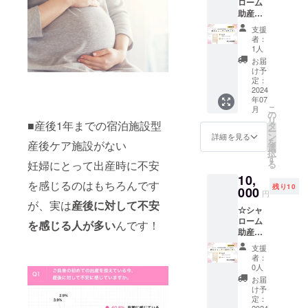
ローム
ずつ）
12×横
連ネッ
載くだ
助産院
【内容
17×厚さ
クレス
さい
が提携
量】70g
1㎝
＋お礼
支援
してい
／袋 5
【賞味
のメー
者：
る企業
種類
期限】
1人
ル ●
の新月
各1袋ず
最短
メール
お届
ショー
つ オレ
2025年
け予
アドレ
ツ＜Sサ
ンジに
定：
6月
ス・お
イズ＞
2024
んじ
【保存
届け先
年07
＋お礼
ん、赤
方法】-
をご記
こ
月
のメー
にんじ
の
18°C以
載くだ
リ
ル【限
■産後1年までの宿泊施設型
ん、黄
タ
下で冷
さい
ー
定2枚】
にんじ
ン
凍保
詳細を見る
を
産後ケア施設がない
生地は
ん、ほ
選
存。
択
もちろ
うれん
す
【配
妊婦にとって出産時に不安
る
ん、国
そう、
送】ヤ
10,
産オリ
ごぼう
マト運
を感じるのはもちろんです
残り10
ジナル
000
【サイ
輸
円
レー
ズ】
クール
が、実は
産後に対して不安
☆シャ
ス、縫
袋：縦
冷凍便
ローム
い糸、
を感じる人が多い
んです！
12×横
原材料
助産院
全て
17×厚さ
及び添
が提携
フェア
1㎝
加物等
支援
してい
トレー
【賞味
の食品
者：
る企業
ド・
期限】
0人
表示は
の新月
オーガ
最短
お届け
お届
ショー
ニック
2025年
け予
商品の
ツ＜M
コット
定：
6月
ラベル
2024