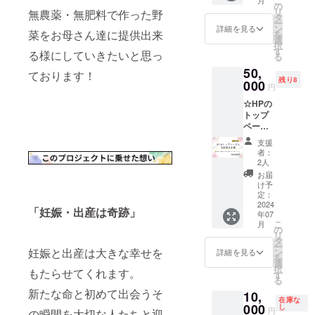
こ
HPの支
ライン
の
リ
無農薬・無肥料で作った野
援者一
（Zoom
タ
ー
覧に御
を使用
ン
詳細を見る
菜をお母さん達に提供出来
を
社名or
し、ご
選
択
御社名
支援い
す
る様にしていきたいと思っ
る
＋ロゴ
ただい
50,
or個人
た方と
ております！
残り8
名を記
000
メール
円
載させ
にて日
☆HPの
ていた
程調整
トップ
だきま
＋リン
ページ
す。 ●
クを送
に御社
メール
付しま
支援
名or御
アドレ
す） ・
者：
社名＋
スをご
対面
2人
ロゴor
記載く
（ご支
お届
個人名
ださい
援いた
け予
を記載
●備考欄
定：
だいた
【限定
2024
に会社
方と
「妊娠・出産は奇跡」
年07
10名】
名また
メール
こ
月
HPの
はお名
の
にて日
リ
トップ
前をご
タ
程調整
ー
ページ
記載く
妊娠と出産は大きな幸せを
ン
しま
詳細を見る
を
に御社
ださい
選
す） ※
択
もたらせてくれます。
名or御
す
広島県
る
社名＋
内が対
新たな命と初めて出会うそ
10,
ロゴor
象、交
在庫な
個人名
000
し
通費の
円
の瞬間を大切な人たちと迎