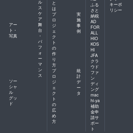
ル
と
キーポ
ふる
ス
は
リシー
さと
ケ
プ
実
納税
ア
ロ
施
AD
アー
舞
ジ
事
FOR
ト・
台
ェ
例
ALL
写真
・
ク
HIO
パ
ト
KOS
フ
の
HI
ォ
作
JFA
ー
り
クラ
マ
方
ウド
ン
プ
統
ファ
ス
ロ
計
ン
ソー
ジ
デ
ディ
シャ
ェ
ー
ング
ル
ク
タ
mac
グッ
ト
hi-ya
ド
の
補助
広
金申
め
請サ
方
ポー
ト