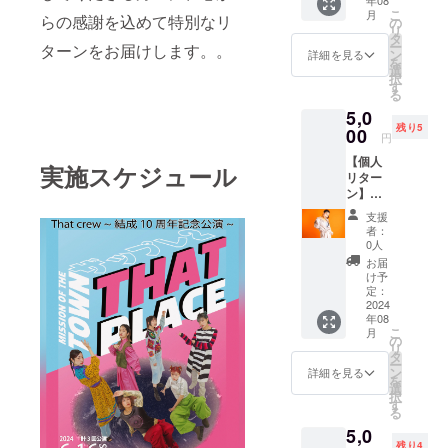
(4歳か
こ
月
らの感謝を込めて特別なリ
ら小学
の
リ
生低学
タ
ー
ターンをお届けします。。
年まで)
ン
詳細を見る
を
日程 ・
選
択
8/19
す
る
10:15〜
5,0
11:15
残り5
場所 :
00
円
大阪市
【個人
内
実施スケジュール
リター
ン】
ASUKA
支援
入門•初
者：
級 振り
0人
付け中
お届
心グ
け予
ループ
定：
レッス
2024
年08
ン1時間
こ
月
(4歳か
の
リ
ら小学
タ
ー
生低学
ン
詳細を見る
を
年まで)
選
択
日程 ・
す
る
8/19
5,0
11:30〜
残り4