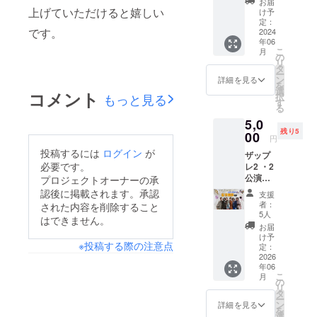
お届
crewと
上げていただけると嬉しい
け予
記念撮
定：
です。
影！
2024
年06
限定10
こ
月
組（1組
の
リ
2名ま
タ
ー
で）
ン
詳細を見る
を
5,000円
選
コメント
もっと見る
択
お手持
す
る
ちのカ
5,0
メラで
残り5
の撮影
00
円
・日
投稿するには
ログイン
が
ザップ
時：
必要です。
レ2 ・2
2024年
公演目
プロジェクトオーナーの承
6月16日
終演後
（日曜
認後に掲載されます。承認
支援
ステー
日）1公
者：
された内容を削除すること
ジにて
演目終
5人
はできません。
That
了後 ・
お届
crewと
場所：
け予
※投稿する際の注意点
記念撮
クレオ
定：
影！
2026
大阪東
年06
限定10
・支援
こ
月
組（1組
者様の
の
リ
2名ま
交通費
タ
ー
で）
や滞在
ン
詳細を見る
を
5,000円
費：支
選