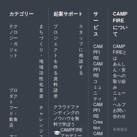
カテゴリー
起案サポート
サ
CAMP
ー
FIRE
テク
ま
プ
ス
ビ
につい
ノロ
ち
ロ
タ
ス
て
ジー
づ
ジ
ッ
・ガ
く
ェ
フ
CAM
CAMP
ジェ
り
ク
に
PFI
FIREと
ット
・
ト
相
RE
は
地
を
談
CAM
あんし
域
作
す
PFI
ん・安
活
る
る
RE
全への
性
資
コ
取り組
化
料
ミュ
み
プロ
音
請
ニ
ニュー
ダク
楽
求
ティ
ス
ト
CAM
ヘルプ
クラウドファ
フー
チ
PFI
お問い
ンディングの
ド・
ャ
RE
合わせ
ノウハウを無
飲食
レ
Crea
料で学ぼう
店
ン
tion
各種規定
CAMPFIRE
ジ
CAM
アカデミー
アニ
ス