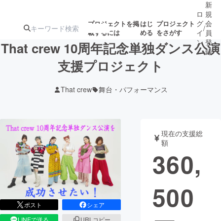
新
ロ
規
グ
会
プロジェクトを掲
はじ
プロジェクト
/
載するには
める
をさがす
イ
員
ン
登
That crew 10周年記念単独ダンス公演
録
支援プロジェクト
人気のプロ
注目のリ
注目の新着プロ
募集終了が近いプ
もうすぐ公開
That crew
舞台・パフォーマンス
ジェクト
ターン
ジェクト
ロジェクト
されます
アート・写真
音楽
現在の支援総
額
360,
テクノロジー・ガジェット
ゲーム・サ
500
映像・映画
書籍・雑誌
ポスト
シェア
ビジネス・起業
チャレンジ
LINEで送る
URLコピー