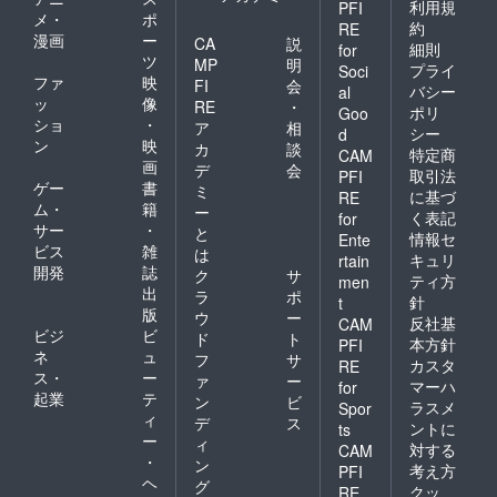
利用規
PFI
メ・
ポ
約
RE
漫画
ー
CA
説
細則
for
ツ
MP
明
プライ
Soci
ファ
映
FI
会
バシー
al
ッ
像
RE
・
ポリ
Goo
ショ
・
ア
相
シー
d
ン
映
カ
談
特定商
CAM
画
デ
会
取引法
PFI
ゲー
書
ミ
に基づ
RE
ム・
籍
ー
く表記
for
サー
・
と
情報セ
Ente
ビス
雑
は
キュリ
rtain
開発
誌
ク
サ
ティ方
men
出
ラ
ポ
針
t
版
ウ
ー
反社基
CAM
ビジ
ビ
ド
ト
本方針
PFI
ネ
ュ
フ
サ
カスタ
RE
ス・
ー
ァ
ー
マーハ
for
起業
テ
ン
ビ
ラスメ
Spor
ィ
デ
ス
ントに
ts
ー
ィ
対する
CAM
・
ン
考え方
PFI
ヘ
グ
クッ
RE