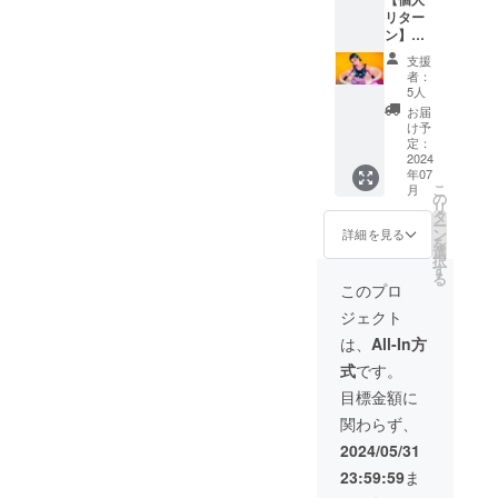
ちらで
リター
指定あ
ン】
り)
hanaと
TikTok
支援
みっち
撮影中
者：
り1時間
の動画
5人
30分ダ
撮影、
お届
ンス強
hanaと
け予
化☆プ
2人で写
定：
ライ
2024
真撮影
年07
ベート
もでき
こ
月
レッス
るよ☻
の
リ
ン (5
(大阪市
タ
ー
名・女
内) 日程
ン
詳細を見る
を
性限
・7/22
選
択
定・大
15:00~
す
る
阪市内)
18:00
このプロ
最後に
ジェクト
写真撮
影・動
は、
All-In方
画撮影
式
です。
の時間
あり☻
目標金額に
日程 ・
関わらず、
7月22日
18:15~
2024/05/31
19:45
23:59:59
ま