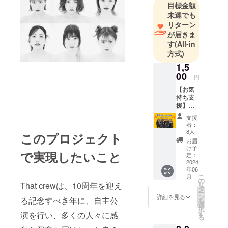
リッシュな
目標金額
未達でも
コレオと巧
リターン
みに使いこ
が届きま
なす構成力
す
(All-in
を武器に新
方式)
しい色を生
1,5
み出す。
00
円
【お気
関西コレク
持ち支
ション 振り
援】た
だただ
付け、出演
支援
That
者：
などの経歴
crewを
8人
このプロジェクト
を持ち、
応援し
お届
たい！
け予
2024年に結
で実現したいこと
メール
定：
成10周年を
にてお
2024
年06
礼の
迎える。
こ
月
メッ
の
2020年には
リ
That crewは、10周年を迎え
セージ
タ
ー
単独ダンス
を送ら
ン
詳細を見る
る記念すべき年に、自主公
を
せてい
選
公演を主催
択
ただき
す
演を行い、多くの人々に感
し、その後
る
ます☻
定期的にダ