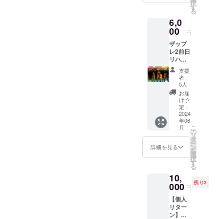
択
お手持
援者様
す
る
ちのカ
の交通
6,0
メラで
費や滞
の撮影
00
在費は
円
・日
各自で
ザップ
時：
ご負担
レ2前日
2024年
くださ
リハご
6月16日
い。 ・
招待 ・
（日曜
支援者
支援
日時：
日）2公
様との
者：
2024年
演目終
連絡方
5人
6月15日
了後 ・
法：詳
お届
（土曜
場所：
細は
け予
日）
クレオ
定：
メール
18:40-
2024
大阪東
で連絡
年06
20:10
・支援
しま
こ
月
・場
者様の
の
す。
リ
所：ク
交通費
タ
ー
レオ大
や滞在
ン
詳細を見る
を
阪東 ・
費：支
選
択
支援者
援者様
す
る
様の交
の交通
10,
通費や
費や滞
残り3
滞在
000
在費は
円
費：支
各自で
【個人
援者様
ご負担
リター
の交通
くださ
ン】ま
費や滞
い。 ・