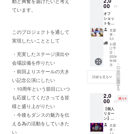
2,0
動と興奮を届けたいと考え
00
ンスライブ
円
ています。
を開催中。
オフ
ショッ
トをお
他様々な
届け！
支援
このプロジェクトを通して
ショーケー
(全員写
者：
真1枚＋
3人
ス、コンテ
実現したいこととして
ソロ写
お届
ストにも出
真6枚を
け予
メール
場。ナン
定：
・充実したステージ演出や
でお届
2024
バー作品制
年06
けしま
会場設備を作りたい
こ
月
作や、PV出
す)
の
リ
・前回よりスケールの大き
タ
演、アー
ー
ン
詳細を見る
ティスト
を
い記念公演にしたい
選
択
バックダン
す
・10周年という節目にいつ
る
サー、振付
2,0
も応援してくださってる皆
など個々で
残り4
00
円
も多方面で
様と盛り上がりたい
【個人
活動中。
リター
・今後もダンスの魅力を伝
ン】ま
える為の活動をしていきた
ちるの
支援
お悩み
者：
い
相談
1人