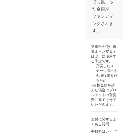
でに集まっ
た金額が
ファンディ
ングされま
す。
支援金の使い道
集まった支援金
は以下に使用す
る予定です。
充実したス
テージ演出や
会場設備を作
るため
※目標金額を超
えた場合はプロ
ジェクトの運営
費に充てさせて
いただきます。
支援に関するよ
くある質問
手数料はいく