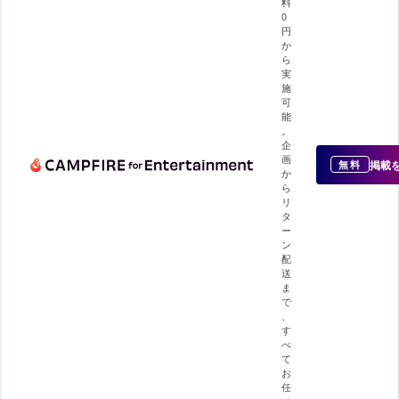
料
0
円
か
ら
実
施
可
能
。
企
画
掲載
無料
か
ら
リ
タ
ー
ン
配
送
ま
で
、
す
べ
て
お
任