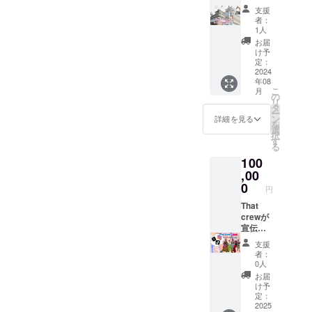
ちると
在費は
支援者
支援
姫路ぶ
各自で
様との
者：
らりグ
ご負担
連絡方
1人
ループ
くださ
法：詳
お届
旅 名物
い。 ・
細は
け予
えきそ
支援者
定：
メール
ばを食
2024
様との
で連絡
年08
べた
連絡方
しま
こ
月
り、姫
法：詳
の
す。
リ
路城神
細は
タ
ー
社観光
メール
ン
詳細を見る
を
をした
で連絡
選
択
り、動
しま
す
る
物園ミ
す。
100
ニ遊園
地で遊
,00
んだ
0
円
り！姫
路を好
That
きにな
crewが
ろう！
宣伝し
日程 ・
ます！
支援
8/4
That
者：
12:00〜
crewの
0人
2時間目
SNS(In
お届
安 ・当
stagra
け予
日発生
m,TikTo
定：
する交
k,X)で
2025