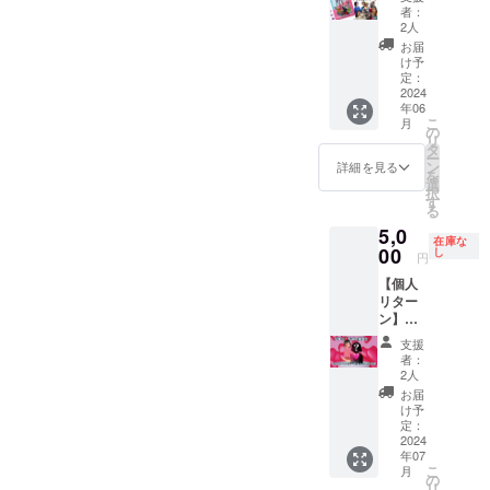
ザップ
備必須
者：
レ2ポス
日程候
2人
ター 限
補日 ・
お届
定2枚
11/10
け予
6/16
定：
ザップ
2024
年06
レ2の公
こ
月
演日当
の
リ
日に受
タ
ー
け渡し
ン
詳細を見る
を
させて
選
択
いただ
す
る
きます
5,0
☻ 公演
在庫な
日当
00
し
円
日、受
【個人
付時に
リター
お名前
ン】ド
とポス
キッ！
ター受
支援
Yuiko先
け取り
者：
生と
をお声
2人
KPOP
がけく
お届
マン
ださい
け予
ツーマ
定：
ンレッ
2024
年07
スン大
こ
月
会（大
の
リ