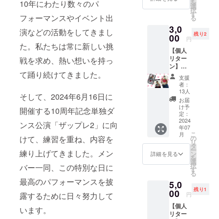
を
10年にわたり数々のパ
す。
様と
選
択
メール
す
フォーマンスやイベント出
る
でのや
3,0
りとり
演などの活動をしてきまし
残り2
00
にて 調
円
節して
た。私たちは常に新しい挑
【個人
頂く可
リター
戦を求め、熱い想いを持っ
能性が
ン】に
ござい
て踊り続けてきました。
こにこ
ます。
支援
ゆいこ
者：
のオリ
13人
そして、2024年6月16日に
ジナル
お届
ステッ
け予
開催する10周年記念単独ダ
カー+
定：
サイン
2024
ンス公演「ザップレ2」に向
年07
入りき
こ
月
らきら
けて、練習を重ね、内容を
の
リ
トレカ
タ
ー
練り上げてきました。メン
トレ
ン
詳細を見る
を
カ
選
択
バー一同、この特別な日に
5.5×8.5
す
る
cm 1枚
最高のパフォーマンスを披
5,0
ステッ
残り1
カー
00
露するために日々努力して
円
8.6×5.4
【個人
cm 3枚
います。
リター