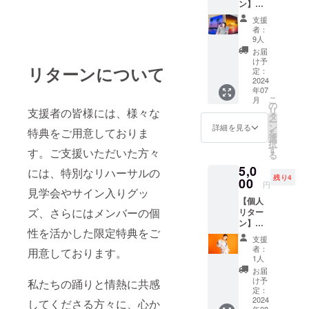
ン】
Naomi
支援
があな
者：
たの事
9人
を想っ
お届
て描く
け予
リターンについて
アート
定：
画(キャ
2024
年07
ンバス
こ
月
15cm×
の
リ
支援者の皆様には、様々な
15cm送
タ
ー
料込み)
ン
詳細を見る
特典をご用意しておりま
を
選
択
す
す。ご支援いただいた方々
る
5,0
には、特別なリハーサルの
残り4
00
円
見学会やサイン入りグッ
【個人
ズ、さらにはメンバーの個
リター
ン】
性を活かした限定特典をご
ASUKA
支援
入門•初
者：
用意しております。
級 基礎
1人
中心グ
お届
ループ
け予
私たちの踊りと情熱に共感
レッス
定：
ン1時間
2024
してくださる方々に、心か
年08