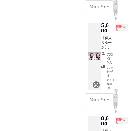
阪市内
タ
ー
のみ）1
ン
詳細を見る
を
時間 ・
選
択
7月中に
す
る
開催 支
5,0
援者の
在庫な
方と
00
し
円
メール
【個人
のやり
リター
取りに
ン】こ
て決定
れであ
支援
なたも
者：
ティッ
5人
クトッ
お届
カー
け予
☆☆
定：
hanaと
2024
年07
2人で
こ
月
TikTok
の
リ
撮影 (支
タ
ー
援して
ン
詳細を見る
を
いただ
選
択
いた方
す
る
のケー
8,0
タイで
在庫な
撮影・
00
し
円
曲はこ
【個人