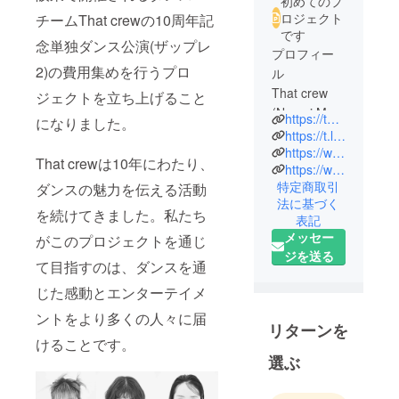
初めてのプ
ロジェクト
チームThat crewの10周年記
です
念単独ダンス公演(ザップレ
プロフィー
2)の費用集めを行うプロ
ル
That crew
ジェクトを立ち上げること
(Naomi,MAO
https://that-crew.webnode.jp/
になりました。
,ASUKA,shiz
https://t.livepocket.jp/t/gyjim?fbclid=PAAaZrVETwRLtFurIt4EXZzVlDt_iuMLXajaYQMvva4GZ_cydBEtyEvOMFjN4_aem_AdLdueL5ejnl8jqx--KBp9LsTwvReMQ4vJokMUyxHrIyKW-I2Qlz4yUbiktB1IYijmM
u,hana,Yuiko
https://www.tiktok.com/@thatcrew?_t=8kWQ0J3Yl2Q&_r=1
That crewは10年にわたり、
https://www.instagram.com/thatcrewgram?igsh=dzY3b3VjanRpbWxp
)
特定商取引
ダンスの魅力を伝える活動
法に基づく
関西を中心
を続けてきました。私たち
表記
に活動し独
メッセー
がこのプロジェクトを通じ
自のスタイ
ジを送る
て目指すのは、ダンスを通
ルで注目さ
れている
じた感動とエンターテイメ
フィメール
ントをより多くの人々に届
ダンサー6人
リターンを
けることです。
チーム
選ぶ
パワフルか
つスタイ