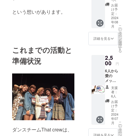
（ZOO
お届
Mを
け予
という想いがあります。
使って
定：
20分間1
2024
年08
対1でお
こ
月
悩み相
の
リ
談をお
タ
ー
受けい
ン
詳細を見る
を
たしま
選
択
す！) 日
これまでの活動と
す
る
程 ・8/3
2,5
16:00〜
準備状況
18:00
00
円
・8/16
6人から
16:00〜
愛の
18:00
メッ
・8/24
セージ
16:00〜
支援
動画
18:00
者：
（15秒
・8/31
6人
動画を
16:00〜
お届
お届け
18:00
け予
しま
万が一
定：
す！）
2024
希望日
年07
メール
程が
こ
月
にて動
被った
の
リ
ダンスチームThat crewは、
画を添
場合は
タ
ー
付しま
支援者
ン
詳細を見る