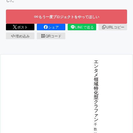
もう一度プロジェクトをやってほしい
ポスト
シェア
LINEで送る
URLコピー
埋め込み
QRコード
エ
ン
タ
メ
領
域
特
化
型
ク
ラ
フ
ァ
ン
手
数