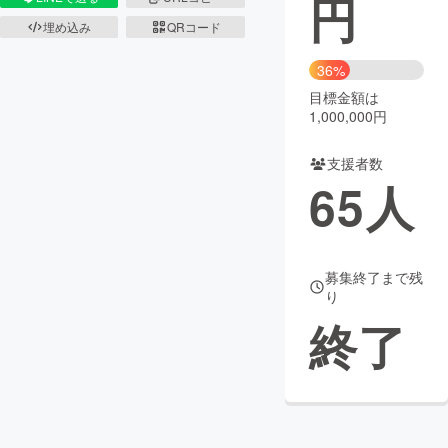
円
埋め込み
QRコード
まちづくり・地域活性化
36%
目標金額は
CAMPFIRE for Social Good
CAMPFIRE Creation
1,000,000円
CAMPFIREふるさと納税
machi-ya
コミュニティ
支援者数
65
人
募集終了まで残
り
終了