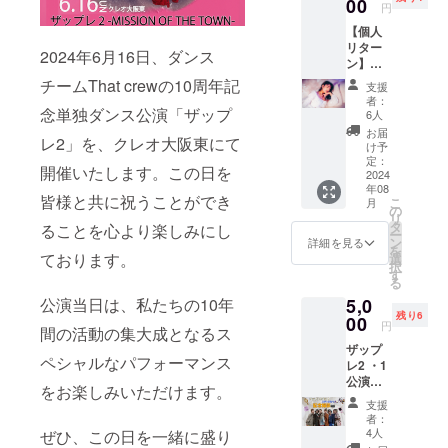
12:30
00
円
場所 :
【個人
大阪市
リター
内
2024年6月16日、ダンス
ン】
shizu
チームThat crewの10周年記
支援
キッズ
者：
(小学生
念単独ダンス公演「ザップ
6人
のみ)
お届
レ2」を、クレオ大阪東にて
レッス
け予
ン 1時
定：
開催いたします。この日を
間 10
2024
年08
人限定
皆様と共に祝うことができ
こ
月
日程 ・
の
リ
8/17
タ
ることを心より楽しみにし
ー
12:00〜
ン
詳細を見る
を
13:00
ております。
選
択
場所 :
す
る
大阪市
公演当日は、私たちの10年
5,0
内
残り6
00
円
間の活動の集大成となるス
ザップ
ペシャルなパフォーマンス
レ2 ・1
公演目
をお楽しみいただけます。
終演後
支援
ステー
者：
ジにて
4人
ぜひ、この日を一緒に盛り
That