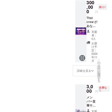
300
画投稿
フォー
にて）
マンス
,00
残り1
商品は
可能な
0
円
ご提供
場所 ・
頂く形
音楽を
That
になり
流す機
crew が
ます事
械 の準
あなた
をご了
備必須
の為に
支援
承くだ
日程候
パ
者：
さい。
補日 ・
フォー
0人
支援者
10/20
マンス
お届
様との
しに行
け予
連絡方
きま
定：
法:詳細
す！
2024
年11
はメー
（交通
こ
月
ルで連
費・宿
の
リ
絡しま
泊費が
タ
ー
す。
必要な
ン
詳細を見る
を
場合は
選
択
別途負
す
る
担) ・パ
3,0
フォー
在庫な
マンス
00
し
円
可能な
メン
場所 ・
バー直
音楽を
筆サイ
流す機
ン入り
械 の準
支援