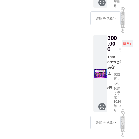
年01
通費や
あなた
こ
月
飲食費
の商品
の
リ
につき
を紹介
タ
ー
まして
させて
ン
詳細を見る
を
は、別
いただ
選
択
途ご負
きま
す
る
担いた
す！ 御
300
だきま
社の商
す。
品を実
,00
残り1
際に使
0
円
用して
いる様
That
子を
crew が
SNSで
あなた
紹介さ
の為に
支援
せてい
パ
者：
ただき
フォー
0人
ます。
マンス
お届
（That
しに行
け予
crew公
きま
定：
式
す！
2024
年10
Instagr
（交通
こ
月
am,Xで
費・宿
の
リ
の写真
泊費が
タ
ー
付き投
必要な
ン
詳細を見る
を
稿、
場合は
選
択
TikTok
別途負
す
る
での動
担) ・パ