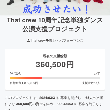
That crew 10周年記念単独ダンス
公演支援プロジェクト
That crew
舞台・パフォーマンス
現在の支援総額
360,500
円
終了
36
%達成
目標金額
1,000,000
円
支援者数
65
人
このプロジェクトは、
2024/03/31
に募集を開始し、
65
人の支援
により
360,500
円の資金を集め、
2024/05/31
に募集を終了しま
した