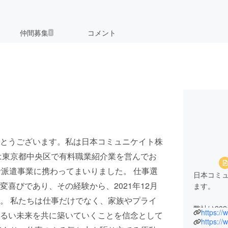
仲間募集
コメント
1
とうございます。私は日本コミュニケイト株
は東京都中央区で有料職業紹介業を営んでお
者派遣事業に携わってまいりました。 仕事選
日本コミ
喜びであり、その経験から、2021年12月
ます。
。 私たちは仕事だけでなく、家族やプライ
弊社は20
るい未来を共に築いていくことを信念として
私自身、前
https:/