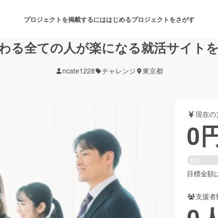
プロジェクトを掲載するには
はじめる
プロジェクトをさがす
わる全ての人が楽になる就活サイト
ncate1228
チャレンジ
東京都
注目のリターン
注目の新着プロジェクト
募集終了が近いプロジェクト
も
現在の
音楽
舞台・パフォーマンス
0
ゲーム・サービス開発
フード・飲食店
0%
書籍・雑誌出版
アニメ・漫画
目標金額は5
支援者
チャレンジ
ビューティー・ヘルスケ
0