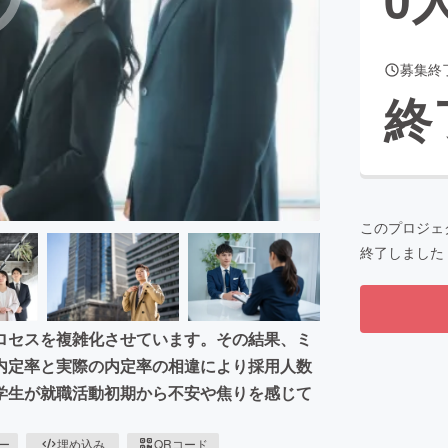
募集終
CAMPFIRE for Social Good
CAMPFIRE Creation
終
CAMPFIREふるさと納税
machi-ya
コミュニティ
このプロジェ
終了しました
ロセスを複雑化させています。その結果、ミ
内定率と実際の内定率の相違により採用人数
学生が就職活動初期から不安や焦りを感じて
ピー
埋め込み
QRコード