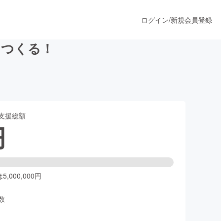
ログイン
/
新規会員登録
をつくる！
うすぐ公開されます
支援総額
プロダクト
円
ファッション
スポーツ
,000,000円
数
ア
ソーシャルグッド
人