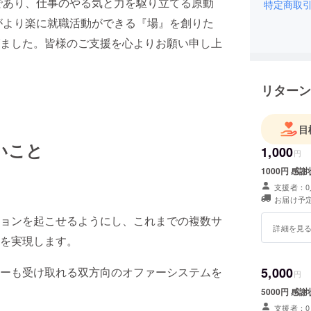
であり、仕事のやる気と力を駆り立てる原動
携わって
特定商取
がより楽に就職活動ができる『場』を創りた
その経験
ました。皆様のご支援を心よりお願い申し上
遣事業と
ります。
リターン
私たち「
ことを特
けでなく
目
し、一人
いこと
1,000
円
していま
1000円 
今回、新
支援者：0
お届け予定
きる『場
ち上げま
ョンを起こせるようにし、これまでの複数サ
詳細を見
を実現します。
皆様のご
ーも受け取れる双方向のオファーシステムを
5,000
円
5000円 
支援者：0