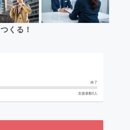
をつくる！
終了
支援者数
0
人