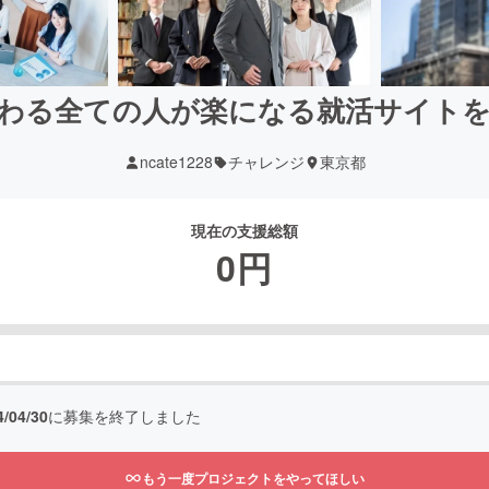
わる全ての人が楽になる就活サイト
ncate1228
チャレンジ
東京都
現在の支援総額
0
円
4/04/30
に募集を終了しました
もう一度プロジェクトをやってほしい