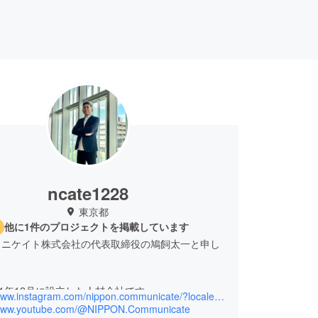
ncate1228
東京都
他に1件のプロジェクトを掲載しています
ュニケイト株式会社の代表取締役の鳩飼太一と申し
21年12月に設立した人材会社です。
https://www.instagram.com/nippon.communicate/?locale=ja_JP
職では約20年にわたり派遣事業及び職業紹事業に
/www.youtube.com/@NIPPON.Communicate