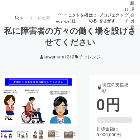
新
ロ
規
グ
会
プロジェクトを掲
はじ
プロジェクト
/
載するには
める
をさがす
イ
員
ン
登
私に障害者の方々の働く場を設けさ
録
せてください
人気のプロ
注目のリ
注目の新着プロ
募集終了が近いプ
もうすぐ公開
kawamura1212
チャレンジ
ジェクト
ターン
ジェクト
ロジェクト
されます
アート・写真
音楽
現在の支援総
額
0
円
テクノロジー・ガジェット
ゲーム・サ
映像・映画
書籍・雑誌
0%
目標金額は
5,000,000円
ビジネス・起業
チャレンジ