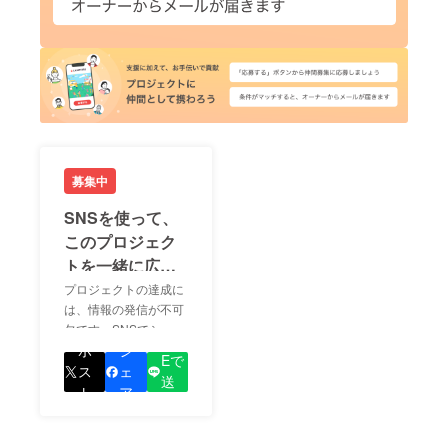
募集中
SNSを使って、
このプロジェク
トを一緒に広め
ましょう！
プロジェクトの達成に
は、情報の発信が不可
欠です。SNSでシェア
LIN
をして、あなたが応援
ポ
シ
Eで
しているプロジェクト
ス
ェ
送
の良さを知ってもらい
ト
ア
る
ましょう！