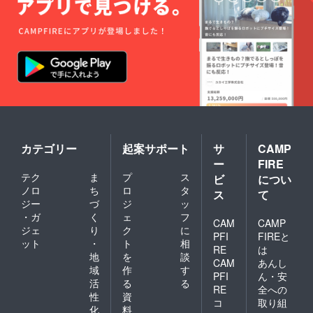
カテゴリー
起案サポート
サ
CAMP
ー
FIRE
テク
ま
プ
ス
ビ
につい
ノロ
ち
ロ
タ
ス
て
ジー
づ
ジ
ッ
・ガ
く
ェ
フ
CAM
CAMP
ジェ
り
ク
に
PFI
FIREと
ット
・
ト
相
RE
は
地
を
談
CAM
あんし
域
作
す
PFI
ん・安
活
る
る
RE
全への
性
資
コ
取り組
化
料