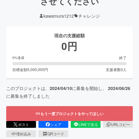
させてください
kawamura1212
チャレンジ
現在の支援総額
0
円
終了
0
%達成
目標金額
5,000,000
円
支援者数
0
人
このプロジェクトは、
2024/04/10
に募集を開始し、
2024/06/26
に募集を終了しました
もう一度プロジェクトをやってほしい
ポスト
シェア
LINEで送る
URLコピー
埋め込み
QRコード