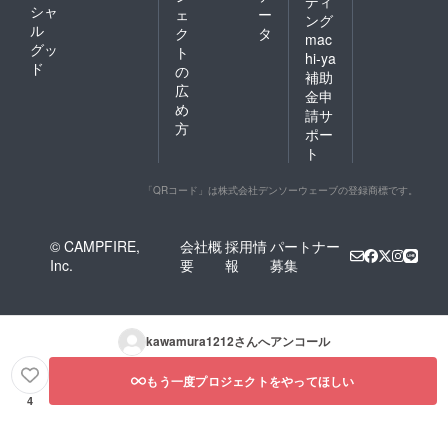
ディ
シャ
ェ
ー
ング
ル
ク
タ
mac
グッ
ト
hi-ya
ド
の
補助
広
金申
め
請サ
方
ポー
ト
「QRコード」は株式会社デンソーウェーブの登録商標です。
© CAMPFIRE,
会社概
採用情
パートナー
Inc.
要
報
募集
kawamura1212
さんへアンコール
もう一度プロジェクトをやってほしい
4