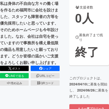
私は身体の不自由な方々の働く場
支援者数
まちづくり・地域活性化
を作るため福岡市に会社を設けま
0
人
した、スタッフも障害者の方等を
優先採用したいと思っています、
CAMPFIRE for Social Good
CAMPFIRE Creation
そのためホームページも今年設け
CAMPFIREふるさと納税
machi-ya
コミュニティ
募集終了まで残
ました。なお、会社は自宅を使っ
り
ていますので事務所を構え最低限
終了
の備品も用意したいと願っており
ます。どうか皆様の温かいご支援
をよろしくお願い申し上げます。
ポスト
シェア
LINEで送る
URLコピー
このプロジェクトは、
埋め込み
QRコード
2024/04/10
に募集を開始
し、
2024/06/26
に募集を
終了しました
もう一度プロジェク