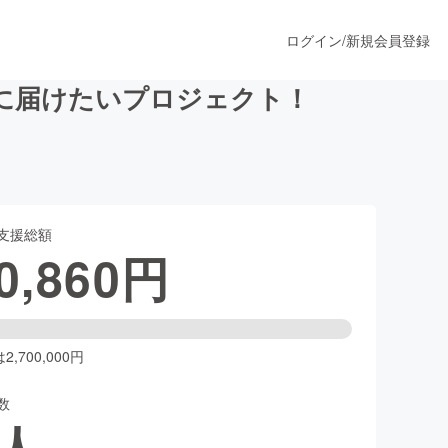
ログイン
/
新規会員登録
に届けたいプロジェクト！
うすぐ公開されます
支援総額
プロダクト
0,860
円
ファッション
スポーツ
,700,000円
数
ア
ソーシャルグッド
人