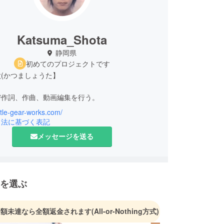
Katsuma_Shota
静岡県
初めてのプロジェクトです
(かつましょうた】
作詞、作曲、動画編集を行う。
little-gear-works.com/
A型
引法に基づく表記
緑茶
メッセージを送る
いて座
を選ぶ
金額未達なら全額返金されます
(All-or-Nothing方式)