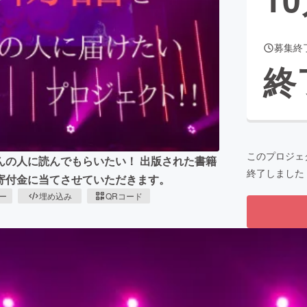
募集終
CAMPFIRE for Social Good
CAMPFIRE Creation
終
CAMPFIREふるさと納税
machi-ya
コミュニティ
このプロジェ
んの人に読んでもらいたい！ 出版された書籍
終了しました
寄付金に当てさせていただきます。
ピー
埋め込み
QRコード