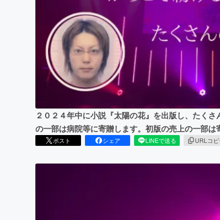
まちづくり・地域活性化
２０２４年中に小説『太陽の花』を出版し、たくさ
の一部は病院等に寄贈します。初版の売上の一部は
ポスト
シェア
LINEで送る
URLコ