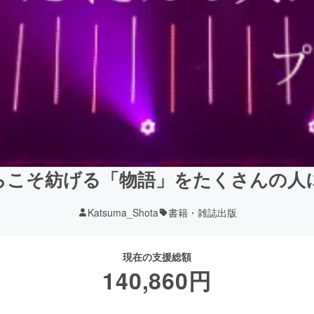
らこそ紡げる「物語」をたくさんの人
Katsuma_Shota
書籍・雑誌出版
現在の支援総額
140,860
円