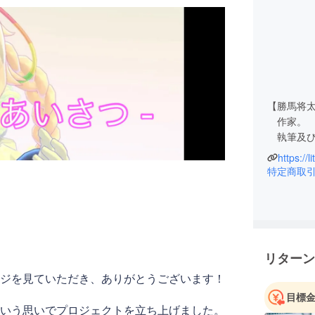
【勝馬将太
作家。
執筆及び
https://
血液型：
特定商取
好 物：
星 座：
リターン
ジを見ていただき、ありがとうございます！
目標
いう思いでプロジェクトを立ち上げました。