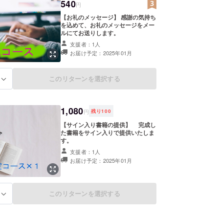
540
円
【お礼のメッセージ】 感謝の気持ち
を込めて、お礼のメッセージをメー
ルにてお送りします。
支援者：1人
お届け予定：2025年01月
このリターンを選択する
る
1,080
円
残り
100
【サイン入り書籍の提供】 完成し
た書籍をサイン入りで提供いたしま
す。
支援者：1人
お届け予定：2025年01月
このリターンを選択する
る