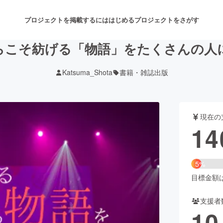
プロジェクトを掲載するには
はじめる
プロジェクトをさがす
らこそ紡げる「物語」をたくさんの人
Katsuma_Shota
書籍・雑誌出版
注目のリターン
注目の新着プロジェクト
募集終了が近いプロジェクト
も
現在の
音楽
舞台・パフォーマンス
14
ゲーム・サービス開発
フード・飲食店
5%
書籍・雑誌出版
アニメ・漫画
目標金額は2
支援者
チャレンジ
ビューティー・ヘルスケ
10