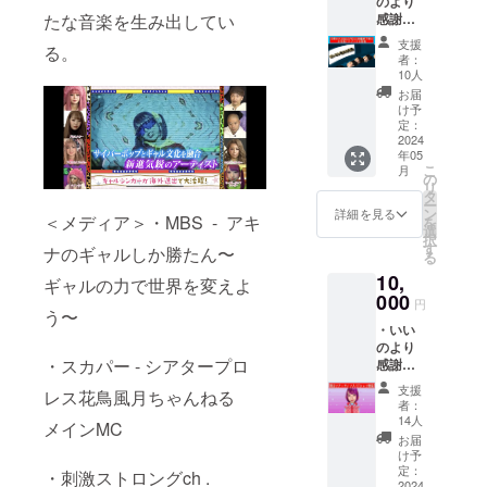
のより
とチェ
感謝の
たな音楽を生み出してい
キを提
気持ち
供。
支援
る。
を綴っ
者：
たメー
10人
ルをあ
お届
なたの
け予
為だけ
定：
に写真
2024
年05
を添え
こ
月
てお送
の
リ
りしま
タ
ー
す ・い
ン
詳細を見る
＜メディア＞・MBS - アキ
を
いのか
選
択
ら感謝
す
ナのギャルしか勝たん〜
る
を込め
10,
た手書
ギャルの力で世界を変えよ
きメッ
000
円
う〜
セージ
・いい
を書い
のより
たポス
・スカパー - シアタープロ
感謝の
トカー
気持ち
ドを提
支援
レス花鳥風月ちゃんねる
を綴っ
供 ・公
者：
たメー
開され
14人
メインMC
ルをあ
る
お届
なたの
MusicVi
け予
為だけ
deo本編
定：
・刺激ストロングch .
に写真
2024