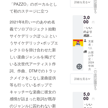
ー
す。
ン
詳細を見る
「PAZZO」のボーカルとし
を
選
択
す
て初のステージに立つ
る
3,0
00
2021年8月いーのあやめ名
円
・いい
義でソロプロジェクト始動
のより
サイケデリックぽっぷ とい
感謝の
気持ち
支援
うサイケデリック×ポップエ
を綴っ
者：
たメー
1人
レクトロを掛け合わせた新
ルをあ
お届
なたの
け予
しい楽曲ジャンルを掲げて
為だけ
定：
に写真
2024
いる次世代アーティスト作
年06
を添え
こ
月
てお送
詞、作曲、DTMでのトラッ
の
リ
りしま
タ
ー
クメイクをこなし楽曲提供
す。 ・
ン
詳細を見る
を
いいの
選
等も行っているポップで
択
から感
す
る
謝を込
キャッチーな楽曲に彼女の
5,0
めた手
書きポ
00
感情が詰まった歌詞が既存
円
スト
・いい
カード
のジャンルに囚われない新