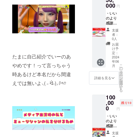
（事務
きメッ
000
ロジェ
所で不
円
セージ
クトが
適切な
・いい
を書い
存続す
表記と
のより
たポス
る限り
判断し
感謝の
トカー
掲載 掲
た場合
気持ち
ドを提
載方
は掲載
支援
を綴っ
供 ・公
法：エ
不可）
者：
たメー
開され
ンドク
0人
ルをあ
る
レジッ
お届
なたの
MusicVi
トに文
け予
為だけ
deo本編
定：
字のみ
たまに自己紹介でいーのあ
に写真
2024
終了後
で掲載
年06
を添え
にクレ
※備考欄
やめです！って言っちゃう
こ
月
てお送
ジット
の
にご希
リ
りしま
(名前or
タ
望のク
時あるけど本名だから間違
ー
す ・い
ニック
ン
レジッ
詳細を見る
を
いのか
ネーム)
えでは無いよ⸜( ˶ ᐛ˶)⸝ﾃﾍ♡
選
ト名を
択
ら感謝
を記載
す
記載願
る
を込め
掲載期
います
100
た手書
間：プ
（事務
きメッ
,00
ロジェ
所で不
残り10
セージ
クトが
0
適切な
円
を書い
存続す
表記と
たポス
・いい
る限り
判断し
トカー
のより
掲載 掲
た場合
ドを提
感謝の
載方
は掲載
供 ・公
気持ち
法：エ
不可）
支援
開され
を綴っ
ンドク
・限定
者：