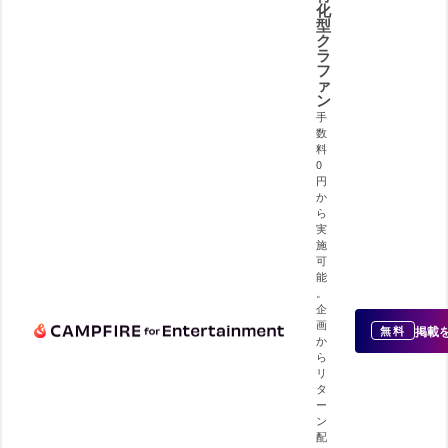
化
型
ク
ラ
フ
ァ
ン
手
数
料
0
円
か
ら
実
施
可
能
。
企
画
掲載
無料
か
ら
リ
タ
ー
ン
配