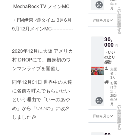
終了後
年06
を添え
にクレ
MechaRock TV メインMC
こ
月
てお送
ジット
の
リ
りしま
(名前or
タ
ー
・FM伊東 -遊タイム 3月6月
す ・い
ニック
ン
詳細を見る
を
いのか
ネーム)
選
択
9月12月メインMC--------------
ら感謝
を記載
す
る
を込め
掲載期
--------------------
30,
た手書
間：プ
きメッ
000
ロジェ
円
セージ
クトが
2023年12月に大阪 アメリカ
・いい
を書い
存続す
のより
たポス
る限り
村 DROPにて、自身初のワ
感謝の
トカー
掲載 掲
気持ち
ドを提
ンマンライブを開催し
載方
支援
を綴っ
供 ・公
法：エ
者：
たメー
開され
ンドク
3人
同年12月31日 世界中の人達
ルをあ
る
レジッ
お届
なたの
MusicVi
トに文
け予
に名前を呼んでもらいたい
為だけ
deo本編
定：
字のみ
に写真
2024
終了後
で掲載
という理由で「いーのあや
年06
を添え
にクレ
※備考欄
こ
月
てお送
ジット
の
にご希
め」から「いいの」に改名
リ
りしま
(名前or
タ
望のク
ー
す ・い
ニック
ン
しました🎉
レジッ
詳細を見る
を
いのか
ネーム)
選
ト名を
択
ら感謝
を記載
す
記載願
る
を込め
掲載期
います
50,
た手書
間：プ