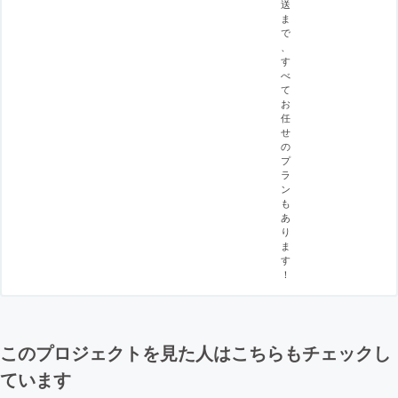
送
ま
で
、
す
べ
て
お
任
せ
の
プ
ラ
ン
も
あ
り
ま
す
！
このプロジェクトを見た人はこちらもチェックし
ています