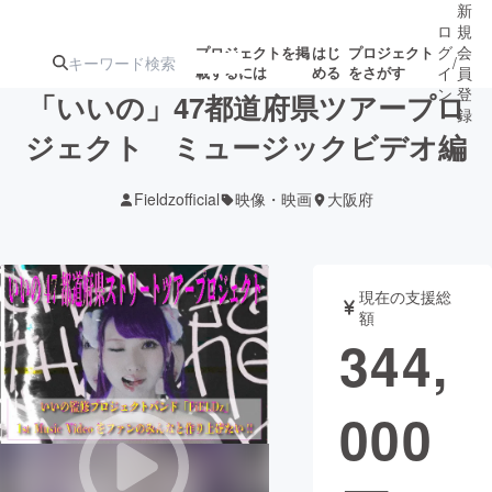
新
ロ
規
グ
会
プロジェクトを掲
はじ
プロジェクト
/
載するには
める
をさがす
イ
員
ン
登
「いいの」47都道府県ツアープロ
録
ジェクト ミュージックビデオ編
人気のプロ
注目のリ
注目の新着プロ
募集終了が近いプ
もうすぐ公開
Fieldzofficial
映像・映画
大阪府
ジェクト
ターン
ジェクト
ロジェクト
されます
アート・写真
音楽
現在の支援総
額
344,
テクノロジー・ガジェット
ゲーム・サ
000
映像・映画
書籍・雑誌
ビジネス・起業
チャレンジ