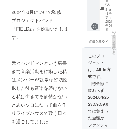
る
たメー
レジッ
ツアー
0人
MusicVi
ルをあ
トに文
サイン
お届
2024年6月にいいの監修
deo本編
なたの
字のみ
入りT
け予
終了後
為だけ
で掲載
定：
シャツ
プロジェクトバンド
にクレ
に写真
2024
※備考欄
提供
年06
ジット
を添え
にご希
「FiELDz」を始動いたしま
こ
月
(名前or
てお送
望のク
の
リ
ニック
りしま
レジッ
タ
す。
ー
ネーム)
す ・い
ト名を
ン
詳細を見る
を
を記載
いのか
記載願
選
択
掲載期
ら感謝
います
す
る
間：プ
を込め
（事務
このプロ
ロジェ
た手書
所で不
ジェクト
元々バンドマンという肩書
クトが
きメッ
適切な
存続す
セージ
表記と
は、
All-In方
きで音楽活動を始動した私
る限り
を書い
判断し
式
です。
掲載 掲
たポス
た場合
はメンバーが就職などで脱
載方
トカー
は掲載
目標金額に
法：エ
ドを提
不可）
退した後も音楽を続けない
関わらず、
ンドク
供 ・公
・限定
レジッ
開され
と私は生きてる価値がない
ツアー
2024/04/25
トに文
る
サイン
23:59:59
ま
と思いソロになって曲を作
字のみ
MusicVi
入りT
で掲載
deo本編
シャツ
でに集まっ
りライブハウスで歌う日々
※備考欄
終了後
提供 ・
た金額が
にご希
にクレ
Music
を過ごしてました。
望のク
ジット
Video撮
ファンディ
レジッ
(名前or
影現場