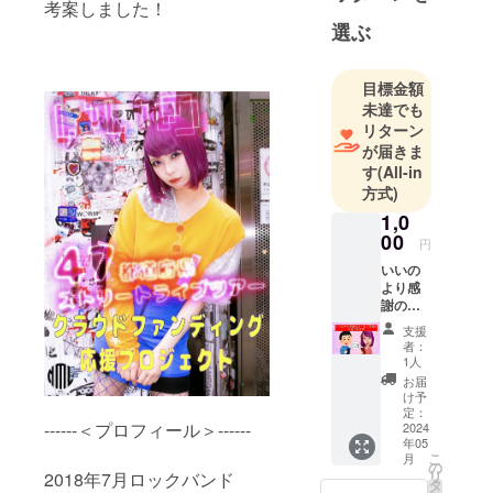
考案しました！
選ぶ
目標金額
未達でも
リターン
が届きま
す
(All-in
方式)
1,0
00
円
いいの
より感
謝の気
持ちを
支援
綴った
者：
メール
1人
をあな
お届
たの為
け予
だけに
定：
------＜プロフィール＞------
写真を
2024
年05
添えて
こ
月
お送り
の
リ
2018年7月ロックバンド
しま
タ