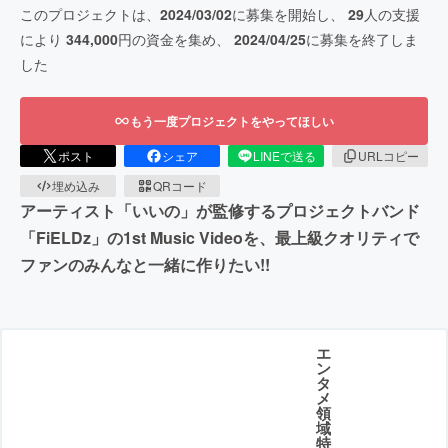
このプロジェクトは、
2024/03/02
に募集を開始し、
29
人の支援
により
344,000
円の資金を集め、
2024/04/25
に募集を終了しま
した
もう一度プロジェクトをやってほしい
ポスト
シェア
LINEで送る
URLコピー
埋め込み
QRコード
アーティスト「いいの」が監修するプロジェクトバンド
「FiELDz」の1st Music Videoを、最上級クオリティで
ファンのみんなと一緒に作りたい!!
エ
ン
タ
メ
領
域
特