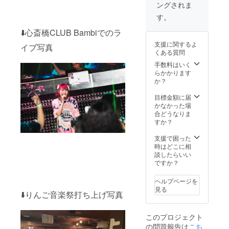
ングされま
ト名を
ニック
にご招
記載願
ネーム)
待、及
す。
います
を記載
びMV撮
（事務
掲載期
影にて
⬇️心斎橋CLUB Bambiでのラ
所で不
間：プ
出演NG
支援に関するよ
イブ写真
適切な
ロジェ
ではな
くある質問
表記と
クトが
い方は
判断し
存続す
撮影に
手数料はいく
た場合
る限り
ご参加
らかかります
は掲載
掲載 掲
下さ
か？
不可）
載方
い。 ※
・限定
法：エ
撮影参
目標金額に届
ツアー
ンドク
加希望
かなかった場
サイン
レジッ
の方
合どうなりま
入りT
トに文
は、服
すか？
シャツ
字のみ
装の指
提供 ・
で掲載
定がご
支援で困った
Music
※備考欄
ざいま
時はどこに相
Video撮
にご希
す。
談したらいい
影現場
望のク
※「202
ですか？
にご招
レジッ
4年4月
待、及
ト名を
中旬に
ヘルプページを
びMV撮
記載願
近畿圏
見る
⬇️りんご音楽祭打ち上げ写真
影にて
います
内にて
出演NG
（事務
撮影」
ではな
所で不
このプロジェクト
い方は
適切な
の問題報告は
こち
撮影に
表記と