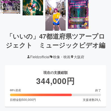
「いいの」47都道府県ツアープロ
ジェクト ミュージックビデオ編
Fieldzofficial
映像・映画
大阪府
現在の支援総額
344,000
円
終了
68
%達成
目標金額
500,000
円
支援者数
29
人