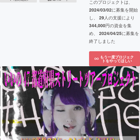
このプロジェクトは、
2024/03/02
に募集を開始
し、
29
人の支援により
344,000
円の資金を集
め、
2024/04/25
に募集を
終了しました
もう一度プロジェク
トをやってほしい