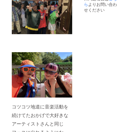
ご参加
判断し
ら
よりお問い合わ
下さ
た場合
せください
い。 ※
は掲載
撮影参
不可）
加希望
・限定
の方
ツアー
は、服
サイン
装の指
入りT
定がご
シャツ
ざいま
提供 ・
す。
Music
※「202
Video撮
4年4月
影現場
中旬に
にご招
近畿圏
待、及
内にて
びMV撮
撮影」
影にて
・いい
出演NG
の未発
ではな
表曲を
い方は
一点物
撮影に
CDを作
ご参加
コツコツ地道に音楽活動を
成し、
下さ
サイン
い。 ※
続けてたおかげで大好きな
を添え
撮影参
て提供
加希望
アーティストさんと同じ
の方
は、服