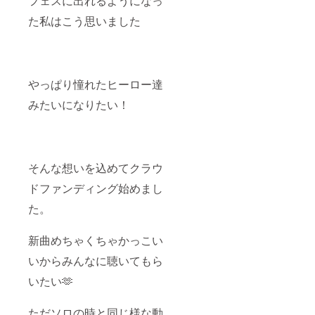
フェスに出れるようになっ
装の指
定がご
た私はこう思いました
ざいま
す。
※「202
4年4月
中旬に
やっぱり憧れたヒーロー達
近畿圏
内にて
みたいになりたい！
撮影」
・いい
の未発
表曲を
一点物
CDを作
そんな想いを込めてクラウ
成し、
ドファンディング始めまし
サイン
を添え
た。
て提供
・いい
のがあ
新曲めちゃくちゃかっこい
なたの
為だけ
いからみんなに聴いてもら
に、曲
を作り
いたい🫶
ます（※
権利も
ただソロの時と同じ様な動
お渡し