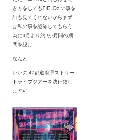
しま
き方をしてもFiELDz の事を
す） ※
楽曲
誰も見てくれないからまず
データ
とリ
は私の事を認知してもらう
リック
データ
為に4月より約2か月間の期
のお渡
しのみ
間を設け
なんと…
いいの 47都道府県ストリー
トライブツアーを決行致し
ます🎊