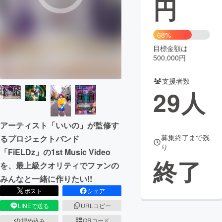
円
まちづくり・地域活性化
68%
目標金額は
CAMPFIRE for Social Good
CAMPFIRE Creation
500,000円
CAMPFIREふるさと納税
machi-ya
コミュニティ
支援者数
29
人
アーティスト「いいの」が監修す
募集終了まで残
るプロジェクトバンド
り
「FiELDz」の1st Music Video
終了
を、最上級クオリティでファンの
みんなと一緒に作りたい!!
ポスト
シェア
LINEで送る
URLコピー
埋め込み
QRコード