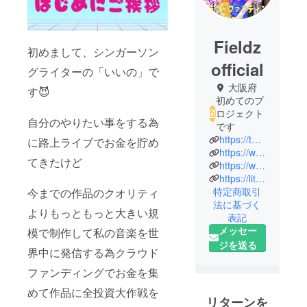
Fieldz
初めまして、シンガーソン
official
グライターの「いいの」で
大阪府
す😈
初めてのプ
ロジェクト
自分のやりたい事をする為
です
https://twitter.com/IINO1215
に路上ライブでお金を貯め
https://www.instagram.com/iino1215?igsh=eHcyODRleWxiaTh0&utm_source=qr
てきたけど
https://www.tiktok.com/@iino1215?_t=8l10QG4ptSx&_r=1
https://lit.link/iin0
特定商取引
今までの作品のクオリティ
法に基づく
よりもっともっと大きい規
表記
メッセー
模で制作して私の音楽を世
ジを送る
界中に発信する為クラウド
ファンディングでお金を集
めて作品に全投資大作戦を
リターンを