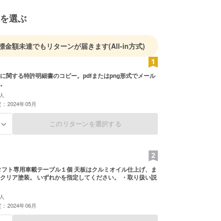
を選ぶ
標金額未達でもリターンが届きます
(All-in方式)
に関する特許明細書のコピー。pdfまたはpng形式でメール
。
人
：2024年05月
このリターンを選択する
る
タフト専用車載テーブル１個 天板はクルミオイル仕上げ、ま
クリア塗装。 いずれかを指定してください。 ・取り扱い説
人
：2024年06月