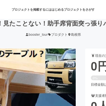
プロジェクトを掲載するには
はじめる
プロジェクトをさがす
！見たことない！助手席背面突っ張り
booster_tour
プロダクト
島根県
注目のリターン
注目の新着プロジェクト
募集終了が近いプロジェクト
も
現在の
音楽
舞台・パフォーマンス
0
ゲーム・サービス開発
フード・飲食店
0%
書籍・雑誌出版
アニメ・漫画
目標金額は5
支援者
チャレンジ
ビューティー・ヘルスケ
0