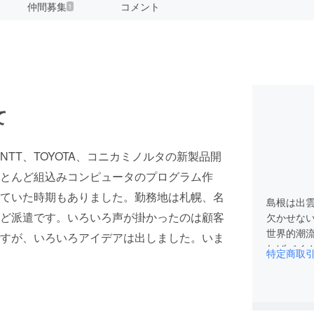
仲間募集
コメント
1
て
TT、TOYOTA、コニカミノルタの新製品開
とんど組込みコンピュータのプログラム作
ていた時期もありました。勤務地は札幌、名
島根は出
ど派遣です。いろいろ声が掛かったのは顧客
欠かせな
世界的潮
すが、いろいろアイデアは出しました。いま
ればバイ
特定商取
ギーのひ
のは最後
微力なが
要請では