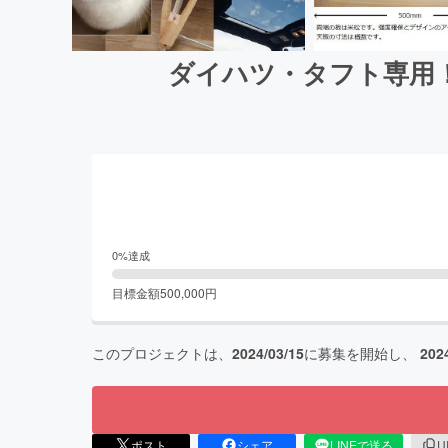
ダイハツ・タフト専用
0
%達成
目標金額
500,000
円
このプロジェクトは、
2024/03/15
に募集を開始し、
202
ポスト
シェア
LINEで送る
U