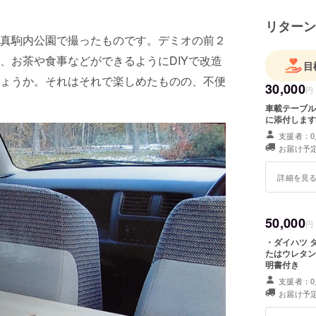
リターン
真駒内公園で撮ったものです。デミオの前２
、お茶や食事などができるようにDIYで改造
目
ょうか。それはそれで楽しめたものの、不便
30,000
円
車載テーブル
に添付します
支援者：0
お届け予定
詳細を見
50,000
円
・ダイハツ 
たはウレタン
明書付き
支援者：0
お届け予定