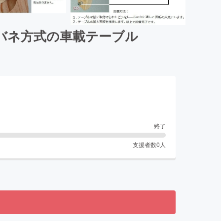
バネ方式の車載テーブル
終了
支援者数
0
人