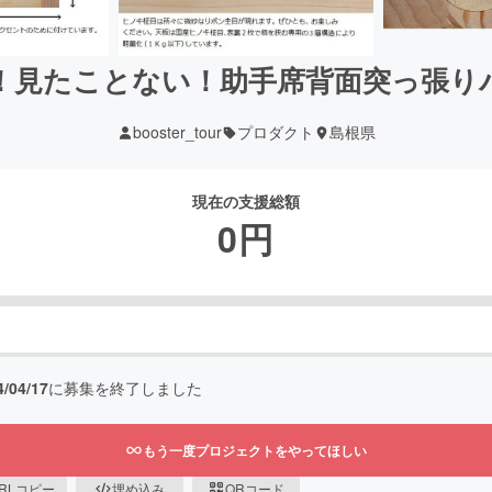
！見たことない！助手席背面突っ張り
booster_tour
プロダクト
島根県
現在の支援総額
0
円
4/04/17
に募集を終了しました
もう一度プロジェクトをやってほしい
RLコピー
埋め込み
QRコード