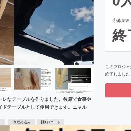
募集終
CAMPFIRE for Social Good
CAMPFIRE Creation
終
CAMPFIREふるさと納税
machi-ya
コミュニティ
このプロジェ
終了しました
ャレなテーブルを作りました。後席で食事や
イドテーブルとして使用できます。ニャル
ピー
埋め込み
QRコード