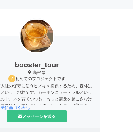
booster_tour
島根県
初めてのプロジェクトです
雲大社の保守に使うヒノキを提供するため、森林は
いという土地柄です。カーボンニュートラルという
流の中、木を育てつつも、もっと需要を起こさなけ
オマスになってしまいます。それも再生可能エネル
引法に基づく表記
とつですが、何十年もかけて育てた木を発電に使う
メッセージを送る
の手段だと思います。
ら、木材を使った発明品を生産することは、時代の
ないかと思う次第です。