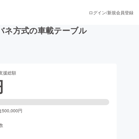
ログイン
/
新規会員登録
バネ方式の車載テーブル
うすぐ公開されます
支援総額
プロダクト
円
ファッション
スポーツ
00,000円
数
ア
ソーシャルグッド
人